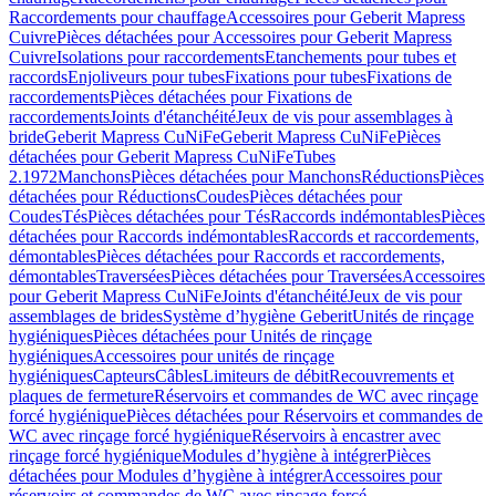
Raccordements pour chauffage
Accessoires pour Geberit Mapress
Cuivre
Pièces détachées pour Accessoires pour Geberit Mapress
Cuivre
Isolations pour raccordements
Etanchements pour tubes et
raccords
Enjoliveurs pour tubes
Fixations pour tubes
Fixations de
raccordements
Pièces détachées pour Fixations de
raccordements
Joints d'étanchéité
Jeux de vis pour assemblages à
bride
Geberit Mapress CuNiFe
Geberit Mapress CuNiFe
Pièces
détachées pour Geberit Mapress CuNiFe
Tubes
2.1972
Manchons
Pièces détachées pour Manchons
Réductions
Pièces
détachées pour Réductions
Coudes
Pièces détachées pour
Coudes
Tés
Pièces détachées pour Tés
Raccords indémontables
Pièces
détachées pour Raccords indémontables
Raccords et raccordements,
démontables
Pièces détachées pour Raccords et raccordements,
démontables
Traversées
Pièces détachées pour Traversées
Accessoires
pour Geberit Mapress CuNiFe
Joints d'étanchéité
Jeux de vis pour
assemblages de brides
Système d’hygiène Geberit
Unités de rinçage
hygiéniques
Pièces détachées pour Unités de rinçage
hygiéniques
Accessoires pour unités de rinçage
hygiéniques
Capteurs
Câbles
Limiteurs de débit
Recouvrements et
plaques de fermeture
Réservoirs et commandes de WC avec rinçage
forcé hygiénique
Pièces détachées pour Réservoirs et commandes de
WC avec rinçage forcé hygiénique
Réservoirs à encastrer avec
rinçage forcé hygiénique
Modules d’hygiène à intégrer
Pièces
détachées pour Modules d’hygiène à intégrer
Accessoires pour
réservoirs et commandes de WC avec rinçage forcé