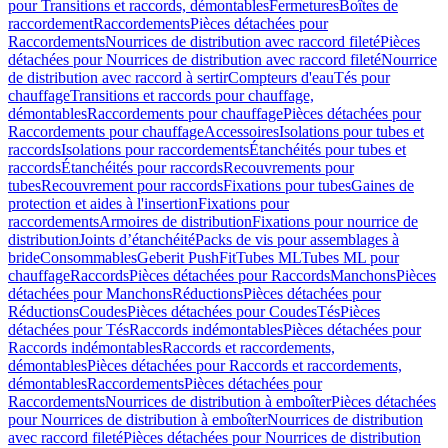
pour Transitions et raccords, démontables
Fermetures
Boîtes de
raccordement
Raccordements
Pièces détachées pour
Raccordements
Nourrices de distribution avec raccord fileté
Pièces
détachées pour Nourrices de distribution avec raccord fileté
Nourrice
de distribution avec raccord à sertir
Compteurs d'eau
Tés pour
chauffage
Transitions et raccords pour chauffage,
démontables
Raccordements pour chauffage
Pièces détachées pour
Raccordements pour chauffage
Accessoires
Isolations pour tubes et
raccords
Isolations pour raccordements
Étanchéités pour tubes et
raccords
Étanchéités pour raccords
Recouvrements pour
tubes
Recouvrement pour raccords
Fixations pour tubes
Gaines de
protection et aides à l'insertion
Fixations pour
raccordements
Armoires de distribution
Fixations pour nourrice de
distribution
Joints d’étanchéité
Packs de vis pour assemblages à
bride
Consommables
Geberit PushFit
Tubes ML
Tubes ML pour
chauffage
Raccords
Pièces détachées pour Raccords
Manchons
Pièces
détachées pour Manchons
Réductions
Pièces détachées pour
Réductions
Coudes
Pièces détachées pour Coudes
Tés
Pièces
détachées pour Tés
Raccords indémontables
Pièces détachées pour
Raccords indémontables
Raccords et raccordements,
démontables
Pièces détachées pour Raccords et raccordements,
démontables
Raccordements
Pièces détachées pour
Raccordements
Nourrices de distribution à emboîter
Pièces détachées
pour Nourrices de distribution à emboîter
Nourrices de distribution
avec raccord fileté
Pièces détachées pour Nourrices de distribution