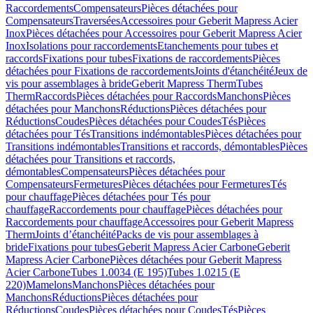
Raccordements
Compensateurs
Pièces détachées pour
Compensateurs
Traversées
Accessoires pour Geberit Mapress Acier
Inox
Pièces détachées pour Accessoires pour Geberit Mapress Acier
Inox
Isolations pour raccordements
Etanchements pour tubes et
raccords
Fixations pour tubes
Fixations de raccordements
Pièces
détachées pour Fixations de raccordements
Joints d'étanchéité
Jeux de
vis pour assemblages à bride
Geberit Mapress Therm
Tubes
Therm
Raccords
Pièces détachées pour Raccords
Manchons
Pièces
détachées pour Manchons
Réductions
Pièces détachées pour
Réductions
Coudes
Pièces détachées pour Coudes
Tés
Pièces
détachées pour Tés
Transitions indémontables
Pièces détachées pour
Transitions indémontables
Transitions et raccords, démontables
Pièces
détachées pour Transitions et raccords,
démontables
Compensateurs
Pièces détachées pour
Compensateurs
Fermetures
Pièces détachées pour Fermetures
Tés
pour chauffage
Pièces détachées pour Tés pour
chauffage
Raccordements pour chauffage
Pièces détachées pour
Raccordements pour chauffage
Accessoires pour Geberit Mapress
Therm
Joints d’étanchéité
Packs de vis pour assemblages à
bride
Fixations pour tubes
Geberit Mapress Acier Carbone
Geberit
Mapress Acier Carbone
Pièces détachées pour Geberit Mapress
Acier Carbone
Tubes 1.0034 (E 195)
Tubes 1.0215 (E
220)
Mamelons
Manchons
Pièces détachées pour
Manchons
Réductions
Pièces détachées pour
Réductions
Coudes
Pièces détachées pour Coudes
Tés
Pièces