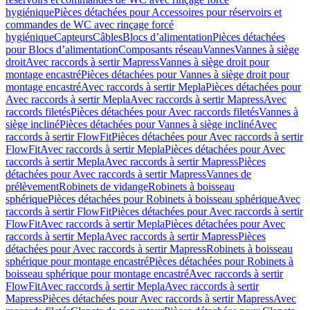
hygiénique
Pièces détachées pour Accessoires pour réservoirs et
commandes de WC avec rinçage forcé
hygiénique
Capteurs
Câbles
Blocs d’alimentation
Pièces détachées
pour Blocs d’alimentation
Composants réseau
Vannes
Vannes à siège
droit
Avec raccords à sertir Mapress
Vannes à siège droit pour
montage encastré
Pièces détachées pour Vannes à siège droit pour
montage encastré
Avec raccords à sertir Mepla
Pièces détachées pour
Avec raccords à sertir Mepla
Avec raccords à sertir Mapress
Avec
raccords filetés
Pièces détachées pour Avec raccords filetés
Vannes à
siège incliné
Pièces détachées pour Vannes à siège incliné
Avec
raccords à sertir FlowFit
Pièces détachées pour Avec raccords à sertir
FlowFit
Avec raccords à sertir Mepla
Pièces détachées pour Avec
raccords à sertir Mepla
Avec raccords à sertir Mapress
Pièces
détachées pour Avec raccords à sertir Mapress
Vannes de
prélèvement
Robinets de vidange
Robinets à boisseau
sphérique
Pièces détachées pour Robinets à boisseau sphérique
Avec
raccords à sertir FlowFit
Pièces détachées pour Avec raccords à sertir
FlowFit
Avec raccords à sertir Mepla
Pièces détachées pour Avec
raccords à sertir Mepla
Avec raccords à sertir Mapress
Pièces
détachées pour Avec raccords à sertir Mapress
Robinets à boisseau
sphérique pour montage encastré
Pièces détachées pour Robinets à
boisseau sphérique pour montage encastré
Avec raccords à sertir
FlowFit
Avec raccords à sertir Mepla
Avec raccords à sertir
Mapress
Pièces détachées pour Avec raccords à sertir Mapress
Avec