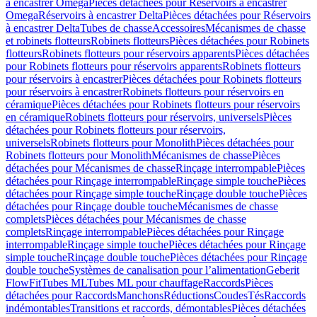
à encastrer Omega
Pièces détachées pour Réservoirs à encastrer
Omega
Réservoirs à encastrer Delta
Pièces détachées pour Réservoirs
à encastrer Delta
Tubes de chasse
Accessoires
Mécanismes de chasse
et robinets flotteurs
Robinets flotteurs
Pièces détachées pour Robinets
flotteurs
Robinets flotteurs pour réservoirs apparents
Pièces détachées
pour Robinets flotteurs pour réservoirs apparents
Robinets flotteurs
pour réservoirs à encastrer
Pièces détachées pour Robinets flotteurs
pour réservoirs à encastrer
Robinets flotteurs pour réservoirs en
céramique
Pièces détachées pour Robinets flotteurs pour réservoirs
en céramique
Robinets flotteurs pour réservoirs, universels
Pièces
détachées pour Robinets flotteurs pour réservoirs,
universels
Robinets flotteurs pour Monolith
Pièces détachées pour
Robinets flotteurs pour Monolith
Mécanismes de chasse
Pièces
détachées pour Mécanismes de chasse
Rinçage interrompable
Pièces
détachées pour Rinçage interrompable
Rinçage simple touche
Pièces
détachées pour Rinçage simple touche
Rinçage double touche
Pièces
détachées pour Rinçage double touche
Mécanismes de chasse
complets
Pièces détachées pour Mécanismes de chasse
complets
Rinçage interrompable
Pièces détachées pour Rinçage
interrompable
Rinçage simple touche
Pièces détachées pour Rinçage
simple touche
Rinçage double touche
Pièces détachées pour Rinçage
double touche
Systèmes de canalisation pour l’alimentation
Geberit
FlowFit
Tubes ML
Tubes ML pour chauffage
Raccords
Pièces
détachées pour Raccords
Manchons
Réductions
Coudes
Tés
Raccords
indémontables
Transitions et raccords, démontables
Pièces détachées