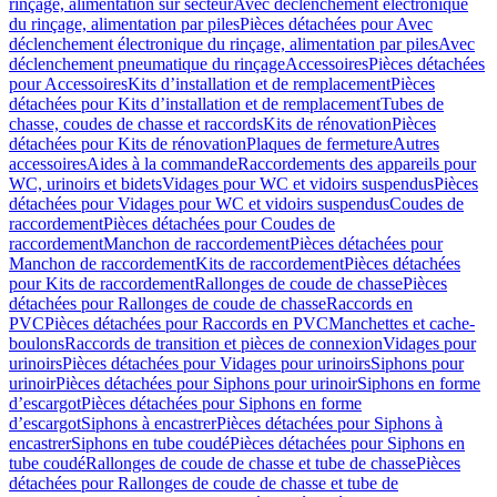
rinçage, alimentation sur secteur
Avec déclenchement électronique
du rinçage, alimentation par piles
Pièces détachées pour Avec
déclenchement électronique du rinçage, alimentation par piles
Avec
déclenchement pneumatique du rinçage
Accessoires
Pièces détachées
pour Accessoires
Kits d’installation et de remplacement
Pièces
détachées pour Kits d’installation et de remplacement
Tubes de
chasse, coudes de chasse et raccords
Kits de rénovation
Pièces
détachées pour Kits de rénovation
Plaques de fermeture
Autres
accessoires
Aides à la commande
Raccordements des appareils pour
WC, urinoirs et bidets
Vidages pour WC et vidoirs suspendus
Pièces
détachées pour Vidages pour WC et vidoirs suspendus
Coudes de
raccordement
Pièces détachées pour Coudes de
raccordement
Manchon de raccordement
Pièces détachées pour
Manchon de raccordement
Kits de raccordement
Pièces détachées
pour Kits de raccordement
Rallonges de coude de chasse
Pièces
détachées pour Rallonges de coude de chasse
Raccords en
PVC
Pièces détachées pour Raccords en PVC
Manchettes et cache-
boulons
Raccords de transition et pièces de connexion
Vidages pour
urinoirs
Pièces détachées pour Vidages pour urinoirs
Siphons pour
urinoir
Pièces détachées pour Siphons pour urinoir
Siphons en forme
d’escargot
Pièces détachées pour Siphons en forme
d’escargot
Siphons à encastrer
Pièces détachées pour Siphons à
encastrer
Siphons en tube coudé
Pièces détachées pour Siphons en
tube coudé
Rallonges de coude de chasse et tube de chasse
Pièces
détachées pour Rallonges de coude de chasse et tube de