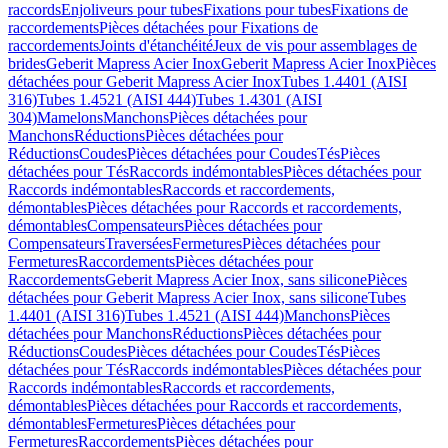
raccords
Enjoliveurs pour tubes
Fixations pour tubes
Fixations de
raccordements
Pièces détachées pour Fixations de
raccordements
Joints d'étanchéité
Jeux de vis pour assemblages de
brides
Geberit Mapress Acier Inox
Geberit Mapress Acier Inox
Pièces
détachées pour Geberit Mapress Acier Inox
Tubes 1.4401 (AISI
316)
Tubes 1.4521 (AISI 444)
Tubes 1.4301 (AISI
304)
Mamelons
Manchons
Pièces détachées pour
Manchons
Réductions
Pièces détachées pour
Réductions
Coudes
Pièces détachées pour Coudes
Tés
Pièces
détachées pour Tés
Raccords indémontables
Pièces détachées pour
Raccords indémontables
Raccords et raccordements,
démontables
Pièces détachées pour Raccords et raccordements,
démontables
Compensateurs
Pièces détachées pour
Compensateurs
Traversées
Fermetures
Pièces détachées pour
Fermetures
Raccordements
Pièces détachées pour
Raccordements
Geberit Mapress Acier Inox, sans silicone
Pièces
détachées pour Geberit Mapress Acier Inox, sans silicone
Tubes
1.4401 (AISI 316)
Tubes 1.4521 (AISI 444)
Manchons
Pièces
détachées pour Manchons
Réductions
Pièces détachées pour
Réductions
Coudes
Pièces détachées pour Coudes
Tés
Pièces
détachées pour Tés
Raccords indémontables
Pièces détachées pour
Raccords indémontables
Raccords et raccordements,
démontables
Pièces détachées pour Raccords et raccordements,
démontables
Fermetures
Pièces détachées pour
Fermetures
Raccordements
Pièces détachées pour