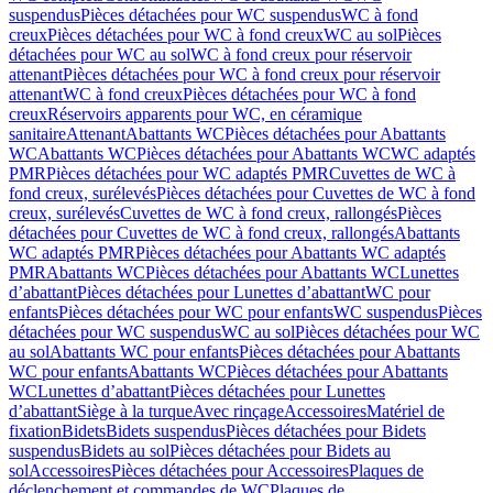
suspendus
Pièces détachées pour WC suspendus
WC à fond
creux
Pièces détachées pour WC à fond creux
WC au sol
Pièces
détachées pour WC au sol
WC à fond creux pour réservoir
attenant
Pièces détachées pour WC à fond creux pour réservoir
attenant
WC à fond creux
Pièces détachées pour WC à fond
creux
Réservoirs apparents pour WC, en céramique
sanitaire
Attenant
Abattants WC
Pièces détachées pour Abattants
WC
Abattants WC
Pièces détachées pour Abattants WC
WC adaptés
PMR
Pièces détachées pour WC adaptés PMR
Cuvettes de WC à
fond creux, surélevés
Pièces détachées pour Cuvettes de WC à fond
creux, surélevés
Cuvettes de WC à fond creux, rallongés
Pièces
détachées pour Cuvettes de WC à fond creux, rallongés
Abattants
WC adaptés PMR
Pièces détachées pour Abattants WC adaptés
PMR
Abattants WC
Pièces détachées pour Abattants WC
Lunettes
d’abattant
Pièces détachées pour Lunettes d’abattant
WC pour
enfants
Pièces détachées pour WC pour enfants
WC suspendus
Pièces
détachées pour WC suspendus
WC au sol
Pièces détachées pour WC
au sol
Abattants WC pour enfants
Pièces détachées pour Abattants
WC pour enfants
Abattants WC
Pièces détachées pour Abattants
WC
Lunettes d’abattant
Pièces détachées pour Lunettes
d’abattant
Siège à la turque
Avec rinçage
Accessoires
Matériel de
fixation
Bidets
Bidets suspendus
Pièces détachées pour Bidets
suspendus
Bidets au sol
Pièces détachées pour Bidets au
sol
Accessoires
Pièces détachées pour Accessoires
Plaques de
déclenchement et commandes de WC
Plaques de