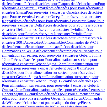
déclenchement
Pièces détachées pour Plaques de déclenchement
Pour
réservoirs à encastrer Sigma
Pièces détachées pour Pour réservoirs à
encastrer Sigma
Pour réservoirs à encastrer Omega
Pièces détachées
pour Pour réservoirs à encastrer Omega
Pour réservoirs à encastrer
Kappa
Pièces détachées pour Pour réservoirs à encastrer Kappa
Pour
réservoirs à encastrer Delta
Pièces détachées pour Pour réservoirs à
encastrer Delta
Pour les réservoirs à encastrer Twinline
Pièces
détachées pour Pour les réservoirs à encastrer Twinline
Pour
réservoirs à encastrer 300T
Pièces détachées pour Pour réservoirs à
encastrer 300T
Accessoires
Consommables
Commandes de WC à
déclenchement électronique du rinçage
Pièces détachées pour
Commandes de WC à déclenchement électronique du rinçage
Pour
alimentation sur secteur, pour réservoirs à encastrer Geberit Sigma
12 cm
Pièces détachées pour Pour alimentation sur secteur, pour
réservoirs à encastrer Geberit Sigma 12 cm
Pour alimentation sur
secteur, pour réservoirs à encastrer Geberit Sigma 8 cm
Pièces
détachées pour Pour alimentation sur secteur, pour réservoirs à
encastrer Geberit Sigma 8 cm
Pour alimentation sur secteur, pour
réservoirs à encastrer Geberit Omega 12 cm
Pièces détachées pour
Pour alimentation sur secteur, pour réservoirs à encastrer Geberit
Omega 12 cm
Pour alimentation par piles, pour réservoirs à encastrer
Geberit Sigma 12 cm
Pièces détachées pour Pour alimentation par
piles, pour réservoirs à encastrer Geberit Sigma 12 cm
Commandes
de WC avec déclenchement pneumatique du rinçage
Pièces
détachées pour Commandes de WC avec déclenchement