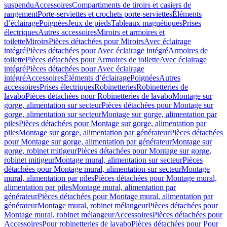
suspendu
Accessoires
Compartiments de tiroirs et casiers de
rangement
Porte-serviettes et crochets porte-serviettes
Éléments
d’éclairage
Poignées
Jeux de pieds
Tableaux magnétiques
Prises
électriques
Autres accessoires
Miroirs et armoires et
toilette
Miroirs
Pièces détachées pour Miroirs
Avec éclairage
intégré
Pièces détachées pour Avec éclairage intégré
Armoires de
toilette
Pièces détachées pour Armoires de toilette
Avec éclairage
intégré
Pièces détachées pour Avec éclairage
intégré
Accessoires
Éléments d’éclairage
Poignées
Autres
accessoires
Prises électriques
Robinetteries
Robinetteries de
lavabo
Pièces détachées pour Robinetteries de lavabo
Montage sur
gorge, alimentation sur secteur
Pièces détachées pour Montage sur
gorge, alimentation sur secteur
Montage sur gorge, alimentation par
piles
Pièces détachées pour Montage sur gorge, alimentation par
piles
Montage sur gorge, alimentation par générateur
Pièces détachées
pour Montage sur gorge, alimentation par générateur
Montage sur
gorge, robinet mitigeur
Pièces détachées pour Montage sur gorge,
robinet mitigeur
Montage mural, alimentation sur secteur
Pièces
détachées pour Montage mural, alimentation sur secteur
Montage
mural, alimentation par piles
Pièces détachées pour Montage mural,
alimentation par piles
Montage mural, alimentation par
générateur
Pièces détachées pour Montage mural, alimentation par
générateur
Montage mural, robinet mélangeur
Pièces détachées pour
Montage mural, robinet mélangeur
Accessoires
Pièces détachées pour
Accessoires
Pour robinetteries de lavabo
Pièces détachées pour Pour