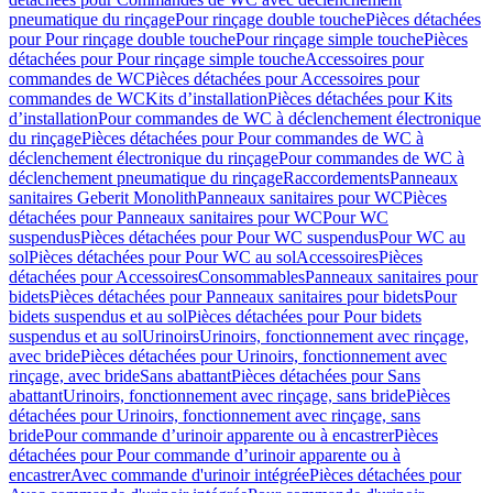
pneumatique du rinçage
Pour rinçage double touche
Pièces détachées
pour Pour rinçage double touche
Pour rinçage simple touche
Pièces
détachées pour Pour rinçage simple touche
Accessoires pour
commandes de WC
Pièces détachées pour Accessoires pour
commandes de WC
Kits d’installation
Pièces détachées pour Kits
d’installation
Pour commandes de WC à déclenchement électronique
du rinçage
Pièces détachées pour Pour commandes de WC à
déclenchement électronique du rinçage
Pour commandes de WC à
déclenchement pneumatique du rinçage
Raccordements
Panneaux
sanitaires Geberit Monolith
Panneaux sanitaires pour WC
Pièces
détachées pour Panneaux sanitaires pour WC
Pour WC
suspendus
Pièces détachées pour Pour WC suspendus
Pour WC au
sol
Pièces détachées pour Pour WC au sol
Accessoires
Pièces
détachées pour Accessoires
Consommables
Panneaux sanitaires pour
bidets
Pièces détachées pour Panneaux sanitaires pour bidets
Pour
bidets suspendus et au sol
Pièces détachées pour Pour bidets
suspendus et au sol
Urinoirs
Urinoirs, fonctionnement avec rinçage,
avec bride
Pièces détachées pour Urinoirs, fonctionnement avec
rinçage, avec bride
Sans abattant
Pièces détachées pour Sans
abattant
Urinoirs, fonctionnement avec rinçage, sans bride
Pièces
détachées pour Urinoirs, fonctionnement avec rinçage, sans
bride
Pour commande d’urinoir apparente ou à encastrer
Pièces
détachées pour Pour commande d’urinoir apparente ou à
encastrer
Avec commande d'urinoir intégrée
Pièces détachées pour