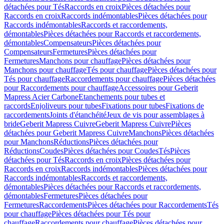
détachées pour Tés
Raccords en croix
Pièces détachées pour
Raccords en croix
Raccords indémontables
Pièces détachées pour
Raccords indémontables
Raccords et raccordements,
démontables
Pièces détachées pour Raccords et raccordements,
démontables
Compensateurs
Pièces détachées pour
Compensateurs
Fermetures
Pièces détachées pour
Fermetures
Manchons pour chauffage
Pièces détachées pour
Manchons pour chauffage
Tés pour chauffage
Pièces détachées pour
Tés pour chauffage
Raccordements pour chauffage
Pièces détachées
pour Raccordements pour chauffage
Accessoires pour Geberit
Mapress Acier Carbone
Etanchements pour tubes et
raccords
Enjoliveurs pour tubes
Fixations pour tubes
Fixations de
raccordements
Joints d'étanchéité
Jeux de vis pour assemblages à
bride
Geberit Mapress Cuivre
Geberit Mapress Cuivre
Pièces
détachées pour Geberit Mapress Cuivre
Manchons
Pièces détachées
pour Manchons
Réductions
Pièces détachées pour
Réductions
Coudes
Pièces détachées pour Coudes
Tés
Pièces
détachées pour Tés
Raccords en croix
Pièces détachées pour
Raccords en croix
Raccords indémontables
Pièces détachées pour
Raccords indémontables
Raccords et raccordements,
démontables
Pièces détachées pour Raccords et raccordements,
démontables
Fermetures
Pièces détachées pour
Fermetures
Raccordements
Pièces détachées pour Raccordements
Tés
pour chauffage
Pièces détachées pour Tés pour
chauffage
Raccordements pour chauffage
Pièces détachées pour