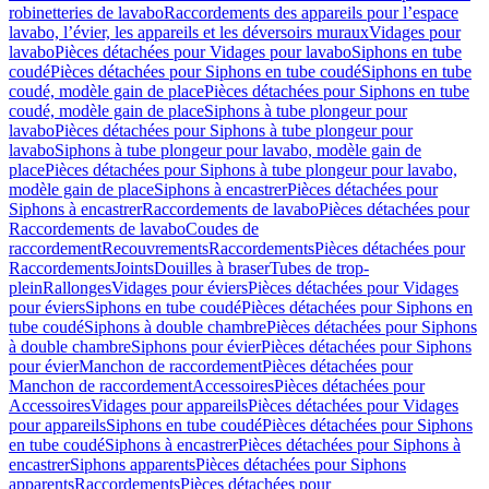
robinetteries de lavabo
Raccordements des appareils pour l’espace
lavabo, l’évier, les appareils et les déversoirs muraux
Vidages pour
lavabo
Pièces détachées pour Vidages pour lavabo
Siphons en tube
coudé
Pièces détachées pour Siphons en tube coudé
Siphons en tube
coudé, modèle gain de place
Pièces détachées pour Siphons en tube
coudé, modèle gain de place
Siphons à tube plongeur pour
lavabo
Pièces détachées pour Siphons à tube plongeur pour
lavabo
Siphons à tube plongeur pour lavabo, modèle gain de
place
Pièces détachées pour Siphons à tube plongeur pour lavabo,
modèle gain de place
Siphons à encastrer
Pièces détachées pour
Siphons à encastrer
Raccordements de lavabo
Pièces détachées pour
Raccordements de lavabo
Coudes de
raccordement
Recouvrements
Raccordements
Pièces détachées pour
Raccordements
Joints
Douilles à braser
Tubes de trop-
plein
Rallonges
Vidages pour éviers
Pièces détachées pour Vidages
pour éviers
Siphons en tube coudé
Pièces détachées pour Siphons en
tube coudé
Siphons à double chambre
Pièces détachées pour Siphons
à double chambre
Siphons pour évier
Pièces détachées pour Siphons
pour évier
Manchon de raccordement
Pièces détachées pour
Manchon de raccordement
Accessoires
Pièces détachées pour
Accessoires
Vidages pour appareils
Pièces détachées pour Vidages
pour appareils
Siphons en tube coudé
Pièces détachées pour Siphons
en tube coudé
Siphons à encastrer
Pièces détachées pour Siphons à
encastrer
Siphons apparents
Pièces détachées pour Siphons
apparents
Raccordements
Pièces détachées pour