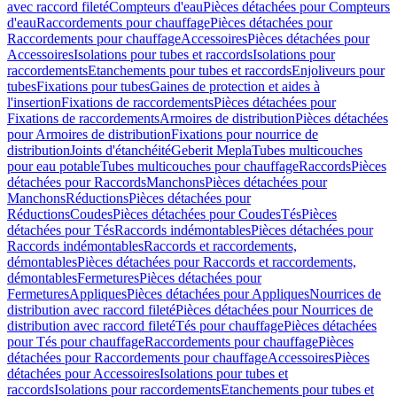
avec raccord fileté
Compteurs d'eau
Pièces détachées pour Compteurs
d'eau
Raccordements pour chauffage
Pièces détachées pour
Raccordements pour chauffage
Accessoires
Pièces détachées pour
Accessoires
Isolations pour tubes et raccords
Isolations pour
raccordements
Etanchements pour tubes et raccords
Enjoliveurs pour
tubes
Fixations pour tubes
Gaines de protection et aides à
l'insertion
Fixations de raccordements
Pièces détachées pour
Fixations de raccordements
Armoires de distribution
Pièces détachées
pour Armoires de distribution
Fixations pour nourrice de
distribution
Joints d'étanchéité
Geberit Mepla
Tubes multicouches
pour eau potable
Tubes multicouches pour chauffage
Raccords
Pièces
détachées pour Raccords
Manchons
Pièces détachées pour
Manchons
Réductions
Pièces détachées pour
Réductions
Coudes
Pièces détachées pour Coudes
Tés
Pièces
détachées pour Tés
Raccords indémontables
Pièces détachées pour
Raccords indémontables
Raccords et raccordements,
démontables
Pièces détachées pour Raccords et raccordements,
démontables
Fermetures
Pièces détachées pour
Fermetures
Appliques
Pièces détachées pour Appliques
Nourrices de
distribution avec raccord fileté
Pièces détachées pour Nourrices de
distribution avec raccord fileté
Tés pour chauffage
Pièces détachées
pour Tés pour chauffage
Raccordements pour chauffage
Pièces
détachées pour Raccordements pour chauffage
Accessoires
Pièces
détachées pour Accessoires
Isolations pour tubes et
raccords
Isolations pour raccordements
Etanchements pour tubes et