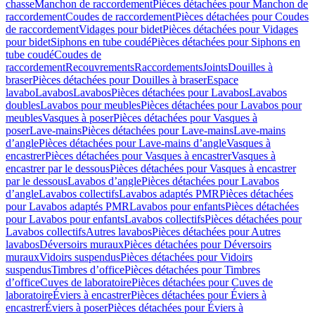
chasse
Manchon de raccordement
Pièces détachées pour Manchon de
raccordement
Coudes de raccordement
Pièces détachées pour Coudes
de raccordement
Vidages pour bidet
Pièces détachées pour Vidages
pour bidet
Siphons en tube coudé
Pièces détachées pour Siphons en
tube coudé
Coudes de
raccordement
Recouvrements
Raccordements
Joints
Douilles à
braser
Pièces détachées pour Douilles à braser
Espace
lavabo
Lavabos
Lavabos
Pièces détachées pour Lavabos
Lavabos
doubles
Lavabos pour meubles
Pièces détachées pour Lavabos pour
meubles
Vasques à poser
Pièces détachées pour Vasques à
poser
Lave-mains
Pièces détachées pour Lave-mains
Lave-mains
d’angle
Pièces détachées pour Lave-mains d’angle
Vasques à
encastrer
Pièces détachées pour Vasques à encastrer
Vasques à
encastrer par le dessous
Pièces détachées pour Vasques à encastrer
par le dessous
Lavabos d’angle
Pièces détachées pour Lavabos
d’angle
Lavabos collectifs
Lavabos adaptés PMR
Pièces détachées
pour Lavabos adaptés PMR
Lavabos pour enfants
Pièces détachées
pour Lavabos pour enfants
Lavabos collectifs
Pièces détachées pour
Lavabos collectifs
Autres lavabos
Pièces détachées pour Autres
lavabos
Déversoirs muraux
Pièces détachées pour Déversoirs
muraux
Vidoirs suspendus
Pièces détachées pour Vidoirs
suspendus
Timbres dʼoffice
Pièces détachées pour Timbres
dʼoffice
Cuves de laboratoire
Pièces détachées pour Cuves de
laboratoire
Éviers à encastrer
Pièces détachées pour Éviers à
encastrer
Éviers à poser
Pièces détachées pour Éviers à