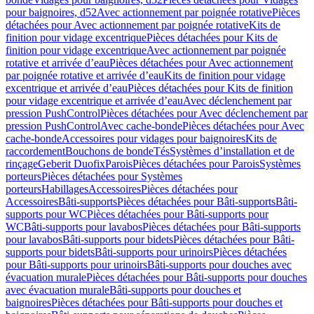
pour baignoires, d52
Avec actionnement par poignée rotative
Pièces
détachées pour Avec actionnement par poignée rotative
Kits de
finition pour vidage excentrique
Pièces détachées pour Kits de
finition pour vidage excentrique
Avec actionnement par poignée
rotative et arrivée d’eau
Pièces détachées pour Avec actionnement
par poignée rotative et arrivée d’eau
Kits de finition pour vidage
excentrique et arrivée d’eau
Pièces détachées pour Kits de finition
pour vidage excentrique et arrivée d’eau
Avec déclenchement par
pression PushControl
Pièces détachées pour Avec déclenchement par
pression PushControl
Avec cache-bonde
Pièces détachées pour Avec
cache-bonde
Accessoires pour vidages pour baignoires
Kits de
raccordement
Bouchons de bonde
Tés
Systèmes d’installation et de
rinçage
Geberit Duofix
Parois
Pièces détachées pour Parois
Systèmes
porteurs
Pièces détachées pour Systèmes
porteurs
Habillages
Accessoires
Pièces détachées pour
Accessoires
Bâti-supports
Pièces détachées pour Bâti-supports
Bâti-
supports pour WC
Pièces détachées pour Bâti-supports pour
WC
Bâti-supports pour lavabos
Pièces détachées pour Bâti-supports
pour lavabos
Bâti-supports pour bidets
Pièces détachées pour Bâti-
supports pour bidets
Bâti-supports pour urinoirs
Pièces détachées
pour Bâti-supports pour urinoirs
Bâti-supports pour douches avec
évacuation murale
Pièces détachées pour Bâti-supports pour douches
avec évacuation murale
Bâti-supports pour douches et
baignoires
Pièces détachées pour Bâti-supports pour douches et