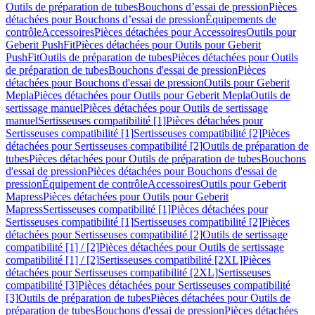
Outils de préparation de tubes
Bouchons d’essai de pression
Pièces
détachées pour Bouchons d’essai de pression
Équipements de
contrôle
Accessoires
Pièces détachées pour Accessoires
Outils pour
Geberit PushFit
Pièces détachées pour Outils pour Geberit
PushFit
Outils de préparation de tubes
Pièces détachées pour Outils
de préparation de tubes
Bouchons d'essai de pression
Pièces
détachées pour Bouchons d'essai de pression
Outils pour Geberit
Mepla
Pièces détachées pour Outils pour Geberit Mepla
Outils de
sertissage manuel
Pièces détachées pour Outils de sertissage
manuel
Sertisseuses compatibilité [1]
Pièces détachées pour
Sertisseuses compatibilité [1]
Sertisseuses compatibilité [2]
Pièces
détachées pour Sertisseuses compatibilité [2]
Outils de préparation de
tubes
Pièces détachées pour Outils de préparation de tubes
Bouchons
d'essai de pression
Pièces détachées pour Bouchons d'essai de
pression
Équipement de contrôle
Accessoires
Outils pour Geberit
Mapress
Pièces détachées pour Outils pour Geberit
Mapress
Sertisseuses compatibilité [1]
Pièces détachées pour
Sertisseuses compatibilité [1]
Sertisseuses compatibilité [2]
Pièces
détachées pour Sertisseuses compatibilité [2]
Outils de sertissage
compatibilité [1] / [2]
Pièces détachées pour Outils de sertissage
compatibilité [1] / [2]
Sertisseuses compatibilité [2XL]
Pièces
détachées pour Sertisseuses compatibilité [2XL]
Sertisseuses
compatibilité [3]
Pièces détachées pour Sertisseuses compatibilité
[3]
Outils de préparation de tubes
Pièces détachées pour Outils de
préparation de tubes
Bouchons d'essai de pression
Pièces détachées