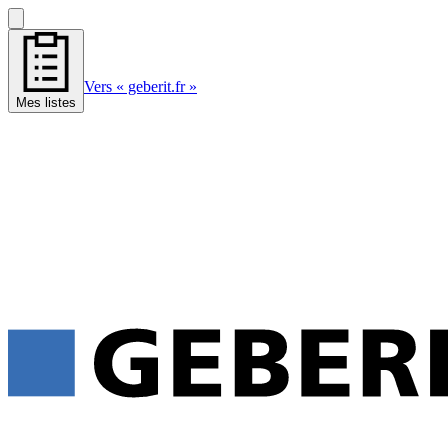
Vers « geberit.fr »
Mes listes