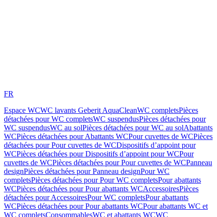
FR
Espace WC
WC lavants Geberit AquaClean
WC complets
Pièces
détachées pour WC complets
WC suspendus
Pièces détachées pour
WC suspendus
WC au sol
Pièces détachées pour WC au sol
Abattants
WC
Pièces détachées pour Abattants WC
Pour cuvettes de WC
Pièces
détachées pour Pour cuvettes de WC
Dispositifs d’appoint pour
WC
Pièces détachées pour Dispositifs d’appoint pour WC
Pour
cuvettes de WC
Pièces détachées pour Pour cuvettes de WC
Panneau
design
Pièces détachées pour Panneau design
Pour WC
complets
Pièces détachées pour Pour WC complets
Pour abattants
WC
Pièces détachées pour Pour abattants WC
Accessoires
Pièces
détachées pour Accessoires
Pour WC complets
Pour abattants
WC
Pièces détachées pour Pour abattants WC
Pour abattants WC et
WC complets
Consommables
WC et abattants WC
WC