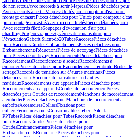
raccords filetés
Clapets de non retour
Pièces détachées pour Clapets
de non retour
Avec raccords à sertir Mapress
Pièces détachées pour
Avec raccords à sertir Mapress
Unités pour compteur d'eau pour
montage encastré
Pièces détachées pour Unités pour compteur d'eau
pour montage encastré
Avec raccords filetés
Pièces détachées pour
Avec raccords filetés
Soupapes d'évacuation d'air pour
chauffage
Purgeurs rapides
Systèmes de canalisation pour
l’évacuation
Geberit Silent-db20
Tubes
Raccords
Pièces détachées
pour Raccords
Coudes
Embranchements
Pièces détachées pour
Embranchements
Réductions
Pièces de nettoyage
Pièces détachées
pour Pièces de nettoyage
Raccordements
Pièces détachées pour
Raccordements
Raccordements à souder
Raccordements à
emboîter
Pièces détachées pour Raccordements à emboîter
Brides de
serrage
Raccords de transition sur d’autres matériaux
Pièces
détachées pour Raccords de transition sur d’autres
matériaux
Raccordements aux appareils
Pièces détachées pour
Raccordements aux appareils
Coudes de raccordement
Pièces
détachées pour Coudes de raccordement
Manchons de raccordement
à emboîter
Pièces détachées pour Manchons de raccordement à
emboîter
Accessoires
Colliers
Fixations pour
colliers
Fermetures
Joints
Consommables
Geberit Silent-
PP
Tubes
Pièces détachées pour Tubes
Raccords
Pièces détachées
pour Raccords
Coudes
Pièces détachées pour
Coudes
Embranchements
Pièces détachées pour
Embranchements
Réductions
Pièces détachées pour