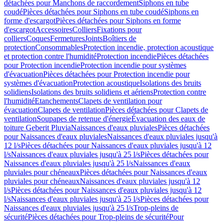
détachées pour Manchons de raccordement
Siphons en tube
coudé
Pièces détachées pour Siphons en tube coudé
Siphons en
forme d'escargot
Pièces détachées pour Siphons en forme
d'escargot
Accessoires
Colliers
Fixations pour
colliers
Coques
Fermetures
Joints
Boîtiers de
protection
Consommables
Protection incendie, protection acoustique
et protection contre l'humidité
Protection incendie
Pièces détachées
pour Protection incendie
Protection incendie pour systèmes
d'évacuation
Pièces détachées pour Protection incendie pour
systèmes d'évacuation
Protection acoustique
Isolations des bruits
solidiens
Isolations des bruits solidiens et aériens
Protection contre
l'humidité
Etanchements
Clapets de ventilation pour
évacuation
Clapets de ventilation
Pièces détachées pour Clapets de
ventilation
Soupapes de retenue d'énergie
Évacuation des eaux de
toiture Geberit Pluvia
Naissances d'eaux pluviales
Pièces détachées
pour Naissances d'eaux pluviales
Naissances d'eaux pluviales jusqu'à
12 l/s
Pièces détachées pour Naissances d'eaux pluviales jusqu'à 12
l/s
Naissances d'eaux pluviales jusqu'à 25 l/s
Pièces détachées pour
Naissances d'eaux pluviales jusqu'à 25 l/s
Naissances d'eaux
pluviales pour chéneaux
Pièces détachées pour Naissances d'eaux
pluviales pour chéneaux
Naissances d'eaux pluviales jusqu'à 12
l/s
Pièces détachées pour Naissances d'eaux pluviales jusqu'à 12
l/s
Naissances d'eaux pluviales jusqu'à 25 l/s
Pièces détachées pour
Naissances d'eaux pluviales jusqu'à 25 l/s
Trop-pleins de
sécurité
Pièces détachées pour Trop-pleins de sécurité
Pour