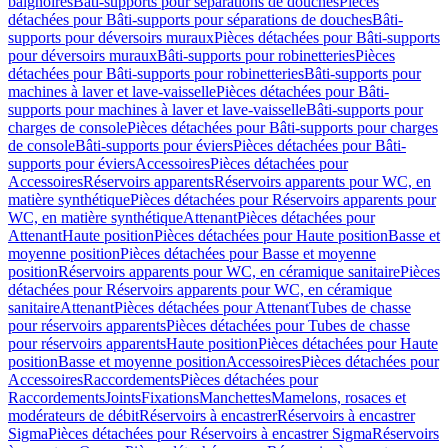
baignoires
Bâti-supports pour séparations de douches
Pièces
détachées pour Bâti-supports pour séparations de douches
Bâti-
supports pour déversoirs muraux
Pièces détachées pour Bâti-supports
pour déversoirs muraux
Bâti-supports pour robinetteries
Pièces
détachées pour Bâti-supports pour robinetteries
Bâti-supports pour
machines à laver et lave-vaisselle
Pièces détachées pour Bâti-
supports pour machines à laver et lave-vaisselle
Bâti-supports pour
charges de console
Pièces détachées pour Bâti-supports pour charges
de console
Bâti-supports pour éviers
Pièces détachées pour Bâti-
supports pour éviers
Accessoires
Pièces détachées pour
Accessoires
Réservoirs apparents
Réservoirs apparents pour WC, en
matière synthétique
Pièces détachées pour Réservoirs apparents pour
WC, en matière synthétique
Attenant
Pièces détachées pour
Attenant
Haute position
Pièces détachées pour Haute position
Basse et
moyenne position
Pièces détachées pour Basse et moyenne
position
Réservoirs apparents pour WC, en céramique sanitaire
Pièces
détachées pour Réservoirs apparents pour WC, en céramique
sanitaire
Attenant
Pièces détachées pour Attenant
Tubes de chasse
pour réservoirs apparents
Pièces détachées pour Tubes de chasse
pour réservoirs apparents
Haute position
Pièces détachées pour Haute
position
Basse et moyenne position
Accessoires
Pièces détachées pour
Accessoires
Raccordements
Pièces détachées pour
Raccordements
Joints
Fixations
Manchettes
Mamelons, rosaces et
modérateurs de débit
Réservoirs à encastrer
Réservoirs à encastrer
Sigma
Pièces détachées pour Réservoirs à encastrer Sigma
Réservoirs