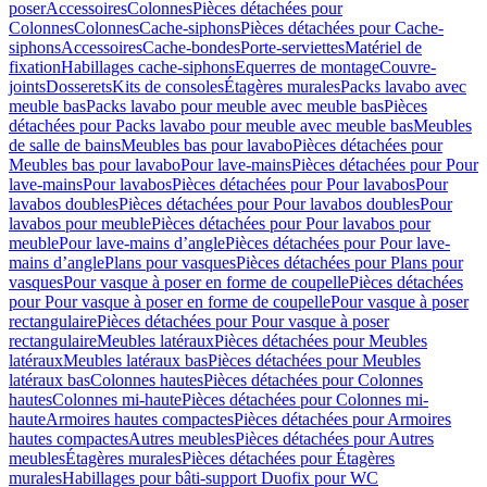
poser
Accessoires
Colonnes
Pièces détachées pour
Colonnes
Colonnes
Cache-siphons
Pièces détachées pour Cache-
siphons
Accessoires
Cache-bondes
Porte-serviettes
Matériel de
fixation
Habillages cache-siphons
Equerres de montage
Couvre-
joints
Dosserets
Kits de consoles
Étagères murales
Packs lavabo avec
meuble bas
Packs lavabo pour meuble avec meuble bas
Pièces
détachées pour Packs lavabo pour meuble avec meuble bas
Meubles
de salle de bains
Meubles bas pour lavabo
Pièces détachées pour
Meubles bas pour lavabo
Pour lave-mains
Pièces détachées pour Pour
lave-mains
Pour lavabos
Pièces détachées pour Pour lavabos
Pour
lavabos doubles
Pièces détachées pour Pour lavabos doubles
Pour
lavabos pour meuble
Pièces détachées pour Pour lavabos pour
meuble
Pour lave-mains d’angle
Pièces détachées pour Pour lave-
mains d’angle
Plans pour vasques
Pièces détachées pour Plans pour
vasques
Pour vasque à poser en forme de coupelle
Pièces détachées
pour Pour vasque à poser en forme de coupelle
Pour vasque à poser
rectangulaire
Pièces détachées pour Pour vasque à poser
rectangulaire
Meubles latéraux
Pièces détachées pour Meubles
latéraux
Meubles latéraux bas
Pièces détachées pour Meubles
latéraux bas
Colonnes hautes
Pièces détachées pour Colonnes
hautes
Colonnes mi-haute
Pièces détachées pour Colonnes mi-
haute
Armoires hautes compactes
Pièces détachées pour Armoires
hautes compactes
Autres meubles
Pièces détachées pour Autres
meubles
Étagères murales
Pièces détachées pour Étagères
murales
Habillages pour bâti-support Duofix pour WC