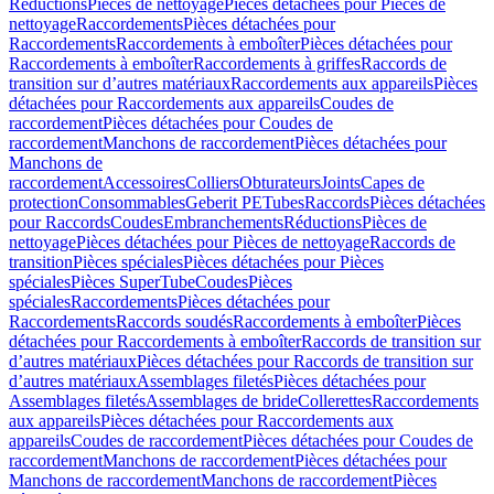
Réductions
Pièces de nettoyage
Pièces détachées pour Pièces de
nettoyage
Raccordements
Pièces détachées pour
Raccordements
Raccordements à emboîter
Pièces détachées pour
Raccordements à emboîter
Raccordements à griffes
Raccords de
transition sur d’autres matériaux
Raccordements aux appareils
Pièces
détachées pour Raccordements aux appareils
Coudes de
raccordement
Pièces détachées pour Coudes de
raccordement
Manchons de raccordement
Pièces détachées pour
Manchons de
raccordement
Accessoires
Colliers
Obturateurs
Joints
Capes de
protection
Consommables
Geberit PE
Tubes
Raccords
Pièces détachées
pour Raccords
Coudes
Embranchements
Réductions
Pièces de
nettoyage
Pièces détachées pour Pièces de nettoyage
Raccords de
transition
Pièces spéciales
Pièces détachées pour Pièces
spéciales
Pièces SuperTube
Coudes
Pièces
spéciales
Raccordements
Pièces détachées pour
Raccordements
Raccords soudés
Raccordements à emboîter
Pièces
détachées pour Raccordements à emboîter
Raccords de transition sur
d’autres matériaux
Pièces détachées pour Raccords de transition sur
d’autres matériaux
Assemblages filetés
Pièces détachées pour
Assemblages filetés
Assemblages de bride
Collerettes
Raccordements
aux appareils
Pièces détachées pour Raccordements aux
appareils
Coudes de raccordement
Pièces détachées pour Coudes de
raccordement
Manchons de raccordement
Pièces détachées pour
Manchons de raccordement
Manchons de raccordement
Pièces