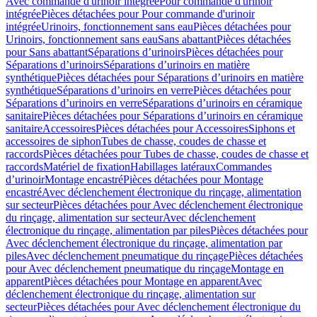
Avec commande d'urinoir intégrée
Pour commande d'urinoir
intégrée
Pièces détachées pour Pour commande d'urinoir
intégrée
Urinoirs, fonctionnement sans eau
Pièces détachées pour
Urinoirs, fonctionnement sans eau
Sans abattant
Pièces détachées
pour Sans abattant
Séparations d’urinoirs
Pièces détachées pour
Séparations d’urinoirs
Séparations d’urinoirs en matière
synthétique
Pièces détachées pour Séparations d’urinoirs en matière
synthétique
Séparations d’urinoirs en verre
Pièces détachées pour
Séparations d’urinoirs en verre
Séparations d’urinoirs en céramique
sanitaire
Pièces détachées pour Séparations d’urinoirs en céramique
sanitaire
Accessoires
Pièces détachées pour Accessoires
Siphons et
accessoires de siphon
Tubes de chasse, coudes de chasse et
raccords
Pièces détachées pour Tubes de chasse, coudes de chasse et
raccords
Matériel de fixation
Habillages latéraux
Commandes
dʼurinoir
Montage encastré
Pièces détachées pour Montage
encastré
Avec déclenchement électronique du rinçage, alimentation
sur secteur
Pièces détachées pour Avec déclenchement électronique
du rinçage, alimentation sur secteur
Avec déclenchement
électronique du rinçage, alimentation par piles
Pièces détachées pour
Avec déclenchement électronique du rinçage, alimentation par
piles
Avec déclenchement pneumatique du rinçage
Pièces détachées
pour Avec déclenchement pneumatique du rinçage
Montage en
apparent
Pièces détachées pour Montage en apparent
Avec
déclenchement électronique du rinçage, alimentation sur
secteur
Pièces détachées pour Avec déclenchement électronique du