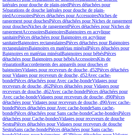
latérales pour douche de plain-pied
Pièces détachées pour
Séparations de douche latérales pour douche de plain-
pied
Accessoires
Pièces détachées pour Accessoires
Niches de
rangement pour douches
Pièces détachées pour Niches de rangement
pour douches
Niches de rangement
Pièces détachées pour Niches de
rangement
Accessoires
Baignoires
Baignoires en acrylique
sanitaire
Pièces détachées pour Baignoires en acrylique
sanitaire
Baignoires rectangulaires
Pièces détachées pour Baignoires
rectangulaires
Baignoires en matériau minéral
Pièces détachées pour
Baignoires en matériau minéral
Baignoires pour bébés
Pièces
détachées pour Baignoires pour bébés
Accessoires
Kits de
réparation
Raccordements des appareils pour douches et
baignoires
Vidages pour receveurs de douche, d52
Pièces détachées
pour Vidages pour receveurs de douche, d52
Avec cache-
bonde
Pièces détachées pour Avec cache-bonde
Vidages pour
receveurs de douche, d62
Pièces détachées pour Vidages pour
receveurs de douche, d62
Avec cache-bonde
Pièces détachées pour
Avec cache-bonde
Vidages pour receveurs de douche, d90
Pièces
détachées pour Vidages pour receveurs de douche, d90
Avec cache-
bonde
Pièces détachées pour Avec cache-bonde
Sans cache-
bonde
Pièces détachées pour Sans cache-bonde
Cache-bondes
Pièces
détachées pour Cache-bondes
Vidages pour receveurs de douche
Sestra
Pièces détachées pour Vidages pour receveurs de douche
Sestra
Sans cache-bonde
Pièces détachées pour Sans cache-
bonde
Vidages pour baignoires, d52
Pièces détachées pour Vidages