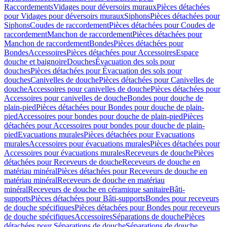
Raccordements
Vidages pour déversoirs muraux
Pièces détachées
pour Vidages pour déversoirs muraux
Siphons
Pièces détachées pour
Siphons
Coudes de raccordement
Pièces détachées pour Coudes de
raccordement
Manchon de raccordement
Pièces détachées pour
Manchon de raccordement
Bondes
Pièces détachées pour
Bondes
Accessoires
Pièces détachées pour Accessoires
Espace
douche et baignoire
Douches
Évacuation des sols pour
douches
Pièces détachées pour Évacuation des sols pour
douches
Canivelles de douche
Pièces détachées pour Canivelles de
douche
Accessoires pour canivelles de douche
Pièces détachées pour
Accessoires pour canivelles de douche
Bondes pour douche de
plain-pied
Pièces détachées pour Bondes pour douche de plain-
pied
Accessoires pour bondes pour douche de plain-pied
Pièces
détachées pour Accessoires pour bondes pour douche de plain-
pied
Evacuations murales
Pièces détachées pour Evacuations
murales
Accessoires pour évacuations murales
Pièces détachées pour
Accessoires pour évacuations murales
Receveurs de douche
Pièces
détachées pour Receveurs de douche
Receveurs de douche en
matériau minéral
Pièces détachées pour Receveurs de douche en
matériau minéral
Receveurs de douche en matériau
minéral
Receveurs de douche en céramique sanitaire
Bâti-
supports
Pièces détachées pour Bâti-supports
Bondes pour receveurs
de douche spécifiques
Pièces détachées pour Bondes pour receveurs
de douche spécifiques
Accessoires
Séparations de douche
Pièces
détachées pour Séparations de douche
Séparations de douche