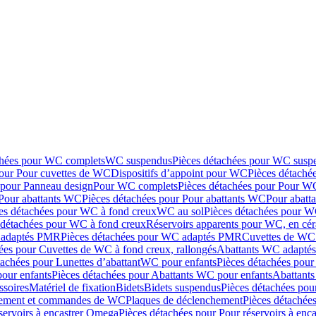
chées pour WC complets
WC suspendus
Pièces détachées pour WC susp
pour Pour cuvettes de WC
Dispositifs d’appoint pour WC
Pièces détaché
 pour Panneau design
Pour WC complets
Pièces détachées pour Pour W
Pour abattants WC
Pièces détachées pour Pour abattants WC
Pour abatt
es détachées pour WC à fond creux
WC au sol
Pièces détachées pour W
 détachées pour WC à fond creux
Réservoirs apparents pour WC, en cér
adaptés PMR
Pièces détachées pour WC adaptés PMR
Cuvettes de WC 
ées pour Cuvettes de WC à fond creux, rallongés
Abattants WC adapt
tachées pour Lunettes d’abattant
WC pour enfants
Pièces détachées pou
our enfants
Pièces détachées pour Abattants WC pour enfants
Abattant
ssoires
Matériel de fixation
Bidets
Bidets suspendus
Pièces détachées pou
hement et commandes de WC
Plaques de déclenchement
Pièces détachée
servoirs à encastrer Omega
Pièces détachées pour Pour réservoirs à enc