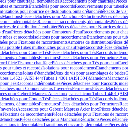
cords pour chauffage, démontables
Raccordements pour chauffage
Pièces
ubes et raccords
Étanchéités pour raccords
Recouvrements pour tubes
Re
on
Fixations pour nourrice de distribution
Joints d’étanchéité
Packs de vis
ds
Manchons
Pièces détachées pour Manchons
Réductions
Pièces détaché
ccords indémontables
Raccords et raccordements, démontables
Pièces dé
rrices de distribution à emboîter
Pièces détachées pour Nourrices de dis
 d'eau
Pièces détachées pour Compteurs d'eau
Raccordements pour chau
r tubes et raccords
Isolations pour raccordements
Etanchements pour tube
chées pour Fixations de raccordements
Armoires de distribution
Pièces dé
eau potable
Tubes multicouches pour chauffage
Raccords
Pièces détaché
 détachées pour Coudes
Tés
Pièces détachées pour Tés
Raccords indémon
rdements, démontables
Fermetures
Pièces détachées pour Fermetures
Appl
ord fileté
Tés pour chauffage
Pièces détachées pour Tés pour chauffage
ns pour tubes et raccords
Isolations pour raccordements
Etanchements pour
raccordements
Joints d'étanchéité
Jeux de vis pour assemblages de brides
G
ubes 1.4521 (AISI 444)
Tubes 1.4301 (AISI 304)
Mamelons
Manchons
 pour Tés
Raccords indémontables
Pièces détachées pour Raccords indé
détachées pour Compensateurs
Traversées
Fermetures
Pièces détachées po
hées pour Geberit Mapress Acier Inox, sans silicone
Tubes 1.4401 (AISI
 détachées pour Coudes
Tés
Pièces détachées pour Tés
Raccords indémon
rdements, démontables
Fermetures
Pièces détachées pour Fermetures
Racc
raversées
Accessoires pour Geberit Mapress Acier Inox
Pièces détachée
es
Fixations de raccordements
Pièces détachées pour Fixations de racco
s
Manchons
Pièces détachées pour Manchons
Réductions
Pièces détachée
ransitions indémontables
Transitions et raccords, démontables
Pièces dét