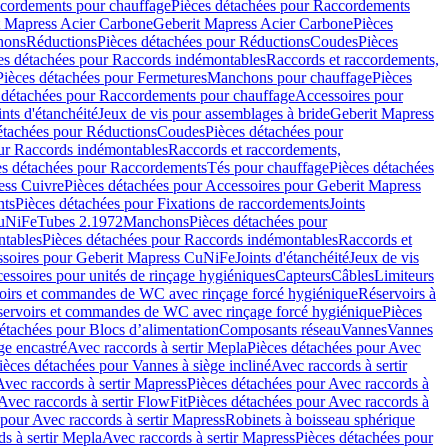
cordements pour chauffage
Pièces détachées pour Raccordements
t Mapress Acier Carbone
Geberit Mapress Acier Carbone
Pièces
hons
Réductions
Pièces détachées pour Réductions
Coudes
Pièces
es détachées pour Raccords indémontables
Raccords et raccordements,
Pièces détachées pour Fermetures
Manchons pour chauffage
Pièces
 détachées pour Raccordements pour chauffage
Accessoires pour
ints d'étanchéité
Jeux de vis pour assemblages à bride
Geberit Mapress
étachées pour Réductions
Coudes
Pièces détachées pour
ur Raccords indémontables
Raccords et raccordements,
es détachées pour Raccordements
Tés pour chauffage
Pièces détachées
ess Cuivre
Pièces détachées pour Accessoires pour Geberit Mapress
nts
Pièces détachées pour Fixations de raccordements
Joints
CuNiFe
Tubes 2.1972
Manchons
Pièces détachées pour
tables
Pièces détachées pour Raccords indémontables
Raccords et
soires pour Geberit Mapress CuNiFe
Joints d'étanchéité
Jeux de vis
essoires pour unités de rinçage hygiéniques
Capteurs
Câbles
Limiteurs
voirs et commandes de WC avec rinçage forcé hygiénique
Réservoirs à
éservoirs et commandes de WC avec rinçage forcé hygiénique
Pièces
étachées pour Blocs d’alimentation
Composants réseau
Vannes
Vannes
ge encastré
Avec raccords à sertir Mepla
Pièces détachées pour Avec
ièces détachées pour Vannes à siège incliné
Avec raccords à sertir
Avec raccords à sertir Mapress
Pièces détachées pour Avec raccords à
Avec raccords à sertir FlowFit
Pièces détachées pour Avec raccords à
 pour Avec raccords à sertir Mapress
Robinets à boisseau sphérique
s à sertir Mepla
Avec raccords à sertir Mapress
Pièces détachées pour