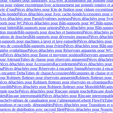
 pour Vidages pour baignoires, d52
Avec actionnement par poignée rota
tion pour vidage excentrique
Avec actionnement par poignée rotative et a
ivée d’eau
Pièces détachées pour Kits de finition pour vidage excentrique
ache-bonde
Pièces détachées pour Avec cache-bonde
Accessoires pour v
èces détachées pour Parois
Systèmes porteurs
Pièces détachées pour Sys
pports pour WC
Pièces détachées pour Bâti-supports pour WC
Bâti-suppo
pour bidets
Bâti-supports pour urinoirs
Pièces détachées pour Bâti-suppor
tion murale
Bâti-supports pour douches et baignoires
Pièces détachées p
rations de douches
Bâti-supports pour déversoirs muraux
Pièces détaché
i-supports pour machines à laver et lave-vaisselle
Pièces détachées pour 
rges de console
Bâti-supports pour éviers
Pièces détachées pour Bâti-sup
tière synthétique
Pièces détachées pour Réservoirs apparents pour WC,
on
Pièces détachées pour Basse et moyenne position
Réservoirs apparent
pour Attenant
Tubes de chasse pour réservoirs apparents
Pièces détachées
ièces détachées pour Accessoires
Raccordements
Pièces détachées pou
ma
Pièces détachées pour Réservoirs à encastrer Sigma
Réservoirs à enc
 encastrer Delta
Tubes de chasse
Accessoires
Mécanismes de chasse et rob
our Robinets flotteurs pour réservoirs apparents
Robinets flotteurs pour 
ièces détachées pour Robinets flotteurs pour réservoirs en céramique
Rob
Monolith
Pièces détachées pour Robinets flotteurs pour Monolith
Mécanis
imple touche
Pièces détachées pour Rinçage simple touche
Rinçage doub
lets
Rinçage interrompable
Pièces détachées pour Rinçage interrompabl
touche
Systèmes de canalisation pour l’alimentation
Geberit FlowFit
Tube
nsitions et raccords, démontables
Pièces détachées pour Transitions et 
rrices de distribution avec raccord fileté
Pièces détachées pour Nourrice