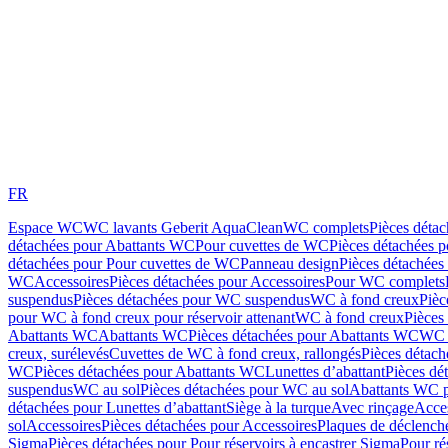
FR
Espace WC
WC lavants Geberit AquaClean
WC complets
Pièces déta
détachées pour Abattants WC
Pour cuvettes de WC
Pièces détachées 
détachées pour Pour cuvettes de WC
Panneau design
Pièces détachées
WC
Accessoires
Pièces détachées pour Accessoires
Pour WC complets
suspendus
Pièces détachées pour WC suspendus
WC à fond creux
Pièc
pour WC à fond creux pour réservoir attenant
WC à fond creux
Pièces
Abattants WC
Abattants WC
Pièces détachées pour Abattants WC
WC 
creux, surélevés
Cuvettes de WC à fond creux, rallongés
Pièces détach
WC
Pièces détachées pour Abattants WC
Lunettes d’abattant
Pièces dé
suspendus
WC au sol
Pièces détachées pour WC au sol
Abattants WC p
détachées pour Lunettes d’abattant
Siège à la turque
Avec rinçage
Acce
sol
Accessoires
Pièces détachées pour Accessoires
Plaques de déclenc
Sigma
Pièces détachées pour Pour réservoirs à encastrer Sigma
Pour ré