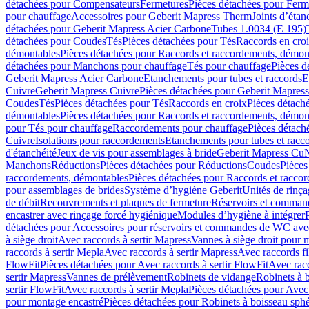
détachées pour Compensateurs
Fermetures
Pièces détachées pour Ferm
pour chauffage
Accessoires pour Geberit Mapress Therm
Joints d’étan
détachées pour Geberit Mapress Acier Carbone
Tubes 1.0034 (E 195)
détachées pour Coudes
Tés
Pièces détachées pour Tés
Raccords en cro
démontables
Pièces détachées pour Raccords et raccordements, démon
détachées pour Manchons pour chauffage
Tés pour chauffage
Pièces d
Geberit Mapress Acier Carbone
Etanchements pour tubes et raccords
E
Cuivre
Geberit Mapress Cuivre
Pièces détachées pour Geberit Mapres
Coudes
Tés
Pièces détachées pour Tés
Raccords en croix
Pièces détach
démontables
Pièces détachées pour Raccords et raccordements, démon
pour Tés pour chauffage
Raccordements pour chauffage
Pièces détach
Cuivre
Isolations pour raccordements
Etanchements pour tubes et racc
d'étanchéité
Jeux de vis pour assemblages à bride
Geberit Mapress Cu
Manchons
Réductions
Pièces détachées pour Réductions
Coudes
Pièces
raccordements, démontables
Pièces détachées pour Raccords et racco
pour assemblages de brides
Système d’hygiène Geberit
Unités de rinç
de débit
Recouvrements et plaques de fermeture
Réservoirs et comman
encastrer avec rinçage forcé hygiénique
Modules d’hygiène à intégrer
détachées pour Accessoires pour réservoirs et commandes de WC avec
à siège droit
Avec raccords à sertir Mapress
Vannes à siège droit pour 
raccords à sertir Mepla
Avec raccords à sertir Mapress
Avec raccords fi
FlowFit
Pièces détachées pour Avec raccords à sertir FlowFit
Avec racc
sertir Mapress
Vannes de prélèvement
Robinets de vidange
Robinets à 
sertir FlowFit
Avec raccords à sertir Mepla
Pièces détachées pour Avec 
pour montage encastré
Pièces détachées pour Robinets à boisseau sph