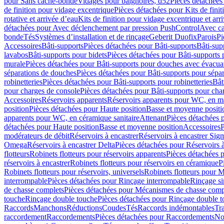
pour Sans cache-bonde
Vidages pour baignoires, d52
Pièces détachées
de finition pour vidage excentrique
Pièces détachées pour Kits de fini
rotative et arrivée d’eau
Kits de finition pour vidage excentrique et arr
détachées pour Avec déclenchement par pression PushControl
Avec c
bonde
Tés
Systèmes d’installation et de rinçage
Geberit Duofix
Parois
Pi
Accessoires
Bâti-supports
Pièces détachées pour Bâti-supports
Bâti-su
lavabos
Bâti-supports pour bidets
Pièces détachées pour Bâti-supports 
murale
Pièces détachées pour Bâti-supports pour douches avec évacua
séparations de douches
Pièces détachées pour Bâti-supports pour sépa
robinetteries
Pièces détachées pour Bâti-supports pour robinetteries
Bât
pour charges de console
Pièces détachées pour Bâti-supports pour cha
Accessoires
Réservoirs apparents
Réservoirs apparents pour WC, en ma
position
Pièces détachées pour Haute position
Basse et moyenne positi
apparents pour WC, en céramique sanitaire
Attenant
Pièces détachées 
détachées pour Haute position
Basse et moyenne position
Accessoires
P
modérateurs de débit
Réservoirs à encastrer
Réservoirs à encastrer Sig
Omega
Réservoirs à encastrer Delta
Pièces détachées pour Réservoirs à
flotteurs
Robinets flotteurs pour réservoirs apparents
Pièces détachées p
réservoirs à encastrer
Robinets flotteurs pour réservoirs en céramique
P
Robinets flotteurs pour réservoirs, universels
Robinets flotteurs pour 
interrompable
Pièces détachées pour Rinçage interrompable
Rinçage s
de chasse complets
Pièces détachées pour Mécanismes de chasse comp
touche
Rinçage double touche
Pièces détachées pour Rinçage double 
Raccords
Manchons
Réductions
Coudes
Tés
Raccords indémontables
Tra
raccordement
Raccordements
Pièces détachées pour Raccordements
Nou