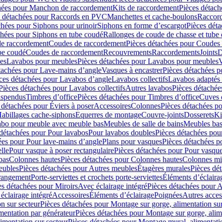
hées pour Manchon de raccordement
Kits de raccordement
Pièces détach
s détachées pour Raccords en PVC
Manchettes et cache-boulons
Raccord
chées pour Siphons pour urinoir
Siphons en forme d’escargot
Pièces dét
chées pour Siphons en tube coudé
Rallonges de coude de chasse et tube 
de raccordement
Coudes de raccordement
Pièces détachées pour Coudes
be coudé
Coudes de raccordement
Recouvrements
Raccordements
Joints
D
es
Lavabos pour meubles
Pièces détachées pour Lavabos pour meubles
V
tachées pour Lave-mains d’angle
Vasques à encastrer
Pièces détachées p
ces détachées pour Lavabos d’angle
Lavabos collectifs
Lavabos adapté
Pièces détachées pour Lavabos collectifs
Autres lavabos
Pièces détachée
uspendus
Timbres dʼoffice
Pièces détachées pour Timbres dʼoffice
Cuves d
 détachées pour Éviers à poser
Accessoires
Colonnes
Pièces détachées p
abillages cache-siphons
Equerres de montage
Couvre-joints
Dosserets
Ki
vabo pour meuble avec meuble bas
Meubles de salle de bains
Meubles bas
 détachées pour Pour lavabos
Pour lavabos doubles
Pièces détachées pou
ées pour Pour lave-mains d’angle
Plans pour vasques
Pièces détachées p
lle
Pour vasque à poser rectangulaire
Pièces détachées pour Pour vasque
bas
Colonnes hautes
Pièces détachées pour Colonnes hautes
Colonnes mi
eubles
Pièces détachées pour Autres meubles
Étagères murales
Pièces dé
 rangement
Porte-serviettes et crochets porte-serviettes
Éléments d’éclaira
es détachées pour Miroirs
Avec éclairage intégré
Pièces détachées pour A
éclairage intégré
Accessoires
Éléments d’éclairage
Poignées
Autres acces
n sur secteur
Pièces détachées pour Montage sur gorge, alimentation sur
mentation par générateur
Pièces détachées pour Montage sur gorge, alim
imentation sur secteur
Pièces détachées pour Montage mural, alimentatio