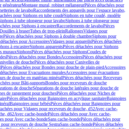
r générateur
Montage mural, robinet mélangeur
Pièces détachées pour
netteries de lavabo
Raccordements des appareils pour l’espace lavabo,
tachées pour Siphons en tube coudé
Siphons en tube coudé, modèle
Siphons à tube plongeur pour lavabo
Siphons à tube plongeur pour
achées pour Siphons à encastrer
Raccordements de lavabo
Pièces
Douilles à braser
Tubes de trop-plein
Rallonges
Vidages pour
re
Pièces détachées pour Siphons à double chambre
Siphons pour
 détachées pour Accessoires
Vidages pour appareils
Pièces détachées
hons à encastrer
Siphons apparents
Pièces détachées pour Siphons
rs muraux
Siphons
Pièces détachées pour Siphons
Coudes de
des
Pièces détachées pour Bondes
Accessoires
Pièces détachées pour
nivelles de douche
Pièces détachées pour Canivelles de
d
Pièces détachées pour Bondes pour douche de plain-pied
Accessoires
 détachées pour Evacuations murales
Accessoires pour évacuations
urs de douche en matériau minéral
Pièces détachées pour Receveurs
achées pour Bâti-supports
Bondes pour receveurs de douche
arations de douche
Séparations de douche latérales pour douche de
hes de rangement pour douches
Pièces détachées pour Niches de
aire
Pièces détachées pour Baignoires en acrylique sanitaire
Baignoires
inéral
Baignoires pour bébés
Pièces détachées pour Baignoires pour
tachées pour Vidages pour receveurs de douche, d52
Avec cache-
che, d62
Avec cache-bonde
Pièces détachées pour Avec cache-
ées pour Avec cache-bonde
Sans cache-bonde
Pièces détachées pour
 pour receveurs de douche Sestra
Sans cache-bonde
Pièces détachées