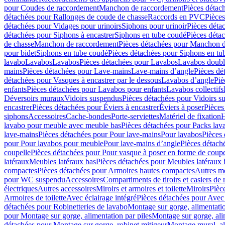
pour Coudes de raccordement
Manchon de raccordement
Pièces détac
détachées pour Rallonges de coude de chasse
Raccords en PVC
Pièce
détachées pour Vidages pour urinoirs
Siphons pour urinoir
Pièces déta
détachées pour Siphons à encastrer
Siphons en tube coudé
Pièces déta
de chasse
Manchon de raccordement
Pièces détachées pour Manchon 
pour bidet
Siphons en tube coudé
Pièces détachées pour Siphons en tu
lavabo
Lavabos
Lavabos
Pièces détachées pour Lavabos
Lavabos doubl
mains
Pièces détachées pour Lave-mains
Lave-mains d’angle
Pièces dé
détachées pour Vasques à encastrer par le dessous
Lavabos d’angle
Piè
enfants
Pièces détachées pour Lavabos pour enfants
Lavabos collectifs
Déversoirs muraux
Vidoirs suspendus
Pièces détachées pour Vidoirs s
encastrer
Pièces détachées pour Éviers à encastrer
Éviers à poser
Pièces
siphons
Accessoires
Cache-bondes
Porte-serviettes
Matériel de fixation
H
lavabo pour meuble avec meuble bas
Pièces détachées pour Packs la
lave-mains
Pièces détachées pour Pour lave-mains
Pour lavabos
Pièces
pour Pour lavabos pour meuble
Pour lave-mains d’angle
Pièces détach
coupelle
Pièces détachées pour Pour vasque à poser en forme de coupe
latéraux
Meubles latéraux bas
Pièces détachées pour Meubles latéraux 
compactes
Pièces détachées pour Armoires hautes compactes
Autres m
pour WC suspendu
Accessoires
Compartiments de tiroirs et casiers de
électriques
Autres accessoires
Miroirs et armoires et toilette
Miroirs
Pièc
Armoires de toilette
Avec éclairage intégré
Pièces détachées pour Avec 
détachées pour Robinetteries de lavabo
Montage sur gorge, alimentatio
pour Montage sur gorge, alimentation par piles
Montage sur gorge, ali
détachées pour Montage sur gorge, robinet mitigeur
Montage mural, al