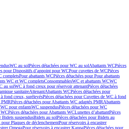
endus
WC au sol
Pièces détachées pour WC au sol
Abattants WC
Pièces
es pour Dispositifs d’appoint pour WC
Pour cuvettes de WC
Pièces
C complets
Pour abattants WC
Pièces détachées pour Pour abattants
ants WC et WC complets
Consommables
WC et abattants WC
WC
C au sol
WC à fond creux pour réservoir attenant
Pièces détachées
amique sanitaire
Attenant
Abattants WC
Pièces détachées pour
à fond creux, surélevés
Pièces détachées pour Cuvettes de WC à fond
és PMR
Pièces détachées pour Abattants WC adaptés PMR
Abattants
r WC pour enfants
WC suspendus
Pièces détachées pour WC
s WC
Pièces détachées pour Abattants WC
Lunettes d’abattant
Pièces
r Bidets suspendus
Bidets au sol
Pièces détachées pour Bidets au
s pour Plaques de déclenchement
Pour réservoirs à encastrer
astrer Omega
Pour réservoirs à encastrer Kappa
Pièces détachées pour