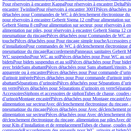
Pour réservoirs à encastrer Kappa
Pour réservoirs à encastrer Delta
Piè
encastrer Twinline
Pour réservoirs à encastrer 300T
Pièces détachées p
détachées pour Commandes de WC à déclenchement électronique du 
pour réservoirs à encastrer Geberit Sigma 12 cm
Pour alimentation sur
Geberit Sigma 8 cm
Pour alimentation sur secteur, pour réservoirs à 
alimentation par piles, pour réservoirs à encastrer Geberit Sigma 12 c
pneumatique du rinçage
Pièces détachées pour Commandes de WC ave
touche
Pièces détachées pour Pour rinçage simple touche
Accessoires
d’installation
Pour commandes de WC à déclenchement électronique d
pneumatique du rinçage
Raccordements
Panneaux sanitaires Geberit M
WC suspendus
Pour WC au sol
Pièces détachées pour Pour WC au sol
bidets
Pour bidets suspendus et au sol
Pièces détachées pour Pour bidet
avec bride
Sans abattant
Pièces détachées pour Sans abattant
Urinoirs, 
apparente ou à encastrer
Pièces détachées pour Pour commande d’urino
d'urinoir intégrée
Pièces détachées pour Pour commande d'urinoir inté
abattant
Séparations d’urinoirs
Pièces détachées pour Séparations d’uri
en verre
Pièces détachées pour Séparations d’urinoirs en verre
Séparati
Accessoires
Siphons et accessoires de siphon
Tubes de chasse, coudes 
dʼurinoir
Montage encastré
Pièces détachées pour Montage encastré
Ave
alimentation sur secteur
Avec déclenchement électronique du rinçage, a
pneumatique du rinçage
Pièces détachées pour Avec déclenchement p
alimentation sur secteur
Pièces détachées pour Avec déclenchement élec
déclenchement électronique du rinçage, alimentation par piles
Avec dé
pour Kits d’installation et de remplacement
Tubes de chasse, coudes de
commande
Raccordements des appareils pour WC, urinoirs et bidets
Vi