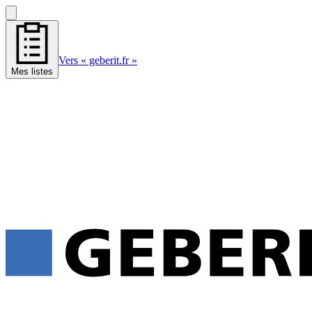
Vers « geberit.fr »
Mes listes