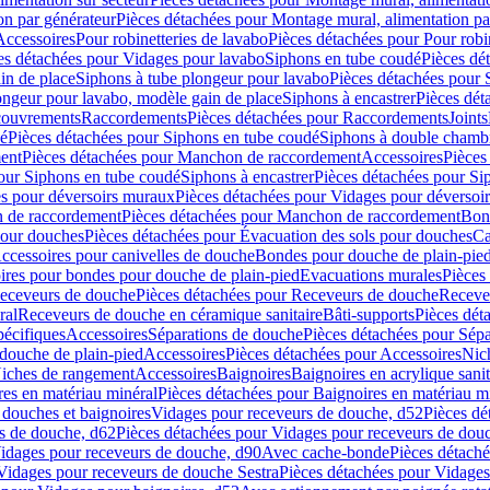
on par générateur
Pièces détachées pour Montage mural, alimentation pa
Accessoires
Pour robinetteries de lavabo
Pièces détachées pour Pour robi
es détachées pour Vidages pour lavabo
Siphons en tube coudé
Pièces dé
in de place
Siphons à tube plongeur pour lavabo
Pièces détachées pour 
ongeur pour lavabo, modèle gain de place
Siphons à encastrer
Pièces dét
ouvrements
Raccordements
Pièces détachées pour Raccordements
Joints
dé
Pièces détachées pour Siphons en tube coudé
Siphons à double chamb
ent
Pièces détachées pour Manchon de raccordement
Accessoires
Pièces
our Siphons en tube coudé
Siphons à encastrer
Pièces détachées pour Sip
s pour déversoirs muraux
Pièces détachées pour Vidages pour déversoi
 de raccordement
Pièces détachées pour Manchon de raccordement
Bon
pour douches
Pièces détachées pour Évacuation des sols pour douches
Ca
ccessoires pour canivelles de douche
Bondes pour douche de plain-pie
ires pour bondes pour douche de plain-pied
Evacuations murales
Pièces
eceveurs de douche
Pièces détachées pour Receveurs de douche
Receve
ral
Receveurs de douche en céramique sanitaire
Bâti-supports
Pièces dét
pécifiques
Accessoires
Séparations de douche
Pièces détachées pour Sép
 douche de plain-pied
Accessoires
Pièces détachées pour Accessoires
Nic
Niches de rangement
Accessoires
Baignoires
Baignoires en acrylique sanit
res en matériau minéral
Pièces détachées pour Baignoires en matériau m
douches et baignoires
Vidages pour receveurs de douche, d52
Pièces dé
s de douche, d62
Pièces détachées pour Vidages pour receveurs de dou
Vidages pour receveurs de douche, d90
Avec cache-bonde
Pièces détach
Vidages pour receveurs de douche Sestra
Pièces détachées pour Vidages