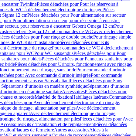
à encastrer Twinline
Pièces détachées pour Pour les réservoirs à
es de WC à déclenchement électronique du rinçage
Pièces
rit Sigma 12 cm
Pièces détachées pour Pour alimentation sur secteur,
 pour Pour alimentation sur secteur, pour réservoirs à encastrer
ur secteur, pour réservoirs à encastrer Geberit Omega 12 cm
Pour
encastrer Geberit Sigma 12 cm
Commandes de WC avec déclenchement
ièces détachées pour Pour rinçage double touche
Pour rinçage simple
mandes de WC
Kits d’installation
Pièces détachées pour Kits
nt électronique du rinçage
Pour commandes de WC à déclenchement
anitaires pour WC
Pour WC suspendus
Pièces détachées pour Pour
sanitaires pour bidets
Pièces détachées pour Panneaux sanitaires pour
ec bride
Pièces détachées pour Urinoirs, fonctionnement avec rinçage,
 fonctionnement avec rinçage, sans bride
Pour commande d’urinoir
étachées pour Avec commande d'urinoir intégrée
Pour commande
fonctionnement sans eau
Sans abattant
Pièces détachées pour Sans
 Séparations d’urinoirs en matière synthétique
Séparations d’urinoirs
d’urinoirs en céramique sanitaire
Accessoires
Pièces détachées pour
chasse et raccords
Matériel de fixation
Habillages latéraux
Commandes
es détachées pour Avec déclenchement électronique du rinçage,
ique du rinçage, alimentation par piles
Avec déclenchement
age en apparent
Avec déclenchement électronique du rinçage,
onique du rinçage, alimentation par piles
Pièces détachées pour Avec
 Accessoires
Kits d’installation et de remplacement
Pièces détachées
novation
Plaques de fermeture
Autres accessoires
Aides à la
ur WC et vidoirs suspendus
Coudes de raccordement
Pièces détachées