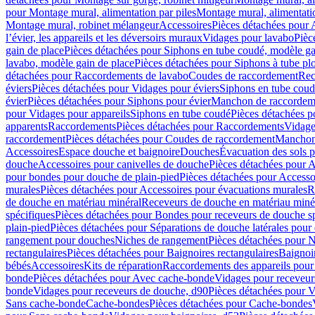
pour Montage mural, alimentation par piles
Montage mural, alimentati
Montage mural, robinet mélangeur
Accessoires
Pièces détachées pour 
l’évier, les appareils et les déversoirs muraux
Vidages pour lavabo
Pièc
gain de place
Pièces détachées pour Siphons en tube coudé, modèle ga
lavabo, modèle gain de place
Pièces détachées pour Siphons à tube pl
détachées pour Raccordements de lavabo
Coudes de raccordement
Rec
éviers
Pièces détachées pour Vidages pour éviers
Siphons en tube cou
évier
Pièces détachées pour Siphons pour évier
Manchon de raccordem
pour Vidages pour appareils
Siphons en tube coudé
Pièces détachées p
apparents
Raccordements
Pièces détachées pour Raccordements
Vidage
raccordement
Pièces détachées pour Coudes de raccordement
Manchon
Accessoires
Espace douche et baignoire
Douches
Évacuation des sols 
douche
Accessoires pour canivelles de douche
Pièces détachées pour A
pour bondes pour douche de plain-pied
Pièces détachées pour Accesso
murales
Pièces détachées pour Accessoires pour évacuations murales
R
de douche en matériau minéral
Receveurs de douche en matériau miné
spécifiques
Pièces détachées pour Bondes pour receveurs de douche s
plain-pied
Pièces détachées pour Séparations de douche latérales pour
rangement pour douches
Niches de rangement
Pièces détachées pour 
rectangulaires
Pièces détachées pour Baignoires rectangulaires
Baignoi
bébés
Accessoires
Kits de réparation
Raccordements des appareils pour 
bonde
Pièces détachées pour Avec cache-bonde
Vidages pour receveur
bonde
Vidages pour receveurs de douche, d90
Pièces détachées pour 
Sans cache-bonde
Cache-bondes
Pièces détachées pour Cache-bondes