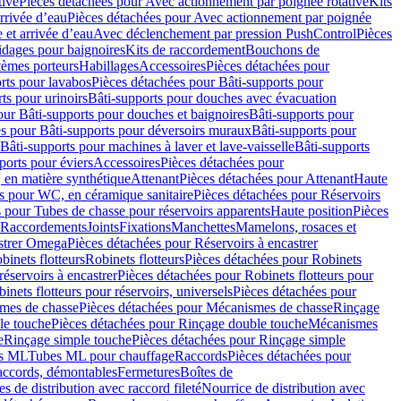
tive
Pièces détachées pour Avec actionnement par poignée rotative
Kits
rrivée d’eau
Pièces détachées pour Avec actionnement par poignée
 et arrivée d’eau
Avec déclenchement par pression PushControl
Pièces
idages pour baignoires
Kits de raccordement
Bouchons de
tèmes porteurs
Habillages
Accessoires
Pièces détachées pour
rts pour lavabos
Pièces détachées pour Bâti-supports pour
ts pour urinoirs
Bâti-supports pour douches avec évacuation
our Bâti-supports pour douches et baignoires
Bâti-supports pour
es pour Bâti-supports pour déversoirs muraux
Bâti-supports pour
Bâti-supports pour machines à laver et lave-vaisselle
Bâti-supports
ports pour éviers
Accessoires
Pièces détachées pour
 en matière synthétique
Attenant
Pièces détachées pour Attenant
Haute
s pour WC, en céramique sanitaire
Pièces détachées pour Réservoirs
 pour Tubes de chasse pour réservoirs apparents
Haute position
Pièces
r Raccordements
Joints
Fixations
Manchettes
Mamelons, rosaces et
astrer Omega
Pièces détachées pour Réservoirs à encastrer
inets flotteurs
Robinets flotteurs
Pièces détachées pour Robinets
réservoirs à encastrer
Pièces détachées pour Robinets flotteurs pour
inets flotteurs pour réservoirs, universels
Pièces détachées pour
mes de chasse
Pièces détachées pour Mécanismes de chasse
Rinçage
le touche
Pièces détachées pour Rinçage double touche
Mécanismes
e
Rinçage simple touche
Pièces détachées pour Rinçage simple
s ML
Tubes ML pour chauffage
Raccords
Pièces détachées pour
raccords, démontables
Fermetures
Boîtes de
s de distribution avec raccord fileté
Nourrice de distribution avec