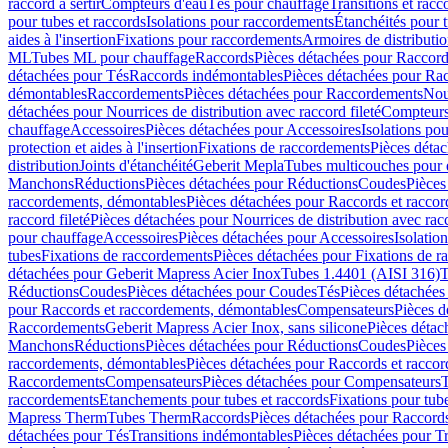
raccord à sertir
Compteurs d'eau
Tés pour chauffage
Transitions et rac
pour tubes et raccords
Isolations pour raccordements
Étanchéités pour t
aides à l'insertion
Fixations pour raccordements
Armoires de distributi
ML
Tubes ML pour chauffage
Raccords
Pièces détachées pour Raccor
détachées pour Tés
Raccords indémontables
Pièces détachées pour Ra
démontables
Raccordements
Pièces détachées pour Raccordements
Nou
détachées pour Nourrices de distribution avec raccord fileté
Compteurs
chauffage
Accessoires
Pièces détachées pour Accessoires
Isolations pou
protection et aides à l'insertion
Fixations de raccordements
Pièces déta
distribution
Joints d'étanchéité
Geberit Mepla
Tubes multicouches pour 
Manchons
Réductions
Pièces détachées pour Réductions
Coudes
Pièces
raccordements, démontables
Pièces détachées pour Raccords et racco
raccord fileté
Pièces détachées pour Nourrices de distribution avec racc
pour chauffage
Accessoires
Pièces détachées pour Accessoires
Isolatio
tubes
Fixations de raccordements
Pièces détachées pour Fixations de 
détachées pour Geberit Mapress Acier Inox
Tubes 1.4401 (AISI 316)
T
Réductions
Coudes
Pièces détachées pour Coudes
Tés
Pièces détachées
pour Raccords et raccordements, démontables
Compensateurs
Pièces 
Raccordements
Geberit Mapress Acier Inox, sans silicone
Pièces détac
Manchons
Réductions
Pièces détachées pour Réductions
Coudes
Pièces
raccordements, démontables
Pièces détachées pour Raccords et racco
Raccordements
Compensateurs
Pièces détachées pour Compensateurs
T
raccordements
Etanchements pour tubes et raccords
Fixations pour tub
Mapress Therm
Tubes Therm
Raccords
Pièces détachées pour Raccord
détachées pour Tés
Transitions indémontables
Pièces détachées pour T