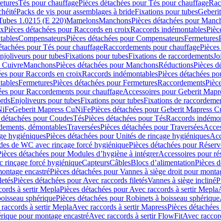
etures
Tés pour chauffage
Pièces détachées pour Tés pour chauffage
Rac
chéité
Packs de vis pour assemblages à bride
Fixations pour tubes
Geberi
Tubes 1.0215 (E 220)
Mamelons
Manchons
Pièces détachées pour Manc
ix
Pièces détachées pour Raccords en croix
Raccords indémontables
Pièc
tables
Compensateurs
Pièces détachées pour Compensateurs
Fermetures
étachées pour Tés pour chauffage
Raccordements pour chauffage
Pièces
njoliveurs pour tubes
Fixations pour tubes
Fixations de raccordements
Jo
s Cuivre
Manchons
Pièces détachées pour Manchons
Réductions
Pièces d
ées pour Raccords en croix
Raccords indémontables
Pièces détachées po
tables
Fermetures
Pièces détachées pour Fermetures
Raccordements
Pièc
ées pour Raccordements pour chauffage
Accessoires pour Geberit Mapr
ords
Enjoliveurs pour tubes
Fixations pour tubes
Fixations de raccordeme
NiFe
Geberit Mapress CuNiFe
Pièces détachées pour Geberit Mapress 
 détachées pour Coudes
Tés
Pièces détachées pour Tés
Raccords indémon
rdements, démontables
Traversées
Pièces détachées pour Traversées
Acces
age hygiéniques
Pièces détachées pour Unités de rinçage hygiéniques
Acc
des de WC avec rinçage forcé hygiénique
Pièces détachées pour Réser
Pièces détachées pour Modules d’hygiène à intégrer
Accessoires pour r
 rinçage forcé hygiénique
Capteurs
Câbles
Blocs d’alimentation
Pièces d
montage encastré
Pièces détachées pour Vannes à siège droit pour monta
letés
Pièces détachées pour Avec raccords filetés
Vannes à siège incliné
P
ords à sertir Mepla
Pièces détachées pour Avec raccords à sertir Mepla
boisseau sphérique
Pièces détachées pour Robinets à boisseau sphérique
raccords à sertir Mepla
Avec raccords à sertir Mapress
Pièces détachées
érique pour montage encastré
Avec raccords à sertir FlowFit
Avec raccord