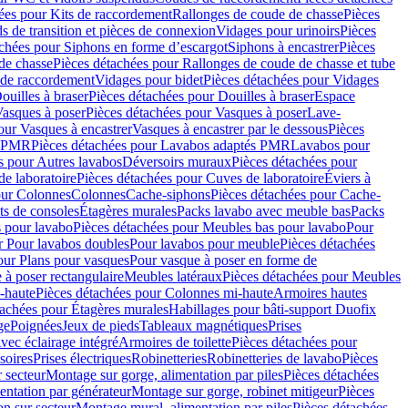
ées pour Kits de raccordement
Rallonges de coude de chasse
Pièces
s de transition et pièces de connexion
Vidages pour urinoirs
Pièces
achées pour Siphons en forme d’escargot
Siphons à encastrer
Pièces
de chasse
Pièces détachées pour Rallonges de coude de chasse et tube
 de raccordement
Vidages pour bidet
Pièces détachées pour Vidages
ouilles à braser
Pièces détachées pour Douilles à braser
Espace
asques à poser
Pièces détachées pour Vasques à poser
Lave-
our Vasques à encastrer
Vasques à encastrer par le dessous
Pièces
s PMR
Pièces détachées pour Lavabos adaptés PMR
Lavabos pour
s pour Autres lavabos
Déversoirs muraux
Pièces détachées pour
e laboratoire
Pièces détachées pour Cuves de laboratoire
Éviers à
our Colonnes
Colonnes
Cache-siphons
Pièces détachées pour Cache-
ts de consoles
Étagères murales
Packs lavabo avec meuble bas
Packs
 pour lavabo
Pièces détachées pour Meubles bas pour lavabo
Pour
r Pour lavabos doubles
Pour lavabos pour meuble
Pièces détachées
our Plans pour vasques
Pour vasque à poser en forme de
 à poser rectangulaire
Meubles latéraux
Pièces détachées pour Meubles
-haute
Pièces détachées pour Colonnes mi-haute
Armoires hautes
tachées pour Étagères murales
Habillages pour bâti-support Duofix
ge
Poignées
Jeux de pieds
Tableaux magnétiques
Prises
vec éclairage intégré
Armoires de toilette
Pièces détachées pour
soires
Prises électriques
Robinetteries
Robinetteries de lavabo
Pièces
 secteur
Montage sur gorge, alimentation par piles
Pièces détachées
entation par générateur
Montage sur gorge, robinet mitigeur
Pièces
n sur secteur
Montage mural, alimentation par piles
Pièces détachées