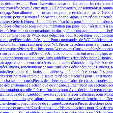
ces détachées pour Pour réservoirs à encastrer Delta
Pour les réservoirs 
our Pour réservoirs à encastrer 300T
Accessoires
Consommables
Command
rinçage
Pour alimentation sur secteur, pour réservoirs à encastrer Gebe
 secteur, pour réservoirs à encastrer Geberit Sigma 8 cm
Pièces détachées
encastrer Geberit Omega 12 cm
Pièces détachées pour Pour alimentation s
m
Pièces détachées pour Pour alimentation par piles, pour réservoirs à 
c déclenchement pneumatique du rinçage
Pour rinçage double touche
P
 pour commandes de WC
Pièces détachées pour Accessoires pour com
u rinçage
Pièces détachées pour Pour commandes de WC à déclencheme
onolith
Panneaux sanitaires pour WC
Pièces détachées pour Panneaux s
Accessoires
Pièces détachées pour Accessoires
Consommables
Panneaux 
s suspendus et au sol
Urinoirs
Urinoirs, fonctionnement avec rinçage, av
fonctionnement avec rinçage, sans bride
Pièces détachées pour Urinoirs,
ir apparente ou à encastrer
Avec commande d'urinoir intégrée
Pièces d
grée
Urinoirs, fonctionnement sans eau
Pièces détachées pour Urinoirs, 
noirs
Séparations d’urinoirs en matière synthétique
Pièces détachées pour
ons d’urinoirs en céramique sanitaire
Pièces détachées pour Séparations 
de chasse et raccords
Pièces détachées pour Tubes de chasse, coudes de 
c déclenchement électronique du rinçage, alimentation sur secteur
Pièc
limentation par piles
Pièces détachées pour Avec déclenchement électron
neumatique du rinçage
Montage en apparent
Pièces détachées pour Mont
tronique du rinçage, alimentation sur secteur
Avec déclenchement électr
clenchement pneumatique du rinçage
Accessoires
Pièces détachées pour
 chasse et raccords
Kits de rénovation
Pièces détachées pour Kits de ré
dages pour WC et vidoirs suspendus
Pièces détachées pour Vidages po