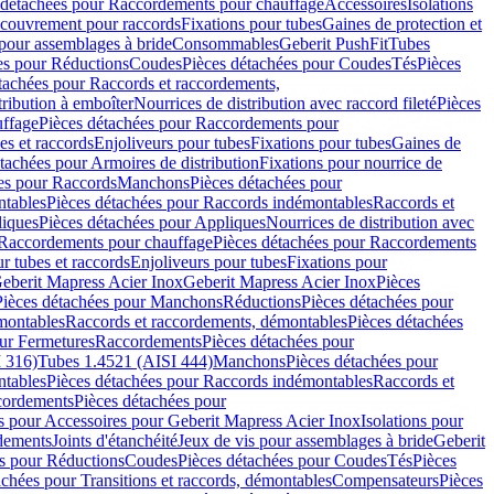
 détachées pour Raccordements pour chauffage
Accessoires
Isolations
couvrement pour raccords
Fixations pour tubes
Gaines de protection et
 pour assemblages à bride
Consommables
Geberit PushFit
Tubes
es pour Réductions
Coudes
Pièces détachées pour Coudes
Tés
Pièces
tachées pour Raccords et raccordements,
tribution à emboîter
Nourrices de distribution avec raccord fileté
Pièces
ffage
Pièces détachées pour Raccordements pour
s et raccords
Enjoliveurs pour tubes
Fixations pour tubes
Gaines de
tachées pour Armoires de distribution
Fixations pour nourrice de
es pour Raccords
Manchons
Pièces détachées pour
tables
Pièces détachées pour Raccords indémontables
Raccords et
iques
Pièces détachées pour Appliques
Nourrices de distribution avec
Raccordements pour chauffage
Pièces détachées pour Raccordements
 tubes et raccords
Enjoliveurs pour tubes
Fixations pour
eberit Mapress Acier Inox
Geberit Mapress Acier Inox
Pièces
Pièces détachées pour Manchons
Réductions
Pièces détachées pour
montables
Raccords et raccordements, démontables
Pièces détachées
ur Fermetures
Raccordements
Pièces détachées pour
 316)
Tubes 1.4521 (AISI 444)
Manchons
Pièces détachées pour
tables
Pièces détachées pour Raccords indémontables
Raccords et
ordements
Pièces détachées pour
s pour Accessoires pour Geberit Mapress Acier Inox
Isolations pour
rdements
Joints d'étanchéité
Jeux de vis pour assemblages à bride
Geberit
s pour Réductions
Coudes
Pièces détachées pour Coudes
Tés
Pièces
achées pour Transitions et raccords, démontables
Compensateurs
Pièces