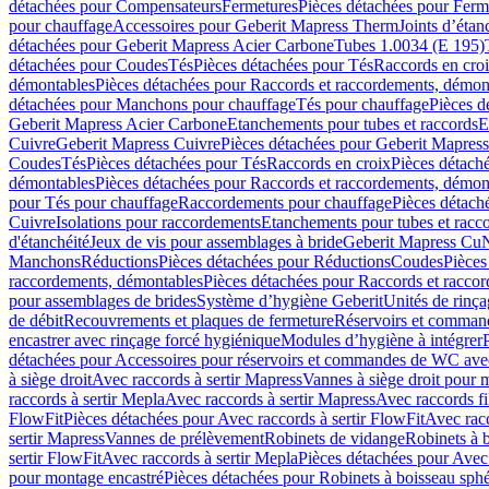
détachées pour Compensateurs
Fermetures
Pièces détachées pour Ferm
pour chauffage
Accessoires pour Geberit Mapress Therm
Joints d’étan
détachées pour Geberit Mapress Acier Carbone
Tubes 1.0034 (E 195)
détachées pour Coudes
Tés
Pièces détachées pour Tés
Raccords en cro
démontables
Pièces détachées pour Raccords et raccordements, démon
détachées pour Manchons pour chauffage
Tés pour chauffage
Pièces d
Geberit Mapress Acier Carbone
Etanchements pour tubes et raccords
E
Cuivre
Geberit Mapress Cuivre
Pièces détachées pour Geberit Mapres
Coudes
Tés
Pièces détachées pour Tés
Raccords en croix
Pièces détach
démontables
Pièces détachées pour Raccords et raccordements, démon
pour Tés pour chauffage
Raccordements pour chauffage
Pièces détach
Cuivre
Isolations pour raccordements
Etanchements pour tubes et racc
d'étanchéité
Jeux de vis pour assemblages à bride
Geberit Mapress Cu
Manchons
Réductions
Pièces détachées pour Réductions
Coudes
Pièces
raccordements, démontables
Pièces détachées pour Raccords et racco
pour assemblages de brides
Système d’hygiène Geberit
Unités de rinç
de débit
Recouvrements et plaques de fermeture
Réservoirs et comman
encastrer avec rinçage forcé hygiénique
Modules d’hygiène à intégrer
détachées pour Accessoires pour réservoirs et commandes de WC avec
à siège droit
Avec raccords à sertir Mapress
Vannes à siège droit pour 
raccords à sertir Mepla
Avec raccords à sertir Mapress
Avec raccords fi
FlowFit
Pièces détachées pour Avec raccords à sertir FlowFit
Avec racc
sertir Mapress
Vannes de prélèvement
Robinets de vidange
Robinets à 
sertir FlowFit
Avec raccords à sertir Mepla
Pièces détachées pour Avec 
pour montage encastré
Pièces détachées pour Robinets à boisseau sph