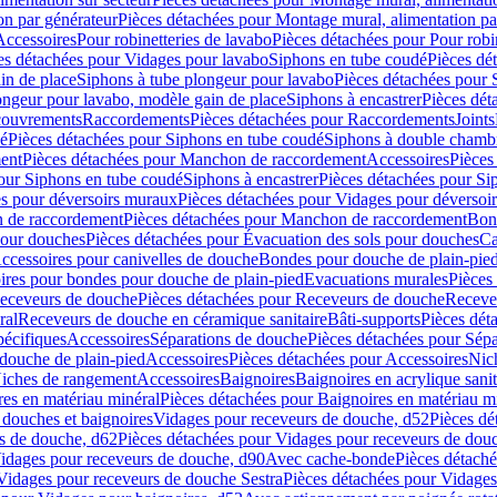
on par générateur
Pièces détachées pour Montage mural, alimentation pa
Accessoires
Pour robinetteries de lavabo
Pièces détachées pour Pour robi
es détachées pour Vidages pour lavabo
Siphons en tube coudé
Pièces dé
in de place
Siphons à tube plongeur pour lavabo
Pièces détachées pour 
ongeur pour lavabo, modèle gain de place
Siphons à encastrer
Pièces dét
ouvrements
Raccordements
Pièces détachées pour Raccordements
Joints
dé
Pièces détachées pour Siphons en tube coudé
Siphons à double chamb
ent
Pièces détachées pour Manchon de raccordement
Accessoires
Pièces
our Siphons en tube coudé
Siphons à encastrer
Pièces détachées pour Sip
s pour déversoirs muraux
Pièces détachées pour Vidages pour déversoi
 de raccordement
Pièces détachées pour Manchon de raccordement
Bon
pour douches
Pièces détachées pour Évacuation des sols pour douches
Ca
ccessoires pour canivelles de douche
Bondes pour douche de plain-pie
ires pour bondes pour douche de plain-pied
Evacuations murales
Pièces
eceveurs de douche
Pièces détachées pour Receveurs de douche
Receve
ral
Receveurs de douche en céramique sanitaire
Bâti-supports
Pièces dét
pécifiques
Accessoires
Séparations de douche
Pièces détachées pour Sép
 douche de plain-pied
Accessoires
Pièces détachées pour Accessoires
Nic
Niches de rangement
Accessoires
Baignoires
Baignoires en acrylique sanit
res en matériau minéral
Pièces détachées pour Baignoires en matériau m
douches et baignoires
Vidages pour receveurs de douche, d52
Pièces dé
s de douche, d62
Pièces détachées pour Vidages pour receveurs de dou
Vidages pour receveurs de douche, d90
Avec cache-bonde
Pièces détach
Vidages pour receveurs de douche Sestra
Pièces détachées pour Vidages