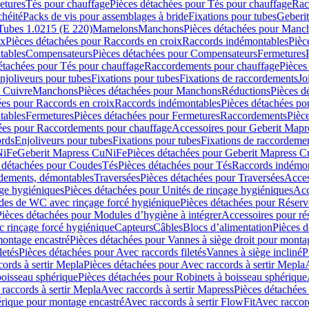
etures
Tés pour chauffage
Pièces détachées pour Tés pour chauffage
Rac
chéité
Packs de vis pour assemblages à bride
Fixations pour tubes
Geberi
Tubes 1.0215 (E 220)
Mamelons
Manchons
Pièces détachées pour Manc
ix
Pièces détachées pour Raccords en croix
Raccords indémontables
Pièc
tables
Compensateurs
Pièces détachées pour Compensateurs
Fermetures
étachées pour Tés pour chauffage
Raccordements pour chauffage
Pièces
njoliveurs pour tubes
Fixations pour tubes
Fixations de raccordements
Jo
s Cuivre
Manchons
Pièces détachées pour Manchons
Réductions
Pièces d
ées pour Raccords en croix
Raccords indémontables
Pièces détachées po
tables
Fermetures
Pièces détachées pour Fermetures
Raccordements
Pièc
ées pour Raccordements pour chauffage
Accessoires pour Geberit Mapr
ords
Enjoliveurs pour tubes
Fixations pour tubes
Fixations de raccordeme
NiFe
Geberit Mapress CuNiFe
Pièces détachées pour Geberit Mapress 
 détachées pour Coudes
Tés
Pièces détachées pour Tés
Raccords indémon
rdements, démontables
Traversées
Pièces détachées pour Traversées
Acces
age hygiéniques
Pièces détachées pour Unités de rinçage hygiéniques
Acc
des de WC avec rinçage forcé hygiénique
Pièces détachées pour Réser
Pièces détachées pour Modules d’hygiène à intégrer
Accessoires pour r
 rinçage forcé hygiénique
Capteurs
Câbles
Blocs d’alimentation
Pièces d
montage encastré
Pièces détachées pour Vannes à siège droit pour monta
letés
Pièces détachées pour Avec raccords filetés
Vannes à siège incliné
P
ords à sertir Mepla
Pièces détachées pour Avec raccords à sertir Mepla
boisseau sphérique
Pièces détachées pour Robinets à boisseau sphérique
raccords à sertir Mepla
Avec raccords à sertir Mapress
Pièces détachées
érique pour montage encastré
Avec raccords à sertir FlowFit
Avec raccord