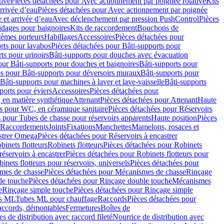
tive
Pièces détachées pour Avec actionnement par poignée rotative
Kits
rrivée d’eau
Pièces détachées pour Avec actionnement par poignée
 et arrivée d’eau
Avec déclenchement par pression PushControl
Pièces
idages pour baignoires
Kits de raccordement
Bouchons de
tèmes porteurs
Habillages
Accessoires
Pièces détachées pour
rts pour lavabos
Pièces détachées pour Bâti-supports pour
ts pour urinoirs
Bâti-supports pour douches avec évacuation
our Bâti-supports pour douches et baignoires
Bâti-supports pour
es pour Bâti-supports pour déversoirs muraux
Bâti-supports pour
Bâti-supports pour machines à laver et lave-vaisselle
Bâti-supports
ports pour éviers
Accessoires
Pièces détachées pour
 en matière synthétique
Attenant
Pièces détachées pour Attenant
Haute
s pour WC, en céramique sanitaire
Pièces détachées pour Réservoirs
 pour Tubes de chasse pour réservoirs apparents
Haute position
Pièces
r Raccordements
Joints
Fixations
Manchettes
Mamelons, rosaces et
astrer Omega
Pièces détachées pour Réservoirs à encastrer
inets flotteurs
Robinets flotteurs
Pièces détachées pour Robinets
réservoirs à encastrer
Pièces détachées pour Robinets flotteurs pour
inets flotteurs pour réservoirs, universels
Pièces détachées pour
mes de chasse
Pièces détachées pour Mécanismes de chasse
Rinçage
le touche
Pièces détachées pour Rinçage double touche
Mécanismes
e
Rinçage simple touche
Pièces détachées pour Rinçage simple
s ML
Tubes ML pour chauffage
Raccords
Pièces détachées pour
raccords, démontables
Fermetures
Boîtes de
s de distribution avec raccord fileté
Nourrice de distribution avec