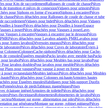
ées pour Kits de raccordement
Rallonges de coude de chasse
Pièces
s de transition et pièces de connexion
Vidages pour urinoirs
Pièces
achées pour Siphons en forme d’escargot
Siphons à encastrer
Pièces
de chasse
Pièces détachées pour Rallonges de coude de chasse et tube
 de raccordement
Vidages pour bidet
Pièces détachées pour Vidages
ouilles à braser
Pièces détachées pour Douilles à braser
Espace
asques à poser
Pièces détachées pour Vasques à poser
Lave-
our Vasques à encastrer
Vasques à encastrer par le dessous
Pièces
s PMR
Pièces détachées pour Lavabos adaptés PMR
Lavabos pour
s pour Autres lavabos
Déversoirs muraux
Pièces détachées pour
e laboratoire
Pièces détachées pour Cuves de laboratoire
Éviers à
our Colonnes
Colonnes
Cache-siphons
Pièces détachées pour Cache-
ts de consoles
Étagères murales
Packs lavabo avec meuble bas
Packs
 pour lavabo
Pièces détachées pour Meubles bas pour lavabo
Pour
r Pour lavabos doubles
Pour lavabos pour meuble
Pièces détachées
our Plans pour vasques
Pour vasque à poser en forme de
 à poser rectangulaire
Meubles latéraux
Pièces détachées pour Meubles
-haute
Pièces détachées pour Colonnes mi-haute
Armoires hautes
tachées pour Étagères murales
Habillages pour bâti-support Duofix
ge
Poignées
Jeux de pieds
Tableaux magnétiques
Prises
vec éclairage intégré
Armoires de toilette
Pièces détachées pour
soires
Prises électriques
Robinetteries
Robinetteries de lavabo
Pièces
 secteur
Montage sur gorge, alimentation par piles
Pièces détachées
entation par générateur
Montage sur gorge, robinet mitigeur
Pièces
n sur secteur
Montage mural, alimentation par piles
Pièces détachées