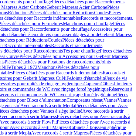
cordements pour chauffage
Pièces détachées pour Raccordements
t Mapress Acier Carbone
Geberit Mapress Acier Carbone
Pièces
hons
Réductions
Pièces détachées pour Réductions
Coudes
Pièces
es détachées pour Raccords indémontables
Raccords et raccordements,
Pièces détachées pour Fermetures
Manchons pour chauffage
Pièces
 détachées pour Raccordements pour chauffage
Accessoires pour
ints d'étanchéité
Jeux de vis pour assemblages à bride
Geberit Mapress
étachées pour Réductions
Coudes
Pièces détachées pour
ur Raccords indémontables
Raccords et raccordements,
es détachées pour Raccordements
Tés pour chauffage
Pièces détachées
ess Cuivre
Pièces détachées pour Accessoires pour Geberit Mapress
nts
Pièces détachées pour Fixations de raccordements
Joints
CuNiFe
Tubes 2.1972
Manchons
Pièces détachées pour
tables
Pièces détachées pour Raccords indémontables
Raccords et
soires pour Geberit Mapress CuNiFe
Joints d'étanchéité
Jeux de vis
essoires pour unités de rinçage hygiéniques
Capteurs
Câbles
Limiteurs
voirs et commandes de WC avec rinçage forcé hygiénique
Réservoirs à
éservoirs et commandes de WC avec rinçage forcé hygiénique
Pièces
étachées pour Blocs d’alimentation
Composants réseau
Vannes
Vannes
ge encastré
Avec raccords à sertir Mepla
Pièces détachées pour Avec
ièces détachées pour Vannes à siège incliné
Avec raccords à sertir
Avec raccords à sertir Mapress
Pièces détachées pour Avec raccords à
Avec raccords à sertir FlowFit
Pièces détachées pour Avec raccords à
 pour Avec raccords à sertir Mapress
Robinets à boisseau sphérique
s à sertir Mepla
Avec raccords à sertir Mapress
Pièces détachées pour