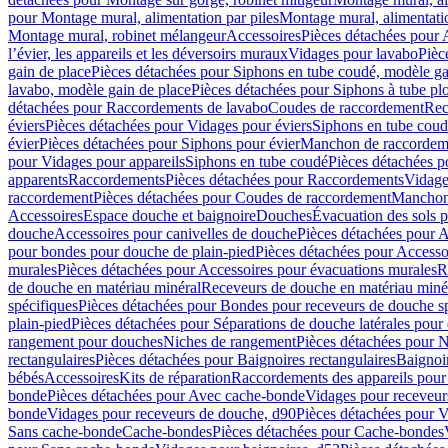
pour Montage mural, alimentation par piles
Montage mural, alimentati
Montage mural, robinet mélangeur
Accessoires
Pièces détachées pour 
l’évier, les appareils et les déversoirs muraux
Vidages pour lavabo
Pièc
gain de place
Pièces détachées pour Siphons en tube coudé, modèle ga
lavabo, modèle gain de place
Pièces détachées pour Siphons à tube pl
détachées pour Raccordements de lavabo
Coudes de raccordement
Rec
éviers
Pièces détachées pour Vidages pour éviers
Siphons en tube cou
évier
Pièces détachées pour Siphons pour évier
Manchon de raccordem
pour Vidages pour appareils
Siphons en tube coudé
Pièces détachées p
apparents
Raccordements
Pièces détachées pour Raccordements
Vidage
raccordement
Pièces détachées pour Coudes de raccordement
Manchon
Accessoires
Espace douche et baignoire
Douches
Évacuation des sols 
douche
Accessoires pour canivelles de douche
Pièces détachées pour A
pour bondes pour douche de plain-pied
Pièces détachées pour Accesso
murales
Pièces détachées pour Accessoires pour évacuations murales
R
de douche en matériau minéral
Receveurs de douche en matériau miné
spécifiques
Pièces détachées pour Bondes pour receveurs de douche s
plain-pied
Pièces détachées pour Séparations de douche latérales pour
rangement pour douches
Niches de rangement
Pièces détachées pour 
rectangulaires
Pièces détachées pour Baignoires rectangulaires
Baignoi
bébés
Accessoires
Kits de réparation
Raccordements des appareils pour 
bonde
Pièces détachées pour Avec cache-bonde
Vidages pour receveur
bonde
Vidages pour receveurs de douche, d90
Pièces détachées pour 
Sans cache-bonde
Cache-bondes
Pièces détachées pour Cache-bondes