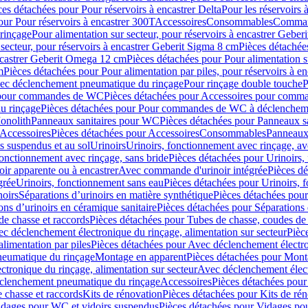
ces détachées pour Pour réservoirs à encastrer Delta
Pour les réservoirs 
our Pour réservoirs à encastrer 300T
Accessoires
Consommables
Command
rinçage
Pour alimentation sur secteur, pour réservoirs à encastrer Gebe
 secteur, pour réservoirs à encastrer Geberit Sigma 8 cm
Pièces détachées
encastrer Geberit Omega 12 cm
Pièces détachées pour Pour alimentation s
m
Pièces détachées pour Pour alimentation par piles, pour réservoirs à 
c déclenchement pneumatique du rinçage
Pour rinçage double touche
P
 pour commandes de WC
Pièces détachées pour Accessoires pour com
u rinçage
Pièces détachées pour Pour commandes de WC à déclencheme
onolith
Panneaux sanitaires pour WC
Pièces détachées pour Panneaux s
Accessoires
Pièces détachées pour Accessoires
Consommables
Panneaux 
s suspendus et au sol
Urinoirs
Urinoirs, fonctionnement avec rinçage, av
fonctionnement avec rinçage, sans bride
Pièces détachées pour Urinoirs,
ir apparente ou à encastrer
Avec commande d'urinoir intégrée
Pièces d
grée
Urinoirs, fonctionnement sans eau
Pièces détachées pour Urinoirs, 
noirs
Séparations d’urinoirs en matière synthétique
Pièces détachées pour
ons d’urinoirs en céramique sanitaire
Pièces détachées pour Séparations 
de chasse et raccords
Pièces détachées pour Tubes de chasse, coudes de 
c déclenchement électronique du rinçage, alimentation sur secteur
Pièc
limentation par piles
Pièces détachées pour Avec déclenchement électron
neumatique du rinçage
Montage en apparent
Pièces détachées pour Mont
tronique du rinçage, alimentation sur secteur
Avec déclenchement électr
clenchement pneumatique du rinçage
Accessoires
Pièces détachées pour
 chasse et raccords
Kits de rénovation
Pièces détachées pour Kits de ré
dages pour WC et vidoirs suspendus
Pièces détachées pour Vidages po