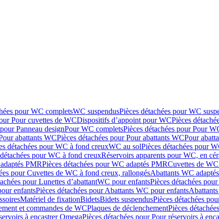
chées pour WC complets
WC suspendus
Pièces détachées pour WC susp
pour Pour cuvettes de WC
Dispositifs d’appoint pour WC
Pièces détaché
 pour Panneau design
Pour WC complets
Pièces détachées pour Pour W
Pour abattants WC
Pièces détachées pour Pour abattants WC
Pour abatt
es détachées pour WC à fond creux
WC au sol
Pièces détachées pour W
 détachées pour WC à fond creux
Réservoirs apparents pour WC, en cér
adaptés PMR
Pièces détachées pour WC adaptés PMR
Cuvettes de WC 
ées pour Cuvettes de WC à fond creux, rallongés
Abattants WC adapt
tachées pour Lunettes d’abattant
WC pour enfants
Pièces détachées pou
our enfants
Pièces détachées pour Abattants WC pour enfants
Abattant
ssoires
Matériel de fixation
Bidets
Bidets suspendus
Pièces détachées pou
hement et commandes de WC
Plaques de déclenchement
Pièces détachée
servoirs à encastrer Omega
Pièces détachées pour Pour réservoirs à enc