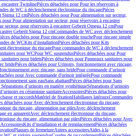
à encastrer Twinline
Pièces détachées pour Pour les réservoirs à
es de WC à déclenchement électronique du rinçage
Pièces
rit Sigma 12 cm
Pièces détachées pour Pour alimentation sur secteur,
 pour Pour alimentation sur secteur, pour réservoirs à encastrer
ur secteur, pour réservoirs à encastrer Geberit Omega 12 cm
Pour
encastrer Geberit Sigma 12 cm
Commandes de WC avec déclenchement
ièces détachées pour Pour rinçage double touche
Pour rinçage simple
mandes de WC
Kits d’installation
Pièces détachées pour Kits
nt électronique du rinçage
Pour commandes de WC à déclenchement
anitaires pour WC
Pour WC suspendus
Pièces détachées pour Pour
sanitaires pour bidets
Pièces détachées pour Panneaux sanitaires pour
ec bride
Pièces détachées pour Urinoirs, fonctionnement avec rinçage,
 fonctionnement avec rinçage, sans bride
Pour commande d’urinoir
étachées pour Avec commande d'urinoir intégrée
Pour commande
fonctionnement sans eau
Sans abattant
Pièces détachées pour Sans
 Séparations d’urinoirs en matière synthétique
Séparations d’urinoirs
d’urinoirs en céramique sanitaire
Accessoires
Pièces détachées pour
chasse et raccords
Matériel de fixation
Habillages latéraux
Commandes
es détachées pour Avec déclenchement électronique du rinçage,
ique du rinçage, alimentation par piles
Avec déclenchement
age en apparent
Avec déclenchement électronique du rinçage,
onique du rinçage, alimentation par piles
Pièces détachées pour Avec
 Accessoires
Kits d’installation et de remplacement
Pièces détachées
novation
Plaques de fermeture
Autres accessoires
Aides à la
ur WC et vidoirs suspendus
Coudes de raccordement
Pièces détachées