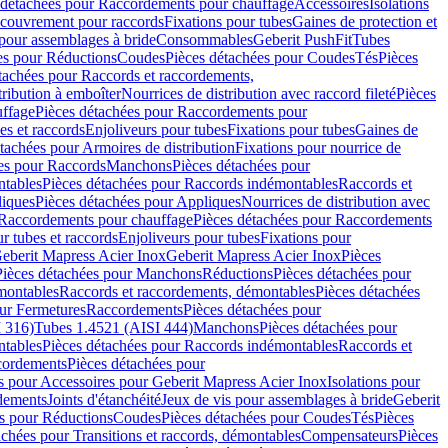
 détachées pour Raccordements pour chauffage
Accessoires
Isolations
couvrement pour raccords
Fixations pour tubes
Gaines de protection et
 pour assemblages à bride
Consommables
Geberit PushFit
Tubes
es pour Réductions
Coudes
Pièces détachées pour Coudes
Tés
Pièces
tachées pour Raccords et raccordements,
tribution à emboîter
Nourrices de distribution avec raccord fileté
Pièces
ffage
Pièces détachées pour Raccordements pour
s et raccords
Enjoliveurs pour tubes
Fixations pour tubes
Gaines de
tachées pour Armoires de distribution
Fixations pour nourrice de
es pour Raccords
Manchons
Pièces détachées pour
tables
Pièces détachées pour Raccords indémontables
Raccords et
iques
Pièces détachées pour Appliques
Nourrices de distribution avec
Raccordements pour chauffage
Pièces détachées pour Raccordements
 tubes et raccords
Enjoliveurs pour tubes
Fixations pour
eberit Mapress Acier Inox
Geberit Mapress Acier Inox
Pièces
Pièces détachées pour Manchons
Réductions
Pièces détachées pour
montables
Raccords et raccordements, démontables
Pièces détachées
ur Fermetures
Raccordements
Pièces détachées pour
 316)
Tubes 1.4521 (AISI 444)
Manchons
Pièces détachées pour
tables
Pièces détachées pour Raccords indémontables
Raccords et
ordements
Pièces détachées pour
s pour Accessoires pour Geberit Mapress Acier Inox
Isolations pour
rdements
Joints d'étanchéité
Jeux de vis pour assemblages à bride
Geberit
s pour Réductions
Coudes
Pièces détachées pour Coudes
Tés
Pièces
achées pour Transitions et raccords, démontables
Compensateurs
Pièces