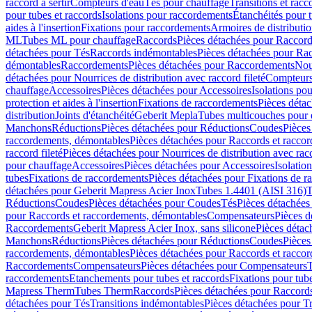
raccord à sertir
Compteurs d'eau
Tés pour chauffage
Transitions et rac
pour tubes et raccords
Isolations pour raccordements
Étanchéités pour t
aides à l'insertion
Fixations pour raccordements
Armoires de distributi
ML
Tubes ML pour chauffage
Raccords
Pièces détachées pour Raccor
détachées pour Tés
Raccords indémontables
Pièces détachées pour Ra
démontables
Raccordements
Pièces détachées pour Raccordements
Nou
détachées pour Nourrices de distribution avec raccord fileté
Compteurs
chauffage
Accessoires
Pièces détachées pour Accessoires
Isolations pou
protection et aides à l'insertion
Fixations de raccordements
Pièces déta
distribution
Joints d'étanchéité
Geberit Mepla
Tubes multicouches pour 
Manchons
Réductions
Pièces détachées pour Réductions
Coudes
Pièces
raccordements, démontables
Pièces détachées pour Raccords et racco
raccord fileté
Pièces détachées pour Nourrices de distribution avec racc
pour chauffage
Accessoires
Pièces détachées pour Accessoires
Isolatio
tubes
Fixations de raccordements
Pièces détachées pour Fixations de 
détachées pour Geberit Mapress Acier Inox
Tubes 1.4401 (AISI 316)
T
Réductions
Coudes
Pièces détachées pour Coudes
Tés
Pièces détachées
pour Raccords et raccordements, démontables
Compensateurs
Pièces 
Raccordements
Geberit Mapress Acier Inox, sans silicone
Pièces détac
Manchons
Réductions
Pièces détachées pour Réductions
Coudes
Pièces
raccordements, démontables
Pièces détachées pour Raccords et racco
Raccordements
Compensateurs
Pièces détachées pour Compensateurs
T
raccordements
Etanchements pour tubes et raccords
Fixations pour tub
Mapress Therm
Tubes Therm
Raccords
Pièces détachées pour Raccord
détachées pour Tés
Transitions indémontables
Pièces détachées pour T