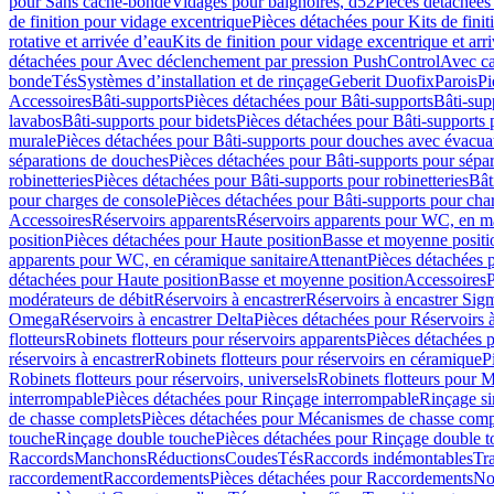
pour Sans cache-bonde
Vidages pour baignoires, d52
Pièces détachées
de finition pour vidage excentrique
Pièces détachées pour Kits de fini
rotative et arrivée d’eau
Kits de finition pour vidage excentrique et arr
détachées pour Avec déclenchement par pression PushControl
Avec c
bonde
Tés
Systèmes d’installation et de rinçage
Geberit Duofix
Parois
Pi
Accessoires
Bâti-supports
Pièces détachées pour Bâti-supports
Bâti-su
lavabos
Bâti-supports pour bidets
Pièces détachées pour Bâti-supports 
murale
Pièces détachées pour Bâti-supports pour douches avec évacua
séparations de douches
Pièces détachées pour Bâti-supports pour sépa
robinetteries
Pièces détachées pour Bâti-supports pour robinetteries
Bât
pour charges de console
Pièces détachées pour Bâti-supports pour cha
Accessoires
Réservoirs apparents
Réservoirs apparents pour WC, en ma
position
Pièces détachées pour Haute position
Basse et moyenne positi
apparents pour WC, en céramique sanitaire
Attenant
Pièces détachées 
détachées pour Haute position
Basse et moyenne position
Accessoires
P
modérateurs de débit
Réservoirs à encastrer
Réservoirs à encastrer Sig
Omega
Réservoirs à encastrer Delta
Pièces détachées pour Réservoirs à
flotteurs
Robinets flotteurs pour réservoirs apparents
Pièces détachées p
réservoirs à encastrer
Robinets flotteurs pour réservoirs en céramique
P
Robinets flotteurs pour réservoirs, universels
Robinets flotteurs pour 
interrompable
Pièces détachées pour Rinçage interrompable
Rinçage s
de chasse complets
Pièces détachées pour Mécanismes de chasse comp
touche
Rinçage double touche
Pièces détachées pour Rinçage double 
Raccords
Manchons
Réductions
Coudes
Tés
Raccords indémontables
Tra
raccordement
Raccordements
Pièces détachées pour Raccordements
Nou