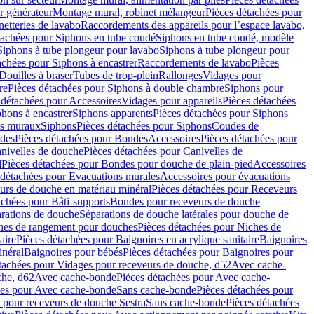
r générateur
Montage mural, robinet mélangeur
Pièces détachées pour
netteries de lavabo
Raccordements des appareils pour l’espace lavabo,
tachées pour Siphons en tube coudé
Siphons en tube coudé, modèle
Siphons à tube plongeur pour lavabo
Siphons à tube plongeur pour
achées pour Siphons à encastrer
Raccordements de lavabo
Pièces
Douilles à braser
Tubes de trop-plein
Rallonges
Vidages pour
re
Pièces détachées pour Siphons à double chambre
Siphons pour
 détachées pour Accessoires
Vidages pour appareils
Pièces détachées
hons à encastrer
Siphons apparents
Pièces détachées pour Siphons
rs muraux
Siphons
Pièces détachées pour Siphons
Coudes de
des
Pièces détachées pour Bondes
Accessoires
Pièces détachées pour
nivelles de douche
Pièces détachées pour Canivelles de
d
Pièces détachées pour Bondes pour douche de plain-pied
Accessoires
 détachées pour Evacuations murales
Accessoires pour évacuations
urs de douche en matériau minéral
Pièces détachées pour Receveurs
achées pour Bâti-supports
Bondes pour receveurs de douche
arations de douche
Séparations de douche latérales pour douche de
hes de rangement pour douches
Pièces détachées pour Niches de
aire
Pièces détachées pour Baignoires en acrylique sanitaire
Baignoires
inéral
Baignoires pour bébés
Pièces détachées pour Baignoires pour
tachées pour Vidages pour receveurs de douche, d52
Avec cache-
che, d62
Avec cache-bonde
Pièces détachées pour Avec cache-
ées pour Avec cache-bonde
Sans cache-bonde
Pièces détachées pour
 pour receveurs de douche Sestra
Sans cache-bonde
Pièces détachées