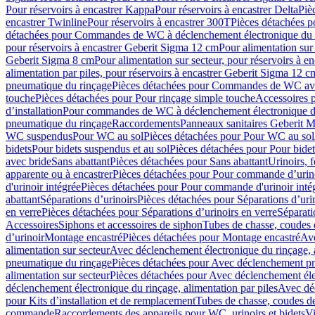
Pour réservoirs à encastrer Kappa
Pour réservoirs à encastrer Delta
Piè
encastrer Twinline
Pour réservoirs à encastrer 300T
Pièces détachées p
détachées pour Commandes de WC à déclenchement électronique du 
pour réservoirs à encastrer Geberit Sigma 12 cm
Pour alimentation sur
Geberit Sigma 8 cm
Pour alimentation sur secteur, pour réservoirs à 
alimentation par piles, pour réservoirs à encastrer Geberit Sigma 12 c
pneumatique du rinçage
Pièces détachées pour Commandes de WC ave
touche
Pièces détachées pour Pour rinçage simple touche
Accessoires
d’installation
Pour commandes de WC à déclenchement électronique d
pneumatique du rinçage
Raccordements
Panneaux sanitaires Geberit M
WC suspendus
Pour WC au sol
Pièces détachées pour Pour WC au sol
bidets
Pour bidets suspendus et au sol
Pièces détachées pour Pour bidet
avec bride
Sans abattant
Pièces détachées pour Sans abattant
Urinoirs, 
apparente ou à encastrer
Pièces détachées pour Pour commande d’urino
d'urinoir intégrée
Pièces détachées pour Pour commande d'urinoir inté
abattant
Séparations d’urinoirs
Pièces détachées pour Séparations d’uri
en verre
Pièces détachées pour Séparations d’urinoirs en verre
Séparati
Accessoires
Siphons et accessoires de siphon
Tubes de chasse, coudes 
dʼurinoir
Montage encastré
Pièces détachées pour Montage encastré
Ave
alimentation sur secteur
Avec déclenchement électronique du rinçage, a
pneumatique du rinçage
Pièces détachées pour Avec déclenchement p
alimentation sur secteur
Pièces détachées pour Avec déclenchement élec
déclenchement électronique du rinçage, alimentation par piles
Avec dé
pour Kits d’installation et de remplacement
Tubes de chasse, coudes de
commande
Raccordements des appareils pour WC, urinoirs et bidets
Vi