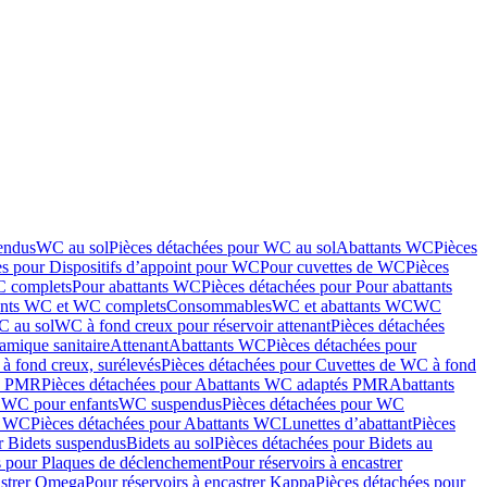
endus
WC au sol
Pièces détachées pour WC au sol
Abattants WC
Pièces
es pour Dispositifs d’appoint pour WC
Pour cuvettes de WC
Pièces
C complets
Pour abattants WC
Pièces détachées pour Pour abattants
ants WC et WC complets
Consommables
WC et abattants WC
WC
C au sol
WC à fond creux pour réservoir attenant
Pièces détachées
amique sanitaire
Attenant
Abattants WC
Pièces détachées pour
à fond creux, surélevés
Pièces détachées pour Cuvettes de WC à fond
és PMR
Pièces détachées pour Abattants WC adaptés PMR
Abattants
r WC pour enfants
WC suspendus
Pièces détachées pour WC
s WC
Pièces détachées pour Abattants WC
Lunettes d’abattant
Pièces
r Bidets suspendus
Bidets au sol
Pièces détachées pour Bidets au
s pour Plaques de déclenchement
Pour réservoirs à encastrer
astrer Omega
Pour réservoirs à encastrer Kappa
Pièces détachées pour