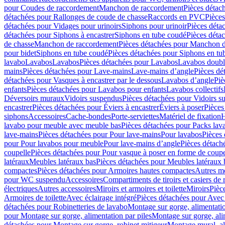
pour Coudes de raccordement
Manchon de raccordement
Pièces détac
détachées pour Rallonges de coude de chasse
Raccords en PVC
Pièce
détachées pour Vidages pour urinoirs
Siphons pour urinoir
Pièces déta
détachées pour Siphons à encastrer
Siphons en tube coudé
Pièces déta
de chasse
Manchon de raccordement
Pièces détachées pour Manchon 
pour bidet
Siphons en tube coudé
Pièces détachées pour Siphons en tu
lavabo
Lavabos
Lavabos
Pièces détachées pour Lavabos
Lavabos doubl
mains
Pièces détachées pour Lave-mains
Lave-mains d’angle
Pièces dé
détachées pour Vasques à encastrer par le dessous
Lavabos d’angle
Piè
enfants
Pièces détachées pour Lavabos pour enfants
Lavabos collectifs
Déversoirs muraux
Vidoirs suspendus
Pièces détachées pour Vidoirs s
encastrer
Pièces détachées pour Éviers à encastrer
Éviers à poser
Pièces
siphons
Accessoires
Cache-bondes
Porte-serviettes
Matériel de fixation
H
lavabo pour meuble avec meuble bas
Pièces détachées pour Packs la
lave-mains
Pièces détachées pour Pour lave-mains
Pour lavabos
Pièces
pour Pour lavabos pour meuble
Pour lave-mains d’angle
Pièces détach
coupelle
Pièces détachées pour Pour vasque à poser en forme de coupe
latéraux
Meubles latéraux bas
Pièces détachées pour Meubles latéraux 
compactes
Pièces détachées pour Armoires hautes compactes
Autres m
pour WC suspendu
Accessoires
Compartiments de tiroirs et casiers de
électriques
Autres accessoires
Miroirs et armoires et toilette
Miroirs
Pièc
Armoires de toilette
Avec éclairage intégré
Pièces détachées pour Avec 
détachées pour Robinetteries de lavabo
Montage sur gorge, alimentatio
pour Montage sur gorge, alimentation par piles
Montage sur gorge, ali
détachées pour Montage sur gorge, robinet mitigeur
Montage mural, al