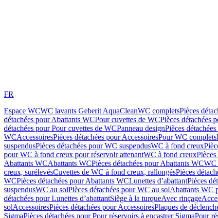
FR
Espace WC
WC lavants Geberit AquaClean
WC complets
Pièces déta
détachées pour Abattants WC
Pour cuvettes de WC
Pièces détachées 
détachées pour Pour cuvettes de WC
Panneau design
Pièces détachées
WC
Accessoires
Pièces détachées pour Accessoires
Pour WC complets
suspendus
Pièces détachées pour WC suspendus
WC à fond creux
Pièc
pour WC à fond creux pour réservoir attenant
WC à fond creux
Pièces
Abattants WC
Abattants WC
Pièces détachées pour Abattants WC
WC 
creux, surélevés
Cuvettes de WC à fond creux, rallongés
Pièces détach
WC
Pièces détachées pour Abattants WC
Lunettes d’abattant
Pièces dé
suspendus
WC au sol
Pièces détachées pour WC au sol
Abattants WC p
détachées pour Lunettes d’abattant
Siège à la turque
Avec rinçage
Acce
sol
Accessoires
Pièces détachées pour Accessoires
Plaques de déclenc
Sigma
Pièces détachées pour Pour réservoirs à encastrer Sigma
Pour ré