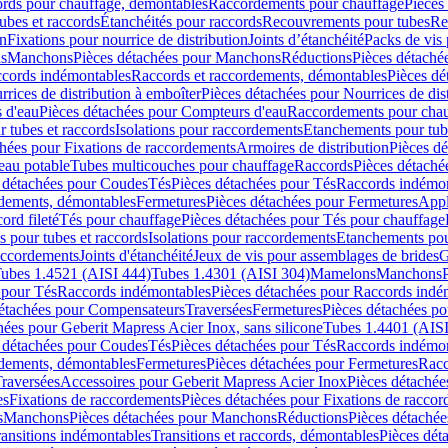
cords pour chauffage, démontables
Raccordements pour chauffage
Pièces
ubes et raccords
Étanchéités pour raccords
Recouvrements pour tubes
Re
on
Fixations pour nourrice de distribution
Joints d’étanchéité
Packs de vis
ds
Manchons
Pièces détachées pour Manchons
Réductions
Pièces détaché
ccords indémontables
Raccords et raccordements, démontables
Pièces dé
rrices de distribution à emboîter
Pièces détachées pour Nourrices de dis
 d'eau
Pièces détachées pour Compteurs d'eau
Raccordements pour chau
r tubes et raccords
Isolations pour raccordements
Etanchements pour tube
chées pour Fixations de raccordements
Armoires de distribution
Pièces dé
eau potable
Tubes multicouches pour chauffage
Raccords
Pièces détaché
 détachées pour Coudes
Tés
Pièces détachées pour Tés
Raccords indémon
rdements, démontables
Fermetures
Pièces détachées pour Fermetures
Appl
ord fileté
Tés pour chauffage
Pièces détachées pour Tés pour chauffage
ns pour tubes et raccords
Isolations pour raccordements
Etanchements pour
raccordements
Joints d'étanchéité
Jeux de vis pour assemblages de brides
G
ubes 1.4521 (AISI 444)
Tubes 1.4301 (AISI 304)
Mamelons
Manchons
 pour Tés
Raccords indémontables
Pièces détachées pour Raccords indé
détachées pour Compensateurs
Traversées
Fermetures
Pièces détachées po
hées pour Geberit Mapress Acier Inox, sans silicone
Tubes 1.4401 (AISI
 détachées pour Coudes
Tés
Pièces détachées pour Tés
Raccords indémon
rdements, démontables
Fermetures
Pièces détachées pour Fermetures
Racc
raversées
Accessoires pour Geberit Mapress Acier Inox
Pièces détachée
es
Fixations de raccordements
Pièces détachées pour Fixations de racco
s
Manchons
Pièces détachées pour Manchons
Réductions
Pièces détachée
ransitions indémontables
Transitions et raccords, démontables
Pièces dét