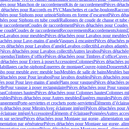
hées pour Manchon de raccordement
Kits de raccordement
Pièces détach
s détachées pour Raccords en PVC
Manchettes et cache-boulons
Raccord
chées pour Siphons pour urinoir
Siphons en forme d’escargot
Pièces dét
chées pour Siphons en tube coudé
Rallonges de coude de chasse et tube 
de raccordement
Coudes de raccordement
Pièces détachées pour Coudes
be coudé
Coudes de raccordement
Recouvrements
Raccordements
Joints
D
es
Lavabos pour meubles
Pièces détachées pour Lavabos pour meubles
V
tachées pour Lave-mains d’angle
Vasques à encastrer
Pièces détachées p
ces détachées pour Lavabos d’angle
Lavabos collectifs
Lavabos adapté
Pièces détachées pour Lavabos collectifs
Autres lavabos
Pièces détachée
uspendus
Timbres dʼoffice
Pièces détachées pour Timbres dʼoffice
Cuves d
 détachées pour Éviers à poser
Accessoires
Colonnes
Pièces détachées p
abillages cache-siphons
Equerres de montage
Couvre-joints
Dosserets
Ki
vabo pour meuble avec meuble bas
Meubles de salle de bains
Meubles bas
 détachées pour Pour lavabos
Pour lavabos doubles
Pièces détachées pou
ées pour Pour lave-mains d’angle
Plans pour vasques
Pièces détachées p
lle
Pour vasque à poser rectangulaire
Pièces détachées pour Pour vasque
bas
Colonnes hautes
Pièces détachées pour Colonnes hautes
Colonnes mi
eubles
Pièces détachées pour Autres meubles
Étagères murales
Pièces dé
 rangement
Porte-serviettes et crochets porte-serviettes
Éléments d’éclaira
es détachées pour Miroirs
Avec éclairage intégré
Pièces détachées pour A
éclairage intégré
Accessoires
Éléments d’éclairage
Poignées
Autres acces
n sur secteur
Pièces détachées pour Montage sur gorge, alimentation sur
mentation par générateur
Pièces détachées pour Montage sur gorge, alim
imentation sur secteur
Pièces détachées pour Montage mural, alimentatio