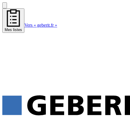
Vers « geberit.fr »
Mes listes