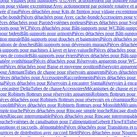
 pour Vidages pour baignoires, d52
Avec actionnement par poignée rota
tion pour vidage excentrique
Avec actionnement par poignée rotative et a
ivée d’eau
Pièces détachées pour Kits de finition pour vidage excentrique
ache-bonde
Pièces détachées pour Avec cache-bonde
Accessoires pour v
èces détachées pour Parois
Systèmes porteurs
Pièces détachées pour Sys
pports pour WC
Pièces détachées pour Bâti-supports pour WC
Bâti-suppo
pour bidets
Bâti-supports pour urinoirs
Pièces détachées pour Bâti-suppor
tion murale
Bâti-supports pour douches et baignoires
Pièces détachées p
rations de douches
Bâti-supports pour déversoirs muraux
Pièces détaché
i-supports pour machines à laver et lave-vaisselle
Pièces détachées pour 
rges de console
Bâti-supports pour éviers
Pièces détachées pour Bâti-sup
tière synthétique
Pièces détachées pour Réservoirs apparents pour WC,
on
Pièces détachées pour Basse et moyenne position
Réservoirs apparent
pour Attenant
Tubes de chasse pour réservoirs apparents
Pièces détachées
ièces détachées pour Accessoires
Raccordements
Pièces détachées pou
ma
Pièces détachées pour Réservoirs à encastrer Sigma
Réservoirs à enc
 encastrer Delta
Tubes de chasse
Accessoires
Mécanismes de chasse et rob
our Robinets flotteurs pour réservoirs apparents
Robinets flotteurs pour 
ièces détachées pour Robinets flotteurs pour réservoirs en céramique
Rob
Monolith
Pièces détachées pour Robinets flotteurs pour Monolith
Mécanis
imple touche
Pièces détachées pour Rinçage simple touche
Rinçage doub
lets
Rinçage interrompable
Pièces détachées pour Rinçage interrompabl
touche
Systèmes de canalisation pour l’alimentation
Geberit FlowFit
Tube
nsitions et raccords, démontables
Pièces détachées pour Transitions et 
rrices de distribution avec raccord fileté
Pièces détachées pour Nourrice