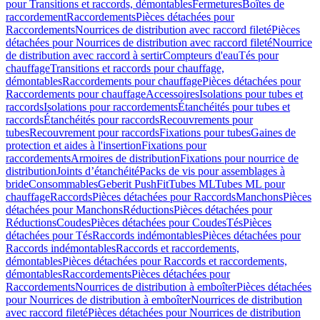
pour Transitions et raccords, démontables
Fermetures
Boîtes de
raccordement
Raccordements
Pièces détachées pour
Raccordements
Nourrices de distribution avec raccord fileté
Pièces
détachées pour Nourrices de distribution avec raccord fileté
Nourrice
de distribution avec raccord à sertir
Compteurs d'eau
Tés pour
chauffage
Transitions et raccords pour chauffage,
démontables
Raccordements pour chauffage
Pièces détachées pour
Raccordements pour chauffage
Accessoires
Isolations pour tubes et
raccords
Isolations pour raccordements
Étanchéités pour tubes et
raccords
Étanchéités pour raccords
Recouvrements pour
tubes
Recouvrement pour raccords
Fixations pour tubes
Gaines de
protection et aides à l'insertion
Fixations pour
raccordements
Armoires de distribution
Fixations pour nourrice de
distribution
Joints d’étanchéité
Packs de vis pour assemblages à
bride
Consommables
Geberit PushFit
Tubes ML
Tubes ML pour
chauffage
Raccords
Pièces détachées pour Raccords
Manchons
Pièces
détachées pour Manchons
Réductions
Pièces détachées pour
Réductions
Coudes
Pièces détachées pour Coudes
Tés
Pièces
détachées pour Tés
Raccords indémontables
Pièces détachées pour
Raccords indémontables
Raccords et raccordements,
démontables
Pièces détachées pour Raccords et raccordements,
démontables
Raccordements
Pièces détachées pour
Raccordements
Nourrices de distribution à emboîter
Pièces détachées
pour Nourrices de distribution à emboîter
Nourrices de distribution
avec raccord fileté
Pièces détachées pour Nourrices de distribution