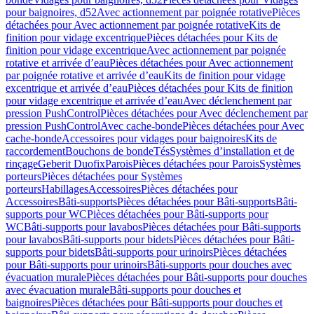
pour baignoires, d52
Avec actionnement par poignée rotative
Pièces
détachées pour Avec actionnement par poignée rotative
Kits de
finition pour vidage excentrique
Pièces détachées pour Kits de
finition pour vidage excentrique
Avec actionnement par poignée
rotative et arrivée d’eau
Pièces détachées pour Avec actionnement
par poignée rotative et arrivée d’eau
Kits de finition pour vidage
excentrique et arrivée d’eau
Pièces détachées pour Kits de finition
pour vidage excentrique et arrivée d’eau
Avec déclenchement par
pression PushControl
Pièces détachées pour Avec déclenchement par
pression PushControl
Avec cache-bonde
Pièces détachées pour Avec
cache-bonde
Accessoires pour vidages pour baignoires
Kits de
raccordement
Bouchons de bonde
Tés
Systèmes d’installation et de
rinçage
Geberit Duofix
Parois
Pièces détachées pour Parois
Systèmes
porteurs
Pièces détachées pour Systèmes
porteurs
Habillages
Accessoires
Pièces détachées pour
Accessoires
Bâti-supports
Pièces détachées pour Bâti-supports
Bâti-
supports pour WC
Pièces détachées pour Bâti-supports pour
WC
Bâti-supports pour lavabos
Pièces détachées pour Bâti-supports
pour lavabos
Bâti-supports pour bidets
Pièces détachées pour Bâti-
supports pour bidets
Bâti-supports pour urinoirs
Pièces détachées
pour Bâti-supports pour urinoirs
Bâti-supports pour douches avec
évacuation murale
Pièces détachées pour Bâti-supports pour douches
avec évacuation murale
Bâti-supports pour douches et
baignoires
Pièces détachées pour Bâti-supports pour douches et