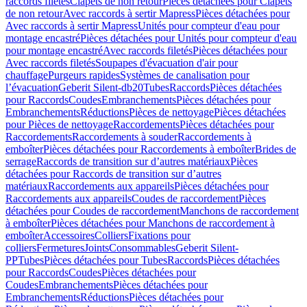
raccords filetés
Clapets de non retour
Pièces détachées pour Clapets
de non retour
Avec raccords à sertir Mapress
Pièces détachées pour
Avec raccords à sertir Mapress
Unités pour compteur d'eau pour
montage encastré
Pièces détachées pour Unités pour compteur d'eau
pour montage encastré
Avec raccords filetés
Pièces détachées pour
Avec raccords filetés
Soupapes d'évacuation d'air pour
chauffage
Purgeurs rapides
Systèmes de canalisation pour
l’évacuation
Geberit Silent-db20
Tubes
Raccords
Pièces détachées
pour Raccords
Coudes
Embranchements
Pièces détachées pour
Embranchements
Réductions
Pièces de nettoyage
Pièces détachées
pour Pièces de nettoyage
Raccordements
Pièces détachées pour
Raccordements
Raccordements à souder
Raccordements à
emboîter
Pièces détachées pour Raccordements à emboîter
Brides de
serrage
Raccords de transition sur d’autres matériaux
Pièces
détachées pour Raccords de transition sur d’autres
matériaux
Raccordements aux appareils
Pièces détachées pour
Raccordements aux appareils
Coudes de raccordement
Pièces
détachées pour Coudes de raccordement
Manchons de raccordement
à emboîter
Pièces détachées pour Manchons de raccordement à
emboîter
Accessoires
Colliers
Fixations pour
colliers
Fermetures
Joints
Consommables
Geberit Silent-
PP
Tubes
Pièces détachées pour Tubes
Raccords
Pièces détachées
pour Raccords
Coudes
Pièces détachées pour
Coudes
Embranchements
Pièces détachées pour
Embranchements
Réductions
Pièces détachées pour