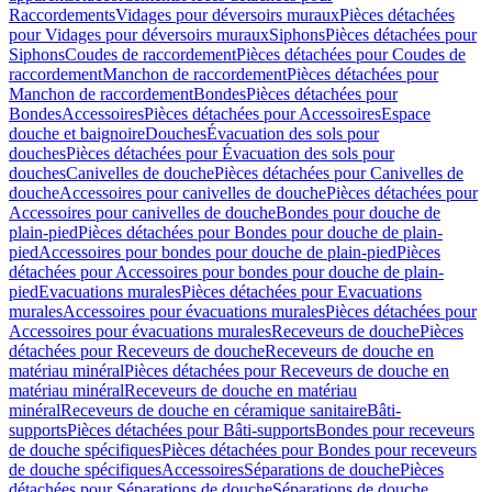
Raccordements
Vidages pour déversoirs muraux
Pièces détachées
pour Vidages pour déversoirs muraux
Siphons
Pièces détachées pour
Siphons
Coudes de raccordement
Pièces détachées pour Coudes de
raccordement
Manchon de raccordement
Pièces détachées pour
Manchon de raccordement
Bondes
Pièces détachées pour
Bondes
Accessoires
Pièces détachées pour Accessoires
Espace
douche et baignoire
Douches
Évacuation des sols pour
douches
Pièces détachées pour Évacuation des sols pour
douches
Canivelles de douche
Pièces détachées pour Canivelles de
douche
Accessoires pour canivelles de douche
Pièces détachées pour
Accessoires pour canivelles de douche
Bondes pour douche de
plain-pied
Pièces détachées pour Bondes pour douche de plain-
pied
Accessoires pour bondes pour douche de plain-pied
Pièces
détachées pour Accessoires pour bondes pour douche de plain-
pied
Evacuations murales
Pièces détachées pour Evacuations
murales
Accessoires pour évacuations murales
Pièces détachées pour
Accessoires pour évacuations murales
Receveurs de douche
Pièces
détachées pour Receveurs de douche
Receveurs de douche en
matériau minéral
Pièces détachées pour Receveurs de douche en
matériau minéral
Receveurs de douche en matériau
minéral
Receveurs de douche en céramique sanitaire
Bâti-
supports
Pièces détachées pour Bâti-supports
Bondes pour receveurs
de douche spécifiques
Pièces détachées pour Bondes pour receveurs
de douche spécifiques
Accessoires
Séparations de douche
Pièces
détachées pour Séparations de douche
Séparations de douche