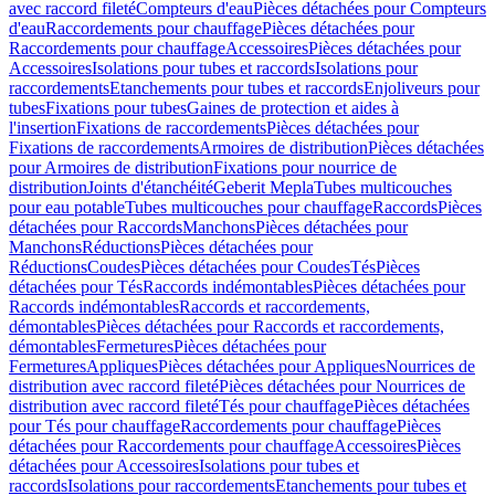
avec raccord fileté
Compteurs d'eau
Pièces détachées pour Compteurs
d'eau
Raccordements pour chauffage
Pièces détachées pour
Raccordements pour chauffage
Accessoires
Pièces détachées pour
Accessoires
Isolations pour tubes et raccords
Isolations pour
raccordements
Etanchements pour tubes et raccords
Enjoliveurs pour
tubes
Fixations pour tubes
Gaines de protection et aides à
l'insertion
Fixations de raccordements
Pièces détachées pour
Fixations de raccordements
Armoires de distribution
Pièces détachées
pour Armoires de distribution
Fixations pour nourrice de
distribution
Joints d'étanchéité
Geberit Mepla
Tubes multicouches
pour eau potable
Tubes multicouches pour chauffage
Raccords
Pièces
détachées pour Raccords
Manchons
Pièces détachées pour
Manchons
Réductions
Pièces détachées pour
Réductions
Coudes
Pièces détachées pour Coudes
Tés
Pièces
détachées pour Tés
Raccords indémontables
Pièces détachées pour
Raccords indémontables
Raccords et raccordements,
démontables
Pièces détachées pour Raccords et raccordements,
démontables
Fermetures
Pièces détachées pour
Fermetures
Appliques
Pièces détachées pour Appliques
Nourrices de
distribution avec raccord fileté
Pièces détachées pour Nourrices de
distribution avec raccord fileté
Tés pour chauffage
Pièces détachées
pour Tés pour chauffage
Raccordements pour chauffage
Pièces
détachées pour Raccordements pour chauffage
Accessoires
Pièces
détachées pour Accessoires
Isolations pour tubes et
raccords
Isolations pour raccordements
Etanchements pour tubes et