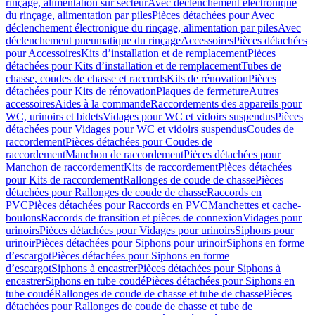
rinçage, alimentation sur secteur
Avec déclenchement électronique
du rinçage, alimentation par piles
Pièces détachées pour Avec
déclenchement électronique du rinçage, alimentation par piles
Avec
déclenchement pneumatique du rinçage
Accessoires
Pièces détachées
pour Accessoires
Kits d’installation et de remplacement
Pièces
détachées pour Kits d’installation et de remplacement
Tubes de
chasse, coudes de chasse et raccords
Kits de rénovation
Pièces
détachées pour Kits de rénovation
Plaques de fermeture
Autres
accessoires
Aides à la commande
Raccordements des appareils pour
WC, urinoirs et bidets
Vidages pour WC et vidoirs suspendus
Pièces
détachées pour Vidages pour WC et vidoirs suspendus
Coudes de
raccordement
Pièces détachées pour Coudes de
raccordement
Manchon de raccordement
Pièces détachées pour
Manchon de raccordement
Kits de raccordement
Pièces détachées
pour Kits de raccordement
Rallonges de coude de chasse
Pièces
détachées pour Rallonges de coude de chasse
Raccords en
PVC
Pièces détachées pour Raccords en PVC
Manchettes et cache-
boulons
Raccords de transition et pièces de connexion
Vidages pour
urinoirs
Pièces détachées pour Vidages pour urinoirs
Siphons pour
urinoir
Pièces détachées pour Siphons pour urinoir
Siphons en forme
d’escargot
Pièces détachées pour Siphons en forme
d’escargot
Siphons à encastrer
Pièces détachées pour Siphons à
encastrer
Siphons en tube coudé
Pièces détachées pour Siphons en
tube coudé
Rallonges de coude de chasse et tube de chasse
Pièces
détachées pour Rallonges de coude de chasse et tube de