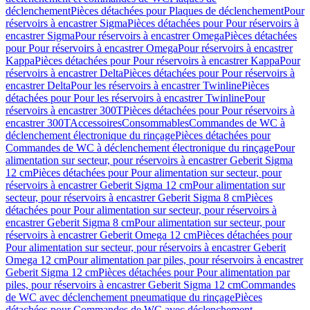
déclenchement
Pièces détachées pour Plaques de déclenchement
Pour
réservoirs à encastrer Sigma
Pièces détachées pour Pour réservoirs à
encastrer Sigma
Pour réservoirs à encastrer Omega
Pièces détachées
pour Pour réservoirs à encastrer Omega
Pour réservoirs à encastrer
Kappa
Pièces détachées pour Pour réservoirs à encastrer Kappa
Pour
réservoirs à encastrer Delta
Pièces détachées pour Pour réservoirs à
encastrer Delta
Pour les réservoirs à encastrer Twinline
Pièces
détachées pour Pour les réservoirs à encastrer Twinline
Pour
réservoirs à encastrer 300T
Pièces détachées pour Pour réservoirs à
encastrer 300T
Accessoires
Consommables
Commandes de WC à
déclenchement électronique du rinçage
Pièces détachées pour
Commandes de WC à déclenchement électronique du rinçage
Pour
alimentation sur secteur, pour réservoirs à encastrer Geberit Sigma
12 cm
Pièces détachées pour Pour alimentation sur secteur, pour
réservoirs à encastrer Geberit Sigma 12 cm
Pour alimentation sur
secteur, pour réservoirs à encastrer Geberit Sigma 8 cm
Pièces
détachées pour Pour alimentation sur secteur, pour réservoirs à
encastrer Geberit Sigma 8 cm
Pour alimentation sur secteur, pour
réservoirs à encastrer Geberit Omega 12 cm
Pièces détachées pour
Pour alimentation sur secteur, pour réservoirs à encastrer Geberit
Omega 12 cm
Pour alimentation par piles, pour réservoirs à encastrer
Geberit Sigma 12 cm
Pièces détachées pour Pour alimentation par
piles, pour réservoirs à encastrer Geberit Sigma 12 cm
Commandes
de WC avec déclenchement pneumatique du rinçage
Pièces
détachées pour Commandes de WC avec déclenchement