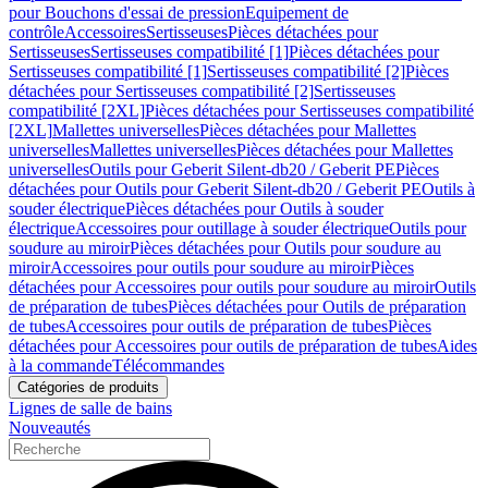
pour Bouchons d'essai de pression
Equipement de
contrôle
Accessoires
Sertisseuses
Pièces détachées pour
Sertisseuses
Sertisseuses compatibilité [1]
Pièces détachées pour
Sertisseuses compatibilité [1]
Sertisseuses compatibilité [2]
Pièces
détachées pour Sertisseuses compatibilité [2]
Sertisseuses
compatibilité [2XL]
Pièces détachées pour Sertisseuses compatibilité
[2XL]
Mallettes universelles
Pièces détachées pour Mallettes
universelles
Mallettes universelles
Pièces détachées pour Mallettes
universelles
Outils pour Geberit Silent-db20 / Geberit PE
Pièces
détachées pour Outils pour Geberit Silent-db20 / Geberit PE
Outils à
souder électrique
Pièces détachées pour Outils à souder
électrique
Accessoires pour outillage à souder électrique
Outils pour
soudure au miroir
Pièces détachées pour Outils pour soudure au
miroir
Accessoires pour outils pour soudure au miroir
Pièces
détachées pour Accessoires pour outils pour soudure au miroir
Outils
de préparation de tubes
Pièces détachées pour Outils de préparation
de tubes
Accessoires pour outils de préparation de tubes
Pièces
détachées pour Accessoires pour outils de préparation de tubes
Aides
à la commande
Télécommandes
Catégories de produits
Lignes de salle de bains
Nouveautés