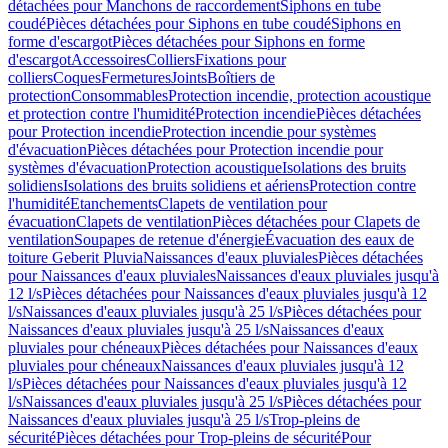
détachées pour Manchons de raccordement
Siphons en tube
coudé
Pièces détachées pour Siphons en tube coudé
Siphons en
forme d'escargot
Pièces détachées pour Siphons en forme
d'escargot
Accessoires
Colliers
Fixations pour
colliers
Coques
Fermetures
Joints
Boîtiers de
protection
Consommables
Protection incendie, protection acoustique
et protection contre l'humidité
Protection incendie
Pièces détachées
pour Protection incendie
Protection incendie pour systèmes
d'évacuation
Pièces détachées pour Protection incendie pour
systèmes d'évacuation
Protection acoustique
Isolations des bruits
solidiens
Isolations des bruits solidiens et aériens
Protection contre
l'humidité
Etanchements
Clapets de ventilation pour
évacuation
Clapets de ventilation
Pièces détachées pour Clapets de
ventilation
Soupapes de retenue d'énergie
Évacuation des eaux de
toiture Geberit Pluvia
Naissances d'eaux pluviales
Pièces détachées
pour Naissances d'eaux pluviales
Naissances d'eaux pluviales jusqu'à
12 l/s
Pièces détachées pour Naissances d'eaux pluviales jusqu'à 12
l/s
Naissances d'eaux pluviales jusqu'à 25 l/s
Pièces détachées pour
Naissances d'eaux pluviales jusqu'à 25 l/s
Naissances d'eaux
pluviales pour chéneaux
Pièces détachées pour Naissances d'eaux
pluviales pour chéneaux
Naissances d'eaux pluviales jusqu'à 12
l/s
Pièces détachées pour Naissances d'eaux pluviales jusqu'à 12
l/s
Naissances d'eaux pluviales jusqu'à 25 l/s
Pièces détachées pour
Naissances d'eaux pluviales jusqu'à 25 l/s
Trop-pleins de
sécurité
Pièces détachées pour Trop-pleins de sécurité
Pour