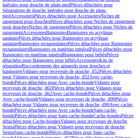
latérales pour douche de plain-pied
Pièces détachées pour
Séparations de douche latérales pour douche de plain-
pied
Accessoires
Pièces détachées pour Accessoires
Niches de
rangement pour douches
Pièces détachées pour Niches de rangement
pour douches
Niches de rangement
Pièces détachées pour Niches de
rangement
Accessoires
Baignoires
Baignoires en acrylique
sanitaire
Pièces détachées pour Baignoires en acrylique
sanitaire
Baignoires rectangulaires
Pièces détachées pour Baignoires
rectangulaires
Baignoires en matériau minéral
Pièces détachées pour
Baignoires en matériau minéral
Baignoires pour bébés
Pièces
détachées pour Baignoires pour bébés
Accessoires
Kits de
réparation
Raccordements des appareils pour douches et
baignoires
Vidages pour receveurs de douche, d52
Pièces détachées
pour Vidages pour receveurs de douche, d52
Avec cache-
bonde
Pièces détachées pour Avec cache-bonde
Vidages pour
receveurs de douche, d62
Pièces détachées pour Vidages pour
receveurs de douche, d62
Avec cache-bonde
Pièces détachées pour
Avec cache-bonde
Vidages pour receveurs de douche, d90
Pièces
détachées pour Vidages pour receveurs de douche, d90
Avec cache-
bonde
Pièces détachées pour Avec cache-bonde
Sans cache-
bonde
Pièces détachées pour Sans cache-bonde
Cache-bondes
Pièces
détachées pour Cache-bondes
Vidages pour receveurs de douche
Sestra
Pièces détachées pour Vidages pour receveurs de douche
Sestra
Sans cache-bonde
Pièces détachées pour Sans cache-
bonde
Vidages pour baignoires, d52
Pièces détachées pour Vidages