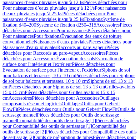
naissances d’eaux pluviales jusqu’à 12 l/s
Pièces détachées pour
Pour naissances d’eaux pluviales jusqu’à 12 l/s
Pour naissances
d’eaux pluviales jusqu’à 25 l/s
Pièces détachées pour Pour
naissances d’eaux pluviales jusqu’à 25 l/s
Fixations
Système de
fixation d40–200
Système de fixation d250–315
Accessoires
Pièces
détachées pour Accessoires
Pour naissances
Pièces détachées pour
Pour naissances
Pour fixations
Évacuation des eaux de toiture
conventionnelle
Naissances d'eaux pluviales
Pièces détachées pour
Naissances d'eaux pluviales
Raccords au pare-vapeur
Pièces
détachées pour Raccords au pare-vapeur
Accessoires
Pièces
détachées pour Accessoires
Évacuation des sols
Evacuation de
surface pour l'intérieur et l'extérieur
Pièces détachées pour
Evacuation de surface pour l'intérieur et l'extérieur
Siphons de sol
pour balcons et terrasses, 10 x 10 cm
Pièces détachées pour Siphons
de sol pour balcons et terrasses, 10 x 10 cm
Siphons de sol 13 x 13
cm
Pièces détachées pour Siphons de sol 13 x 13 cm
Grilles-avaloirs
15 x 15 cm
Pièces détachées pour Grilles-avaloirs 15 x 15
cm
Accessoires
Pièces détachées pour Accessoires
Outillages,
composants réseau et logiciels
Outillages
Outils pour Geberit
FlowFit
Pièces détachées pour Outils pour Geberit FlowFit
Outils de
sertissage manuel
Pièces détachées pour Outils de sertissage
manuel
Compatibilité des outils de sertissage [1]
Pièces détachées
pour Compatibilité des outils de sertissage [1]
Compatibilité des
outils de sertissage [2]
Pièces détachées pour Compatibilité des outils
de sertissage [2]
Outils de préparation de tubes
Pièces détachées pour