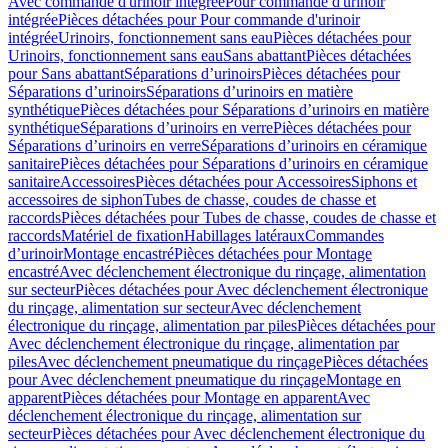
Avec commande d'urinoir intégrée
Pour commande d'urinoir
intégrée
Pièces détachées pour Pour commande d'urinoir
intégrée
Urinoirs, fonctionnement sans eau
Pièces détachées pour
Urinoirs, fonctionnement sans eau
Sans abattant
Pièces détachées
pour Sans abattant
Séparations d’urinoirs
Pièces détachées pour
Séparations d’urinoirs
Séparations d’urinoirs en matière
synthétique
Pièces détachées pour Séparations d’urinoirs en matière
synthétique
Séparations d’urinoirs en verre
Pièces détachées pour
Séparations d’urinoirs en verre
Séparations d’urinoirs en céramique
sanitaire
Pièces détachées pour Séparations d’urinoirs en céramique
sanitaire
Accessoires
Pièces détachées pour Accessoires
Siphons et
accessoires de siphon
Tubes de chasse, coudes de chasse et
raccords
Pièces détachées pour Tubes de chasse, coudes de chasse et
raccords
Matériel de fixation
Habillages latéraux
Commandes
dʼurinoir
Montage encastré
Pièces détachées pour Montage
encastré
Avec déclenchement électronique du rinçage, alimentation
sur secteur
Pièces détachées pour Avec déclenchement électronique
du rinçage, alimentation sur secteur
Avec déclenchement
électronique du rinçage, alimentation par piles
Pièces détachées pour
Avec déclenchement électronique du rinçage, alimentation par
piles
Avec déclenchement pneumatique du rinçage
Pièces détachées
pour Avec déclenchement pneumatique du rinçage
Montage en
apparent
Pièces détachées pour Montage en apparent
Avec
déclenchement électronique du rinçage, alimentation sur
secteur
Pièces détachées pour Avec déclenchement électronique du