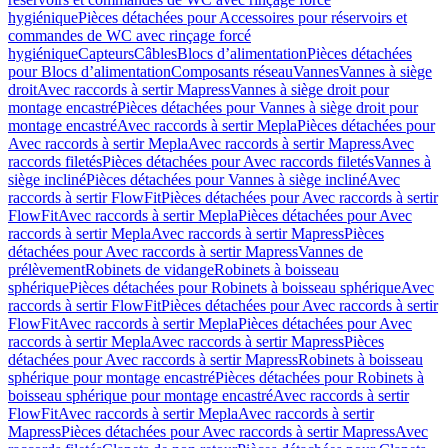
hygiénique
Pièces détachées pour Accessoires pour réservoirs et
commandes de WC avec rinçage forcé
hygiénique
Capteurs
Câbles
Blocs d’alimentation
Pièces détachées
pour Blocs d’alimentation
Composants réseau
Vannes
Vannes à siège
droit
Avec raccords à sertir Mapress
Vannes à siège droit pour
montage encastré
Pièces détachées pour Vannes à siège droit pour
montage encastré
Avec raccords à sertir Mepla
Pièces détachées pour
Avec raccords à sertir Mepla
Avec raccords à sertir Mapress
Avec
raccords filetés
Pièces détachées pour Avec raccords filetés
Vannes à
siège incliné
Pièces détachées pour Vannes à siège incliné
Avec
raccords à sertir FlowFit
Pièces détachées pour Avec raccords à sertir
FlowFit
Avec raccords à sertir Mepla
Pièces détachées pour Avec
raccords à sertir Mepla
Avec raccords à sertir Mapress
Pièces
détachées pour Avec raccords à sertir Mapress
Vannes de
prélèvement
Robinets de vidange
Robinets à boisseau
sphérique
Pièces détachées pour Robinets à boisseau sphérique
Avec
raccords à sertir FlowFit
Pièces détachées pour Avec raccords à sertir
FlowFit
Avec raccords à sertir Mepla
Pièces détachées pour Avec
raccords à sertir Mepla
Avec raccords à sertir Mapress
Pièces
détachées pour Avec raccords à sertir Mapress
Robinets à boisseau
sphérique pour montage encastré
Pièces détachées pour Robinets à
boisseau sphérique pour montage encastré
Avec raccords à sertir
FlowFit
Avec raccords à sertir Mepla
Avec raccords à sertir
Mapress
Pièces détachées pour Avec raccords à sertir Mapress
Avec