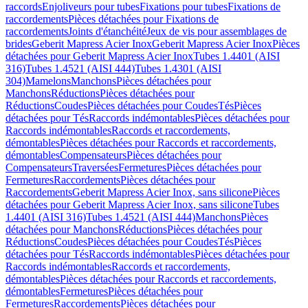
raccords
Enjoliveurs pour tubes
Fixations pour tubes
Fixations de
raccordements
Pièces détachées pour Fixations de
raccordements
Joints d'étanchéité
Jeux de vis pour assemblages de
brides
Geberit Mapress Acier Inox
Geberit Mapress Acier Inox
Pièces
détachées pour Geberit Mapress Acier Inox
Tubes 1.4401 (AISI
316)
Tubes 1.4521 (AISI 444)
Tubes 1.4301 (AISI
304)
Mamelons
Manchons
Pièces détachées pour
Manchons
Réductions
Pièces détachées pour
Réductions
Coudes
Pièces détachées pour Coudes
Tés
Pièces
détachées pour Tés
Raccords indémontables
Pièces détachées pour
Raccords indémontables
Raccords et raccordements,
démontables
Pièces détachées pour Raccords et raccordements,
démontables
Compensateurs
Pièces détachées pour
Compensateurs
Traversées
Fermetures
Pièces détachées pour
Fermetures
Raccordements
Pièces détachées pour
Raccordements
Geberit Mapress Acier Inox, sans silicone
Pièces
détachées pour Geberit Mapress Acier Inox, sans silicone
Tubes
1.4401 (AISI 316)
Tubes 1.4521 (AISI 444)
Manchons
Pièces
détachées pour Manchons
Réductions
Pièces détachées pour
Réductions
Coudes
Pièces détachées pour Coudes
Tés
Pièces
détachées pour Tés
Raccords indémontables
Pièces détachées pour
Raccords indémontables
Raccords et raccordements,
démontables
Pièces détachées pour Raccords et raccordements,
démontables
Fermetures
Pièces détachées pour
Fermetures
Raccordements
Pièces détachées pour