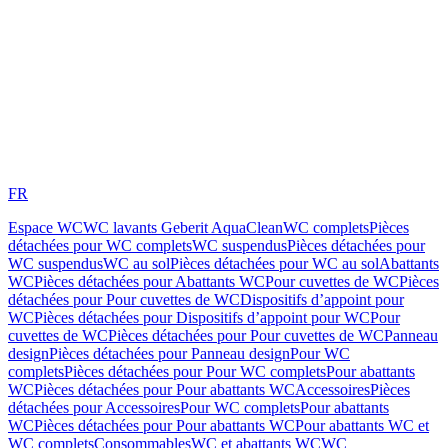
FR
Espace WC
WC lavants Geberit AquaClean
WC complets
Pièces
détachées pour WC complets
WC suspendus
Pièces détachées pour
WC suspendus
WC au sol
Pièces détachées pour WC au sol
Abattants
WC
Pièces détachées pour Abattants WC
Pour cuvettes de WC
Pièces
détachées pour Pour cuvettes de WC
Dispositifs d’appoint pour
WC
Pièces détachées pour Dispositifs d’appoint pour WC
Pour
cuvettes de WC
Pièces détachées pour Pour cuvettes de WC
Panneau
design
Pièces détachées pour Panneau design
Pour WC
complets
Pièces détachées pour Pour WC complets
Pour abattants
WC
Pièces détachées pour Pour abattants WC
Accessoires
Pièces
détachées pour Accessoires
Pour WC complets
Pour abattants
WC
Pièces détachées pour Pour abattants WC
Pour abattants WC et
WC complets
Consommables
WC et abattants WC
WC