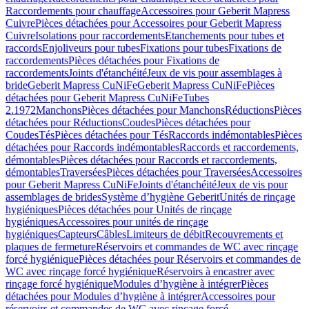
Raccordements pour chauffage
Accessoires pour Geberit Mapress
Cuivre
Pièces détachées pour Accessoires pour Geberit Mapress
Cuivre
Isolations pour raccordements
Etanchements pour tubes et
raccords
Enjoliveurs pour tubes
Fixations pour tubes
Fixations de
raccordements
Pièces détachées pour Fixations de
raccordements
Joints d'étanchéité
Jeux de vis pour assemblages à
bride
Geberit Mapress CuNiFe
Geberit Mapress CuNiFe
Pièces
détachées pour Geberit Mapress CuNiFe
Tubes
2.1972
Manchons
Pièces détachées pour Manchons
Réductions
Pièces
détachées pour Réductions
Coudes
Pièces détachées pour
Coudes
Tés
Pièces détachées pour Tés
Raccords indémontables
Pièces
détachées pour Raccords indémontables
Raccords et raccordements,
démontables
Pièces détachées pour Raccords et raccordements,
démontables
Traversées
Pièces détachées pour Traversées
Accessoires
pour Geberit Mapress CuNiFe
Joints d'étanchéité
Jeux de vis pour
assemblages de brides
Système d’hygiène Geberit
Unités de rinçage
hygiéniques
Pièces détachées pour Unités de rinçage
hygiéniques
Accessoires pour unités de rinçage
hygiéniques
Capteurs
Câbles
Limiteurs de débit
Recouvrements et
plaques de fermeture
Réservoirs et commandes de WC avec rinçage
forcé hygiénique
Pièces détachées pour Réservoirs et commandes de
WC avec rinçage forcé hygiénique
Réservoirs à encastrer avec
rinçage forcé hygiénique
Modules d’hygiène à intégrer
Pièces
détachées pour Modules d’hygiène à intégrer
Accessoires pour
réservoirs et commandes de WC avec rinçage forcé