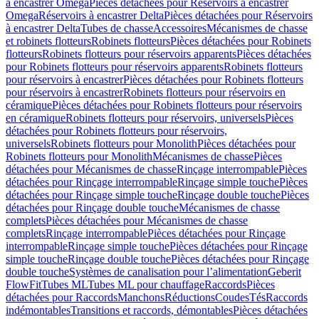
à encastrer Omega
Pièces détachées pour Réservoirs à encastrer
Omega
Réservoirs à encastrer Delta
Pièces détachées pour Réservoirs
à encastrer Delta
Tubes de chasse
Accessoires
Mécanismes de chasse
et robinets flotteurs
Robinets flotteurs
Pièces détachées pour Robinets
flotteurs
Robinets flotteurs pour réservoirs apparents
Pièces détachées
pour Robinets flotteurs pour réservoirs apparents
Robinets flotteurs
pour réservoirs à encastrer
Pièces détachées pour Robinets flotteurs
pour réservoirs à encastrer
Robinets flotteurs pour réservoirs en
céramique
Pièces détachées pour Robinets flotteurs pour réservoirs
en céramique
Robinets flotteurs pour réservoirs, universels
Pièces
détachées pour Robinets flotteurs pour réservoirs,
universels
Robinets flotteurs pour Monolith
Pièces détachées pour
Robinets flotteurs pour Monolith
Mécanismes de chasse
Pièces
détachées pour Mécanismes de chasse
Rinçage interrompable
Pièces
détachées pour Rinçage interrompable
Rinçage simple touche
Pièces
détachées pour Rinçage simple touche
Rinçage double touche
Pièces
détachées pour Rinçage double touche
Mécanismes de chasse
complets
Pièces détachées pour Mécanismes de chasse
complets
Rinçage interrompable
Pièces détachées pour Rinçage
interrompable
Rinçage simple touche
Pièces détachées pour Rinçage
simple touche
Rinçage double touche
Pièces détachées pour Rinçage
double touche
Systèmes de canalisation pour l’alimentation
Geberit
FlowFit
Tubes ML
Tubes ML pour chauffage
Raccords
Pièces
détachées pour Raccords
Manchons
Réductions
Coudes
Tés
Raccords
indémontables
Transitions et raccords, démontables
Pièces détachées