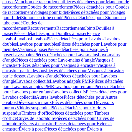
chasse
Manchon de raccordement
Pièces détachées pour Manchon de
raccordement
Coudes de raccordement
Pièces détachées pour Coudes
de raccordement
Vidages pour bidet
Pièces détachées pour Vidages
pour bidet
Siphons en tube coudé
Pièces détachées pour Siphons en
tube coudé
Coudes de
raccordement
Recouvrements
Raccordements
Joints
Douilles à
braser
Pièces détachées pour Douilles à braser
Espace
lavabo
Lavabos
Lavabos
Pièces détachées pour Lavabos
Lavabos
doubles
Lavabos pour meubles
Pièces détachées pour Lavabos pour
meubles
Vasques à poser
Pièces détachées pour Vasques à
poser
Lave-mains
Pièces détachées pour Lave-mains
Lave-mains
d’angle
Pièces détachées pour Lave-mains d’angle
Vasques à
encastrer
Pièces détachées pour Vasques à encastrer
Vasques à
encastrer par le dessous
Pièces détachées pour Vasques à encastrer
par le dessous
Lavabos d’angle
Pièces détachées pour Lavabos
d’angle
Lavabos collectifs
Lavabos adaptés PMR
Pièces détachées
pour Lavabos adaptés PMR
Lavabos pour enfants
Pièces détachées
pour Lavabos pour enfants
Lavabos collectifs
Pièces détachées pour
Lavabos collectifs
Autres lavabos
Pièces détachées pour Autres
lavabos
Déversoirs muraux
Pièces détachées pour Déversoirs
muraux
Vidoirs suspendus
Pièces détachées pour Vidoirs
suspendus
Timbres dʼoffice
Pièces détachées pour Timbres
dʼoffice
Cuves de laboratoire
Pièces détachées pour Cuves de
laboratoire
Éviers à encastrer
Pièces détachées pour Éviers à
encastrer
Éviers à poser
Pièces détachées pour Éviers à