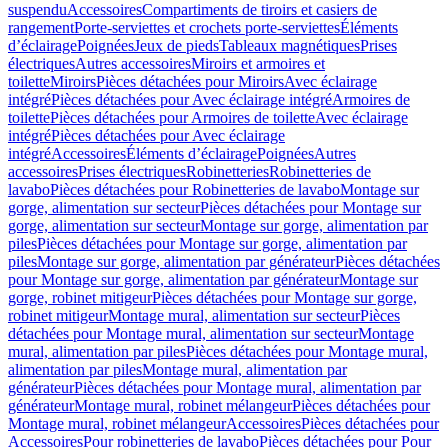
suspendu
Accessoires
Compartiments de tiroirs et casiers de
rangement
Porte-serviettes et crochets porte-serviettes
Éléments
d’éclairage
Poignées
Jeux de pieds
Tableaux magnétiques
Prises
électriques
Autres accessoires
Miroirs et armoires et
toilette
Miroirs
Pièces détachées pour Miroirs
Avec éclairage
intégré
Pièces détachées pour Avec éclairage intégré
Armoires de
toilette
Pièces détachées pour Armoires de toilette
Avec éclairage
intégré
Pièces détachées pour Avec éclairage
intégré
Accessoires
Éléments d’éclairage
Poignées
Autres
accessoires
Prises électriques
Robinetteries
Robinetteries de
lavabo
Pièces détachées pour Robinetteries de lavabo
Montage sur
gorge, alimentation sur secteur
Pièces détachées pour Montage sur
gorge, alimentation sur secteur
Montage sur gorge, alimentation par
piles
Pièces détachées pour Montage sur gorge, alimentation par
piles
Montage sur gorge, alimentation par générateur
Pièces détachées
pour Montage sur gorge, alimentation par générateur
Montage sur
gorge, robinet mitigeur
Pièces détachées pour Montage sur gorge,
robinet mitigeur
Montage mural, alimentation sur secteur
Pièces
détachées pour Montage mural, alimentation sur secteur
Montage
mural, alimentation par piles
Pièces détachées pour Montage mural,
alimentation par piles
Montage mural, alimentation par
générateur
Pièces détachées pour Montage mural, alimentation par
générateur
Montage mural, robinet mélangeur
Pièces détachées pour
Montage mural, robinet mélangeur
Accessoires
Pièces détachées pour
Accessoires
Pour robinetteries de lavabo
Pièces détachées pour Pour