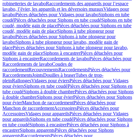
robinetteries de lavabo
Raccordements des appareils pour l’espace
lavabo, l’évier, les appareils et les déversoirs muraux
Vidages pour
lavabo
Pièces détachées pour Vidages pour lavabo
Siphons en tube
coudé
Pièces détachées pour Siphons en tube coudé
Siphons en tube
coudé, modèle gain de place
Pièces détachées pour Siphons en tube
coudé, modèle gain de place
Siphons à tube plongeur pour
lavabo
Pièces détachées pour Siphons à tube plongeur pour
lavabo
Siphons à tube plongeur pour lavabo, modèle gain de
place
Pièces détachées pour Siphons à tube plongeur pour lavabo,
modèle gain de place
Siphons à encastrer
Pièces détachées pour
Siphons à encastrer
Raccordements de lavabo
Pièces détachées pour
Raccordements de lavabo
Coudes de
raccordement
Recouvrements
Raccordements
Pièces détachées pour
Raccordements
Joints
Douilles à braser
Tubes de trop-
plein
Rallonges
Vidages pour éviers
Pièces détachées pour Vidages
pour éviers
Siphons en tube coudé
Pièces détachées pour Siphons en
tube coudé
Siphons à double chambre
Pièces détachées pour Siphons
à double chambre
Siphons pour évier
Pièces détachées pour Siphons
pour évier
Manchon de raccordement
Pièces détachées pour
Manchon de raccordement
Accessoires
Pièces détachées pour
Accessoires
Vidages pour appareils
Pièces détachées pour Vidages
pour appareils
Siphons en tube coudé
Pièces détachées pour Siphons
en tube coudé
Siphons à encastrer
Pièces détachées pour Siphons à
encastrer
Siphons apparents
Pièces détachées pour Siphons
apparents
Raccordements
Pièces détachées pour