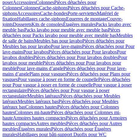
poser
Accessoires
Colonnes
Pièces détachées pour
Colonnes
Colonnes
Cache-siphons
Pièces détachées pour Cache-
siphons
Accessoires
Cache-bondes
Porte-serviettes
Matériel de
fixation
Habillages cache-siphons
Equerres de montage
Couvre-
joints
Dosserets
Kits de consoles
Étagères murales
Packs lavabo avec
meuble bas
Packs lavabo pour meuble avec meuble bas
Pièces
détachées pour Packs lavabo pour meuble avec meuble bas
Meubles
de salle de bains
Meubles bas pour lavabo
Pièces détachées pour
Meubles bas pour lavabo
Pour lave-mains
Pièces détachées pour Pour
lave-mains
Pour lavabos
Pièces détachées pour Pour lavabos
Pour
lavabos doubles
Pièces détachées pour Pour lavabos doubles
Pour
lavabos pour meuble
Pièces détachées pour Pour lavabos pour
meuble
Pour lave-mains d’angle
Pièces détachées pour Pour lave-
mains d’angle
Plans pour vasques
Pièces détachées pour Plans pour
vasques
Pour vasque à poser en forme de coupelle
Pièces détachées
pour Pour vasque à poser en forme de coupelle
Pour vasque à poser
rectangulaire
Pièces détachées pour Pour vasque à poser
rectangulaire
Meubles latéraux
Pièces détachées pour Meubles
latéraux
Meubles latéraux bas
Pièces détachées pour Meubles
latéraux bas
Colonnes hautes
Pièces détachées pour Colonnes
hautes
Colonnes mi-haute
Pièces détachées pour Colonnes mi-
haute
Armoires hautes compactes
Pièces détachées pour Armoires
hautes compactes
Autres meubles
Pièces détachées pour Autres
meubles
Étagères murales
Pièces détachées pour Étagères
murales
Habillages pour bâti-support Duofix pour WC