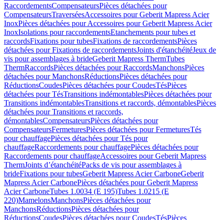
Raccordements
Compensateurs
Pièces détachées pour
Compensateurs
Traversées
Accessoires pour Geberit Mapress Acier
Inox
Pièces détachées pour Accessoires pour Geberit Mapress Acier
Inox
Isolations pour raccordements
Etanchements pour tubes et
raccords
Fixations pour tubes
Fixations de raccordements
Pièces
détachées pour Fixations de raccordements
Joints d'étanchéité
Jeux de
vis pour assemblages à bride
Geberit Mapress Therm
Tubes
Therm
Raccords
Pièces détachées pour Raccords
Manchons
Pièces
détachées pour Manchons
Réductions
Pièces détachées pour
Réductions
Coudes
Pièces détachées pour Coudes
Tés
Pièces
détachées pour Tés
Transitions indémontables
Pièces détachées pour
Transitions indémontables
Transitions et raccords, démontables
Pièces
détachées pour Transitions et raccords,
démontables
Compensateurs
Pièces détachées pour
Compensateurs
Fermetures
Pièces détachées pour Fermetures
Tés
pour chauffage
Pièces détachées pour Tés pour
chauffage
Raccordements pour chauffage
Pièces détachées pour
Raccordements pour chauffage
Accessoires pour Geberit Mapress
Therm
Joints d’étanchéité
Packs de vis pour assemblages à
bride
Fixations pour tubes
Geberit Mapress Acier Carbone
Geberit
Mapress Acier Carbone
Pièces détachées pour Geberit Mapress
Acier Carbone
Tubes 1.0034 (E 195)
Tubes 1.0215 (E
220)
Mamelons
Manchons
Pièces détachées pour
Manchons
Réductions
Pièces détachées pour
Réductions
Coudes
Pièces détachées pour Coudes
Tés
Pièces