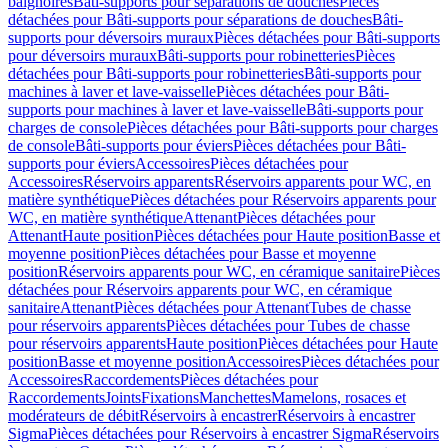
baignoires
Bâti-supports pour séparations de douches
Pièces
détachées pour Bâti-supports pour séparations de douches
Bâti-
supports pour déversoirs muraux
Pièces détachées pour Bâti-supports
pour déversoirs muraux
Bâti-supports pour robinetteries
Pièces
détachées pour Bâti-supports pour robinetteries
Bâti-supports pour
machines à laver et lave-vaisselle
Pièces détachées pour Bâti-
supports pour machines à laver et lave-vaisselle
Bâti-supports pour
charges de console
Pièces détachées pour Bâti-supports pour charges
de console
Bâti-supports pour éviers
Pièces détachées pour Bâti-
supports pour éviers
Accessoires
Pièces détachées pour
Accessoires
Réservoirs apparents
Réservoirs apparents pour WC, en
matière synthétique
Pièces détachées pour Réservoirs apparents pour
WC, en matière synthétique
Attenant
Pièces détachées pour
Attenant
Haute position
Pièces détachées pour Haute position
Basse et
moyenne position
Pièces détachées pour Basse et moyenne
position
Réservoirs apparents pour WC, en céramique sanitaire
Pièces
détachées pour Réservoirs apparents pour WC, en céramique
sanitaire
Attenant
Pièces détachées pour Attenant
Tubes de chasse
pour réservoirs apparents
Pièces détachées pour Tubes de chasse
pour réservoirs apparents
Haute position
Pièces détachées pour Haute
position
Basse et moyenne position
Accessoires
Pièces détachées pour
Accessoires
Raccordements
Pièces détachées pour
Raccordements
Joints
Fixations
Manchettes
Mamelons, rosaces et
modérateurs de débit
Réservoirs à encastrer
Réservoirs à encastrer
Sigma
Pièces détachées pour Réservoirs à encastrer Sigma
Réservoirs