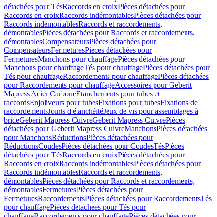
détachées pour Tés
Raccords en croix
Pièces détachées pour
Raccords en croix
Raccords indémontables
Pièces détachées pour
Raccords indémontables
Raccords et raccordements,
démontables
Pièces détachées pour Raccords et raccordements,
démontables
Compensateurs
Pièces détachées pour
Compensateurs
Fermetures
Pièces détachées pour
Fermetures
Manchons pour chauffage
Pièces détachées pour
Manchons pour chauffage
Tés pour chauffage
Pièces détachées pour
Tés pour chauffage
Raccordements pour chauffage
Pièces détachées
pour Raccordements pour chauffage
Accessoires pour Geberit
Mapress Acier Carbone
Etanchements pour tubes et
raccords
Enjoliveurs pour tubes
Fixations pour tubes
Fixations de
raccordements
Joints d'étanchéité
Jeux de vis pour assemblages à
bride
Geberit Mapress Cuivre
Geberit Mapress Cuivre
Pièces
détachées pour Geberit Mapress Cuivre
Manchons
Pièces détachées
pour Manchons
Réductions
Pièces détachées pour
Réductions
Coudes
Pièces détachées pour Coudes
Tés
Pièces
détachées pour Tés
Raccords en croix
Pièces détachées pour
Raccords en croix
Raccords indémontables
Pièces détachées pour
Raccords indémontables
Raccords et raccordements,
démontables
Pièces détachées pour Raccords et raccordements,
démontables
Fermetures
Pièces détachées pour
Fermetures
Raccordements
Pièces détachées pour Raccordements
Tés
pour chauffage
Pièces détachées pour Tés pour
chauffage
Raccordements pour chauffage
Pièces détachées pour