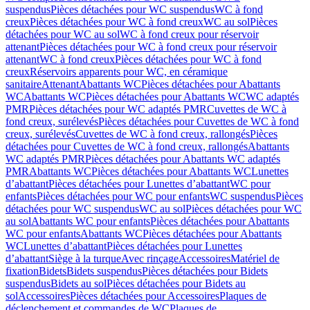
suspendus
Pièces détachées pour WC suspendus
WC à fond
creux
Pièces détachées pour WC à fond creux
WC au sol
Pièces
détachées pour WC au sol
WC à fond creux pour réservoir
attenant
Pièces détachées pour WC à fond creux pour réservoir
attenant
WC à fond creux
Pièces détachées pour WC à fond
creux
Réservoirs apparents pour WC, en céramique
sanitaire
Attenant
Abattants WC
Pièces détachées pour Abattants
WC
Abattants WC
Pièces détachées pour Abattants WC
WC adaptés
PMR
Pièces détachées pour WC adaptés PMR
Cuvettes de WC à
fond creux, surélevés
Pièces détachées pour Cuvettes de WC à fond
creux, surélevés
Cuvettes de WC à fond creux, rallongés
Pièces
détachées pour Cuvettes de WC à fond creux, rallongés
Abattants
WC adaptés PMR
Pièces détachées pour Abattants WC adaptés
PMR
Abattants WC
Pièces détachées pour Abattants WC
Lunettes
d’abattant
Pièces détachées pour Lunettes d’abattant
WC pour
enfants
Pièces détachées pour WC pour enfants
WC suspendus
Pièces
détachées pour WC suspendus
WC au sol
Pièces détachées pour WC
au sol
Abattants WC pour enfants
Pièces détachées pour Abattants
WC pour enfants
Abattants WC
Pièces détachées pour Abattants
WC
Lunettes d’abattant
Pièces détachées pour Lunettes
d’abattant
Siège à la turque
Avec rinçage
Accessoires
Matériel de
fixation
Bidets
Bidets suspendus
Pièces détachées pour Bidets
suspendus
Bidets au sol
Pièces détachées pour Bidets au
sol
Accessoires
Pièces détachées pour Accessoires
Plaques de
déclenchement et commandes de WC
Plaques de