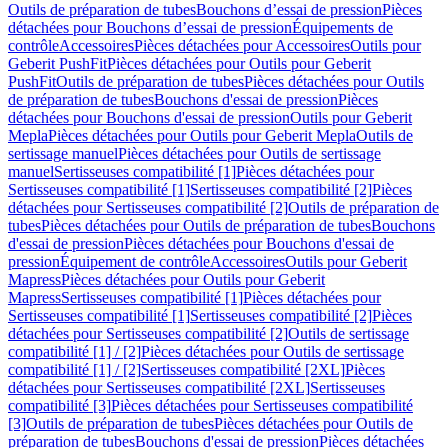
Outils de préparation de tubes
Bouchons d’essai de pression
Pièces
détachées pour Bouchons d’essai de pression
Équipements de
contrôle
Accessoires
Pièces détachées pour Accessoires
Outils pour
Geberit PushFit
Pièces détachées pour Outils pour Geberit
PushFit
Outils de préparation de tubes
Pièces détachées pour Outils
de préparation de tubes
Bouchons d'essai de pression
Pièces
détachées pour Bouchons d'essai de pression
Outils pour Geberit
Mepla
Pièces détachées pour Outils pour Geberit Mepla
Outils de
sertissage manuel
Pièces détachées pour Outils de sertissage
manuel
Sertisseuses compatibilité [1]
Pièces détachées pour
Sertisseuses compatibilité [1]
Sertisseuses compatibilité [2]
Pièces
détachées pour Sertisseuses compatibilité [2]
Outils de préparation de
tubes
Pièces détachées pour Outils de préparation de tubes
Bouchons
d'essai de pression
Pièces détachées pour Bouchons d'essai de
pression
Équipement de contrôle
Accessoires
Outils pour Geberit
Mapress
Pièces détachées pour Outils pour Geberit
Mapress
Sertisseuses compatibilité [1]
Pièces détachées pour
Sertisseuses compatibilité [1]
Sertisseuses compatibilité [2]
Pièces
détachées pour Sertisseuses compatibilité [2]
Outils de sertissage
compatibilité [1] / [2]
Pièces détachées pour Outils de sertissage
compatibilité [1] / [2]
Sertisseuses compatibilité [2XL]
Pièces
détachées pour Sertisseuses compatibilité [2XL]
Sertisseuses
compatibilité [3]
Pièces détachées pour Sertisseuses compatibilité
[3]
Outils de préparation de tubes
Pièces détachées pour Outils de
préparation de tubes
Bouchons d'essai de pression
Pièces détachées