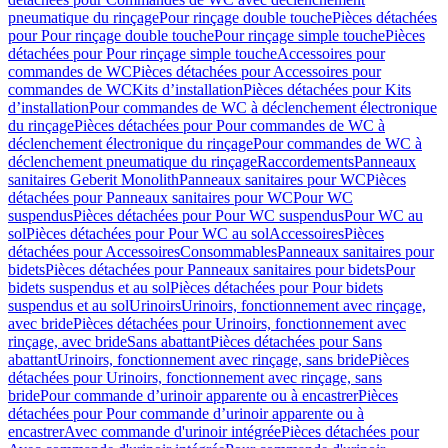
pneumatique du rinçage
Pour rinçage double touche
Pièces détachées
pour Pour rinçage double touche
Pour rinçage simple touche
Pièces
détachées pour Pour rinçage simple touche
Accessoires pour
commandes de WC
Pièces détachées pour Accessoires pour
commandes de WC
Kits d’installation
Pièces détachées pour Kits
d’installation
Pour commandes de WC à déclenchement électronique
du rinçage
Pièces détachées pour Pour commandes de WC à
déclenchement électronique du rinçage
Pour commandes de WC à
déclenchement pneumatique du rinçage
Raccordements
Panneaux
sanitaires Geberit Monolith
Panneaux sanitaires pour WC
Pièces
détachées pour Panneaux sanitaires pour WC
Pour WC
suspendus
Pièces détachées pour Pour WC suspendus
Pour WC au
sol
Pièces détachées pour Pour WC au sol
Accessoires
Pièces
détachées pour Accessoires
Consommables
Panneaux sanitaires pour
bidets
Pièces détachées pour Panneaux sanitaires pour bidets
Pour
bidets suspendus et au sol
Pièces détachées pour Pour bidets
suspendus et au sol
Urinoirs
Urinoirs, fonctionnement avec rinçage,
avec bride
Pièces détachées pour Urinoirs, fonctionnement avec
rinçage, avec bride
Sans abattant
Pièces détachées pour Sans
abattant
Urinoirs, fonctionnement avec rinçage, sans bride
Pièces
détachées pour Urinoirs, fonctionnement avec rinçage, sans
bride
Pour commande d’urinoir apparente ou à encastrer
Pièces
détachées pour Pour commande d’urinoir apparente ou à
encastrer
Avec commande d'urinoir intégrée
Pièces détachées pour