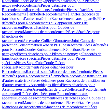
Réductions
Pièces de nettoyage
Pièces détachées pour Pièces de
nettoyage
Raccordements
Pièces détachées pour
Raccordements
Raccordements à emboîter
Pièces détachées pour
Raccordements à emboîter
Raccordements à griffes
Raccords de
transition sur d’autres matériaux
Raccordements aux appareils
Pièces
détachées pour Raccordements aux appareils
Coudes de
raccordement
Pièces détachées pour Coudes de
raccordement
Manchons de raccordement
Pièces détachées pour
Manchons de
raccordement
Accessoires
Colliers
Obturateurs
Joints
Capes de
protection
Consommables
Geberit PE
Tubes
Raccords
Pièces détachées
pour Raccords
Coudes
Embranchements
Réductions
Pièces de
nettoyage
Pièces détachées pour Pièces de nettoyage
Raccords de
transition
Pièces spéciales
Pièces détachées pour Pièces
spéciales
Pièces SuperTube
Coudes
Pièces
spéciales
Raccordements
Pièces détachées pour
Raccordements
Raccords soudés
Raccordements à emboîter
Pièces
détachées pour Raccordements à emboîter
Raccords de transition sur
d’autres matériaux
Pièces détachées pour Raccords de transition sur
d’autres matériaux
Assemblages filetés
Pièces détachées pour
Assemblages filetés
Assemblages de bride
Collerettes
Raccordements
aux appareils
Pièces détachées pour Raccordements aux
appareils
Coudes de raccordement
Pièces détachées pour Coudes de
raccordement
Manchons de raccordement
Pièces détachées pour
Manchons de raccordement
Manchons de raccordement
Pièces