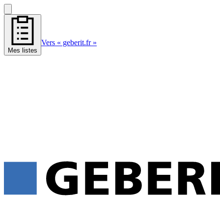
Vers « geberit.fr »
Mes listes