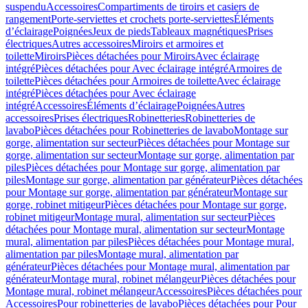
suspendu
Accessoires
Compartiments de tiroirs et casiers de
rangement
Porte-serviettes et crochets porte-serviettes
Éléments
d’éclairage
Poignées
Jeux de pieds
Tableaux magnétiques
Prises
électriques
Autres accessoires
Miroirs et armoires et
toilette
Miroirs
Pièces détachées pour Miroirs
Avec éclairage
intégré
Pièces détachées pour Avec éclairage intégré
Armoires de
toilette
Pièces détachées pour Armoires de toilette
Avec éclairage
intégré
Pièces détachées pour Avec éclairage
intégré
Accessoires
Éléments d’éclairage
Poignées
Autres
accessoires
Prises électriques
Robinetteries
Robinetteries de
lavabo
Pièces détachées pour Robinetteries de lavabo
Montage sur
gorge, alimentation sur secteur
Pièces détachées pour Montage sur
gorge, alimentation sur secteur
Montage sur gorge, alimentation par
piles
Pièces détachées pour Montage sur gorge, alimentation par
piles
Montage sur gorge, alimentation par générateur
Pièces détachées
pour Montage sur gorge, alimentation par générateur
Montage sur
gorge, robinet mitigeur
Pièces détachées pour Montage sur gorge,
robinet mitigeur
Montage mural, alimentation sur secteur
Pièces
détachées pour Montage mural, alimentation sur secteur
Montage
mural, alimentation par piles
Pièces détachées pour Montage mural,
alimentation par piles
Montage mural, alimentation par
générateur
Pièces détachées pour Montage mural, alimentation par
générateur
Montage mural, robinet mélangeur
Pièces détachées pour
Montage mural, robinet mélangeur
Accessoires
Pièces détachées pour
Accessoires
Pour robinetteries de lavabo
Pièces détachées pour Pour