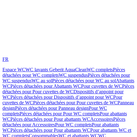
FR
Espace WC
WC lavants Geberit AquaClean
WC complets
Pièces
détachées pour WC complets
WC suspendus
Pièces détachées pour
WC suspendus
WC au sol
Pièces détachées pour WC au sol
Abattants
WC
Pièces détachées pour Abattants WC
Pour cuvettes de WC
Pièces
détachées pour Pour cuvettes de WC
Dispositifs d’appoint pour
WC
Pièces détachées pour Dispositifs d’appoint pour WC
Pour
cuvettes de WC
Pièces détachées pour Pour cuvettes de WC
Panneau
design
Pièces détachées pour Panneau design
Pour WC
complets
Pièces détachées pour Pour WC complets
Pour abattants
WC
Pièces détachées pour Pour abattants WC
Accessoires
Pièces
détachées pour Accessoires
Pour WC complets
Pour abattants
WC
Pièces détachées pour Pour abattants WC
Pour abattants WC et
WC complets
Consommables
WC et abattants WC
WC