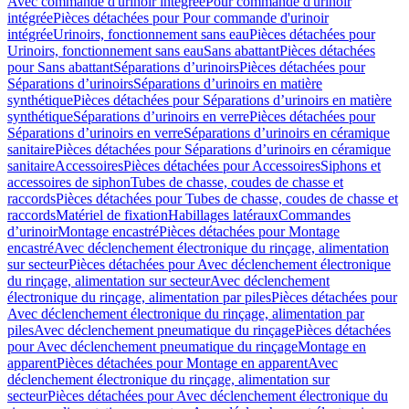
Avec commande d'urinoir intégrée
Pour commande d'urinoir
intégrée
Pièces détachées pour Pour commande d'urinoir
intégrée
Urinoirs, fonctionnement sans eau
Pièces détachées pour
Urinoirs, fonctionnement sans eau
Sans abattant
Pièces détachées
pour Sans abattant
Séparations d’urinoirs
Pièces détachées pour
Séparations d’urinoirs
Séparations d’urinoirs en matière
synthétique
Pièces détachées pour Séparations d’urinoirs en matière
synthétique
Séparations d’urinoirs en verre
Pièces détachées pour
Séparations d’urinoirs en verre
Séparations d’urinoirs en céramique
sanitaire
Pièces détachées pour Séparations d’urinoirs en céramique
sanitaire
Accessoires
Pièces détachées pour Accessoires
Siphons et
accessoires de siphon
Tubes de chasse, coudes de chasse et
raccords
Pièces détachées pour Tubes de chasse, coudes de chasse et
raccords
Matériel de fixation
Habillages latéraux
Commandes
dʼurinoir
Montage encastré
Pièces détachées pour Montage
encastré
Avec déclenchement électronique du rinçage, alimentation
sur secteur
Pièces détachées pour Avec déclenchement électronique
du rinçage, alimentation sur secteur
Avec déclenchement
électronique du rinçage, alimentation par piles
Pièces détachées pour
Avec déclenchement électronique du rinçage, alimentation par
piles
Avec déclenchement pneumatique du rinçage
Pièces détachées
pour Avec déclenchement pneumatique du rinçage
Montage en
apparent
Pièces détachées pour Montage en apparent
Avec
déclenchement électronique du rinçage, alimentation sur
secteur
Pièces détachées pour Avec déclenchement électronique du