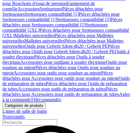
pour Bouchons d'essai de pression
Equipement de
contrôle
Accessoires
Sertisseuses
Pièces détachées pour
Sertisseuses
Sertisseuses compatibilité [1]
Pièces détachées pour
Sertisseuses compatibilité [1]
Sertisseuses compatibilité [2]
Pièces
détachées pour Sertisseuses compatibilité [2]
Sertisseuses
compatibilité [2XL]
Pièces détachées pour Sertisseuses compatibilité
[2XL]
Mallettes universelles
Pièces détachées pour Mallettes
universelles
Mallettes universelles
Pièces détachées pour Mallettes
universelles
Outils pour Geberit Silent-db20 / Geberit PE
Pièces
détachées pour Outils pour Geberit Silent-db20 / Geberit PE
Outils à
souder électrique
Pièces détachées pour Outils à souder
électrique
Accessoires pour outillage à souder électrique
Outils pour
soudure au miroir
Pièces détachées pour Outils pour soudure au
miroir
Accessoires pour outils pour soudure au miroir
Pièces
détachées pour Accessoires pour outils pour soudure au miroir
Outils
de préparation de tubes
Pièces détachées pour Outils de préparation
de tubes
Accessoires pour outils de préparation de tubes
Pièces
détachées pour Accessoires pour outils de préparation de tubes
Aides
à la commande
Télécommandes
Catégories de produits
Lignes de salle de bains
Nouveautés