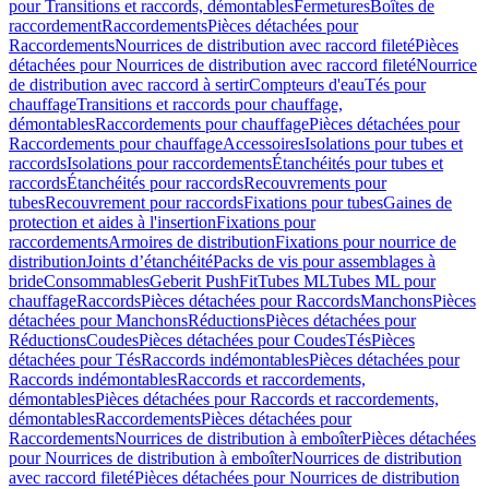
pour Transitions et raccords, démontables
Fermetures
Boîtes de
raccordement
Raccordements
Pièces détachées pour
Raccordements
Nourrices de distribution avec raccord fileté
Pièces
détachées pour Nourrices de distribution avec raccord fileté
Nourrice
de distribution avec raccord à sertir
Compteurs d'eau
Tés pour
chauffage
Transitions et raccords pour chauffage,
démontables
Raccordements pour chauffage
Pièces détachées pour
Raccordements pour chauffage
Accessoires
Isolations pour tubes et
raccords
Isolations pour raccordements
Étanchéités pour tubes et
raccords
Étanchéités pour raccords
Recouvrements pour
tubes
Recouvrement pour raccords
Fixations pour tubes
Gaines de
protection et aides à l'insertion
Fixations pour
raccordements
Armoires de distribution
Fixations pour nourrice de
distribution
Joints d’étanchéité
Packs de vis pour assemblages à
bride
Consommables
Geberit PushFit
Tubes ML
Tubes ML pour
chauffage
Raccords
Pièces détachées pour Raccords
Manchons
Pièces
détachées pour Manchons
Réductions
Pièces détachées pour
Réductions
Coudes
Pièces détachées pour Coudes
Tés
Pièces
détachées pour Tés
Raccords indémontables
Pièces détachées pour
Raccords indémontables
Raccords et raccordements,
démontables
Pièces détachées pour Raccords et raccordements,
démontables
Raccordements
Pièces détachées pour
Raccordements
Nourrices de distribution à emboîter
Pièces détachées
pour Nourrices de distribution à emboîter
Nourrices de distribution
avec raccord fileté
Pièces détachées pour Nourrices de distribution