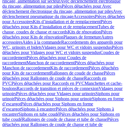
rinçage, alimentation sur secteur
Avec déclenchement électronique
du rinçage, alimentation par piles
Pièces détachées pour Avec
déclenchement électronique du rinçage, alimentation par piles
Avec
déclenchement pneumatique du rinçage
Accessoires
Pièces détachées
pour Accessoires
Kits d’installation et de remplacement
Pièces
détachées pour Kits d’installation et de remplacement
Tubes de
chasse, coudes de chasse et raccords
Kits de rénovation
Pièces
détachées pour Kits de rénovation
Plaques de fermeture
Autres
accessoires
Aides à la commande
Raccordements des appareils pour
WC, urinoirs et bidets
Vidages pour WC et vidoirs suspendus
Pièces
détachées pour Vidages pour WC et vidoirs suspendus
Coudes de
raccordement
Pièces détachées pour Coudes de
raccordement
Manchon de raccordement
Pièces détachées pour
Manchon de raccordement
Kits de raccordement
Pièces détachées
pour Kits de raccordement
Rallonges de coude de chasse
Pièces
détachées pour Rallonges de coude de chasse
Raccords en
PVC
Pièces détachées pour Raccords en PVC
Manchettes et cache-
boulons
Raccords de transition et pièces de connexion
Vidages pour
urinoirs
Pièces détachées pour Vidages pour urinoirs
Siphons pour
urinoir
Pièces détachées pour Siphons pour urinoir
Siphons en forme
d’escargot
Pièces détachées pour Siphons en forme
d’escargot
Siphons à encastrer
Pièces détachées pour Siphons à
encastrer
Siphons en tube coudé
Pièces détachées pour Siphons en
tube coudé
Rallonges de coude de chasse et tube de chasse
Pièces
détachées pour Rallonges de coude de chasse et tube de