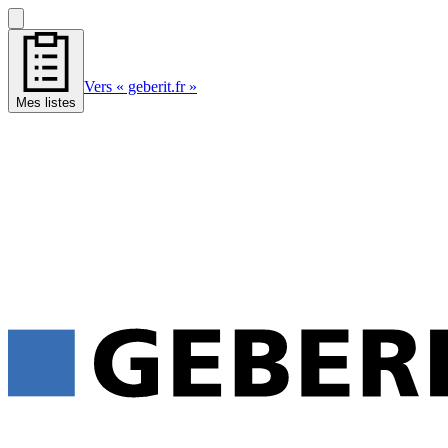
Vers « geberit.fr »
Mes listes