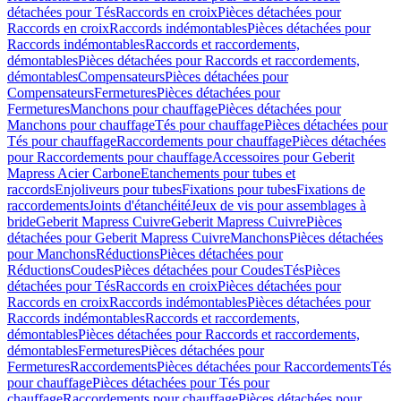
détachées pour Tés
Raccords en croix
Pièces détachées pour
Raccords en croix
Raccords indémontables
Pièces détachées pour
Raccords indémontables
Raccords et raccordements,
démontables
Pièces détachées pour Raccords et raccordements,
démontables
Compensateurs
Pièces détachées pour
Compensateurs
Fermetures
Pièces détachées pour
Fermetures
Manchons pour chauffage
Pièces détachées pour
Manchons pour chauffage
Tés pour chauffage
Pièces détachées pour
Tés pour chauffage
Raccordements pour chauffage
Pièces détachées
pour Raccordements pour chauffage
Accessoires pour Geberit
Mapress Acier Carbone
Etanchements pour tubes et
raccords
Enjoliveurs pour tubes
Fixations pour tubes
Fixations de
raccordements
Joints d'étanchéité
Jeux de vis pour assemblages à
bride
Geberit Mapress Cuivre
Geberit Mapress Cuivre
Pièces
détachées pour Geberit Mapress Cuivre
Manchons
Pièces détachées
pour Manchons
Réductions
Pièces détachées pour
Réductions
Coudes
Pièces détachées pour Coudes
Tés
Pièces
détachées pour Tés
Raccords en croix
Pièces détachées pour
Raccords en croix
Raccords indémontables
Pièces détachées pour
Raccords indémontables
Raccords et raccordements,
démontables
Pièces détachées pour Raccords et raccordements,
démontables
Fermetures
Pièces détachées pour
Fermetures
Raccordements
Pièces détachées pour Raccordements
Tés
pour chauffage
Pièces détachées pour Tés pour
chauffage
Raccordements pour chauffage
Pièces détachées pour