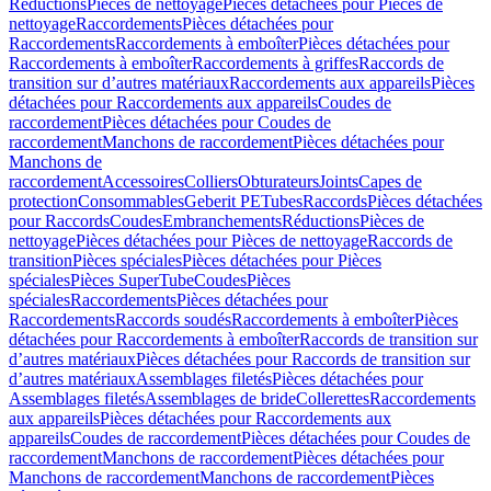
Réductions
Pièces de nettoyage
Pièces détachées pour Pièces de
nettoyage
Raccordements
Pièces détachées pour
Raccordements
Raccordements à emboîter
Pièces détachées pour
Raccordements à emboîter
Raccordements à griffes
Raccords de
transition sur d’autres matériaux
Raccordements aux appareils
Pièces
détachées pour Raccordements aux appareils
Coudes de
raccordement
Pièces détachées pour Coudes de
raccordement
Manchons de raccordement
Pièces détachées pour
Manchons de
raccordement
Accessoires
Colliers
Obturateurs
Joints
Capes de
protection
Consommables
Geberit PE
Tubes
Raccords
Pièces détachées
pour Raccords
Coudes
Embranchements
Réductions
Pièces de
nettoyage
Pièces détachées pour Pièces de nettoyage
Raccords de
transition
Pièces spéciales
Pièces détachées pour Pièces
spéciales
Pièces SuperTube
Coudes
Pièces
spéciales
Raccordements
Pièces détachées pour
Raccordements
Raccords soudés
Raccordements à emboîter
Pièces
détachées pour Raccordements à emboîter
Raccords de transition sur
d’autres matériaux
Pièces détachées pour Raccords de transition sur
d’autres matériaux
Assemblages filetés
Pièces détachées pour
Assemblages filetés
Assemblages de bride
Collerettes
Raccordements
aux appareils
Pièces détachées pour Raccordements aux
appareils
Coudes de raccordement
Pièces détachées pour Coudes de
raccordement
Manchons de raccordement
Pièces détachées pour
Manchons de raccordement
Manchons de raccordement
Pièces