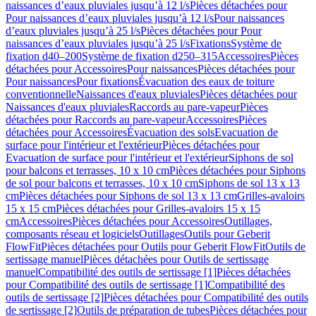
naissances d’eaux pluviales jusqu’à 12 l/s
Pièces détachées pour
Pour naissances d’eaux pluviales jusqu’à 12 l/s
Pour naissances
d’eaux pluviales jusqu’à 25 l/s
Pièces détachées pour Pour
naissances d’eaux pluviales jusqu’à 25 l/s
Fixations
Système de
fixation d40–200
Système de fixation d250–315
Accessoires
Pièces
détachées pour Accessoires
Pour naissances
Pièces détachées pour
Pour naissances
Pour fixations
Évacuation des eaux de toiture
conventionnelle
Naissances d'eaux pluviales
Pièces détachées pour
Naissances d'eaux pluviales
Raccords au pare-vapeur
Pièces
détachées pour Raccords au pare-vapeur
Accessoires
Pièces
détachées pour Accessoires
Évacuation des sols
Evacuation de
surface pour l'intérieur et l'extérieur
Pièces détachées pour
Evacuation de surface pour l'intérieur et l'extérieur
Siphons de sol
pour balcons et terrasses, 10 x 10 cm
Pièces détachées pour Siphons
de sol pour balcons et terrasses, 10 x 10 cm
Siphons de sol 13 x 13
cm
Pièces détachées pour Siphons de sol 13 x 13 cm
Grilles-avaloirs
15 x 15 cm
Pièces détachées pour Grilles-avaloirs 15 x 15
cm
Accessoires
Pièces détachées pour Accessoires
Outillages,
composants réseau et logiciels
Outillages
Outils pour Geberit
FlowFit
Pièces détachées pour Outils pour Geberit FlowFit
Outils de
sertissage manuel
Pièces détachées pour Outils de sertissage
manuel
Compatibilité des outils de sertissage [1]
Pièces détachées
pour Compatibilité des outils de sertissage [1]
Compatibilité des
outils de sertissage [2]
Pièces détachées pour Compatibilité des outils
de sertissage [2]
Outils de préparation de tubes
Pièces détachées pour