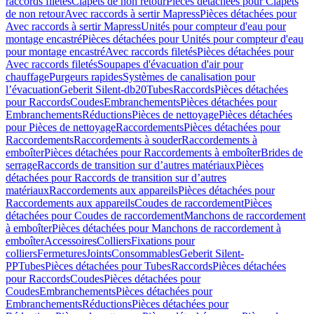
raccords filetés
Clapets de non retour
Pièces détachées pour Clapets
de non retour
Avec raccords à sertir Mapress
Pièces détachées pour
Avec raccords à sertir Mapress
Unités pour compteur d'eau pour
montage encastré
Pièces détachées pour Unités pour compteur d'eau
pour montage encastré
Avec raccords filetés
Pièces détachées pour
Avec raccords filetés
Soupapes d'évacuation d'air pour
chauffage
Purgeurs rapides
Systèmes de canalisation pour
l’évacuation
Geberit Silent-db20
Tubes
Raccords
Pièces détachées
pour Raccords
Coudes
Embranchements
Pièces détachées pour
Embranchements
Réductions
Pièces de nettoyage
Pièces détachées
pour Pièces de nettoyage
Raccordements
Pièces détachées pour
Raccordements
Raccordements à souder
Raccordements à
emboîter
Pièces détachées pour Raccordements à emboîter
Brides de
serrage
Raccords de transition sur d’autres matériaux
Pièces
détachées pour Raccords de transition sur d’autres
matériaux
Raccordements aux appareils
Pièces détachées pour
Raccordements aux appareils
Coudes de raccordement
Pièces
détachées pour Coudes de raccordement
Manchons de raccordement
à emboîter
Pièces détachées pour Manchons de raccordement à
emboîter
Accessoires
Colliers
Fixations pour
colliers
Fermetures
Joints
Consommables
Geberit Silent-
PP
Tubes
Pièces détachées pour Tubes
Raccords
Pièces détachées
pour Raccords
Coudes
Pièces détachées pour
Coudes
Embranchements
Pièces détachées pour
Embranchements
Réductions
Pièces détachées pour