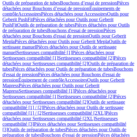
Outils de préparation de tubes
Bouchons d’essai de pression
Pièces
détachées pour Bouchons d’essai de pression
Équipements de
contrôle
Accessoires
Pièces détachées pour Accessoires
Outils pour
Geberit PushFit
Pièces détachées pour Outils pour Geberit
PushFit
Outils de préparation de tubes
Pièces détachées pour Outils
de préparation de tubes
Bouchons d'essai de pression
Pièces
détachées pour Bouchons d'essai de pression
Outils pour Geberit
Mepla
Pièces détachées pour Outils pour Geberit Mepla
Outils de
sertissage manuel
Pièces détachées pour Outils de sertissage
manuel
Sertisseuses compatibilité [1]
Pièces détachées pour
Sertisseuses compatibilité [1]
Sertisseuses compatibilité [2]
Pièces
détachées pour Sertisseuses compatibilité [2]
Outils de préparation de
tubes
Pièces détachées pour Outils de préparation de tubes
Bouchons
d'essai de pression
Pièces détachées pour Bouchons d'essai de
pression
Équipement de contrôle
Accessoires
Outils pour Geberit
Mapress
Pièces détachées pour Outils pour Geberit
Mapress
Sertisseuses compatibilité [1]
Pièces détachées pour
Sertisseuses compatibilité [1]
Sertisseuses compatibilité [2]
Pièces
détachées pour Sertisseuses compatibilité [2]
Outils de sertissage
compatibilité [1] / [2]
Pièces détachées pour Outils de sertissage
compatibilité [1] / [2]
Sertisseuses compatibilité [2XL]
Pièces
détachées pour Sertisseuses compatibilité [2XL]
Sertisseuses
compatibilité [3]
Pièces détachées pour Sertisseuses compatibilité
[3]
Outils de préparation de tubes
Pièces détachées pour Outils de
préparation de tubes
Bouchons d'essai de pression
Pièces détachées