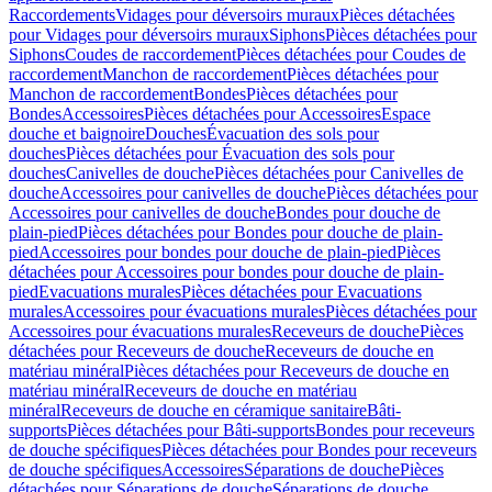
Raccordements
Vidages pour déversoirs muraux
Pièces détachées
pour Vidages pour déversoirs muraux
Siphons
Pièces détachées pour
Siphons
Coudes de raccordement
Pièces détachées pour Coudes de
raccordement
Manchon de raccordement
Pièces détachées pour
Manchon de raccordement
Bondes
Pièces détachées pour
Bondes
Accessoires
Pièces détachées pour Accessoires
Espace
douche et baignoire
Douches
Évacuation des sols pour
douches
Pièces détachées pour Évacuation des sols pour
douches
Canivelles de douche
Pièces détachées pour Canivelles de
douche
Accessoires pour canivelles de douche
Pièces détachées pour
Accessoires pour canivelles de douche
Bondes pour douche de
plain-pied
Pièces détachées pour Bondes pour douche de plain-
pied
Accessoires pour bondes pour douche de plain-pied
Pièces
détachées pour Accessoires pour bondes pour douche de plain-
pied
Evacuations murales
Pièces détachées pour Evacuations
murales
Accessoires pour évacuations murales
Pièces détachées pour
Accessoires pour évacuations murales
Receveurs de douche
Pièces
détachées pour Receveurs de douche
Receveurs de douche en
matériau minéral
Pièces détachées pour Receveurs de douche en
matériau minéral
Receveurs de douche en matériau
minéral
Receveurs de douche en céramique sanitaire
Bâti-
supports
Pièces détachées pour Bâti-supports
Bondes pour receveurs
de douche spécifiques
Pièces détachées pour Bondes pour receveurs
de douche spécifiques
Accessoires
Séparations de douche
Pièces
détachées pour Séparations de douche
Séparations de douche