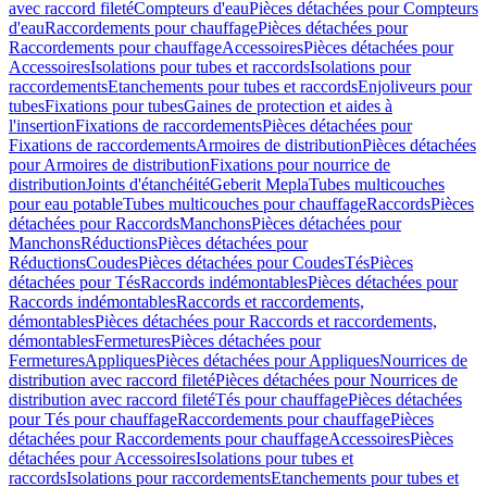
avec raccord fileté
Compteurs d'eau
Pièces détachées pour Compteurs
d'eau
Raccordements pour chauffage
Pièces détachées pour
Raccordements pour chauffage
Accessoires
Pièces détachées pour
Accessoires
Isolations pour tubes et raccords
Isolations pour
raccordements
Etanchements pour tubes et raccords
Enjoliveurs pour
tubes
Fixations pour tubes
Gaines de protection et aides à
l'insertion
Fixations de raccordements
Pièces détachées pour
Fixations de raccordements
Armoires de distribution
Pièces détachées
pour Armoires de distribution
Fixations pour nourrice de
distribution
Joints d'étanchéité
Geberit Mepla
Tubes multicouches
pour eau potable
Tubes multicouches pour chauffage
Raccords
Pièces
détachées pour Raccords
Manchons
Pièces détachées pour
Manchons
Réductions
Pièces détachées pour
Réductions
Coudes
Pièces détachées pour Coudes
Tés
Pièces
détachées pour Tés
Raccords indémontables
Pièces détachées pour
Raccords indémontables
Raccords et raccordements,
démontables
Pièces détachées pour Raccords et raccordements,
démontables
Fermetures
Pièces détachées pour
Fermetures
Appliques
Pièces détachées pour Appliques
Nourrices de
distribution avec raccord fileté
Pièces détachées pour Nourrices de
distribution avec raccord fileté
Tés pour chauffage
Pièces détachées
pour Tés pour chauffage
Raccordements pour chauffage
Pièces
détachées pour Raccordements pour chauffage
Accessoires
Pièces
détachées pour Accessoires
Isolations pour tubes et
raccords
Isolations pour raccordements
Etanchements pour tubes et