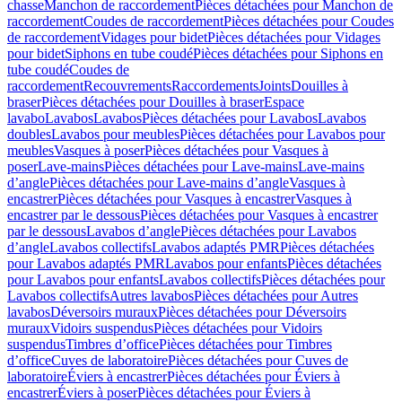
chasse
Manchon de raccordement
Pièces détachées pour Manchon de
raccordement
Coudes de raccordement
Pièces détachées pour Coudes
de raccordement
Vidages pour bidet
Pièces détachées pour Vidages
pour bidet
Siphons en tube coudé
Pièces détachées pour Siphons en
tube coudé
Coudes de
raccordement
Recouvrements
Raccordements
Joints
Douilles à
braser
Pièces détachées pour Douilles à braser
Espace
lavabo
Lavabos
Lavabos
Pièces détachées pour Lavabos
Lavabos
doubles
Lavabos pour meubles
Pièces détachées pour Lavabos pour
meubles
Vasques à poser
Pièces détachées pour Vasques à
poser
Lave-mains
Pièces détachées pour Lave-mains
Lave-mains
d’angle
Pièces détachées pour Lave-mains d’angle
Vasques à
encastrer
Pièces détachées pour Vasques à encastrer
Vasques à
encastrer par le dessous
Pièces détachées pour Vasques à encastrer
par le dessous
Lavabos d’angle
Pièces détachées pour Lavabos
d’angle
Lavabos collectifs
Lavabos adaptés PMR
Pièces détachées
pour Lavabos adaptés PMR
Lavabos pour enfants
Pièces détachées
pour Lavabos pour enfants
Lavabos collectifs
Pièces détachées pour
Lavabos collectifs
Autres lavabos
Pièces détachées pour Autres
lavabos
Déversoirs muraux
Pièces détachées pour Déversoirs
muraux
Vidoirs suspendus
Pièces détachées pour Vidoirs
suspendus
Timbres dʼoffice
Pièces détachées pour Timbres
dʼoffice
Cuves de laboratoire
Pièces détachées pour Cuves de
laboratoire
Éviers à encastrer
Pièces détachées pour Éviers à
encastrer
Éviers à poser
Pièces détachées pour Éviers à