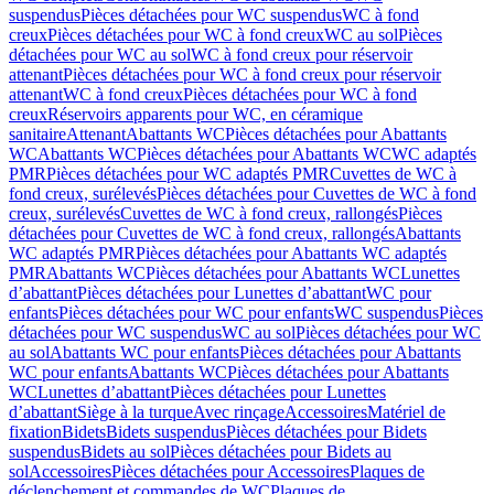
suspendus
Pièces détachées pour WC suspendus
WC à fond
creux
Pièces détachées pour WC à fond creux
WC au sol
Pièces
détachées pour WC au sol
WC à fond creux pour réservoir
attenant
Pièces détachées pour WC à fond creux pour réservoir
attenant
WC à fond creux
Pièces détachées pour WC à fond
creux
Réservoirs apparents pour WC, en céramique
sanitaire
Attenant
Abattants WC
Pièces détachées pour Abattants
WC
Abattants WC
Pièces détachées pour Abattants WC
WC adaptés
PMR
Pièces détachées pour WC adaptés PMR
Cuvettes de WC à
fond creux, surélevés
Pièces détachées pour Cuvettes de WC à fond
creux, surélevés
Cuvettes de WC à fond creux, rallongés
Pièces
détachées pour Cuvettes de WC à fond creux, rallongés
Abattants
WC adaptés PMR
Pièces détachées pour Abattants WC adaptés
PMR
Abattants WC
Pièces détachées pour Abattants WC
Lunettes
d’abattant
Pièces détachées pour Lunettes d’abattant
WC pour
enfants
Pièces détachées pour WC pour enfants
WC suspendus
Pièces
détachées pour WC suspendus
WC au sol
Pièces détachées pour WC
au sol
Abattants WC pour enfants
Pièces détachées pour Abattants
WC pour enfants
Abattants WC
Pièces détachées pour Abattants
WC
Lunettes d’abattant
Pièces détachées pour Lunettes
d’abattant
Siège à la turque
Avec rinçage
Accessoires
Matériel de
fixation
Bidets
Bidets suspendus
Pièces détachées pour Bidets
suspendus
Bidets au sol
Pièces détachées pour Bidets au
sol
Accessoires
Pièces détachées pour Accessoires
Plaques de
déclenchement et commandes de WC
Plaques de