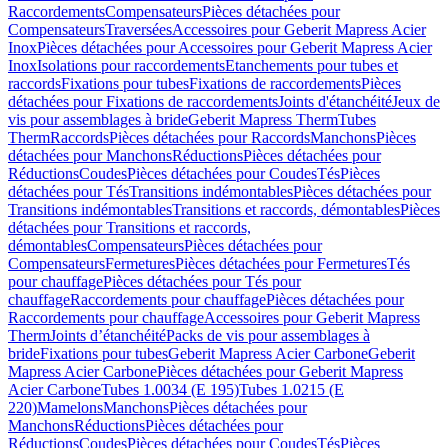
Raccordements
Compensateurs
Pièces détachées pour
Compensateurs
Traversées
Accessoires pour Geberit Mapress Acier
Inox
Pièces détachées pour Accessoires pour Geberit Mapress Acier
Inox
Isolations pour raccordements
Etanchements pour tubes et
raccords
Fixations pour tubes
Fixations de raccordements
Pièces
détachées pour Fixations de raccordements
Joints d'étanchéité
Jeux de
vis pour assemblages à bride
Geberit Mapress Therm
Tubes
Therm
Raccords
Pièces détachées pour Raccords
Manchons
Pièces
détachées pour Manchons
Réductions
Pièces détachées pour
Réductions
Coudes
Pièces détachées pour Coudes
Tés
Pièces
détachées pour Tés
Transitions indémontables
Pièces détachées pour
Transitions indémontables
Transitions et raccords, démontables
Pièces
détachées pour Transitions et raccords,
démontables
Compensateurs
Pièces détachées pour
Compensateurs
Fermetures
Pièces détachées pour Fermetures
Tés
pour chauffage
Pièces détachées pour Tés pour
chauffage
Raccordements pour chauffage
Pièces détachées pour
Raccordements pour chauffage
Accessoires pour Geberit Mapress
Therm
Joints d’étanchéité
Packs de vis pour assemblages à
bride
Fixations pour tubes
Geberit Mapress Acier Carbone
Geberit
Mapress Acier Carbone
Pièces détachées pour Geberit Mapress
Acier Carbone
Tubes 1.0034 (E 195)
Tubes 1.0215 (E
220)
Mamelons
Manchons
Pièces détachées pour
Manchons
Réductions
Pièces détachées pour
Réductions
Coudes
Pièces détachées pour Coudes
Tés
Pièces