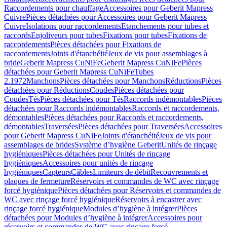
Raccordements pour chauffage
Accessoires pour Geberit Mapress
Cuivre
Pièces détachées pour Accessoires pour Geberit Mapress
Cuivre
Isolations pour raccordements
Etanchements pour tubes et
raccords
Enjoliveurs pour tubes
Fixations pour tubes
Fixations de
raccordements
Pièces détachées pour Fixations de
raccordements
Joints d'étanchéité
Jeux de vis pour assemblages à
bride
Geberit Mapress CuNiFe
Geberit Mapress CuNiFe
Pièces
détachées pour Geberit Mapress CuNiFe
Tubes
2.1972
Manchons
Pièces détachées pour Manchons
Réductions
Pièces
détachées pour Réductions
Coudes
Pièces détachées pour
Coudes
Tés
Pièces détachées pour Tés
Raccords indémontables
Pièces
détachées pour Raccords indémontables
Raccords et raccordements,
démontables
Pièces détachées pour Raccords et raccordements,
démontables
Traversées
Pièces détachées pour Traversées
Accessoires
pour Geberit Mapress CuNiFe
Joints d'étanchéité
Jeux de vis pour
assemblages de brides
Système d’hygiène Geberit
Unités de rinçage
hygiéniques
Pièces détachées pour Unités de rinçage
hygiéniques
Accessoires pour unités de rinçage
hygiéniques
Capteurs
Câbles
Limiteurs de débit
Recouvrements et
plaques de fermeture
Réservoirs et commandes de WC avec rinçage
forcé hygiénique
Pièces détachées pour Réservoirs et commandes de
WC avec rinçage forcé hygiénique
Réservoirs à encastrer avec
rinçage forcé hygiénique
Modules d’hygiène à intégrer
Pièces
détachées pour Modules d’hygiène à intégrer
Accessoires pour
réservoirs et commandes de WC avec rinçage forcé