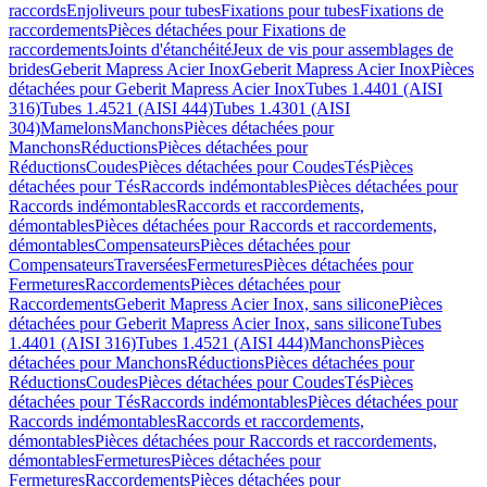
raccords
Enjoliveurs pour tubes
Fixations pour tubes
Fixations de
raccordements
Pièces détachées pour Fixations de
raccordements
Joints d'étanchéité
Jeux de vis pour assemblages de
brides
Geberit Mapress Acier Inox
Geberit Mapress Acier Inox
Pièces
détachées pour Geberit Mapress Acier Inox
Tubes 1.4401 (AISI
316)
Tubes 1.4521 (AISI 444)
Tubes 1.4301 (AISI
304)
Mamelons
Manchons
Pièces détachées pour
Manchons
Réductions
Pièces détachées pour
Réductions
Coudes
Pièces détachées pour Coudes
Tés
Pièces
détachées pour Tés
Raccords indémontables
Pièces détachées pour
Raccords indémontables
Raccords et raccordements,
démontables
Pièces détachées pour Raccords et raccordements,
démontables
Compensateurs
Pièces détachées pour
Compensateurs
Traversées
Fermetures
Pièces détachées pour
Fermetures
Raccordements
Pièces détachées pour
Raccordements
Geberit Mapress Acier Inox, sans silicone
Pièces
détachées pour Geberit Mapress Acier Inox, sans silicone
Tubes
1.4401 (AISI 316)
Tubes 1.4521 (AISI 444)
Manchons
Pièces
détachées pour Manchons
Réductions
Pièces détachées pour
Réductions
Coudes
Pièces détachées pour Coudes
Tés
Pièces
détachées pour Tés
Raccords indémontables
Pièces détachées pour
Raccords indémontables
Raccords et raccordements,
démontables
Pièces détachées pour Raccords et raccordements,
démontables
Fermetures
Pièces détachées pour
Fermetures
Raccordements
Pièces détachées pour