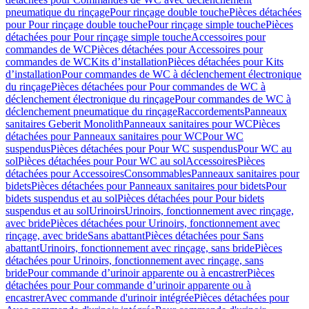
pneumatique du rinçage
Pour rinçage double touche
Pièces détachées
pour Pour rinçage double touche
Pour rinçage simple touche
Pièces
détachées pour Pour rinçage simple touche
Accessoires pour
commandes de WC
Pièces détachées pour Accessoires pour
commandes de WC
Kits d’installation
Pièces détachées pour Kits
d’installation
Pour commandes de WC à déclenchement électronique
du rinçage
Pièces détachées pour Pour commandes de WC à
déclenchement électronique du rinçage
Pour commandes de WC à
déclenchement pneumatique du rinçage
Raccordements
Panneaux
sanitaires Geberit Monolith
Panneaux sanitaires pour WC
Pièces
détachées pour Panneaux sanitaires pour WC
Pour WC
suspendus
Pièces détachées pour Pour WC suspendus
Pour WC au
sol
Pièces détachées pour Pour WC au sol
Accessoires
Pièces
détachées pour Accessoires
Consommables
Panneaux sanitaires pour
bidets
Pièces détachées pour Panneaux sanitaires pour bidets
Pour
bidets suspendus et au sol
Pièces détachées pour Pour bidets
suspendus et au sol
Urinoirs
Urinoirs, fonctionnement avec rinçage,
avec bride
Pièces détachées pour Urinoirs, fonctionnement avec
rinçage, avec bride
Sans abattant
Pièces détachées pour Sans
abattant
Urinoirs, fonctionnement avec rinçage, sans bride
Pièces
détachées pour Urinoirs, fonctionnement avec rinçage, sans
bride
Pour commande d’urinoir apparente ou à encastrer
Pièces
détachées pour Pour commande d’urinoir apparente ou à
encastrer
Avec commande d'urinoir intégrée
Pièces détachées pour