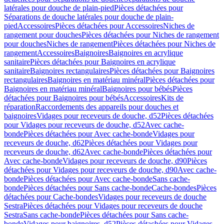
latérales pour douche de plain-pied
Pièces détachées pour
Séparations de douche latérales pour douche de plain-
pied
Accessoires
Pièces détachées pour Accessoires
Niches de
rangement pour douches
Pièces détachées pour Niches de rangement
pour douches
Niches de rangement
Pièces détachées pour Niches de
rangement
Accessoires
Baignoires
Baignoires en acrylique
sanitaire
Pièces détachées pour Baignoires en acrylique
sanitaire
Baignoires rectangulaires
Pièces détachées pour Baignoires
rectangulaires
Baignoires en matériau minéral
Pièces détachées pour
Baignoires en matériau minéral
Baignoires pour bébés
Pièces
détachées pour Baignoires pour bébés
Accessoires
Kits de
réparation
Raccordements des appareils pour douches et
baignoires
Vidages pour receveurs de douche, d52
Pièces détachées
pour Vidages pour receveurs de douche, d52
Avec cache-
bonde
Pièces détachées pour Avec cache-bonde
Vidages pour
receveurs de douche, d62
Pièces détachées pour Vidages pour
receveurs de douche, d62
Avec cache-bonde
Pièces détachées pour
Avec cache-bonde
Vidages pour receveurs de douche, d90
Pièces
détachées pour Vidages pour receveurs de douche, d90
Avec cache-
bonde
Pièces détachées pour Avec cache-bonde
Sans cache-
bonde
Pièces détachées pour Sans cache-bonde
Cache-bondes
Pièces
détachées pour Cache-bondes
Vidages pour receveurs de douche
Sestra
Pièces détachées pour Vidages pour receveurs de douche
Sestra
Sans cache-bonde
Pièces détachées pour Sans cache-
bonde
Vidages pour baignoires, d52
Pièces détachées pour Vidages