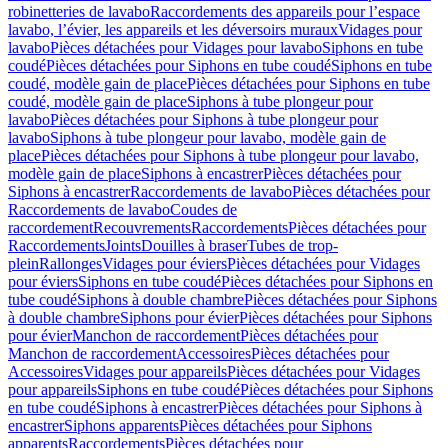
robinetteries de lavabo
Raccordements des appareils pour l’espace
lavabo, l’évier, les appareils et les déversoirs muraux
Vidages pour
lavabo
Pièces détachées pour Vidages pour lavabo
Siphons en tube
coudé
Pièces détachées pour Siphons en tube coudé
Siphons en tube
coudé, modèle gain de place
Pièces détachées pour Siphons en tube
coudé, modèle gain de place
Siphons à tube plongeur pour
lavabo
Pièces détachées pour Siphons à tube plongeur pour
lavabo
Siphons à tube plongeur pour lavabo, modèle gain de
place
Pièces détachées pour Siphons à tube plongeur pour lavabo,
modèle gain de place
Siphons à encastrer
Pièces détachées pour
Siphons à encastrer
Raccordements de lavabo
Pièces détachées pour
Raccordements de lavabo
Coudes de
raccordement
Recouvrements
Raccordements
Pièces détachées pour
Raccordements
Joints
Douilles à braser
Tubes de trop-
plein
Rallonges
Vidages pour éviers
Pièces détachées pour Vidages
pour éviers
Siphons en tube coudé
Pièces détachées pour Siphons en
tube coudé
Siphons à double chambre
Pièces détachées pour Siphons
à double chambre
Siphons pour évier
Pièces détachées pour Siphons
pour évier
Manchon de raccordement
Pièces détachées pour
Manchon de raccordement
Accessoires
Pièces détachées pour
Accessoires
Vidages pour appareils
Pièces détachées pour Vidages
pour appareils
Siphons en tube coudé
Pièces détachées pour Siphons
en tube coudé
Siphons à encastrer
Pièces détachées pour Siphons à
encastrer
Siphons apparents
Pièces détachées pour Siphons
apparents
Raccordements
Pièces détachées pour