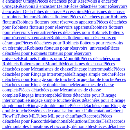
à encastrer Omega
Pièces détachées pour Réservoirs à encastrer
Omega
Réservoirs à encastrer Delta
Pièces détachées pour Réservoirs
à encastrer Delta
Tubes de chasse
Accessoires
Mécanismes de chasse
et robinets flotteurs
Robinets flotteurs
Pièces détachées pour Robinets
flotteurs
Robinets flotteurs pour réservoirs apparents
Pièces détachées
pour Robinets flotteurs pour réservoirs apparents
Robinets flotteurs
pour réservoirs à encastrer
Pièces détachées pour Robinets flotteurs
pour réservoirs à encastrer
Robinets flotteurs pour réservoirs en
céramique
Pièces détachées pour Robinets flotteurs pour réservoirs
en céramique
Robinets flotteurs pour réservoirs, universels
Pièces
détachées pour Robinets flotteurs pour réservoirs,
universels
Robinets flotteurs pour Monolith
Pièces détachées pour
Robinets flotteurs pour Monolith
Mécanismes de chasse
Pièces
détachées pour Mécanismes de chasse
Rinçage interrompable
Pièces
détachées pour Rinçage interrompable
Rinçage simple touche
Pièces
détachées pour Rinçage simple touche
Rinçage double touche
Pièces
détachées pour Rinçage double touche
Mécanismes de chasse
complets
Pièces détachées pour Mécanismes de chasse
complets
Rinçage interrompable
Pièces détachées pour Rinçage
interrompable
Rinçage simple touche
Pièces détachées pour Rinçage
simple touche
Rinçage double touche
Pièces détachées pour Rinçage
double touche
Systèmes de canalisation pour l’alimentation
Geberit
FlowFit
Tubes ML
Tubes ML pour chauffage
Raccords
Pièces
détachées pour Raccords
Manchons
Réductions
Coudes
Tés
Raccords
indémontables
Transitions et raccords, démontables
Pièces détachées