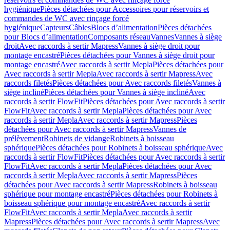
hygiénique
Pièces détachées pour Accessoires pour réservoirs et
commandes de WC avec rinçage forcé
hygiénique
Capteurs
Câbles
Blocs d’alimentation
Pièces détachées
pour Blocs d’alimentation
Composants réseau
Vannes
Vannes à siège
droit
Avec raccords à sertir Mapress
Vannes à siège droit pour
montage encastré
Pièces détachées pour Vannes à siège droit pour
montage encastré
Avec raccords à sertir Mepla
Pièces détachées pour
Avec raccords à sertir Mepla
Avec raccords à sertir Mapress
Avec
raccords filetés
Pièces détachées pour Avec raccords filetés
Vannes à
siège incliné
Pièces détachées pour Vannes à siège incliné
Avec
raccords à sertir FlowFit
Pièces détachées pour Avec raccords à sertir
FlowFit
Avec raccords à sertir Mepla
Pièces détachées pour Avec
raccords à sertir Mepla
Avec raccords à sertir Mapress
Pièces
détachées pour Avec raccords à sertir Mapress
Vannes de
prélèvement
Robinets de vidange
Robinets à boisseau
sphérique
Pièces détachées pour Robinets à boisseau sphérique
Avec
raccords à sertir FlowFit
Pièces détachées pour Avec raccords à sertir
FlowFit
Avec raccords à sertir Mepla
Pièces détachées pour Avec
raccords à sertir Mepla
Avec raccords à sertir Mapress
Pièces
détachées pour Avec raccords à sertir Mapress
Robinets à boisseau
sphérique pour montage encastré
Pièces détachées pour Robinets à
boisseau sphérique pour montage encastré
Avec raccords à sertir
FlowFit
Avec raccords à sertir Mepla
Avec raccords à sertir
Mapress
Pièces détachées pour Avec raccords à sertir Mapress
Avec