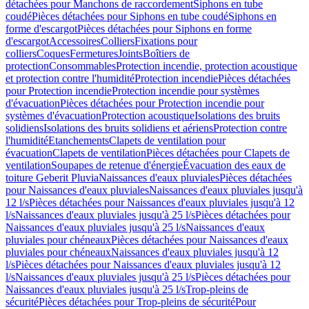
détachées pour Manchons de raccordement
Siphons en tube
coudé
Pièces détachées pour Siphons en tube coudé
Siphons en
forme d'escargot
Pièces détachées pour Siphons en forme
d'escargot
Accessoires
Colliers
Fixations pour
colliers
Coques
Fermetures
Joints
Boîtiers de
protection
Consommables
Protection incendie, protection acoustique
et protection contre l'humidité
Protection incendie
Pièces détachées
pour Protection incendie
Protection incendie pour systèmes
d'évacuation
Pièces détachées pour Protection incendie pour
systèmes d'évacuation
Protection acoustique
Isolations des bruits
solidiens
Isolations des bruits solidiens et aériens
Protection contre
l'humidité
Etanchements
Clapets de ventilation pour
évacuation
Clapets de ventilation
Pièces détachées pour Clapets de
ventilation
Soupapes de retenue d'énergie
Évacuation des eaux de
toiture Geberit Pluvia
Naissances d'eaux pluviales
Pièces détachées
pour Naissances d'eaux pluviales
Naissances d'eaux pluviales jusqu'à
12 l/s
Pièces détachées pour Naissances d'eaux pluviales jusqu'à 12
l/s
Naissances d'eaux pluviales jusqu'à 25 l/s
Pièces détachées pour
Naissances d'eaux pluviales jusqu'à 25 l/s
Naissances d'eaux
pluviales pour chéneaux
Pièces détachées pour Naissances d'eaux
pluviales pour chéneaux
Naissances d'eaux pluviales jusqu'à 12
l/s
Pièces détachées pour Naissances d'eaux pluviales jusqu'à 12
l/s
Naissances d'eaux pluviales jusqu'à 25 l/s
Pièces détachées pour
Naissances d'eaux pluviales jusqu'à 25 l/s
Trop-pleins de
sécurité
Pièces détachées pour Trop-pleins de sécurité
Pour