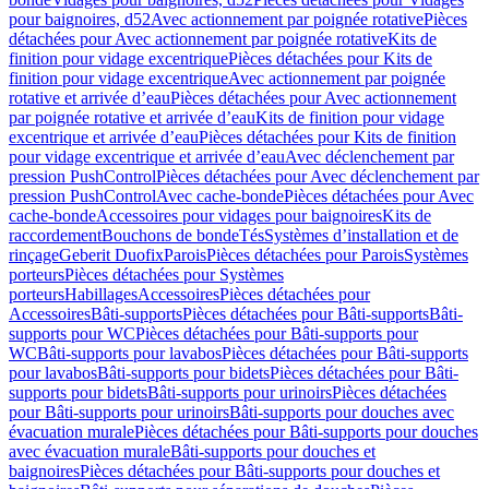
pour baignoires, d52
Avec actionnement par poignée rotative
Pièces
détachées pour Avec actionnement par poignée rotative
Kits de
finition pour vidage excentrique
Pièces détachées pour Kits de
finition pour vidage excentrique
Avec actionnement par poignée
rotative et arrivée d’eau
Pièces détachées pour Avec actionnement
par poignée rotative et arrivée d’eau
Kits de finition pour vidage
excentrique et arrivée d’eau
Pièces détachées pour Kits de finition
pour vidage excentrique et arrivée d’eau
Avec déclenchement par
pression PushControl
Pièces détachées pour Avec déclenchement par
pression PushControl
Avec cache-bonde
Pièces détachées pour Avec
cache-bonde
Accessoires pour vidages pour baignoires
Kits de
raccordement
Bouchons de bonde
Tés
Systèmes d’installation et de
rinçage
Geberit Duofix
Parois
Pièces détachées pour Parois
Systèmes
porteurs
Pièces détachées pour Systèmes
porteurs
Habillages
Accessoires
Pièces détachées pour
Accessoires
Bâti-supports
Pièces détachées pour Bâti-supports
Bâti-
supports pour WC
Pièces détachées pour Bâti-supports pour
WC
Bâti-supports pour lavabos
Pièces détachées pour Bâti-supports
pour lavabos
Bâti-supports pour bidets
Pièces détachées pour Bâti-
supports pour bidets
Bâti-supports pour urinoirs
Pièces détachées
pour Bâti-supports pour urinoirs
Bâti-supports pour douches avec
évacuation murale
Pièces détachées pour Bâti-supports pour douches
avec évacuation murale
Bâti-supports pour douches et
baignoires
Pièces détachées pour Bâti-supports pour douches et