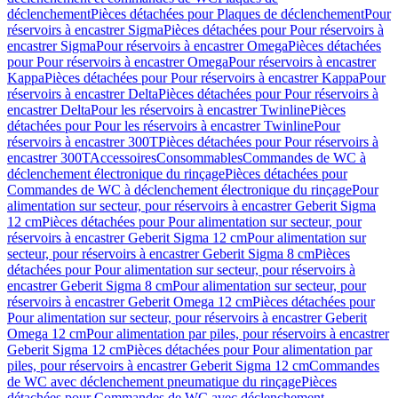
déclenchement
Pièces détachées pour Plaques de déclenchement
Pour
réservoirs à encastrer Sigma
Pièces détachées pour Pour réservoirs à
encastrer Sigma
Pour réservoirs à encastrer Omega
Pièces détachées
pour Pour réservoirs à encastrer Omega
Pour réservoirs à encastrer
Kappa
Pièces détachées pour Pour réservoirs à encastrer Kappa
Pour
réservoirs à encastrer Delta
Pièces détachées pour Pour réservoirs à
encastrer Delta
Pour les réservoirs à encastrer Twinline
Pièces
détachées pour Pour les réservoirs à encastrer Twinline
Pour
réservoirs à encastrer 300T
Pièces détachées pour Pour réservoirs à
encastrer 300T
Accessoires
Consommables
Commandes de WC à
déclenchement électronique du rinçage
Pièces détachées pour
Commandes de WC à déclenchement électronique du rinçage
Pour
alimentation sur secteur, pour réservoirs à encastrer Geberit Sigma
12 cm
Pièces détachées pour Pour alimentation sur secteur, pour
réservoirs à encastrer Geberit Sigma 12 cm
Pour alimentation sur
secteur, pour réservoirs à encastrer Geberit Sigma 8 cm
Pièces
détachées pour Pour alimentation sur secteur, pour réservoirs à
encastrer Geberit Sigma 8 cm
Pour alimentation sur secteur, pour
réservoirs à encastrer Geberit Omega 12 cm
Pièces détachées pour
Pour alimentation sur secteur, pour réservoirs à encastrer Geberit
Omega 12 cm
Pour alimentation par piles, pour réservoirs à encastrer
Geberit Sigma 12 cm
Pièces détachées pour Pour alimentation par
piles, pour réservoirs à encastrer Geberit Sigma 12 cm
Commandes
de WC avec déclenchement pneumatique du rinçage
Pièces
détachées pour Commandes de WC avec déclenchement