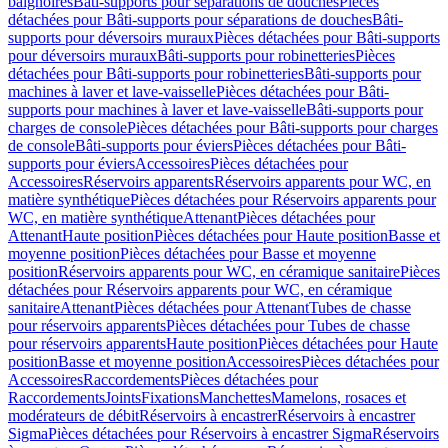
baignoires
Bâti-supports pour séparations de douches
Pièces
détachées pour Bâti-supports pour séparations de douches
Bâti-
supports pour déversoirs muraux
Pièces détachées pour Bâti-supports
pour déversoirs muraux
Bâti-supports pour robinetteries
Pièces
détachées pour Bâti-supports pour robinetteries
Bâti-supports pour
machines à laver et lave-vaisselle
Pièces détachées pour Bâti-
supports pour machines à laver et lave-vaisselle
Bâti-supports pour
charges de console
Pièces détachées pour Bâti-supports pour charges
de console
Bâti-supports pour éviers
Pièces détachées pour Bâti-
supports pour éviers
Accessoires
Pièces détachées pour
Accessoires
Réservoirs apparents
Réservoirs apparents pour WC, en
matière synthétique
Pièces détachées pour Réservoirs apparents pour
WC, en matière synthétique
Attenant
Pièces détachées pour
Attenant
Haute position
Pièces détachées pour Haute position
Basse et
moyenne position
Pièces détachées pour Basse et moyenne
position
Réservoirs apparents pour WC, en céramique sanitaire
Pièces
détachées pour Réservoirs apparents pour WC, en céramique
sanitaire
Attenant
Pièces détachées pour Attenant
Tubes de chasse
pour réservoirs apparents
Pièces détachées pour Tubes de chasse
pour réservoirs apparents
Haute position
Pièces détachées pour Haute
position
Basse et moyenne position
Accessoires
Pièces détachées pour
Accessoires
Raccordements
Pièces détachées pour
Raccordements
Joints
Fixations
Manchettes
Mamelons, rosaces et
modérateurs de débit
Réservoirs à encastrer
Réservoirs à encastrer
Sigma
Pièces détachées pour Réservoirs à encastrer Sigma
Réservoirs