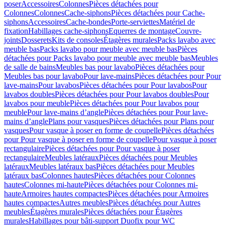
poser
Accessoires
Colonnes
Pièces détachées pour
Colonnes
Colonnes
Cache-siphons
Pièces détachées pour Cache-
siphons
Accessoires
Cache-bondes
Porte-serviettes
Matériel de
fixation
Habillages cache-siphons
Equerres de montage
Couvre-
joints
Dosserets
Kits de consoles
Étagères murales
Packs lavabo avec
meuble bas
Packs lavabo pour meuble avec meuble bas
Pièces
détachées pour Packs lavabo pour meuble avec meuble bas
Meubles
de salle de bains
Meubles bas pour lavabo
Pièces détachées pour
Meubles bas pour lavabo
Pour lave-mains
Pièces détachées pour Pour
lave-mains
Pour lavabos
Pièces détachées pour Pour lavabos
Pour
lavabos doubles
Pièces détachées pour Pour lavabos doubles
Pour
lavabos pour meuble
Pièces détachées pour Pour lavabos pour
meuble
Pour lave-mains d’angle
Pièces détachées pour Pour lave-
mains d’angle
Plans pour vasques
Pièces détachées pour Plans pour
vasques
Pour vasque à poser en forme de coupelle
Pièces détachées
pour Pour vasque à poser en forme de coupelle
Pour vasque à poser
rectangulaire
Pièces détachées pour Pour vasque à poser
rectangulaire
Meubles latéraux
Pièces détachées pour Meubles
latéraux
Meubles latéraux bas
Pièces détachées pour Meubles
latéraux bas
Colonnes hautes
Pièces détachées pour Colonnes
hautes
Colonnes mi-haute
Pièces détachées pour Colonnes mi-
haute
Armoires hautes compactes
Pièces détachées pour Armoires
hautes compactes
Autres meubles
Pièces détachées pour Autres
meubles
Étagères murales
Pièces détachées pour Étagères
murales
Habillages pour bâti-support Duofix pour WC