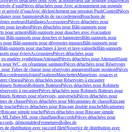
tive
Pièces détachées pour Avec actionnement par poignée rotative
Kits
rrivée d’eau
Pièces détachées pour Avec actionnement par poignée
 et arrivée d’eau
Avec déclenchement par pression PushControl
Pièces
idages pour baignoires
Kits de raccordement
Bouchons de
tèmes porteurs
Habillages
Accessoires
Pièces détachées pour
rts pour lavabos
Pièces détachées pour Bâti-supports pour
ts pour urinoirs
Bâti-supports pour douches avec évacuation
our Bâti-supports pour douches et baignoires
Bâti-supports pour
es pour Bâti-supports pour déversoirs muraux
Bâti-supports pour
Bâti-supports pour machines à laver et lave-vaisselle
Bâti-supports
ports pour éviers
Accessoires
Pièces détachées pour
 en matière synthétique
Attenant
Pièces détachées pour Attenant
Haute
s pour WC, en céramique sanitaire
Pièces détachées pour Réservoirs
 pour Tubes de chasse pour réservoirs apparents
Haute position
Pièces
r Raccordements
Joints
Fixations
Manchettes
Mamelons, rosaces et
astrer Omega
Pièces détachées pour Réservoirs à encastrer
inets flotteurs
Robinets flotteurs
Pièces détachées pour Robinets
réservoirs à encastrer
Pièces détachées pour Robinets flotteurs pour
inets flotteurs pour réservoirs, universels
Pièces détachées pour
mes de chasse
Pièces détachées pour Mécanismes de chasse
Rinçage
le touche
Pièces détachées pour Rinçage double touche
Mécanismes
e
Rinçage simple touche
Pièces détachées pour Rinçage simple
s ML
Tubes ML pour chauffage
Raccords
Pièces détachées pour
raccords, démontables
Fermetures
Boîtes de
s de distribution avec raccord fileté
Nourrice de distribution avec