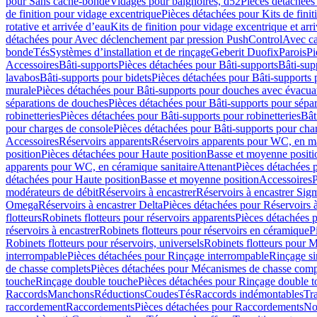
pour Sans cache-bonde
Vidages pour baignoires, d52
Pièces détachées
de finition pour vidage excentrique
Pièces détachées pour Kits de fini
rotative et arrivée d’eau
Kits de finition pour vidage excentrique et arr
détachées pour Avec déclenchement par pression PushControl
Avec c
bonde
Tés
Systèmes d’installation et de rinçage
Geberit Duofix
Parois
Pi
Accessoires
Bâti-supports
Pièces détachées pour Bâti-supports
Bâti-su
lavabos
Bâti-supports pour bidets
Pièces détachées pour Bâti-supports 
murale
Pièces détachées pour Bâti-supports pour douches avec évacua
séparations de douches
Pièces détachées pour Bâti-supports pour sépa
robinetteries
Pièces détachées pour Bâti-supports pour robinetteries
Bât
pour charges de console
Pièces détachées pour Bâti-supports pour cha
Accessoires
Réservoirs apparents
Réservoirs apparents pour WC, en ma
position
Pièces détachées pour Haute position
Basse et moyenne positi
apparents pour WC, en céramique sanitaire
Attenant
Pièces détachées 
détachées pour Haute position
Basse et moyenne position
Accessoires
P
modérateurs de débit
Réservoirs à encastrer
Réservoirs à encastrer Sig
Omega
Réservoirs à encastrer Delta
Pièces détachées pour Réservoirs à
flotteurs
Robinets flotteurs pour réservoirs apparents
Pièces détachées p
réservoirs à encastrer
Robinets flotteurs pour réservoirs en céramique
P
Robinets flotteurs pour réservoirs, universels
Robinets flotteurs pour 
interrompable
Pièces détachées pour Rinçage interrompable
Rinçage s
de chasse complets
Pièces détachées pour Mécanismes de chasse comp
touche
Rinçage double touche
Pièces détachées pour Rinçage double 
Raccords
Manchons
Réductions
Coudes
Tés
Raccords indémontables
Tra
raccordement
Raccordements
Pièces détachées pour Raccordements
Nou