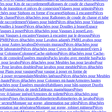
ées pour Kits de raccordement
Rallonges de coude de chasse
Pièces
s de transition et pièces de connexion
Vidages pour urinoirs
Pièces
achées pour Siphons en forme d’escargot
Siphons à encastrer
Pièces
de chasse
Pièces détachées pour Rallonges de coude de chasse et tube
 de raccordement
Vidages pour bidet
Pièces détachées pour Vidages
ouilles à braser
Pièces détachées pour Douilles à braser
Espace
asques à poser
Pièces détachées pour Vasques à poser
Lave-
our Vasques à encastrer
Vasques à encastrer par le dessous
Pièces
s PMR
Pièces détachées pour Lavabos adaptés PMR
Lavabos pour
s pour Autres lavabos
Déversoirs muraux
Pièces détachées pour
e laboratoire
Pièces détachées pour Cuves de laboratoire
Éviers à
our Colonnes
Colonnes
Cache-siphons
Pièces détachées pour Cache-
ts de consoles
Étagères murales
Packs lavabo avec meuble bas
Packs
 pour lavabo
Pièces détachées pour Meubles bas pour lavabo
Pour
r Pour lavabos doubles
Pour lavabos pour meuble
Pièces détachées
our Plans pour vasques
Pour vasque à poser en forme de
 à poser rectangulaire
Meubles latéraux
Pièces détachées pour Meubles
-haute
Pièces détachées pour Colonnes mi-haute
Armoires hautes
tachées pour Étagères murales
Habillages pour bâti-support Duofix
ge
Poignées
Jeux de pieds
Tableaux magnétiques
Prises
vec éclairage intégré
Armoires de toilette
Pièces détachées pour
soires
Prises électriques
Robinetteries
Robinetteries de lavabo
Pièces
 secteur
Montage sur gorge, alimentation par piles
Pièces détachées
entation par générateur
Montage sur gorge, robinet mitigeur
Pièces
n sur secteur
Montage mural, alimentation par piles
Pièces détachées