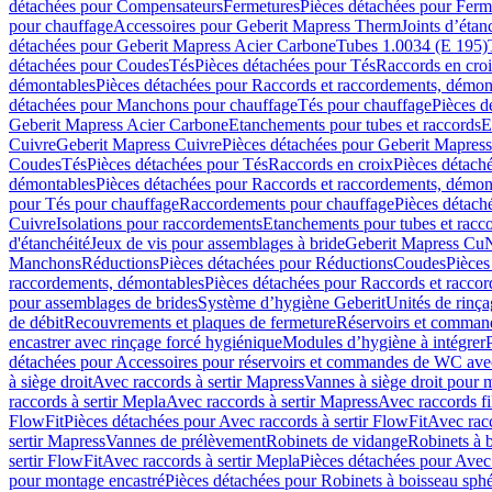
détachées pour Compensateurs
Fermetures
Pièces détachées pour Ferm
pour chauffage
Accessoires pour Geberit Mapress Therm
Joints d’étan
détachées pour Geberit Mapress Acier Carbone
Tubes 1.0034 (E 195)
détachées pour Coudes
Tés
Pièces détachées pour Tés
Raccords en cro
démontables
Pièces détachées pour Raccords et raccordements, démon
détachées pour Manchons pour chauffage
Tés pour chauffage
Pièces d
Geberit Mapress Acier Carbone
Etanchements pour tubes et raccords
E
Cuivre
Geberit Mapress Cuivre
Pièces détachées pour Geberit Mapres
Coudes
Tés
Pièces détachées pour Tés
Raccords en croix
Pièces détach
démontables
Pièces détachées pour Raccords et raccordements, démon
pour Tés pour chauffage
Raccordements pour chauffage
Pièces détach
Cuivre
Isolations pour raccordements
Etanchements pour tubes et racc
d'étanchéité
Jeux de vis pour assemblages à bride
Geberit Mapress Cu
Manchons
Réductions
Pièces détachées pour Réductions
Coudes
Pièces
raccordements, démontables
Pièces détachées pour Raccords et racco
pour assemblages de brides
Système d’hygiène Geberit
Unités de rinç
de débit
Recouvrements et plaques de fermeture
Réservoirs et comman
encastrer avec rinçage forcé hygiénique
Modules d’hygiène à intégrer
détachées pour Accessoires pour réservoirs et commandes de WC avec
à siège droit
Avec raccords à sertir Mapress
Vannes à siège droit pour 
raccords à sertir Mepla
Avec raccords à sertir Mapress
Avec raccords fi
FlowFit
Pièces détachées pour Avec raccords à sertir FlowFit
Avec racc
sertir Mapress
Vannes de prélèvement
Robinets de vidange
Robinets à 
sertir FlowFit
Avec raccords à sertir Mepla
Pièces détachées pour Avec 
pour montage encastré
Pièces détachées pour Robinets à boisseau sph