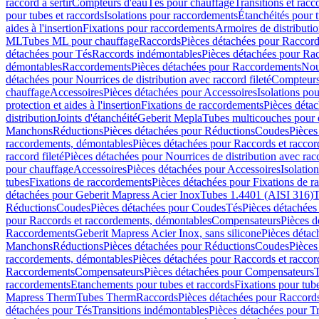
raccord à sertir
Compteurs d'eau
Tés pour chauffage
Transitions et rac
pour tubes et raccords
Isolations pour raccordements
Étanchéités pour t
aides à l'insertion
Fixations pour raccordements
Armoires de distributi
ML
Tubes ML pour chauffage
Raccords
Pièces détachées pour Raccor
détachées pour Tés
Raccords indémontables
Pièces détachées pour Ra
démontables
Raccordements
Pièces détachées pour Raccordements
Nou
détachées pour Nourrices de distribution avec raccord fileté
Compteurs
chauffage
Accessoires
Pièces détachées pour Accessoires
Isolations pou
protection et aides à l'insertion
Fixations de raccordements
Pièces déta
distribution
Joints d'étanchéité
Geberit Mepla
Tubes multicouches pour 
Manchons
Réductions
Pièces détachées pour Réductions
Coudes
Pièces
raccordements, démontables
Pièces détachées pour Raccords et racco
raccord fileté
Pièces détachées pour Nourrices de distribution avec racc
pour chauffage
Accessoires
Pièces détachées pour Accessoires
Isolatio
tubes
Fixations de raccordements
Pièces détachées pour Fixations de 
détachées pour Geberit Mapress Acier Inox
Tubes 1.4401 (AISI 316)
T
Réductions
Coudes
Pièces détachées pour Coudes
Tés
Pièces détachées
pour Raccords et raccordements, démontables
Compensateurs
Pièces 
Raccordements
Geberit Mapress Acier Inox, sans silicone
Pièces détac
Manchons
Réductions
Pièces détachées pour Réductions
Coudes
Pièces
raccordements, démontables
Pièces détachées pour Raccords et racco
Raccordements
Compensateurs
Pièces détachées pour Compensateurs
T
raccordements
Etanchements pour tubes et raccords
Fixations pour tub
Mapress Therm
Tubes Therm
Raccords
Pièces détachées pour Raccord
détachées pour Tés
Transitions indémontables
Pièces détachées pour T