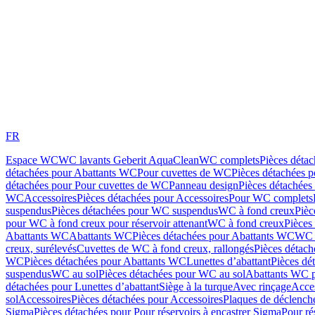
FR
Espace WC
WC lavants Geberit AquaClean
WC complets
Pièces déta
détachées pour Abattants WC
Pour cuvettes de WC
Pièces détachées 
détachées pour Pour cuvettes de WC
Panneau design
Pièces détachées
WC
Accessoires
Pièces détachées pour Accessoires
Pour WC complets
suspendus
Pièces détachées pour WC suspendus
WC à fond creux
Pièc
pour WC à fond creux pour réservoir attenant
WC à fond creux
Pièces
Abattants WC
Abattants WC
Pièces détachées pour Abattants WC
WC 
creux, surélevés
Cuvettes de WC à fond creux, rallongés
Pièces détach
WC
Pièces détachées pour Abattants WC
Lunettes d’abattant
Pièces dé
suspendus
WC au sol
Pièces détachées pour WC au sol
Abattants WC p
détachées pour Lunettes d’abattant
Siège à la turque
Avec rinçage
Acce
sol
Accessoires
Pièces détachées pour Accessoires
Plaques de déclenc
Sigma
Pièces détachées pour Pour réservoirs à encastrer Sigma
Pour ré