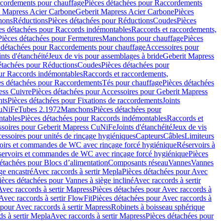
cordements pour chauffage
Pièces détachées pour Raccordements
t Mapress Acier Carbone
Geberit Mapress Acier Carbone
Pièces
hons
Réductions
Pièces détachées pour Réductions
Coudes
Pièces
es détachées pour Raccords indémontables
Raccords et raccordements,
Pièces détachées pour Fermetures
Manchons pour chauffage
Pièces
 détachées pour Raccordements pour chauffage
Accessoires pour
ints d'étanchéité
Jeux de vis pour assemblages à bride
Geberit Mapress
étachées pour Réductions
Coudes
Pièces détachées pour
ur Raccords indémontables
Raccords et raccordements,
es détachées pour Raccordements
Tés pour chauffage
Pièces détachées
ess Cuivre
Pièces détachées pour Accessoires pour Geberit Mapress
nts
Pièces détachées pour Fixations de raccordements
Joints
CuNiFe
Tubes 2.1972
Manchons
Pièces détachées pour
tables
Pièces détachées pour Raccords indémontables
Raccords et
soires pour Geberit Mapress CuNiFe
Joints d'étanchéité
Jeux de vis
essoires pour unités de rinçage hygiéniques
Capteurs
Câbles
Limiteurs
voirs et commandes de WC avec rinçage forcé hygiénique
Réservoirs à
éservoirs et commandes de WC avec rinçage forcé hygiénique
Pièces
étachées pour Blocs d’alimentation
Composants réseau
Vannes
Vannes
ge encastré
Avec raccords à sertir Mepla
Pièces détachées pour Avec
ièces détachées pour Vannes à siège incliné
Avec raccords à sertir
Avec raccords à sertir Mapress
Pièces détachées pour Avec raccords à
Avec raccords à sertir FlowFit
Pièces détachées pour Avec raccords à
 pour Avec raccords à sertir Mapress
Robinets à boisseau sphérique
s à sertir Mepla
Avec raccords à sertir Mapress
Pièces détachées pour