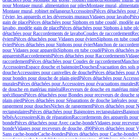
pour Montage mural, alimentation par piles
Montage mural, alimentati
Montage mural, robinet mélangeur
Accessoires
Pièces détachées pour 
l’évier, les appareils et les déversoirs muraux
Vidages pour lavabo
Pièc
gain de place
Pièces détachées pour Siphons en tube coudé, modèle ga
lavabo, modèle gain de place
Pièces détachées pour Siphons à tube pl
détachées pour Raccordements de lavabo
Coudes de raccordement
Rec
éviers
Pièces détachées pour Vidages pour éviers
Siphons en tube cou
évier
Pièces détachées pour Siphons pour évier
Manchon de raccordem
pour Vidages pour appareils
Siphons en tube coudé
Pièces détachées p
apparents
Raccordements
Pièces détachées pour Raccordements
Vidage
raccordement
Pièces détachées pour Coudes de raccordement
Manchon
Accessoires
Espace douche et baignoire
Douches
Évacuation des sols 
douche
Accessoires pour canivelles de douche
Pièces détachées pour A
pour bondes pour douche de plain-pied
Pièces détachées pour Accesso
murales
Pièces détachées pour Accessoires pour évacuations murales
R
de douche en matériau minéral
Receveurs de douche en matériau miné
spécifiques
Pièces détachées pour Bondes pour receveurs de douche s
plain-pied
Pièces détachées pour Séparations de douche latérales pour
rangement pour douches
Niches de rangement
Pièces détachées pour 
rectangulaires
Pièces détachées pour Baignoires rectangulaires
Baignoi
bébés
Accessoires
Kits de réparation
Raccordements des appareils pour 
bonde
Pièces détachées pour Avec cache-bonde
Vidages pour receveur
bonde
Vidages pour receveurs de douche, d90
Pièces détachées pour 
Sans cache-bonde
Cache-bondes
Pièces détachées pour Cache-bondes