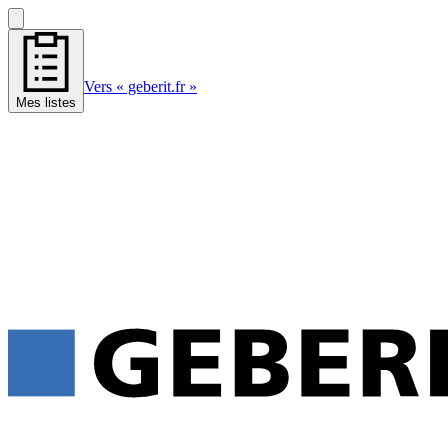
Vers « geberit.fr »
Mes listes