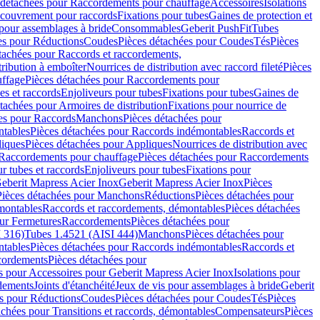
 détachées pour Raccordements pour chauffage
Accessoires
Isolations
couvrement pour raccords
Fixations pour tubes
Gaines de protection et
 pour assemblages à bride
Consommables
Geberit PushFit
Tubes
es pour Réductions
Coudes
Pièces détachées pour Coudes
Tés
Pièces
tachées pour Raccords et raccordements,
tribution à emboîter
Nourrices de distribution avec raccord fileté
Pièces
ffage
Pièces détachées pour Raccordements pour
s et raccords
Enjoliveurs pour tubes
Fixations pour tubes
Gaines de
tachées pour Armoires de distribution
Fixations pour nourrice de
es pour Raccords
Manchons
Pièces détachées pour
tables
Pièces détachées pour Raccords indémontables
Raccords et
iques
Pièces détachées pour Appliques
Nourrices de distribution avec
Raccordements pour chauffage
Pièces détachées pour Raccordements
 tubes et raccords
Enjoliveurs pour tubes
Fixations pour
eberit Mapress Acier Inox
Geberit Mapress Acier Inox
Pièces
Pièces détachées pour Manchons
Réductions
Pièces détachées pour
montables
Raccords et raccordements, démontables
Pièces détachées
ur Fermetures
Raccordements
Pièces détachées pour
 316)
Tubes 1.4521 (AISI 444)
Manchons
Pièces détachées pour
tables
Pièces détachées pour Raccords indémontables
Raccords et
ordements
Pièces détachées pour
s pour Accessoires pour Geberit Mapress Acier Inox
Isolations pour
rdements
Joints d'étanchéité
Jeux de vis pour assemblages à bride
Geberit
s pour Réductions
Coudes
Pièces détachées pour Coudes
Tés
Pièces
achées pour Transitions et raccords, démontables
Compensateurs
Pièces