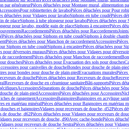
on par générateur
Pièces détachées pour Montage mural, alimentation pa
Accessoires
Pour robinetteries de lavabo
Pièces détachées pour Pour robi
es détachées pour Vidages pour lavabo
Siphons en tube coudé
Pièces dé
in de place
Siphons à tube plongeur pour lavabo
Pièces détachées pour 
ongeur pour lavabo, modèle gain de place
Siphons à encastrer
Pièces dét
ouvrements
Raccordements
Pièces détachées pour Raccordements
Joints
dé
Pièces détachées pour Siphons en tube coudé
Siphons à double chamb
ent
Pièces détachées pour Manchon de raccordement
Accessoires
Pièces
our Siphons en tube coudé
Siphons à encastrer
Pièces détachées pour Sip
s pour déversoirs muraux
Pièces détachées pour Vidages pour déversoi
 de raccordement
Pièces détachées pour Manchon de raccordement
Bon
pour douches
Pièces détachées pour Évacuation des sols pour douches
Ca
ccessoires pour canivelles de douche
Bondes pour douche de plain-pie
ires pour bondes pour douche de plain-pied
Evacuations murales
Pièces
eceveurs de douche
Pièces détachées pour Receveurs de douche
Receve
ral
Receveurs de douche en céramique sanitaire
Bâti-supports
Pièces dét
pécifiques
Accessoires
Séparations de douche
Pièces détachées pour Sép
 douche de plain-pied
Accessoires
Pièces détachées pour Accessoires
Nic
Niches de rangement
Accessoires
Baignoires
Baignoires en acrylique sanit
res en matériau minéral
Pièces détachées pour Baignoires en matériau m
douches et baignoires
Vidages pour receveurs de douche, d52
Pièces dé
s de douche, d62
Pièces détachées pour Vidages pour receveurs de dou
Vidages pour receveurs de douche, d90
Avec cache-bonde
Pièces détach
Vidages pour receveurs de douche Sestra
Pièces détachées pour Vidages