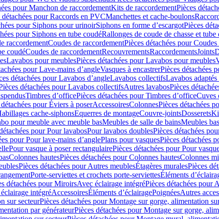
hées pour Manchon de raccordement
Kits de raccordement
Pièces détach
s détachées pour Raccords en PVC
Manchettes et cache-boulons
Raccord
chées pour Siphons pour urinoir
Siphons en forme d’escargot
Pièces dét
chées pour Siphons en tube coudé
Rallonges de coude de chasse et tube 
de raccordement
Coudes de raccordement
Pièces détachées pour Coudes
be coudé
Coudes de raccordement
Recouvrements
Raccordements
Joints
D
es
Lavabos pour meubles
Pièces détachées pour Lavabos pour meubles
V
tachées pour Lave-mains d’angle
Vasques à encastrer
Pièces détachées p
ces détachées pour Lavabos d’angle
Lavabos collectifs
Lavabos adapté
Pièces détachées pour Lavabos collectifs
Autres lavabos
Pièces détachée
uspendus
Timbres dʼoffice
Pièces détachées pour Timbres dʼoffice
Cuves d
 détachées pour Éviers à poser
Accessoires
Colonnes
Pièces détachées p
abillages cache-siphons
Equerres de montage
Couvre-joints
Dosserets
Ki
vabo pour meuble avec meuble bas
Meubles de salle de bains
Meubles bas
 détachées pour Pour lavabos
Pour lavabos doubles
Pièces détachées pou
ées pour Pour lave-mains d’angle
Plans pour vasques
Pièces détachées p
lle
Pour vasque à poser rectangulaire
Pièces détachées pour Pour vasque
bas
Colonnes hautes
Pièces détachées pour Colonnes hautes
Colonnes mi
eubles
Pièces détachées pour Autres meubles
Étagères murales
Pièces dé
 rangement
Porte-serviettes et crochets porte-serviettes
Éléments d’éclaira
es détachées pour Miroirs
Avec éclairage intégré
Pièces détachées pour A
éclairage intégré
Accessoires
Éléments d’éclairage
Poignées
Autres acces
n sur secteur
Pièces détachées pour Montage sur gorge, alimentation sur
mentation par générateur
Pièces détachées pour Montage sur gorge, alim
imentation sur secteur
Pièces détachées pour Montage mural, alimentatio