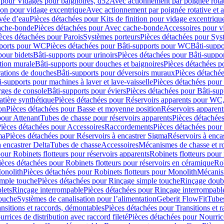
 pour Vidages pour baignoires, d52
Avec actionnement par poignée rota
tion pour vidage excentrique
Avec actionnement par poignée rotative et a
ivée d’eau
Pièces détachées pour Kits de finition pour vidage excentrique
ache-bonde
Pièces détachées pour Avec cache-bonde
Accessoires pour v
èces détachées pour Parois
Systèmes porteurs
Pièces détachées pour Sys
pports pour WC
Pièces détachées pour Bâti-supports pour WC
Bâti-suppo
pour bidets
Bâti-supports pour urinoirs
Pièces détachées pour Bâti-suppor
tion murale
Bâti-supports pour douches et baignoires
Pièces détachées p
rations de douches
Bâti-supports pour déversoirs muraux
Pièces détaché
i-supports pour machines à laver et lave-vaisselle
Pièces détachées pour 
rges de console
Bâti-supports pour éviers
Pièces détachées pour Bâti-sup
tière synthétique
Pièces détachées pour Réservoirs apparents pour WC,
on
Pièces détachées pour Basse et moyenne position
Réservoirs apparent
pour Attenant
Tubes de chasse pour réservoirs apparents
Pièces détachées
ièces détachées pour Accessoires
Raccordements
Pièces détachées pou
ma
Pièces détachées pour Réservoirs à encastrer Sigma
Réservoirs à enc
 encastrer Delta
Tubes de chasse
Accessoires
Mécanismes de chasse et rob
our Robinets flotteurs pour réservoirs apparents
Robinets flotteurs pour 
ièces détachées pour Robinets flotteurs pour réservoirs en céramique
Rob
Monolith
Pièces détachées pour Robinets flotteurs pour Monolith
Mécanis
imple touche
Pièces détachées pour Rinçage simple touche
Rinçage doub
lets
Rinçage interrompable
Pièces détachées pour Rinçage interrompabl
touche
Systèmes de canalisation pour l’alimentation
Geberit FlowFit
Tube
nsitions et raccords, démontables
Pièces détachées pour Transitions et 
rrices de distribution avec raccord fileté
Pièces détachées pour Nourrice