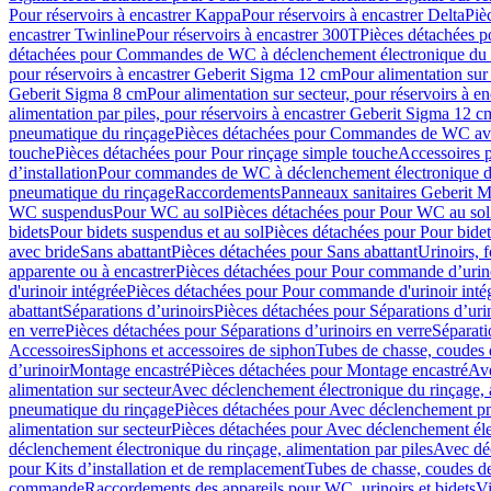
Pour réservoirs à encastrer Kappa
Pour réservoirs à encastrer Delta
Piè
encastrer Twinline
Pour réservoirs à encastrer 300T
Pièces détachées p
détachées pour Commandes de WC à déclenchement électronique du 
pour réservoirs à encastrer Geberit Sigma 12 cm
Pour alimentation sur
Geberit Sigma 8 cm
Pour alimentation sur secteur, pour réservoirs à 
alimentation par piles, pour réservoirs à encastrer Geberit Sigma 12 c
pneumatique du rinçage
Pièces détachées pour Commandes de WC ave
touche
Pièces détachées pour Pour rinçage simple touche
Accessoires
d’installation
Pour commandes de WC à déclenchement électronique d
pneumatique du rinçage
Raccordements
Panneaux sanitaires Geberit M
WC suspendus
Pour WC au sol
Pièces détachées pour Pour WC au sol
bidets
Pour bidets suspendus et au sol
Pièces détachées pour Pour bidet
avec bride
Sans abattant
Pièces détachées pour Sans abattant
Urinoirs, 
apparente ou à encastrer
Pièces détachées pour Pour commande d’urino
d'urinoir intégrée
Pièces détachées pour Pour commande d'urinoir inté
abattant
Séparations d’urinoirs
Pièces détachées pour Séparations d’uri
en verre
Pièces détachées pour Séparations d’urinoirs en verre
Séparati
Accessoires
Siphons et accessoires de siphon
Tubes de chasse, coudes 
dʼurinoir
Montage encastré
Pièces détachées pour Montage encastré
Ave
alimentation sur secteur
Avec déclenchement électronique du rinçage, a
pneumatique du rinçage
Pièces détachées pour Avec déclenchement p
alimentation sur secteur
Pièces détachées pour Avec déclenchement élec
déclenchement électronique du rinçage, alimentation par piles
Avec dé
pour Kits d’installation et de remplacement
Tubes de chasse, coudes de
commande
Raccordements des appareils pour WC, urinoirs et bidets
Vi