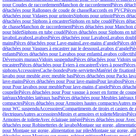
pour Coudes de raccordement
Manchon de raccordement
Pièces détac
détachées pour Rallonges de coude de chasse
Raccords en PVC
Pièce
détachées pour Vidages pour urinoirs
Siphons pour urinoir
Pièces déta
détachées pour Siphons à encastrer
Siphons en tube coudé
Pièces déta
de chasse
Manchon de raccordement
Pièces détachées pour Manchon 
pour bidet
Siphons en tube coudé
Pièces détachées pour Siphons en tu
lavabo
Lavabos
Lavabos
Pièces détachées pour Lavabos
Lavabos doubl
mains
Pièces détachées pour Lave-mains
Lave-mains d’angle
Pièces dé
détachées pour Vasques à encastrer par le dessous
Lavabos d’angle
Piè
enfants
Pièces détachées pour Lavabos pour enfants
Lavabos collectifs
Déversoirs muraux
Vidoirs suspendus
Pièces détachées pour Vidoirs s
encastrer
Pièces détachées pour Éviers à encastrer
Éviers à poser
Pièces
siphons
Accessoires
Cache-bondes
Porte-serviettes
Matériel de fixation
H
lavabo pour meuble avec meuble bas
Pièces détachées pour Packs la
lave-mains
Pièces détachées pour Pour lave-mains
Pour lavabos
Pièces
pour Pour lavabos pour meuble
Pour lave-mains d’angle
Pièces détach
coupelle
Pièces détachées pour Pour vasque à poser en forme de coupe
latéraux
Meubles latéraux bas
Pièces détachées pour Meubles latéraux 
compactes
Pièces détachées pour Armoires hautes compactes
Autres m
pour WC suspendu
Accessoires
Compartiments de tiroirs et casiers de
électriques
Autres accessoires
Miroirs et armoires et toilette
Miroirs
Pièc
Armoires de toilette
Avec éclairage intégré
Pièces détachées pour Avec 
détachées pour Robinetteries de lavabo
Montage sur gorge, alimentatio
pour Montage sur gorge, alimentation par piles
Montage sur gorge, ali
détachées pour Montage sur gorge, robinet mitigeur
Montage mural, al