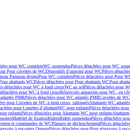
chées pour WC complets
WC suspendus
Pièces détachées pour WC susp
pour Pour cuvettes de WC
Dispositifs d’appoint pour WC
Pièces détaché
 pour Panneau design
Pour WC complets
Pièces détachées pour Pour W
Pour abattants WC
Pièces détachées pour Pour abattants WC
Pour abatt
es détachées pour WC à fond creux
WC au sol
Pièces détachées pour W
 détachées pour WC à fond creux
Réservoirs apparents pour WC, en cér
adaptés PMR
Pièces détachées pour WC adaptés PMR
Cuvettes de WC 
ées pour Cuvettes de WC à fond creux, rallongés
Abattants WC adapt
tachées pour Lunettes d’abattant
WC pour enfants
Pièces détachées pou
our enfants
Pièces détachées pour Abattants WC pour enfants
Abattant
ssoires
Matériel de fixation
Bidets
Bidets suspendus
Pièces détachées pou
hement et commandes de WC
Plaques de déclenchement
Pièces détachée
servoirs à encastrer Omega
Pièces détachées pour Pour réservoirs à enc