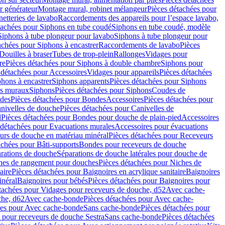
r générateur
Montage mural, robinet mélangeur
Pièces détachées pour
netteries de lavabo
Raccordements des appareils pour l’espace lavabo,
tachées pour Siphons en tube coudé
Siphons en tube coudé, modèle
Siphons à tube plongeur pour lavabo
Siphons à tube plongeur pour
achées pour Siphons à encastrer
Raccordements de lavabo
Pièces
Douilles à braser
Tubes de trop-plein
Rallonges
Vidages pour
re
Pièces détachées pour Siphons à double chambre
Siphons pour
 détachées pour Accessoires
Vidages pour appareils
Pièces détachées
hons à encastrer
Siphons apparents
Pièces détachées pour Siphons
rs muraux
Siphons
Pièces détachées pour Siphons
Coudes de
des
Pièces détachées pour Bondes
Accessoires
Pièces détachées pour
nivelles de douche
Pièces détachées pour Canivelles de
d
Pièces détachées pour Bondes pour douche de plain-pied
Accessoires
 détachées pour Evacuations murales
Accessoires pour évacuations
urs de douche en matériau minéral
Pièces détachées pour Receveurs
achées pour Bâti-supports
Bondes pour receveurs de douche
arations de douche
Séparations de douche latérales pour douche de
hes de rangement pour douches
Pièces détachées pour Niches de
aire
Pièces détachées pour Baignoires en acrylique sanitaire
Baignoires
inéral
Baignoires pour bébés
Pièces détachées pour Baignoires pour
tachées pour Vidages pour receveurs de douche, d52
Avec cache-
che, d62
Avec cache-bonde
Pièces détachées pour Avec cache-
ées pour Avec cache-bonde
Sans cache-bonde
Pièces détachées pour
 pour receveurs de douche Sestra
Sans cache-bonde
Pièces détachées