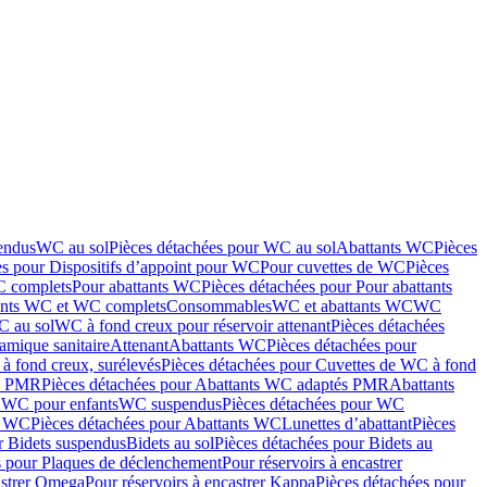
endus
WC au sol
Pièces détachées pour WC au sol
Abattants WC
Pièces
es pour Dispositifs d’appoint pour WC
Pour cuvettes de WC
Pièces
C complets
Pour abattants WC
Pièces détachées pour Pour abattants
ants WC et WC complets
Consommables
WC et abattants WC
WC
C au sol
WC à fond creux pour réservoir attenant
Pièces détachées
amique sanitaire
Attenant
Abattants WC
Pièces détachées pour
à fond creux, surélevés
Pièces détachées pour Cuvettes de WC à fond
és PMR
Pièces détachées pour Abattants WC adaptés PMR
Abattants
r WC pour enfants
WC suspendus
Pièces détachées pour WC
s WC
Pièces détachées pour Abattants WC
Lunettes d’abattant
Pièces
r Bidets suspendus
Bidets au sol
Pièces détachées pour Bidets au
s pour Plaques de déclenchement
Pour réservoirs à encastrer
astrer Omega
Pour réservoirs à encastrer Kappa
Pièces détachées pour