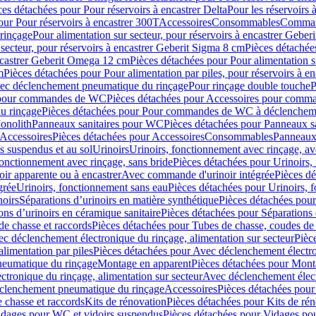
ces détachées pour Pour réservoirs à encastrer Delta
Pour les réservoirs 
our Pour réservoirs à encastrer 300T
Accessoires
Consommables
Command
rinçage
Pour alimentation sur secteur, pour réservoirs à encastrer Gebe
 secteur, pour réservoirs à encastrer Geberit Sigma 8 cm
Pièces détachées
encastrer Geberit Omega 12 cm
Pièces détachées pour Pour alimentation s
m
Pièces détachées pour Pour alimentation par piles, pour réservoirs à 
c déclenchement pneumatique du rinçage
Pour rinçage double touche
P
 pour commandes de WC
Pièces détachées pour Accessoires pour com
u rinçage
Pièces détachées pour Pour commandes de WC à déclencheme
onolith
Panneaux sanitaires pour WC
Pièces détachées pour Panneaux s
Accessoires
Pièces détachées pour Accessoires
Consommables
Panneaux 
s suspendus et au sol
Urinoirs
Urinoirs, fonctionnement avec rinçage, av
fonctionnement avec rinçage, sans bride
Pièces détachées pour Urinoirs,
ir apparente ou à encastrer
Avec commande d'urinoir intégrée
Pièces d
grée
Urinoirs, fonctionnement sans eau
Pièces détachées pour Urinoirs, 
noirs
Séparations d’urinoirs en matière synthétique
Pièces détachées pour
ons d’urinoirs en céramique sanitaire
Pièces détachées pour Séparations 
de chasse et raccords
Pièces détachées pour Tubes de chasse, coudes de 
c déclenchement électronique du rinçage, alimentation sur secteur
Pièc
limentation par piles
Pièces détachées pour Avec déclenchement électron
neumatique du rinçage
Montage en apparent
Pièces détachées pour Mont
tronique du rinçage, alimentation sur secteur
Avec déclenchement électr
clenchement pneumatique du rinçage
Accessoires
Pièces détachées pour
 chasse et raccords
Kits de rénovation
Pièces détachées pour Kits de ré
dages pour WC et vidoirs suspendus
Pièces détachées pour Vidages po