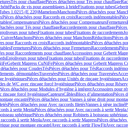
etures
Tés pour chauffage
Pièces détachées pour Tés pour chauffage
Rac
chéité
Packs de vis pour assemblages à bride
Fixations pour tubes
Geberi
Tubes 1.0215 (E 220)
Mamelons
Manchons
Pièces détachées pour Manc
ix
Pièces détachées pour Raccords en croix
Raccords indémontables
Pièc
tables
Compensateurs
Pièces détachées pour Compensateurs
Fermetures
étachées pour Tés pour chauffage
Raccordements pour chauffage
Pièces
njoliveurs pour tubes
Fixations pour tubes
Fixations de raccordements
Jo
s Cuivre
Manchons
Pièces détachées pour Manchons
Réductions
Pièces d
ées pour Raccords en croix
Raccords indémontables
Pièces détachées po
tables
Fermetures
Pièces détachées pour Fermetures
Raccordements
Pièc
ées pour Raccordements pour chauffage
Accessoires pour Geberit Mapr
ords
Enjoliveurs pour tubes
Fixations pour tubes
Fixations de raccordeme
NiFe
Geberit Mapress CuNiFe
Pièces détachées pour Geberit Mapress 
 détachées pour Coudes
Tés
Pièces détachées pour Tés
Raccords indémon
rdements, démontables
Traversées
Pièces détachées pour Traversées
Acces
age hygiéniques
Pièces détachées pour Unités de rinçage hygiéniques
Acc
des de WC avec rinçage forcé hygiénique
Pièces détachées pour Réser
Pièces détachées pour Modules d’hygiène à intégrer
Accessoires pour r
 rinçage forcé hygiénique
Capteurs
Câbles
Blocs d’alimentation
Pièces d
montage encastré
Pièces détachées pour Vannes à siège droit pour monta
letés
Pièces détachées pour Avec raccords filetés
Vannes à siège incliné
P
ords à sertir Mepla
Pièces détachées pour Avec raccords à sertir Mepla
boisseau sphérique
Pièces détachées pour Robinets à boisseau sphérique
raccords à sertir Mepla
Avec raccords à sertir Mapress
Pièces détachées
érique pour montage encastré
Avec raccords à sertir FlowFit
Avec raccord