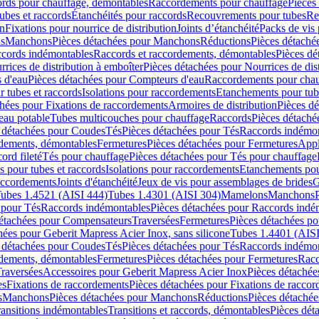
cords pour chauffage, démontables
Raccordements pour chauffage
Pièces
ubes et raccords
Étanchéités pour raccords
Recouvrements pour tubes
Re
on
Fixations pour nourrice de distribution
Joints d’étanchéité
Packs de vis
ds
Manchons
Pièces détachées pour Manchons
Réductions
Pièces détaché
ccords indémontables
Raccords et raccordements, démontables
Pièces dé
rrices de distribution à emboîter
Pièces détachées pour Nourrices de dis
 d'eau
Pièces détachées pour Compteurs d'eau
Raccordements pour chau
r tubes et raccords
Isolations pour raccordements
Etanchements pour tube
chées pour Fixations de raccordements
Armoires de distribution
Pièces dé
eau potable
Tubes multicouches pour chauffage
Raccords
Pièces détaché
 détachées pour Coudes
Tés
Pièces détachées pour Tés
Raccords indémon
rdements, démontables
Fermetures
Pièces détachées pour Fermetures
Appl
ord fileté
Tés pour chauffage
Pièces détachées pour Tés pour chauffage
ns pour tubes et raccords
Isolations pour raccordements
Etanchements pour
raccordements
Joints d'étanchéité
Jeux de vis pour assemblages de brides
G
ubes 1.4521 (AISI 444)
Tubes 1.4301 (AISI 304)
Mamelons
Manchons
 pour Tés
Raccords indémontables
Pièces détachées pour Raccords indé
détachées pour Compensateurs
Traversées
Fermetures
Pièces détachées po
hées pour Geberit Mapress Acier Inox, sans silicone
Tubes 1.4401 (AISI
 détachées pour Coudes
Tés
Pièces détachées pour Tés
Raccords indémon
rdements, démontables
Fermetures
Pièces détachées pour Fermetures
Racc
raversées
Accessoires pour Geberit Mapress Acier Inox
Pièces détachée
es
Fixations de raccordements
Pièces détachées pour Fixations de racco
s
Manchons
Pièces détachées pour Manchons
Réductions
Pièces détachée
ransitions indémontables
Transitions et raccords, démontables
Pièces dét