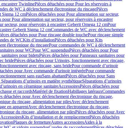
à encastrer Twinline
Pièces détachées pour Pour les réservoirs à
es de WC à déclenchement électronique du rinçage
Pièces
rit Sigma 12 cm
Pièces détachées pour Pour alimentation sur secteur,
 pour Pour alimentation sur secteur, pour réservoirs à encastrer
ur secteur, pour réservoirs à encastrer Geberit Omega 12 cm
Pour
encastrer Geberit Sigma 12 cm
Commandes de WC avec déclenchement
ièces détachées pour Pour rinçage double touche
Pour rinçage simple
mandes de WC
Kits d’installation
Pièces détachées pour Kits
nt électronique du rinçage
Pour commandes de WC à déclenchement
anitaires pour WC
Pour WC suspendus
Pièces détachées pour Pour
sanitaires pour bidets
Pièces détachées pour Panneaux sanitaires pour
ec bride
Pièces détachées pour Urinoirs, fonctionnement avec rinçage,
 fonctionnement avec rinçage, sans bride
Pour commande d’urinoir
étachées pour Avec commande d'urinoir intégrée
Pour commande
fonctionnement sans eau
Sans abattant
Pièces détachées pour Sans
 Séparations d’urinoirs en matière synthétique
Séparations d’urinoirs
d’urinoirs en céramique sanitaire
Accessoires
Pièces détachées pour
chasse et raccords
Matériel de fixation
Habillages latéraux
Commandes
es détachées pour Avec déclenchement électronique du rinçage,
ique du rinçage, alimentation par piles
Avec déclenchement
age en apparent
Avec déclenchement électronique du rinçage,
onique du rinçage, alimentation par piles
Pièces détachées pour Avec
 Accessoires
Kits d’installation et de remplacement
Pièces détachées
novation
Plaques de fermeture
Autres accessoires
Aides à la
ur WC et vidoirs suspendus
Coudes de raccordement
Pièces détachées