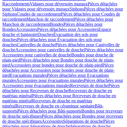
Raccordements
Vidages pour déversoirs muraux
Pièces détachées
pour Vidages pour déversoirs muraux
Siphons
Pièces détachées pour
Siphons
Coudes de raccordement
Pièces détachées pour Coudes de
raccordement
Manchon de raccordement
Pièces détachées pour
Manchon de raccordement
Bondes
Pièces détachées pour
Bondes
Accessoires
Pièces détachées pour Accessoires
Espace
douche et baignoire
Douches
Évacuation des sols pour
douches
Pièces détachées pour Évacuation des sols pour
douches
Canivelles de douche
Pièces détachées pour Canivelles de
douche
Accessoires pour canivelles de douche
Pièces détachées pour
Accessoires pour canivelles de douche
Bondes pour douche de
plain-pied
Pièces détachées pour Bondes pour douche de plain-
pied
Accessoires pour bondes pour douche de plain-pied
Pièces
détachées pour Accessoires pour bondes pour douche de plain-
pied
Evacuations murales
Pièces détachées pour Evacuations
murales
Accessoires pour évacuations murales
Pièces détachées pour
Accessoires pour évacuations murales
Receveurs de douche
Pièces
détachées pour Receveurs de douche
Receveurs de douche en
matériau minéral
Pièces détachées pour Receveurs de douche en
matériau minéral
Receveurs de douche en matériau
minéral
Receveurs de douche en céramique sanitaire
Bâti-
supports
Pièces détachées pour Bâti-supports
Bondes pour receveurs
de douche spécifiques
Pièces détachées pour Bondes pour receveurs
de douche spécifiques
Accessoires
Séparations de douche
Pièces
détachées pour Séparations de douche
Séparations de douche