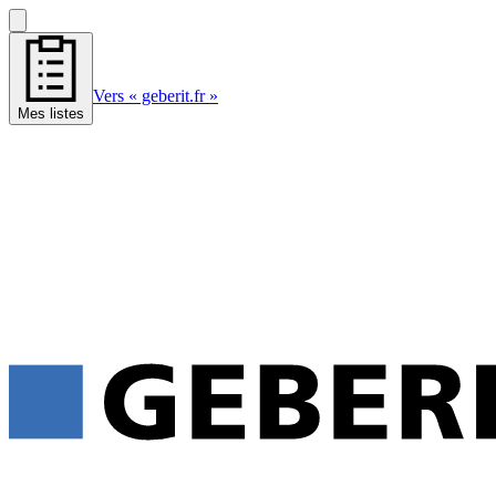
Vers « geberit.fr »
Mes listes