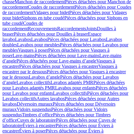
chasse
Manchon de raccordement
Pièces détachées pour Manchon de
raccordement
Coudes de raccordement
Pièces détachées pour Coudes
de raccordement
Vidages pour bidet
Pièces détachées pour Vidages
pour bidet
Siphons en tube coudé
Pièces détachées pour Siphons en
tube coudé
Coudes de
raccordement
Recouvrements
Raccordements
Joints
Douilles à
braser
Pièces détachées pour Douilles à braser
Espace
lavabo
Lavabos
Lavabos
Pièces détachées pour Lavabos
Lavabos
doubles
Lavabos pour meubles
Pièces détachées pour Lavabos pour
meubles
Vasques à poser
Pièces détachées pour Vasques à
poser
Lave-mains
Pièces détachées pour Lave-mains
Lave-mains
d’angle
Pièces détachées pour Lave-mains d’angle
Vasques à
encastrer
Pièces détachées pour Vasques à encastrer
Vasques à
encastrer par le dessous
Pièces détachées pour Vasques à encastrer
par le dessous
Lavabos d’angle
Pièces détachées pour Lavabos
d’angle
Lavabos collectifs
Lavabos adaptés PMR
Pièces détachées
pour Lavabos adaptés PMR
Lavabos pour enfants
Pièces détachées
pour Lavabos pour enfants
Lavabos collectifs
Pièces détachées pour
Lavabos collectifs
Autres lavabos
Pièces détachées pour Autres
lavabos
Déversoirs muraux
Pièces détachées pour Déversoirs
muraux
Vidoirs suspendus
Pièces détachées pour Vidoirs
suspendus
Timbres dʼoffice
Pièces détachées pour Timbres
dʼoffice
Cuves de laboratoire
Pièces détachées pour Cuves de
laboratoire
Éviers à encastrer
Pièces détachées pour Éviers à
encastrer
Éviers à poser
Pièces détachées pour Éviers à