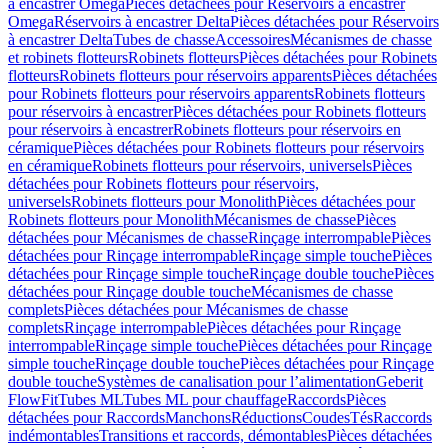
à encastrer Omega
Pièces détachées pour Réservoirs à encastrer
Omega
Réservoirs à encastrer Delta
Pièces détachées pour Réservoirs
à encastrer Delta
Tubes de chasse
Accessoires
Mécanismes de chasse
et robinets flotteurs
Robinets flotteurs
Pièces détachées pour Robinets
flotteurs
Robinets flotteurs pour réservoirs apparents
Pièces détachées
pour Robinets flotteurs pour réservoirs apparents
Robinets flotteurs
pour réservoirs à encastrer
Pièces détachées pour Robinets flotteurs
pour réservoirs à encastrer
Robinets flotteurs pour réservoirs en
céramique
Pièces détachées pour Robinets flotteurs pour réservoirs
en céramique
Robinets flotteurs pour réservoirs, universels
Pièces
détachées pour Robinets flotteurs pour réservoirs,
universels
Robinets flotteurs pour Monolith
Pièces détachées pour
Robinets flotteurs pour Monolith
Mécanismes de chasse
Pièces
détachées pour Mécanismes de chasse
Rinçage interrompable
Pièces
détachées pour Rinçage interrompable
Rinçage simple touche
Pièces
détachées pour Rinçage simple touche
Rinçage double touche
Pièces
détachées pour Rinçage double touche
Mécanismes de chasse
complets
Pièces détachées pour Mécanismes de chasse
complets
Rinçage interrompable
Pièces détachées pour Rinçage
interrompable
Rinçage simple touche
Pièces détachées pour Rinçage
simple touche
Rinçage double touche
Pièces détachées pour Rinçage
double touche
Systèmes de canalisation pour l’alimentation
Geberit
FlowFit
Tubes ML
Tubes ML pour chauffage
Raccords
Pièces
détachées pour Raccords
Manchons
Réductions
Coudes
Tés
Raccords
indémontables
Transitions et raccords, démontables
Pièces détachées