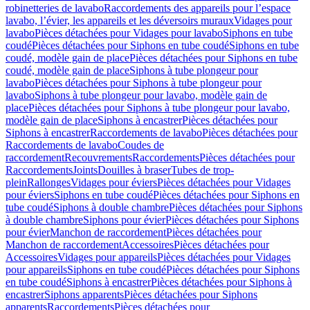
robinetteries de lavabo
Raccordements des appareils pour l’espace
lavabo, l’évier, les appareils et les déversoirs muraux
Vidages pour
lavabo
Pièces détachées pour Vidages pour lavabo
Siphons en tube
coudé
Pièces détachées pour Siphons en tube coudé
Siphons en tube
coudé, modèle gain de place
Pièces détachées pour Siphons en tube
coudé, modèle gain de place
Siphons à tube plongeur pour
lavabo
Pièces détachées pour Siphons à tube plongeur pour
lavabo
Siphons à tube plongeur pour lavabo, modèle gain de
place
Pièces détachées pour Siphons à tube plongeur pour lavabo,
modèle gain de place
Siphons à encastrer
Pièces détachées pour
Siphons à encastrer
Raccordements de lavabo
Pièces détachées pour
Raccordements de lavabo
Coudes de
raccordement
Recouvrements
Raccordements
Pièces détachées pour
Raccordements
Joints
Douilles à braser
Tubes de trop-
plein
Rallonges
Vidages pour éviers
Pièces détachées pour Vidages
pour éviers
Siphons en tube coudé
Pièces détachées pour Siphons en
tube coudé
Siphons à double chambre
Pièces détachées pour Siphons
à double chambre
Siphons pour évier
Pièces détachées pour Siphons
pour évier
Manchon de raccordement
Pièces détachées pour
Manchon de raccordement
Accessoires
Pièces détachées pour
Accessoires
Vidages pour appareils
Pièces détachées pour Vidages
pour appareils
Siphons en tube coudé
Pièces détachées pour Siphons
en tube coudé
Siphons à encastrer
Pièces détachées pour Siphons à
encastrer
Siphons apparents
Pièces détachées pour Siphons
apparents
Raccordements
Pièces détachées pour