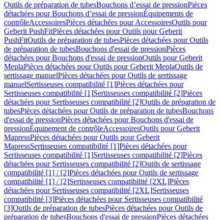
Outils de préparation de tubes
Bouchons d’essai de pression
Pièces
détachées pour Bouchons d’essai de pression
Équipements de
contrôle
Accessoires
Pièces détachées pour Accessoires
Outils pour
Geberit PushFit
Pièces détachées pour Outils pour Geberit
PushFit
Outils de préparation de tubes
Pièces détachées pour Outils
de préparation de tubes
Bouchons d'essai de pression
Pièces
détachées pour Bouchons d'essai de pression
Outils pour Geberit
Mepla
Pièces détachées pour Outils pour Geberit Mepla
Outils de
sertissage manuel
Pièces détachées pour Outils de sertissage
manuel
Sertisseuses compatibilité [1]
Pièces détachées pour
Sertisseuses compatibilité [1]
Sertisseuses compatibilité [2]
Pièces
détachées pour Sertisseuses compatibilité [2]
Outils de préparation de
tubes
Pièces détachées pour Outils de préparation de tubes
Bouchons
d'essai de pression
Pièces détachées pour Bouchons d'essai de
pression
Équipement de contrôle
Accessoires
Outils pour Geberit
Mapress
Pièces détachées pour Outils pour Geberit
Mapress
Sertisseuses compatibilité [1]
Pièces détachées pour
Sertisseuses compatibilité [1]
Sertisseuses compatibilité [2]
Pièces
détachées pour Sertisseuses compatibilité [2]
Outils de sertissage
compatibilité [1] / [2]
Pièces détachées pour Outils de sertissage
compatibilité [1] / [2]
Sertisseuses compatibilité [2XL]
Pièces
détachées pour Sertisseuses compatibilité [2XL]
Sertisseuses
compatibilité [3]
Pièces détachées pour Sertisseuses compatibilité
[3]
Outils de préparation de tubes
Pièces détachées pour Outils de
préparation de tubes
Bouchons d'essai de pression
Pièces détachées