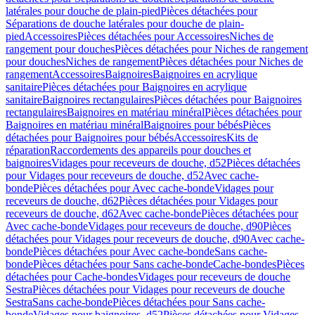
latérales pour douche de plain-pied
Pièces détachées pour
Séparations de douche latérales pour douche de plain-
pied
Accessoires
Pièces détachées pour Accessoires
Niches de
rangement pour douches
Pièces détachées pour Niches de rangement
pour douches
Niches de rangement
Pièces détachées pour Niches de
rangement
Accessoires
Baignoires
Baignoires en acrylique
sanitaire
Pièces détachées pour Baignoires en acrylique
sanitaire
Baignoires rectangulaires
Pièces détachées pour Baignoires
rectangulaires
Baignoires en matériau minéral
Pièces détachées pour
Baignoires en matériau minéral
Baignoires pour bébés
Pièces
détachées pour Baignoires pour bébés
Accessoires
Kits de
réparation
Raccordements des appareils pour douches et
baignoires
Vidages pour receveurs de douche, d52
Pièces détachées
pour Vidages pour receveurs de douche, d52
Avec cache-
bonde
Pièces détachées pour Avec cache-bonde
Vidages pour
receveurs de douche, d62
Pièces détachées pour Vidages pour
receveurs de douche, d62
Avec cache-bonde
Pièces détachées pour
Avec cache-bonde
Vidages pour receveurs de douche, d90
Pièces
détachées pour Vidages pour receveurs de douche, d90
Avec cache-
bonde
Pièces détachées pour Avec cache-bonde
Sans cache-
bonde
Pièces détachées pour Sans cache-bonde
Cache-bondes
Pièces
détachées pour Cache-bondes
Vidages pour receveurs de douche
Sestra
Pièces détachées pour Vidages pour receveurs de douche
Sestra
Sans cache-bonde
Pièces détachées pour Sans cache-
bonde
Vidages pour baignoires, d52
Pièces détachées pour Vidages