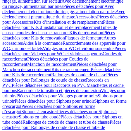
rinçage, alimentation sur secteur
Avec déclenchement électronique
du rinçage, alimentation par piles
Pièces détachées pour Avec
déclenchement électronique du rinçage, alimentation par piles
Avec
déclenchement pneumatique du rinçage
Accessoires
Pièces détachées
pour Accessoires
Kits d’installation et de remplacement
Pièces
détachées pour Kits d’installation et de remplacement
Tubes de
chasse, coudes de chasse et raccords
Kits de rénovation
Pièces
détachées pour Kits de rénovation
Plaques de fermeture
Autres
accessoires
Aides à la commande
Raccordements des appareils pour
WC, urinoirs et bidets
Vidages pour WC et vidoirs suspendus
Pièces
détachées pour Vidages pour WC et vidoirs suspendus
Coudes de
raccordement
Pièces détachées pour Coudes de
raccordement
Manchon de raccordement
Pièces détachées pour
Manchon de raccordement
Kits de raccordement
Pièces détachées
pour Kits de raccordement
Rallonges de coude de chasse
Pièces
détachées pour Rallonges de coude de chasse
Raccords en
PVC
Pièces détachées pour Raccords en PVC
Manchettes et cache-
boulons
Raccords de transition et pièces de connexion
Vidages pour
urinoirs
Pièces détachées pour Vidages pour urinoirs
Siphons pour
urinoir
Pièces détachées pour Siphons pour urinoir
Siphons en forme
d’escargot
Pièces détachées pour Siphons en forme
d’escargot
Siphons à encastrer
Pièces détachées pour Siphons à
encastrer
Siphons en tube coudé
Pièces détachées pour Siphons en
tube coudé
Rallonges de coude de chasse et tube de chasse
Pièces
détachées pour Rallonges de coude de chasse et tube de