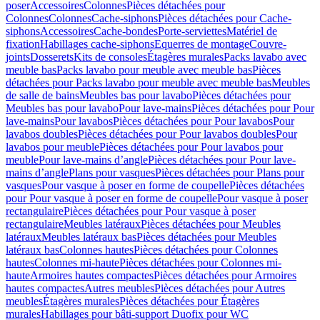
poser
Accessoires
Colonnes
Pièces détachées pour
Colonnes
Colonnes
Cache-siphons
Pièces détachées pour Cache-
siphons
Accessoires
Cache-bondes
Porte-serviettes
Matériel de
fixation
Habillages cache-siphons
Equerres de montage
Couvre-
joints
Dosserets
Kits de consoles
Étagères murales
Packs lavabo avec
meuble bas
Packs lavabo pour meuble avec meuble bas
Pièces
détachées pour Packs lavabo pour meuble avec meuble bas
Meubles
de salle de bains
Meubles bas pour lavabo
Pièces détachées pour
Meubles bas pour lavabo
Pour lave-mains
Pièces détachées pour Pour
lave-mains
Pour lavabos
Pièces détachées pour Pour lavabos
Pour
lavabos doubles
Pièces détachées pour Pour lavabos doubles
Pour
lavabos pour meuble
Pièces détachées pour Pour lavabos pour
meuble
Pour lave-mains d’angle
Pièces détachées pour Pour lave-
mains d’angle
Plans pour vasques
Pièces détachées pour Plans pour
vasques
Pour vasque à poser en forme de coupelle
Pièces détachées
pour Pour vasque à poser en forme de coupelle
Pour vasque à poser
rectangulaire
Pièces détachées pour Pour vasque à poser
rectangulaire
Meubles latéraux
Pièces détachées pour Meubles
latéraux
Meubles latéraux bas
Pièces détachées pour Meubles
latéraux bas
Colonnes hautes
Pièces détachées pour Colonnes
hautes
Colonnes mi-haute
Pièces détachées pour Colonnes mi-
haute
Armoires hautes compactes
Pièces détachées pour Armoires
hautes compactes
Autres meubles
Pièces détachées pour Autres
meubles
Étagères murales
Pièces détachées pour Étagères
murales
Habillages pour bâti-support Duofix pour WC