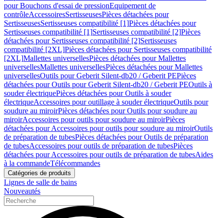
pour Bouchons d'essai de pression
Equipement de
contrôle
Accessoires
Sertisseuses
Pièces détachées pour
Sertisseuses
Sertisseuses compatibilité [1]
Pièces détachées pour
Sertisseuses compatibilité [1]
Sertisseuses compatibilité [2]
Pièces
détachées pour Sertisseuses compatibilité [2]
Sertisseuses
compatibilité [2XL]
Pièces détachées pour Sertisseuses compatibilité
[2XL]
Mallettes universelles
Pièces détachées pour Mallettes
universelles
Mallettes universelles
Pièces détachées pour Mallettes
universelles
Outils pour Geberit Silent-db20 / Geberit PE
Pièces
détachées pour Outils pour Geberit Silent-db20 / Geberit PE
Outils à
souder électrique
Pièces détachées pour Outils à souder
électrique
Accessoires pour outillage à souder électrique
Outils pour
soudure au miroir
Pièces détachées pour Outils pour soudure au
miroir
Accessoires pour outils pour soudure au miroir
Pièces
détachées pour Accessoires pour outils pour soudure au miroir
Outils
de préparation de tubes
Pièces détachées pour Outils de préparation
de tubes
Accessoires pour outils de préparation de tubes
Pièces
détachées pour Accessoires pour outils de préparation de tubes
Aides
à la commande
Télécommandes
Catégories de produits
Lignes de salle de bains
Nouveautés