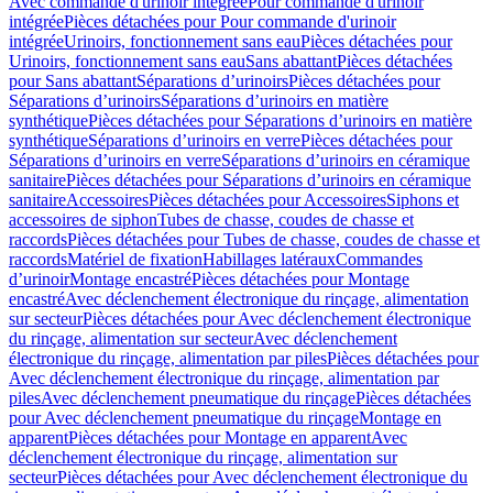
Avec commande d'urinoir intégrée
Pour commande d'urinoir
intégrée
Pièces détachées pour Pour commande d'urinoir
intégrée
Urinoirs, fonctionnement sans eau
Pièces détachées pour
Urinoirs, fonctionnement sans eau
Sans abattant
Pièces détachées
pour Sans abattant
Séparations d’urinoirs
Pièces détachées pour
Séparations d’urinoirs
Séparations d’urinoirs en matière
synthétique
Pièces détachées pour Séparations d’urinoirs en matière
synthétique
Séparations d’urinoirs en verre
Pièces détachées pour
Séparations d’urinoirs en verre
Séparations d’urinoirs en céramique
sanitaire
Pièces détachées pour Séparations d’urinoirs en céramique
sanitaire
Accessoires
Pièces détachées pour Accessoires
Siphons et
accessoires de siphon
Tubes de chasse, coudes de chasse et
raccords
Pièces détachées pour Tubes de chasse, coudes de chasse et
raccords
Matériel de fixation
Habillages latéraux
Commandes
dʼurinoir
Montage encastré
Pièces détachées pour Montage
encastré
Avec déclenchement électronique du rinçage, alimentation
sur secteur
Pièces détachées pour Avec déclenchement électronique
du rinçage, alimentation sur secteur
Avec déclenchement
électronique du rinçage, alimentation par piles
Pièces détachées pour
Avec déclenchement électronique du rinçage, alimentation par
piles
Avec déclenchement pneumatique du rinçage
Pièces détachées
pour Avec déclenchement pneumatique du rinçage
Montage en
apparent
Pièces détachées pour Montage en apparent
Avec
déclenchement électronique du rinçage, alimentation sur
secteur
Pièces détachées pour Avec déclenchement électronique du