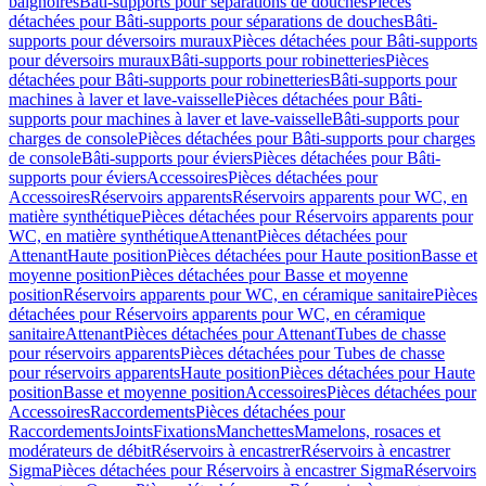
baignoires
Bâti-supports pour séparations de douches
Pièces
détachées pour Bâti-supports pour séparations de douches
Bâti-
supports pour déversoirs muraux
Pièces détachées pour Bâti-supports
pour déversoirs muraux
Bâti-supports pour robinetteries
Pièces
détachées pour Bâti-supports pour robinetteries
Bâti-supports pour
machines à laver et lave-vaisselle
Pièces détachées pour Bâti-
supports pour machines à laver et lave-vaisselle
Bâti-supports pour
charges de console
Pièces détachées pour Bâti-supports pour charges
de console
Bâti-supports pour éviers
Pièces détachées pour Bâti-
supports pour éviers
Accessoires
Pièces détachées pour
Accessoires
Réservoirs apparents
Réservoirs apparents pour WC, en
matière synthétique
Pièces détachées pour Réservoirs apparents pour
WC, en matière synthétique
Attenant
Pièces détachées pour
Attenant
Haute position
Pièces détachées pour Haute position
Basse et
moyenne position
Pièces détachées pour Basse et moyenne
position
Réservoirs apparents pour WC, en céramique sanitaire
Pièces
détachées pour Réservoirs apparents pour WC, en céramique
sanitaire
Attenant
Pièces détachées pour Attenant
Tubes de chasse
pour réservoirs apparents
Pièces détachées pour Tubes de chasse
pour réservoirs apparents
Haute position
Pièces détachées pour Haute
position
Basse et moyenne position
Accessoires
Pièces détachées pour
Accessoires
Raccordements
Pièces détachées pour
Raccordements
Joints
Fixations
Manchettes
Mamelons, rosaces et
modérateurs de débit
Réservoirs à encastrer
Réservoirs à encastrer
Sigma
Pièces détachées pour Réservoirs à encastrer Sigma
Réservoirs