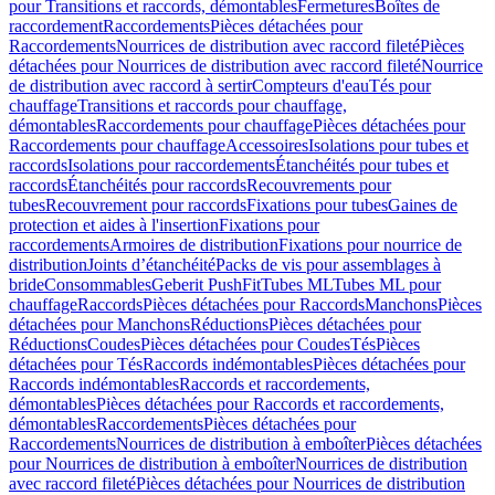
pour Transitions et raccords, démontables
Fermetures
Boîtes de
raccordement
Raccordements
Pièces détachées pour
Raccordements
Nourrices de distribution avec raccord fileté
Pièces
détachées pour Nourrices de distribution avec raccord fileté
Nourrice
de distribution avec raccord à sertir
Compteurs d'eau
Tés pour
chauffage
Transitions et raccords pour chauffage,
démontables
Raccordements pour chauffage
Pièces détachées pour
Raccordements pour chauffage
Accessoires
Isolations pour tubes et
raccords
Isolations pour raccordements
Étanchéités pour tubes et
raccords
Étanchéités pour raccords
Recouvrements pour
tubes
Recouvrement pour raccords
Fixations pour tubes
Gaines de
protection et aides à l'insertion
Fixations pour
raccordements
Armoires de distribution
Fixations pour nourrice de
distribution
Joints d’étanchéité
Packs de vis pour assemblages à
bride
Consommables
Geberit PushFit
Tubes ML
Tubes ML pour
chauffage
Raccords
Pièces détachées pour Raccords
Manchons
Pièces
détachées pour Manchons
Réductions
Pièces détachées pour
Réductions
Coudes
Pièces détachées pour Coudes
Tés
Pièces
détachées pour Tés
Raccords indémontables
Pièces détachées pour
Raccords indémontables
Raccords et raccordements,
démontables
Pièces détachées pour Raccords et raccordements,
démontables
Raccordements
Pièces détachées pour
Raccordements
Nourrices de distribution à emboîter
Pièces détachées
pour Nourrices de distribution à emboîter
Nourrices de distribution
avec raccord fileté
Pièces détachées pour Nourrices de distribution