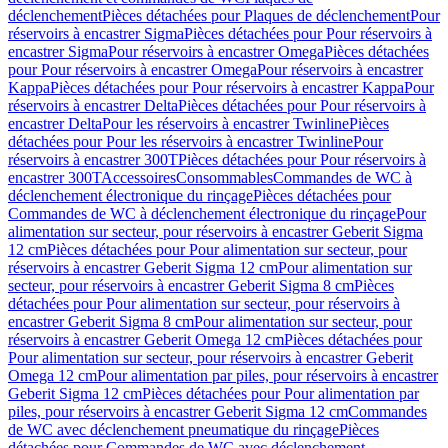
déclenchement
Pièces détachées pour Plaques de déclenchement
Pour
réservoirs à encastrer Sigma
Pièces détachées pour Pour réservoirs à
encastrer Sigma
Pour réservoirs à encastrer Omega
Pièces détachées
pour Pour réservoirs à encastrer Omega
Pour réservoirs à encastrer
Kappa
Pièces détachées pour Pour réservoirs à encastrer Kappa
Pour
réservoirs à encastrer Delta
Pièces détachées pour Pour réservoirs à
encastrer Delta
Pour les réservoirs à encastrer Twinline
Pièces
détachées pour Pour les réservoirs à encastrer Twinline
Pour
réservoirs à encastrer 300T
Pièces détachées pour Pour réservoirs à
encastrer 300T
Accessoires
Consommables
Commandes de WC à
déclenchement électronique du rinçage
Pièces détachées pour
Commandes de WC à déclenchement électronique du rinçage
Pour
alimentation sur secteur, pour réservoirs à encastrer Geberit Sigma
12 cm
Pièces détachées pour Pour alimentation sur secteur, pour
réservoirs à encastrer Geberit Sigma 12 cm
Pour alimentation sur
secteur, pour réservoirs à encastrer Geberit Sigma 8 cm
Pièces
détachées pour Pour alimentation sur secteur, pour réservoirs à
encastrer Geberit Sigma 8 cm
Pour alimentation sur secteur, pour
réservoirs à encastrer Geberit Omega 12 cm
Pièces détachées pour
Pour alimentation sur secteur, pour réservoirs à encastrer Geberit
Omega 12 cm
Pour alimentation par piles, pour réservoirs à encastrer
Geberit Sigma 12 cm
Pièces détachées pour Pour alimentation par
piles, pour réservoirs à encastrer Geberit Sigma 12 cm
Commandes
de WC avec déclenchement pneumatique du rinçage
Pièces
détachées pour Commandes de WC avec déclenchement