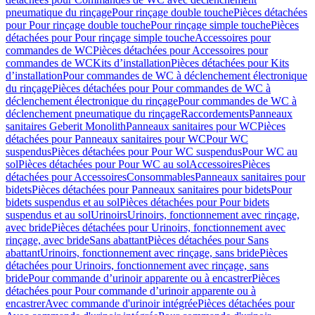
pneumatique du rinçage
Pour rinçage double touche
Pièces détachées
pour Pour rinçage double touche
Pour rinçage simple touche
Pièces
détachées pour Pour rinçage simple touche
Accessoires pour
commandes de WC
Pièces détachées pour Accessoires pour
commandes de WC
Kits d’installation
Pièces détachées pour Kits
d’installation
Pour commandes de WC à déclenchement électronique
du rinçage
Pièces détachées pour Pour commandes de WC à
déclenchement électronique du rinçage
Pour commandes de WC à
déclenchement pneumatique du rinçage
Raccordements
Panneaux
sanitaires Geberit Monolith
Panneaux sanitaires pour WC
Pièces
détachées pour Panneaux sanitaires pour WC
Pour WC
suspendus
Pièces détachées pour Pour WC suspendus
Pour WC au
sol
Pièces détachées pour Pour WC au sol
Accessoires
Pièces
détachées pour Accessoires
Consommables
Panneaux sanitaires pour
bidets
Pièces détachées pour Panneaux sanitaires pour bidets
Pour
bidets suspendus et au sol
Pièces détachées pour Pour bidets
suspendus et au sol
Urinoirs
Urinoirs, fonctionnement avec rinçage,
avec bride
Pièces détachées pour Urinoirs, fonctionnement avec
rinçage, avec bride
Sans abattant
Pièces détachées pour Sans
abattant
Urinoirs, fonctionnement avec rinçage, sans bride
Pièces
détachées pour Urinoirs, fonctionnement avec rinçage, sans
bride
Pour commande d’urinoir apparente ou à encastrer
Pièces
détachées pour Pour commande d’urinoir apparente ou à
encastrer
Avec commande d'urinoir intégrée
Pièces détachées pour