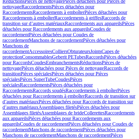
Réductions
Pièces de nettoyage
Pièces détachées pour Pièces de
nettoyage
Raccordements
Pièces détachées pour
Raccordements
Raccordements à emboîter
Pièces détachées pour
Raccordements à emboîter
Raccordements à griffes
Raccords de
transition sur d’autres matériaux
Raccordements aux appareils
Pièces
détachées pour Raccordements aux appareils
Coudes de
raccordement
Pièces détachées pour Coudes de
raccordement
Manchons de raccordement
Pièces détachées pour
Manchons de
raccordement
Accessoires
Colliers
Obturateurs
Joints
Capes de
protection
Consommables
Geberit PE
Tubes
Raccords
Pièces détachées
pour Raccords
Coudes
Embranchements
Réductions
Pièces de
nettoyage
Pièces détachées pour Pièces de nettoyage
Raccords de
transition
Pièces spéciales
Pièces détachées pour Pièces
spéciales
Pièces SuperTube
Coudes
Pièces
spéciales
Raccordements
Pièces détachées pour
Raccordements
Raccords soudés
Raccordements à emboîter
Pièces
détachées pour Raccordements à emboîter
Raccords de transition sur
d’autres matériaux
Pièces détachées pour Raccords de transition sur
d’autres matériaux
Assemblages filetés
Pièces détachées pour
Assemblages filetés
Assemblages de bride
Collerettes
Raccordements
aux appareils
Pièces détachées pour Raccordements aux
appareils
Coudes de raccordement
Pièces détachées pour Coudes de
raccordement
Manchons de raccordement
Pièces détachées pour
Manchons de raccordement
Manchons de raccordement
Pièces