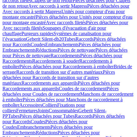
raccords filetés
Clapets de non retour
Pièces détachées pour Clapets
de non retour
Avec raccords à sertir Mapress
Pièces détachées pour
Avec raccords à sertir Mapress
Unités pour compteur d'eau pour
montage encastré
Pièces détachées pour Unités pour compteur d'eau
pour montage encastré
Avec raccords filetés
Pièces détachées pour
Avec raccords filetés
Soupapes d'évacuation d'air pour
chauffage
Purgeurs rapides
Systèmes de canalisation pour
l’évacuation
Geberit Silent-db20
Tubes
Raccords
Pièces détachées
pour Raccords
Coudes
Embranchements
Pièces détachées pour
Embranchements
Réductions
Pièces de nettoyage
Pièces détachées
pour Pièces de nettoyage
Raccordements
Pièces détachées pour
Raccordements
Raccordements à souder
Raccordements à
emboîter
Pièces détachées pour Raccordements à emboîter
Brides de
serrage
Raccords de transition sur d’autres matériaux
Pièces
détachées pour Raccords de transition sur d’autres
matériaux
Raccordements aux appareils
Pièces détachées pour
Raccordements aux appareils
Coudes de raccordement
Pièces
détachées pour Coudes de raccordement
Manchons de raccordement
à emboîter
Pièces détachées pour Manchons de raccordement à
emboîter
Accessoires
Colliers
Fixations pour
colliers
Fermetures
Joints
Consommables
Geberit Silent-
PP
Tubes
Pièces détachées pour Tubes
Raccords
Pièces détachées
pour Raccords
Coudes
Pièces détachées pour
Coudes
Embranchements
Pièces détachées pour
Embranchements
Réductions
Pièces détachées pour