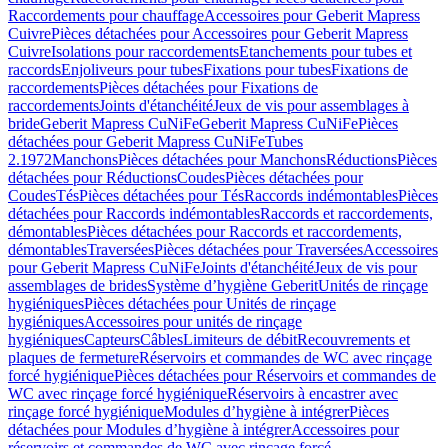
Raccordements pour chauffage
Accessoires pour Geberit Mapress
Cuivre
Pièces détachées pour Accessoires pour Geberit Mapress
Cuivre
Isolations pour raccordements
Etanchements pour tubes et
raccords
Enjoliveurs pour tubes
Fixations pour tubes
Fixations de
raccordements
Pièces détachées pour Fixations de
raccordements
Joints d'étanchéité
Jeux de vis pour assemblages à
bride
Geberit Mapress CuNiFe
Geberit Mapress CuNiFe
Pièces
détachées pour Geberit Mapress CuNiFe
Tubes
2.1972
Manchons
Pièces détachées pour Manchons
Réductions
Pièces
détachées pour Réductions
Coudes
Pièces détachées pour
Coudes
Tés
Pièces détachées pour Tés
Raccords indémontables
Pièces
détachées pour Raccords indémontables
Raccords et raccordements,
démontables
Pièces détachées pour Raccords et raccordements,
démontables
Traversées
Pièces détachées pour Traversées
Accessoires
pour Geberit Mapress CuNiFe
Joints d'étanchéité
Jeux de vis pour
assemblages de brides
Système d’hygiène Geberit
Unités de rinçage
hygiéniques
Pièces détachées pour Unités de rinçage
hygiéniques
Accessoires pour unités de rinçage
hygiéniques
Capteurs
Câbles
Limiteurs de débit
Recouvrements et
plaques de fermeture
Réservoirs et commandes de WC avec rinçage
forcé hygiénique
Pièces détachées pour Réservoirs et commandes de
WC avec rinçage forcé hygiénique
Réservoirs à encastrer avec
rinçage forcé hygiénique
Modules d’hygiène à intégrer
Pièces
détachées pour Modules d’hygiène à intégrer
Accessoires pour
réservoirs et commandes de WC avec rinçage forcé