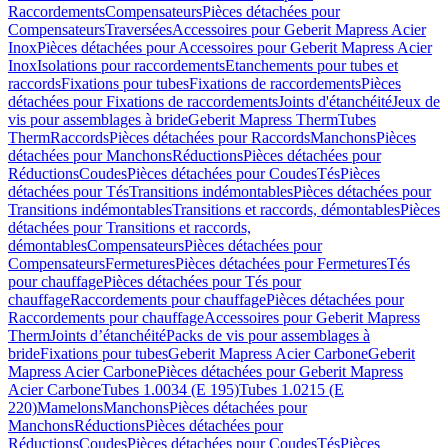
Raccordements
Compensateurs
Pièces détachées pour
Compensateurs
Traversées
Accessoires pour Geberit Mapress Acier
Inox
Pièces détachées pour Accessoires pour Geberit Mapress Acier
Inox
Isolations pour raccordements
Etanchements pour tubes et
raccords
Fixations pour tubes
Fixations de raccordements
Pièces
détachées pour Fixations de raccordements
Joints d'étanchéité
Jeux de
vis pour assemblages à bride
Geberit Mapress Therm
Tubes
Therm
Raccords
Pièces détachées pour Raccords
Manchons
Pièces
détachées pour Manchons
Réductions
Pièces détachées pour
Réductions
Coudes
Pièces détachées pour Coudes
Tés
Pièces
détachées pour Tés
Transitions indémontables
Pièces détachées pour
Transitions indémontables
Transitions et raccords, démontables
Pièces
détachées pour Transitions et raccords,
démontables
Compensateurs
Pièces détachées pour
Compensateurs
Fermetures
Pièces détachées pour Fermetures
Tés
pour chauffage
Pièces détachées pour Tés pour
chauffage
Raccordements pour chauffage
Pièces détachées pour
Raccordements pour chauffage
Accessoires pour Geberit Mapress
Therm
Joints d’étanchéité
Packs de vis pour assemblages à
bride
Fixations pour tubes
Geberit Mapress Acier Carbone
Geberit
Mapress Acier Carbone
Pièces détachées pour Geberit Mapress
Acier Carbone
Tubes 1.0034 (E 195)
Tubes 1.0215 (E
220)
Mamelons
Manchons
Pièces détachées pour
Manchons
Réductions
Pièces détachées pour
Réductions
Coudes
Pièces détachées pour Coudes
Tés
Pièces