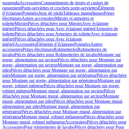
suspendu
Accessoires
Compartiments de tiroirs et casiers de
rangement
Porte-serviettes et crochets porte-serviettes
Éléments
d’éclairage
Poignées
Jeux de pieds
Tableaux magnétiques
Prises
électriques
Autres accessoires
Miroirs et armoires et
toilette
Miroirs
Pièces détachées pour Miroirs
Avec éclairage
intégré
Pièces détachées pour Avec éclairage intégré
Armoires de
toilette
Pièces détachées pour Armoires de toilette
Avec éclairage
intégré
Pièces détachées pour Avec éclairage
intégré
Accessoires
Éléments d’éclairage
Poignées
Autres
accessoires
Prises électriques
Robinetteries
Robinetteries de
lavabo
Pièces détachées pour Robinetteries de lavabo
Montage sur
gorge, alimentation sur secteur
Pièces détachées pour Montage sur
gorge, alimentation sur secteur
Montage sur gorge, alimentation par
piles
Pièces détachées pour Montage sur gorge, alimentation par
piles
Montage sur gorge, alimentation par générateur
Pièces détachées
pour Montage sur gorge, alimentation par générateur
Montage sur
gorge, robinet mitigeur
Pièces détachées pour Montage sur gorge,
robinet mitigeur
Montage mural, alimentation sur secteur
Pièces
détachées pour Montage mural, alimentation sur secteur
Montage
mural, alimentation par piles
Pièces détachées pour Montage mural,
alimentation par piles
Montage mural, alimentation par
générateur
Pièces détachées pour Montage mural, alimentation par
générateur
Montage mural, robinet mélangeur
Pièces détachées pour
Montage mural, robinet mélangeur
Accessoires
Pièces détachées pour
Accessoires
Pour robinetteries de lavabo
Pièces détachées pour Pour