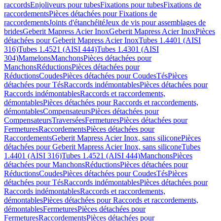
raccords
Enjoliveurs pour tubes
Fixations pour tubes
Fixations de
raccordements
Pièces détachées pour Fixations de
raccordements
Joints d'étanchéité
Jeux de vis pour assemblages de
brides
Geberit Mapress Acier Inox
Geberit Mapress Acier Inox
Pièces
détachées pour Geberit Mapress Acier Inox
Tubes 1.4401 (AISI
316)
Tubes 1.4521 (AISI 444)
Tubes 1.4301 (AISI
304)
Mamelons
Manchons
Pièces détachées pour
Manchons
Réductions
Pièces détachées pour
Réductions
Coudes
Pièces détachées pour Coudes
Tés
Pièces
détachées pour Tés
Raccords indémontables
Pièces détachées pour
Raccords indémontables
Raccords et raccordements,
démontables
Pièces détachées pour Raccords et raccordements,
démontables
Compensateurs
Pièces détachées pour
Compensateurs
Traversées
Fermetures
Pièces détachées pour
Fermetures
Raccordements
Pièces détachées pour
Raccordements
Geberit Mapress Acier Inox, sans silicone
Pièces
détachées pour Geberit Mapress Acier Inox, sans silicone
Tubes
1.4401 (AISI 316)
Tubes 1.4521 (AISI 444)
Manchons
Pièces
détachées pour Manchons
Réductions
Pièces détachées pour
Réductions
Coudes
Pièces détachées pour Coudes
Tés
Pièces
détachées pour Tés
Raccords indémontables
Pièces détachées pour
Raccords indémontables
Raccords et raccordements,
démontables
Pièces détachées pour Raccords et raccordements,
démontables
Fermetures
Pièces détachées pour
Fermetures
Raccordements
Pièces détachées pour