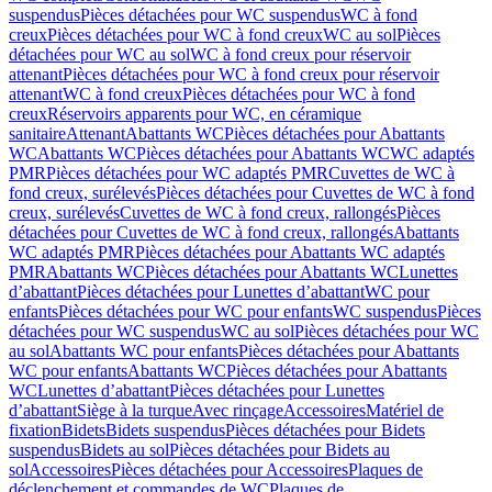
suspendus
Pièces détachées pour WC suspendus
WC à fond
creux
Pièces détachées pour WC à fond creux
WC au sol
Pièces
détachées pour WC au sol
WC à fond creux pour réservoir
attenant
Pièces détachées pour WC à fond creux pour réservoir
attenant
WC à fond creux
Pièces détachées pour WC à fond
creux
Réservoirs apparents pour WC, en céramique
sanitaire
Attenant
Abattants WC
Pièces détachées pour Abattants
WC
Abattants WC
Pièces détachées pour Abattants WC
WC adaptés
PMR
Pièces détachées pour WC adaptés PMR
Cuvettes de WC à
fond creux, surélevés
Pièces détachées pour Cuvettes de WC à fond
creux, surélevés
Cuvettes de WC à fond creux, rallongés
Pièces
détachées pour Cuvettes de WC à fond creux, rallongés
Abattants
WC adaptés PMR
Pièces détachées pour Abattants WC adaptés
PMR
Abattants WC
Pièces détachées pour Abattants WC
Lunettes
d’abattant
Pièces détachées pour Lunettes d’abattant
WC pour
enfants
Pièces détachées pour WC pour enfants
WC suspendus
Pièces
détachées pour WC suspendus
WC au sol
Pièces détachées pour WC
au sol
Abattants WC pour enfants
Pièces détachées pour Abattants
WC pour enfants
Abattants WC
Pièces détachées pour Abattants
WC
Lunettes d’abattant
Pièces détachées pour Lunettes
d’abattant
Siège à la turque
Avec rinçage
Accessoires
Matériel de
fixation
Bidets
Bidets suspendus
Pièces détachées pour Bidets
suspendus
Bidets au sol
Pièces détachées pour Bidets au
sol
Accessoires
Pièces détachées pour Accessoires
Plaques de
déclenchement et commandes de WC
Plaques de