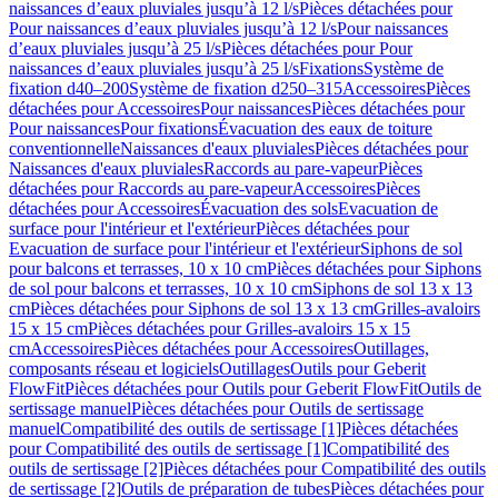
naissances d’eaux pluviales jusqu’à 12 l/s
Pièces détachées pour
Pour naissances d’eaux pluviales jusqu’à 12 l/s
Pour naissances
d’eaux pluviales jusqu’à 25 l/s
Pièces détachées pour Pour
naissances d’eaux pluviales jusqu’à 25 l/s
Fixations
Système de
fixation d40–200
Système de fixation d250–315
Accessoires
Pièces
détachées pour Accessoires
Pour naissances
Pièces détachées pour
Pour naissances
Pour fixations
Évacuation des eaux de toiture
conventionnelle
Naissances d'eaux pluviales
Pièces détachées pour
Naissances d'eaux pluviales
Raccords au pare-vapeur
Pièces
détachées pour Raccords au pare-vapeur
Accessoires
Pièces
détachées pour Accessoires
Évacuation des sols
Evacuation de
surface pour l'intérieur et l'extérieur
Pièces détachées pour
Evacuation de surface pour l'intérieur et l'extérieur
Siphons de sol
pour balcons et terrasses, 10 x 10 cm
Pièces détachées pour Siphons
de sol pour balcons et terrasses, 10 x 10 cm
Siphons de sol 13 x 13
cm
Pièces détachées pour Siphons de sol 13 x 13 cm
Grilles-avaloirs
15 x 15 cm
Pièces détachées pour Grilles-avaloirs 15 x 15
cm
Accessoires
Pièces détachées pour Accessoires
Outillages,
composants réseau et logiciels
Outillages
Outils pour Geberit
FlowFit
Pièces détachées pour Outils pour Geberit FlowFit
Outils de
sertissage manuel
Pièces détachées pour Outils de sertissage
manuel
Compatibilité des outils de sertissage [1]
Pièces détachées
pour Compatibilité des outils de sertissage [1]
Compatibilité des
outils de sertissage [2]
Pièces détachées pour Compatibilité des outils
de sertissage [2]
Outils de préparation de tubes
Pièces détachées pour