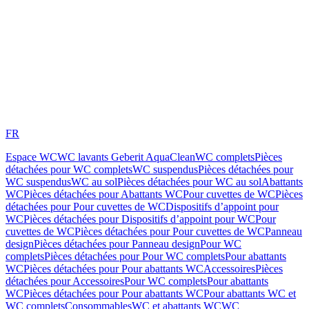
FR
Espace WC
WC lavants Geberit AquaClean
WC complets
Pièces
détachées pour WC complets
WC suspendus
Pièces détachées pour
WC suspendus
WC au sol
Pièces détachées pour WC au sol
Abattants
WC
Pièces détachées pour Abattants WC
Pour cuvettes de WC
Pièces
détachées pour Pour cuvettes de WC
Dispositifs d’appoint pour
WC
Pièces détachées pour Dispositifs d’appoint pour WC
Pour
cuvettes de WC
Pièces détachées pour Pour cuvettes de WC
Panneau
design
Pièces détachées pour Panneau design
Pour WC
complets
Pièces détachées pour Pour WC complets
Pour abattants
WC
Pièces détachées pour Pour abattants WC
Accessoires
Pièces
détachées pour Accessoires
Pour WC complets
Pour abattants
WC
Pièces détachées pour Pour abattants WC
Pour abattants WC et
WC complets
Consommables
WC et abattants WC
WC