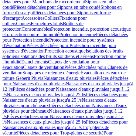
détachées pour Manchons de raccordement
Siphons en tube
coudé
Pièces détachées pour Siphons en tube coudé
Siphons en
forme d'escargot
Pièces détachées pour Siphons en forme
d'escargot
Accessoires
Colliers
Fixations pour
colliers
Coques
Fermetures
Joints
Boîtiers de
protection
Consommables
Protection incendie, protection acoustique
et protection contre l'humidité
Protection incendie
Pièces détachées
pour Protection incendie
Protection incendie pour systèmes
d'évacuation
Pièces détachées pour Protection incendie pour
systèmes d'évacuation
Protection acoustique
Isolations des bruits
solidiens
Isolations des bruits solidiens et aériens
Protection contre
l'humidité
Etanchements
Clapets de ventilation pour
évacuation
Clapets de ventilation
Pièces détachées pour Clapets de
ventilation
Soupapes de retenue d'énergie
Évacuation des eaux de
toiture Geberit Pluvia
Naissances d'eaux pluviales
Pièces détachées
pour Naissances d'eaux pluviales
Naissances d'eaux pluviales jusqu'à
12 l/s
Pièces détachées pour Naissances d'eaux pluviales jusqu'à 12
l/s
Naissances d'eaux pluviales jusqu'à 25 l/s
Pièces détachées pour
Naissances d'eaux pluviales jusqu'à 25 l/s
Naissances d'eaux
pluviales pour chéneaux
Pièces détachées pour Naissances d'eaux
pluviales pour chéneaux
Naissances d'eaux pluviales jusqu'à 12
l/s
Pièces détachées pour Naissances d'eaux pluviales jusqu'à 12
l/s
Naissances d'eaux pluviales jusqu'à 25 l/s
Pièces détachées pour
Naissances d'eaux pluviales jusqu'à 25 l/s
Trop-pleins de
sécurité
Pièces détachées pour Trop-pleins de sécurité
Pour