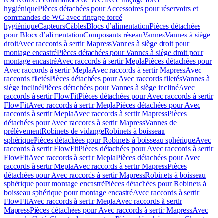
hygiénique
Pièces détachées pour Accessoires pour réservoirs et
commandes de WC avec rinçage forcé
hygiénique
Capteurs
Câbles
Blocs d’alimentation
Pièces détachées
pour Blocs d’alimentation
Composants réseau
Vannes
Vannes à siège
droit
Avec raccords à sertir Mapress
Vannes à siège droit pour
montage encastré
Pièces détachées pour Vannes à siège droit pour
montage encastré
Avec raccords à sertir Mepla
Pièces détachées pour
Avec raccords à sertir Mepla
Avec raccords à sertir Mapress
Avec
raccords filetés
Pièces détachées pour Avec raccords filetés
Vannes à
siège incliné
Pièces détachées pour Vannes à siège incliné
Avec
raccords à sertir FlowFit
Pièces détachées pour Avec raccords à sertir
FlowFit
Avec raccords à sertir Mepla
Pièces détachées pour Avec
raccords à sertir Mepla
Avec raccords à sertir Mapress
Pièces
détachées pour Avec raccords à sertir Mapress
Vannes de
prélèvement
Robinets de vidange
Robinets à boisseau
sphérique
Pièces détachées pour Robinets à boisseau sphérique
Avec
raccords à sertir FlowFit
Pièces détachées pour Avec raccords à sertir
FlowFit
Avec raccords à sertir Mepla
Pièces détachées pour Avec
raccords à sertir Mepla
Avec raccords à sertir Mapress
Pièces
détachées pour Avec raccords à sertir Mapress
Robinets à boisseau
sphérique pour montage encastré
Pièces détachées pour Robinets à
boisseau sphérique pour montage encastré
Avec raccords à sertir
FlowFit
Avec raccords à sertir Mepla
Avec raccords à sertir
Mapress
Pièces détachées pour Avec raccords à sertir Mapress
Avec