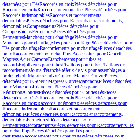
détachées pour Tés
Raccords en croix
Pièces détachées pour
Raccords en croix
Raccords indémontables
Pièces détachées pour
Raccords indémontables
Raccords et raccordements,
démontables
Pièces détachées pour Raccords et raccordements,
démontables
Compensateurs
Pièces détachées pour
Compensateurs
Fermetures
Pièces détachées pour
Fermetures
Manchons pour chauffage
Pièces détachées pour
Manchons pour chauffage
Tés pour chauffage
Pièces détachées pour
Tés pour chauffage
Raccordements pour chauffage
Pièces détachées
pour Raccordements pour chauffage
Accessoires pour Geberit
Mapress Acier Carbone
Etanchements pour tubes et
raccords
Enjoliveurs pour tubes
Fixations pour tubes
Fixations de
raccordements
Joints d'étanchéité
Jeux de vis pour assemblages à
bride
Geberit Mapress Cuivre
Geberit Mapress Cuivre
Pièces
détachées pour Geberit Mapress Cuivre
Manchons
Pièces détachées
pour Manchons
Réductions
Pièces détachées pour
Réductions
Coudes
Pièces détachées pour Coudes
Tés
Pièces
détachées pour Tés
Raccords en croix
Pièces détachées pour
Raccords en croix
Raccords indémontables
Pièces détachées pour
Raccords indémontables
Raccords et raccordements,
démontables
Pièces détachées pour Raccords et raccordements,
démontables
Fermetures
Pièces détachées pour
Fermetures
Raccordements
Pièces détachées pour Raccordements
Tés
pour chauffage
Pièces détachées pour Tés pour
chauffage
Raccordements pour chauffage
Pièces détachées pour