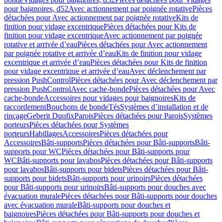
pour baignoires, d52
Avec actionnement par poignée rotative
Pièces
détachées pour Avec actionnement par poignée rotative
Kits de
finition pour vidage excentrique
Pièces détachées pour Kits de
finition pour vidage excentrique
Avec actionnement par poignée
rotative et arrivée d’eau
Pièces détachées pour Avec actionnement
par poignée rotative et arrivée d’eau
Kits de finition pour vidage
excentrique et arrivée d’eau
Pièces détachées pour Kits de finition
pour vidage excentrique et arrivée d’eau
Avec déclenchement par
pression PushControl
Pièces détachées pour Avec déclenchement par
pression PushControl
Avec cache-bonde
Pièces détachées pour Avec
cache-bonde
Accessoires pour vidages pour baignoires
Kits de
raccordement
Bouchons de bonde
Tés
Systèmes d’installation et de
rinçage
Geberit Duofix
Parois
Pièces détachées pour Parois
Systèmes
porteurs
Pièces détachées pour Systèmes
porteurs
Habillages
Accessoires
Pièces détachées pour
Accessoires
Bâti-supports
Pièces détachées pour Bâti-supports
Bâti-
supports pour WC
Pièces détachées pour Bâti-supports pour
WC
Bâti-supports pour lavabos
Pièces détachées pour Bâti-supports
pour lavabos
Bâti-supports pour bidets
Pièces détachées pour Bâti-
supports pour bidets
Bâti-supports pour urinoirs
Pièces détachées
pour Bâti-supports pour urinoirs
Bâti-supports pour douches avec
évacuation murale
Pièces détachées pour Bâti-supports pour douches
avec évacuation murale
Bâti-supports pour douches et
baignoires
Pièces détachées pour Bâti-supports pour douches et