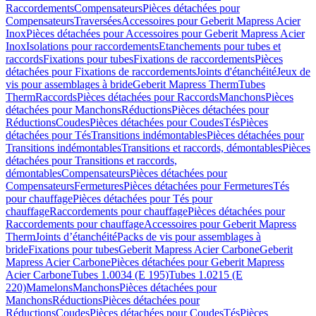
Raccordements
Compensateurs
Pièces détachées pour
Compensateurs
Traversées
Accessoires pour Geberit Mapress Acier
Inox
Pièces détachées pour Accessoires pour Geberit Mapress Acier
Inox
Isolations pour raccordements
Etanchements pour tubes et
raccords
Fixations pour tubes
Fixations de raccordements
Pièces
détachées pour Fixations de raccordements
Joints d'étanchéité
Jeux de
vis pour assemblages à bride
Geberit Mapress Therm
Tubes
Therm
Raccords
Pièces détachées pour Raccords
Manchons
Pièces
détachées pour Manchons
Réductions
Pièces détachées pour
Réductions
Coudes
Pièces détachées pour Coudes
Tés
Pièces
détachées pour Tés
Transitions indémontables
Pièces détachées pour
Transitions indémontables
Transitions et raccords, démontables
Pièces
détachées pour Transitions et raccords,
démontables
Compensateurs
Pièces détachées pour
Compensateurs
Fermetures
Pièces détachées pour Fermetures
Tés
pour chauffage
Pièces détachées pour Tés pour
chauffage
Raccordements pour chauffage
Pièces détachées pour
Raccordements pour chauffage
Accessoires pour Geberit Mapress
Therm
Joints d’étanchéité
Packs de vis pour assemblages à
bride
Fixations pour tubes
Geberit Mapress Acier Carbone
Geberit
Mapress Acier Carbone
Pièces détachées pour Geberit Mapress
Acier Carbone
Tubes 1.0034 (E 195)
Tubes 1.0215 (E
220)
Mamelons
Manchons
Pièces détachées pour
Manchons
Réductions
Pièces détachées pour
Réductions
Coudes
Pièces détachées pour Coudes
Tés
Pièces