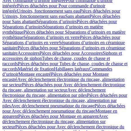
Avec commande d'urinoir intégrée
Pour commande d'urinoir
intégrée
Pièces détachées pour Pour commande d'urinoir
intégrée
Urinoirs, fonctionnement sans eau
Pièces détachées pour
Urinoirs, fonctionnement sans eau
Sans abattant
Pièces détachées
pour Sans abattant
Séparations d’urinoirs
Pièces détachées pour
Séparations d’urinoirs
Séparations d’urinoirs en matière
synthétique
Pièces détachées pour Séparations d’urinoirs en matière
synthétique
Séparations d’urinoirs en verre
Pièces détachées pour
Séparations d’urinoirs en verre
Séparations d’urinoirs en céramique
sanitaire
Pièces détachées pour Séparations d’urinoirs en céramique
sanitaire
Accessoires
Pièces détachées pour Accessoires
Siphons et
accessoires de siphon
Tubes de chasse, coudes de chasse et
raccords
Pièces détachées pour Tubes de chasse, coudes de chasse et
raccords
Matériel de fixation
Habillages latéraux
Commandes
dʼurinoir
Montage encastré
Pièces détachées pour Montage
encastré
Avec déclenchement électronique du rinçage, alimentation
sur secteur
Pièces détachées pour Avec déclenchement électronique
du rinçage, alimentation sur secteur
Avec déclenchement
électronique du rinçage, alimentation par piles
Pièces détachées pour
Avec déclenchement électronique du rinçage, alimentation par
piles
Avec déclenchement pneumatique du rinçage
Pièces détachées
pour Avec déclenchement pneumatique du rinçage
Montage en
apparent
Pièces détachées pour Montage en apparent
Avec
déclenchement électronique du rinçage, alimentation sur
secteur
Pièces détachées pour Avec déclenchement électronique du