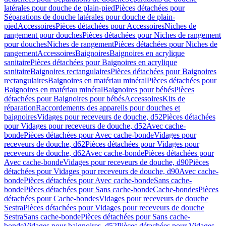
latérales pour douche de plain-pied
Pièces détachées pour
Séparations de douche latérales pour douche de plain-
pied
Accessoires
Pièces détachées pour Accessoires
Niches de
rangement pour douches
Pièces détachées pour Niches de rangement
pour douches
Niches de rangement
Pièces détachées pour Niches de
rangement
Accessoires
Baignoires
Baignoires en acrylique
sanitaire
Pièces détachées pour Baignoires en acrylique
sanitaire
Baignoires rectangulaires
Pièces détachées pour Baignoires
rectangulaires
Baignoires en matériau minéral
Pièces détachées pour
Baignoires en matériau minéral
Baignoires pour bébés
Pièces
détachées pour Baignoires pour bébés
Accessoires
Kits de
réparation
Raccordements des appareils pour douches et
baignoires
Vidages pour receveurs de douche, d52
Pièces détachées
pour Vidages pour receveurs de douche, d52
Avec cache-
bonde
Pièces détachées pour Avec cache-bonde
Vidages pour
receveurs de douche, d62
Pièces détachées pour Vidages pour
receveurs de douche, d62
Avec cache-bonde
Pièces détachées pour
Avec cache-bonde
Vidages pour receveurs de douche, d90
Pièces
détachées pour Vidages pour receveurs de douche, d90
Avec cache-
bonde
Pièces détachées pour Avec cache-bonde
Sans cache-
bonde
Pièces détachées pour Sans cache-bonde
Cache-bondes
Pièces
détachées pour Cache-bondes
Vidages pour receveurs de douche
Sestra
Pièces détachées pour Vidages pour receveurs de douche
Sestra
Sans cache-bonde
Pièces détachées pour Sans cache-
bonde
Vidages pour baignoires, d52
Pièces détachées pour Vidages