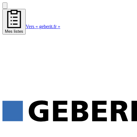
Vers « geberit.fr »
Mes listes