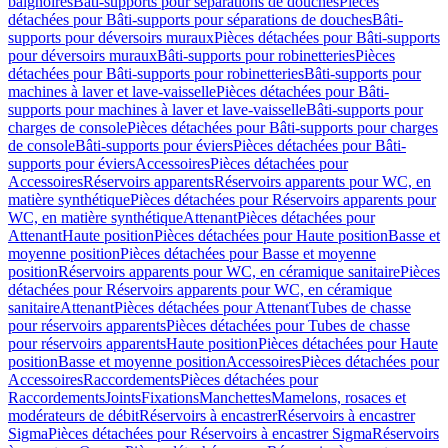
baignoires
Bâti-supports pour séparations de douches
Pièces
détachées pour Bâti-supports pour séparations de douches
Bâti-
supports pour déversoirs muraux
Pièces détachées pour Bâti-supports
pour déversoirs muraux
Bâti-supports pour robinetteries
Pièces
détachées pour Bâti-supports pour robinetteries
Bâti-supports pour
machines à laver et lave-vaisselle
Pièces détachées pour Bâti-
supports pour machines à laver et lave-vaisselle
Bâti-supports pour
charges de console
Pièces détachées pour Bâti-supports pour charges
de console
Bâti-supports pour éviers
Pièces détachées pour Bâti-
supports pour éviers
Accessoires
Pièces détachées pour
Accessoires
Réservoirs apparents
Réservoirs apparents pour WC, en
matière synthétique
Pièces détachées pour Réservoirs apparents pour
WC, en matière synthétique
Attenant
Pièces détachées pour
Attenant
Haute position
Pièces détachées pour Haute position
Basse et
moyenne position
Pièces détachées pour Basse et moyenne
position
Réservoirs apparents pour WC, en céramique sanitaire
Pièces
détachées pour Réservoirs apparents pour WC, en céramique
sanitaire
Attenant
Pièces détachées pour Attenant
Tubes de chasse
pour réservoirs apparents
Pièces détachées pour Tubes de chasse
pour réservoirs apparents
Haute position
Pièces détachées pour Haute
position
Basse et moyenne position
Accessoires
Pièces détachées pour
Accessoires
Raccordements
Pièces détachées pour
Raccordements
Joints
Fixations
Manchettes
Mamelons, rosaces et
modérateurs de débit
Réservoirs à encastrer
Réservoirs à encastrer
Sigma
Pièces détachées pour Réservoirs à encastrer Sigma
Réservoirs