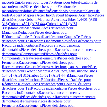
raccords
Enjoliveurs pour tubes
Fixations pour tubes
Fixations de
raccordements
Pièces détachées pour Fixations de
raccordements
Joints d'étanchéité
Jeux de vis pour assemblages de
brides
Geberit Mapress Acier Inox
Geberit Mapress Acier Inox
Pièces
détachées pour Geberit Mapress Acier Inox
Tubes 1.4401 (AISI
316)
Tubes 1.4521 (AISI 444)
Tubes 1.4301 (AISI
304)
Mamelons
Manchons
Pièces détachées pour
Manchons
Réductions
Pièces détachées pour
Réductions
Coudes
Pièces détachées pour Coudes
Tés
Pièces
détachées pour Tés
Raccords indémontables
Pièces détachées pour
Raccords indémontables
Raccords et raccordements,
démontables
Pièces détachées pour Raccords et raccordements,
démontables
Compensateurs
Pièces détachées pour
Compensateurs
Traversées
Fermetures
Pièces détachées pour
Fermetures
Raccordements
Pièces détachées pour
Raccordements
Geberit Mapress Acier Inox, sans silicone
Pièces
détachées pour Geberit Mapress Acier Inox, sans silicone
Tubes
1.4401 (AISI 316)
Tubes 1.4521 (AISI 444)
Manchons
Pièces
détachées pour Manchons
Réductions
Pièces détachées pour
Réductions
Coudes
Pièces détachées pour Coudes
Tés
Pièces
détachées pour Tés
Raccords indémontables
Pièces détachées pour
Raccords indémontables
Raccords et raccordements,
démontables
Pièces détachées pour Raccords et raccordements,
démontables
Fermetures
Pièces détachées pour
Fermetures
Raccordements
Pièces détachées pour