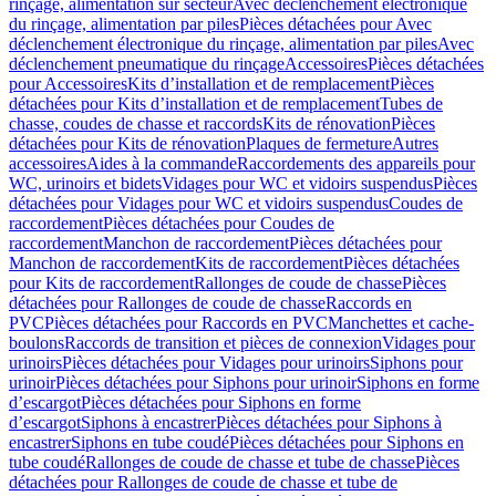
rinçage, alimentation sur secteur
Avec déclenchement électronique
du rinçage, alimentation par piles
Pièces détachées pour Avec
déclenchement électronique du rinçage, alimentation par piles
Avec
déclenchement pneumatique du rinçage
Accessoires
Pièces détachées
pour Accessoires
Kits d’installation et de remplacement
Pièces
détachées pour Kits d’installation et de remplacement
Tubes de
chasse, coudes de chasse et raccords
Kits de rénovation
Pièces
détachées pour Kits de rénovation
Plaques de fermeture
Autres
accessoires
Aides à la commande
Raccordements des appareils pour
WC, urinoirs et bidets
Vidages pour WC et vidoirs suspendus
Pièces
détachées pour Vidages pour WC et vidoirs suspendus
Coudes de
raccordement
Pièces détachées pour Coudes de
raccordement
Manchon de raccordement
Pièces détachées pour
Manchon de raccordement
Kits de raccordement
Pièces détachées
pour Kits de raccordement
Rallonges de coude de chasse
Pièces
détachées pour Rallonges de coude de chasse
Raccords en
PVC
Pièces détachées pour Raccords en PVC
Manchettes et cache-
boulons
Raccords de transition et pièces de connexion
Vidages pour
urinoirs
Pièces détachées pour Vidages pour urinoirs
Siphons pour
urinoir
Pièces détachées pour Siphons pour urinoir
Siphons en forme
d’escargot
Pièces détachées pour Siphons en forme
d’escargot
Siphons à encastrer
Pièces détachées pour Siphons à
encastrer
Siphons en tube coudé
Pièces détachées pour Siphons en
tube coudé
Rallonges de coude de chasse et tube de chasse
Pièces
détachées pour Rallonges de coude de chasse et tube de