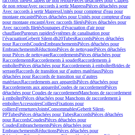
raccords filetés
Clapets de non retour
Pièces détachées pour Clapets
de non retour
Avec raccords à sertir Mapress
Pièces détachées pour
Avec raccords à sertir Mapress
Unités pour compteur d'eau pour
montage encastré
Pièces détachées pour Unités pour compteur d'eau
pour montage encastré
Avec raccords filetés
Pièces détachées pour
Avec raccords filetés
Soupapes d'évacuation d'air pour
chauffage
Purgeurs rapides
Systèmes de canalisation pour
l’évacuation
Geberit Silent-db20
Tubes
Raccords
Pièces détachées
pour Raccords
Coudes
Embranchements
Pièces détachées pour
Embranchements
Réductions
Pièces de nettoyage
Pièces détachées
pour Pièces de nettoyage
Raccordements
Pièces détachées pour
Raccordements
Raccordements à souder
Raccordements à
emboîter
Pièces détachées pour Raccordements à emboîter
Brides de
serrage
Raccords de transition sur d’autres matériaux
Pièces
détachées pour Raccords de transition sur d’autres
matériaux
Raccordements aux appareils
Pièces détachées pour
Raccordements aux appareils
Coudes de raccordement
Pièces
détachées pour Coudes de raccordement
Manchons de raccordement
à emboîter
Pièces détachées pour Manchons de raccordement à
emboîter
Accessoires
Colliers
Fixations pour
colliers
Fermetures
Joints
Consommables
Geberit Silent-
PP
Tubes
Pièces détachées pour Tubes
Raccords
Pièces détachées
pour Raccords
Coudes
Pièces détachées pour
Coudes
Embranchements
Pièces détachées pour
Embranchements
Réductions
Pièces détachées pour