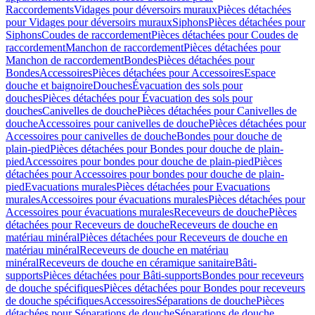
Raccordements
Vidages pour déversoirs muraux
Pièces détachées
pour Vidages pour déversoirs muraux
Siphons
Pièces détachées pour
Siphons
Coudes de raccordement
Pièces détachées pour Coudes de
raccordement
Manchon de raccordement
Pièces détachées pour
Manchon de raccordement
Bondes
Pièces détachées pour
Bondes
Accessoires
Pièces détachées pour Accessoires
Espace
douche et baignoire
Douches
Évacuation des sols pour
douches
Pièces détachées pour Évacuation des sols pour
douches
Canivelles de douche
Pièces détachées pour Canivelles de
douche
Accessoires pour canivelles de douche
Pièces détachées pour
Accessoires pour canivelles de douche
Bondes pour douche de
plain-pied
Pièces détachées pour Bondes pour douche de plain-
pied
Accessoires pour bondes pour douche de plain-pied
Pièces
détachées pour Accessoires pour bondes pour douche de plain-
pied
Evacuations murales
Pièces détachées pour Evacuations
murales
Accessoires pour évacuations murales
Pièces détachées pour
Accessoires pour évacuations murales
Receveurs de douche
Pièces
détachées pour Receveurs de douche
Receveurs de douche en
matériau minéral
Pièces détachées pour Receveurs de douche en
matériau minéral
Receveurs de douche en matériau
minéral
Receveurs de douche en céramique sanitaire
Bâti-
supports
Pièces détachées pour Bâti-supports
Bondes pour receveurs
de douche spécifiques
Pièces détachées pour Bondes pour receveurs
de douche spécifiques
Accessoires
Séparations de douche
Pièces
détachées pour Séparations de douche
Séparations de douche