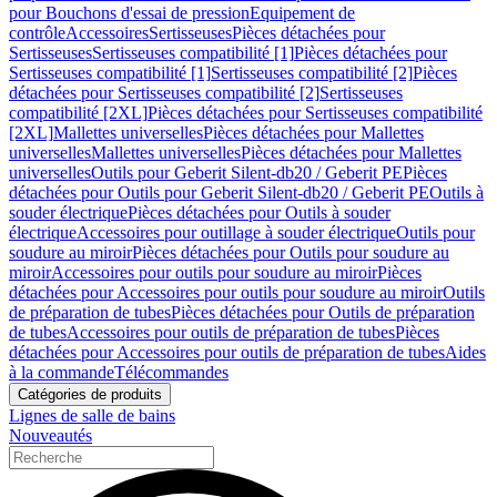
pour Bouchons d'essai de pression
Equipement de
contrôle
Accessoires
Sertisseuses
Pièces détachées pour
Sertisseuses
Sertisseuses compatibilité [1]
Pièces détachées pour
Sertisseuses compatibilité [1]
Sertisseuses compatibilité [2]
Pièces
détachées pour Sertisseuses compatibilité [2]
Sertisseuses
compatibilité [2XL]
Pièces détachées pour Sertisseuses compatibilité
[2XL]
Mallettes universelles
Pièces détachées pour Mallettes
universelles
Mallettes universelles
Pièces détachées pour Mallettes
universelles
Outils pour Geberit Silent-db20 / Geberit PE
Pièces
détachées pour Outils pour Geberit Silent-db20 / Geberit PE
Outils à
souder électrique
Pièces détachées pour Outils à souder
électrique
Accessoires pour outillage à souder électrique
Outils pour
soudure au miroir
Pièces détachées pour Outils pour soudure au
miroir
Accessoires pour outils pour soudure au miroir
Pièces
détachées pour Accessoires pour outils pour soudure au miroir
Outils
de préparation de tubes
Pièces détachées pour Outils de préparation
de tubes
Accessoires pour outils de préparation de tubes
Pièces
détachées pour Accessoires pour outils de préparation de tubes
Aides
à la commande
Télécommandes
Catégories de produits
Lignes de salle de bains
Nouveautés