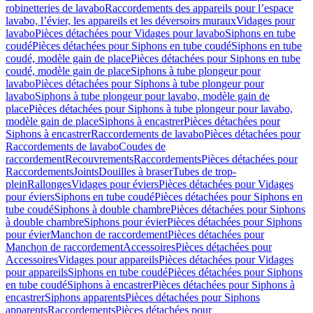
robinetteries de lavabo
Raccordements des appareils pour l’espace
lavabo, l’évier, les appareils et les déversoirs muraux
Vidages pour
lavabo
Pièces détachées pour Vidages pour lavabo
Siphons en tube
coudé
Pièces détachées pour Siphons en tube coudé
Siphons en tube
coudé, modèle gain de place
Pièces détachées pour Siphons en tube
coudé, modèle gain de place
Siphons à tube plongeur pour
lavabo
Pièces détachées pour Siphons à tube plongeur pour
lavabo
Siphons à tube plongeur pour lavabo, modèle gain de
place
Pièces détachées pour Siphons à tube plongeur pour lavabo,
modèle gain de place
Siphons à encastrer
Pièces détachées pour
Siphons à encastrer
Raccordements de lavabo
Pièces détachées pour
Raccordements de lavabo
Coudes de
raccordement
Recouvrements
Raccordements
Pièces détachées pour
Raccordements
Joints
Douilles à braser
Tubes de trop-
plein
Rallonges
Vidages pour éviers
Pièces détachées pour Vidages
pour éviers
Siphons en tube coudé
Pièces détachées pour Siphons en
tube coudé
Siphons à double chambre
Pièces détachées pour Siphons
à double chambre
Siphons pour évier
Pièces détachées pour Siphons
pour évier
Manchon de raccordement
Pièces détachées pour
Manchon de raccordement
Accessoires
Pièces détachées pour
Accessoires
Vidages pour appareils
Pièces détachées pour Vidages
pour appareils
Siphons en tube coudé
Pièces détachées pour Siphons
en tube coudé
Siphons à encastrer
Pièces détachées pour Siphons à
encastrer
Siphons apparents
Pièces détachées pour Siphons
apparents
Raccordements
Pièces détachées pour