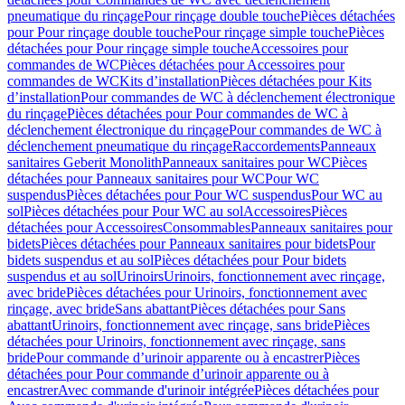
pneumatique du rinçage
Pour rinçage double touche
Pièces détachées
pour Pour rinçage double touche
Pour rinçage simple touche
Pièces
détachées pour Pour rinçage simple touche
Accessoires pour
commandes de WC
Pièces détachées pour Accessoires pour
commandes de WC
Kits d’installation
Pièces détachées pour Kits
d’installation
Pour commandes de WC à déclenchement électronique
du rinçage
Pièces détachées pour Pour commandes de WC à
déclenchement électronique du rinçage
Pour commandes de WC à
déclenchement pneumatique du rinçage
Raccordements
Panneaux
sanitaires Geberit Monolith
Panneaux sanitaires pour WC
Pièces
détachées pour Panneaux sanitaires pour WC
Pour WC
suspendus
Pièces détachées pour Pour WC suspendus
Pour WC au
sol
Pièces détachées pour Pour WC au sol
Accessoires
Pièces
détachées pour Accessoires
Consommables
Panneaux sanitaires pour
bidets
Pièces détachées pour Panneaux sanitaires pour bidets
Pour
bidets suspendus et au sol
Pièces détachées pour Pour bidets
suspendus et au sol
Urinoirs
Urinoirs, fonctionnement avec rinçage,
avec bride
Pièces détachées pour Urinoirs, fonctionnement avec
rinçage, avec bride
Sans abattant
Pièces détachées pour Sans
abattant
Urinoirs, fonctionnement avec rinçage, sans bride
Pièces
détachées pour Urinoirs, fonctionnement avec rinçage, sans
bride
Pour commande d’urinoir apparente ou à encastrer
Pièces
détachées pour Pour commande d’urinoir apparente ou à
encastrer
Avec commande d'urinoir intégrée
Pièces détachées pour