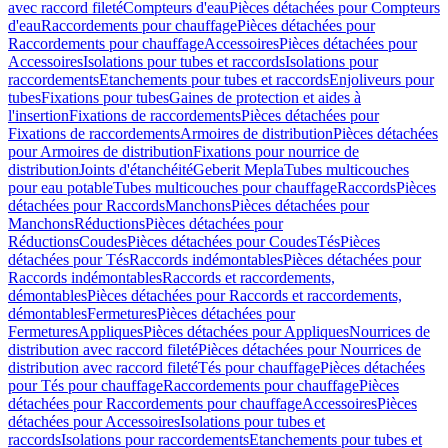
avec raccord fileté
Compteurs d'eau
Pièces détachées pour Compteurs
d'eau
Raccordements pour chauffage
Pièces détachées pour
Raccordements pour chauffage
Accessoires
Pièces détachées pour
Accessoires
Isolations pour tubes et raccords
Isolations pour
raccordements
Etanchements pour tubes et raccords
Enjoliveurs pour
tubes
Fixations pour tubes
Gaines de protection et aides à
l'insertion
Fixations de raccordements
Pièces détachées pour
Fixations de raccordements
Armoires de distribution
Pièces détachées
pour Armoires de distribution
Fixations pour nourrice de
distribution
Joints d'étanchéité
Geberit Mepla
Tubes multicouches
pour eau potable
Tubes multicouches pour chauffage
Raccords
Pièces
détachées pour Raccords
Manchons
Pièces détachées pour
Manchons
Réductions
Pièces détachées pour
Réductions
Coudes
Pièces détachées pour Coudes
Tés
Pièces
détachées pour Tés
Raccords indémontables
Pièces détachées pour
Raccords indémontables
Raccords et raccordements,
démontables
Pièces détachées pour Raccords et raccordements,
démontables
Fermetures
Pièces détachées pour
Fermetures
Appliques
Pièces détachées pour Appliques
Nourrices de
distribution avec raccord fileté
Pièces détachées pour Nourrices de
distribution avec raccord fileté
Tés pour chauffage
Pièces détachées
pour Tés pour chauffage
Raccordements pour chauffage
Pièces
détachées pour Raccordements pour chauffage
Accessoires
Pièces
détachées pour Accessoires
Isolations pour tubes et
raccords
Isolations pour raccordements
Etanchements pour tubes et