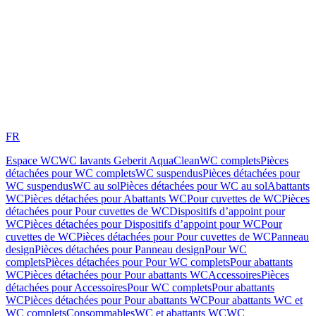
FR
Espace WC
WC lavants Geberit AquaClean
WC complets
Pièces
détachées pour WC complets
WC suspendus
Pièces détachées pour
WC suspendus
WC au sol
Pièces détachées pour WC au sol
Abattants
WC
Pièces détachées pour Abattants WC
Pour cuvettes de WC
Pièces
détachées pour Pour cuvettes de WC
Dispositifs d’appoint pour
WC
Pièces détachées pour Dispositifs d’appoint pour WC
Pour
cuvettes de WC
Pièces détachées pour Pour cuvettes de WC
Panneau
design
Pièces détachées pour Panneau design
Pour WC
complets
Pièces détachées pour Pour WC complets
Pour abattants
WC
Pièces détachées pour Pour abattants WC
Accessoires
Pièces
détachées pour Accessoires
Pour WC complets
Pour abattants
WC
Pièces détachées pour Pour abattants WC
Pour abattants WC et
WC complets
Consommables
WC et abattants WC
WC