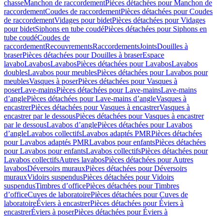
chasse
Manchon de raccordement
Pièces détachées pour Manchon de
raccordement
Coudes de raccordement
Pièces détachées pour Coudes
de raccordement
Vidages pour bidet
Pièces détachées pour Vidages
pour bidet
Siphons en tube coudé
Pièces détachées pour Siphons en
tube coudé
Coudes de
raccordement
Recouvrements
Raccordements
Joints
Douilles à
braser
Pièces détachées pour Douilles à braser
Espace
lavabo
Lavabos
Lavabos
Pièces détachées pour Lavabos
Lavabos
doubles
Lavabos pour meubles
Pièces détachées pour Lavabos pour
meubles
Vasques à poser
Pièces détachées pour Vasques à
poser
Lave-mains
Pièces détachées pour Lave-mains
Lave-mains
d’angle
Pièces détachées pour Lave-mains d’angle
Vasques à
encastrer
Pièces détachées pour Vasques à encastrer
Vasques à
encastrer par le dessous
Pièces détachées pour Vasques à encastrer
par le dessous
Lavabos d’angle
Pièces détachées pour Lavabos
d’angle
Lavabos collectifs
Lavabos adaptés PMR
Pièces détachées
pour Lavabos adaptés PMR
Lavabos pour enfants
Pièces détachées
pour Lavabos pour enfants
Lavabos collectifs
Pièces détachées pour
Lavabos collectifs
Autres lavabos
Pièces détachées pour Autres
lavabos
Déversoirs muraux
Pièces détachées pour Déversoirs
muraux
Vidoirs suspendus
Pièces détachées pour Vidoirs
suspendus
Timbres dʼoffice
Pièces détachées pour Timbres
dʼoffice
Cuves de laboratoire
Pièces détachées pour Cuves de
laboratoire
Éviers à encastrer
Pièces détachées pour Éviers à
encastrer
Éviers à poser
Pièces détachées pour Éviers à