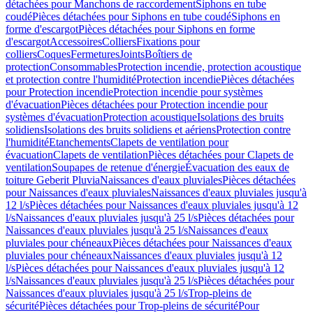
détachées pour Manchons de raccordement
Siphons en tube
coudé
Pièces détachées pour Siphons en tube coudé
Siphons en
forme d'escargot
Pièces détachées pour Siphons en forme
d'escargot
Accessoires
Colliers
Fixations pour
colliers
Coques
Fermetures
Joints
Boîtiers de
protection
Consommables
Protection incendie, protection acoustique
et protection contre l'humidité
Protection incendie
Pièces détachées
pour Protection incendie
Protection incendie pour systèmes
d'évacuation
Pièces détachées pour Protection incendie pour
systèmes d'évacuation
Protection acoustique
Isolations des bruits
solidiens
Isolations des bruits solidiens et aériens
Protection contre
l'humidité
Etanchements
Clapets de ventilation pour
évacuation
Clapets de ventilation
Pièces détachées pour Clapets de
ventilation
Soupapes de retenue d'énergie
Évacuation des eaux de
toiture Geberit Pluvia
Naissances d'eaux pluviales
Pièces détachées
pour Naissances d'eaux pluviales
Naissances d'eaux pluviales jusqu'à
12 l/s
Pièces détachées pour Naissances d'eaux pluviales jusqu'à 12
l/s
Naissances d'eaux pluviales jusqu'à 25 l/s
Pièces détachées pour
Naissances d'eaux pluviales jusqu'à 25 l/s
Naissances d'eaux
pluviales pour chéneaux
Pièces détachées pour Naissances d'eaux
pluviales pour chéneaux
Naissances d'eaux pluviales jusqu'à 12
l/s
Pièces détachées pour Naissances d'eaux pluviales jusqu'à 12
l/s
Naissances d'eaux pluviales jusqu'à 25 l/s
Pièces détachées pour
Naissances d'eaux pluviales jusqu'à 25 l/s
Trop-pleins de
sécurité
Pièces détachées pour Trop-pleins de sécurité
Pour