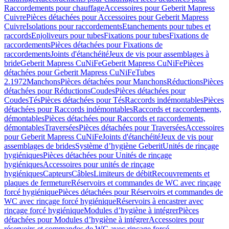
Raccordements pour chauffage
Accessoires pour Geberit Mapress
Cuivre
Pièces détachées pour Accessoires pour Geberit Mapress
Cuivre
Isolations pour raccordements
Etanchements pour tubes et
raccords
Enjoliveurs pour tubes
Fixations pour tubes
Fixations de
raccordements
Pièces détachées pour Fixations de
raccordements
Joints d'étanchéité
Jeux de vis pour assemblages à
bride
Geberit Mapress CuNiFe
Geberit Mapress CuNiFe
Pièces
détachées pour Geberit Mapress CuNiFe
Tubes
2.1972
Manchons
Pièces détachées pour Manchons
Réductions
Pièces
détachées pour Réductions
Coudes
Pièces détachées pour
Coudes
Tés
Pièces détachées pour Tés
Raccords indémontables
Pièces
détachées pour Raccords indémontables
Raccords et raccordements,
démontables
Pièces détachées pour Raccords et raccordements,
démontables
Traversées
Pièces détachées pour Traversées
Accessoires
pour Geberit Mapress CuNiFe
Joints d'étanchéité
Jeux de vis pour
assemblages de brides
Système d’hygiène Geberit
Unités de rinçage
hygiéniques
Pièces détachées pour Unités de rinçage
hygiéniques
Accessoires pour unités de rinçage
hygiéniques
Capteurs
Câbles
Limiteurs de débit
Recouvrements et
plaques de fermeture
Réservoirs et commandes de WC avec rinçage
forcé hygiénique
Pièces détachées pour Réservoirs et commandes de
WC avec rinçage forcé hygiénique
Réservoirs à encastrer avec
rinçage forcé hygiénique
Modules d’hygiène à intégrer
Pièces
détachées pour Modules d’hygiène à intégrer
Accessoires pour
réservoirs et commandes de WC avec rinçage forcé