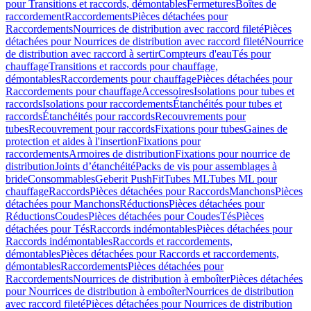
pour Transitions et raccords, démontables
Fermetures
Boîtes de
raccordement
Raccordements
Pièces détachées pour
Raccordements
Nourrices de distribution avec raccord fileté
Pièces
détachées pour Nourrices de distribution avec raccord fileté
Nourrice
de distribution avec raccord à sertir
Compteurs d'eau
Tés pour
chauffage
Transitions et raccords pour chauffage,
démontables
Raccordements pour chauffage
Pièces détachées pour
Raccordements pour chauffage
Accessoires
Isolations pour tubes et
raccords
Isolations pour raccordements
Étanchéités pour tubes et
raccords
Étanchéités pour raccords
Recouvrements pour
tubes
Recouvrement pour raccords
Fixations pour tubes
Gaines de
protection et aides à l'insertion
Fixations pour
raccordements
Armoires de distribution
Fixations pour nourrice de
distribution
Joints d’étanchéité
Packs de vis pour assemblages à
bride
Consommables
Geberit PushFit
Tubes ML
Tubes ML pour
chauffage
Raccords
Pièces détachées pour Raccords
Manchons
Pièces
détachées pour Manchons
Réductions
Pièces détachées pour
Réductions
Coudes
Pièces détachées pour Coudes
Tés
Pièces
détachées pour Tés
Raccords indémontables
Pièces détachées pour
Raccords indémontables
Raccords et raccordements,
démontables
Pièces détachées pour Raccords et raccordements,
démontables
Raccordements
Pièces détachées pour
Raccordements
Nourrices de distribution à emboîter
Pièces détachées
pour Nourrices de distribution à emboîter
Nourrices de distribution
avec raccord fileté
Pièces détachées pour Nourrices de distribution