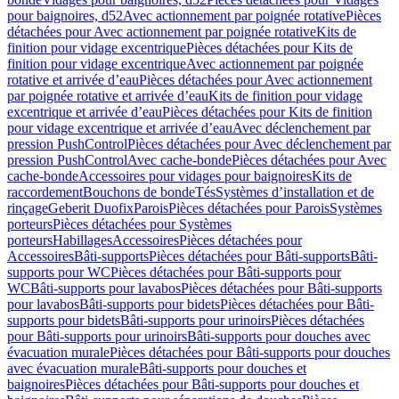
pour baignoires, d52
Avec actionnement par poignée rotative
Pièces
détachées pour Avec actionnement par poignée rotative
Kits de
finition pour vidage excentrique
Pièces détachées pour Kits de
finition pour vidage excentrique
Avec actionnement par poignée
rotative et arrivée d’eau
Pièces détachées pour Avec actionnement
par poignée rotative et arrivée d’eau
Kits de finition pour vidage
excentrique et arrivée d’eau
Pièces détachées pour Kits de finition
pour vidage excentrique et arrivée d’eau
Avec déclenchement par
pression PushControl
Pièces détachées pour Avec déclenchement par
pression PushControl
Avec cache-bonde
Pièces détachées pour Avec
cache-bonde
Accessoires pour vidages pour baignoires
Kits de
raccordement
Bouchons de bonde
Tés
Systèmes d’installation et de
rinçage
Geberit Duofix
Parois
Pièces détachées pour Parois
Systèmes
porteurs
Pièces détachées pour Systèmes
porteurs
Habillages
Accessoires
Pièces détachées pour
Accessoires
Bâti-supports
Pièces détachées pour Bâti-supports
Bâti-
supports pour WC
Pièces détachées pour Bâti-supports pour
WC
Bâti-supports pour lavabos
Pièces détachées pour Bâti-supports
pour lavabos
Bâti-supports pour bidets
Pièces détachées pour Bâti-
supports pour bidets
Bâti-supports pour urinoirs
Pièces détachées
pour Bâti-supports pour urinoirs
Bâti-supports pour douches avec
évacuation murale
Pièces détachées pour Bâti-supports pour douches
avec évacuation murale
Bâti-supports pour douches et
baignoires
Pièces détachées pour Bâti-supports pour douches et