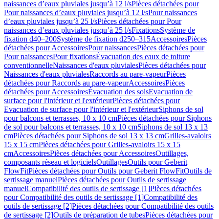
naissances d’eaux pluviales jusqu’à 12 l/s
Pièces détachées pour
Pour naissances d’eaux pluviales jusqu’à 12 l/s
Pour naissances
d’eaux pluviales jusqu’à 25 l/s
Pièces détachées pour Pour
naissances d’eaux pluviales jusqu’à 25 l/s
Fixations
Système de
fixation d40–200
Système de fixation d250–315
Accessoires
Pièces
détachées pour Accessoires
Pour naissances
Pièces détachées pour
Pour naissances
Pour fixations
Évacuation des eaux de toiture
conventionnelle
Naissances d'eaux pluviales
Pièces détachées pour
Naissances d'eaux pluviales
Raccords au pare-vapeur
Pièces
détachées pour Raccords au pare-vapeur
Accessoires
Pièces
détachées pour Accessoires
Évacuation des sols
Evacuation de
surface pour l'intérieur et l'extérieur
Pièces détachées pour
Evacuation de surface pour l'intérieur et l'extérieur
Siphons de sol
pour balcons et terrasses, 10 x 10 cm
Pièces détachées pour Siphons
de sol pour balcons et terrasses, 10 x 10 cm
Siphons de sol 13 x 13
cm
Pièces détachées pour Siphons de sol 13 x 13 cm
Grilles-avaloirs
15 x 15 cm
Pièces détachées pour Grilles-avaloirs 15 x 15
cm
Accessoires
Pièces détachées pour Accessoires
Outillages,
composants réseau et logiciels
Outillages
Outils pour Geberit
FlowFit
Pièces détachées pour Outils pour Geberit FlowFit
Outils de
sertissage manuel
Pièces détachées pour Outils de sertissage
manuel
Compatibilité des outils de sertissage [1]
Pièces détachées
pour Compatibilité des outils de sertissage [1]
Compatibilité des
outils de sertissage [2]
Pièces détachées pour Compatibilité des outils
de sertissage [2]
Outils de préparation de tubes
Pièces détachées pour