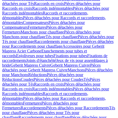
détachées pour Tés
Raccords en croix
Pièces détachées pour
Raccords en croix
Raccords indémontables
Pièces détachées pour
Raccords indémontables
Raccords et raccordements,
démontables
Pièces détachées pour Raccords et raccordements,
démontables
Compensateurs
Pièces détachées pour
Compensateurs
Fermetures
Pièces détachées pour
Fermetures
Manchons pour chauffage
Pièces détachées pour
Manchons pour chauffage
Tés pour chauffage
Pièces détachées pour
Tés pour chauffage
Raccordements pour chauffage
Pièces détachées
pour Raccordements pour chauffage
Accessoires pour Geberit
Mapress Acier Carbone
Etanchements pour tubes et
raccords
Enjoliveurs pour tubes
Fixations pour tubes
Fixations de
raccordements
Joints d'étanchéité
Jeux de vis pour assemblages à
bride
Geberit Mapress Cuivre
Geberit Mapress Cuivre
Pièces
détachées pour Geberit Mapress Cuivre
Manchons
Pièces détachées
pour Manchons
Réductions
Pièces détachées pour
Réductions
Coudes
Pièces détachées pour Coudes
Tés
Pièces
détachées pour Tés
Raccords en croix
Pièces détachées pour
Raccords en croix
Raccords indémontables
Pièces détachées pour
Raccords indémontables
Raccords et raccordements,
démontables
Pièces détachées pour Raccords et raccordements,
démontables
Fermetures
Pièces détachées pour
Fermetures
Raccordements
Pièces détachées pour Raccordements
Tés
pour chauffage
Pièces détachées pour Tés pour
chauffage
Raccordements pour chauffage
Pièces détachées pour