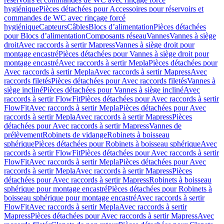
hygiénique
Pièces détachées pour Accessoires pour réservoirs et
commandes de WC avec rinçage forcé
hygiénique
Capteurs
Câbles
Blocs d’alimentation
Pièces détachées
pour Blocs d’alimentation
Composants réseau
Vannes
Vannes à siège
droit
Avec raccords à sertir Mapress
Vannes à siège droit pour
montage encastré
Pièces détachées pour Vannes à siège droit pour
montage encastré
Avec raccords à sertir Mepla
Pièces détachées pour
Avec raccords à sertir Mepla
Avec raccords à sertir Mapress
Avec
raccords filetés
Pièces détachées pour Avec raccords filetés
Vannes à
siège incliné
Pièces détachées pour Vannes à siège incliné
Avec
raccords à sertir FlowFit
Pièces détachées pour Avec raccords à sertir
FlowFit
Avec raccords à sertir Mepla
Pièces détachées pour Avec
raccords à sertir Mepla
Avec raccords à sertir Mapress
Pièces
détachées pour Avec raccords à sertir Mapress
Vannes de
prélèvement
Robinets de vidange
Robinets à boisseau
sphérique
Pièces détachées pour Robinets à boisseau sphérique
Avec
raccords à sertir FlowFit
Pièces détachées pour Avec raccords à sertir
FlowFit
Avec raccords à sertir Mepla
Pièces détachées pour Avec
raccords à sertir Mepla
Avec raccords à sertir Mapress
Pièces
détachées pour Avec raccords à sertir Mapress
Robinets à boisseau
sphérique pour montage encastré
Pièces détachées pour Robinets à
boisseau sphérique pour montage encastré
Avec raccords à sertir
FlowFit
Avec raccords à sertir Mepla
Avec raccords à sertir
Mapress
Pièces détachées pour Avec raccords à sertir Mapress
Avec