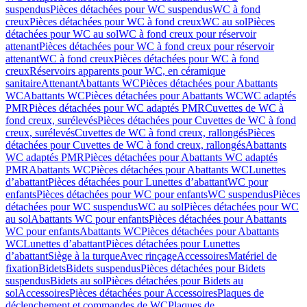
suspendus
Pièces détachées pour WC suspendus
WC à fond
creux
Pièces détachées pour WC à fond creux
WC au sol
Pièces
détachées pour WC au sol
WC à fond creux pour réservoir
attenant
Pièces détachées pour WC à fond creux pour réservoir
attenant
WC à fond creux
Pièces détachées pour WC à fond
creux
Réservoirs apparents pour WC, en céramique
sanitaire
Attenant
Abattants WC
Pièces détachées pour Abattants
WC
Abattants WC
Pièces détachées pour Abattants WC
WC adaptés
PMR
Pièces détachées pour WC adaptés PMR
Cuvettes de WC à
fond creux, surélevés
Pièces détachées pour Cuvettes de WC à fond
creux, surélevés
Cuvettes de WC à fond creux, rallongés
Pièces
détachées pour Cuvettes de WC à fond creux, rallongés
Abattants
WC adaptés PMR
Pièces détachées pour Abattants WC adaptés
PMR
Abattants WC
Pièces détachées pour Abattants WC
Lunettes
d’abattant
Pièces détachées pour Lunettes d’abattant
WC pour
enfants
Pièces détachées pour WC pour enfants
WC suspendus
Pièces
détachées pour WC suspendus
WC au sol
Pièces détachées pour WC
au sol
Abattants WC pour enfants
Pièces détachées pour Abattants
WC pour enfants
Abattants WC
Pièces détachées pour Abattants
WC
Lunettes d’abattant
Pièces détachées pour Lunettes
d’abattant
Siège à la turque
Avec rinçage
Accessoires
Matériel de
fixation
Bidets
Bidets suspendus
Pièces détachées pour Bidets
suspendus
Bidets au sol
Pièces détachées pour Bidets au
sol
Accessoires
Pièces détachées pour Accessoires
Plaques de
déclenchement et commandes de WC
Plaques de