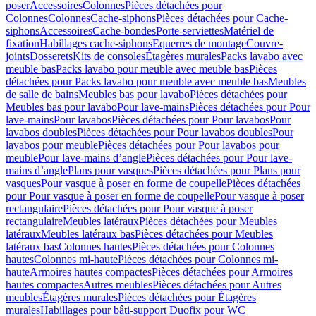
poser
Accessoires
Colonnes
Pièces détachées pour
Colonnes
Colonnes
Cache-siphons
Pièces détachées pour Cache-
siphons
Accessoires
Cache-bondes
Porte-serviettes
Matériel de
fixation
Habillages cache-siphons
Equerres de montage
Couvre-
joints
Dosserets
Kits de consoles
Étagères murales
Packs lavabo avec
meuble bas
Packs lavabo pour meuble avec meuble bas
Pièces
détachées pour Packs lavabo pour meuble avec meuble bas
Meubles
de salle de bains
Meubles bas pour lavabo
Pièces détachées pour
Meubles bas pour lavabo
Pour lave-mains
Pièces détachées pour Pour
lave-mains
Pour lavabos
Pièces détachées pour Pour lavabos
Pour
lavabos doubles
Pièces détachées pour Pour lavabos doubles
Pour
lavabos pour meuble
Pièces détachées pour Pour lavabos pour
meuble
Pour lave-mains d’angle
Pièces détachées pour Pour lave-
mains d’angle
Plans pour vasques
Pièces détachées pour Plans pour
vasques
Pour vasque à poser en forme de coupelle
Pièces détachées
pour Pour vasque à poser en forme de coupelle
Pour vasque à poser
rectangulaire
Pièces détachées pour Pour vasque à poser
rectangulaire
Meubles latéraux
Pièces détachées pour Meubles
latéraux
Meubles latéraux bas
Pièces détachées pour Meubles
latéraux bas
Colonnes hautes
Pièces détachées pour Colonnes
hautes
Colonnes mi-haute
Pièces détachées pour Colonnes mi-
haute
Armoires hautes compactes
Pièces détachées pour Armoires
hautes compactes
Autres meubles
Pièces détachées pour Autres
meubles
Étagères murales
Pièces détachées pour Étagères
murales
Habillages pour bâti-support Duofix pour WC