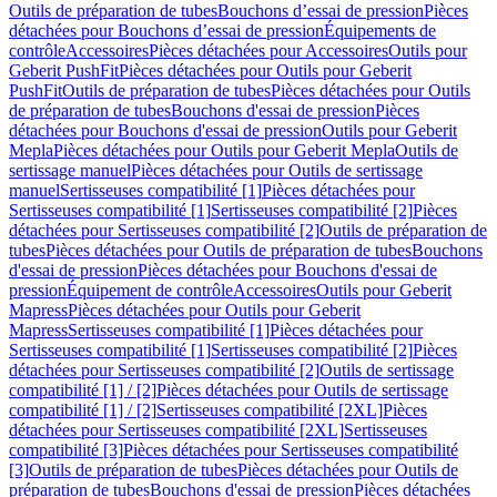
Outils de préparation de tubes
Bouchons d’essai de pression
Pièces
détachées pour Bouchons d’essai de pression
Équipements de
contrôle
Accessoires
Pièces détachées pour Accessoires
Outils pour
Geberit PushFit
Pièces détachées pour Outils pour Geberit
PushFit
Outils de préparation de tubes
Pièces détachées pour Outils
de préparation de tubes
Bouchons d'essai de pression
Pièces
détachées pour Bouchons d'essai de pression
Outils pour Geberit
Mepla
Pièces détachées pour Outils pour Geberit Mepla
Outils de
sertissage manuel
Pièces détachées pour Outils de sertissage
manuel
Sertisseuses compatibilité [1]
Pièces détachées pour
Sertisseuses compatibilité [1]
Sertisseuses compatibilité [2]
Pièces
détachées pour Sertisseuses compatibilité [2]
Outils de préparation de
tubes
Pièces détachées pour Outils de préparation de tubes
Bouchons
d'essai de pression
Pièces détachées pour Bouchons d'essai de
pression
Équipement de contrôle
Accessoires
Outils pour Geberit
Mapress
Pièces détachées pour Outils pour Geberit
Mapress
Sertisseuses compatibilité [1]
Pièces détachées pour
Sertisseuses compatibilité [1]
Sertisseuses compatibilité [2]
Pièces
détachées pour Sertisseuses compatibilité [2]
Outils de sertissage
compatibilité [1] / [2]
Pièces détachées pour Outils de sertissage
compatibilité [1] / [2]
Sertisseuses compatibilité [2XL]
Pièces
détachées pour Sertisseuses compatibilité [2XL]
Sertisseuses
compatibilité [3]
Pièces détachées pour Sertisseuses compatibilité
[3]
Outils de préparation de tubes
Pièces détachées pour Outils de
préparation de tubes
Bouchons d'essai de pression
Pièces détachées