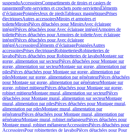
suspendu
Accessoires
Compartiments de tiroirs et casiers de
rangement
Porte-serviettes et crochets porte-serviettes
Éléments
d’éclairage
Poignées
Jeux de pieds
Tableaux magnétiques
Prises
électriques
Autres accessoires
Miroirs et armoires et
toilette
Miroirs
Pièces détachées pour Miroirs
Avec éclairage
intégré
Pièces détachées pour Avec éclairage intégré
Armoires de
toilette
Pièces détachées pour Armoires de toilette
Avec éclairage
intégré
Pièces détachées pour Avec éclairage
intégré
Accessoires
Éléments d’éclairage
Poignées
Autres
accessoires
Prises électriques
Robinetteries
Robinetteries de
lavabo
Pièces détachées pour Robinetteries de lavabo
Montage sur
gorge, alimentation sur secteur
Pièces détachées pour Montage sur
gorge, alimentation sur secteur
Montage sur gorge, alimentation par
piles
Pièces détachées pour Montage sur gorge, alimentation par
piles
Montage sur gorge, alimentation par générateur
Pièces détachées
pour Montage sur gorge, alimentation par générateur
Montage sur
gorge, robinet mitigeur
Pièces détachées pour Montage sur gorge,
robinet mitigeur
Montage mural, alimentation sur secteur
Pièces
détachées pour Montage mural, alimentation sur secteur
Montage
mural, alimentation par piles
Pièces détachées pour Montage mural,
alimentation par piles
Montage mural, alimentation par
générateur
Pièces détachées pour Montage mural, alimentation par
générateur
Montage mural, robinet mélangeur
Pièces détachées pour
Montage mural, robinet mélangeur
Accessoires
Pièces détachées pour
Accessoires
Pour robinetteries de lavabo
Pièces détachées pour Pour