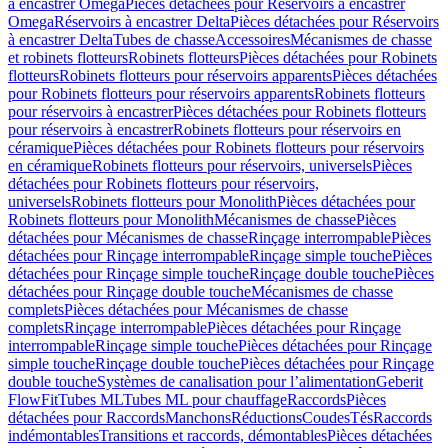
à encastrer Omega
Pièces détachées pour Réservoirs à encastrer
Omega
Réservoirs à encastrer Delta
Pièces détachées pour Réservoirs
à encastrer Delta
Tubes de chasse
Accessoires
Mécanismes de chasse
et robinets flotteurs
Robinets flotteurs
Pièces détachées pour Robinets
flotteurs
Robinets flotteurs pour réservoirs apparents
Pièces détachées
pour Robinets flotteurs pour réservoirs apparents
Robinets flotteurs
pour réservoirs à encastrer
Pièces détachées pour Robinets flotteurs
pour réservoirs à encastrer
Robinets flotteurs pour réservoirs en
céramique
Pièces détachées pour Robinets flotteurs pour réservoirs
en céramique
Robinets flotteurs pour réservoirs, universels
Pièces
détachées pour Robinets flotteurs pour réservoirs,
universels
Robinets flotteurs pour Monolith
Pièces détachées pour
Robinets flotteurs pour Monolith
Mécanismes de chasse
Pièces
détachées pour Mécanismes de chasse
Rinçage interrompable
Pièces
détachées pour Rinçage interrompable
Rinçage simple touche
Pièces
détachées pour Rinçage simple touche
Rinçage double touche
Pièces
détachées pour Rinçage double touche
Mécanismes de chasse
complets
Pièces détachées pour Mécanismes de chasse
complets
Rinçage interrompable
Pièces détachées pour Rinçage
interrompable
Rinçage simple touche
Pièces détachées pour Rinçage
simple touche
Rinçage double touche
Pièces détachées pour Rinçage
double touche
Systèmes de canalisation pour l’alimentation
Geberit
FlowFit
Tubes ML
Tubes ML pour chauffage
Raccords
Pièces
détachées pour Raccords
Manchons
Réductions
Coudes
Tés
Raccords
indémontables
Transitions et raccords, démontables
Pièces détachées