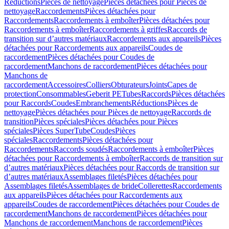
Réductions
Pièces de nettoyage
Pièces détachées pour Pièces de
nettoyage
Raccordements
Pièces détachées pour
Raccordements
Raccordements à emboîter
Pièces détachées pour
Raccordements à emboîter
Raccordements à griffes
Raccords de
transition sur d’autres matériaux
Raccordements aux appareils
Pièces
détachées pour Raccordements aux appareils
Coudes de
raccordement
Pièces détachées pour Coudes de
raccordement
Manchons de raccordement
Pièces détachées pour
Manchons de
raccordement
Accessoires
Colliers
Obturateurs
Joints
Capes de
protection
Consommables
Geberit PE
Tubes
Raccords
Pièces détachées
pour Raccords
Coudes
Embranchements
Réductions
Pièces de
nettoyage
Pièces détachées pour Pièces de nettoyage
Raccords de
transition
Pièces spéciales
Pièces détachées pour Pièces
spéciales
Pièces SuperTube
Coudes
Pièces
spéciales
Raccordements
Pièces détachées pour
Raccordements
Raccords soudés
Raccordements à emboîter
Pièces
détachées pour Raccordements à emboîter
Raccords de transition sur
d’autres matériaux
Pièces détachées pour Raccords de transition sur
d’autres matériaux
Assemblages filetés
Pièces détachées pour
Assemblages filetés
Assemblages de bride
Collerettes
Raccordements
aux appareils
Pièces détachées pour Raccordements aux
appareils
Coudes de raccordement
Pièces détachées pour Coudes de
raccordement
Manchons de raccordement
Pièces détachées pour
Manchons de raccordement
Manchons de raccordement
Pièces