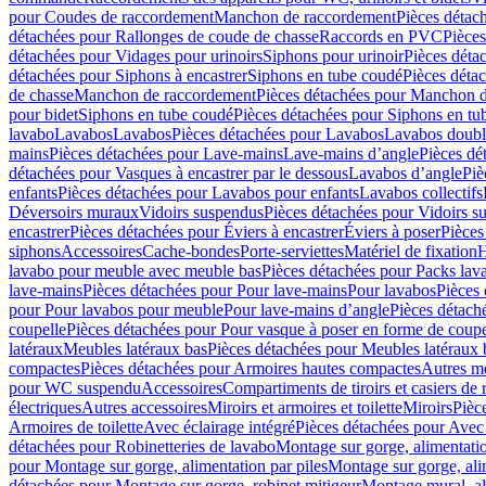
pour Coudes de raccordement
Manchon de raccordement
Pièces détac
détachées pour Rallonges de coude de chasse
Raccords en PVC
Pièce
détachées pour Vidages pour urinoirs
Siphons pour urinoir
Pièces déta
détachées pour Siphons à encastrer
Siphons en tube coudé
Pièces déta
de chasse
Manchon de raccordement
Pièces détachées pour Manchon 
pour bidet
Siphons en tube coudé
Pièces détachées pour Siphons en tu
lavabo
Lavabos
Lavabos
Pièces détachées pour Lavabos
Lavabos doubl
mains
Pièces détachées pour Lave-mains
Lave-mains d’angle
Pièces dé
détachées pour Vasques à encastrer par le dessous
Lavabos d’angle
Piè
enfants
Pièces détachées pour Lavabos pour enfants
Lavabos collectifs
Déversoirs muraux
Vidoirs suspendus
Pièces détachées pour Vidoirs s
encastrer
Pièces détachées pour Éviers à encastrer
Éviers à poser
Pièces
siphons
Accessoires
Cache-bondes
Porte-serviettes
Matériel de fixation
H
lavabo pour meuble avec meuble bas
Pièces détachées pour Packs la
lave-mains
Pièces détachées pour Pour lave-mains
Pour lavabos
Pièces
pour Pour lavabos pour meuble
Pour lave-mains d’angle
Pièces détach
coupelle
Pièces détachées pour Pour vasque à poser en forme de coupe
latéraux
Meubles latéraux bas
Pièces détachées pour Meubles latéraux 
compactes
Pièces détachées pour Armoires hautes compactes
Autres m
pour WC suspendu
Accessoires
Compartiments de tiroirs et casiers de
électriques
Autres accessoires
Miroirs et armoires et toilette
Miroirs
Pièc
Armoires de toilette
Avec éclairage intégré
Pièces détachées pour Avec 
détachées pour Robinetteries de lavabo
Montage sur gorge, alimentatio
pour Montage sur gorge, alimentation par piles
Montage sur gorge, ali
détachées pour Montage sur gorge, robinet mitigeur
Montage mural, al