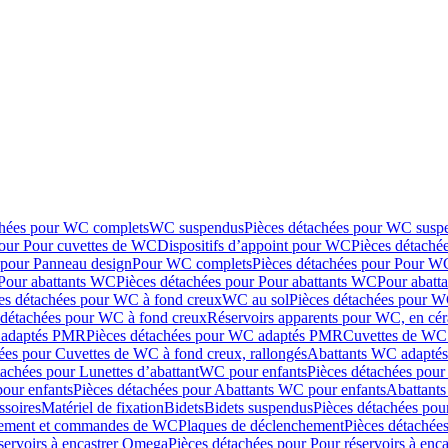
chées pour WC complets
WC suspendus
Pièces détachées pour WC susp
pour Pour cuvettes de WC
Dispositifs d’appoint pour WC
Pièces détaché
 pour Panneau design
Pour WC complets
Pièces détachées pour Pour W
Pour abattants WC
Pièces détachées pour Pour abattants WC
Pour abatt
es détachées pour WC à fond creux
WC au sol
Pièces détachées pour W
 détachées pour WC à fond creux
Réservoirs apparents pour WC, en cér
adaptés PMR
Pièces détachées pour WC adaptés PMR
Cuvettes de WC 
ées pour Cuvettes de WC à fond creux, rallongés
Abattants WC adapt
tachées pour Lunettes d’abattant
WC pour enfants
Pièces détachées pou
our enfants
Pièces détachées pour Abattants WC pour enfants
Abattant
ssoires
Matériel de fixation
Bidets
Bidets suspendus
Pièces détachées pou
hement et commandes de WC
Plaques de déclenchement
Pièces détachée
servoirs à encastrer Omega
Pièces détachées pour Pour réservoirs à enc