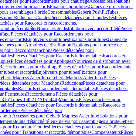
 détachées pour Raccordements pour chauffage
Accessoires
Isolations
couvrement pour raccords
Fixations pour tubes
Gaines de protection et
 pour assemblages à bride
Consommables
Geberit PushFit
Tubes
es pour Réductions
Coudes
Pièces détachées pour Coudes
Tés
Pièces
tachées pour Raccords et raccordements,
tribution à emboîter
Nourrices de distribution avec raccord fileté
Pièces
ffage
Pièces détachées pour Raccordements pour
s et raccords
Enjoliveurs pour tubes
Fixations pour tubes
Gaines de
tachées pour Armoires de distribution
Fixations pour nourrice de
es pour Raccords
Manchons
Pièces détachées pour
tables
Pièces détachées pour Raccords indémontables
Raccords et
iques
Pièces détachées pour Appliques
Nourrices de distribution avec
Raccordements pour chauffage
Pièces détachées pour Raccordements
 tubes et raccords
Enjoliveurs pour tubes
Fixations pour
eberit Mapress Acier Inox
Geberit Mapress Acier Inox
Pièces
Pièces détachées pour Manchons
Réductions
Pièces détachées pour
montables
Raccords et raccordements, démontables
Pièces détachées
ur Fermetures
Raccordements
Pièces détachées pour
 316)
Tubes 1.4521 (AISI 444)
Manchons
Pièces détachées pour
tables
Pièces détachées pour Raccords indémontables
Raccords et
ordements
Pièces détachées pour
s pour Accessoires pour Geberit Mapress Acier Inox
Isolations pour
rdements
Joints d'étanchéité
Jeux de vis pour assemblages à bride
Geberit
s pour Réductions
Coudes
Pièces détachées pour Coudes
Tés
Pièces
achées pour Transitions et raccords, démontables
Compensateurs
Pièces