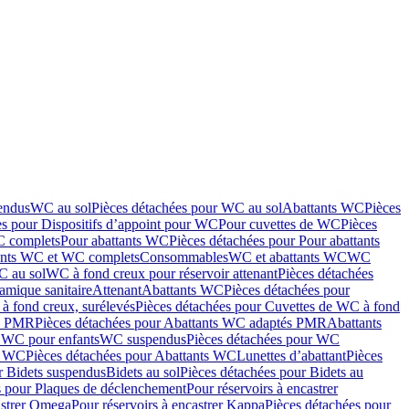
endus
WC au sol
Pièces détachées pour WC au sol
Abattants WC
Pièces
es pour Dispositifs d’appoint pour WC
Pour cuvettes de WC
Pièces
C complets
Pour abattants WC
Pièces détachées pour Pour abattants
ants WC et WC complets
Consommables
WC et abattants WC
WC
C au sol
WC à fond creux pour réservoir attenant
Pièces détachées
amique sanitaire
Attenant
Abattants WC
Pièces détachées pour
à fond creux, surélevés
Pièces détachées pour Cuvettes de WC à fond
és PMR
Pièces détachées pour Abattants WC adaptés PMR
Abattants
r WC pour enfants
WC suspendus
Pièces détachées pour WC
s WC
Pièces détachées pour Abattants WC
Lunettes d’abattant
Pièces
r Bidets suspendus
Bidets au sol
Pièces détachées pour Bidets au
s pour Plaques de déclenchement
Pour réservoirs à encastrer
astrer Omega
Pour réservoirs à encastrer Kappa
Pièces détachées pour