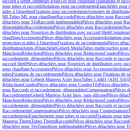
raccord à sertir
Compteurs d'eau
Tés pour chauffage
Transitions et rac
pour tubes et raccords
Isolations pour raccordements
Étanchéités pour t
aides à l'insertion
Fixations pour raccordements
Armoires de distributi
ML
Tubes ML pour chauffage
Raccords
Pièces détachées pour Raccor
détachées pour Tés
Raccords indémontables
Pièces détachées pour Ra
démontables
Raccordements
Pièces détachées pour Raccordements
Nou
détachées pour Nourrices de distribution avec raccord fileté
Compteurs
chauffage
Accessoires
Pièces détachées pour Accessoires
Isolations pou
protection et aides à l'insertion
Fixations de raccordements
Pièces déta
distribution
Joints d'étanchéité
Geberit Mepla
Tubes multicouches pour 
Manchons
Réductions
Pièces détachées pour Réductions
Coudes
Pièces
raccordements, démontables
Pièces détachées pour Raccords et racco
raccord fileté
Pièces détachées pour Nourrices de distribution avec racc
pour chauffage
Accessoires
Pièces détachées pour Accessoires
Isolatio
tubes
Fixations de raccordements
Pièces détachées pour Fixations de 
détachées pour Geberit Mapress Acier Inox
Tubes 1.4401 (AISI 316)
T
Réductions
Coudes
Pièces détachées pour Coudes
Tés
Pièces détachées
pour Raccords et raccordements, démontables
Compensateurs
Pièces 
Raccordements
Geberit Mapress Acier Inox, sans silicone
Pièces détac
Manchons
Réductions
Pièces détachées pour Réductions
Coudes
Pièces
raccordements, démontables
Pièces détachées pour Raccords et racco
Raccordements
Compensateurs
Pièces détachées pour Compensateurs
T
raccordements
Etanchements pour tubes et raccords
Fixations pour tub
Mapress Therm
Tubes Therm
Raccords
Pièces détachées pour Raccord
détachées pour Tés
Transitions indémontables
Pièces détachées pour T