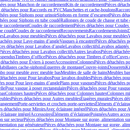
hées pour Manchon de raccordement
Kits de raccordement
Pièces détach
s détachées pour Raccords en PVC
Manchettes et cache-boulons
Raccord
chées pour Siphons pour urinoir
Siphons en forme d’escargot
Pièces dét
chées pour Siphons en tube coudé
Rallonges de coude de chasse et tube 
de raccordement
Coudes de raccordement
Pièces détachées pour Coudes
be coudé
Coudes de raccordement
Recouvrements
Raccordements
Joints
D
es
Lavabos pour meubles
Pièces détachées pour Lavabos pour meubles
V
tachées pour Lave-mains d’angle
Vasques à encastrer
Pièces détachées p
ces détachées pour Lavabos d’angle
Lavabos collectifs
Lavabos adapté
Pièces détachées pour Lavabos collectifs
Autres lavabos
Pièces détachée
uspendus
Timbres dʼoffice
Pièces détachées pour Timbres dʼoffice
Cuves d
 détachées pour Éviers à poser
Accessoires
Colonnes
Pièces détachées p
abillages cache-siphons
Equerres de montage
Couvre-joints
Dosserets
Ki
vabo pour meuble avec meuble bas
Meubles de salle de bains
Meubles bas
 détachées pour Pour lavabos
Pour lavabos doubles
Pièces détachées pou
ées pour Pour lave-mains d’angle
Plans pour vasques
Pièces détachées p
lle
Pour vasque à poser rectangulaire
Pièces détachées pour Pour vasque
bas
Colonnes hautes
Pièces détachées pour Colonnes hautes
Colonnes mi
eubles
Pièces détachées pour Autres meubles
Étagères murales
Pièces dé
 rangement
Porte-serviettes et crochets porte-serviettes
Éléments d’éclaira
es détachées pour Miroirs
Avec éclairage intégré
Pièces détachées pour A
éclairage intégré
Accessoires
Éléments d’éclairage
Poignées
Autres acces
n sur secteur
Pièces détachées pour Montage sur gorge, alimentation sur
mentation par générateur
Pièces détachées pour Montage sur gorge, alim
imentation sur secteur
Pièces détachées pour Montage mural, alimentatio