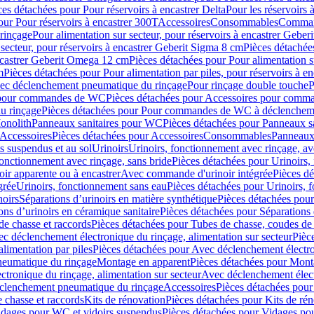
ces détachées pour Pour réservoirs à encastrer Delta
Pour les réservoirs 
our Pour réservoirs à encastrer 300T
Accessoires
Consommables
Command
rinçage
Pour alimentation sur secteur, pour réservoirs à encastrer Gebe
 secteur, pour réservoirs à encastrer Geberit Sigma 8 cm
Pièces détachées
encastrer Geberit Omega 12 cm
Pièces détachées pour Pour alimentation s
m
Pièces détachées pour Pour alimentation par piles, pour réservoirs à 
c déclenchement pneumatique du rinçage
Pour rinçage double touche
P
 pour commandes de WC
Pièces détachées pour Accessoires pour com
u rinçage
Pièces détachées pour Pour commandes de WC à déclencheme
onolith
Panneaux sanitaires pour WC
Pièces détachées pour Panneaux s
Accessoires
Pièces détachées pour Accessoires
Consommables
Panneaux 
s suspendus et au sol
Urinoirs
Urinoirs, fonctionnement avec rinçage, av
fonctionnement avec rinçage, sans bride
Pièces détachées pour Urinoirs,
ir apparente ou à encastrer
Avec commande d'urinoir intégrée
Pièces d
grée
Urinoirs, fonctionnement sans eau
Pièces détachées pour Urinoirs, 
noirs
Séparations d’urinoirs en matière synthétique
Pièces détachées pour
ons d’urinoirs en céramique sanitaire
Pièces détachées pour Séparations 
de chasse et raccords
Pièces détachées pour Tubes de chasse, coudes de 
c déclenchement électronique du rinçage, alimentation sur secteur
Pièc
limentation par piles
Pièces détachées pour Avec déclenchement électron
neumatique du rinçage
Montage en apparent
Pièces détachées pour Mont
tronique du rinçage, alimentation sur secteur
Avec déclenchement électr
clenchement pneumatique du rinçage
Accessoires
Pièces détachées pour
 chasse et raccords
Kits de rénovation
Pièces détachées pour Kits de ré
dages pour WC et vidoirs suspendus
Pièces détachées pour Vidages po