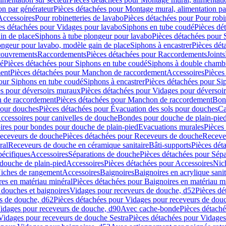
on par générateur
Pièces détachées pour Montage mural, alimentation pa
Accessoires
Pour robinetteries de lavabo
Pièces détachées pour Pour robi
es détachées pour Vidages pour lavabo
Siphons en tube coudé
Pièces dé
in de place
Siphons à tube plongeur pour lavabo
Pièces détachées pour 
ongeur pour lavabo, modèle gain de place
Siphons à encastrer
Pièces dét
ouvrements
Raccordements
Pièces détachées pour Raccordements
Joints
dé
Pièces détachées pour Siphons en tube coudé
Siphons à double chamb
ent
Pièces détachées pour Manchon de raccordement
Accessoires
Pièces
our Siphons en tube coudé
Siphons à encastrer
Pièces détachées pour Sip
s pour déversoirs muraux
Pièces détachées pour Vidages pour déversoi
 de raccordement
Pièces détachées pour Manchon de raccordement
Bon
pour douches
Pièces détachées pour Évacuation des sols pour douches
Ca
ccessoires pour canivelles de douche
Bondes pour douche de plain-pie
ires pour bondes pour douche de plain-pied
Evacuations murales
Pièces
eceveurs de douche
Pièces détachées pour Receveurs de douche
Receve
ral
Receveurs de douche en céramique sanitaire
Bâti-supports
Pièces dét
pécifiques
Accessoires
Séparations de douche
Pièces détachées pour Sép
 douche de plain-pied
Accessoires
Pièces détachées pour Accessoires
Nic
Niches de rangement
Accessoires
Baignoires
Baignoires en acrylique sanit
res en matériau minéral
Pièces détachées pour Baignoires en matériau m
douches et baignoires
Vidages pour receveurs de douche, d52
Pièces dé
s de douche, d62
Pièces détachées pour Vidages pour receveurs de dou
Vidages pour receveurs de douche, d90
Avec cache-bonde
Pièces détach
Vidages pour receveurs de douche Sestra
Pièces détachées pour Vidages