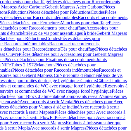
cordements pour chauffage
Pièces détachées pour Raccordements
t Mapress Acier Carbone
Geberit Mapress Acier Carbone
Pièces
hons
Réductions
Pièces détachées pour Réductions
Coudes
Pièces
es détachées pour Raccords indémontables
Raccords et raccordements,
Pièces détachées pour Fermetures
Manchons pour chauffage
Pièces
 détachées pour Raccordements pour chauffage
Accessoires pour
ints d'étanchéité
Jeux de vis pour assemblages à bride
Geberit Mapress
étachées pour Réductions
Coudes
Pièces détachées pour
ur Raccords indémontables
Raccords et raccordements,
es détachées pour Raccordements
Tés pour chauffage
Pièces détachées
ess Cuivre
Pièces détachées pour Accessoires pour Geberit Mapress
nts
Pièces détachées pour Fixations de raccordements
Joints
CuNiFe
Tubes 2.1972
Manchons
Pièces détachées pour
tables
Pièces détachées pour Raccords indémontables
Raccords et
soires pour Geberit Mapress CuNiFe
Joints d'étanchéité
Jeux de vis
essoires pour unités de rinçage hygiéniques
Capteurs
Câbles
Limiteurs
voirs et commandes de WC avec rinçage forcé hygiénique
Réservoirs à
éservoirs et commandes de WC avec rinçage forcé hygiénique
Pièces
étachées pour Blocs d’alimentation
Composants réseau
Vannes
Vannes
ge encastré
Avec raccords à sertir Mepla
Pièces détachées pour Avec
ièces détachées pour Vannes à siège incliné
Avec raccords à sertir
Avec raccords à sertir Mapress
Pièces détachées pour Avec raccords à
Avec raccords à sertir FlowFit
Pièces détachées pour Avec raccords à
 pour Avec raccords à sertir Mapress
Robinets à boisseau sphérique
s à sertir Mepla
Avec raccords à sertir Mapress
Pièces détachées pour