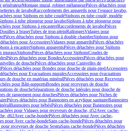
r générateur
Montage mural, robinet mélangeur
Pièces détachées pour
netteries de lavabo
Raccordements des appareils pour l’espace lavabo,
tachées pour Siphons en tube coudé
Siphons en tube coudé, modèle
Siphons à tube plongeur pour lavabo
Siphons à tube plongeur pour
achées pour Siphons à encastrer
Raccordements de lavabo
Pièces
Douilles à braser
Tubes de trop-plein
Rallonges
Vidages pour
re
Pièces détachées pour Siphons à double chambre
Siphons pour
 détachées pour Accessoires
Vidages pour appareils
Pièces détachées
hons à encastrer
Siphons apparents
Pièces détachées pour Siphons
rs muraux
Siphons
Pièces détachées pour Siphons
Coudes de
des
Pièces détachées pour Bondes
Accessoires
Pièces détachées pour
nivelles de douche
Pièces détachées pour Canivelles de
d
Pièces détachées pour Bondes pour douche de plain-pied
Accessoires
 détachées pour Evacuations murales
Accessoires pour évacuations
urs de douche en matériau minéral
Pièces détachées pour Receveurs
achées pour Bâti-supports
Bondes pour receveurs de douche
arations de douche
Séparations de douche latérales pour douche de
hes de rangement pour douches
Pièces détachées pour Niches de
aire
Pièces détachées pour Baignoires en acrylique sanitaire
Baignoires
inéral
Baignoires pour bébés
Pièces détachées pour Baignoires pour
tachées pour Vidages pour receveurs de douche, d52
Avec cache-
che, d62
Avec cache-bonde
Pièces détachées pour Avec cache-
ées pour Avec cache-bonde
Sans cache-bonde
Pièces détachées pour
 pour receveurs de douche Sestra
Sans cache-bonde
Pièces détachées