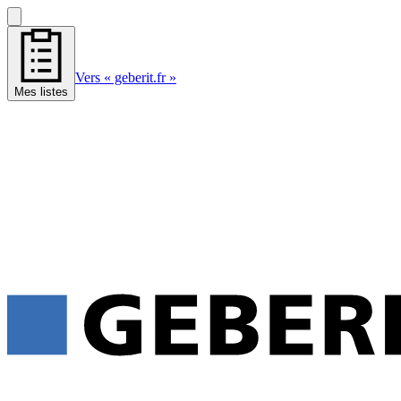
Vers « geberit.fr »
Mes listes