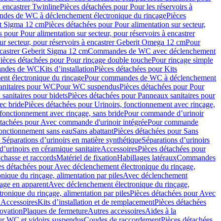
à encastrer Twinline
Pièces détachées pour Pour les réservoirs à
es de WC à déclenchement électronique du rinçage
Pièces
rit Sigma 12 cm
Pièces détachées pour Pour alimentation sur secteur,
 pour Pour alimentation sur secteur, pour réservoirs à encastrer
ur secteur, pour réservoirs à encastrer Geberit Omega 12 cm
Pour
encastrer Geberit Sigma 12 cm
Commandes de WC avec déclenchement
ièces détachées pour Pour rinçage double touche
Pour rinçage simple
mandes de WC
Kits d’installation
Pièces détachées pour Kits
nt électronique du rinçage
Pour commandes de WC à déclenchement
anitaires pour WC
Pour WC suspendus
Pièces détachées pour Pour
sanitaires pour bidets
Pièces détachées pour Panneaux sanitaires pour
ec bride
Pièces détachées pour Urinoirs, fonctionnement avec rinçage,
 fonctionnement avec rinçage, sans bride
Pour commande d’urinoir
étachées pour Avec commande d'urinoir intégrée
Pour commande
fonctionnement sans eau
Sans abattant
Pièces détachées pour Sans
 Séparations d’urinoirs en matière synthétique
Séparations d’urinoirs
d’urinoirs en céramique sanitaire
Accessoires
Pièces détachées pour
chasse et raccords
Matériel de fixation
Habillages latéraux
Commandes
es détachées pour Avec déclenchement électronique du rinçage,
ique du rinçage, alimentation par piles
Avec déclenchement
age en apparent
Avec déclenchement électronique du rinçage,
onique du rinçage, alimentation par piles
Pièces détachées pour Avec
 Accessoires
Kits d’installation et de remplacement
Pièces détachées
novation
Plaques de fermeture
Autres accessoires
Aides à la
ur WC et vidoirs suspendus
Coudes de raccordement
Pièces détachées