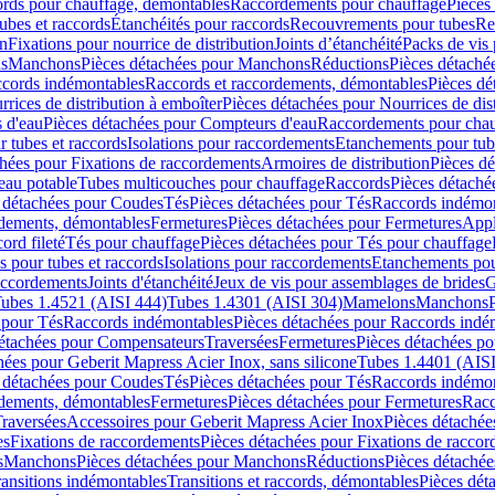
cords pour chauffage, démontables
Raccordements pour chauffage
Pièces
ubes et raccords
Étanchéités pour raccords
Recouvrements pour tubes
Re
on
Fixations pour nourrice de distribution
Joints d’étanchéité
Packs de vis
ds
Manchons
Pièces détachées pour Manchons
Réductions
Pièces détaché
ccords indémontables
Raccords et raccordements, démontables
Pièces dé
rrices de distribution à emboîter
Pièces détachées pour Nourrices de dis
 d'eau
Pièces détachées pour Compteurs d'eau
Raccordements pour chau
r tubes et raccords
Isolations pour raccordements
Etanchements pour tube
chées pour Fixations de raccordements
Armoires de distribution
Pièces dé
eau potable
Tubes multicouches pour chauffage
Raccords
Pièces détaché
 détachées pour Coudes
Tés
Pièces détachées pour Tés
Raccords indémon
rdements, démontables
Fermetures
Pièces détachées pour Fermetures
Appl
ord fileté
Tés pour chauffage
Pièces détachées pour Tés pour chauffage
ns pour tubes et raccords
Isolations pour raccordements
Etanchements pour
raccordements
Joints d'étanchéité
Jeux de vis pour assemblages de brides
G
ubes 1.4521 (AISI 444)
Tubes 1.4301 (AISI 304)
Mamelons
Manchons
 pour Tés
Raccords indémontables
Pièces détachées pour Raccords indé
détachées pour Compensateurs
Traversées
Fermetures
Pièces détachées po
hées pour Geberit Mapress Acier Inox, sans silicone
Tubes 1.4401 (AISI
 détachées pour Coudes
Tés
Pièces détachées pour Tés
Raccords indémon
rdements, démontables
Fermetures
Pièces détachées pour Fermetures
Racc
raversées
Accessoires pour Geberit Mapress Acier Inox
Pièces détachée
es
Fixations de raccordements
Pièces détachées pour Fixations de racco
s
Manchons
Pièces détachées pour Manchons
Réductions
Pièces détachée
ransitions indémontables
Transitions et raccords, démontables
Pièces dét