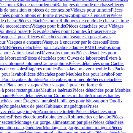
ées pour Kits de raccordement
Rallonges de coude de chasse
Pièces
s de transition et pièces de connexion
Vidages pour urinoirs
Pièces
achées pour Siphons en forme d’escargot
Siphons à encastrer
Pièces
de chasse
Pièces détachées pour Rallonges de coude de chasse et tube
 de raccordement
Vidages pour bidet
Pièces détachées pour Vidages
ouilles à braser
Pièces détachées pour Douilles à braser
Espace
asques à poser
Pièces détachées pour Vasques à poser
Lave-
our Vasques à encastrer
Vasques à encastrer par le dessous
Pièces
s PMR
Pièces détachées pour Lavabos adaptés PMR
Lavabos pour
s pour Autres lavabos
Déversoirs muraux
Pièces détachées pour
e laboratoire
Pièces détachées pour Cuves de laboratoire
Éviers à
our Colonnes
Colonnes
Cache-siphons
Pièces détachées pour Cache-
ts de consoles
Étagères murales
Packs lavabo avec meuble bas
Packs
 pour lavabo
Pièces détachées pour Meubles bas pour lavabo
Pour
r Pour lavabos doubles
Pour lavabos pour meuble
Pièces détachées
our Plans pour vasques
Pour vasque à poser en forme de
 à poser rectangulaire
Meubles latéraux
Pièces détachées pour Meubles
-haute
Pièces détachées pour Colonnes mi-haute
Armoires hautes
tachées pour Étagères murales
Habillages pour bâti-support Duofix
ge
Poignées
Jeux de pieds
Tableaux magnétiques
Prises
vec éclairage intégré
Armoires de toilette
Pièces détachées pour
soires
Prises électriques
Robinetteries
Robinetteries de lavabo
Pièces
 secteur
Montage sur gorge, alimentation par piles
Pièces détachées
entation par générateur
Montage sur gorge, robinet mitigeur
Pièces
n sur secteur
Montage mural, alimentation par piles
Pièces détachées