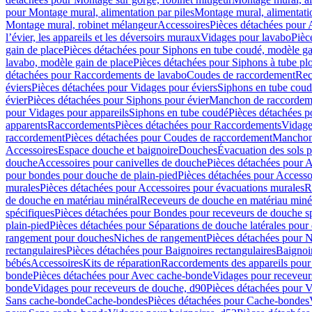
pour Montage mural, alimentation par piles
Montage mural, alimentati
Montage mural, robinet mélangeur
Accessoires
Pièces détachées pour 
l’évier, les appareils et les déversoirs muraux
Vidages pour lavabo
Pièc
gain de place
Pièces détachées pour Siphons en tube coudé, modèle ga
lavabo, modèle gain de place
Pièces détachées pour Siphons à tube pl
détachées pour Raccordements de lavabo
Coudes de raccordement
Rec
éviers
Pièces détachées pour Vidages pour éviers
Siphons en tube cou
évier
Pièces détachées pour Siphons pour évier
Manchon de raccordem
pour Vidages pour appareils
Siphons en tube coudé
Pièces détachées p
apparents
Raccordements
Pièces détachées pour Raccordements
Vidage
raccordement
Pièces détachées pour Coudes de raccordement
Manchon
Accessoires
Espace douche et baignoire
Douches
Évacuation des sols 
douche
Accessoires pour canivelles de douche
Pièces détachées pour A
pour bondes pour douche de plain-pied
Pièces détachées pour Accesso
murales
Pièces détachées pour Accessoires pour évacuations murales
R
de douche en matériau minéral
Receveurs de douche en matériau miné
spécifiques
Pièces détachées pour Bondes pour receveurs de douche s
plain-pied
Pièces détachées pour Séparations de douche latérales pour
rangement pour douches
Niches de rangement
Pièces détachées pour 
rectangulaires
Pièces détachées pour Baignoires rectangulaires
Baignoi
bébés
Accessoires
Kits de réparation
Raccordements des appareils pour 
bonde
Pièces détachées pour Avec cache-bonde
Vidages pour receveur
bonde
Vidages pour receveurs de douche, d90
Pièces détachées pour 
Sans cache-bonde
Cache-bondes
Pièces détachées pour Cache-bondes