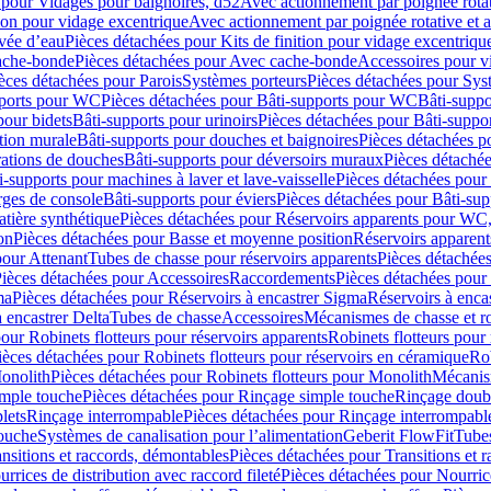
 pour Vidages pour baignoires, d52
Avec actionnement par poignée rota
tion pour vidage excentrique
Avec actionnement par poignée rotative et a
ivée d’eau
Pièces détachées pour Kits de finition pour vidage excentrique
ache-bonde
Pièces détachées pour Avec cache-bonde
Accessoires pour v
èces détachées pour Parois
Systèmes porteurs
Pièces détachées pour Sys
pports pour WC
Pièces détachées pour Bâti-supports pour WC
Bâti-suppo
pour bidets
Bâti-supports pour urinoirs
Pièces détachées pour Bâti-suppor
tion murale
Bâti-supports pour douches et baignoires
Pièces détachées p
rations de douches
Bâti-supports pour déversoirs muraux
Pièces détaché
i-supports pour machines à laver et lave-vaisselle
Pièces détachées pour 
rges de console
Bâti-supports pour éviers
Pièces détachées pour Bâti-sup
tière synthétique
Pièces détachées pour Réservoirs apparents pour WC,
on
Pièces détachées pour Basse et moyenne position
Réservoirs apparent
pour Attenant
Tubes de chasse pour réservoirs apparents
Pièces détachées
ièces détachées pour Accessoires
Raccordements
Pièces détachées pou
ma
Pièces détachées pour Réservoirs à encastrer Sigma
Réservoirs à enc
 encastrer Delta
Tubes de chasse
Accessoires
Mécanismes de chasse et rob
our Robinets flotteurs pour réservoirs apparents
Robinets flotteurs pour 
ièces détachées pour Robinets flotteurs pour réservoirs en céramique
Rob
Monolith
Pièces détachées pour Robinets flotteurs pour Monolith
Mécanis
imple touche
Pièces détachées pour Rinçage simple touche
Rinçage doub
lets
Rinçage interrompable
Pièces détachées pour Rinçage interrompabl
touche
Systèmes de canalisation pour l’alimentation
Geberit FlowFit
Tube
nsitions et raccords, démontables
Pièces détachées pour Transitions et 
rrices de distribution avec raccord fileté
Pièces détachées pour Nourrice