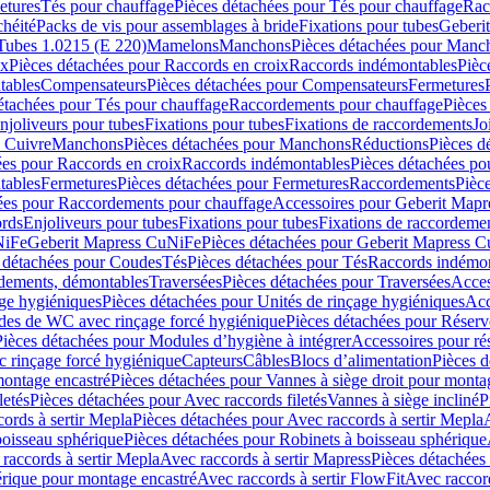
etures
Tés pour chauffage
Pièces détachées pour Tés pour chauffage
Rac
chéité
Packs de vis pour assemblages à bride
Fixations pour tubes
Geberi
Tubes 1.0215 (E 220)
Mamelons
Manchons
Pièces détachées pour Manc
ix
Pièces détachées pour Raccords en croix
Raccords indémontables
Pièc
tables
Compensateurs
Pièces détachées pour Compensateurs
Fermetures
étachées pour Tés pour chauffage
Raccordements pour chauffage
Pièces
njoliveurs pour tubes
Fixations pour tubes
Fixations de raccordements
Jo
s Cuivre
Manchons
Pièces détachées pour Manchons
Réductions
Pièces d
ées pour Raccords en croix
Raccords indémontables
Pièces détachées po
tables
Fermetures
Pièces détachées pour Fermetures
Raccordements
Pièc
ées pour Raccordements pour chauffage
Accessoires pour Geberit Mapr
ords
Enjoliveurs pour tubes
Fixations pour tubes
Fixations de raccordeme
NiFe
Geberit Mapress CuNiFe
Pièces détachées pour Geberit Mapress 
 détachées pour Coudes
Tés
Pièces détachées pour Tés
Raccords indémon
rdements, démontables
Traversées
Pièces détachées pour Traversées
Acces
age hygiéniques
Pièces détachées pour Unités de rinçage hygiéniques
Acc
des de WC avec rinçage forcé hygiénique
Pièces détachées pour Réser
Pièces détachées pour Modules d’hygiène à intégrer
Accessoires pour r
 rinçage forcé hygiénique
Capteurs
Câbles
Blocs d’alimentation
Pièces d
montage encastré
Pièces détachées pour Vannes à siège droit pour monta
letés
Pièces détachées pour Avec raccords filetés
Vannes à siège incliné
P
ords à sertir Mepla
Pièces détachées pour Avec raccords à sertir Mepla
boisseau sphérique
Pièces détachées pour Robinets à boisseau sphérique
raccords à sertir Mepla
Avec raccords à sertir Mapress
Pièces détachées
érique pour montage encastré
Avec raccords à sertir FlowFit
Avec raccord