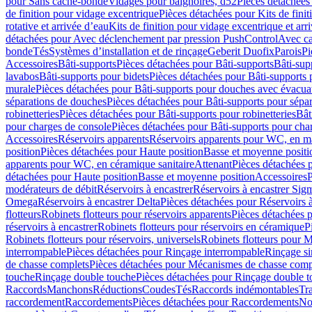
pour Sans cache-bonde
Vidages pour baignoires, d52
Pièces détachées
de finition pour vidage excentrique
Pièces détachées pour Kits de fini
rotative et arrivée d’eau
Kits de finition pour vidage excentrique et arr
détachées pour Avec déclenchement par pression PushControl
Avec c
bonde
Tés
Systèmes d’installation et de rinçage
Geberit Duofix
Parois
Pi
Accessoires
Bâti-supports
Pièces détachées pour Bâti-supports
Bâti-su
lavabos
Bâti-supports pour bidets
Pièces détachées pour Bâti-supports 
murale
Pièces détachées pour Bâti-supports pour douches avec évacua
séparations de douches
Pièces détachées pour Bâti-supports pour sépa
robinetteries
Pièces détachées pour Bâti-supports pour robinetteries
Bât
pour charges de console
Pièces détachées pour Bâti-supports pour cha
Accessoires
Réservoirs apparents
Réservoirs apparents pour WC, en ma
position
Pièces détachées pour Haute position
Basse et moyenne positi
apparents pour WC, en céramique sanitaire
Attenant
Pièces détachées 
détachées pour Haute position
Basse et moyenne position
Accessoires
P
modérateurs de débit
Réservoirs à encastrer
Réservoirs à encastrer Sig
Omega
Réservoirs à encastrer Delta
Pièces détachées pour Réservoirs à
flotteurs
Robinets flotteurs pour réservoirs apparents
Pièces détachées p
réservoirs à encastrer
Robinets flotteurs pour réservoirs en céramique
P
Robinets flotteurs pour réservoirs, universels
Robinets flotteurs pour 
interrompable
Pièces détachées pour Rinçage interrompable
Rinçage s
de chasse complets
Pièces détachées pour Mécanismes de chasse comp
touche
Rinçage double touche
Pièces détachées pour Rinçage double 
Raccords
Manchons
Réductions
Coudes
Tés
Raccords indémontables
Tra
raccordement
Raccordements
Pièces détachées pour Raccordements
Nou