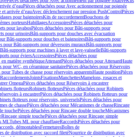
tive
Pièces détachées pour Avec actionnement par poignée rotative
Kits
rrivée d’eau
Pièces détachées pour Avec actionnement par poignée
 et arrivée d’eau
Avec déclenchement par pression PushControl
Pièces
idages pour baignoires
Kits de raccordement
Bouchons de
tèmes porteurs
Habillages
Accessoires
Pièces détachées pour
rts pour lavabos
Pièces détachées pour Bâti-supports pour
ts pour urinoirs
Bâti-supports pour douches avec évacuation
our Bâti-supports pour douches et baignoires
Bâti-supports pour
es pour Bâti-supports pour déversoirs muraux
Bâti-supports pour
Bâti-supports pour machines à laver et lave-vaisselle
Bâti-supports
ports pour éviers
Accessoires
Pièces détachées pour
 en matière synthétique
Attenant
Pièces détachées pour Attenant
Haute
s pour WC, en céramique sanitaire
Pièces détachées pour Réservoirs
 pour Tubes de chasse pour réservoirs apparents
Haute position
Pièces
r Raccordements
Joints
Fixations
Manchettes
Mamelons, rosaces et
astrer Omega
Pièces détachées pour Réservoirs à encastrer
inets flotteurs
Robinets flotteurs
Pièces détachées pour Robinets
réservoirs à encastrer
Pièces détachées pour Robinets flotteurs pour
inets flotteurs pour réservoirs, universels
Pièces détachées pour
mes de chasse
Pièces détachées pour Mécanismes de chasse
Rinçage
le touche
Pièces détachées pour Rinçage double touche
Mécanismes
e
Rinçage simple touche
Pièces détachées pour Rinçage simple
s ML
Tubes ML pour chauffage
Raccords
Pièces détachées pour
raccords, démontables
Fermetures
Boîtes de
s de distribution avec raccord fileté
Nourrice de distribution avec