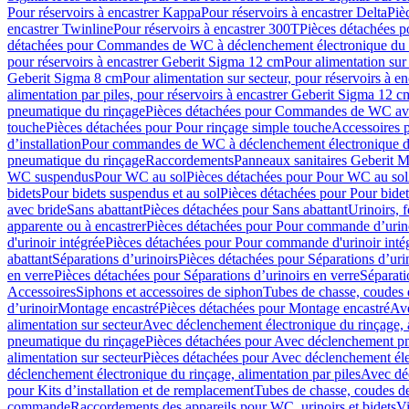
Pour réservoirs à encastrer Kappa
Pour réservoirs à encastrer Delta
Piè
encastrer Twinline
Pour réservoirs à encastrer 300T
Pièces détachées p
détachées pour Commandes de WC à déclenchement électronique du 
pour réservoirs à encastrer Geberit Sigma 12 cm
Pour alimentation sur
Geberit Sigma 8 cm
Pour alimentation sur secteur, pour réservoirs à 
alimentation par piles, pour réservoirs à encastrer Geberit Sigma 12 c
pneumatique du rinçage
Pièces détachées pour Commandes de WC ave
touche
Pièces détachées pour Pour rinçage simple touche
Accessoires
d’installation
Pour commandes de WC à déclenchement électronique d
pneumatique du rinçage
Raccordements
Panneaux sanitaires Geberit M
WC suspendus
Pour WC au sol
Pièces détachées pour Pour WC au sol
bidets
Pour bidets suspendus et au sol
Pièces détachées pour Pour bidet
avec bride
Sans abattant
Pièces détachées pour Sans abattant
Urinoirs, 
apparente ou à encastrer
Pièces détachées pour Pour commande d’urino
d'urinoir intégrée
Pièces détachées pour Pour commande d'urinoir inté
abattant
Séparations d’urinoirs
Pièces détachées pour Séparations d’uri
en verre
Pièces détachées pour Séparations d’urinoirs en verre
Séparati
Accessoires
Siphons et accessoires de siphon
Tubes de chasse, coudes 
dʼurinoir
Montage encastré
Pièces détachées pour Montage encastré
Ave
alimentation sur secteur
Avec déclenchement électronique du rinçage, a
pneumatique du rinçage
Pièces détachées pour Avec déclenchement p
alimentation sur secteur
Pièces détachées pour Avec déclenchement élec
déclenchement électronique du rinçage, alimentation par piles
Avec dé
pour Kits d’installation et de remplacement
Tubes de chasse, coudes de
commande
Raccordements des appareils pour WC, urinoirs et bidets
Vi