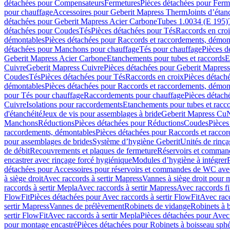
détachées pour Compensateurs
Fermetures
Pièces détachées pour Ferm
pour chauffage
Accessoires pour Geberit Mapress Therm
Joints d’étan
détachées pour Geberit Mapress Acier Carbone
Tubes 1.0034 (E 195)
détachées pour Coudes
Tés
Pièces détachées pour Tés
Raccords en cro
démontables
Pièces détachées pour Raccords et raccordements, démon
détachées pour Manchons pour chauffage
Tés pour chauffage
Pièces d
Geberit Mapress Acier Carbone
Etanchements pour tubes et raccords
E
Cuivre
Geberit Mapress Cuivre
Pièces détachées pour Geberit Mapres
Coudes
Tés
Pièces détachées pour Tés
Raccords en croix
Pièces détach
démontables
Pièces détachées pour Raccords et raccordements, démon
pour Tés pour chauffage
Raccordements pour chauffage
Pièces détach
Cuivre
Isolations pour raccordements
Etanchements pour tubes et racc
d'étanchéité
Jeux de vis pour assemblages à bride
Geberit Mapress Cu
Manchons
Réductions
Pièces détachées pour Réductions
Coudes
Pièces
raccordements, démontables
Pièces détachées pour Raccords et racco
pour assemblages de brides
Système d’hygiène Geberit
Unités de rinç
de débit
Recouvrements et plaques de fermeture
Réservoirs et comman
encastrer avec rinçage forcé hygiénique
Modules d’hygiène à intégrer
détachées pour Accessoires pour réservoirs et commandes de WC avec
à siège droit
Avec raccords à sertir Mapress
Vannes à siège droit pour 
raccords à sertir Mepla
Avec raccords à sertir Mapress
Avec raccords fi
FlowFit
Pièces détachées pour Avec raccords à sertir FlowFit
Avec racc
sertir Mapress
Vannes de prélèvement
Robinets de vidange
Robinets à 
sertir FlowFit
Avec raccords à sertir Mepla
Pièces détachées pour Avec 
pour montage encastré
Pièces détachées pour Robinets à boisseau sph