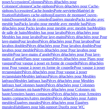
poser
Accessoires
Colonnes
Pièces détachées pour
Colonnes
Colonnes
Cache-siphons
Pièces détachées pour Cache-
siphons
Accessoires
Cache-bondes
Porte-serviettes
Matériel de
fixation
Habillages cache-siphons
Equerres de montage
Couvre-
joints
Dosserets
Kits de consoles
Étagères murales
Packs lavabo avec
meuble bas
Packs lavabo pour meuble avec meuble bas
Pièces
détachées pour Packs lavabo pour meuble avec meuble bas
Meubles
de salle de bains
Meubles bas pour lavabo
Pièces détachées pour
Meubles bas pour lavabo
Pour lave-mains
Pièces détachées pour Pour
lave-mains
Pour lavabos
Pièces détachées pour Pour lavabos
Pour
lavabos doubles
Pièces détachées pour Pour lavabos doubles
Pour
lavabos pour meuble
Pièces détachées pour Pour lavabos pour
meuble
Pour lave-mains d’angle
Pièces détachées pour Pour lave-
mains d’angle
Plans pour vasques
Pièces détachées pour Plans pour
vasques
Pour vasque à poser en forme de coupelle
Pièces détachées
pour Pour vasque à poser en forme de coupelle
Pour vasque à poser
rectangulaire
Pièces détachées pour Pour vasque à poser
rectangulaire
Meubles latéraux
Pièces détachées pour Meubles
latéraux
Meubles latéraux bas
Pièces détachées pour Meubles
latéraux bas
Colonnes hautes
Pièces détachées pour Colonnes
hautes
Colonnes mi-haute
Pièces détachées pour Colonnes mi-
haute
Armoires hautes compactes
Pièces détachées pour Armoires
hautes compactes
Autres meubles
Pièces détachées pour Autres
meubles
Étagères murales
Pièces détachées pour Étagères
murales
Habillages pour bâti-support Duofix pour WC