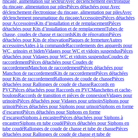
rinçage, alimentation sur secteur
Avec déclenchement électronique
du rinçage, alimentation par piles
Pièces détachées pour Avec
déclenchement électronique du rinçage, alimentation par piles
Avec
déclenchement pneumatique du rinçage
Accessoires
Pièces détachées
pour Accessoires
Kits d’installation et de remplacement
Pièces
détachées pour Kits d’installation et de remplacement
Tubes de
chasse, coudes de chasse et raccords
Kits de rénovation
Pièces
détachées pour Kits de rénovation
Plaques de fermeture
Autres
accessoires
Aides à la commande
Raccordements des appareils pour
WC, urinoirs et bidets
Vidages pour WC et vidoirs suspendus
Pièces
détachées pour Vidages pour WC et vidoirs suspendus
Coudes de
raccordement
Pièces détachées pour Coudes de
raccordement
Manchon de raccordement
Pièces détachées pour
Manchon de raccordement
Kits de raccordement
Pièces détachées
pour Kits de raccordement
Rallonges de coude de chasse
Pièces
détachées pour Rallonges de coude de chasse
Raccords en
PVC
Pièces détachées pour Raccords en PVC
Manchettes et cache-
boulons
Raccords de transition et pièces de connexion
Vidages pour
urinoirs
Pièces détachées pour Vidages pour urinoirs
Siphons pour
urinoir
Pièces détachées pour Siphons pour urinoir
Siphons en forme
d’escargot
Pièces détachées pour Siphons en forme
d’escargot
Siphons à encastrer
Pièces détachées pour Siphons à
encastrer
Siphons en tube coudé
Pièces détachées pour Siphons en
tube coudé
Rallonges de coude de chasse et tube de chasse
Pièces
détachées pour Rallonges de coude de chasse et tube de