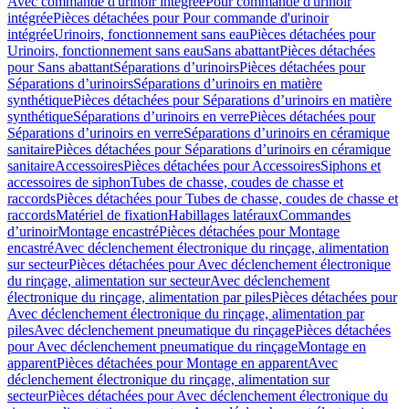
Avec commande d'urinoir intégrée
Pour commande d'urinoir
intégrée
Pièces détachées pour Pour commande d'urinoir
intégrée
Urinoirs, fonctionnement sans eau
Pièces détachées pour
Urinoirs, fonctionnement sans eau
Sans abattant
Pièces détachées
pour Sans abattant
Séparations d’urinoirs
Pièces détachées pour
Séparations d’urinoirs
Séparations d’urinoirs en matière
synthétique
Pièces détachées pour Séparations d’urinoirs en matière
synthétique
Séparations d’urinoirs en verre
Pièces détachées pour
Séparations d’urinoirs en verre
Séparations d’urinoirs en céramique
sanitaire
Pièces détachées pour Séparations d’urinoirs en céramique
sanitaire
Accessoires
Pièces détachées pour Accessoires
Siphons et
accessoires de siphon
Tubes de chasse, coudes de chasse et
raccords
Pièces détachées pour Tubes de chasse, coudes de chasse et
raccords
Matériel de fixation
Habillages latéraux
Commandes
dʼurinoir
Montage encastré
Pièces détachées pour Montage
encastré
Avec déclenchement électronique du rinçage, alimentation
sur secteur
Pièces détachées pour Avec déclenchement électronique
du rinçage, alimentation sur secteur
Avec déclenchement
électronique du rinçage, alimentation par piles
Pièces détachées pour
Avec déclenchement électronique du rinçage, alimentation par
piles
Avec déclenchement pneumatique du rinçage
Pièces détachées
pour Avec déclenchement pneumatique du rinçage
Montage en
apparent
Pièces détachées pour Montage en apparent
Avec
déclenchement électronique du rinçage, alimentation sur
secteur
Pièces détachées pour Avec déclenchement électronique du