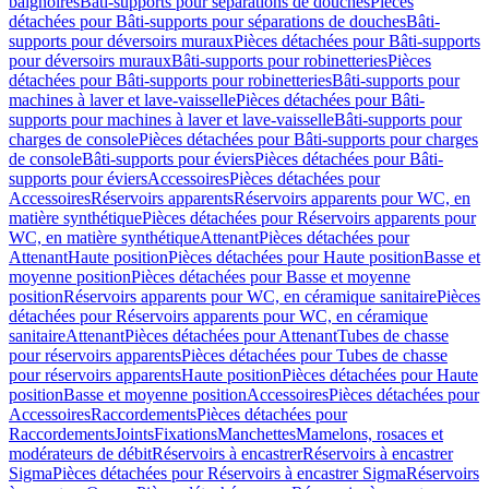
baignoires
Bâti-supports pour séparations de douches
Pièces
détachées pour Bâti-supports pour séparations de douches
Bâti-
supports pour déversoirs muraux
Pièces détachées pour Bâti-supports
pour déversoirs muraux
Bâti-supports pour robinetteries
Pièces
détachées pour Bâti-supports pour robinetteries
Bâti-supports pour
machines à laver et lave-vaisselle
Pièces détachées pour Bâti-
supports pour machines à laver et lave-vaisselle
Bâti-supports pour
charges de console
Pièces détachées pour Bâti-supports pour charges
de console
Bâti-supports pour éviers
Pièces détachées pour Bâti-
supports pour éviers
Accessoires
Pièces détachées pour
Accessoires
Réservoirs apparents
Réservoirs apparents pour WC, en
matière synthétique
Pièces détachées pour Réservoirs apparents pour
WC, en matière synthétique
Attenant
Pièces détachées pour
Attenant
Haute position
Pièces détachées pour Haute position
Basse et
moyenne position
Pièces détachées pour Basse et moyenne
position
Réservoirs apparents pour WC, en céramique sanitaire
Pièces
détachées pour Réservoirs apparents pour WC, en céramique
sanitaire
Attenant
Pièces détachées pour Attenant
Tubes de chasse
pour réservoirs apparents
Pièces détachées pour Tubes de chasse
pour réservoirs apparents
Haute position
Pièces détachées pour Haute
position
Basse et moyenne position
Accessoires
Pièces détachées pour
Accessoires
Raccordements
Pièces détachées pour
Raccordements
Joints
Fixations
Manchettes
Mamelons, rosaces et
modérateurs de débit
Réservoirs à encastrer
Réservoirs à encastrer
Sigma
Pièces détachées pour Réservoirs à encastrer Sigma
Réservoirs