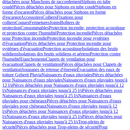
détachées pour Manchons de raccordement
Siphons en tube
coudé
Pièces détachées pour Siphons en tube coudé
Siphons en
forme d'escargot
Pièces détachées pour Siphons en forme
d'escargot
Accessoires
Colliers
Fixations pour
colliers
Coques
Fermetures
Joints
Boîtiers de
protection
Consommables
Protection incendie, protection acoustique
et protection contre l'humidité
Protection incendie
Pièces détachées
pour Protection incendie
Protection incendie pour systèmes
d'évacuation
Pièces détachées pour Protection incendie pour
systèmes d'évacuation
Protection acoustique
Isolations des bruits
solidiens
Isolations des bruits solidiens et aériens
Protection contre
l'humidité
Etanchements
Clapets de ventilation pour
évacuation
Clapets de ventilation
Pièces détachées pour Clapets de
ventilation
Soupapes de retenue d'énergie
Évacuation des eaux de
toiture Geberit Pluvia
Naissances d'eaux pluviales
Pièces détachées
pour Naissances d'eaux pluviales
Naissances d'eaux pluviales jusqu'à
12 l/s
Pièces détachées pour Naissances d'eaux pluviales jusqu'à 12
l/s
Naissances d'eaux pluviales jusqu'à 25 l/s
Pièces détachées pour
Naissances d'eaux pluviales jusqu'à 25 l/s
Naissances d'eaux
pluviales pour chéneaux
Pièces détachées pour Naissances d'eaux
pluviales pour chéneaux
Naissances d'eaux pluviales jusqu'à 12
l/s
Pièces détachées pour Naissances d'eaux pluviales jusqu'à 12
l/s
Naissances d'eaux pluviales jusqu'à 25 l/s
Pièces détachées pour
Naissances d'eaux pluviales jusqu'à 25 l/s
Trop-pleins de
sécurité
Pièces détachées pour Trop-pleins de sécurité
Pour