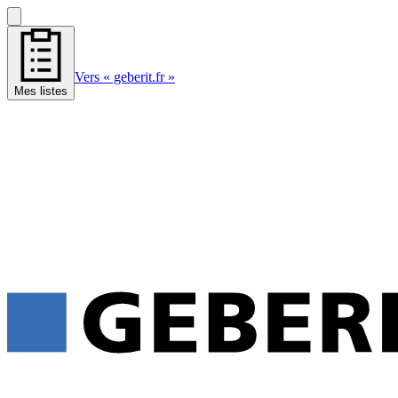
Vers « geberit.fr »
Mes listes