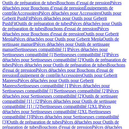
Outils de préparation de tubes
Bouchons d’essai de pression
Pièces
détachées pour Bouchons d’essai de pression
Équipements de
contrôle
Accessoires
Pièces détachées pour Accessoires
Outils pour
Geberit PushFit
Pièces détachées pour Outils pour Geberit
PushFit
Outils de préparation de tubes
Pièces détachées pour Outils
de préparation de tubes
Bouchons d'essai de pression
Pièces
détachées pour Bouchons d'essai de pression
Outils pour Geberit
Mepla
Pièces détachées pour Outils pour Geberit Mepla
Outils de
sertissage manuel
Pièces détachées pour Outils de sertissage
manuel
Sertisseuses compatibilité [1]
Pièces détachées pour
Sertisseuses compatibilité [1]
Sertisseuses compatibilité [2]
Pièces
détachées pour Sertisseuses compatibilité [2]
Outils de préparation de
tubes
Pièces détachées pour Outils de préparation de tubes
Bouchons
d'essai de pression
Pièces détachées pour Bouchons d'essai de
pression
Équipement de contrôle
Accessoires
Outils pour Geberit
Mapress
Pièces détachées pour Outils pour Geberit
Mapress
Sertisseuses compatibilité [1]
Pièces détachées pour
Sertisseuses compatibilité [1]
Sertisseuses compatibilité [2]
Pièces
détachées pour Sertisseuses compatibilité [2]
Outils de sertissage
compatibilité [1] / [2]
Pièces détachées pour Outils de sertissage
compatibilité [1] / [2]
Sertisseuses compatibilité [2XL]
Pièces
détachées pour Sertisseuses compatibilité [2XL]
Sertisseuses
compatibilité [3]
Pièces détachées pour Sertisseuses compatibilité
[3]
Outils de préparation de tubes
Pièces détachées pour Outils de
préparation de tubes
Bouchons d'essai de pression
Pièces détachées