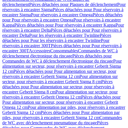
déclenchement
Pièces détachées pour Plaques de déclenchement
Pour
réservoirs à encastrer Sigma
Pièces détachées pour Pour réservoirs à
encastrer Sigma
Pour réservoirs à encastrer Omega
Pièces détachées
pour Pour réservoirs à encastrer Omega
Pour réservoirs à encastrer
Kappa
Pièces détachées pour Pour réservoirs à encastrer Kappa
Pour
réservoirs à encastrer Delta
Pièces détachées pour Pour réservoirs à
encastrer Delta
Pour les réservoirs à encastrer Twinline
Pièces
détachées pour Pour les réservoirs à encastrer Twinline
Pour
réservoirs à encastrer 300T
Pièces détachées pour Pour réservoirs à
encastrer 300T
Accessoires
Consommables
Commandes de WC à
déclenchement électronique du rinçage
Pièces détachées pour
Commandes de WC à déclenchement électronique du rinçage
Pour
alimentation sur secteur, pour réservoirs à encastrer Geberit Sigma
12 cm
Pièces détachées pour Pour alimentation sur secteur, pour
réservoirs à encastrer Geberit Sigma 12 cm
Pour alimentation sur
secteur, pour réservoirs à encastrer Geberit Sigma 8 cm
Pièces
détachées pour Pour alimentation sur secteur, pour réservoirs à
encastrer Geberit Sigma 8 cm
Pour alimentation sur secteur, pour
réservoirs à encastrer Geberit Omega 12 cm
Pièces détachées pour
Pour alimentation sur secteur, pour réservoirs à encastrer Geberit
Omega 12 cm
Pour alimentation par piles, pour réservoirs à encastrer
Geberit Sigma 12 cm
Pièces détachées pour Pour alimentation par
piles, pour réservoirs à encastrer Geberit Sigma 12 cm
Commandes
de WC avec déclenchement pneumatique du rinçage
Pièces
détachées pour Commandes de WC avec déclenchement