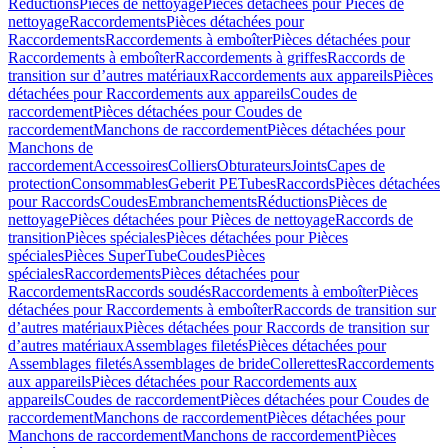
Réductions
Pièces de nettoyage
Pièces détachées pour Pièces de
nettoyage
Raccordements
Pièces détachées pour
Raccordements
Raccordements à emboîter
Pièces détachées pour
Raccordements à emboîter
Raccordements à griffes
Raccords de
transition sur d’autres matériaux
Raccordements aux appareils
Pièces
détachées pour Raccordements aux appareils
Coudes de
raccordement
Pièces détachées pour Coudes de
raccordement
Manchons de raccordement
Pièces détachées pour
Manchons de
raccordement
Accessoires
Colliers
Obturateurs
Joints
Capes de
protection
Consommables
Geberit PE
Tubes
Raccords
Pièces détachées
pour Raccords
Coudes
Embranchements
Réductions
Pièces de
nettoyage
Pièces détachées pour Pièces de nettoyage
Raccords de
transition
Pièces spéciales
Pièces détachées pour Pièces
spéciales
Pièces SuperTube
Coudes
Pièces
spéciales
Raccordements
Pièces détachées pour
Raccordements
Raccords soudés
Raccordements à emboîter
Pièces
détachées pour Raccordements à emboîter
Raccords de transition sur
d’autres matériaux
Pièces détachées pour Raccords de transition sur
d’autres matériaux
Assemblages filetés
Pièces détachées pour
Assemblages filetés
Assemblages de bride
Collerettes
Raccordements
aux appareils
Pièces détachées pour Raccordements aux
appareils
Coudes de raccordement
Pièces détachées pour Coudes de
raccordement
Manchons de raccordement
Pièces détachées pour
Manchons de raccordement
Manchons de raccordement
Pièces