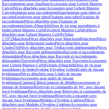
Raccordements pour chauffage
Accessoires pour Geberit Mapress
Cuivre
Pièces détachées pour Accessoires pour Geberit Mapress
Cuivre
Isolations pour raccordements
Etanchements pour tubes et
raccords
Enjoliveurs pour tubes
Fixations pour tubes
Fixations de
raccordements
Pièces détachées pour Fixations de
raccordements
Joints d'étanchéité
Jeux de vis pour assemblages à
bride
Geberit Mapress CuNiFe
Geberit Mapress CuNiFe
Pièces
détachées pour Geberit Mapress CuNiFe
Tubes
2.1972
Manchons
Pièces détachées pour Manchons
Réductions
Pièces
détachées pour Réductions
Coudes
Pièces détachées pour
Coudes
Tés
Pièces détachées pour Tés
Raccords indémontables
Pièces
détachées pour Raccords indémontables
Raccords et raccordements,
démontables
Pièces détachées pour Raccords et raccordements,
démontables
Traversées
Pièces détachées pour Traversées
Accessoires
pour Geberit Mapress CuNiFe
Joints d'étanchéité
Jeux de vis pour
assemblages de brides
Système d’hygiène Geberit
Unités de rinçage
hygiéniques
Pièces détachées pour Unités de rinçage
hygiéniques
Accessoires pour unités de rinçage
hygiéniques
Capteurs
Câbles
Limiteurs de débit
Recouvrements et
plaques de fermeture
Réservoirs et commandes de WC avec rinçage
forcé hygiénique
Pièces détachées pour Réservoirs et commandes de
WC avec rinçage forcé hygiénique
Réservoirs à encastrer avec
rinçage forcé hygiénique
Modules d’hygiène à intégrer
Pièces
détachées pour Modules d’hygiène à intégrer
Accessoires pour
réservoirs et commandes de WC avec rinçage forcé