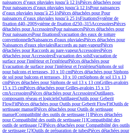
naissances d’eaux pluviales jusqu’à 12 l/s
Pièces détachées pour
Pour naissances d’eaux pluviales jusqu’à 12 l/s
Pour naissances
d’eaux pluviales jusqu’à 25 l/s
Pièces détachées pour Pour
naissances d’eaux pluviales jusqu’à 25 l/s
Fixations
Système de
fixation d40–200
Système de fixation d250–315
Accessoires
Pièces
détachées pour Accessoires
Pour naissances
Pièces détachées pour
Pour naissances
Pour fixations
Évacuation des eaux de toiture
conventionnelle
Naissances d'eaux pluviales
Pièces détachées pour
Naissances d'eaux pluviales
Raccords au pare-vapeur
Pièces
détachées pour Raccords au pare-vapeur
Accessoires
Pièces
détachées pour Accessoires
Évacuation des sols
Evacuation de
surface pour l'intérieur et l'extérieur
Pièces détachées pour
Evacuation de surface pour l'intérieur et l'extérieur
Siphons de sol
pour balcons et terrasses, 10 x 10 cm
Pièces détachées pour Siphons
de sol pour balcons et terrasses, 10 x 10 cm
Siphons de sol 13 x 13
cm
Pièces détachées pour Siphons de sol 13 x 13 cm
Grilles-avaloirs
15 x 15 cm
Pièces détachées pour Grilles-avaloirs 15 x 15
cm
Accessoires
Pièces détachées pour Accessoires
Outillages,
composants réseau et logiciels
Outillages
Outils pour Geberit
FlowFit
Pièces détachées pour Outils pour Geberit FlowFit
Outils de
sertissage manuel
Pièces détachées pour Outils de sertissage
manuel
Compatibilité des outils de sertissage [1]
Pièces détachées
pour Compatibilité des outils de sertissage [1]
Compatibilité des
outils de sertissage [2]
Pièces détachées pour Compatibilité des outils
de sertissage [2]
Outils de préparation de tubes
Pièces détachées pour