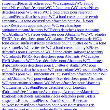
suspendus
Pièces détachées pour WC suspendus
WC à fond
creux
Pièces détachées pour WC à fond creux
WC au sol
Pièces
détachées pour WC au sol
WC à fond creux pour réservoir
attenant
Pièces détachées pour WC à fond creux pour réservoir
attenant
WC à fond creux
Pièces détachées pour WC à fond
creux
Réservoirs apparents pour WC, en céramique
sanitaire
Attenant
Abattants WC
Pièces détachées pour Abattants
WC
Abattants WC
Pièces détachées pour Abattants WC
WC adaptés
PMR
Pièces détachées pour WC adaptés PMR
Cuvettes de WC à
fond creux, surélevés
Pièces détachées pour Cuvettes de WC à fond
creux, surélevés
Cuvettes de WC à fond creux, rallongés
Pièces
détachées pour Cuvettes de WC à fond creux, rallongés
Abattants
WC adaptés PMR
Pièces détachées pour Abattants WC adaptés
PMR
Abattants WC
Pièces détachées pour Abattants WC
Lunettes
d’abattant
Pièces détachées pour Lunettes d’abattant
WC pour
enfants
Pièces détachées pour WC pour enfants
WC suspendus
Pièces
détachées pour WC suspendus
WC au sol
Pièces détachées pour WC
au sol
Abattants WC pour enfants
Pièces détachées pour Abattants
WC pour enfants
Abattants WC
Pièces détachées pour Abattants
WC
Lunettes d’abattant
Pièces détachées pour Lunettes
d’abattant
Siège à la turque
Avec rinçage
Accessoires
Matériel de
fixation
Bidets
Bidets suspendus
Pièces détachées pour Bidets
suspendus
Bidets au sol
Pièces détachées pour Bidets au
sol
Accessoires
Pièces détachées pour Accessoires
Plaques de
déclenchement et commandes de WC
Plaques de