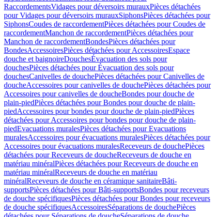
Raccordements
Vidages pour déversoirs muraux
Pièces détachées
pour Vidages pour déversoirs muraux
Siphons
Pièces détachées pour
Siphons
Coudes de raccordement
Pièces détachées pour Coudes de
raccordement
Manchon de raccordement
Pièces détachées pour
Manchon de raccordement
Bondes
Pièces détachées pour
Bondes
Accessoires
Pièces détachées pour Accessoires
Espace
douche et baignoire
Douches
Évacuation des sols pour
douches
Pièces détachées pour Évacuation des sols pour
douches
Canivelles de douche
Pièces détachées pour Canivelles de
douche
Accessoires pour canivelles de douche
Pièces détachées pour
Accessoires pour canivelles de douche
Bondes pour douche de
plain-pied
Pièces détachées pour Bondes pour douche de plain-
pied
Accessoires pour bondes pour douche de plain-pied
Pièces
détachées pour Accessoires pour bondes pour douche de plain-
pied
Evacuations murales
Pièces détachées pour Evacuations
murales
Accessoires pour évacuations murales
Pièces détachées pour
Accessoires pour évacuations murales
Receveurs de douche
Pièces
détachées pour Receveurs de douche
Receveurs de douche en
matériau minéral
Pièces détachées pour Receveurs de douche en
matériau minéral
Receveurs de douche en matériau
minéral
Receveurs de douche en céramique sanitaire
Bâti-
supports
Pièces détachées pour Bâti-supports
Bondes pour receveurs
de douche spécifiques
Pièces détachées pour Bondes pour receveurs
de douche spécifiques
Accessoires
Séparations de douche
Pièces
détachées pour Séparations de douche
Séparations de douche