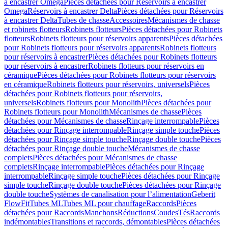
à encastrer Omega
Pièces détachées pour Réservoirs à encastrer
Omega
Réservoirs à encastrer Delta
Pièces détachées pour Réservoirs
à encastrer Delta
Tubes de chasse
Accessoires
Mécanismes de chasse
et robinets flotteurs
Robinets flotteurs
Pièces détachées pour Robinets
flotteurs
Robinets flotteurs pour réservoirs apparents
Pièces détachées
pour Robinets flotteurs pour réservoirs apparents
Robinets flotteurs
pour réservoirs à encastrer
Pièces détachées pour Robinets flotteurs
pour réservoirs à encastrer
Robinets flotteurs pour réservoirs en
céramique
Pièces détachées pour Robinets flotteurs pour réservoirs
en céramique
Robinets flotteurs pour réservoirs, universels
Pièces
détachées pour Robinets flotteurs pour réservoirs,
universels
Robinets flotteurs pour Monolith
Pièces détachées pour
Robinets flotteurs pour Monolith
Mécanismes de chasse
Pièces
détachées pour Mécanismes de chasse
Rinçage interrompable
Pièces
détachées pour Rinçage interrompable
Rinçage simple touche
Pièces
détachées pour Rinçage simple touche
Rinçage double touche
Pièces
détachées pour Rinçage double touche
Mécanismes de chasse
complets
Pièces détachées pour Mécanismes de chasse
complets
Rinçage interrompable
Pièces détachées pour Rinçage
interrompable
Rinçage simple touche
Pièces détachées pour Rinçage
simple touche
Rinçage double touche
Pièces détachées pour Rinçage
double touche
Systèmes de canalisation pour l’alimentation
Geberit
FlowFit
Tubes ML
Tubes ML pour chauffage
Raccords
Pièces
détachées pour Raccords
Manchons
Réductions
Coudes
Tés
Raccords
indémontables
Transitions et raccords, démontables
Pièces détachées