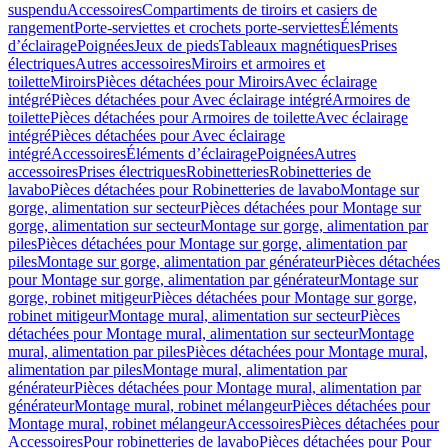
suspendu
Accessoires
Compartiments de tiroirs et casiers de
rangement
Porte-serviettes et crochets porte-serviettes
Éléments
d’éclairage
Poignées
Jeux de pieds
Tableaux magnétiques
Prises
électriques
Autres accessoires
Miroirs et armoires et
toilette
Miroirs
Pièces détachées pour Miroirs
Avec éclairage
intégré
Pièces détachées pour Avec éclairage intégré
Armoires de
toilette
Pièces détachées pour Armoires de toilette
Avec éclairage
intégré
Pièces détachées pour Avec éclairage
intégré
Accessoires
Éléments d’éclairage
Poignées
Autres
accessoires
Prises électriques
Robinetteries
Robinetteries de
lavabo
Pièces détachées pour Robinetteries de lavabo
Montage sur
gorge, alimentation sur secteur
Pièces détachées pour Montage sur
gorge, alimentation sur secteur
Montage sur gorge, alimentation par
piles
Pièces détachées pour Montage sur gorge, alimentation par
piles
Montage sur gorge, alimentation par générateur
Pièces détachées
pour Montage sur gorge, alimentation par générateur
Montage sur
gorge, robinet mitigeur
Pièces détachées pour Montage sur gorge,
robinet mitigeur
Montage mural, alimentation sur secteur
Pièces
détachées pour Montage mural, alimentation sur secteur
Montage
mural, alimentation par piles
Pièces détachées pour Montage mural,
alimentation par piles
Montage mural, alimentation par
générateur
Pièces détachées pour Montage mural, alimentation par
générateur
Montage mural, robinet mélangeur
Pièces détachées pour
Montage mural, robinet mélangeur
Accessoires
Pièces détachées pour
Accessoires
Pour robinetteries de lavabo
Pièces détachées pour Pour