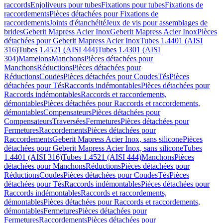
raccords
Enjoliveurs pour tubes
Fixations pour tubes
Fixations de
raccordements
Pièces détachées pour Fixations de
raccordements
Joints d'étanchéité
Jeux de vis pour assemblages de
brides
Geberit Mapress Acier Inox
Geberit Mapress Acier Inox
Pièces
détachées pour Geberit Mapress Acier Inox
Tubes 1.4401 (AISI
316)
Tubes 1.4521 (AISI 444)
Tubes 1.4301 (AISI
304)
Mamelons
Manchons
Pièces détachées pour
Manchons
Réductions
Pièces détachées pour
Réductions
Coudes
Pièces détachées pour Coudes
Tés
Pièces
détachées pour Tés
Raccords indémontables
Pièces détachées pour
Raccords indémontables
Raccords et raccordements,
démontables
Pièces détachées pour Raccords et raccordements,
démontables
Compensateurs
Pièces détachées pour
Compensateurs
Traversées
Fermetures
Pièces détachées pour
Fermetures
Raccordements
Pièces détachées pour
Raccordements
Geberit Mapress Acier Inox, sans silicone
Pièces
détachées pour Geberit Mapress Acier Inox, sans silicone
Tubes
1.4401 (AISI 316)
Tubes 1.4521 (AISI 444)
Manchons
Pièces
détachées pour Manchons
Réductions
Pièces détachées pour
Réductions
Coudes
Pièces détachées pour Coudes
Tés
Pièces
détachées pour Tés
Raccords indémontables
Pièces détachées pour
Raccords indémontables
Raccords et raccordements,
démontables
Pièces détachées pour Raccords et raccordements,
démontables
Fermetures
Pièces détachées pour
Fermetures
Raccordements
Pièces détachées pour