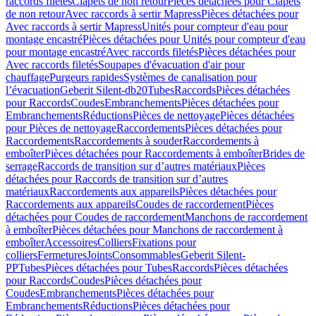
raccords filetés
Clapets de non retour
Pièces détachées pour Clapets
de non retour
Avec raccords à sertir Mapress
Pièces détachées pour
Avec raccords à sertir Mapress
Unités pour compteur d'eau pour
montage encastré
Pièces détachées pour Unités pour compteur d'eau
pour montage encastré
Avec raccords filetés
Pièces détachées pour
Avec raccords filetés
Soupapes d'évacuation d'air pour
chauffage
Purgeurs rapides
Systèmes de canalisation pour
l’évacuation
Geberit Silent-db20
Tubes
Raccords
Pièces détachées
pour Raccords
Coudes
Embranchements
Pièces détachées pour
Embranchements
Réductions
Pièces de nettoyage
Pièces détachées
pour Pièces de nettoyage
Raccordements
Pièces détachées pour
Raccordements
Raccordements à souder
Raccordements à
emboîter
Pièces détachées pour Raccordements à emboîter
Brides de
serrage
Raccords de transition sur d’autres matériaux
Pièces
détachées pour Raccords de transition sur d’autres
matériaux
Raccordements aux appareils
Pièces détachées pour
Raccordements aux appareils
Coudes de raccordement
Pièces
détachées pour Coudes de raccordement
Manchons de raccordement
à emboîter
Pièces détachées pour Manchons de raccordement à
emboîter
Accessoires
Colliers
Fixations pour
colliers
Fermetures
Joints
Consommables
Geberit Silent-
PP
Tubes
Pièces détachées pour Tubes
Raccords
Pièces détachées
pour Raccords
Coudes
Pièces détachées pour
Coudes
Embranchements
Pièces détachées pour
Embranchements
Réductions
Pièces détachées pour