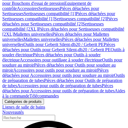
pour Bouchons d'essai de pression
Equipement de
contrôle
Accessoires
Sertisseuses
Pièces détachées pour
Sertisseuses
Sertisseuses compatibilité [1]
Pièces détachées pour
Sertisseuses compatibilité [1]
Sertisseuses compatibilité [2]
Pièces
détachées pour Sertisseuses compatibilité [2]
Sertisseuses
compatibilité [2XL]
Pièces détachées pour Sertisseuses compatibilité
[2XL]
Mallettes universelles
Pièces détachées pour Mallettes
universelles
Mallettes universelles
Pièces détachées pour Mallettes
universelles
Outils pour Geberit Silent-db20 / Geberit PE
Pièces
détachées pour Outils pour Geberit Silent-db20 / Geberit PE
Outils à
souder électrique
Pièces détachées pour Outils à souder
électrique
Accessoires pour outillage à souder électrique
Outils pour
soudure au miroir
Pièces détachées pour Outils pour soudure au
miroir
Accessoires pour outils pour soudure au miroir
Pièces
détachées pour Accessoires pour outils pour soudure au miroir
Outils
de préparation de tubes
Pièces détachées pour Outils de préparation
de tubes
Accessoires pour outils de préparation de tubes
Pièces
détachées pour Accessoires pour outils de préparation de tubes
Aides
à la commande
Télécommandes
Catégories de produits
Lignes de salle de bains
Nouveautés