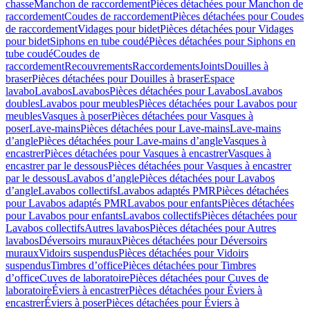
chasse
Manchon de raccordement
Pièces détachées pour Manchon de
raccordement
Coudes de raccordement
Pièces détachées pour Coudes
de raccordement
Vidages pour bidet
Pièces détachées pour Vidages
pour bidet
Siphons en tube coudé
Pièces détachées pour Siphons en
tube coudé
Coudes de
raccordement
Recouvrements
Raccordements
Joints
Douilles à
braser
Pièces détachées pour Douilles à braser
Espace
lavabo
Lavabos
Lavabos
Pièces détachées pour Lavabos
Lavabos
doubles
Lavabos pour meubles
Pièces détachées pour Lavabos pour
meubles
Vasques à poser
Pièces détachées pour Vasques à
poser
Lave-mains
Pièces détachées pour Lave-mains
Lave-mains
d’angle
Pièces détachées pour Lave-mains d’angle
Vasques à
encastrer
Pièces détachées pour Vasques à encastrer
Vasques à
encastrer par le dessous
Pièces détachées pour Vasques à encastrer
par le dessous
Lavabos d’angle
Pièces détachées pour Lavabos
d’angle
Lavabos collectifs
Lavabos adaptés PMR
Pièces détachées
pour Lavabos adaptés PMR
Lavabos pour enfants
Pièces détachées
pour Lavabos pour enfants
Lavabos collectifs
Pièces détachées pour
Lavabos collectifs
Autres lavabos
Pièces détachées pour Autres
lavabos
Déversoirs muraux
Pièces détachées pour Déversoirs
muraux
Vidoirs suspendus
Pièces détachées pour Vidoirs
suspendus
Timbres dʼoffice
Pièces détachées pour Timbres
dʼoffice
Cuves de laboratoire
Pièces détachées pour Cuves de
laboratoire
Éviers à encastrer
Pièces détachées pour Éviers à
encastrer
Éviers à poser
Pièces détachées pour Éviers à