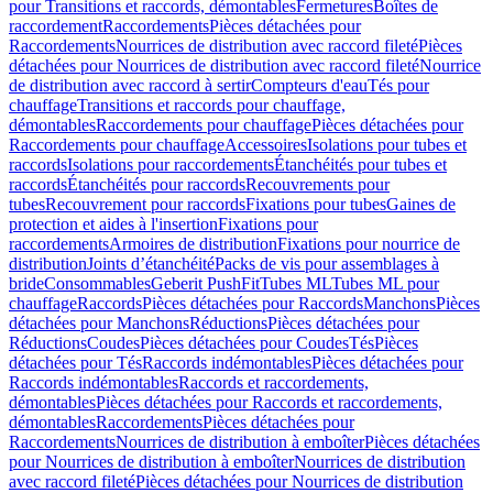
pour Transitions et raccords, démontables
Fermetures
Boîtes de
raccordement
Raccordements
Pièces détachées pour
Raccordements
Nourrices de distribution avec raccord fileté
Pièces
détachées pour Nourrices de distribution avec raccord fileté
Nourrice
de distribution avec raccord à sertir
Compteurs d'eau
Tés pour
chauffage
Transitions et raccords pour chauffage,
démontables
Raccordements pour chauffage
Pièces détachées pour
Raccordements pour chauffage
Accessoires
Isolations pour tubes et
raccords
Isolations pour raccordements
Étanchéités pour tubes et
raccords
Étanchéités pour raccords
Recouvrements pour
tubes
Recouvrement pour raccords
Fixations pour tubes
Gaines de
protection et aides à l'insertion
Fixations pour
raccordements
Armoires de distribution
Fixations pour nourrice de
distribution
Joints d’étanchéité
Packs de vis pour assemblages à
bride
Consommables
Geberit PushFit
Tubes ML
Tubes ML pour
chauffage
Raccords
Pièces détachées pour Raccords
Manchons
Pièces
détachées pour Manchons
Réductions
Pièces détachées pour
Réductions
Coudes
Pièces détachées pour Coudes
Tés
Pièces
détachées pour Tés
Raccords indémontables
Pièces détachées pour
Raccords indémontables
Raccords et raccordements,
démontables
Pièces détachées pour Raccords et raccordements,
démontables
Raccordements
Pièces détachées pour
Raccordements
Nourrices de distribution à emboîter
Pièces détachées
pour Nourrices de distribution à emboîter
Nourrices de distribution
avec raccord fileté
Pièces détachées pour Nourrices de distribution