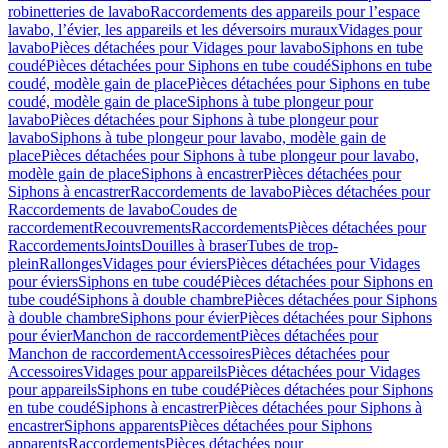
robinetteries de lavabo
Raccordements des appareils pour l’espace
lavabo, l’évier, les appareils et les déversoirs muraux
Vidages pour
lavabo
Pièces détachées pour Vidages pour lavabo
Siphons en tube
coudé
Pièces détachées pour Siphons en tube coudé
Siphons en tube
coudé, modèle gain de place
Pièces détachées pour Siphons en tube
coudé, modèle gain de place
Siphons à tube plongeur pour
lavabo
Pièces détachées pour Siphons à tube plongeur pour
lavabo
Siphons à tube plongeur pour lavabo, modèle gain de
place
Pièces détachées pour Siphons à tube plongeur pour lavabo,
modèle gain de place
Siphons à encastrer
Pièces détachées pour
Siphons à encastrer
Raccordements de lavabo
Pièces détachées pour
Raccordements de lavabo
Coudes de
raccordement
Recouvrements
Raccordements
Pièces détachées pour
Raccordements
Joints
Douilles à braser
Tubes de trop-
plein
Rallonges
Vidages pour éviers
Pièces détachées pour Vidages
pour éviers
Siphons en tube coudé
Pièces détachées pour Siphons en
tube coudé
Siphons à double chambre
Pièces détachées pour Siphons
à double chambre
Siphons pour évier
Pièces détachées pour Siphons
pour évier
Manchon de raccordement
Pièces détachées pour
Manchon de raccordement
Accessoires
Pièces détachées pour
Accessoires
Vidages pour appareils
Pièces détachées pour Vidages
pour appareils
Siphons en tube coudé
Pièces détachées pour Siphons
en tube coudé
Siphons à encastrer
Pièces détachées pour Siphons à
encastrer
Siphons apparents
Pièces détachées pour Siphons
apparents
Raccordements
Pièces détachées pour