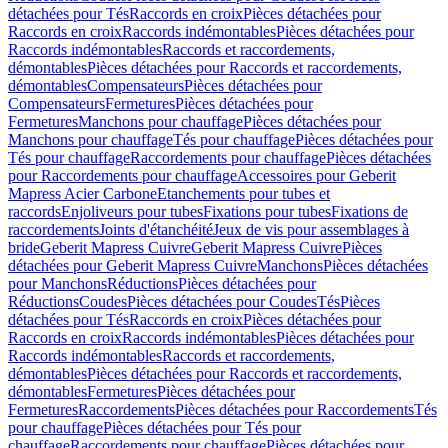
détachées pour Tés
Raccords en croix
Pièces détachées pour
Raccords en croix
Raccords indémontables
Pièces détachées pour
Raccords indémontables
Raccords et raccordements,
démontables
Pièces détachées pour Raccords et raccordements,
démontables
Compensateurs
Pièces détachées pour
Compensateurs
Fermetures
Pièces détachées pour
Fermetures
Manchons pour chauffage
Pièces détachées pour
Manchons pour chauffage
Tés pour chauffage
Pièces détachées pour
Tés pour chauffage
Raccordements pour chauffage
Pièces détachées
pour Raccordements pour chauffage
Accessoires pour Geberit
Mapress Acier Carbone
Etanchements pour tubes et
raccords
Enjoliveurs pour tubes
Fixations pour tubes
Fixations de
raccordements
Joints d'étanchéité
Jeux de vis pour assemblages à
bride
Geberit Mapress Cuivre
Geberit Mapress Cuivre
Pièces
détachées pour Geberit Mapress Cuivre
Manchons
Pièces détachées
pour Manchons
Réductions
Pièces détachées pour
Réductions
Coudes
Pièces détachées pour Coudes
Tés
Pièces
détachées pour Tés
Raccords en croix
Pièces détachées pour
Raccords en croix
Raccords indémontables
Pièces détachées pour
Raccords indémontables
Raccords et raccordements,
démontables
Pièces détachées pour Raccords et raccordements,
démontables
Fermetures
Pièces détachées pour
Fermetures
Raccordements
Pièces détachées pour Raccordements
Tés
pour chauffage
Pièces détachées pour Tés pour
chauffage
Raccordements pour chauffage
Pièces détachées pour