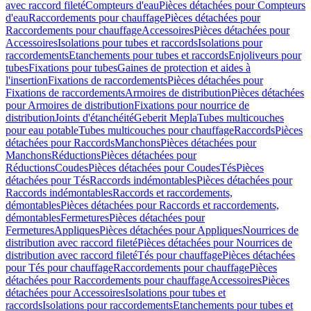
avec raccord fileté
Compteurs d'eau
Pièces détachées pour Compteurs
d'eau
Raccordements pour chauffage
Pièces détachées pour
Raccordements pour chauffage
Accessoires
Pièces détachées pour
Accessoires
Isolations pour tubes et raccords
Isolations pour
raccordements
Etanchements pour tubes et raccords
Enjoliveurs pour
tubes
Fixations pour tubes
Gaines de protection et aides à
l'insertion
Fixations de raccordements
Pièces détachées pour
Fixations de raccordements
Armoires de distribution
Pièces détachées
pour Armoires de distribution
Fixations pour nourrice de
distribution
Joints d'étanchéité
Geberit Mepla
Tubes multicouches
pour eau potable
Tubes multicouches pour chauffage
Raccords
Pièces
détachées pour Raccords
Manchons
Pièces détachées pour
Manchons
Réductions
Pièces détachées pour
Réductions
Coudes
Pièces détachées pour Coudes
Tés
Pièces
détachées pour Tés
Raccords indémontables
Pièces détachées pour
Raccords indémontables
Raccords et raccordements,
démontables
Pièces détachées pour Raccords et raccordements,
démontables
Fermetures
Pièces détachées pour
Fermetures
Appliques
Pièces détachées pour Appliques
Nourrices de
distribution avec raccord fileté
Pièces détachées pour Nourrices de
distribution avec raccord fileté
Tés pour chauffage
Pièces détachées
pour Tés pour chauffage
Raccordements pour chauffage
Pièces
détachées pour Raccordements pour chauffage
Accessoires
Pièces
détachées pour Accessoires
Isolations pour tubes et
raccords
Isolations pour raccordements
Etanchements pour tubes et