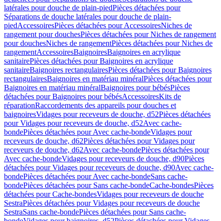
latérales pour douche de plain-pied
Pièces détachées pour
Séparations de douche latérales pour douche de plain-
pied
Accessoires
Pièces détachées pour Accessoires
Niches de
rangement pour douches
Pièces détachées pour Niches de rangement
pour douches
Niches de rangement
Pièces détachées pour Niches de
rangement
Accessoires
Baignoires
Baignoires en acrylique
sanitaire
Pièces détachées pour Baignoires en acrylique
sanitaire
Baignoires rectangulaires
Pièces détachées pour Baignoires
rectangulaires
Baignoires en matériau minéral
Pièces détachées pour
Baignoires en matériau minéral
Baignoires pour bébés
Pièces
détachées pour Baignoires pour bébés
Accessoires
Kits de
réparation
Raccordements des appareils pour douches et
baignoires
Vidages pour receveurs de douche, d52
Pièces détachées
pour Vidages pour receveurs de douche, d52
Avec cache-
bonde
Pièces détachées pour Avec cache-bonde
Vidages pour
receveurs de douche, d62
Pièces détachées pour Vidages pour
receveurs de douche, d62
Avec cache-bonde
Pièces détachées pour
Avec cache-bonde
Vidages pour receveurs de douche, d90
Pièces
détachées pour Vidages pour receveurs de douche, d90
Avec cache-
bonde
Pièces détachées pour Avec cache-bonde
Sans cache-
bonde
Pièces détachées pour Sans cache-bonde
Cache-bondes
Pièces
détachées pour Cache-bondes
Vidages pour receveurs de douche
Sestra
Pièces détachées pour Vidages pour receveurs de douche
Sestra
Sans cache-bonde
Pièces détachées pour Sans cache-
bonde
Vidages pour baignoires, d52
Pièces détachées pour Vidages