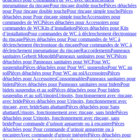
pneumatique du rinçage
Pour rinçage double touche
Pièces détachées
pour Pour rinçage double touche
Pour rinçage simple touche
Pièces
détachées pour Pour rinçage simple touche
Accessoires pour
commandes de WC
Pièces détachées pour Accessoires pour
commandes de WC
Kits d’installation
Pièces détachées pour Kits
d’installation
Pour commandes de WC à déclenchement électronique
du rinçage
Pièces détachées pour Pour commandes de WC à
déclenchement électronique du rinçage
Pour commandes de WC à
déclenchement pneumatique du rinçage
Raccordements
Panneaux
sanitaires Geberit Monolith
Panneaux sanitaires pour WC
Pièces
détachées pour Panneaux sanitaires pour WC
Pour WC
suspendus
Pièces détachées pour Pour WC suspendus
Pour WC au
sol
Pièces détachées pour Pour WC au sol
Accessoires
Pièces
détachées pour Accessoires
Consommables
Panneaux sanitaires pour
bidets
Pièces détachées pour Panneaux sanitaires pour bidets
Pour
bidets suspendus et au sol
Pièces détachées pour Pour bidets
suspendus et au sol
Urinoirs
Urinoirs, fonctionnement avec rinçage,
avec bride
Pièces détachées pour Urinoirs, fonctionnement avec
rinçage, avec bride
Sans abattant
Pièces détachées pour Sans
abattant
Urinoirs, fonctionnement avec rinçage, sans bride
Pièces
détachées pour Urinoirs, fonctionnement avec rinçage, sans
bride
Pour commande d’urinoir apparente ou à encastrer
Pièces
détachées pour Pour commande d’urinoir apparente ou à
encastrer
Avec commande d'urinoir intégrée
Pièces détachées pour