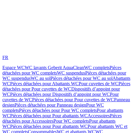
FR
Espace WC
WC lavants Geberit AquaClean
WC complets
Pièces
détachées pour WC complets
WC suspendus
Pièces détachées pour
WC suspendus
WC au sol
Pièces détachées pour WC au sol
Abattants
WC
Pièces détachées pour Abattants WC
Pour cuvettes de WC
Pièces
détachées pour Pour cuvettes de WC
Dispositifs d’appoint pour
WC
Pièces détachées pour Dispositifs d’appoint pour WC
Pour
cuvettes de WC
Pièces détachées pour Pour cuvettes de WC
Panneau
design
Pièces détachées pour Panneau design
Pour WC
complets
Pièces détachées pour Pour WC complets
Pour abattants
WC
Pièces détachées pour Pour abattants WC
Accessoires
Pièces
détachées pour Accessoires
Pour WC complets
Pour abattants
WC
Pièces détachées pour Pour abattants WC
Pour abattants WC et
WC complets
Consommables
WC et abattants WC
WC