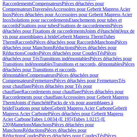
Raccordements
Compensateurs
Pièces détachées pour
Compensateurs
Traversées
Accessoires pour Geberit Mapress Acier
Inox
Pièces détachées pour Accessoires pour Geberit Mapress Acier
Inox
Isolations pour raccordements
Etanchements pour tubes et
raccords
Fixations pour tubes
Fixations de raccordements
Pièces
détachées pour Fixations de raccordements
Joints d'étanchéité
Jeux de
vis pour assemblages à bride
Geberit Mapress Therm
Tubes
Therm
Raccords
Pièces détachées pour Raccords
Manchons
Pièces
détachées pour Manchons
Réductions
Pièces détachées pour
Réductions
Coudes
Pièces détachées pour Coudes
Tés
Pièces
détachées pour Tés
Transitions indémontables
Pièces détachées pour
Transitions indémontables
Transitions et raccords, démontables
Pièces
détachées pour Transitions et raccords,
démontables
Compensateurs
Pièces détachées pour
Compensateurs
Fermetures
Pièces détachées pour Fermetures
Tés
pour chauffage
Pièces détachées pour Tés pour
chauffage
Raccordements pour chauffage
Pièces détachées pour
Raccordements pour chauffage
Accessoires pour Geberit Mapress
Therm
Joints d’étanchéité
Packs de vis pour assemblages à
bride
Fixations pour tubes
Geberit Mapress Acier Carbone
Geberit
Mapress Acier Carbone
Pièces détachées pour Geberit Mapress
Acier Carbone
Tubes 1.0034 (E 195)
Tubes 1.0215 (E
220)
Mamelons
Manchons
Pièces détachées pour
Manchons
Réductions
Pièces détachées pour
Réductions
Coudes
Pièces détachées pour Coudes
Tés
Pièces