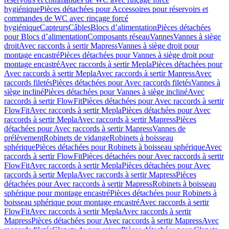
hygiénique
Pièces détachées pour Accessoires pour réservoirs et
commandes de WC avec rinçage forcé
hygiénique
Capteurs
Câbles
Blocs d’alimentation
Pièces détachées
pour Blocs d’alimentation
Composants réseau
Vannes
Vannes à siège
droit
Avec raccords à sertir Mapress
Vannes à siège droit pour
montage encastré
Pièces détachées pour Vannes à siège droit pour
montage encastré
Avec raccords à sertir Mepla
Pièces détachées pour
Avec raccords à sertir Mepla
Avec raccords à sertir Mapress
Avec
raccords filetés
Pièces détachées pour Avec raccords filetés
Vannes à
siège incliné
Pièces détachées pour Vannes à siège incliné
Avec
raccords à sertir FlowFit
Pièces détachées pour Avec raccords à sertir
FlowFit
Avec raccords à sertir Mepla
Pièces détachées pour Avec
raccords à sertir Mepla
Avec raccords à sertir Mapress
Pièces
détachées pour Avec raccords à sertir Mapress
Vannes de
prélèvement
Robinets de vidange
Robinets à boisseau
sphérique
Pièces détachées pour Robinets à boisseau sphérique
Avec
raccords à sertir FlowFit
Pièces détachées pour Avec raccords à sertir
FlowFit
Avec raccords à sertir Mepla
Pièces détachées pour Avec
raccords à sertir Mepla
Avec raccords à sertir Mapress
Pièces
détachées pour Avec raccords à sertir Mapress
Robinets à boisseau
sphérique pour montage encastré
Pièces détachées pour Robinets à
boisseau sphérique pour montage encastré
Avec raccords à sertir
FlowFit
Avec raccords à sertir Mepla
Avec raccords à sertir
Mapress
Pièces détachées pour Avec raccords à sertir Mapress
Avec