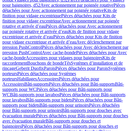
pour baignoires, d52
Avec actionnement par poignée rotative
Pièces
détachées pour Avec actionnement par poignée rotative
Kits de
finition pour vidage excentrique
Pièces détachées pour Kits de
finition pour vidage excentrique
Avec actionnement par poignée
rotative et arrivée d’eau
Pièces détachées pour Avec actionnement
par poignée rotative et arrivée d’eau
Kits de finition pour vidage
excentrique et arrivée d’eau
Pièces détachées pour Kits de finition
pour vidage excentrique et arrivée d’eau
Avec déclenchement par
pression PushControl
Pièces détachées pour Avec déclenchement par
pression PushControl
Avec cache-bonde
Pièces détachées pour Avec
cache-bonde
Accessoires pour vidages pour baignoires
Kits de
raccordement
Bouchons de bonde
Tés
Systèmes d’installation et de
rinçage
Geberit Duofix
Parois
Pièces détachées pour Parois
Systèmes
porteurs
Pièces détachées pour Systèmes
porteurs
Habillages
Accessoires
Pièces détachées pour
Accessoires
Bâti-supports
Pièces détachées pour Bâti-supports
Bâti-
supports pour WC
Pièces détachées pour Bâti-supports pour
WC
Bâti-supports pour lavabos
Pièces détachées pour Bâti-supports
pour lavabos
Bâti-supports pour bidets
Pièces détachées pour Bâti-
supports pour bidets
Bâti-supports pour urinoirs
Pièces détachées
pour Bâti-supports pour urinoirs
Bâti-supports pour douches avec
évacuation murale
Pièces détachées pour Bâti-supports pour douches
avec évacuation murale
Bâti-supports pour douches et
baignoires
Pièces détachées pour Bâti-supports pour douches et