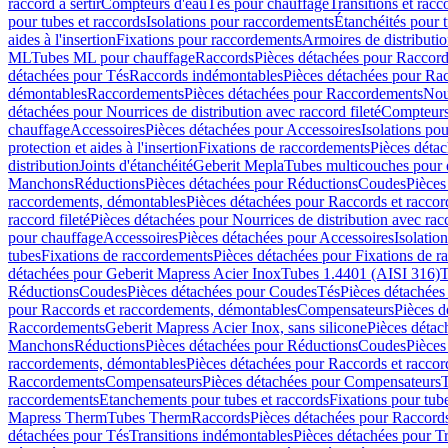
raccord à sertir
Compteurs d'eau
Tés pour chauffage
Transitions et rac
pour tubes et raccords
Isolations pour raccordements
Étanchéités pour t
aides à l'insertion
Fixations pour raccordements
Armoires de distributi
ML
Tubes ML pour chauffage
Raccords
Pièces détachées pour Raccor
détachées pour Tés
Raccords indémontables
Pièces détachées pour Ra
démontables
Raccordements
Pièces détachées pour Raccordements
Nou
détachées pour Nourrices de distribution avec raccord fileté
Compteurs
chauffage
Accessoires
Pièces détachées pour Accessoires
Isolations pou
protection et aides à l'insertion
Fixations de raccordements
Pièces déta
distribution
Joints d'étanchéité
Geberit Mepla
Tubes multicouches pour 
Manchons
Réductions
Pièces détachées pour Réductions
Coudes
Pièces
raccordements, démontables
Pièces détachées pour Raccords et racco
raccord fileté
Pièces détachées pour Nourrices de distribution avec racc
pour chauffage
Accessoires
Pièces détachées pour Accessoires
Isolatio
tubes
Fixations de raccordements
Pièces détachées pour Fixations de 
détachées pour Geberit Mapress Acier Inox
Tubes 1.4401 (AISI 316)
T
Réductions
Coudes
Pièces détachées pour Coudes
Tés
Pièces détachées
pour Raccords et raccordements, démontables
Compensateurs
Pièces 
Raccordements
Geberit Mapress Acier Inox, sans silicone
Pièces détac
Manchons
Réductions
Pièces détachées pour Réductions
Coudes
Pièces
raccordements, démontables
Pièces détachées pour Raccords et racco
Raccordements
Compensateurs
Pièces détachées pour Compensateurs
T
raccordements
Etanchements pour tubes et raccords
Fixations pour tub
Mapress Therm
Tubes Therm
Raccords
Pièces détachées pour Raccord
détachées pour Tés
Transitions indémontables
Pièces détachées pour T