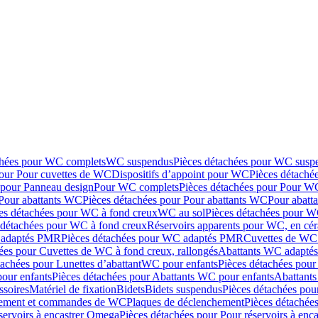
chées pour WC complets
WC suspendus
Pièces détachées pour WC susp
pour Pour cuvettes de WC
Dispositifs d’appoint pour WC
Pièces détaché
 pour Panneau design
Pour WC complets
Pièces détachées pour Pour W
Pour abattants WC
Pièces détachées pour Pour abattants WC
Pour abatt
es détachées pour WC à fond creux
WC au sol
Pièces détachées pour W
 détachées pour WC à fond creux
Réservoirs apparents pour WC, en cér
adaptés PMR
Pièces détachées pour WC adaptés PMR
Cuvettes de WC 
ées pour Cuvettes de WC à fond creux, rallongés
Abattants WC adapt
tachées pour Lunettes d’abattant
WC pour enfants
Pièces détachées pou
our enfants
Pièces détachées pour Abattants WC pour enfants
Abattant
ssoires
Matériel de fixation
Bidets
Bidets suspendus
Pièces détachées pou
hement et commandes de WC
Plaques de déclenchement
Pièces détachée
servoirs à encastrer Omega
Pièces détachées pour Pour réservoirs à enc