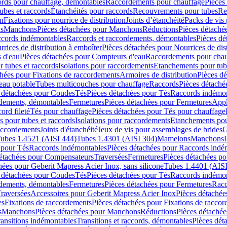
cords pour chauffage, démontables
Raccordements pour chauffage
Pièces
ubes et raccords
Étanchéités pour raccords
Recouvrements pour tubes
Re
on
Fixations pour nourrice de distribution
Joints d’étanchéité
Packs de vis
ds
Manchons
Pièces détachées pour Manchons
Réductions
Pièces détaché
ccords indémontables
Raccords et raccordements, démontables
Pièces dé
rrices de distribution à emboîter
Pièces détachées pour Nourrices de dis
 d'eau
Pièces détachées pour Compteurs d'eau
Raccordements pour chau
r tubes et raccords
Isolations pour raccordements
Etanchements pour tube
chées pour Fixations de raccordements
Armoires de distribution
Pièces dé
eau potable
Tubes multicouches pour chauffage
Raccords
Pièces détaché
 détachées pour Coudes
Tés
Pièces détachées pour Tés
Raccords indémon
rdements, démontables
Fermetures
Pièces détachées pour Fermetures
Appl
ord fileté
Tés pour chauffage
Pièces détachées pour Tés pour chauffage
ns pour tubes et raccords
Isolations pour raccordements
Etanchements pour
raccordements
Joints d'étanchéité
Jeux de vis pour assemblages de brides
G
ubes 1.4521 (AISI 444)
Tubes 1.4301 (AISI 304)
Mamelons
Manchons
 pour Tés
Raccords indémontables
Pièces détachées pour Raccords indé
détachées pour Compensateurs
Traversées
Fermetures
Pièces détachées po
hées pour Geberit Mapress Acier Inox, sans silicone
Tubes 1.4401 (AISI
 détachées pour Coudes
Tés
Pièces détachées pour Tés
Raccords indémon
rdements, démontables
Fermetures
Pièces détachées pour Fermetures
Racc
raversées
Accessoires pour Geberit Mapress Acier Inox
Pièces détachée
es
Fixations de raccordements
Pièces détachées pour Fixations de racco
s
Manchons
Pièces détachées pour Manchons
Réductions
Pièces détachée
ransitions indémontables
Transitions et raccords, démontables
Pièces dét