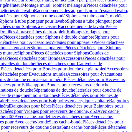
r générateur
Montage mural, robinet mélangeur
Pièces détachées pour
netteries de lavabo
Raccordements des appareils pour l’espace lavabo,
tachées pour Siphons en tube coudé
Siphons en tube coudé, modèle
Siphons à tube plongeur pour lavabo
Siphons à tube plongeur pour
achées pour Siphons à encastrer
Raccordements de lavabo
Pièces
Douilles à braser
Tubes de trop-plein
Rallonges
Vidages pour
re
Pièces détachées pour Siphons à double chambre
Siphons pour
 détachées pour Accessoires
Vidages pour appareils
Pièces détachées
hons à encastrer
Siphons apparents
Pièces détachées pour Siphons
rs muraux
Siphons
Pièces détachées pour Siphons
Coudes de
des
Pièces détachées pour Bondes
Accessoires
Pièces détachées pour
nivelles de douche
Pièces détachées pour Canivelles de
d
Pièces détachées pour Bondes pour douche de plain-pied
Accessoires
 détachées pour Evacuations murales
Accessoires pour évacuations
urs de douche en matériau minéral
Pièces détachées pour Receveurs
achées pour Bâti-supports
Bondes pour receveurs de douche
arations de douche
Séparations de douche latérales pour douche de
hes de rangement pour douches
Pièces détachées pour Niches de
aire
Pièces détachées pour Baignoires en acrylique sanitaire
Baignoires
inéral
Baignoires pour bébés
Pièces détachées pour Baignoires pour
tachées pour Vidages pour receveurs de douche, d52
Avec cache-
che, d62
Avec cache-bonde
Pièces détachées pour Avec cache-
ées pour Avec cache-bonde
Sans cache-bonde
Pièces détachées pour
 pour receveurs de douche Sestra
Sans cache-bonde
Pièces détachées