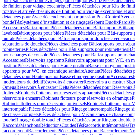
pour Sans cache-bonde
Vidages pour baignoires, d52
Pièces détachées
de finition pour vidage excentrique
Pièces détachées pour Kits de fini
rotative et arrivée d’eau
Kits de finition pour vidage excentrique et arr
détachées pour Avec déclenchement par pression PushControl
Avec c
bonde
Tés
Systèmes d’installation et de rinçage
Geberit Duofix
Parois
Pi
Accessoires
Bâti-supports
Pièces détachées pour Bâti-supports
Bâti-su
lavabos
Bâti-supports pour bidets
Pièces détachées pour Bâti-supports 
murale
Pièces détachées pour Bâti-supports pour douches avec évacua
séparations de douches
Pièces détachées pour Bâti-supports pour sépa
robinetteries
Pièces détachées pour Bâti-supports pour robinetteries
Bât
pour charges de console
Pièces détachées pour Bâti-supports pour cha
Accessoires
Réservoirs apparents
Réservoirs apparents pour WC, en ma
position
Pièces détachées pour Haute position
Basse et moyenne positi
apparents pour WC, en céramique sanitaire
Attenant
Pièces détachées 
détachées pour Haute position
Basse et moyenne position
Accessoires
P
modérateurs de débit
Réservoirs à encastrer
Réservoirs à encastrer Sig
Omega
Réservoirs à encastrer Delta
Pièces détachées pour Réservoirs à
flotteurs
Robinets flotteurs pour réservoirs apparents
Pièces détachées p
réservoirs à encastrer
Robinets flotteurs pour réservoirs en céramique
P
Robinets flotteurs pour réservoirs, universels
Robinets flotteurs pour 
interrompable
Pièces détachées pour Rinçage interrompable
Rinçage s
de chasse complets
Pièces détachées pour Mécanismes de chasse comp
touche
Rinçage double touche
Pièces détachées pour Rinçage double 
Raccords
Manchons
Réductions
Coudes
Tés
Raccords indémontables
Tra
raccordement
Raccordements
Pièces détachées pour Raccordements
Nou