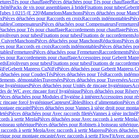
etures
Tés pour chauffage
Pièces détachées pour Tés pour chauffage
Rac
chéité
Packs de vis pour assemblages à bride
Fixations pour tubes
Geberi
Tubes 1.0215 (E 220)
Mamelons
Manchons
Pièces détachées pour Manc
ix
Pièces détachées pour Raccords en croix
Raccords indémontables
Pièc
tables
Compensateurs
Pièces détachées pour Compensateurs
Fermetures
étachées pour Tés pour chauffage
Raccordements pour chauffage
Pièces
njoliveurs pour tubes
Fixations pour tubes
Fixations de raccordements
Jo
s Cuivre
Manchons
Pièces détachées pour Manchons
Réductions
Pièces d
ées pour Raccords en croix
Raccords indémontables
Pièces détachées po
tables
Fermetures
Pièces détachées pour Fermetures
Raccordements
Pièc
ées pour Raccordements pour chauffage
Accessoires pour Geberit Mapr
ords
Enjoliveurs pour tubes
Fixations pour tubes
Fixations de raccordeme
NiFe
Geberit Mapress CuNiFe
Pièces détachées pour Geberit Mapress 
 détachées pour Coudes
Tés
Pièces détachées pour Tés
Raccords indémon
rdements, démontables
Traversées
Pièces détachées pour Traversées
Acces
age hygiéniques
Pièces détachées pour Unités de rinçage hygiéniques
Acc
des de WC avec rinçage forcé hygiénique
Pièces détachées pour Réser
Pièces détachées pour Modules d’hygiène à intégrer
Accessoires pour r
 rinçage forcé hygiénique
Capteurs
Câbles
Blocs d’alimentation
Pièces d
montage encastré
Pièces détachées pour Vannes à siège droit pour monta
letés
Pièces détachées pour Avec raccords filetés
Vannes à siège incliné
P
ords à sertir Mepla
Pièces détachées pour Avec raccords à sertir Mepla
boisseau sphérique
Pièces détachées pour Robinets à boisseau sphérique
raccords à sertir Mepla
Avec raccords à sertir Mapress
Pièces détachées
érique pour montage encastré
Avec raccords à sertir FlowFit
Avec raccord