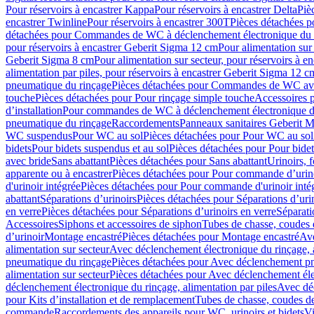
Pour réservoirs à encastrer Kappa
Pour réservoirs à encastrer Delta
Piè
encastrer Twinline
Pour réservoirs à encastrer 300T
Pièces détachées p
détachées pour Commandes de WC à déclenchement électronique du 
pour réservoirs à encastrer Geberit Sigma 12 cm
Pour alimentation sur
Geberit Sigma 8 cm
Pour alimentation sur secteur, pour réservoirs à 
alimentation par piles, pour réservoirs à encastrer Geberit Sigma 12 c
pneumatique du rinçage
Pièces détachées pour Commandes de WC ave
touche
Pièces détachées pour Pour rinçage simple touche
Accessoires
d’installation
Pour commandes de WC à déclenchement électronique d
pneumatique du rinçage
Raccordements
Panneaux sanitaires Geberit M
WC suspendus
Pour WC au sol
Pièces détachées pour Pour WC au sol
bidets
Pour bidets suspendus et au sol
Pièces détachées pour Pour bidet
avec bride
Sans abattant
Pièces détachées pour Sans abattant
Urinoirs, 
apparente ou à encastrer
Pièces détachées pour Pour commande d’urino
d'urinoir intégrée
Pièces détachées pour Pour commande d'urinoir inté
abattant
Séparations d’urinoirs
Pièces détachées pour Séparations d’uri
en verre
Pièces détachées pour Séparations d’urinoirs en verre
Séparati
Accessoires
Siphons et accessoires de siphon
Tubes de chasse, coudes 
dʼurinoir
Montage encastré
Pièces détachées pour Montage encastré
Ave
alimentation sur secteur
Avec déclenchement électronique du rinçage, a
pneumatique du rinçage
Pièces détachées pour Avec déclenchement p
alimentation sur secteur
Pièces détachées pour Avec déclenchement élec
déclenchement électronique du rinçage, alimentation par piles
Avec dé
pour Kits d’installation et de remplacement
Tubes de chasse, coudes de
commande
Raccordements des appareils pour WC, urinoirs et bidets
Vi