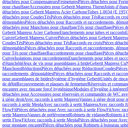
détachées pour Compensateurs
Fermetures
Pièces détachées pour Ferm
pour chauffage
Accessoires pour Geberit Mapress Therm
Joints d’étan
détachées pour Geberit Mapress Acier Carbone
Tubes 1.0034 (E 195)
détachées pour Coudes
Tés
Pièces détachées pour Tés
Raccords en cro
démontables
Pièces détachées pour Raccords et raccordements, démon
détachées pour Manchons pour chauffage
Tés pour chauffage
Pièces d
Geberit Mapress Acier Carbone
Etanchements pour tubes et raccords
E
Cuivre
Geberit Mapress Cuivre
Pièces détachées pour Geberit Mapres
Coudes
Tés
Pièces détachées pour Tés
Raccords en croix
Pièces détach
démontables
Pièces détachées pour Raccords et raccordements, démon
pour Tés pour chauffage
Raccordements pour chauffage
Pièces détach
Cuivre
Isolations pour raccordements
Etanchements pour tubes et racc
d'étanchéité
Jeux de vis pour assemblages à bride
Geberit Mapress Cu
Manchons
Réductions
Pièces détachées pour Réductions
Coudes
Pièces
raccordements, démontables
Pièces détachées pour Raccords et racco
pour assemblages de brides
Système d’hygiène Geberit
Unités de rinç
de débit
Recouvrements et plaques de fermeture
Réservoirs et comman
encastrer avec rinçage forcé hygiénique
Modules d’hygiène à intégrer
détachées pour Accessoires pour réservoirs et commandes de WC avec
à siège droit
Avec raccords à sertir Mapress
Vannes à siège droit pour 
raccords à sertir Mepla
Avec raccords à sertir Mapress
Avec raccords fi
FlowFit
Pièces détachées pour Avec raccords à sertir FlowFit
Avec racc
sertir Mapress
Vannes de prélèvement
Robinets de vidange
Robinets à 
sertir FlowFit
Avec raccords à sertir Mepla
Pièces détachées pour Avec 
pour montage encastré
Pièces détachées pour Robinets à boisseau sph