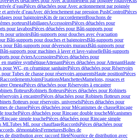
tive
Pièces détachées pour Avec actionnement par poignée rotative
Kits
rrivée d’eau
Pièces détachées pour Avec actionnement par poignée
 et arrivée d’eau
Avec déclenchement par pression PushControl
Pièces
idages pour baignoires
Kits de raccordement
Bouchons de
tèmes porteurs
Habillages
Accessoires
Pièces détachées pour
rts pour lavabos
Pièces détachées pour Bâti-supports pour
ts pour urinoirs
Bâti-supports pour douches avec évacuation
our Bâti-supports pour douches et baignoires
Bâti-supports pour
es pour Bâti-supports pour déversoirs muraux
Bâti-supports pour
Bâti-supports pour machines à laver et lave-vaisselle
Bâti-supports
ports pour éviers
Accessoires
Pièces détachées pour
 en matière synthétique
Attenant
Pièces détachées pour Attenant
Haute
s pour WC, en céramique sanitaire
Pièces détachées pour Réservoirs
 pour Tubes de chasse pour réservoirs apparents
Haute position
Pièces
r Raccordements
Joints
Fixations
Manchettes
Mamelons, rosaces et
astrer Omega
Pièces détachées pour Réservoirs à encastrer
inets flotteurs
Robinets flotteurs
Pièces détachées pour Robinets
réservoirs à encastrer
Pièces détachées pour Robinets flotteurs pour
inets flotteurs pour réservoirs, universels
Pièces détachées pour
mes de chasse
Pièces détachées pour Mécanismes de chasse
Rinçage
le touche
Pièces détachées pour Rinçage double touche
Mécanismes
e
Rinçage simple touche
Pièces détachées pour Rinçage simple
s ML
Tubes ML pour chauffage
Raccords
Pièces détachées pour
raccords, démontables
Fermetures
Boîtes de
s de distribution avec raccord fileté
Nourrice de distribution avec