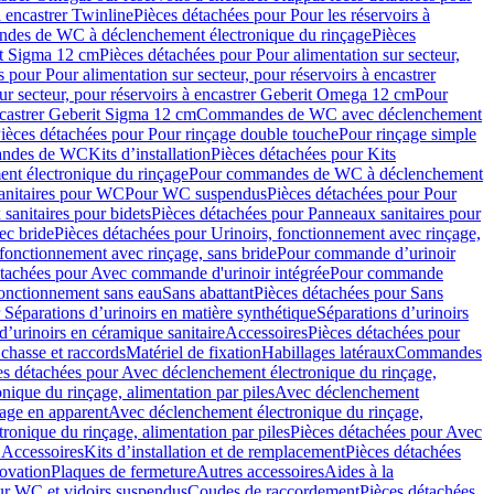
à encastrer Twinline
Pièces détachées pour Pour les réservoirs à
es de WC à déclenchement électronique du rinçage
Pièces
rit Sigma 12 cm
Pièces détachées pour Pour alimentation sur secteur,
 pour Pour alimentation sur secteur, pour réservoirs à encastrer
ur secteur, pour réservoirs à encastrer Geberit Omega 12 cm
Pour
encastrer Geberit Sigma 12 cm
Commandes de WC avec déclenchement
ièces détachées pour Pour rinçage double touche
Pour rinçage simple
mandes de WC
Kits d’installation
Pièces détachées pour Kits
nt électronique du rinçage
Pour commandes de WC à déclenchement
anitaires pour WC
Pour WC suspendus
Pièces détachées pour Pour
sanitaires pour bidets
Pièces détachées pour Panneaux sanitaires pour
ec bride
Pièces détachées pour Urinoirs, fonctionnement avec rinçage,
 fonctionnement avec rinçage, sans bride
Pour commande d’urinoir
étachées pour Avec commande d'urinoir intégrée
Pour commande
fonctionnement sans eau
Sans abattant
Pièces détachées pour Sans
 Séparations d’urinoirs en matière synthétique
Séparations d’urinoirs
d’urinoirs en céramique sanitaire
Accessoires
Pièces détachées pour
chasse et raccords
Matériel de fixation
Habillages latéraux
Commandes
es détachées pour Avec déclenchement électronique du rinçage,
ique du rinçage, alimentation par piles
Avec déclenchement
age en apparent
Avec déclenchement électronique du rinçage,
onique du rinçage, alimentation par piles
Pièces détachées pour Avec
 Accessoires
Kits d’installation et de remplacement
Pièces détachées
novation
Plaques de fermeture
Autres accessoires
Aides à la
ur WC et vidoirs suspendus
Coudes de raccordement
Pièces détachées