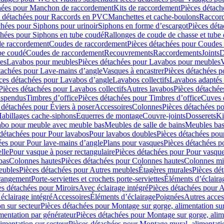
hées pour Manchon de raccordement
Kits de raccordement
Pièces détach
s détachées pour Raccords en PVC
Manchettes et cache-boulons
Raccord
chées pour Siphons pour urinoir
Siphons en forme d’escargot
Pièces dét
chées pour Siphons en tube coudé
Rallonges de coude de chasse et tube 
de raccordement
Coudes de raccordement
Pièces détachées pour Coudes
be coudé
Coudes de raccordement
Recouvrements
Raccordements
Joints
D
es
Lavabos pour meubles
Pièces détachées pour Lavabos pour meubles
V
tachées pour Lave-mains d’angle
Vasques à encastrer
Pièces détachées p
ces détachées pour Lavabos d’angle
Lavabos collectifs
Lavabos adapté
Pièces détachées pour Lavabos collectifs
Autres lavabos
Pièces détachée
uspendus
Timbres dʼoffice
Pièces détachées pour Timbres dʼoffice
Cuves d
 détachées pour Éviers à poser
Accessoires
Colonnes
Pièces détachées p
abillages cache-siphons
Equerres de montage
Couvre-joints
Dosserets
Ki
vabo pour meuble avec meuble bas
Meubles de salle de bains
Meubles bas
 détachées pour Pour lavabos
Pour lavabos doubles
Pièces détachées pou
ées pour Pour lave-mains d’angle
Plans pour vasques
Pièces détachées p
lle
Pour vasque à poser rectangulaire
Pièces détachées pour Pour vasque
bas
Colonnes hautes
Pièces détachées pour Colonnes hautes
Colonnes mi
eubles
Pièces détachées pour Autres meubles
Étagères murales
Pièces dé
 rangement
Porte-serviettes et crochets porte-serviettes
Éléments d’éclaira
es détachées pour Miroirs
Avec éclairage intégré
Pièces détachées pour A
éclairage intégré
Accessoires
Éléments d’éclairage
Poignées
Autres acces
n sur secteur
Pièces détachées pour Montage sur gorge, alimentation sur
mentation par générateur
Pièces détachées pour Montage sur gorge, alim
imentation sur secteur
Pièces détachées pour Montage mural, alimentatio