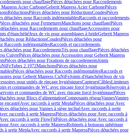
cordements pour chauffage
Pièces détachées pour Raccordements
t Mapress Acier Carbone
Geberit Mapress Acier Carbone
Pièces
hons
Réductions
Pièces détachées pour Réductions
Coudes
Pièces
es détachées pour Raccords indémontables
Raccords et raccordements,
Pièces détachées pour Fermetures
Manchons pour chauffage
Pièces
 détachées pour Raccordements pour chauffage
Accessoires pour
ints d'étanchéité
Jeux de vis pour assemblages à bride
Geberit Mapress
étachées pour Réductions
Coudes
Pièces détachées pour
ur Raccords indémontables
Raccords et raccordements,
es détachées pour Raccordements
Tés pour chauffage
Pièces détachées
ess Cuivre
Pièces détachées pour Accessoires pour Geberit Mapress
nts
Pièces détachées pour Fixations de raccordements
Joints
CuNiFe
Tubes 2.1972
Manchons
Pièces détachées pour
tables
Pièces détachées pour Raccords indémontables
Raccords et
soires pour Geberit Mapress CuNiFe
Joints d'étanchéité
Jeux de vis
essoires pour unités de rinçage hygiéniques
Capteurs
Câbles
Limiteurs
voirs et commandes de WC avec rinçage forcé hygiénique
Réservoirs à
éservoirs et commandes de WC avec rinçage forcé hygiénique
Pièces
étachées pour Blocs d’alimentation
Composants réseau
Vannes
Vannes
ge encastré
Avec raccords à sertir Mepla
Pièces détachées pour Avec
ièces détachées pour Vannes à siège incliné
Avec raccords à sertir
Avec raccords à sertir Mapress
Pièces détachées pour Avec raccords à
Avec raccords à sertir FlowFit
Pièces détachées pour Avec raccords à
 pour Avec raccords à sertir Mapress
Robinets à boisseau sphérique
s à sertir Mepla
Avec raccords à sertir Mapress
Pièces détachées pour