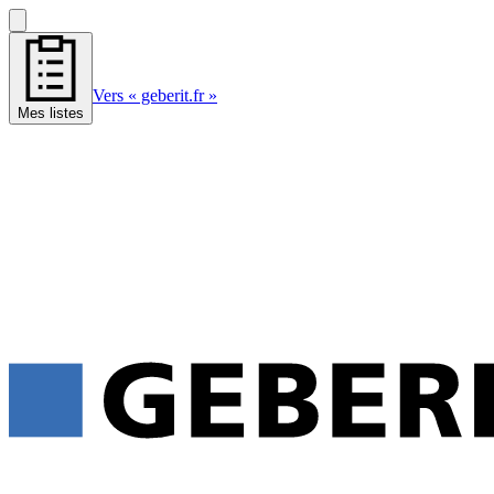
Vers « geberit.fr »
Mes listes