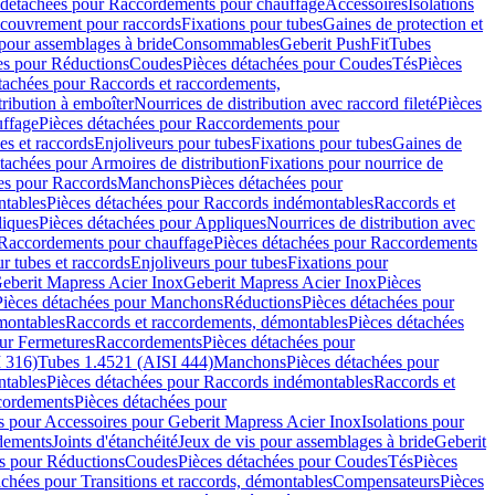
 détachées pour Raccordements pour chauffage
Accessoires
Isolations
couvrement pour raccords
Fixations pour tubes
Gaines de protection et
 pour assemblages à bride
Consommables
Geberit PushFit
Tubes
es pour Réductions
Coudes
Pièces détachées pour Coudes
Tés
Pièces
tachées pour Raccords et raccordements,
tribution à emboîter
Nourrices de distribution avec raccord fileté
Pièces
ffage
Pièces détachées pour Raccordements pour
s et raccords
Enjoliveurs pour tubes
Fixations pour tubes
Gaines de
tachées pour Armoires de distribution
Fixations pour nourrice de
es pour Raccords
Manchons
Pièces détachées pour
tables
Pièces détachées pour Raccords indémontables
Raccords et
iques
Pièces détachées pour Appliques
Nourrices de distribution avec
Raccordements pour chauffage
Pièces détachées pour Raccordements
 tubes et raccords
Enjoliveurs pour tubes
Fixations pour
eberit Mapress Acier Inox
Geberit Mapress Acier Inox
Pièces
Pièces détachées pour Manchons
Réductions
Pièces détachées pour
montables
Raccords et raccordements, démontables
Pièces détachées
ur Fermetures
Raccordements
Pièces détachées pour
 316)
Tubes 1.4521 (AISI 444)
Manchons
Pièces détachées pour
tables
Pièces détachées pour Raccords indémontables
Raccords et
ordements
Pièces détachées pour
s pour Accessoires pour Geberit Mapress Acier Inox
Isolations pour
rdements
Joints d'étanchéité
Jeux de vis pour assemblages à bride
Geberit
s pour Réductions
Coudes
Pièces détachées pour Coudes
Tés
Pièces
achées pour Transitions et raccords, démontables
Compensateurs
Pièces