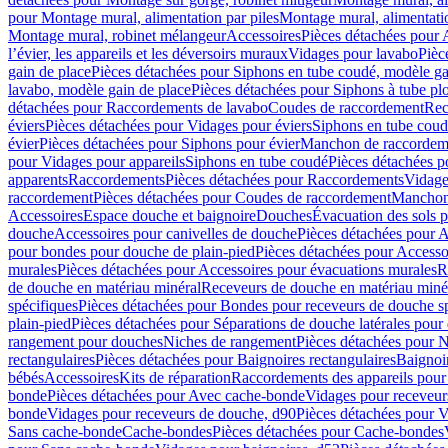
pour Montage mural, alimentation par piles
Montage mural, alimentati
Montage mural, robinet mélangeur
Accessoires
Pièces détachées pour 
l’évier, les appareils et les déversoirs muraux
Vidages pour lavabo
Pièc
gain de place
Pièces détachées pour Siphons en tube coudé, modèle ga
lavabo, modèle gain de place
Pièces détachées pour Siphons à tube pl
détachées pour Raccordements de lavabo
Coudes de raccordement
Rec
éviers
Pièces détachées pour Vidages pour éviers
Siphons en tube cou
évier
Pièces détachées pour Siphons pour évier
Manchon de raccordem
pour Vidages pour appareils
Siphons en tube coudé
Pièces détachées p
apparents
Raccordements
Pièces détachées pour Raccordements
Vidage
raccordement
Pièces détachées pour Coudes de raccordement
Manchon
Accessoires
Espace douche et baignoire
Douches
Évacuation des sols 
douche
Accessoires pour canivelles de douche
Pièces détachées pour A
pour bondes pour douche de plain-pied
Pièces détachées pour Accesso
murales
Pièces détachées pour Accessoires pour évacuations murales
R
de douche en matériau minéral
Receveurs de douche en matériau miné
spécifiques
Pièces détachées pour Bondes pour receveurs de douche s
plain-pied
Pièces détachées pour Séparations de douche latérales pour
rangement pour douches
Niches de rangement
Pièces détachées pour 
rectangulaires
Pièces détachées pour Baignoires rectangulaires
Baignoi
bébés
Accessoires
Kits de réparation
Raccordements des appareils pour 
bonde
Pièces détachées pour Avec cache-bonde
Vidages pour receveur
bonde
Vidages pour receveurs de douche, d90
Pièces détachées pour 
Sans cache-bonde
Cache-bondes
Pièces détachées pour Cache-bondes