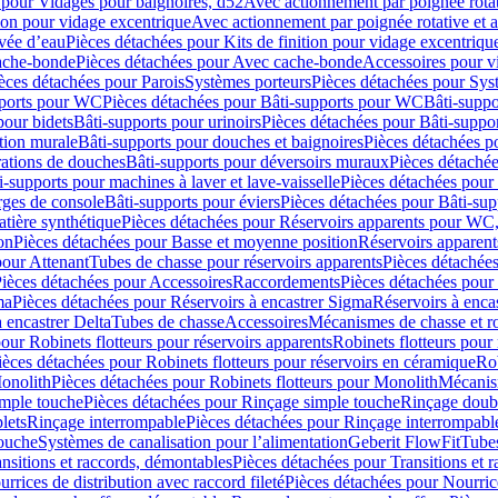
 pour Vidages pour baignoires, d52
Avec actionnement par poignée rota
tion pour vidage excentrique
Avec actionnement par poignée rotative et a
ivée d’eau
Pièces détachées pour Kits de finition pour vidage excentrique
ache-bonde
Pièces détachées pour Avec cache-bonde
Accessoires pour v
èces détachées pour Parois
Systèmes porteurs
Pièces détachées pour Sys
pports pour WC
Pièces détachées pour Bâti-supports pour WC
Bâti-suppo
pour bidets
Bâti-supports pour urinoirs
Pièces détachées pour Bâti-suppor
tion murale
Bâti-supports pour douches et baignoires
Pièces détachées p
rations de douches
Bâti-supports pour déversoirs muraux
Pièces détaché
i-supports pour machines à laver et lave-vaisselle
Pièces détachées pour 
rges de console
Bâti-supports pour éviers
Pièces détachées pour Bâti-sup
tière synthétique
Pièces détachées pour Réservoirs apparents pour WC,
on
Pièces détachées pour Basse et moyenne position
Réservoirs apparent
pour Attenant
Tubes de chasse pour réservoirs apparents
Pièces détachées
ièces détachées pour Accessoires
Raccordements
Pièces détachées pou
ma
Pièces détachées pour Réservoirs à encastrer Sigma
Réservoirs à enc
 encastrer Delta
Tubes de chasse
Accessoires
Mécanismes de chasse et rob
our Robinets flotteurs pour réservoirs apparents
Robinets flotteurs pour 
ièces détachées pour Robinets flotteurs pour réservoirs en céramique
Rob
Monolith
Pièces détachées pour Robinets flotteurs pour Monolith
Mécanis
imple touche
Pièces détachées pour Rinçage simple touche
Rinçage doub
lets
Rinçage interrompable
Pièces détachées pour Rinçage interrompabl
touche
Systèmes de canalisation pour l’alimentation
Geberit FlowFit
Tube
nsitions et raccords, démontables
Pièces détachées pour Transitions et 
rrices de distribution avec raccord fileté
Pièces détachées pour Nourrice