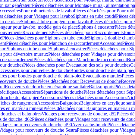
on par générateur
Pièces détachées pour Montage mural, alimentation pa
Accessoires
Pour robinetteries de lavabo
Pièces détachées pour Pour robi
es détachées pour Vidages pour lavabo
Siphons en tube coudé
Pièces dé
in de place
Siphons à tube plongeur pour lavabo
Pièces détachées pour 
ongeur pour lavabo, modèle gain de place
Siphons à encastrer
Pièces dét
ouvrements
Raccordements
Pièces détachées pour Raccordements
Joints
dé
Pièces détachées pour Siphons en tube coudé
Siphons à double chamb
ent
Pièces détachées pour Manchon de raccordement
Accessoires
Pièces
our Siphons en tube coudé
Siphons à encastrer
Pièces détachées pour Sip
s pour déversoirs muraux
Pièces détachées pour Vidages pour déversoi
 de raccordement
Pièces détachées pour Manchon de raccordement
Bon
pour douches
Pièces détachées pour Évacuation des sols pour douches
Ca
ccessoires pour canivelles de douche
Bondes pour douche de plain-pie
ires pour bondes pour douche de plain-pied
Evacuations murales
Pièces
eceveurs de douche
Pièces détachées pour Receveurs de douche
Receve
ral
Receveurs de douche en céramique sanitaire
Bâti-supports
Pièces dét
pécifiques
Accessoires
Séparations de douche
Pièces détachées pour Sép
 douche de plain-pied
Accessoires
Pièces détachées pour Accessoires
Nic
Niches de rangement
Accessoires
Baignoires
Baignoires en acrylique sanit
res en matériau minéral
Pièces détachées pour Baignoires en matériau m
douches et baignoires
Vidages pour receveurs de douche, d52
Pièces dé
s de douche, d62
Pièces détachées pour Vidages pour receveurs de dou
Vidages pour receveurs de douche, d90
Avec cache-bonde
Pièces détach
Vidages pour receveurs de douche Sestra
Pièces détachées pour Vidages