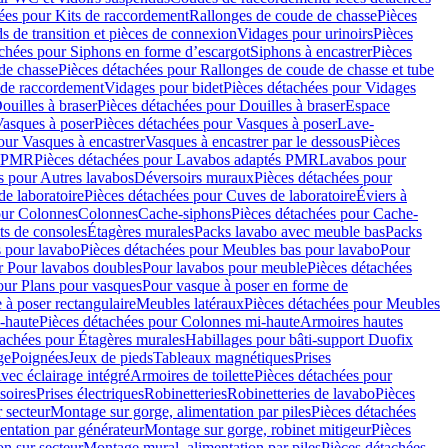
ées pour Kits de raccordement
Rallonges de coude de chasse
Pièces
s de transition et pièces de connexion
Vidages pour urinoirs
Pièces
achées pour Siphons en forme d’escargot
Siphons à encastrer
Pièces
de chasse
Pièces détachées pour Rallonges de coude de chasse et tube
 de raccordement
Vidages pour bidet
Pièces détachées pour Vidages
ouilles à braser
Pièces détachées pour Douilles à braser
Espace
asques à poser
Pièces détachées pour Vasques à poser
Lave-
our Vasques à encastrer
Vasques à encastrer par le dessous
Pièces
s PMR
Pièces détachées pour Lavabos adaptés PMR
Lavabos pour
s pour Autres lavabos
Déversoirs muraux
Pièces détachées pour
e laboratoire
Pièces détachées pour Cuves de laboratoire
Éviers à
our Colonnes
Colonnes
Cache-siphons
Pièces détachées pour Cache-
ts de consoles
Étagères murales
Packs lavabo avec meuble bas
Packs
 pour lavabo
Pièces détachées pour Meubles bas pour lavabo
Pour
r Pour lavabos doubles
Pour lavabos pour meuble
Pièces détachées
our Plans pour vasques
Pour vasque à poser en forme de
 à poser rectangulaire
Meubles latéraux
Pièces détachées pour Meubles
-haute
Pièces détachées pour Colonnes mi-haute
Armoires hautes
tachées pour Étagères murales
Habillages pour bâti-support Duofix
ge
Poignées
Jeux de pieds
Tableaux magnétiques
Prises
vec éclairage intégré
Armoires de toilette
Pièces détachées pour
soires
Prises électriques
Robinetteries
Robinetteries de lavabo
Pièces
 secteur
Montage sur gorge, alimentation par piles
Pièces détachées
entation par générateur
Montage sur gorge, robinet mitigeur
Pièces
n sur secteur
Montage mural, alimentation par piles
Pièces détachées