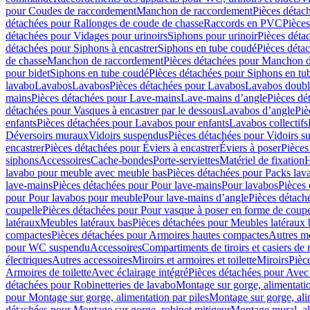
pour Coudes de raccordement
Manchon de raccordement
Pièces détac
détachées pour Rallonges de coude de chasse
Raccords en PVC
Pièce
détachées pour Vidages pour urinoirs
Siphons pour urinoir
Pièces déta
détachées pour Siphons à encastrer
Siphons en tube coudé
Pièces déta
de chasse
Manchon de raccordement
Pièces détachées pour Manchon 
pour bidet
Siphons en tube coudé
Pièces détachées pour Siphons en tu
lavabo
Lavabos
Lavabos
Pièces détachées pour Lavabos
Lavabos doubl
mains
Pièces détachées pour Lave-mains
Lave-mains d’angle
Pièces dé
détachées pour Vasques à encastrer par le dessous
Lavabos d’angle
Piè
enfants
Pièces détachées pour Lavabos pour enfants
Lavabos collectifs
Déversoirs muraux
Vidoirs suspendus
Pièces détachées pour Vidoirs s
encastrer
Pièces détachées pour Éviers à encastrer
Éviers à poser
Pièces
siphons
Accessoires
Cache-bondes
Porte-serviettes
Matériel de fixation
H
lavabo pour meuble avec meuble bas
Pièces détachées pour Packs la
lave-mains
Pièces détachées pour Pour lave-mains
Pour lavabos
Pièces
pour Pour lavabos pour meuble
Pour lave-mains d’angle
Pièces détach
coupelle
Pièces détachées pour Pour vasque à poser en forme de coupe
latéraux
Meubles latéraux bas
Pièces détachées pour Meubles latéraux 
compactes
Pièces détachées pour Armoires hautes compactes
Autres m
pour WC suspendu
Accessoires
Compartiments de tiroirs et casiers de
électriques
Autres accessoires
Miroirs et armoires et toilette
Miroirs
Pièc
Armoires de toilette
Avec éclairage intégré
Pièces détachées pour Avec 
détachées pour Robinetteries de lavabo
Montage sur gorge, alimentatio
pour Montage sur gorge, alimentation par piles
Montage sur gorge, ali
détachées pour Montage sur gorge, robinet mitigeur
Montage mural, al