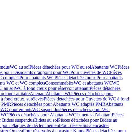
endus
WC au sol
Pièces détachées pour WC au sol
Abattants WC
Pièces
es pour Dispositifs d’appoint pour WC
Pour cuvettes de WC
Pièces
C complets
Pour abattants WC
Pièces détachées pour Pour abattants
ants WC et WC complets
Consommables
WC et abattants WC
WC
C au sol
WC à fond creux pour réservoir attenant
Pièces détachées
amique sanitaire
Attenant
Abattants WC
Pièces détachées pour
à fond creux, surélevés
Pièces détachées pour Cuvettes de WC à fond
és PMR
Pièces détachées pour Abattants WC adaptés PMR
Abattants
r WC pour enfants
WC suspendus
Pièces détachées pour WC
s WC
Pièces détachées pour Abattants WC
Lunettes d’abattant
Pièces
r Bidets suspendus
Bidets au sol
Pièces détachées pour Bidets au
s pour Plaques de déclenchement
Pour réservoirs à encastrer
astrer Omega
Pour réservoirs à encastrer Kappa
Pièces détachées pour