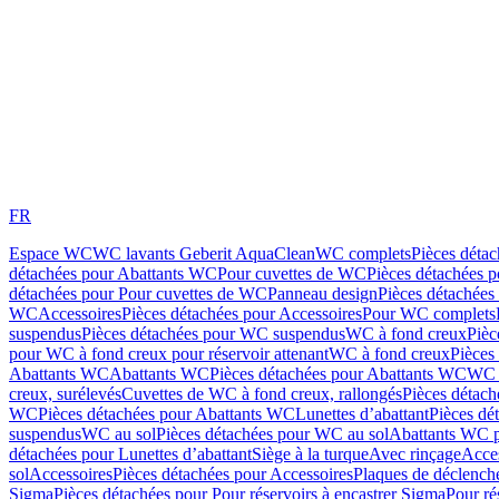
FR
Espace WC
WC lavants Geberit AquaClean
WC complets
Pièces déta
détachées pour Abattants WC
Pour cuvettes de WC
Pièces détachées 
détachées pour Pour cuvettes de WC
Panneau design
Pièces détachées
WC
Accessoires
Pièces détachées pour Accessoires
Pour WC complets
suspendus
Pièces détachées pour WC suspendus
WC à fond creux
Pièc
pour WC à fond creux pour réservoir attenant
WC à fond creux
Pièces
Abattants WC
Abattants WC
Pièces détachées pour Abattants WC
WC 
creux, surélevés
Cuvettes de WC à fond creux, rallongés
Pièces détach
WC
Pièces détachées pour Abattants WC
Lunettes d’abattant
Pièces dé
suspendus
WC au sol
Pièces détachées pour WC au sol
Abattants WC p
détachées pour Lunettes d’abattant
Siège à la turque
Avec rinçage
Acce
sol
Accessoires
Pièces détachées pour Accessoires
Plaques de déclenc
Sigma
Pièces détachées pour Pour réservoirs à encastrer Sigma
Pour ré