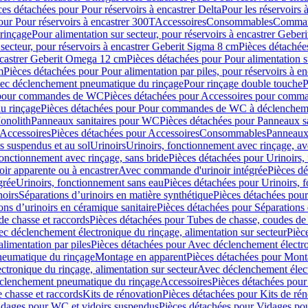
ces détachées pour Pour réservoirs à encastrer Delta
Pour les réservoirs 
our Pour réservoirs à encastrer 300T
Accessoires
Consommables
Command
rinçage
Pour alimentation sur secteur, pour réservoirs à encastrer Gebe
 secteur, pour réservoirs à encastrer Geberit Sigma 8 cm
Pièces détachées
encastrer Geberit Omega 12 cm
Pièces détachées pour Pour alimentation s
m
Pièces détachées pour Pour alimentation par piles, pour réservoirs à 
c déclenchement pneumatique du rinçage
Pour rinçage double touche
P
 pour commandes de WC
Pièces détachées pour Accessoires pour com
u rinçage
Pièces détachées pour Pour commandes de WC à déclencheme
onolith
Panneaux sanitaires pour WC
Pièces détachées pour Panneaux s
Accessoires
Pièces détachées pour Accessoires
Consommables
Panneaux 
s suspendus et au sol
Urinoirs
Urinoirs, fonctionnement avec rinçage, av
fonctionnement avec rinçage, sans bride
Pièces détachées pour Urinoirs,
ir apparente ou à encastrer
Avec commande d'urinoir intégrée
Pièces d
grée
Urinoirs, fonctionnement sans eau
Pièces détachées pour Urinoirs, 
noirs
Séparations d’urinoirs en matière synthétique
Pièces détachées pour
ons d’urinoirs en céramique sanitaire
Pièces détachées pour Séparations 
de chasse et raccords
Pièces détachées pour Tubes de chasse, coudes de 
c déclenchement électronique du rinçage, alimentation sur secteur
Pièc
limentation par piles
Pièces détachées pour Avec déclenchement électron
neumatique du rinçage
Montage en apparent
Pièces détachées pour Mont
tronique du rinçage, alimentation sur secteur
Avec déclenchement électr
clenchement pneumatique du rinçage
Accessoires
Pièces détachées pour
 chasse et raccords
Kits de rénovation
Pièces détachées pour Kits de ré
dages pour WC et vidoirs suspendus
Pièces détachées pour Vidages po