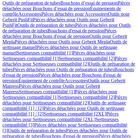
Outils de préparation de tubes
Bouchons d’essai de pression
Pièces
détachées pour Bouchons d’essai de pression
Équipements de
contrôle
Accessoires
Pièces détachées pour Accessoires
Outils pour
Geberit PushFit
Pièces détachées pour Outils pour Geberit
PushFit
Outils de préparation de tubes
Pièces détachées pour Outils
de préparation de tubes
Bouchons d'essai de pression
Pièces
détachées pour Bouchons d'essai de pression
Outils pour Geberit
Mepla
Pièces détachées pour Outils pour Geberit Mepla
Outils de
sertissage manuel
Pièces détachées pour Outils de sertissage
manuel
Sertisseuses compatibilité [1]
Pièces détachées pour
Sertisseuses compatibilité [1]
Sertisseuses compatibilité [2]
Pièces
détachées pour Sertisseuses compatibilité [2]
Outils de préparation de
tubes
Pièces détachées pour Outils de préparation de tubes
Bouchons
d'essai de pression
Pièces détachées pour Bouchons d'essai de
pression
Équipement de contrôle
Accessoires
Outils pour Geberit
Mapress
Pièces détachées pour Outils pour Geberit
Mapress
Sertisseuses compatibilité [1]
Pièces détachées pour
Sertisseuses compatibilité [1]
Sertisseuses compatibilité [2]
Pièces
détachées pour Sertisseuses compatibilité [2]
Outils de sertissage
compatibilité [1] / [2]
Pièces détachées pour Outils de sertissage
compatibilité [1] / [2]
Sertisseuses compatibilité [2XL]
Pièces
détachées pour Sertisseuses compatibilité [2XL]
Sertisseuses
compatibilité [3]
Pièces détachées pour Sertisseuses compatibilité
[3]
Outils de préparation de tubes
Pièces détachées pour Outils de
préparation de tubes
Bouchons d'essai de pression
Pièces détachées