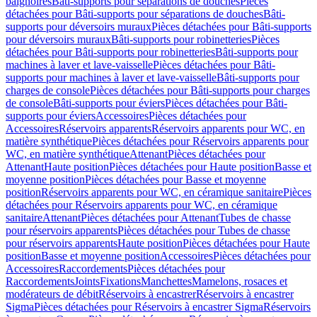
baignoires
Bâti-supports pour séparations de douches
Pièces
détachées pour Bâti-supports pour séparations de douches
Bâti-
supports pour déversoirs muraux
Pièces détachées pour Bâti-supports
pour déversoirs muraux
Bâti-supports pour robinetteries
Pièces
détachées pour Bâti-supports pour robinetteries
Bâti-supports pour
machines à laver et lave-vaisselle
Pièces détachées pour Bâti-
supports pour machines à laver et lave-vaisselle
Bâti-supports pour
charges de console
Pièces détachées pour Bâti-supports pour charges
de console
Bâti-supports pour éviers
Pièces détachées pour Bâti-
supports pour éviers
Accessoires
Pièces détachées pour
Accessoires
Réservoirs apparents
Réservoirs apparents pour WC, en
matière synthétique
Pièces détachées pour Réservoirs apparents pour
WC, en matière synthétique
Attenant
Pièces détachées pour
Attenant
Haute position
Pièces détachées pour Haute position
Basse et
moyenne position
Pièces détachées pour Basse et moyenne
position
Réservoirs apparents pour WC, en céramique sanitaire
Pièces
détachées pour Réservoirs apparents pour WC, en céramique
sanitaire
Attenant
Pièces détachées pour Attenant
Tubes de chasse
pour réservoirs apparents
Pièces détachées pour Tubes de chasse
pour réservoirs apparents
Haute position
Pièces détachées pour Haute
position
Basse et moyenne position
Accessoires
Pièces détachées pour
Accessoires
Raccordements
Pièces détachées pour
Raccordements
Joints
Fixations
Manchettes
Mamelons, rosaces et
modérateurs de débit
Réservoirs à encastrer
Réservoirs à encastrer
Sigma
Pièces détachées pour Réservoirs à encastrer Sigma
Réservoirs