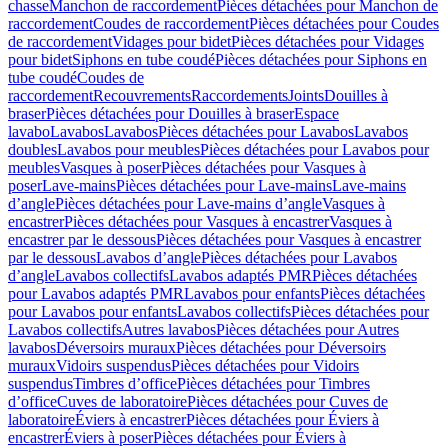
chasse
Manchon de raccordement
Pièces détachées pour Manchon de
raccordement
Coudes de raccordement
Pièces détachées pour Coudes
de raccordement
Vidages pour bidet
Pièces détachées pour Vidages
pour bidet
Siphons en tube coudé
Pièces détachées pour Siphons en
tube coudé
Coudes de
raccordement
Recouvrements
Raccordements
Joints
Douilles à
braser
Pièces détachées pour Douilles à braser
Espace
lavabo
Lavabos
Lavabos
Pièces détachées pour Lavabos
Lavabos
doubles
Lavabos pour meubles
Pièces détachées pour Lavabos pour
meubles
Vasques à poser
Pièces détachées pour Vasques à
poser
Lave-mains
Pièces détachées pour Lave-mains
Lave-mains
d’angle
Pièces détachées pour Lave-mains d’angle
Vasques à
encastrer
Pièces détachées pour Vasques à encastrer
Vasques à
encastrer par le dessous
Pièces détachées pour Vasques à encastrer
par le dessous
Lavabos d’angle
Pièces détachées pour Lavabos
d’angle
Lavabos collectifs
Lavabos adaptés PMR
Pièces détachées
pour Lavabos adaptés PMR
Lavabos pour enfants
Pièces détachées
pour Lavabos pour enfants
Lavabos collectifs
Pièces détachées pour
Lavabos collectifs
Autres lavabos
Pièces détachées pour Autres
lavabos
Déversoirs muraux
Pièces détachées pour Déversoirs
muraux
Vidoirs suspendus
Pièces détachées pour Vidoirs
suspendus
Timbres dʼoffice
Pièces détachées pour Timbres
dʼoffice
Cuves de laboratoire
Pièces détachées pour Cuves de
laboratoire
Éviers à encastrer
Pièces détachées pour Éviers à
encastrer
Éviers à poser
Pièces détachées pour Éviers à