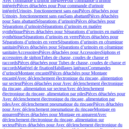
Avec commande d'urinoir intégrée
Pour commande d'urinoir
intégrée
Pièces détachées pour Pour commande d'urinoir
intégrée
Urinoirs, fonctionnement sans eau
Pièces détachées pour
Urinoirs, fonctionnement sans eau
Sans abattant
Pièces détachées
pour Sans abattant
Séparations d’urinoirs
Pièces détachées pour
Séparations d’urinoirs
Séparations d’urinoirs en matière
synthétique
Pièces détachées pour Séparations d’urinoirs en matière
synthétique
Séparations d’urinoirs en verre
Pièces détachées pour
Séparations d’urinoirs en verre
Séparations d’urinoirs en céramique
sanitaire
Pièces détachées pour Séparations d’urinoirs en céramique
sanitaire
Accessoires
Pièces détachées pour Accessoires
Siphons et
accessoires de siphon
Tubes de chasse, coudes de chasse et
raccords
Pièces détachées pour Tubes de chasse, coudes de chasse et
raccords
Matériel de fixation
Habillages latéraux
Commandes
dʼurinoir
Montage encastré
Pièces détachées pour Montage
encastré
Avec déclenchement électronique du rinçage, alimentation
sur secteur
Pièces détachées pour Avec déclenchement électronique
du rinçage, alimentation sur secteur
Avec déclenchement
électronique du rinçage, alimentation par piles
Pièces détachées pour
Avec déclenchement électronique du rinçage, alimentation par
piles
Avec déclenchement pneumatique du rinçage
Pièces détachées
pour Avec déclenchement pneumatique du rinçage
Montage en
apparent
Pièces détachées pour Montage en apparent
Avec
déclenchement électronique du rinçage, alimentation sur
secteur
Pièces détachées pour Avec déclenchement électronique du