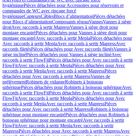
hygiénique
Pièces détachées pour Accessoires pour réservoirs et
commandes de WC avec rinçage forcé
hygiénique
Capteurs
Câbles
Blocs d’alimentation
Pièces détachées
pour Blocs d’alimentation
Composants réseau
Vannes
Vannes à siège
droit
Avec raccords à sertir Mapress
Vannes à siège droit pour
montage encastré
Pièces détachées pour Vannes à siège droit pour
montage encastré
Avec raccords à sertir Mepla
Pièces détachées pour
Avec raccords à sertir Mepla
Avec raccords à sertir Mapress
Avec
raccords filetés
Pièces détachées pour Avec raccords filetés
Vannes à
siège incliné
Pièces détachées pour Vannes à siège incliné
Avec
raccords à sertir FlowFit
Pièces détachées pour Avec raccords à sertir
FlowFit
Avec raccords à sertir Mepla
Pièces détachées pour Avec
raccords à sertir Mepla
Avec raccords à sertir Mapress
Pièces
détachées pour Avec raccords à sertir Mapress
Vannes de
prélèvement
Robinets de vidange
Robinets à boisseau
sphérique
Pièces détachées pour Robinets à boisseau sphérique
Avec
raccords à sertir FlowFit
Pièces détachées pour Avec raccords à sertir
FlowFit
Avec raccords à sertir Mepla
Pièces détachées pour Avec
raccords à sertir Mepla
Avec raccords à sertir Mapress
Pièces
détachées pour Avec raccords à sertir Mapress
Robinets à boisseau
sphérique pour montage encastré
Pièces détachées pour Robinets à
boisseau sphérique pour montage encastré
Avec raccords à sertir
FlowFit
Avec raccords à sertir Mepla
Avec raccords à sertir
Mapress
Pièces détachées pour Avec raccords à sertir Mapress
Avec