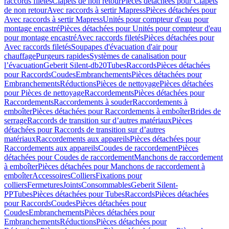
raccords filetés
Clapets de non retour
Pièces détachées pour Clapets
de non retour
Avec raccords à sertir Mapress
Pièces détachées pour
Avec raccords à sertir Mapress
Unités pour compteur d'eau pour
montage encastré
Pièces détachées pour Unités pour compteur d'eau
pour montage encastré
Avec raccords filetés
Pièces détachées pour
Avec raccords filetés
Soupapes d'évacuation d'air pour
chauffage
Purgeurs rapides
Systèmes de canalisation pour
l’évacuation
Geberit Silent-db20
Tubes
Raccords
Pièces détachées
pour Raccords
Coudes
Embranchements
Pièces détachées pour
Embranchements
Réductions
Pièces de nettoyage
Pièces détachées
pour Pièces de nettoyage
Raccordements
Pièces détachées pour
Raccordements
Raccordements à souder
Raccordements à
emboîter
Pièces détachées pour Raccordements à emboîter
Brides de
serrage
Raccords de transition sur d’autres matériaux
Pièces
détachées pour Raccords de transition sur d’autres
matériaux
Raccordements aux appareils
Pièces détachées pour
Raccordements aux appareils
Coudes de raccordement
Pièces
détachées pour Coudes de raccordement
Manchons de raccordement
à emboîter
Pièces détachées pour Manchons de raccordement à
emboîter
Accessoires
Colliers
Fixations pour
colliers
Fermetures
Joints
Consommables
Geberit Silent-
PP
Tubes
Pièces détachées pour Tubes
Raccords
Pièces détachées
pour Raccords
Coudes
Pièces détachées pour
Coudes
Embranchements
Pièces détachées pour
Embranchements
Réductions
Pièces détachées pour