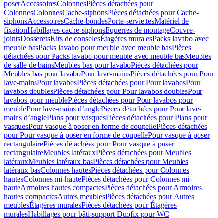
poser
Accessoires
Colonnes
Pièces détachées pour
Colonnes
Colonnes
Cache-siphons
Pièces détachées pour Cache-
siphons
Accessoires
Cache-bondes
Porte-serviettes
Matériel de
fixation
Habillages cache-siphons
Equerres de montage
Couvre-
joints
Dosserets
Kits de consoles
Étagères murales
Packs lavabo avec
meuble bas
Packs lavabo pour meuble avec meuble bas
Pièces
détachées pour Packs lavabo pour meuble avec meuble bas
Meubles
de salle de bains
Meubles bas pour lavabo
Pièces détachées pour
Meubles bas pour lavabo
Pour lave-mains
Pièces détachées pour Pour
lave-mains
Pour lavabos
Pièces détachées pour Pour lavabos
Pour
lavabos doubles
Pièces détachées pour Pour lavabos doubles
Pour
lavabos pour meuble
Pièces détachées pour Pour lavabos pour
meuble
Pour lave-mains d’angle
Pièces détachées pour Pour lave-
mains d’angle
Plans pour vasques
Pièces détachées pour Plans pour
vasques
Pour vasque à poser en forme de coupelle
Pièces détachées
pour Pour vasque à poser en forme de coupelle
Pour vasque à poser
rectangulaire
Pièces détachées pour Pour vasque à poser
rectangulaire
Meubles latéraux
Pièces détachées pour Meubles
latéraux
Meubles latéraux bas
Pièces détachées pour Meubles
latéraux bas
Colonnes hautes
Pièces détachées pour Colonnes
hautes
Colonnes mi-haute
Pièces détachées pour Colonnes mi-
haute
Armoires hautes compactes
Pièces détachées pour Armoires
hautes compactes
Autres meubles
Pièces détachées pour Autres
meubles
Étagères murales
Pièces détachées pour Étagères
murales
Habillages pour bâti-support Duofix pour WC