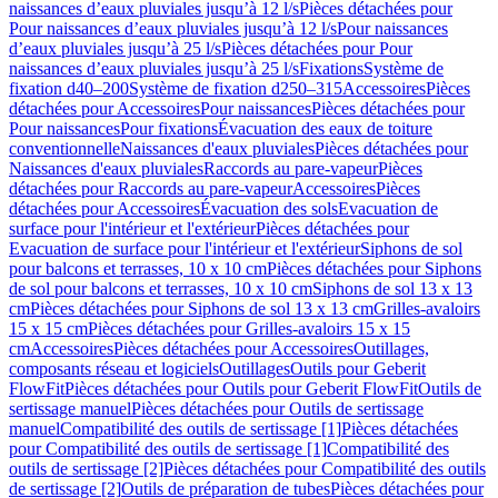
naissances d’eaux pluviales jusqu’à 12 l/s
Pièces détachées pour
Pour naissances d’eaux pluviales jusqu’à 12 l/s
Pour naissances
d’eaux pluviales jusqu’à 25 l/s
Pièces détachées pour Pour
naissances d’eaux pluviales jusqu’à 25 l/s
Fixations
Système de
fixation d40–200
Système de fixation d250–315
Accessoires
Pièces
détachées pour Accessoires
Pour naissances
Pièces détachées pour
Pour naissances
Pour fixations
Évacuation des eaux de toiture
conventionnelle
Naissances d'eaux pluviales
Pièces détachées pour
Naissances d'eaux pluviales
Raccords au pare-vapeur
Pièces
détachées pour Raccords au pare-vapeur
Accessoires
Pièces
détachées pour Accessoires
Évacuation des sols
Evacuation de
surface pour l'intérieur et l'extérieur
Pièces détachées pour
Evacuation de surface pour l'intérieur et l'extérieur
Siphons de sol
pour balcons et terrasses, 10 x 10 cm
Pièces détachées pour Siphons
de sol pour balcons et terrasses, 10 x 10 cm
Siphons de sol 13 x 13
cm
Pièces détachées pour Siphons de sol 13 x 13 cm
Grilles-avaloirs
15 x 15 cm
Pièces détachées pour Grilles-avaloirs 15 x 15
cm
Accessoires
Pièces détachées pour Accessoires
Outillages,
composants réseau et logiciels
Outillages
Outils pour Geberit
FlowFit
Pièces détachées pour Outils pour Geberit FlowFit
Outils de
sertissage manuel
Pièces détachées pour Outils de sertissage
manuel
Compatibilité des outils de sertissage [1]
Pièces détachées
pour Compatibilité des outils de sertissage [1]
Compatibilité des
outils de sertissage [2]
Pièces détachées pour Compatibilité des outils
de sertissage [2]
Outils de préparation de tubes
Pièces détachées pour