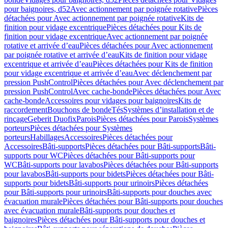
pour baignoires, d52
Avec actionnement par poignée rotative
Pièces
détachées pour Avec actionnement par poignée rotative
Kits de
finition pour vidage excentrique
Pièces détachées pour Kits de
finition pour vidage excentrique
Avec actionnement par poignée
rotative et arrivée d’eau
Pièces détachées pour Avec actionnement
par poignée rotative et arrivée d’eau
Kits de finition pour vidage
excentrique et arrivée d’eau
Pièces détachées pour Kits de finition
pour vidage excentrique et arrivée d’eau
Avec déclenchement par
pression PushControl
Pièces détachées pour Avec déclenchement par
pression PushControl
Avec cache-bonde
Pièces détachées pour Avec
cache-bonde
Accessoires pour vidages pour baignoires
Kits de
raccordement
Bouchons de bonde
Tés
Systèmes d’installation et de
rinçage
Geberit Duofix
Parois
Pièces détachées pour Parois
Systèmes
porteurs
Pièces détachées pour Systèmes
porteurs
Habillages
Accessoires
Pièces détachées pour
Accessoires
Bâti-supports
Pièces détachées pour Bâti-supports
Bâti-
supports pour WC
Pièces détachées pour Bâti-supports pour
WC
Bâti-supports pour lavabos
Pièces détachées pour Bâti-supports
pour lavabos
Bâti-supports pour bidets
Pièces détachées pour Bâti-
supports pour bidets
Bâti-supports pour urinoirs
Pièces détachées
pour Bâti-supports pour urinoirs
Bâti-supports pour douches avec
évacuation murale
Pièces détachées pour Bâti-supports pour douches
avec évacuation murale
Bâti-supports pour douches et
baignoires
Pièces détachées pour Bâti-supports pour douches et