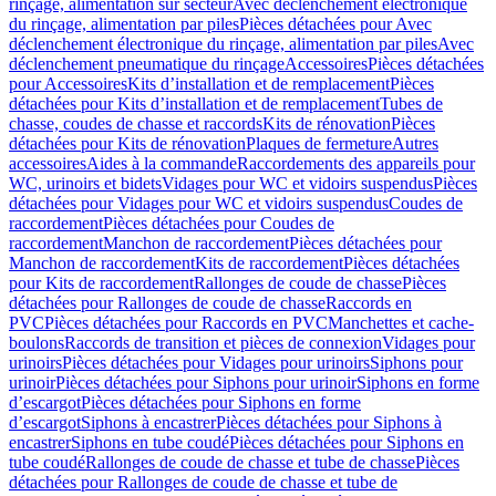
rinçage, alimentation sur secteur
Avec déclenchement électronique
du rinçage, alimentation par piles
Pièces détachées pour Avec
déclenchement électronique du rinçage, alimentation par piles
Avec
déclenchement pneumatique du rinçage
Accessoires
Pièces détachées
pour Accessoires
Kits d’installation et de remplacement
Pièces
détachées pour Kits d’installation et de remplacement
Tubes de
chasse, coudes de chasse et raccords
Kits de rénovation
Pièces
détachées pour Kits de rénovation
Plaques de fermeture
Autres
accessoires
Aides à la commande
Raccordements des appareils pour
WC, urinoirs et bidets
Vidages pour WC et vidoirs suspendus
Pièces
détachées pour Vidages pour WC et vidoirs suspendus
Coudes de
raccordement
Pièces détachées pour Coudes de
raccordement
Manchon de raccordement
Pièces détachées pour
Manchon de raccordement
Kits de raccordement
Pièces détachées
pour Kits de raccordement
Rallonges de coude de chasse
Pièces
détachées pour Rallonges de coude de chasse
Raccords en
PVC
Pièces détachées pour Raccords en PVC
Manchettes et cache-
boulons
Raccords de transition et pièces de connexion
Vidages pour
urinoirs
Pièces détachées pour Vidages pour urinoirs
Siphons pour
urinoir
Pièces détachées pour Siphons pour urinoir
Siphons en forme
d’escargot
Pièces détachées pour Siphons en forme
d’escargot
Siphons à encastrer
Pièces détachées pour Siphons à
encastrer
Siphons en tube coudé
Pièces détachées pour Siphons en
tube coudé
Rallonges de coude de chasse et tube de chasse
Pièces
détachées pour Rallonges de coude de chasse et tube de