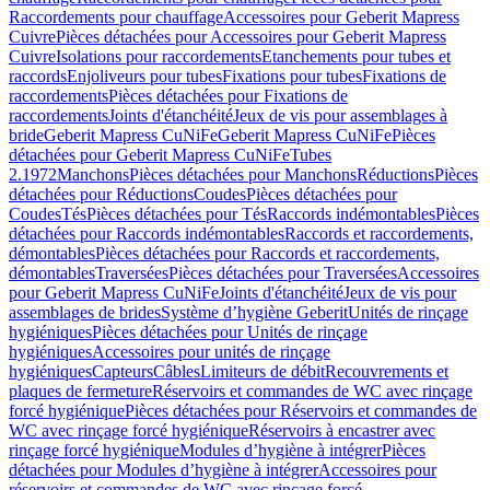
Raccordements pour chauffage
Accessoires pour Geberit Mapress
Cuivre
Pièces détachées pour Accessoires pour Geberit Mapress
Cuivre
Isolations pour raccordements
Etanchements pour tubes et
raccords
Enjoliveurs pour tubes
Fixations pour tubes
Fixations de
raccordements
Pièces détachées pour Fixations de
raccordements
Joints d'étanchéité
Jeux de vis pour assemblages à
bride
Geberit Mapress CuNiFe
Geberit Mapress CuNiFe
Pièces
détachées pour Geberit Mapress CuNiFe
Tubes
2.1972
Manchons
Pièces détachées pour Manchons
Réductions
Pièces
détachées pour Réductions
Coudes
Pièces détachées pour
Coudes
Tés
Pièces détachées pour Tés
Raccords indémontables
Pièces
détachées pour Raccords indémontables
Raccords et raccordements,
démontables
Pièces détachées pour Raccords et raccordements,
démontables
Traversées
Pièces détachées pour Traversées
Accessoires
pour Geberit Mapress CuNiFe
Joints d'étanchéité
Jeux de vis pour
assemblages de brides
Système d’hygiène Geberit
Unités de rinçage
hygiéniques
Pièces détachées pour Unités de rinçage
hygiéniques
Accessoires pour unités de rinçage
hygiéniques
Capteurs
Câbles
Limiteurs de débit
Recouvrements et
plaques de fermeture
Réservoirs et commandes de WC avec rinçage
forcé hygiénique
Pièces détachées pour Réservoirs et commandes de
WC avec rinçage forcé hygiénique
Réservoirs à encastrer avec
rinçage forcé hygiénique
Modules d’hygiène à intégrer
Pièces
détachées pour Modules d’hygiène à intégrer
Accessoires pour
réservoirs et commandes de WC avec rinçage forcé