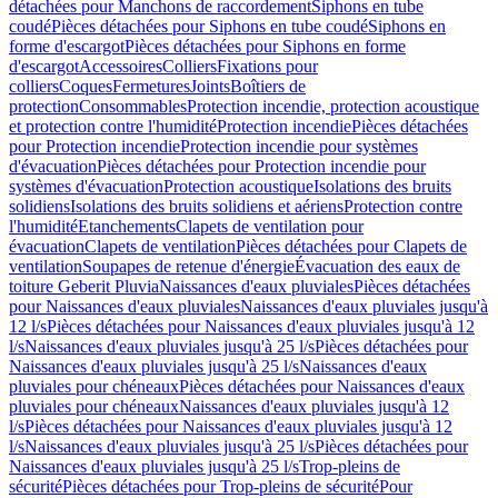
détachées pour Manchons de raccordement
Siphons en tube
coudé
Pièces détachées pour Siphons en tube coudé
Siphons en
forme d'escargot
Pièces détachées pour Siphons en forme
d'escargot
Accessoires
Colliers
Fixations pour
colliers
Coques
Fermetures
Joints
Boîtiers de
protection
Consommables
Protection incendie, protection acoustique
et protection contre l'humidité
Protection incendie
Pièces détachées
pour Protection incendie
Protection incendie pour systèmes
d'évacuation
Pièces détachées pour Protection incendie pour
systèmes d'évacuation
Protection acoustique
Isolations des bruits
solidiens
Isolations des bruits solidiens et aériens
Protection contre
l'humidité
Etanchements
Clapets de ventilation pour
évacuation
Clapets de ventilation
Pièces détachées pour Clapets de
ventilation
Soupapes de retenue d'énergie
Évacuation des eaux de
toiture Geberit Pluvia
Naissances d'eaux pluviales
Pièces détachées
pour Naissances d'eaux pluviales
Naissances d'eaux pluviales jusqu'à
12 l/s
Pièces détachées pour Naissances d'eaux pluviales jusqu'à 12
l/s
Naissances d'eaux pluviales jusqu'à 25 l/s
Pièces détachées pour
Naissances d'eaux pluviales jusqu'à 25 l/s
Naissances d'eaux
pluviales pour chéneaux
Pièces détachées pour Naissances d'eaux
pluviales pour chéneaux
Naissances d'eaux pluviales jusqu'à 12
l/s
Pièces détachées pour Naissances d'eaux pluviales jusqu'à 12
l/s
Naissances d'eaux pluviales jusqu'à 25 l/s
Pièces détachées pour
Naissances d'eaux pluviales jusqu'à 25 l/s
Trop-pleins de
sécurité
Pièces détachées pour Trop-pleins de sécurité
Pour