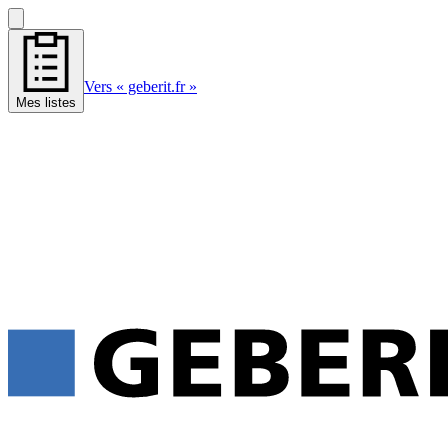
Vers « geberit.fr »
Mes listes