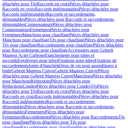
détachées pour Tés
Raccords en croix
Pièces détachées pour
Raccords en croix
Raccords indémontables
Pièces détachées pour
Raccords indémontables
Raccords et raccordements,
démontables
Pièces détachées pour Raccords et raccordements,
démontables
Compensateurs
Pièces détachées pour
Compensateurs
Fermetures
Pièces détachées pour
Fermetures
Manchons pour chauffage
Pièces détachées pour
Manchons pour chauffage
Tés pour chauffage
Pièces détachées pour
Tés pour chauffage
Raccordements pour chauffage
Pièces détachées
pour Raccordements pour chauffage
Accessoires pour Geberit
Mapress Acier Carbone
Etanchements pour tubes et
raccords
Enjoliveurs pour tubes
Fixations pour tubes
Fixations de
raccordements
Joints d'étanchéité
Jeux de vis pour assemblages à
bride
Geberit Mapress Cuivre
Geberit Mapress Cuivre
Pièces
détachées pour Geberit Mapress Cuivre
Manchons
Pièces détachées
pour Manchons
Réductions
Pièces détachées pour
Réductions
Coudes
Pièces détachées pour Coudes
Tés
Pièces
détachées pour Tés
Raccords en croix
Pièces détachées pour
Raccords en croix
Raccords indémontables
Pièces détachées pour
Raccords indémontables
Raccords et raccordements,
démontables
Pièces détachées pour Raccords et raccordements,
démontables
Fermetures
Pièces détachées pour
Fermetures
Raccordements
Pièces détachées pour Raccordements
Tés
pour chauffage
Pièces détachées pour Tés pour
chauffage
Raccordements pour chauffage
Pièces détachées pour