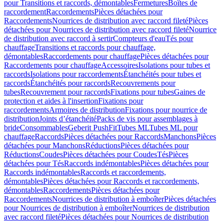
pour Transitions et raccords, démontables
Fermetures
Boîtes de
raccordement
Raccordements
Pièces détachées pour
Raccordements
Nourrices de distribution avec raccord fileté
Pièces
détachées pour Nourrices de distribution avec raccord fileté
Nourrice
de distribution avec raccord à sertir
Compteurs d'eau
Tés pour
chauffage
Transitions et raccords pour chauffage,
démontables
Raccordements pour chauffage
Pièces détachées pour
Raccordements pour chauffage
Accessoires
Isolations pour tubes et
raccords
Isolations pour raccordements
Étanchéités pour tubes et
raccords
Étanchéités pour raccords
Recouvrements pour
tubes
Recouvrement pour raccords
Fixations pour tubes
Gaines de
protection et aides à l'insertion
Fixations pour
raccordements
Armoires de distribution
Fixations pour nourrice de
distribution
Joints d’étanchéité
Packs de vis pour assemblages à
bride
Consommables
Geberit PushFit
Tubes ML
Tubes ML pour
chauffage
Raccords
Pièces détachées pour Raccords
Manchons
Pièces
détachées pour Manchons
Réductions
Pièces détachées pour
Réductions
Coudes
Pièces détachées pour Coudes
Tés
Pièces
détachées pour Tés
Raccords indémontables
Pièces détachées pour
Raccords indémontables
Raccords et raccordements,
démontables
Pièces détachées pour Raccords et raccordements,
démontables
Raccordements
Pièces détachées pour
Raccordements
Nourrices de distribution à emboîter
Pièces détachées
pour Nourrices de distribution à emboîter
Nourrices de distribution
avec raccord fileté
Pièces détachées pour Nourrices de distribution