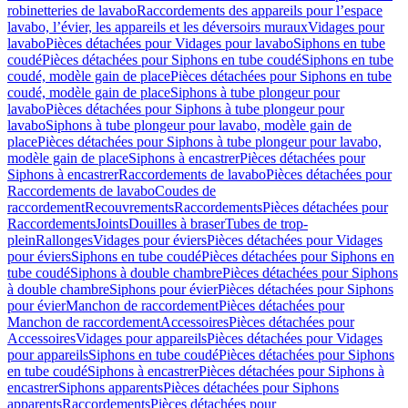
robinetteries de lavabo
Raccordements des appareils pour l’espace
lavabo, l’évier, les appareils et les déversoirs muraux
Vidages pour
lavabo
Pièces détachées pour Vidages pour lavabo
Siphons en tube
coudé
Pièces détachées pour Siphons en tube coudé
Siphons en tube
coudé, modèle gain de place
Pièces détachées pour Siphons en tube
coudé, modèle gain de place
Siphons à tube plongeur pour
lavabo
Pièces détachées pour Siphons à tube plongeur pour
lavabo
Siphons à tube plongeur pour lavabo, modèle gain de
place
Pièces détachées pour Siphons à tube plongeur pour lavabo,
modèle gain de place
Siphons à encastrer
Pièces détachées pour
Siphons à encastrer
Raccordements de lavabo
Pièces détachées pour
Raccordements de lavabo
Coudes de
raccordement
Recouvrements
Raccordements
Pièces détachées pour
Raccordements
Joints
Douilles à braser
Tubes de trop-
plein
Rallonges
Vidages pour éviers
Pièces détachées pour Vidages
pour éviers
Siphons en tube coudé
Pièces détachées pour Siphons en
tube coudé
Siphons à double chambre
Pièces détachées pour Siphons
à double chambre
Siphons pour évier
Pièces détachées pour Siphons
pour évier
Manchon de raccordement
Pièces détachées pour
Manchon de raccordement
Accessoires
Pièces détachées pour
Accessoires
Vidages pour appareils
Pièces détachées pour Vidages
pour appareils
Siphons en tube coudé
Pièces détachées pour Siphons
en tube coudé
Siphons à encastrer
Pièces détachées pour Siphons à
encastrer
Siphons apparents
Pièces détachées pour Siphons
apparents
Raccordements
Pièces détachées pour