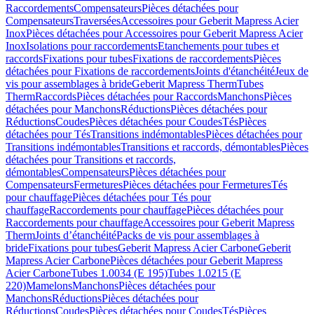
Raccordements
Compensateurs
Pièces détachées pour
Compensateurs
Traversées
Accessoires pour Geberit Mapress Acier
Inox
Pièces détachées pour Accessoires pour Geberit Mapress Acier
Inox
Isolations pour raccordements
Etanchements pour tubes et
raccords
Fixations pour tubes
Fixations de raccordements
Pièces
détachées pour Fixations de raccordements
Joints d'étanchéité
Jeux de
vis pour assemblages à bride
Geberit Mapress Therm
Tubes
Therm
Raccords
Pièces détachées pour Raccords
Manchons
Pièces
détachées pour Manchons
Réductions
Pièces détachées pour
Réductions
Coudes
Pièces détachées pour Coudes
Tés
Pièces
détachées pour Tés
Transitions indémontables
Pièces détachées pour
Transitions indémontables
Transitions et raccords, démontables
Pièces
détachées pour Transitions et raccords,
démontables
Compensateurs
Pièces détachées pour
Compensateurs
Fermetures
Pièces détachées pour Fermetures
Tés
pour chauffage
Pièces détachées pour Tés pour
chauffage
Raccordements pour chauffage
Pièces détachées pour
Raccordements pour chauffage
Accessoires pour Geberit Mapress
Therm
Joints d’étanchéité
Packs de vis pour assemblages à
bride
Fixations pour tubes
Geberit Mapress Acier Carbone
Geberit
Mapress Acier Carbone
Pièces détachées pour Geberit Mapress
Acier Carbone
Tubes 1.0034 (E 195)
Tubes 1.0215 (E
220)
Mamelons
Manchons
Pièces détachées pour
Manchons
Réductions
Pièces détachées pour
Réductions
Coudes
Pièces détachées pour Coudes
Tés
Pièces