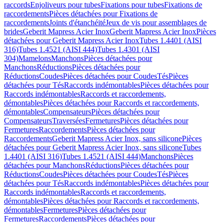
raccords
Enjoliveurs pour tubes
Fixations pour tubes
Fixations de
raccordements
Pièces détachées pour Fixations de
raccordements
Joints d'étanchéité
Jeux de vis pour assemblages de
brides
Geberit Mapress Acier Inox
Geberit Mapress Acier Inox
Pièces
détachées pour Geberit Mapress Acier Inox
Tubes 1.4401 (AISI
316)
Tubes 1.4521 (AISI 444)
Tubes 1.4301 (AISI
304)
Mamelons
Manchons
Pièces détachées pour
Manchons
Réductions
Pièces détachées pour
Réductions
Coudes
Pièces détachées pour Coudes
Tés
Pièces
détachées pour Tés
Raccords indémontables
Pièces détachées pour
Raccords indémontables
Raccords et raccordements,
démontables
Pièces détachées pour Raccords et raccordements,
démontables
Compensateurs
Pièces détachées pour
Compensateurs
Traversées
Fermetures
Pièces détachées pour
Fermetures
Raccordements
Pièces détachées pour
Raccordements
Geberit Mapress Acier Inox, sans silicone
Pièces
détachées pour Geberit Mapress Acier Inox, sans silicone
Tubes
1.4401 (AISI 316)
Tubes 1.4521 (AISI 444)
Manchons
Pièces
détachées pour Manchons
Réductions
Pièces détachées pour
Réductions
Coudes
Pièces détachées pour Coudes
Tés
Pièces
détachées pour Tés
Raccords indémontables
Pièces détachées pour
Raccords indémontables
Raccords et raccordements,
démontables
Pièces détachées pour Raccords et raccordements,
démontables
Fermetures
Pièces détachées pour
Fermetures
Raccordements
Pièces détachées pour