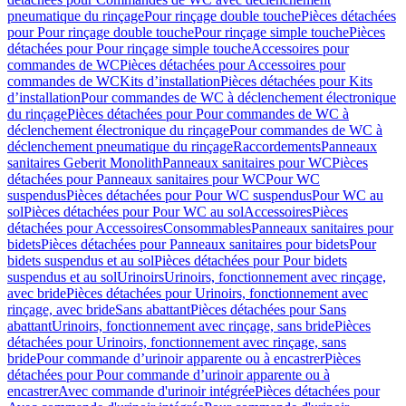
pneumatique du rinçage
Pour rinçage double touche
Pièces détachées
pour Pour rinçage double touche
Pour rinçage simple touche
Pièces
détachées pour Pour rinçage simple touche
Accessoires pour
commandes de WC
Pièces détachées pour Accessoires pour
commandes de WC
Kits d’installation
Pièces détachées pour Kits
d’installation
Pour commandes de WC à déclenchement électronique
du rinçage
Pièces détachées pour Pour commandes de WC à
déclenchement électronique du rinçage
Pour commandes de WC à
déclenchement pneumatique du rinçage
Raccordements
Panneaux
sanitaires Geberit Monolith
Panneaux sanitaires pour WC
Pièces
détachées pour Panneaux sanitaires pour WC
Pour WC
suspendus
Pièces détachées pour Pour WC suspendus
Pour WC au
sol
Pièces détachées pour Pour WC au sol
Accessoires
Pièces
détachées pour Accessoires
Consommables
Panneaux sanitaires pour
bidets
Pièces détachées pour Panneaux sanitaires pour bidets
Pour
bidets suspendus et au sol
Pièces détachées pour Pour bidets
suspendus et au sol
Urinoirs
Urinoirs, fonctionnement avec rinçage,
avec bride
Pièces détachées pour Urinoirs, fonctionnement avec
rinçage, avec bride
Sans abattant
Pièces détachées pour Sans
abattant
Urinoirs, fonctionnement avec rinçage, sans bride
Pièces
détachées pour Urinoirs, fonctionnement avec rinçage, sans
bride
Pour commande d’urinoir apparente ou à encastrer
Pièces
détachées pour Pour commande d’urinoir apparente ou à
encastrer
Avec commande d'urinoir intégrée
Pièces détachées pour