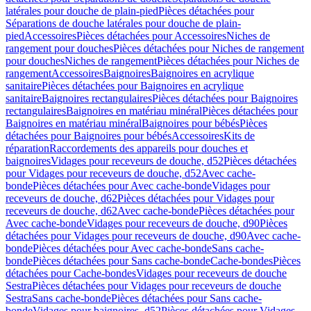
latérales pour douche de plain-pied
Pièces détachées pour
Séparations de douche latérales pour douche de plain-
pied
Accessoires
Pièces détachées pour Accessoires
Niches de
rangement pour douches
Pièces détachées pour Niches de rangement
pour douches
Niches de rangement
Pièces détachées pour Niches de
rangement
Accessoires
Baignoires
Baignoires en acrylique
sanitaire
Pièces détachées pour Baignoires en acrylique
sanitaire
Baignoires rectangulaires
Pièces détachées pour Baignoires
rectangulaires
Baignoires en matériau minéral
Pièces détachées pour
Baignoires en matériau minéral
Baignoires pour bébés
Pièces
détachées pour Baignoires pour bébés
Accessoires
Kits de
réparation
Raccordements des appareils pour douches et
baignoires
Vidages pour receveurs de douche, d52
Pièces détachées
pour Vidages pour receveurs de douche, d52
Avec cache-
bonde
Pièces détachées pour Avec cache-bonde
Vidages pour
receveurs de douche, d62
Pièces détachées pour Vidages pour
receveurs de douche, d62
Avec cache-bonde
Pièces détachées pour
Avec cache-bonde
Vidages pour receveurs de douche, d90
Pièces
détachées pour Vidages pour receveurs de douche, d90
Avec cache-
bonde
Pièces détachées pour Avec cache-bonde
Sans cache-
bonde
Pièces détachées pour Sans cache-bonde
Cache-bondes
Pièces
détachées pour Cache-bondes
Vidages pour receveurs de douche
Sestra
Pièces détachées pour Vidages pour receveurs de douche
Sestra
Sans cache-bonde
Pièces détachées pour Sans cache-
bonde
Vidages pour baignoires, d52
Pièces détachées pour Vidages