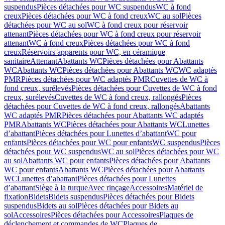
suspendus
Pièces détachées pour WC suspendus
WC à fond
creux
Pièces détachées pour WC à fond creux
WC au sol
Pièces
détachées pour WC au sol
WC à fond creux pour réservoir
attenant
Pièces détachées pour WC à fond creux pour réservoir
attenant
WC à fond creux
Pièces détachées pour WC à fond
creux
Réservoirs apparents pour WC, en céramique
sanitaire
Attenant
Abattants WC
Pièces détachées pour Abattants
WC
Abattants WC
Pièces détachées pour Abattants WC
WC adaptés
PMR
Pièces détachées pour WC adaptés PMR
Cuvettes de WC à
fond creux, surélevés
Pièces détachées pour Cuvettes de WC à fond
creux, surélevés
Cuvettes de WC à fond creux, rallongés
Pièces
détachées pour Cuvettes de WC à fond creux, rallongés
Abattants
WC adaptés PMR
Pièces détachées pour Abattants WC adaptés
PMR
Abattants WC
Pièces détachées pour Abattants WC
Lunettes
d’abattant
Pièces détachées pour Lunettes d’abattant
WC pour
enfants
Pièces détachées pour WC pour enfants
WC suspendus
Pièces
détachées pour WC suspendus
WC au sol
Pièces détachées pour WC
au sol
Abattants WC pour enfants
Pièces détachées pour Abattants
WC pour enfants
Abattants WC
Pièces détachées pour Abattants
WC
Lunettes d’abattant
Pièces détachées pour Lunettes
d’abattant
Siège à la turque
Avec rinçage
Accessoires
Matériel de
fixation
Bidets
Bidets suspendus
Pièces détachées pour Bidets
suspendus
Bidets au sol
Pièces détachées pour Bidets au
sol
Accessoires
Pièces détachées pour Accessoires
Plaques de
déclenchement et commandes de WC
Plaques de