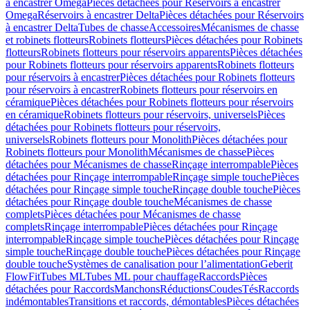
à encastrer Omega
Pièces détachées pour Réservoirs à encastrer
Omega
Réservoirs à encastrer Delta
Pièces détachées pour Réservoirs
à encastrer Delta
Tubes de chasse
Accessoires
Mécanismes de chasse
et robinets flotteurs
Robinets flotteurs
Pièces détachées pour Robinets
flotteurs
Robinets flotteurs pour réservoirs apparents
Pièces détachées
pour Robinets flotteurs pour réservoirs apparents
Robinets flotteurs
pour réservoirs à encastrer
Pièces détachées pour Robinets flotteurs
pour réservoirs à encastrer
Robinets flotteurs pour réservoirs en
céramique
Pièces détachées pour Robinets flotteurs pour réservoirs
en céramique
Robinets flotteurs pour réservoirs, universels
Pièces
détachées pour Robinets flotteurs pour réservoirs,
universels
Robinets flotteurs pour Monolith
Pièces détachées pour
Robinets flotteurs pour Monolith
Mécanismes de chasse
Pièces
détachées pour Mécanismes de chasse
Rinçage interrompable
Pièces
détachées pour Rinçage interrompable
Rinçage simple touche
Pièces
détachées pour Rinçage simple touche
Rinçage double touche
Pièces
détachées pour Rinçage double touche
Mécanismes de chasse
complets
Pièces détachées pour Mécanismes de chasse
complets
Rinçage interrompable
Pièces détachées pour Rinçage
interrompable
Rinçage simple touche
Pièces détachées pour Rinçage
simple touche
Rinçage double touche
Pièces détachées pour Rinçage
double touche
Systèmes de canalisation pour l’alimentation
Geberit
FlowFit
Tubes ML
Tubes ML pour chauffage
Raccords
Pièces
détachées pour Raccords
Manchons
Réductions
Coudes
Tés
Raccords
indémontables
Transitions et raccords, démontables
Pièces détachées