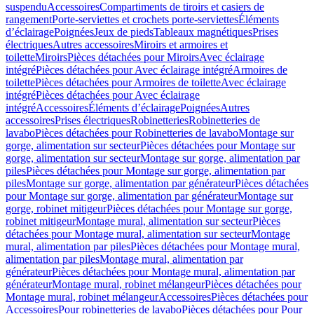
suspendu
Accessoires
Compartiments de tiroirs et casiers de
rangement
Porte-serviettes et crochets porte-serviettes
Éléments
d’éclairage
Poignées
Jeux de pieds
Tableaux magnétiques
Prises
électriques
Autres accessoires
Miroirs et armoires et
toilette
Miroirs
Pièces détachées pour Miroirs
Avec éclairage
intégré
Pièces détachées pour Avec éclairage intégré
Armoires de
toilette
Pièces détachées pour Armoires de toilette
Avec éclairage
intégré
Pièces détachées pour Avec éclairage
intégré
Accessoires
Éléments d’éclairage
Poignées
Autres
accessoires
Prises électriques
Robinetteries
Robinetteries de
lavabo
Pièces détachées pour Robinetteries de lavabo
Montage sur
gorge, alimentation sur secteur
Pièces détachées pour Montage sur
gorge, alimentation sur secteur
Montage sur gorge, alimentation par
piles
Pièces détachées pour Montage sur gorge, alimentation par
piles
Montage sur gorge, alimentation par générateur
Pièces détachées
pour Montage sur gorge, alimentation par générateur
Montage sur
gorge, robinet mitigeur
Pièces détachées pour Montage sur gorge,
robinet mitigeur
Montage mural, alimentation sur secteur
Pièces
détachées pour Montage mural, alimentation sur secteur
Montage
mural, alimentation par piles
Pièces détachées pour Montage mural,
alimentation par piles
Montage mural, alimentation par
générateur
Pièces détachées pour Montage mural, alimentation par
générateur
Montage mural, robinet mélangeur
Pièces détachées pour
Montage mural, robinet mélangeur
Accessoires
Pièces détachées pour
Accessoires
Pour robinetteries de lavabo
Pièces détachées pour Pour