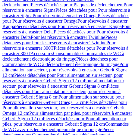
déclenchement
Pièces détachées pour Plaques de déclenchement
Pour
réservoirs à encastrer Sigma
Pièces détachées pour Pour réservoirs à
encastrer Sigma
Pour réservoirs à encastrer Omega
Pièces détachées
pour Pour réservoirs à encastrer Omega
Pour réservoirs à encastrer
Kappa
Pièces détachées pour Pour réservoirs à encastrer Kappa
Pour
réservoirs à encastrer Delta
Pièces détachées pour Pour réservoirs à
encastrer Delta
Pour les réservoirs à encastrer Twinline
Pièces
détachées pour Pour les réservoirs à encastrer Twinline
Pour
réservoirs à encastrer 300T
Pièces détachées pour Pour réservoirs à
encastrer 300T
Accessoires
Consommables
Commandes de WC à
déclenchement électronique du rinçage
Pièces détachées pour
Commandes de WC à déclenchement électronique du rinçage
Pour
alimentation sur secteur, pour réservoirs à encastrer Geberit Sigma
12 cm
Pièces détachées pour Pour alimentation sur secteur, pour
réservoirs à encastrer Geberit Sigma 12 cm
Pour alimentation sur
secteur, pour réservoirs à encastrer Geberit Sigma 8 cm
Pièces
détachées pour Pour alimentation sur secteur, pour réservoirs à
encastrer Geberit Sigma 8 cm
Pour alimentation sur secteur, pour
réservoirs à encastrer Geberit Omega 12 cm
Pièces détachées pour
Pour alimentation sur secteur, pour réservoirs à encastrer Geberit
Omega 12 cm
Pour alimentation par piles, pour réservoirs à encastrer
Geberit Sigma 12 cm
Pièces détachées pour Pour alimentation par
piles, pour réservoirs à encastrer Geberit Sigma 12 cm
Commandes
de WC avec déclenchement pneumatique du rinçage
Pièces
détachées pour Commandes de WC avec déclenchement