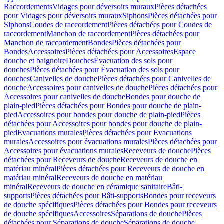
Raccordements
Vidages pour déversoirs muraux
Pièces détachées
pour Vidages pour déversoirs muraux
Siphons
Pièces détachées pour
Siphons
Coudes de raccordement
Pièces détachées pour Coudes de
raccordement
Manchon de raccordement
Pièces détachées pour
Manchon de raccordement
Bondes
Pièces détachées pour
Bondes
Accessoires
Pièces détachées pour Accessoires
Espace
douche et baignoire
Douches
Évacuation des sols pour
douches
Pièces détachées pour Évacuation des sols pour
douches
Canivelles de douche
Pièces détachées pour Canivelles de
douche
Accessoires pour canivelles de douche
Pièces détachées pour
Accessoires pour canivelles de douche
Bondes pour douche de
plain-pied
Pièces détachées pour Bondes pour douche de plain-
pied
Accessoires pour bondes pour douche de plain-pied
Pièces
détachées pour Accessoires pour bondes pour douche de plain-
pied
Evacuations murales
Pièces détachées pour Evacuations
murales
Accessoires pour évacuations murales
Pièces détachées pour
Accessoires pour évacuations murales
Receveurs de douche
Pièces
détachées pour Receveurs de douche
Receveurs de douche en
matériau minéral
Pièces détachées pour Receveurs de douche en
matériau minéral
Receveurs de douche en matériau
minéral
Receveurs de douche en céramique sanitaire
Bâti-
supports
Pièces détachées pour Bâti-supports
Bondes pour receveurs
de douche spécifiques
Pièces détachées pour Bondes pour receveurs
de douche spécifiques
Accessoires
Séparations de douche
Pièces
détachées pour Séparations de douche
Séparations de douche