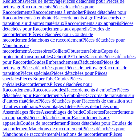
Réductions
Pièces de nettoyage
Pièces détachées pour Pièces de
nettoyage
Raccordements
Pièces détachées pour
Raccordements
Raccordements à emboîter
Pièces détachées pour
Raccordements à emboîter
Raccordements à griffes
Raccords de
transition sur d’autres matériaux
Raccordements aux appareils
Pièces
détachées pour Raccordements aux appareils
Coudes de
raccordement
Pièces détachées pour Coudes de
raccordement
Manchons de raccordement
Pièces détachées pour
Manchons de
raccordement
Accessoires
Colliers
Obturateurs
Joints
Capes de
protection
Consommables
Geberit PE
Tubes
Raccords
Pièces détachées
pour Raccords
Coudes
Embranchements
Réductions
Pièces de
nettoyage
Pièces détachées pour Pièces de nettoyage
Raccords de
transition
Pièces spéciales
Pièces détachées pour Pièces
spéciales
Pièces SuperTube
Coudes
Pièces
spéciales
Raccordements
Pièces détachées pour
Raccordements
Raccords soudés
Raccordements à emboîter
Pièces
détachées pour Raccordements à emboîter
Raccords de transition sur
d’autres matériaux
Pièces détachées pour Raccords de transition sur
d’autres matériaux
Assemblages filetés
Pièces détachées pour
Assemblages filetés
Assemblages de bride
Collerettes
Raccordements
aux appareils
Pièces détachées pour Raccordements aux
appareils
Coudes de raccordement
Pièces détachées pour Coudes de
raccordement
Manchons de raccordement
Pièces détachées pour
Manchons de raccordement
Manchons de raccordement
Pièces