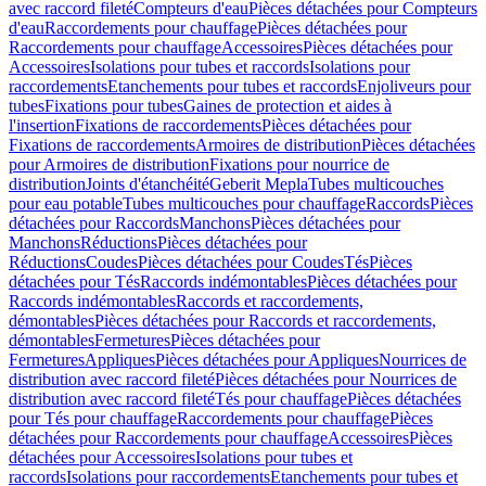
avec raccord fileté
Compteurs d'eau
Pièces détachées pour Compteurs
d'eau
Raccordements pour chauffage
Pièces détachées pour
Raccordements pour chauffage
Accessoires
Pièces détachées pour
Accessoires
Isolations pour tubes et raccords
Isolations pour
raccordements
Etanchements pour tubes et raccords
Enjoliveurs pour
tubes
Fixations pour tubes
Gaines de protection et aides à
l'insertion
Fixations de raccordements
Pièces détachées pour
Fixations de raccordements
Armoires de distribution
Pièces détachées
pour Armoires de distribution
Fixations pour nourrice de
distribution
Joints d'étanchéité
Geberit Mepla
Tubes multicouches
pour eau potable
Tubes multicouches pour chauffage
Raccords
Pièces
détachées pour Raccords
Manchons
Pièces détachées pour
Manchons
Réductions
Pièces détachées pour
Réductions
Coudes
Pièces détachées pour Coudes
Tés
Pièces
détachées pour Tés
Raccords indémontables
Pièces détachées pour
Raccords indémontables
Raccords et raccordements,
démontables
Pièces détachées pour Raccords et raccordements,
démontables
Fermetures
Pièces détachées pour
Fermetures
Appliques
Pièces détachées pour Appliques
Nourrices de
distribution avec raccord fileté
Pièces détachées pour Nourrices de
distribution avec raccord fileté
Tés pour chauffage
Pièces détachées
pour Tés pour chauffage
Raccordements pour chauffage
Pièces
détachées pour Raccordements pour chauffage
Accessoires
Pièces
détachées pour Accessoires
Isolations pour tubes et
raccords
Isolations pour raccordements
Etanchements pour tubes et