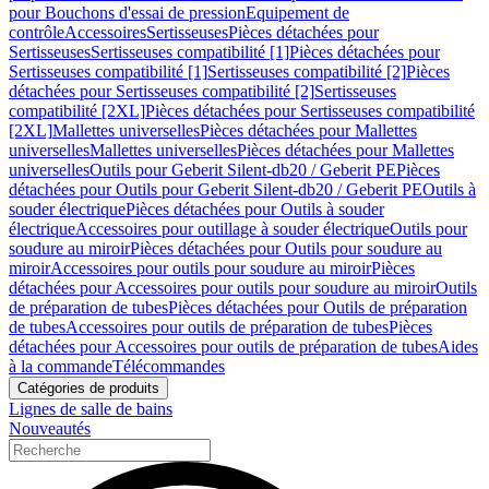
pour Bouchons d'essai de pression
Equipement de
contrôle
Accessoires
Sertisseuses
Pièces détachées pour
Sertisseuses
Sertisseuses compatibilité [1]
Pièces détachées pour
Sertisseuses compatibilité [1]
Sertisseuses compatibilité [2]
Pièces
détachées pour Sertisseuses compatibilité [2]
Sertisseuses
compatibilité [2XL]
Pièces détachées pour Sertisseuses compatibilité
[2XL]
Mallettes universelles
Pièces détachées pour Mallettes
universelles
Mallettes universelles
Pièces détachées pour Mallettes
universelles
Outils pour Geberit Silent-db20 / Geberit PE
Pièces
détachées pour Outils pour Geberit Silent-db20 / Geberit PE
Outils à
souder électrique
Pièces détachées pour Outils à souder
électrique
Accessoires pour outillage à souder électrique
Outils pour
soudure au miroir
Pièces détachées pour Outils pour soudure au
miroir
Accessoires pour outils pour soudure au miroir
Pièces
détachées pour Accessoires pour outils pour soudure au miroir
Outils
de préparation de tubes
Pièces détachées pour Outils de préparation
de tubes
Accessoires pour outils de préparation de tubes
Pièces
détachées pour Accessoires pour outils de préparation de tubes
Aides
à la commande
Télécommandes
Catégories de produits
Lignes de salle de bains
Nouveautés