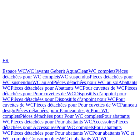
FR
Espace WC
WC lavants Geberit AquaClean
WC complets
Pièces
détachées pour WC complets
WC suspendus
Pièces détachées pour
WC suspendus
WC au sol
Pièces détachées pour WC au sol
Abattants
WC
Pièces détachées pour Abattants WC
Pour cuvettes de WC
Pièces
détachées pour Pour cuvettes de WC
Dispositifs d’appoint pour
WC
Pièces détachées pour Dispositifs d’appoint pour WC
Pour
cuvettes de WC
Pièces détachées pour Pour cuvettes de WC
Panneau
design
Pièces détachées pour Panneau design
Pour WC
complets
Pièces détachées pour Pour WC complets
Pour abattants
WC
Pièces détachées pour Pour abattants WC
Accessoires
Pièces
détachées pour Accessoires
Pour WC complets
Pour abattants
WC
Pièces détachées pour Pour abattants WC
Pour abattants WC et
WC complets
Consommables
WC et abattants WC
WC