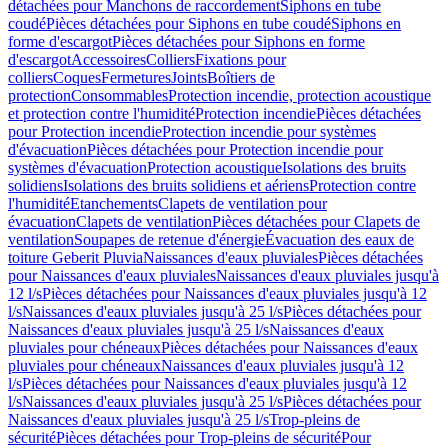
détachées pour Manchons de raccordement
Siphons en tube
coudé
Pièces détachées pour Siphons en tube coudé
Siphons en
forme d'escargot
Pièces détachées pour Siphons en forme
d'escargot
Accessoires
Colliers
Fixations pour
colliers
Coques
Fermetures
Joints
Boîtiers de
protection
Consommables
Protection incendie, protection acoustique
et protection contre l'humidité
Protection incendie
Pièces détachées
pour Protection incendie
Protection incendie pour systèmes
d'évacuation
Pièces détachées pour Protection incendie pour
systèmes d'évacuation
Protection acoustique
Isolations des bruits
solidiens
Isolations des bruits solidiens et aériens
Protection contre
l'humidité
Etanchements
Clapets de ventilation pour
évacuation
Clapets de ventilation
Pièces détachées pour Clapets de
ventilation
Soupapes de retenue d'énergie
Évacuation des eaux de
toiture Geberit Pluvia
Naissances d'eaux pluviales
Pièces détachées
pour Naissances d'eaux pluviales
Naissances d'eaux pluviales jusqu'à
12 l/s
Pièces détachées pour Naissances d'eaux pluviales jusqu'à 12
l/s
Naissances d'eaux pluviales jusqu'à 25 l/s
Pièces détachées pour
Naissances d'eaux pluviales jusqu'à 25 l/s
Naissances d'eaux
pluviales pour chéneaux
Pièces détachées pour Naissances d'eaux
pluviales pour chéneaux
Naissances d'eaux pluviales jusqu'à 12
l/s
Pièces détachées pour Naissances d'eaux pluviales jusqu'à 12
l/s
Naissances d'eaux pluviales jusqu'à 25 l/s
Pièces détachées pour
Naissances d'eaux pluviales jusqu'à 25 l/s
Trop-pleins de
sécurité
Pièces détachées pour Trop-pleins de sécurité
Pour