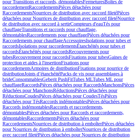
pour Transitions et raccords, démontables
Fermetures
Boîtes de
raccordement
Raccordements
Pièces détachées pour
Raccordements
Nourrices de distribution avec raccord fileté
Pièces
détachées pour Nourrices de distribution avec raccord fileté
Nourrice
de distribution avec raccord à sertir
Compteurs d'eau
Tés pour
chauffage
Transitions et raccords pour chauffage,
démontables
Raccordements pour chauffage
Pièces détachées pour
Raccordements pour chauffage
Accessoires
Isolations pour tubes et
raccords
Isolations pour raccordements
Étanchéités pour tubes et
raccords
Étanchéités pour raccords
Recouvrements pour
tubes
Recouvrement pour raccords
Fixations pour tubes
Gaines de
protection et aides à l'insertion
Fixations pour
raccordements
Armoires de distribution
Fixations pour nourrice de
distribution
Joints d’étanchéité
Packs de vis pour assemblages à
bride
Consommables
Geberit PushFit
Tubes ML
Tubes ML pour
chauffage
Raccords
Pièces détachées pour Raccords
Manchons
Pièces
détachées pour Manchons
Réductions
Pièces détachées pour
Réductions
Coudes
Pièces détachées pour Coudes
Tés
Pièces
détachées pour Tés
Raccords indémontables
Pièces détachées pour
Raccords indémontables
Raccords et raccordements,
démontables
Pièces détachées pour Raccords et raccordements,
démontables
Raccordements
Pièces détachées pour
Raccordements
Nourrices de distribution à emboîter
Pièces détachées
pour Nourrices de distribution à emboîter
Nourrices de distribution
avec raccord fileté
Pièces détachées pour Nourrices de distribution