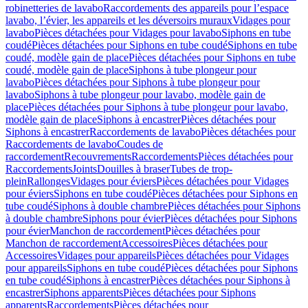
robinetteries de lavabo
Raccordements des appareils pour l’espace
lavabo, l’évier, les appareils et les déversoirs muraux
Vidages pour
lavabo
Pièces détachées pour Vidages pour lavabo
Siphons en tube
coudé
Pièces détachées pour Siphons en tube coudé
Siphons en tube
coudé, modèle gain de place
Pièces détachées pour Siphons en tube
coudé, modèle gain de place
Siphons à tube plongeur pour
lavabo
Pièces détachées pour Siphons à tube plongeur pour
lavabo
Siphons à tube plongeur pour lavabo, modèle gain de
place
Pièces détachées pour Siphons à tube plongeur pour lavabo,
modèle gain de place
Siphons à encastrer
Pièces détachées pour
Siphons à encastrer
Raccordements de lavabo
Pièces détachées pour
Raccordements de lavabo
Coudes de
raccordement
Recouvrements
Raccordements
Pièces détachées pour
Raccordements
Joints
Douilles à braser
Tubes de trop-
plein
Rallonges
Vidages pour éviers
Pièces détachées pour Vidages
pour éviers
Siphons en tube coudé
Pièces détachées pour Siphons en
tube coudé
Siphons à double chambre
Pièces détachées pour Siphons
à double chambre
Siphons pour évier
Pièces détachées pour Siphons
pour évier
Manchon de raccordement
Pièces détachées pour
Manchon de raccordement
Accessoires
Pièces détachées pour
Accessoires
Vidages pour appareils
Pièces détachées pour Vidages
pour appareils
Siphons en tube coudé
Pièces détachées pour Siphons
en tube coudé
Siphons à encastrer
Pièces détachées pour Siphons à
encastrer
Siphons apparents
Pièces détachées pour Siphons
apparents
Raccordements
Pièces détachées pour