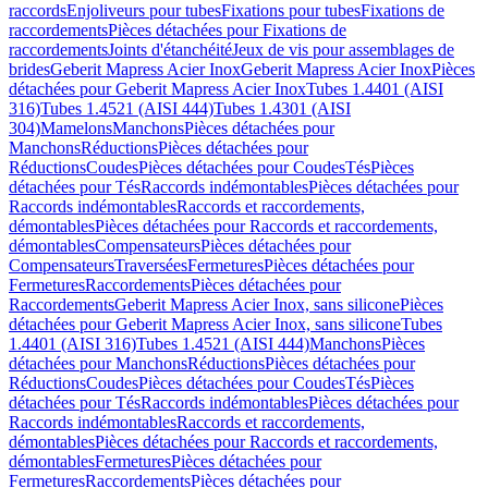
raccords
Enjoliveurs pour tubes
Fixations pour tubes
Fixations de
raccordements
Pièces détachées pour Fixations de
raccordements
Joints d'étanchéité
Jeux de vis pour assemblages de
brides
Geberit Mapress Acier Inox
Geberit Mapress Acier Inox
Pièces
détachées pour Geberit Mapress Acier Inox
Tubes 1.4401 (AISI
316)
Tubes 1.4521 (AISI 444)
Tubes 1.4301 (AISI
304)
Mamelons
Manchons
Pièces détachées pour
Manchons
Réductions
Pièces détachées pour
Réductions
Coudes
Pièces détachées pour Coudes
Tés
Pièces
détachées pour Tés
Raccords indémontables
Pièces détachées pour
Raccords indémontables
Raccords et raccordements,
démontables
Pièces détachées pour Raccords et raccordements,
démontables
Compensateurs
Pièces détachées pour
Compensateurs
Traversées
Fermetures
Pièces détachées pour
Fermetures
Raccordements
Pièces détachées pour
Raccordements
Geberit Mapress Acier Inox, sans silicone
Pièces
détachées pour Geberit Mapress Acier Inox, sans silicone
Tubes
1.4401 (AISI 316)
Tubes 1.4521 (AISI 444)
Manchons
Pièces
détachées pour Manchons
Réductions
Pièces détachées pour
Réductions
Coudes
Pièces détachées pour Coudes
Tés
Pièces
détachées pour Tés
Raccords indémontables
Pièces détachées pour
Raccords indémontables
Raccords et raccordements,
démontables
Pièces détachées pour Raccords et raccordements,
démontables
Fermetures
Pièces détachées pour
Fermetures
Raccordements
Pièces détachées pour