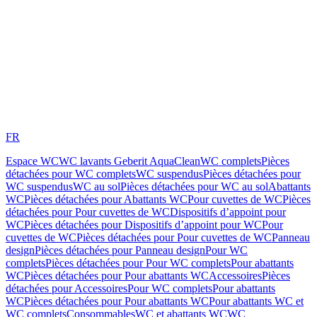
FR
Espace WC
WC lavants Geberit AquaClean
WC complets
Pièces
détachées pour WC complets
WC suspendus
Pièces détachées pour
WC suspendus
WC au sol
Pièces détachées pour WC au sol
Abattants
WC
Pièces détachées pour Abattants WC
Pour cuvettes de WC
Pièces
détachées pour Pour cuvettes de WC
Dispositifs d’appoint pour
WC
Pièces détachées pour Dispositifs d’appoint pour WC
Pour
cuvettes de WC
Pièces détachées pour Pour cuvettes de WC
Panneau
design
Pièces détachées pour Panneau design
Pour WC
complets
Pièces détachées pour Pour WC complets
Pour abattants
WC
Pièces détachées pour Pour abattants WC
Accessoires
Pièces
détachées pour Accessoires
Pour WC complets
Pour abattants
WC
Pièces détachées pour Pour abattants WC
Pour abattants WC et
WC complets
Consommables
WC et abattants WC
WC