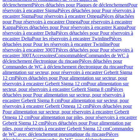
déclenchement
Pièces détachées pour Plaques de déclenchement
Pour
réservoirs à encastrer Sigma
Pièces détachées pour Pour réservoirs à
encastrer Sigma
Pour réservoirs à encastrer Omega
Pièces détachées
pour Pour réservoirs à encastrer Omega
Pour réservoirs à encastrer
Kappa
Pièces détachées pour Pour réservoirs à encastrer Kappa
Pour
réservoirs à encastrer Delta
Pièces détachées pour Pour réservoirs à
encastrer Delta
Pour les réservoirs à encastrer Twinline
Pièces
détachées pour Pour les réservoirs à encastrer Twinline
Pour
réservoirs à encastrer 300T
Pièces détachées pour Pour réservoirs à
encastrer 300T
Accessoires
Consommables
Commandes de WC à
déclenchement électronique du rinçage
Pièces détachées pour
Commandes de WC à déclenchement électronique du rinçage
Pour
alimentation sur secteur, pour réservoirs à encastrer Geberit Sigma
12 cm
Pièces détachées pour Pour alimentation sur secteur, pour
réservoirs à encastrer Geberit Sigma 12 cm
Pour alimentation sur
secteur, pour réservoirs à encastrer Geberit Sigma 8 cm
Pièces
détachées pour Pour alimentation sur secteur, pour réservoirs à
encastrer Geberit Sigma 8 cm
Pour alimentation sur secteur, pour
réservoirs à encastrer Geberit Omega 12 cm
Pièces détachées pour
Pour alimentation sur secteur, pour réservoirs à encastrer Geberit
Omega 12 cm
Pour alimentation par piles, pour réservoirs à encastrer
Geberit Sigma 12 cm
Pièces détachées pour Pour alimentation par
piles, pour réservoirs à encastrer Geberit Sigma 12 cm
Commandes
de WC avec déclenchement pneumatique du rinçage
Pièces
détachées pour Commandes de WC avec déclenchement