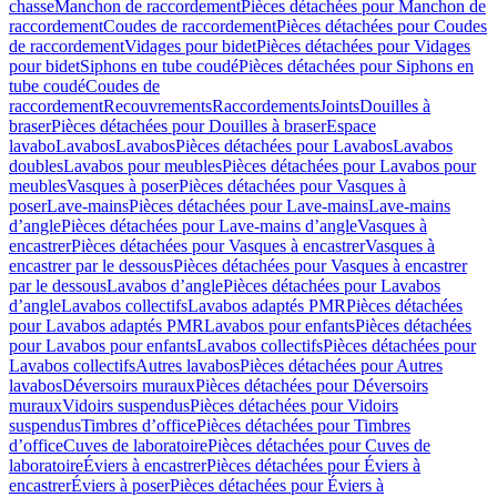
chasse
Manchon de raccordement
Pièces détachées pour Manchon de
raccordement
Coudes de raccordement
Pièces détachées pour Coudes
de raccordement
Vidages pour bidet
Pièces détachées pour Vidages
pour bidet
Siphons en tube coudé
Pièces détachées pour Siphons en
tube coudé
Coudes de
raccordement
Recouvrements
Raccordements
Joints
Douilles à
braser
Pièces détachées pour Douilles à braser
Espace
lavabo
Lavabos
Lavabos
Pièces détachées pour Lavabos
Lavabos
doubles
Lavabos pour meubles
Pièces détachées pour Lavabos pour
meubles
Vasques à poser
Pièces détachées pour Vasques à
poser
Lave-mains
Pièces détachées pour Lave-mains
Lave-mains
d’angle
Pièces détachées pour Lave-mains d’angle
Vasques à
encastrer
Pièces détachées pour Vasques à encastrer
Vasques à
encastrer par le dessous
Pièces détachées pour Vasques à encastrer
par le dessous
Lavabos d’angle
Pièces détachées pour Lavabos
d’angle
Lavabos collectifs
Lavabos adaptés PMR
Pièces détachées
pour Lavabos adaptés PMR
Lavabos pour enfants
Pièces détachées
pour Lavabos pour enfants
Lavabos collectifs
Pièces détachées pour
Lavabos collectifs
Autres lavabos
Pièces détachées pour Autres
lavabos
Déversoirs muraux
Pièces détachées pour Déversoirs
muraux
Vidoirs suspendus
Pièces détachées pour Vidoirs
suspendus
Timbres dʼoffice
Pièces détachées pour Timbres
dʼoffice
Cuves de laboratoire
Pièces détachées pour Cuves de
laboratoire
Éviers à encastrer
Pièces détachées pour Éviers à
encastrer
Éviers à poser
Pièces détachées pour Éviers à