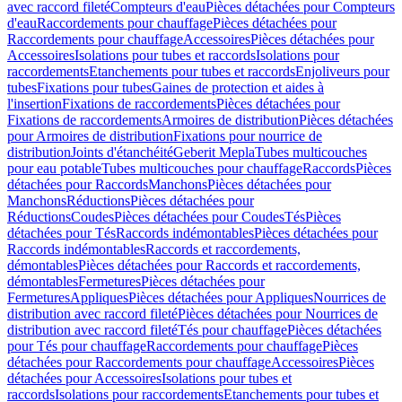
avec raccord fileté
Compteurs d'eau
Pièces détachées pour Compteurs
d'eau
Raccordements pour chauffage
Pièces détachées pour
Raccordements pour chauffage
Accessoires
Pièces détachées pour
Accessoires
Isolations pour tubes et raccords
Isolations pour
raccordements
Etanchements pour tubes et raccords
Enjoliveurs pour
tubes
Fixations pour tubes
Gaines de protection et aides à
l'insertion
Fixations de raccordements
Pièces détachées pour
Fixations de raccordements
Armoires de distribution
Pièces détachées
pour Armoires de distribution
Fixations pour nourrice de
distribution
Joints d'étanchéité
Geberit Mepla
Tubes multicouches
pour eau potable
Tubes multicouches pour chauffage
Raccords
Pièces
détachées pour Raccords
Manchons
Pièces détachées pour
Manchons
Réductions
Pièces détachées pour
Réductions
Coudes
Pièces détachées pour Coudes
Tés
Pièces
détachées pour Tés
Raccords indémontables
Pièces détachées pour
Raccords indémontables
Raccords et raccordements,
démontables
Pièces détachées pour Raccords et raccordements,
démontables
Fermetures
Pièces détachées pour
Fermetures
Appliques
Pièces détachées pour Appliques
Nourrices de
distribution avec raccord fileté
Pièces détachées pour Nourrices de
distribution avec raccord fileté
Tés pour chauffage
Pièces détachées
pour Tés pour chauffage
Raccordements pour chauffage
Pièces
détachées pour Raccordements pour chauffage
Accessoires
Pièces
détachées pour Accessoires
Isolations pour tubes et
raccords
Isolations pour raccordements
Etanchements pour tubes et