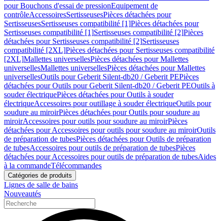
pour Bouchons d'essai de pression
Equipement de
contrôle
Accessoires
Sertisseuses
Pièces détachées pour
Sertisseuses
Sertisseuses compatibilité [1]
Pièces détachées pour
Sertisseuses compatibilité [1]
Sertisseuses compatibilité [2]
Pièces
détachées pour Sertisseuses compatibilité [2]
Sertisseuses
compatibilité [2XL]
Pièces détachées pour Sertisseuses compatibilité
[2XL]
Mallettes universelles
Pièces détachées pour Mallettes
universelles
Mallettes universelles
Pièces détachées pour Mallettes
universelles
Outils pour Geberit Silent-db20 / Geberit PE
Pièces
détachées pour Outils pour Geberit Silent-db20 / Geberit PE
Outils à
souder électrique
Pièces détachées pour Outils à souder
électrique
Accessoires pour outillage à souder électrique
Outils pour
soudure au miroir
Pièces détachées pour Outils pour soudure au
miroir
Accessoires pour outils pour soudure au miroir
Pièces
détachées pour Accessoires pour outils pour soudure au miroir
Outils
de préparation de tubes
Pièces détachées pour Outils de préparation
de tubes
Accessoires pour outils de préparation de tubes
Pièces
détachées pour Accessoires pour outils de préparation de tubes
Aides
à la commande
Télécommandes
Catégories de produits
Lignes de salle de bains
Nouveautés