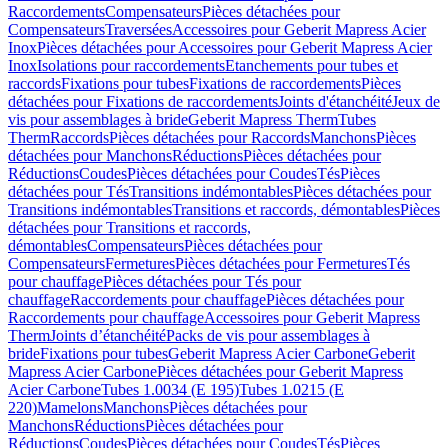
Raccordements
Compensateurs
Pièces détachées pour
Compensateurs
Traversées
Accessoires pour Geberit Mapress Acier
Inox
Pièces détachées pour Accessoires pour Geberit Mapress Acier
Inox
Isolations pour raccordements
Etanchements pour tubes et
raccords
Fixations pour tubes
Fixations de raccordements
Pièces
détachées pour Fixations de raccordements
Joints d'étanchéité
Jeux de
vis pour assemblages à bride
Geberit Mapress Therm
Tubes
Therm
Raccords
Pièces détachées pour Raccords
Manchons
Pièces
détachées pour Manchons
Réductions
Pièces détachées pour
Réductions
Coudes
Pièces détachées pour Coudes
Tés
Pièces
détachées pour Tés
Transitions indémontables
Pièces détachées pour
Transitions indémontables
Transitions et raccords, démontables
Pièces
détachées pour Transitions et raccords,
démontables
Compensateurs
Pièces détachées pour
Compensateurs
Fermetures
Pièces détachées pour Fermetures
Tés
pour chauffage
Pièces détachées pour Tés pour
chauffage
Raccordements pour chauffage
Pièces détachées pour
Raccordements pour chauffage
Accessoires pour Geberit Mapress
Therm
Joints d’étanchéité
Packs de vis pour assemblages à
bride
Fixations pour tubes
Geberit Mapress Acier Carbone
Geberit
Mapress Acier Carbone
Pièces détachées pour Geberit Mapress
Acier Carbone
Tubes 1.0034 (E 195)
Tubes 1.0215 (E
220)
Mamelons
Manchons
Pièces détachées pour
Manchons
Réductions
Pièces détachées pour
Réductions
Coudes
Pièces détachées pour Coudes
Tés
Pièces