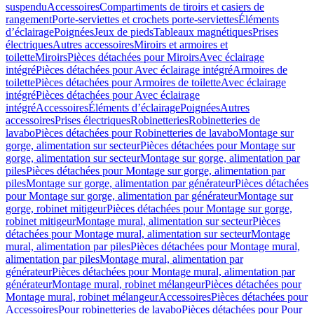
suspendu
Accessoires
Compartiments de tiroirs et casiers de
rangement
Porte-serviettes et crochets porte-serviettes
Éléments
d’éclairage
Poignées
Jeux de pieds
Tableaux magnétiques
Prises
électriques
Autres accessoires
Miroirs et armoires et
toilette
Miroirs
Pièces détachées pour Miroirs
Avec éclairage
intégré
Pièces détachées pour Avec éclairage intégré
Armoires de
toilette
Pièces détachées pour Armoires de toilette
Avec éclairage
intégré
Pièces détachées pour Avec éclairage
intégré
Accessoires
Éléments d’éclairage
Poignées
Autres
accessoires
Prises électriques
Robinetteries
Robinetteries de
lavabo
Pièces détachées pour Robinetteries de lavabo
Montage sur
gorge, alimentation sur secteur
Pièces détachées pour Montage sur
gorge, alimentation sur secteur
Montage sur gorge, alimentation par
piles
Pièces détachées pour Montage sur gorge, alimentation par
piles
Montage sur gorge, alimentation par générateur
Pièces détachées
pour Montage sur gorge, alimentation par générateur
Montage sur
gorge, robinet mitigeur
Pièces détachées pour Montage sur gorge,
robinet mitigeur
Montage mural, alimentation sur secteur
Pièces
détachées pour Montage mural, alimentation sur secteur
Montage
mural, alimentation par piles
Pièces détachées pour Montage mural,
alimentation par piles
Montage mural, alimentation par
générateur
Pièces détachées pour Montage mural, alimentation par
générateur
Montage mural, robinet mélangeur
Pièces détachées pour
Montage mural, robinet mélangeur
Accessoires
Pièces détachées pour
Accessoires
Pour robinetteries de lavabo
Pièces détachées pour Pour