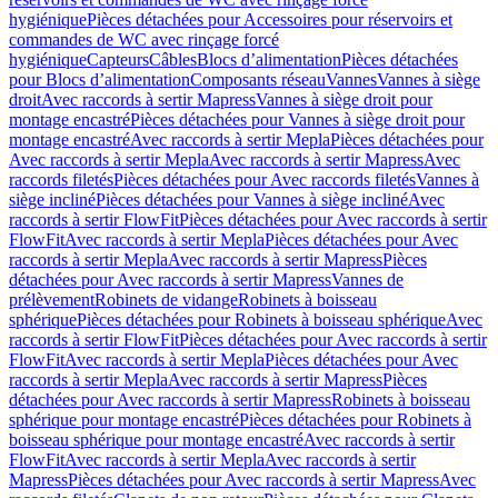
hygiénique
Pièces détachées pour Accessoires pour réservoirs et
commandes de WC avec rinçage forcé
hygiénique
Capteurs
Câbles
Blocs d’alimentation
Pièces détachées
pour Blocs d’alimentation
Composants réseau
Vannes
Vannes à siège
droit
Avec raccords à sertir Mapress
Vannes à siège droit pour
montage encastré
Pièces détachées pour Vannes à siège droit pour
montage encastré
Avec raccords à sertir Mepla
Pièces détachées pour
Avec raccords à sertir Mepla
Avec raccords à sertir Mapress
Avec
raccords filetés
Pièces détachées pour Avec raccords filetés
Vannes à
siège incliné
Pièces détachées pour Vannes à siège incliné
Avec
raccords à sertir FlowFit
Pièces détachées pour Avec raccords à sertir
FlowFit
Avec raccords à sertir Mepla
Pièces détachées pour Avec
raccords à sertir Mepla
Avec raccords à sertir Mapress
Pièces
détachées pour Avec raccords à sertir Mapress
Vannes de
prélèvement
Robinets de vidange
Robinets à boisseau
sphérique
Pièces détachées pour Robinets à boisseau sphérique
Avec
raccords à sertir FlowFit
Pièces détachées pour Avec raccords à sertir
FlowFit
Avec raccords à sertir Mepla
Pièces détachées pour Avec
raccords à sertir Mepla
Avec raccords à sertir Mapress
Pièces
détachées pour Avec raccords à sertir Mapress
Robinets à boisseau
sphérique pour montage encastré
Pièces détachées pour Robinets à
boisseau sphérique pour montage encastré
Avec raccords à sertir
FlowFit
Avec raccords à sertir Mepla
Avec raccords à sertir
Mapress
Pièces détachées pour Avec raccords à sertir Mapress
Avec