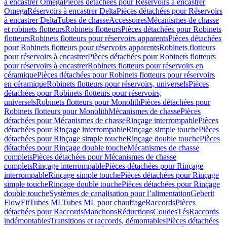
à encastrer Omega
Pièces détachées pour Réservoirs à encastrer
Omega
Réservoirs à encastrer Delta
Pièces détachées pour Réservoirs
à encastrer Delta
Tubes de chasse
Accessoires
Mécanismes de chasse
et robinets flotteurs
Robinets flotteurs
Pièces détachées pour Robinets
flotteurs
Robinets flotteurs pour réservoirs apparents
Pièces détachées
pour Robinets flotteurs pour réservoirs apparents
Robinets flotteurs
pour réservoirs à encastrer
Pièces détachées pour Robinets flotteurs
pour réservoirs à encastrer
Robinets flotteurs pour réservoirs en
céramique
Pièces détachées pour Robinets flotteurs pour réservoirs
en céramique
Robinets flotteurs pour réservoirs, universels
Pièces
détachées pour Robinets flotteurs pour réservoirs,
universels
Robinets flotteurs pour Monolith
Pièces détachées pour
Robinets flotteurs pour Monolith
Mécanismes de chasse
Pièces
détachées pour Mécanismes de chasse
Rinçage interrompable
Pièces
détachées pour Rinçage interrompable
Rinçage simple touche
Pièces
détachées pour Rinçage simple touche
Rinçage double touche
Pièces
détachées pour Rinçage double touche
Mécanismes de chasse
complets
Pièces détachées pour Mécanismes de chasse
complets
Rinçage interrompable
Pièces détachées pour Rinçage
interrompable
Rinçage simple touche
Pièces détachées pour Rinçage
simple touche
Rinçage double touche
Pièces détachées pour Rinçage
double touche
Systèmes de canalisation pour l’alimentation
Geberit
FlowFit
Tubes ML
Tubes ML pour chauffage
Raccords
Pièces
détachées pour Raccords
Manchons
Réductions
Coudes
Tés
Raccords
indémontables
Transitions et raccords, démontables
Pièces détachées