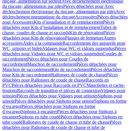
rinçage, alimentation sur secteur
Avec déclenchement électronique
du rinçage, alimentation par piles
Pièces détachées pour Avec
déclenchement électronique du rinçage, alimentation par piles
Avec
déclenchement pneumatique du rinçage
Accessoires
Pièces détachées
pour Accessoires
Kits d’installation et de remplacement
Pièces
détachées pour Kits d’installation et de remplacement
Tubes de
chasse, coudes de chasse et raccords
Kits de rénovation
Pièces
détachées pour Kits de rénovation
Plaques de fermeture
Autres
accessoires
Aides à la commande
Raccordements des appareils pour
WC, urinoirs et bidets
Vidages pour WC et vidoirs suspendus
Pièces
détachées pour Vidages pour WC et vidoirs suspendus
Coudes de
raccordement
Pièces détachées pour Coudes de
raccordement
Manchon de raccordement
Pièces détachées pour
Manchon de raccordement
Kits de raccordement
Pièces détachées
pour Kits de raccordement
Rallonges de coude de chasse
Pièces
détachées pour Rallonges de coude de chasse
Raccords en
PVC
Pièces détachées pour Raccords en PVC
Manchettes et cache-
boulons
Raccords de transition et pièces de connexion
Vidages pour
urinoirs
Pièces détachées pour Vidages pour urinoirs
Siphons pour
urinoir
Pièces détachées pour Siphons pour urinoir
Siphons en forme
d’escargot
Pièces détachées pour Siphons en forme
d’escargot
Siphons à encastrer
Pièces détachées pour Siphons à
encastrer
Siphons en tube coudé
Pièces détachées pour Siphons en
tube coudé
Rallonges de coude de chasse et tube de chasse
Pièces
détachées pour Rallonges de coude de chasse et tube de