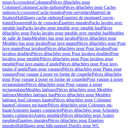
poser
Accessoires
Colonnes
Pièces détachées pour
Colonnes
Colonnes
Cache-siphons
Pièces détachées pour Cache-
siphons
Accessoires
Cache-bondes
Porte-serviettes
Matériel de
fixation
Habillages cache-siphons
Equerres de montage
Couvre-
joints
Dosserets
Kits de consoles
Étagères murales
Packs lavabo avec
meuble bas
Packs lavabo pour meuble avec meuble bas
Pièces
détachées pour Packs lavabo pour meuble avec meuble bas
Meubles
de salle de bains
Meubles bas pour lavabo
Pièces détachées pour
Meubles bas pour lavabo
Pour lave-mains
Pièces détachées pour Pour
lave-mains
Pour lavabos
Pièces détachées pour Pour lavabos
Pour
lavabos doubles
Pièces détachées pour Pour lavabos doubles
Pour
lavabos pour meuble
Pièces détachées pour Pour lavabos pour
meuble
Pour lave-mains d’angle
Pièces détachées pour Pour lave-
mains d’angle
Plans pour vasques
Pièces détachées pour Plans pour
vasques
Pour vasque à poser en forme de coupelle
Pièces détachées
pour Pour vasque à poser en forme de coupelle
Pour vasque à poser
rectangulaire
Pièces détachées pour Pour vasque à poser
rectangulaire
Meubles latéraux
Pièces détachées pour Meubles
latéraux
Meubles latéraux bas
Pièces détachées pour Meubles
latéraux bas
Colonnes hautes
Pièces détachées pour Colonnes
hautes
Colonnes mi-haute
Pièces détachées pour Colonnes mi-
haute
Armoires hautes compactes
Pièces détachées pour Armoires
hautes compactes
Autres meubles
Pièces détachées pour Autres
meubles
Étagères murales
Pièces détachées pour Étagères
murales
Habillages pour bâti-support Duofix pour WC