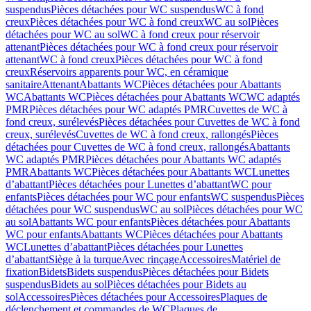
suspendus
Pièces détachées pour WC suspendus
WC à fond
creux
Pièces détachées pour WC à fond creux
WC au sol
Pièces
détachées pour WC au sol
WC à fond creux pour réservoir
attenant
Pièces détachées pour WC à fond creux pour réservoir
attenant
WC à fond creux
Pièces détachées pour WC à fond
creux
Réservoirs apparents pour WC, en céramique
sanitaire
Attenant
Abattants WC
Pièces détachées pour Abattants
WC
Abattants WC
Pièces détachées pour Abattants WC
WC adaptés
PMR
Pièces détachées pour WC adaptés PMR
Cuvettes de WC à
fond creux, surélevés
Pièces détachées pour Cuvettes de WC à fond
creux, surélevés
Cuvettes de WC à fond creux, rallongés
Pièces
détachées pour Cuvettes de WC à fond creux, rallongés
Abattants
WC adaptés PMR
Pièces détachées pour Abattants WC adaptés
PMR
Abattants WC
Pièces détachées pour Abattants WC
Lunettes
d’abattant
Pièces détachées pour Lunettes d’abattant
WC pour
enfants
Pièces détachées pour WC pour enfants
WC suspendus
Pièces
détachées pour WC suspendus
WC au sol
Pièces détachées pour WC
au sol
Abattants WC pour enfants
Pièces détachées pour Abattants
WC pour enfants
Abattants WC
Pièces détachées pour Abattants
WC
Lunettes d’abattant
Pièces détachées pour Lunettes
d’abattant
Siège à la turque
Avec rinçage
Accessoires
Matériel de
fixation
Bidets
Bidets suspendus
Pièces détachées pour Bidets
suspendus
Bidets au sol
Pièces détachées pour Bidets au
sol
Accessoires
Pièces détachées pour Accessoires
Plaques de
déclenchement et commandes de WC
Plaques de