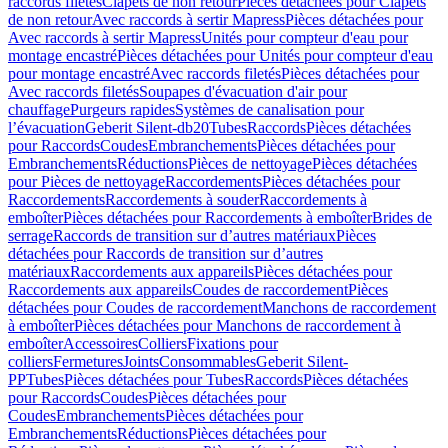
raccords filetés
Clapets de non retour
Pièces détachées pour Clapets
de non retour
Avec raccords à sertir Mapress
Pièces détachées pour
Avec raccords à sertir Mapress
Unités pour compteur d'eau pour
montage encastré
Pièces détachées pour Unités pour compteur d'eau
pour montage encastré
Avec raccords filetés
Pièces détachées pour
Avec raccords filetés
Soupapes d'évacuation d'air pour
chauffage
Purgeurs rapides
Systèmes de canalisation pour
l’évacuation
Geberit Silent-db20
Tubes
Raccords
Pièces détachées
pour Raccords
Coudes
Embranchements
Pièces détachées pour
Embranchements
Réductions
Pièces de nettoyage
Pièces détachées
pour Pièces de nettoyage
Raccordements
Pièces détachées pour
Raccordements
Raccordements à souder
Raccordements à
emboîter
Pièces détachées pour Raccordements à emboîter
Brides de
serrage
Raccords de transition sur d’autres matériaux
Pièces
détachées pour Raccords de transition sur d’autres
matériaux
Raccordements aux appareils
Pièces détachées pour
Raccordements aux appareils
Coudes de raccordement
Pièces
détachées pour Coudes de raccordement
Manchons de raccordement
à emboîter
Pièces détachées pour Manchons de raccordement à
emboîter
Accessoires
Colliers
Fixations pour
colliers
Fermetures
Joints
Consommables
Geberit Silent-
PP
Tubes
Pièces détachées pour Tubes
Raccords
Pièces détachées
pour Raccords
Coudes
Pièces détachées pour
Coudes
Embranchements
Pièces détachées pour
Embranchements
Réductions
Pièces détachées pour