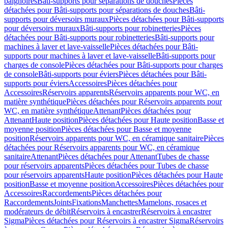
baignoires
Bâti-supports pour séparations de douches
Pièces
détachées pour Bâti-supports pour séparations de douches
Bâti-
supports pour déversoirs muraux
Pièces détachées pour Bâti-supports
pour déversoirs muraux
Bâti-supports pour robinetteries
Pièces
détachées pour Bâti-supports pour robinetteries
Bâti-supports pour
machines à laver et lave-vaisselle
Pièces détachées pour Bâti-
supports pour machines à laver et lave-vaisselle
Bâti-supports pour
charges de console
Pièces détachées pour Bâti-supports pour charges
de console
Bâti-supports pour éviers
Pièces détachées pour Bâti-
supports pour éviers
Accessoires
Pièces détachées pour
Accessoires
Réservoirs apparents
Réservoirs apparents pour WC, en
matière synthétique
Pièces détachées pour Réservoirs apparents pour
WC, en matière synthétique
Attenant
Pièces détachées pour
Attenant
Haute position
Pièces détachées pour Haute position
Basse et
moyenne position
Pièces détachées pour Basse et moyenne
position
Réservoirs apparents pour WC, en céramique sanitaire
Pièces
détachées pour Réservoirs apparents pour WC, en céramique
sanitaire
Attenant
Pièces détachées pour Attenant
Tubes de chasse
pour réservoirs apparents
Pièces détachées pour Tubes de chasse
pour réservoirs apparents
Haute position
Pièces détachées pour Haute
position
Basse et moyenne position
Accessoires
Pièces détachées pour
Accessoires
Raccordements
Pièces détachées pour
Raccordements
Joints
Fixations
Manchettes
Mamelons, rosaces et
modérateurs de débit
Réservoirs à encastrer
Réservoirs à encastrer
Sigma
Pièces détachées pour Réservoirs à encastrer Sigma
Réservoirs