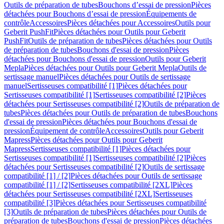
Outils de préparation de tubes
Bouchons d’essai de pression
Pièces
détachées pour Bouchons d’essai de pression
Équipements de
contrôle
Accessoires
Pièces détachées pour Accessoires
Outils pour
Geberit PushFit
Pièces détachées pour Outils pour Geberit
PushFit
Outils de préparation de tubes
Pièces détachées pour Outils
de préparation de tubes
Bouchons d'essai de pression
Pièces
détachées pour Bouchons d'essai de pression
Outils pour Geberit
Mepla
Pièces détachées pour Outils pour Geberit Mepla
Outils de
sertissage manuel
Pièces détachées pour Outils de sertissage
manuel
Sertisseuses compatibilité [1]
Pièces détachées pour
Sertisseuses compatibilité [1]
Sertisseuses compatibilité [2]
Pièces
détachées pour Sertisseuses compatibilité [2]
Outils de préparation de
tubes
Pièces détachées pour Outils de préparation de tubes
Bouchons
d'essai de pression
Pièces détachées pour Bouchons d'essai de
pression
Équipement de contrôle
Accessoires
Outils pour Geberit
Mapress
Pièces détachées pour Outils pour Geberit
Mapress
Sertisseuses compatibilité [1]
Pièces détachées pour
Sertisseuses compatibilité [1]
Sertisseuses compatibilité [2]
Pièces
détachées pour Sertisseuses compatibilité [2]
Outils de sertissage
compatibilité [1] / [2]
Pièces détachées pour Outils de sertissage
compatibilité [1] / [2]
Sertisseuses compatibilité [2XL]
Pièces
détachées pour Sertisseuses compatibilité [2XL]
Sertisseuses
compatibilité [3]
Pièces détachées pour Sertisseuses compatibilité
[3]
Outils de préparation de tubes
Pièces détachées pour Outils de
préparation de tubes
Bouchons d'essai de pression
Pièces détachées