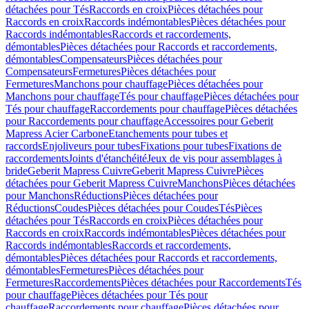
détachées pour Tés
Raccords en croix
Pièces détachées pour
Raccords en croix
Raccords indémontables
Pièces détachées pour
Raccords indémontables
Raccords et raccordements,
démontables
Pièces détachées pour Raccords et raccordements,
démontables
Compensateurs
Pièces détachées pour
Compensateurs
Fermetures
Pièces détachées pour
Fermetures
Manchons pour chauffage
Pièces détachées pour
Manchons pour chauffage
Tés pour chauffage
Pièces détachées pour
Tés pour chauffage
Raccordements pour chauffage
Pièces détachées
pour Raccordements pour chauffage
Accessoires pour Geberit
Mapress Acier Carbone
Etanchements pour tubes et
raccords
Enjoliveurs pour tubes
Fixations pour tubes
Fixations de
raccordements
Joints d'étanchéité
Jeux de vis pour assemblages à
bride
Geberit Mapress Cuivre
Geberit Mapress Cuivre
Pièces
détachées pour Geberit Mapress Cuivre
Manchons
Pièces détachées
pour Manchons
Réductions
Pièces détachées pour
Réductions
Coudes
Pièces détachées pour Coudes
Tés
Pièces
détachées pour Tés
Raccords en croix
Pièces détachées pour
Raccords en croix
Raccords indémontables
Pièces détachées pour
Raccords indémontables
Raccords et raccordements,
démontables
Pièces détachées pour Raccords et raccordements,
démontables
Fermetures
Pièces détachées pour
Fermetures
Raccordements
Pièces détachées pour Raccordements
Tés
pour chauffage
Pièces détachées pour Tés pour
chauffage
Raccordements pour chauffage
Pièces détachées pour