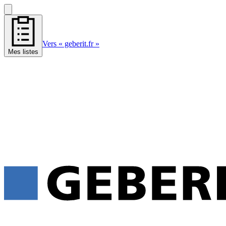
Vers « geberit.fr »
Mes listes