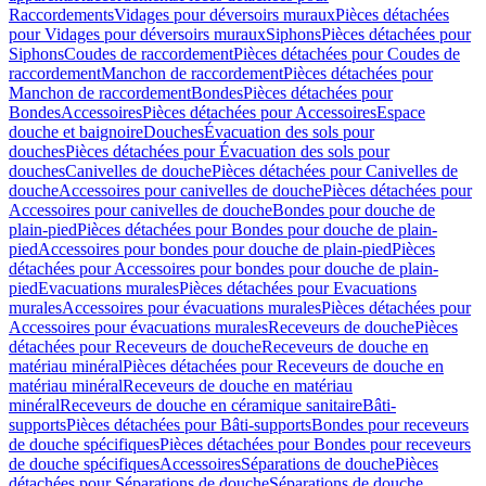
Raccordements
Vidages pour déversoirs muraux
Pièces détachées
pour Vidages pour déversoirs muraux
Siphons
Pièces détachées pour
Siphons
Coudes de raccordement
Pièces détachées pour Coudes de
raccordement
Manchon de raccordement
Pièces détachées pour
Manchon de raccordement
Bondes
Pièces détachées pour
Bondes
Accessoires
Pièces détachées pour Accessoires
Espace
douche et baignoire
Douches
Évacuation des sols pour
douches
Pièces détachées pour Évacuation des sols pour
douches
Canivelles de douche
Pièces détachées pour Canivelles de
douche
Accessoires pour canivelles de douche
Pièces détachées pour
Accessoires pour canivelles de douche
Bondes pour douche de
plain-pied
Pièces détachées pour Bondes pour douche de plain-
pied
Accessoires pour bondes pour douche de plain-pied
Pièces
détachées pour Accessoires pour bondes pour douche de plain-
pied
Evacuations murales
Pièces détachées pour Evacuations
murales
Accessoires pour évacuations murales
Pièces détachées pour
Accessoires pour évacuations murales
Receveurs de douche
Pièces
détachées pour Receveurs de douche
Receveurs de douche en
matériau minéral
Pièces détachées pour Receveurs de douche en
matériau minéral
Receveurs de douche en matériau
minéral
Receveurs de douche en céramique sanitaire
Bâti-
supports
Pièces détachées pour Bâti-supports
Bondes pour receveurs
de douche spécifiques
Pièces détachées pour Bondes pour receveurs
de douche spécifiques
Accessoires
Séparations de douche
Pièces
détachées pour Séparations de douche
Séparations de douche