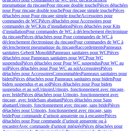
pneumatique du rinçage
Pour rinçage double touche
Pièces détachées
pour Pour rinçage double touche
Pour rinçage simple touche
Pièces
détachées pour Pour rinçage simple touche
Accessoires pour
commandes de WC
Pièces détachées pour Accessoires pour
commandes de WC
Kits d’installation
Pièces détachées pour Kits
d’installation
Pour commandes de WC à déclenchement électronique
du rinçage
Pièces détachées pour Pour commandes de WC à
déclenchement électronique du rinçage
Pour commandes de WC à
déclenchement pneumatique du rinçage
Raccordements
Panneaux
sanitaires Geberit Monolith
Panneaux sanitaires pour WC
Pièces
détachées pour Panneaux sanitaires pour WC
Pour WC
suspendus
Pièces détachées pour Pour WC suspendus
Pour WC au
sol
Pièces détachées pour Pour WC au sol
Accessoires
Pièces
détachées pour Accessoires
Consommables
Panneaux sanitaires pour
bidets
Pièces détachées pour Panneaux sanitaires pour bidets
Pour
bidets suspendus et au sol
Pièces détachées pour Pour bidets
suspendus et au sol
Urinoirs
Urinoirs, fonctionnement avec rinçage,
avec bride
Pièces détachées pour Urinoirs, fonctionnement avec
rinçage, avec bride
Sans abattant
Pièces détachées pour Sans
abattant
Urinoirs, fonctionnement avec rinçage, sans bride
Pièces
détachées pour Urinoirs, fonctionnement avec rinçage, sans
bride
Pour commande d’urinoir apparente ou à encastrer
Pièces
détachées pour Pour commande d’urinoir apparente ou à
encastrer
Avec commande d'urinoir intégrée
Pièces détachées pour