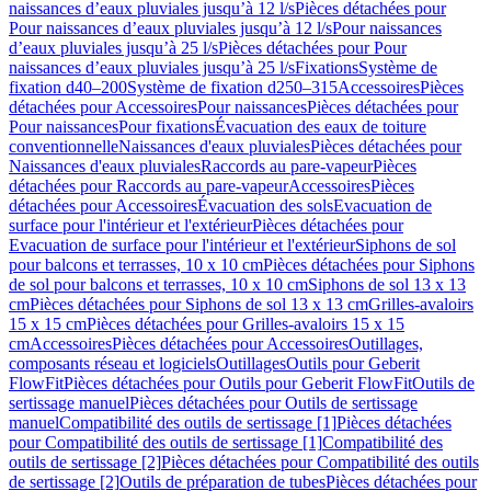
naissances d’eaux pluviales jusqu’à 12 l/s
Pièces détachées pour
Pour naissances d’eaux pluviales jusqu’à 12 l/s
Pour naissances
d’eaux pluviales jusqu’à 25 l/s
Pièces détachées pour Pour
naissances d’eaux pluviales jusqu’à 25 l/s
Fixations
Système de
fixation d40–200
Système de fixation d250–315
Accessoires
Pièces
détachées pour Accessoires
Pour naissances
Pièces détachées pour
Pour naissances
Pour fixations
Évacuation des eaux de toiture
conventionnelle
Naissances d'eaux pluviales
Pièces détachées pour
Naissances d'eaux pluviales
Raccords au pare-vapeur
Pièces
détachées pour Raccords au pare-vapeur
Accessoires
Pièces
détachées pour Accessoires
Évacuation des sols
Evacuation de
surface pour l'intérieur et l'extérieur
Pièces détachées pour
Evacuation de surface pour l'intérieur et l'extérieur
Siphons de sol
pour balcons et terrasses, 10 x 10 cm
Pièces détachées pour Siphons
de sol pour balcons et terrasses, 10 x 10 cm
Siphons de sol 13 x 13
cm
Pièces détachées pour Siphons de sol 13 x 13 cm
Grilles-avaloirs
15 x 15 cm
Pièces détachées pour Grilles-avaloirs 15 x 15
cm
Accessoires
Pièces détachées pour Accessoires
Outillages,
composants réseau et logiciels
Outillages
Outils pour Geberit
FlowFit
Pièces détachées pour Outils pour Geberit FlowFit
Outils de
sertissage manuel
Pièces détachées pour Outils de sertissage
manuel
Compatibilité des outils de sertissage [1]
Pièces détachées
pour Compatibilité des outils de sertissage [1]
Compatibilité des
outils de sertissage [2]
Pièces détachées pour Compatibilité des outils
de sertissage [2]
Outils de préparation de tubes
Pièces détachées pour