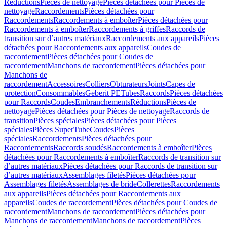
Réductions
Pièces de nettoyage
Pièces détachées pour Pièces de
nettoyage
Raccordements
Pièces détachées pour
Raccordements
Raccordements à emboîter
Pièces détachées pour
Raccordements à emboîter
Raccordements à griffes
Raccords de
transition sur d’autres matériaux
Raccordements aux appareils
Pièces
détachées pour Raccordements aux appareils
Coudes de
raccordement
Pièces détachées pour Coudes de
raccordement
Manchons de raccordement
Pièces détachées pour
Manchons de
raccordement
Accessoires
Colliers
Obturateurs
Joints
Capes de
protection
Consommables
Geberit PE
Tubes
Raccords
Pièces détachées
pour Raccords
Coudes
Embranchements
Réductions
Pièces de
nettoyage
Pièces détachées pour Pièces de nettoyage
Raccords de
transition
Pièces spéciales
Pièces détachées pour Pièces
spéciales
Pièces SuperTube
Coudes
Pièces
spéciales
Raccordements
Pièces détachées pour
Raccordements
Raccords soudés
Raccordements à emboîter
Pièces
détachées pour Raccordements à emboîter
Raccords de transition sur
d’autres matériaux
Pièces détachées pour Raccords de transition sur
d’autres matériaux
Assemblages filetés
Pièces détachées pour
Assemblages filetés
Assemblages de bride
Collerettes
Raccordements
aux appareils
Pièces détachées pour Raccordements aux
appareils
Coudes de raccordement
Pièces détachées pour Coudes de
raccordement
Manchons de raccordement
Pièces détachées pour
Manchons de raccordement
Manchons de raccordement
Pièces