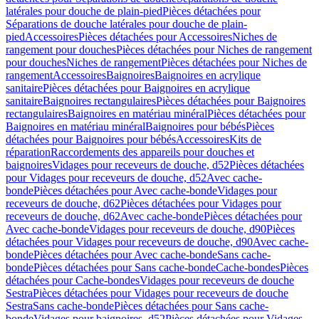
latérales pour douche de plain-pied
Pièces détachées pour
Séparations de douche latérales pour douche de plain-
pied
Accessoires
Pièces détachées pour Accessoires
Niches de
rangement pour douches
Pièces détachées pour Niches de rangement
pour douches
Niches de rangement
Pièces détachées pour Niches de
rangement
Accessoires
Baignoires
Baignoires en acrylique
sanitaire
Pièces détachées pour Baignoires en acrylique
sanitaire
Baignoires rectangulaires
Pièces détachées pour Baignoires
rectangulaires
Baignoires en matériau minéral
Pièces détachées pour
Baignoires en matériau minéral
Baignoires pour bébés
Pièces
détachées pour Baignoires pour bébés
Accessoires
Kits de
réparation
Raccordements des appareils pour douches et
baignoires
Vidages pour receveurs de douche, d52
Pièces détachées
pour Vidages pour receveurs de douche, d52
Avec cache-
bonde
Pièces détachées pour Avec cache-bonde
Vidages pour
receveurs de douche, d62
Pièces détachées pour Vidages pour
receveurs de douche, d62
Avec cache-bonde
Pièces détachées pour
Avec cache-bonde
Vidages pour receveurs de douche, d90
Pièces
détachées pour Vidages pour receveurs de douche, d90
Avec cache-
bonde
Pièces détachées pour Avec cache-bonde
Sans cache-
bonde
Pièces détachées pour Sans cache-bonde
Cache-bondes
Pièces
détachées pour Cache-bondes
Vidages pour receveurs de douche
Sestra
Pièces détachées pour Vidages pour receveurs de douche
Sestra
Sans cache-bonde
Pièces détachées pour Sans cache-
bonde
Vidages pour baignoires, d52
Pièces détachées pour Vidages