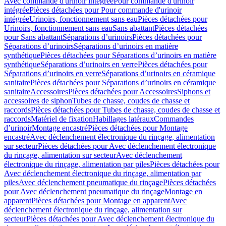
Avec commande d'urinoir intégrée
Pour commande d'urinoir
intégrée
Pièces détachées pour Pour commande d'urinoir
intégrée
Urinoirs, fonctionnement sans eau
Pièces détachées pour
Urinoirs, fonctionnement sans eau
Sans abattant
Pièces détachées
pour Sans abattant
Séparations d’urinoirs
Pièces détachées pour
Séparations d’urinoirs
Séparations d’urinoirs en matière
synthétique
Pièces détachées pour Séparations d’urinoirs en matière
synthétique
Séparations d’urinoirs en verre
Pièces détachées pour
Séparations d’urinoirs en verre
Séparations d’urinoirs en céramique
sanitaire
Pièces détachées pour Séparations d’urinoirs en céramique
sanitaire
Accessoires
Pièces détachées pour Accessoires
Siphons et
accessoires de siphon
Tubes de chasse, coudes de chasse et
raccords
Pièces détachées pour Tubes de chasse, coudes de chasse et
raccords
Matériel de fixation
Habillages latéraux
Commandes
dʼurinoir
Montage encastré
Pièces détachées pour Montage
encastré
Avec déclenchement électronique du rinçage, alimentation
sur secteur
Pièces détachées pour Avec déclenchement électronique
du rinçage, alimentation sur secteur
Avec déclenchement
électronique du rinçage, alimentation par piles
Pièces détachées pour
Avec déclenchement électronique du rinçage, alimentation par
piles
Avec déclenchement pneumatique du rinçage
Pièces détachées
pour Avec déclenchement pneumatique du rinçage
Montage en
apparent
Pièces détachées pour Montage en apparent
Avec
déclenchement électronique du rinçage, alimentation sur
secteur
Pièces détachées pour Avec déclenchement électronique du