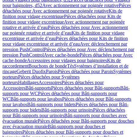
pour baignoires, d52
Avec actionnement par poignée rotative
Pièces
détachées pour Avec actionnement par poignée rotative
Kits de
finition pour vidage excentrique
Pièces détachées pour Kits de
finition pour vidage excentrique
Avec actionnement par poignée
rotative et arrivée d’eau
Pièces détachées pour Avec actionnement
par poignée rotative et arrivée d’eau
Kits de finition pour vidage
excentrique et arrivée d’eau
Pièces détachées pour Kits de finition
pour vidage excentrique et arrivée d’eau
Avec déclenchement par
pression PushControl
Pièces détachées pour Avec déclenchement par
pression PushControl
Avec cache-bonde
Pièces détachées pour Avec
cache-bonde
Accessoires pour vidages pour baignoires
Kits de
raccordement
Bouchons de bonde
Tés
Systèmes d’installation et de
rinçage
Geberit Duofix
Parois
Pièces détachées pour Parois
Systèmes
porteurs
Pièces détachées pour Systèmes
porteurs
Habillages
Accessoires
Pièces détachées pour
Accessoires
Bâti-supports
Pièces détachées pour Bâti-supports
Bâti-
supports pour WC
Pièces détachées pour Bâti-supports pour
WC
Bâti-supports pour lavabos
Pièces détachées pour Bâti-supports
pour lavabos
Bâti-supports pour bidets
Pièces détachées pour Bâti-
supports pour bidets
Bâti-supports pour urinoirs
Pièces détachées
pour Bâti-supports pour urinoirs
Bâti-supports pour douches avec
évacuation murale
Pièces détachées pour Bâti-supports pour douches
avec évacuation murale
Bâti-supports pour douches et
baignoires
Pièces détachées pour Bâti-supports pour douches et