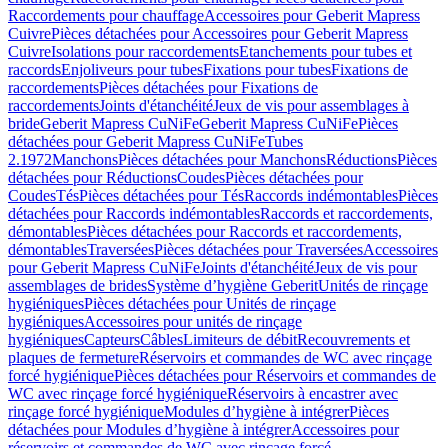
Raccordements pour chauffage
Accessoires pour Geberit Mapress
Cuivre
Pièces détachées pour Accessoires pour Geberit Mapress
Cuivre
Isolations pour raccordements
Etanchements pour tubes et
raccords
Enjoliveurs pour tubes
Fixations pour tubes
Fixations de
raccordements
Pièces détachées pour Fixations de
raccordements
Joints d'étanchéité
Jeux de vis pour assemblages à
bride
Geberit Mapress CuNiFe
Geberit Mapress CuNiFe
Pièces
détachées pour Geberit Mapress CuNiFe
Tubes
2.1972
Manchons
Pièces détachées pour Manchons
Réductions
Pièces
détachées pour Réductions
Coudes
Pièces détachées pour
Coudes
Tés
Pièces détachées pour Tés
Raccords indémontables
Pièces
détachées pour Raccords indémontables
Raccords et raccordements,
démontables
Pièces détachées pour Raccords et raccordements,
démontables
Traversées
Pièces détachées pour Traversées
Accessoires
pour Geberit Mapress CuNiFe
Joints d'étanchéité
Jeux de vis pour
assemblages de brides
Système d’hygiène Geberit
Unités de rinçage
hygiéniques
Pièces détachées pour Unités de rinçage
hygiéniques
Accessoires pour unités de rinçage
hygiéniques
Capteurs
Câbles
Limiteurs de débit
Recouvrements et
plaques de fermeture
Réservoirs et commandes de WC avec rinçage
forcé hygiénique
Pièces détachées pour Réservoirs et commandes de
WC avec rinçage forcé hygiénique
Réservoirs à encastrer avec
rinçage forcé hygiénique
Modules d’hygiène à intégrer
Pièces
détachées pour Modules d’hygiène à intégrer
Accessoires pour
réservoirs et commandes de WC avec rinçage forcé