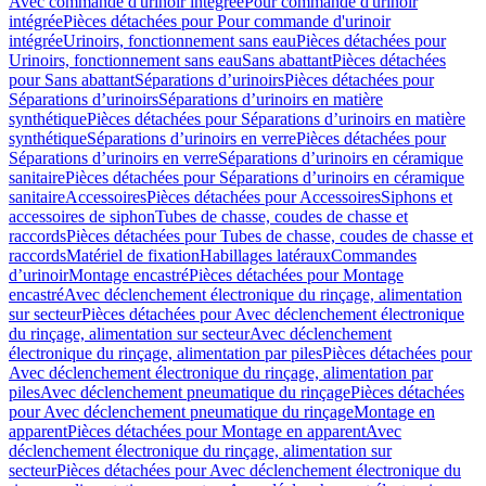
Avec commande d'urinoir intégrée
Pour commande d'urinoir
intégrée
Pièces détachées pour Pour commande d'urinoir
intégrée
Urinoirs, fonctionnement sans eau
Pièces détachées pour
Urinoirs, fonctionnement sans eau
Sans abattant
Pièces détachées
pour Sans abattant
Séparations d’urinoirs
Pièces détachées pour
Séparations d’urinoirs
Séparations d’urinoirs en matière
synthétique
Pièces détachées pour Séparations d’urinoirs en matière
synthétique
Séparations d’urinoirs en verre
Pièces détachées pour
Séparations d’urinoirs en verre
Séparations d’urinoirs en céramique
sanitaire
Pièces détachées pour Séparations d’urinoirs en céramique
sanitaire
Accessoires
Pièces détachées pour Accessoires
Siphons et
accessoires de siphon
Tubes de chasse, coudes de chasse et
raccords
Pièces détachées pour Tubes de chasse, coudes de chasse et
raccords
Matériel de fixation
Habillages latéraux
Commandes
dʼurinoir
Montage encastré
Pièces détachées pour Montage
encastré
Avec déclenchement électronique du rinçage, alimentation
sur secteur
Pièces détachées pour Avec déclenchement électronique
du rinçage, alimentation sur secteur
Avec déclenchement
électronique du rinçage, alimentation par piles
Pièces détachées pour
Avec déclenchement électronique du rinçage, alimentation par
piles
Avec déclenchement pneumatique du rinçage
Pièces détachées
pour Avec déclenchement pneumatique du rinçage
Montage en
apparent
Pièces détachées pour Montage en apparent
Avec
déclenchement électronique du rinçage, alimentation sur
secteur
Pièces détachées pour Avec déclenchement électronique du