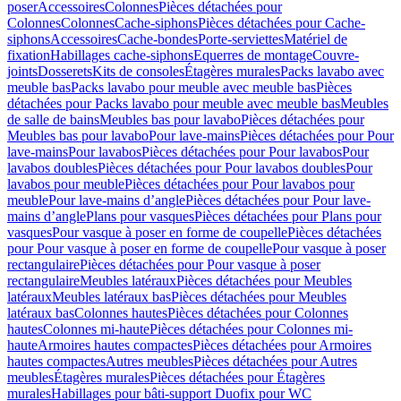
poser
Accessoires
Colonnes
Pièces détachées pour
Colonnes
Colonnes
Cache-siphons
Pièces détachées pour Cache-
siphons
Accessoires
Cache-bondes
Porte-serviettes
Matériel de
fixation
Habillages cache-siphons
Equerres de montage
Couvre-
joints
Dosserets
Kits de consoles
Étagères murales
Packs lavabo avec
meuble bas
Packs lavabo pour meuble avec meuble bas
Pièces
détachées pour Packs lavabo pour meuble avec meuble bas
Meubles
de salle de bains
Meubles bas pour lavabo
Pièces détachées pour
Meubles bas pour lavabo
Pour lave-mains
Pièces détachées pour Pour
lave-mains
Pour lavabos
Pièces détachées pour Pour lavabos
Pour
lavabos doubles
Pièces détachées pour Pour lavabos doubles
Pour
lavabos pour meuble
Pièces détachées pour Pour lavabos pour
meuble
Pour lave-mains d’angle
Pièces détachées pour Pour lave-
mains d’angle
Plans pour vasques
Pièces détachées pour Plans pour
vasques
Pour vasque à poser en forme de coupelle
Pièces détachées
pour Pour vasque à poser en forme de coupelle
Pour vasque à poser
rectangulaire
Pièces détachées pour Pour vasque à poser
rectangulaire
Meubles latéraux
Pièces détachées pour Meubles
latéraux
Meubles latéraux bas
Pièces détachées pour Meubles
latéraux bas
Colonnes hautes
Pièces détachées pour Colonnes
hautes
Colonnes mi-haute
Pièces détachées pour Colonnes mi-
haute
Armoires hautes compactes
Pièces détachées pour Armoires
hautes compactes
Autres meubles
Pièces détachées pour Autres
meubles
Étagères murales
Pièces détachées pour Étagères
murales
Habillages pour bâti-support Duofix pour WC