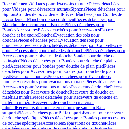
Raccordements
Vidages pour déversoirs muraux
Pièces détachées
pour Vidages pour déversoirs muraux
Siphons
Pièces détachées pour
Siphons
Coudes de raccordement
Pièces détachées pour Coudes de
raccordement
Manchon de raccordement
Pièces détachées pour
Manchon de raccordement
Bondes
Pièces détachées pour
Bondes
Accessoires
Pièces détachées pour Accessoires
Espace
douche et baignoire
Douches
Évacuation des sols pour
douches
Pièces détachées pour Évacuation des sols pour
douches
Canivelles de douche
Pièces détachées pour Canivelles de
douche
Accessoires pour canivelles de douche
Pièces détachées pour
Accessoires pour canivelles de douche
Bondes pour douche de
plain-pied
Pièces détachées pour Bondes pour douche de plain-
pied
Accessoires pour bondes pour douche de plain-pied
Pièces
détachées pour Accessoires pour bondes pour douche de plain-
pied
Evacuations murales
Pièces détachées pour Evacuations
murales
Accessoires pour évacuations murales
Pièces détachées pour
Accessoires pour évacuations murales
Receveurs de douche
Pièces
détachées pour Receveurs de douche
Receveurs de douche en
matériau minéral
Pièces détachées pour Receveurs de douche en
matériau minéral
Receveurs de douche en matériau
minéral
Receveurs de douche en céramique sanitaire
Bâti-
supports
Pièces détachées pour Bâti-supports
Bondes pour receveurs
de douche spécifiques
Pièces détachées pour Bondes pour receveurs
de douche spécifiques
Accessoires
Séparations de douche
Pièces
détachées pour Séparations de douche
Séparations de douche