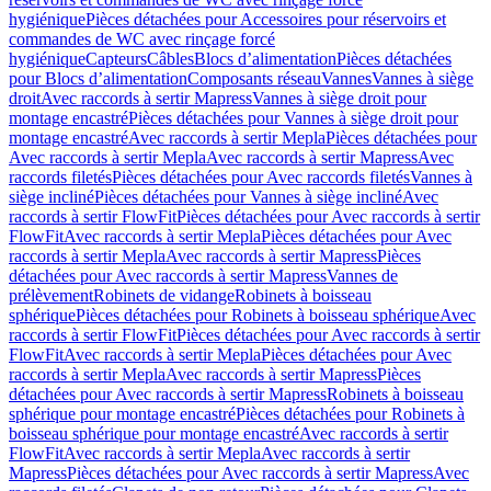
hygiénique
Pièces détachées pour Accessoires pour réservoirs et
commandes de WC avec rinçage forcé
hygiénique
Capteurs
Câbles
Blocs d’alimentation
Pièces détachées
pour Blocs d’alimentation
Composants réseau
Vannes
Vannes à siège
droit
Avec raccords à sertir Mapress
Vannes à siège droit pour
montage encastré
Pièces détachées pour Vannes à siège droit pour
montage encastré
Avec raccords à sertir Mepla
Pièces détachées pour
Avec raccords à sertir Mepla
Avec raccords à sertir Mapress
Avec
raccords filetés
Pièces détachées pour Avec raccords filetés
Vannes à
siège incliné
Pièces détachées pour Vannes à siège incliné
Avec
raccords à sertir FlowFit
Pièces détachées pour Avec raccords à sertir
FlowFit
Avec raccords à sertir Mepla
Pièces détachées pour Avec
raccords à sertir Mepla
Avec raccords à sertir Mapress
Pièces
détachées pour Avec raccords à sertir Mapress
Vannes de
prélèvement
Robinets de vidange
Robinets à boisseau
sphérique
Pièces détachées pour Robinets à boisseau sphérique
Avec
raccords à sertir FlowFit
Pièces détachées pour Avec raccords à sertir
FlowFit
Avec raccords à sertir Mepla
Pièces détachées pour Avec
raccords à sertir Mepla
Avec raccords à sertir Mapress
Pièces
détachées pour Avec raccords à sertir Mapress
Robinets à boisseau
sphérique pour montage encastré
Pièces détachées pour Robinets à
boisseau sphérique pour montage encastré
Avec raccords à sertir
FlowFit
Avec raccords à sertir Mepla
Avec raccords à sertir
Mapress
Pièces détachées pour Avec raccords à sertir Mapress
Avec