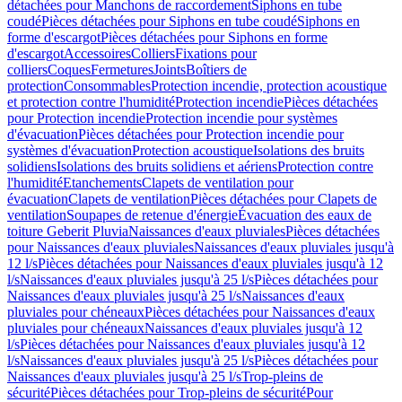
détachées pour Manchons de raccordement
Siphons en tube
coudé
Pièces détachées pour Siphons en tube coudé
Siphons en
forme d'escargot
Pièces détachées pour Siphons en forme
d'escargot
Accessoires
Colliers
Fixations pour
colliers
Coques
Fermetures
Joints
Boîtiers de
protection
Consommables
Protection incendie, protection acoustique
et protection contre l'humidité
Protection incendie
Pièces détachées
pour Protection incendie
Protection incendie pour systèmes
d'évacuation
Pièces détachées pour Protection incendie pour
systèmes d'évacuation
Protection acoustique
Isolations des bruits
solidiens
Isolations des bruits solidiens et aériens
Protection contre
l'humidité
Etanchements
Clapets de ventilation pour
évacuation
Clapets de ventilation
Pièces détachées pour Clapets de
ventilation
Soupapes de retenue d'énergie
Évacuation des eaux de
toiture Geberit Pluvia
Naissances d'eaux pluviales
Pièces détachées
pour Naissances d'eaux pluviales
Naissances d'eaux pluviales jusqu'à
12 l/s
Pièces détachées pour Naissances d'eaux pluviales jusqu'à 12
l/s
Naissances d'eaux pluviales jusqu'à 25 l/s
Pièces détachées pour
Naissances d'eaux pluviales jusqu'à 25 l/s
Naissances d'eaux
pluviales pour chéneaux
Pièces détachées pour Naissances d'eaux
pluviales pour chéneaux
Naissances d'eaux pluviales jusqu'à 12
l/s
Pièces détachées pour Naissances d'eaux pluviales jusqu'à 12
l/s
Naissances d'eaux pluviales jusqu'à 25 l/s
Pièces détachées pour
Naissances d'eaux pluviales jusqu'à 25 l/s
Trop-pleins de
sécurité
Pièces détachées pour Trop-pleins de sécurité
Pour