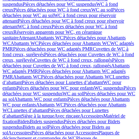
suspendus
Pièces détachées pour WC suspendus
WC à fond
creux
Pièces détachées pour WC à fond creux
WC au sol
Pièces
détachées pour WC au sol
WC à fond creux pour réservoir
attenant
Pièces détachées pour WC à fond creux pour réservoir
attenant
WC à fond creux
Pièces détachées pour WC à fond
creux
Réservoirs apparents pour WC, en céramique
sanitaire
Attenant
Abattants WC
Pièces détachées pour Abattants
WC
Abattants WC
Pièces détachées pour Abattants WC
WC adaptés
PMR
Pièces détachées pour WC adaptés PMR
Cuvettes de WC à
fond creux, surélevés
Pièces détachées pour Cuvettes de WC à fond
creux, surélevés
Cuvettes de WC à fond creux, rallongés
Pièces
détachées pour Cuvettes de WC à fond creux, rallongés
Abattants
WC adaptés PMR
Pièces détachées pour Abattants WC adaptés
PMR
Abattants WC
Pièces détachées pour Abattants WC
Lunettes
d’abattant
Pièces détachées pour Lunettes d’abattant
WC pour
enfants
Pièces détachées pour WC pour enfants
WC suspendus
Pièces
détachées pour WC suspendus
WC au sol
Pièces détachées pour WC
au sol
Abattants WC pour enfants
Pièces détachées pour Abattants
WC pour enfants
Abattants WC
Pièces détachées pour Abattants
WC
Lunettes d’abattant
Pièces détachées pour Lunettes
d’abattant
Siège à la turque
Avec rinçage
Accessoires
Matériel de
fixation
Bidets
Bidets suspendus
Pièces détachées pour Bidets
suspendus
Bidets au sol
Pièces détachées pour Bidets au
sol
Accessoires
Pièces détachées pour Accessoires
Plaques de
déclenchement et commandes de WC
Plaques de