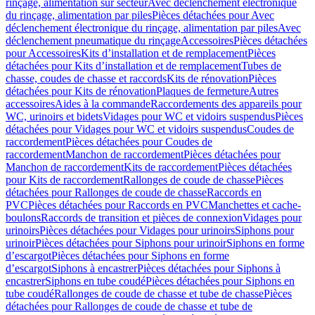
rinçage, alimentation sur secteur
Avec déclenchement électronique
du rinçage, alimentation par piles
Pièces détachées pour Avec
déclenchement électronique du rinçage, alimentation par piles
Avec
déclenchement pneumatique du rinçage
Accessoires
Pièces détachées
pour Accessoires
Kits d’installation et de remplacement
Pièces
détachées pour Kits d’installation et de remplacement
Tubes de
chasse, coudes de chasse et raccords
Kits de rénovation
Pièces
détachées pour Kits de rénovation
Plaques de fermeture
Autres
accessoires
Aides à la commande
Raccordements des appareils pour
WC, urinoirs et bidets
Vidages pour WC et vidoirs suspendus
Pièces
détachées pour Vidages pour WC et vidoirs suspendus
Coudes de
raccordement
Pièces détachées pour Coudes de
raccordement
Manchon de raccordement
Pièces détachées pour
Manchon de raccordement
Kits de raccordement
Pièces détachées
pour Kits de raccordement
Rallonges de coude de chasse
Pièces
détachées pour Rallonges de coude de chasse
Raccords en
PVC
Pièces détachées pour Raccords en PVC
Manchettes et cache-
boulons
Raccords de transition et pièces de connexion
Vidages pour
urinoirs
Pièces détachées pour Vidages pour urinoirs
Siphons pour
urinoir
Pièces détachées pour Siphons pour urinoir
Siphons en forme
d’escargot
Pièces détachées pour Siphons en forme
d’escargot
Siphons à encastrer
Pièces détachées pour Siphons à
encastrer
Siphons en tube coudé
Pièces détachées pour Siphons en
tube coudé
Rallonges de coude de chasse et tube de chasse
Pièces
détachées pour Rallonges de coude de chasse et tube de