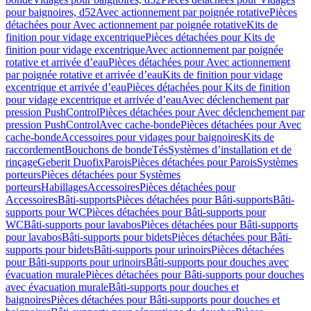
pour baignoires, d52
Avec actionnement par poignée rotative
Pièces
détachées pour Avec actionnement par poignée rotative
Kits de
finition pour vidage excentrique
Pièces détachées pour Kits de
finition pour vidage excentrique
Avec actionnement par poignée
rotative et arrivée d’eau
Pièces détachées pour Avec actionnement
par poignée rotative et arrivée d’eau
Kits de finition pour vidage
excentrique et arrivée d’eau
Pièces détachées pour Kits de finition
pour vidage excentrique et arrivée d’eau
Avec déclenchement par
pression PushControl
Pièces détachées pour Avec déclenchement par
pression PushControl
Avec cache-bonde
Pièces détachées pour Avec
cache-bonde
Accessoires pour vidages pour baignoires
Kits de
raccordement
Bouchons de bonde
Tés
Systèmes d’installation et de
rinçage
Geberit Duofix
Parois
Pièces détachées pour Parois
Systèmes
porteurs
Pièces détachées pour Systèmes
porteurs
Habillages
Accessoires
Pièces détachées pour
Accessoires
Bâti-supports
Pièces détachées pour Bâti-supports
Bâti-
supports pour WC
Pièces détachées pour Bâti-supports pour
WC
Bâti-supports pour lavabos
Pièces détachées pour Bâti-supports
pour lavabos
Bâti-supports pour bidets
Pièces détachées pour Bâti-
supports pour bidets
Bâti-supports pour urinoirs
Pièces détachées
pour Bâti-supports pour urinoirs
Bâti-supports pour douches avec
évacuation murale
Pièces détachées pour Bâti-supports pour douches
avec évacuation murale
Bâti-supports pour douches et
baignoires
Pièces détachées pour Bâti-supports pour douches et