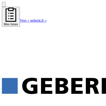
Vers « geberit.fr »
Mes listes