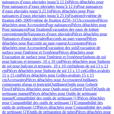
naissances d’eaux pluviales jusqu’à 12 l/s
Pièces détachées pour
Pour naissances d’eaux pluviales jusqu’à 12 l/s
Pour naissances
d’eaux pluviales jusqu’à 25 l/s
Pièces détachées pour Pour
naissances d’eaux pluviales jusqu’à 25 l/s
Fixations
Système de
fixation d40–200
Système de fixation d250–315
Accessoires
Pièces
détachées pour Accessoires
Pour naissances
Pièces détachées pour
Pour naissances
Pour fixations
Évacuation des eaux de toiture
conventionnelle
Naissances d'eaux pluviales
Pièces détachées pour
Naissances d'eaux pluviales
Raccords au pare-vapeur
Pièces
détachées pour Raccords au pare-vapeur
Accessoires
Pièces
détachées pour Accessoires
Évacuation des sols
Evacuation de
surface pour l'intérieur et l'extérieur
Pièces détachées pour
Evacuation de surface pour l'intérieur et l'extérieur
Siphons de sol
pour balcons et terrasses, 10 x 10 cm
Pièces détachées pour Siphons
de sol pour balcons et terrasses, 10 x 10 cm
Siphons de sol 13 x 13
cm
Pièces détachées pour Siphons de sol 13 x 13 cm
Grilles-avaloirs
15 x 15 cm
Pièces détachées pour Grilles-avaloirs 15 x 15
cm
Accessoires
Pièces détachées pour Accessoires
Outillages,
composants réseau et logiciels
Outillages
Outils pour Geberit
FlowFit
Pièces détachées pour Outils pour Geberit FlowFit
Outils de
sertissage manuel
Pièces détachées pour Outils de sertissage
manuel
Compatibilité des outils de sertissage [1]
Pièces détachées
pour Compatibilité des outils de sertissage [1]
Compatibilité des
outils de sertissage [2]
Pièces détachées pour Compatibilité des outils
de sertissage [2]
Outils de préparation de tubes
Pièces détachées pour