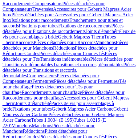
Raccordements
Compensateurs
Pièces détachées pour
Compensateurs
Traversées
Accessoires pour Geberit Mapress Acier
Inox
Pièces détachées pour Accessoires pour Geberit Mapress Acier
Inox
Isolations pour raccordements
Etanchements pour tubes et
raccords
Fixations pour tubes
Fixations de raccordements
Pièces
détachées pour Fixations de raccordements
Joints d'étanchéité
Jeux de
vis pour assemblages à bride
Geberit Mapress Therm
Tubes
Therm
Raccords
Pièces détachées pour Raccords
Manchons
Pièces
détachées pour Manchons
Réductions
Pièces détachées pour
Réductions
Coudes
Pièces détachées pour Coudes
Tés
Pièces
détachées pour Tés
Transitions indémontables
Pièces détachées pour
Transitions indémontables
Transitions et raccords, démontables
Pièces
détachées pour Transitions et raccords,
démontables
Compensateurs
Pièces détachées pour
Compensateurs
Fermetures
Pièces détachées pour Fermetures
Tés
pour chauffage
Pièces détachées pour Tés pour
chauffage
Raccordements pour chauffage
Pièces détachées pour
Raccordements pour chauffage
Accessoires pour Geberit Mapress
Therm
Joints d’étanchéité
Packs de vis pour assemblages à
bride
Fixations pour tubes
Geberit Mapress Acier Carbone
Geberit
Mapress Acier Carbone
Pièces détachées pour Geberit Mapress
Acier Carbone
Tubes 1.0034 (E 195)
Tubes 1.0215 (E
220)
Mamelons
Manchons
Pièces détachées pour
Manchons
Réductions
Pièces détachées pour
Réductions
Coudes
Pièces détachées pour Coudes
Tés
Pièces