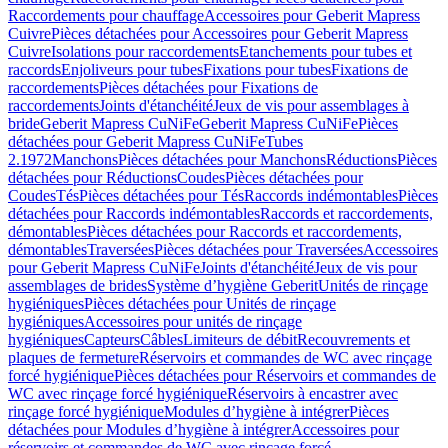
Raccordements pour chauffage
Accessoires pour Geberit Mapress
Cuivre
Pièces détachées pour Accessoires pour Geberit Mapress
Cuivre
Isolations pour raccordements
Etanchements pour tubes et
raccords
Enjoliveurs pour tubes
Fixations pour tubes
Fixations de
raccordements
Pièces détachées pour Fixations de
raccordements
Joints d'étanchéité
Jeux de vis pour assemblages à
bride
Geberit Mapress CuNiFe
Geberit Mapress CuNiFe
Pièces
détachées pour Geberit Mapress CuNiFe
Tubes
2.1972
Manchons
Pièces détachées pour Manchons
Réductions
Pièces
détachées pour Réductions
Coudes
Pièces détachées pour
Coudes
Tés
Pièces détachées pour Tés
Raccords indémontables
Pièces
détachées pour Raccords indémontables
Raccords et raccordements,
démontables
Pièces détachées pour Raccords et raccordements,
démontables
Traversées
Pièces détachées pour Traversées
Accessoires
pour Geberit Mapress CuNiFe
Joints d'étanchéité
Jeux de vis pour
assemblages de brides
Système d’hygiène Geberit
Unités de rinçage
hygiéniques
Pièces détachées pour Unités de rinçage
hygiéniques
Accessoires pour unités de rinçage
hygiéniques
Capteurs
Câbles
Limiteurs de débit
Recouvrements et
plaques de fermeture
Réservoirs et commandes de WC avec rinçage
forcé hygiénique
Pièces détachées pour Réservoirs et commandes de
WC avec rinçage forcé hygiénique
Réservoirs à encastrer avec
rinçage forcé hygiénique
Modules d’hygiène à intégrer
Pièces
détachées pour Modules d’hygiène à intégrer
Accessoires pour
réservoirs et commandes de WC avec rinçage forcé