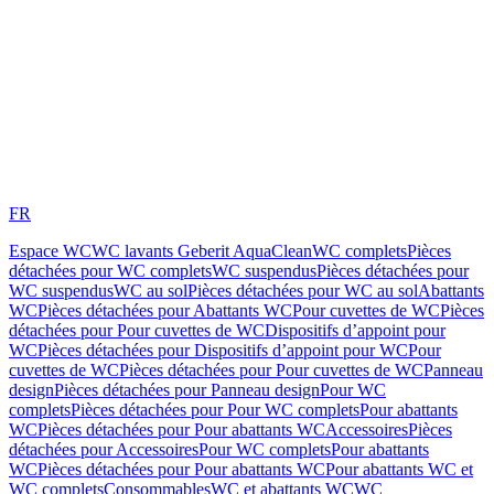
FR
Espace WC
WC lavants Geberit AquaClean
WC complets
Pièces
détachées pour WC complets
WC suspendus
Pièces détachées pour
WC suspendus
WC au sol
Pièces détachées pour WC au sol
Abattants
WC
Pièces détachées pour Abattants WC
Pour cuvettes de WC
Pièces
détachées pour Pour cuvettes de WC
Dispositifs d’appoint pour
WC
Pièces détachées pour Dispositifs d’appoint pour WC
Pour
cuvettes de WC
Pièces détachées pour Pour cuvettes de WC
Panneau
design
Pièces détachées pour Panneau design
Pour WC
complets
Pièces détachées pour Pour WC complets
Pour abattants
WC
Pièces détachées pour Pour abattants WC
Accessoires
Pièces
détachées pour Accessoires
Pour WC complets
Pour abattants
WC
Pièces détachées pour Pour abattants WC
Pour abattants WC et
WC complets
Consommables
WC et abattants WC
WC