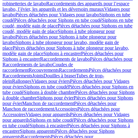
robinetteries de lavabo
Raccordements des appareils pour l’espace
lavabo, l’évier, les appareils et les déversoirs muraux
Vidages pour
lavabo
Pièces détachées pour Vidages pour lavabo
Siphons en tube
coudé
Pièces détachées pour Siphons en tube coudé
Siphons en tube
coudé, modèle gain de place
Pièces détachées pour Siphons en tube
coudé, modèle gain de place
Siphons à tube plongeur pour
lavabo
Pièces détachées pour Siphons à tube plongeur pour
lavabo
Siphons à tube plongeur pour lavabo, modèle gain de
place
Pièces détachées pour Siphons à tube plongeur pour lavabo,
modèle gain de place
Siphons à encastrer
Pièces détachées pour
Siphons à encastrer
Raccordements de lavabo
Pièces détachées pour
Raccordements de lavabo
Coudes de
raccordement
Recouvrements
Raccordements
Pièces détachées pour
Raccordements
Joints
Douilles à braser
Tubes de trop-
plein
Rallonges
Vidages pour éviers
Pièces détachées pour Vidages
pour éviers
Siphons en tube coudé
Pièces détachées pour Siphons en
tube coudé
Siphons à double chambre
Pièces détachées pour Siphons
à double chambre
Siphons pour évier
Pièces détachées pour Siphons
pour évier
Manchon de raccordement
Pièces détachées pour
Manchon de raccordement
Accessoires
Pièces détachées pour
Accessoires
Vidages pour appareils
Pièces détachées pour Vidages
pour appareils
Siphons en tube coudé
Pièces détachées pour Siphons
en tube coudé
Siphons à encastrer
Pièces détachées pour Siphons à
encastrer
Siphons apparents
Pièces détachées pour Siphons
apparents
Raccordements
Pièces détachées pour