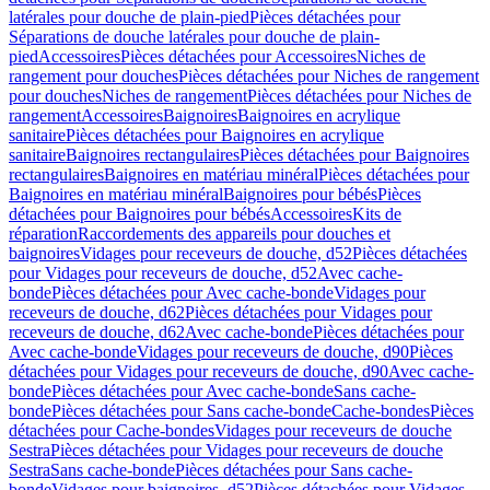
latérales pour douche de plain-pied
Pièces détachées pour
Séparations de douche latérales pour douche de plain-
pied
Accessoires
Pièces détachées pour Accessoires
Niches de
rangement pour douches
Pièces détachées pour Niches de rangement
pour douches
Niches de rangement
Pièces détachées pour Niches de
rangement
Accessoires
Baignoires
Baignoires en acrylique
sanitaire
Pièces détachées pour Baignoires en acrylique
sanitaire
Baignoires rectangulaires
Pièces détachées pour Baignoires
rectangulaires
Baignoires en matériau minéral
Pièces détachées pour
Baignoires en matériau minéral
Baignoires pour bébés
Pièces
détachées pour Baignoires pour bébés
Accessoires
Kits de
réparation
Raccordements des appareils pour douches et
baignoires
Vidages pour receveurs de douche, d52
Pièces détachées
pour Vidages pour receveurs de douche, d52
Avec cache-
bonde
Pièces détachées pour Avec cache-bonde
Vidages pour
receveurs de douche, d62
Pièces détachées pour Vidages pour
receveurs de douche, d62
Avec cache-bonde
Pièces détachées pour
Avec cache-bonde
Vidages pour receveurs de douche, d90
Pièces
détachées pour Vidages pour receveurs de douche, d90
Avec cache-
bonde
Pièces détachées pour Avec cache-bonde
Sans cache-
bonde
Pièces détachées pour Sans cache-bonde
Cache-bondes
Pièces
détachées pour Cache-bondes
Vidages pour receveurs de douche
Sestra
Pièces détachées pour Vidages pour receveurs de douche
Sestra
Sans cache-bonde
Pièces détachées pour Sans cache-
bonde
Vidages pour baignoires, d52
Pièces détachées pour Vidages