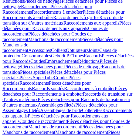
Réductions
Pièces de nettoyage
Pièces détachées pour Pièces de
nettoyage
Raccordements
Pièces détachées pour
Raccordements
Raccordements à emboîter
Pièces détachées pour
Raccordements à emboîter
Raccordements à griffes
Raccords de
transition sur d’autres matériaux
Raccordements aux appareils
Pièces
détachées pour Raccordements aux appareils
Coudes de
raccordement
Pièces détachées pour Coudes de
raccordement
Manchons de raccordement
Pièces détachées pour
Manchons de
raccordement
Accessoires
Colliers
Obturateurs
Joints
Capes de
protection
Consommables
Geberit PE
Tubes
Raccords
Pièces détachées
pour Raccords
Coudes
Embranchements
Réductions
Pièces de
nettoyage
Pièces détachées pour Pièces de nettoyage
Raccords de
transition
Pièces spéciales
Pièces détachées pour Pièces
spéciales
Pièces SuperTube
Coudes
Pièces
spéciales
Raccordements
Pièces détachées pour
Raccordements
Raccords soudés
Raccordements à emboîter
Pièces
détachées pour Raccordements à emboîter
Raccords de transition sur
d’autres matériaux
Pièces détachées pour Raccords de transition sur
d’autres matériaux
Assemblages filetés
Pièces détachées pour
Assemblages filetés
Assemblages de bride
Collerettes
Raccordements
aux appareils
Pièces détachées pour Raccordements aux
appareils
Coudes de raccordement
Pièces détachées pour Coudes de
raccordement
Manchons de raccordement
Pièces détachées pour
Manchons de raccordement
Manchons de raccordement
Pièces