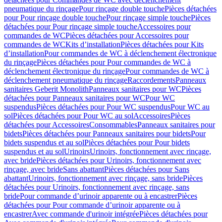
pneumatique du rinçage
Pour rinçage double touche
Pièces détachées
pour Pour rinçage double touche
Pour rinçage simple touche
Pièces
détachées pour Pour rinçage simple touche
Accessoires pour
commandes de WC
Pièces détachées pour Accessoires pour
commandes de WC
Kits d’installation
Pièces détachées pour Kits
d’installation
Pour commandes de WC à déclenchement électronique
du rinçage
Pièces détachées pour Pour commandes de WC à
déclenchement électronique du rinçage
Pour commandes de WC à
déclenchement pneumatique du rinçage
Raccordements
Panneaux
sanitaires Geberit Monolith
Panneaux sanitaires pour WC
Pièces
détachées pour Panneaux sanitaires pour WC
Pour WC
suspendus
Pièces détachées pour Pour WC suspendus
Pour WC au
sol
Pièces détachées pour Pour WC au sol
Accessoires
Pièces
détachées pour Accessoires
Consommables
Panneaux sanitaires pour
bidets
Pièces détachées pour Panneaux sanitaires pour bidets
Pour
bidets suspendus et au sol
Pièces détachées pour Pour bidets
suspendus et au sol
Urinoirs
Urinoirs, fonctionnement avec rinçage,
avec bride
Pièces détachées pour Urinoirs, fonctionnement avec
rinçage, avec bride
Sans abattant
Pièces détachées pour Sans
abattant
Urinoirs, fonctionnement avec rinçage, sans bride
Pièces
détachées pour Urinoirs, fonctionnement avec rinçage, sans
bride
Pour commande d’urinoir apparente ou à encastrer
Pièces
détachées pour Pour commande d’urinoir apparente ou à
encastrer
Avec commande d'urinoir intégrée
Pièces détachées pour