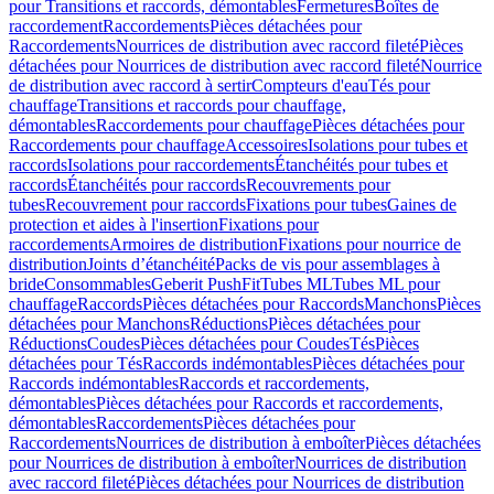
pour Transitions et raccords, démontables
Fermetures
Boîtes de
raccordement
Raccordements
Pièces détachées pour
Raccordements
Nourrices de distribution avec raccord fileté
Pièces
détachées pour Nourrices de distribution avec raccord fileté
Nourrice
de distribution avec raccord à sertir
Compteurs d'eau
Tés pour
chauffage
Transitions et raccords pour chauffage,
démontables
Raccordements pour chauffage
Pièces détachées pour
Raccordements pour chauffage
Accessoires
Isolations pour tubes et
raccords
Isolations pour raccordements
Étanchéités pour tubes et
raccords
Étanchéités pour raccords
Recouvrements pour
tubes
Recouvrement pour raccords
Fixations pour tubes
Gaines de
protection et aides à l'insertion
Fixations pour
raccordements
Armoires de distribution
Fixations pour nourrice de
distribution
Joints d’étanchéité
Packs de vis pour assemblages à
bride
Consommables
Geberit PushFit
Tubes ML
Tubes ML pour
chauffage
Raccords
Pièces détachées pour Raccords
Manchons
Pièces
détachées pour Manchons
Réductions
Pièces détachées pour
Réductions
Coudes
Pièces détachées pour Coudes
Tés
Pièces
détachées pour Tés
Raccords indémontables
Pièces détachées pour
Raccords indémontables
Raccords et raccordements,
démontables
Pièces détachées pour Raccords et raccordements,
démontables
Raccordements
Pièces détachées pour
Raccordements
Nourrices de distribution à emboîter
Pièces détachées
pour Nourrices de distribution à emboîter
Nourrices de distribution
avec raccord fileté
Pièces détachées pour Nourrices de distribution