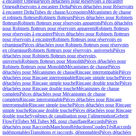
à encastrer Omega
Pièces détachées pour Réservoirs à encastrer
Omega
Réservoirs à encastrer Delta
Pièces détachées pour Réservoirs
à encastrer Delta
Tubes de chasse
Accessoires
Mécanismes de chasse
et robinets flotteurs
Robinets flotteurs
Pièces détachées pour Robinets
flotteurs
Robinets flotteurs pour réservoirs apparents
Pièces détachées
pour Robinets flotteurs pour réservoirs apparents
Robinets flotteurs
pour réservoirs à encastrer
Pièces détachées pour Robinets flotteurs
pour réservoirs à encastrer
Robinets flotteurs pour réservoirs en
céramique
Pièces détachées pour Robinets flotteurs pour réservoirs
en céramique
Robinets flotteurs pour réservoirs, universels
Pièces
détachées pour Robinets flotteurs pour réservoirs,
universels
Robinets flotteurs pour Monolith
Pièces détachées pour
Robinets flotteurs pour Monolith
Mécanismes de chasse
Pièces
détachées pour Mécanismes de chasse
Rinçage interrompable
Pièces
détachées pour Rinçage interrompable
Rinçage simple touche
Pièces
détachées pour Rinçage simple touche
Rinçage double touche
Pièces
détachées pour Rinçage double touche
Mécanismes de chasse
complets
Pièces détachées pour Mécanismes de chasse
complets
Rinçage interrompable
Pièces détachées pour Rinçage
interrompable
Rinçage simple touche
Pièces détachées pour Rinçage
simple touche
Rinçage double touche
Pièces détachées pour Rinçage
double touche
Systèmes de canalisation pour l’alimentation
Geberit
FlowFit
Tubes ML
Tubes ML pour chauffage
Raccords
Pièces
détachées pour Raccords
Manchons
Réductions
Coudes
Tés
Raccords
indémontables
Transitions et raccords, démontables
Pièces détachées