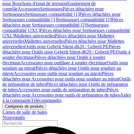
pour Bouchons d'essai de pression
Equipement de
contrôle
Accessoires
Sertisseuses
Pièces détachées pour
Sertisseuses
Sertisseuses compatibilité [1]
Pièces détachées pour
Sertisseuses compatibilité [1]
Sertisseuses compatibilité [2]
Pièces
détachées pour Sertisseuses compatibilité [2]
Sertisseuses
compatibilité [2XL]
Pièces détachées pour Sertisseuses compatibilité
[2XL]
Mallettes universelles
Pièces détachées pour Mallettes
universelles
Mallettes universelles
Pièces détachées pour Mallettes
universelles
Outils pour Geberit Silent-db20 / Geberit PE
Pièces
détachées pour Outils pour Geberit Silent-db20 / Geberit PE
Outils à
souder électrique
Pièces détachées pour Outils à souder
électrique
Accessoires pour outillage à souder électrique
Outils pour
soudure au miroir
Pièces détachées pour Outils pour soudure au
miroir
Accessoires pour outils pour soudure au miroir
Pièces
détachées pour Accessoires pour outils pour soudure au miroir
Outils
de préparation de tubes
Pièces détachées pour Outils de préparation
de tubes
Accessoires pour outils de préparation de tubes
Pièces
détachées pour Accessoires pour outils de préparation de tubes
Aides
à la commande
Télécommandes
Catégories de produits
Lignes de salle de bains
Nouveautés