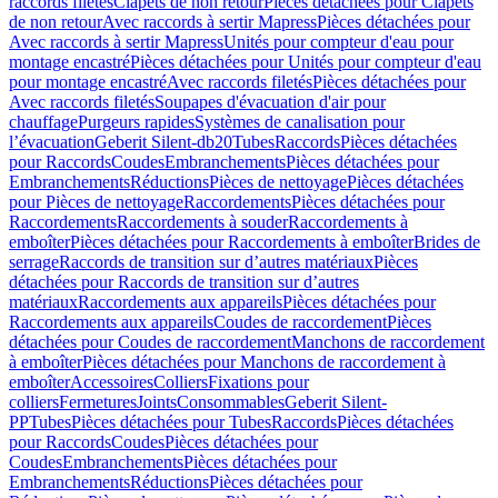
raccords filetés
Clapets de non retour
Pièces détachées pour Clapets
de non retour
Avec raccords à sertir Mapress
Pièces détachées pour
Avec raccords à sertir Mapress
Unités pour compteur d'eau pour
montage encastré
Pièces détachées pour Unités pour compteur d'eau
pour montage encastré
Avec raccords filetés
Pièces détachées pour
Avec raccords filetés
Soupapes d'évacuation d'air pour
chauffage
Purgeurs rapides
Systèmes de canalisation pour
l’évacuation
Geberit Silent-db20
Tubes
Raccords
Pièces détachées
pour Raccords
Coudes
Embranchements
Pièces détachées pour
Embranchements
Réductions
Pièces de nettoyage
Pièces détachées
pour Pièces de nettoyage
Raccordements
Pièces détachées pour
Raccordements
Raccordements à souder
Raccordements à
emboîter
Pièces détachées pour Raccordements à emboîter
Brides de
serrage
Raccords de transition sur d’autres matériaux
Pièces
détachées pour Raccords de transition sur d’autres
matériaux
Raccordements aux appareils
Pièces détachées pour
Raccordements aux appareils
Coudes de raccordement
Pièces
détachées pour Coudes de raccordement
Manchons de raccordement
à emboîter
Pièces détachées pour Manchons de raccordement à
emboîter
Accessoires
Colliers
Fixations pour
colliers
Fermetures
Joints
Consommables
Geberit Silent-
PP
Tubes
Pièces détachées pour Tubes
Raccords
Pièces détachées
pour Raccords
Coudes
Pièces détachées pour
Coudes
Embranchements
Pièces détachées pour
Embranchements
Réductions
Pièces détachées pour