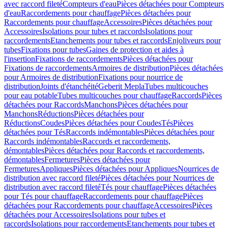
avec raccord fileté
Compteurs d'eau
Pièces détachées pour Compteurs
d'eau
Raccordements pour chauffage
Pièces détachées pour
Raccordements pour chauffage
Accessoires
Pièces détachées pour
Accessoires
Isolations pour tubes et raccords
Isolations pour
raccordements
Etanchements pour tubes et raccords
Enjoliveurs pour
tubes
Fixations pour tubes
Gaines de protection et aides à
l'insertion
Fixations de raccordements
Pièces détachées pour
Fixations de raccordements
Armoires de distribution
Pièces détachées
pour Armoires de distribution
Fixations pour nourrice de
distribution
Joints d'étanchéité
Geberit Mepla
Tubes multicouches
pour eau potable
Tubes multicouches pour chauffage
Raccords
Pièces
détachées pour Raccords
Manchons
Pièces détachées pour
Manchons
Réductions
Pièces détachées pour
Réductions
Coudes
Pièces détachées pour Coudes
Tés
Pièces
détachées pour Tés
Raccords indémontables
Pièces détachées pour
Raccords indémontables
Raccords et raccordements,
démontables
Pièces détachées pour Raccords et raccordements,
démontables
Fermetures
Pièces détachées pour
Fermetures
Appliques
Pièces détachées pour Appliques
Nourrices de
distribution avec raccord fileté
Pièces détachées pour Nourrices de
distribution avec raccord fileté
Tés pour chauffage
Pièces détachées
pour Tés pour chauffage
Raccordements pour chauffage
Pièces
détachées pour Raccordements pour chauffage
Accessoires
Pièces
détachées pour Accessoires
Isolations pour tubes et
raccords
Isolations pour raccordements
Etanchements pour tubes et