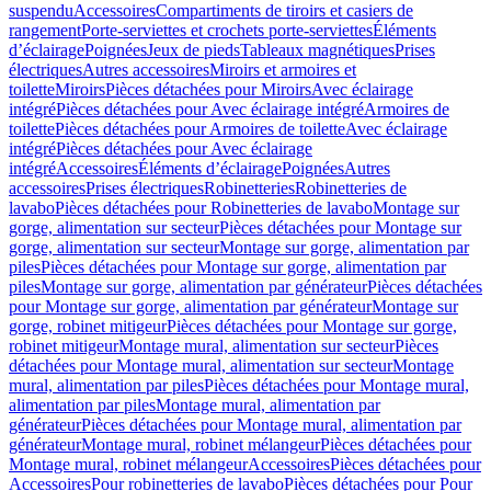
suspendu
Accessoires
Compartiments de tiroirs et casiers de
rangement
Porte-serviettes et crochets porte-serviettes
Éléments
d’éclairage
Poignées
Jeux de pieds
Tableaux magnétiques
Prises
électriques
Autres accessoires
Miroirs et armoires et
toilette
Miroirs
Pièces détachées pour Miroirs
Avec éclairage
intégré
Pièces détachées pour Avec éclairage intégré
Armoires de
toilette
Pièces détachées pour Armoires de toilette
Avec éclairage
intégré
Pièces détachées pour Avec éclairage
intégré
Accessoires
Éléments d’éclairage
Poignées
Autres
accessoires
Prises électriques
Robinetteries
Robinetteries de
lavabo
Pièces détachées pour Robinetteries de lavabo
Montage sur
gorge, alimentation sur secteur
Pièces détachées pour Montage sur
gorge, alimentation sur secteur
Montage sur gorge, alimentation par
piles
Pièces détachées pour Montage sur gorge, alimentation par
piles
Montage sur gorge, alimentation par générateur
Pièces détachées
pour Montage sur gorge, alimentation par générateur
Montage sur
gorge, robinet mitigeur
Pièces détachées pour Montage sur gorge,
robinet mitigeur
Montage mural, alimentation sur secteur
Pièces
détachées pour Montage mural, alimentation sur secteur
Montage
mural, alimentation par piles
Pièces détachées pour Montage mural,
alimentation par piles
Montage mural, alimentation par
générateur
Pièces détachées pour Montage mural, alimentation par
générateur
Montage mural, robinet mélangeur
Pièces détachées pour
Montage mural, robinet mélangeur
Accessoires
Pièces détachées pour
Accessoires
Pour robinetteries de lavabo
Pièces détachées pour Pour