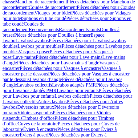
chasse
Manchon de raccordement
Pièces détachées pour Manchon de
raccordement
Coudes de raccordement
Pièces détachées pour Coudes
de raccordement
Vidages pour bidet
Pièces détachées pour Vidages
pour bidet
Siphons en tube coudé
Pièces détachées pour Siphons en
tube coudé
Coudes de
raccordement
Recouvrements
Raccordements
Joints
Douilles à
braser
Pièces détachées pour Douilles à braser
Espace
lavabo
Lavabos
Lavabos
Pièces détachées pour Lavabos
Lavabos
doubles
Lavabos pour meubles
Pièces détachées pour Lavabos pour
meubles
Vasques à poser
Pièces détachées pour Vasques à
poser
Lave-mains
Pièces détachées pour Lave-mains
Lave-mains
d’angle
Pièces détachées pour Lave-mains d’angle
Vasques à
encastrer
Pièces détachées pour Vasques à encastrer
Vasques à
encastrer par le dessous
Pièces détachées pour Vasques à encastrer
par le dessous
Lavabos d’angle
Pièces détachées pour Lavabos
d’angle
Lavabos collectifs
Lavabos adaptés PMR
Pièces détachées
pour Lavabos adaptés PMR
Lavabos pour enfants
Pièces détachées
pour Lavabos pour enfants
Lavabos collectifs
Pièces détachées pour
Lavabos collectifs
Autres lavabos
Pièces détachées pour Autres
lavabos
Déversoirs muraux
Pièces détachées pour Déversoirs
muraux
Vidoirs suspendus
Pièces détachées pour Vidoirs
suspendus
Timbres dʼoffice
Pièces détachées pour Timbres
dʼoffice
Cuves de laboratoire
Pièces détachées pour Cuves de
laboratoire
Éviers à encastrer
Pièces détachées pour Éviers à
encastrer
Éviers à poser
Pièces détachées pour Éviers à