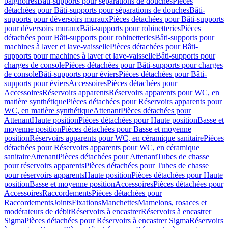
baignoires
Bâti-supports pour séparations de douches
Pièces
détachées pour Bâti-supports pour séparations de douches
Bâti-
supports pour déversoirs muraux
Pièces détachées pour Bâti-supports
pour déversoirs muraux
Bâti-supports pour robinetteries
Pièces
détachées pour Bâti-supports pour robinetteries
Bâti-supports pour
machines à laver et lave-vaisselle
Pièces détachées pour Bâti-
supports pour machines à laver et lave-vaisselle
Bâti-supports pour
charges de console
Pièces détachées pour Bâti-supports pour charges
de console
Bâti-supports pour éviers
Pièces détachées pour Bâti-
supports pour éviers
Accessoires
Pièces détachées pour
Accessoires
Réservoirs apparents
Réservoirs apparents pour WC, en
matière synthétique
Pièces détachées pour Réservoirs apparents pour
WC, en matière synthétique
Attenant
Pièces détachées pour
Attenant
Haute position
Pièces détachées pour Haute position
Basse et
moyenne position
Pièces détachées pour Basse et moyenne
position
Réservoirs apparents pour WC, en céramique sanitaire
Pièces
détachées pour Réservoirs apparents pour WC, en céramique
sanitaire
Attenant
Pièces détachées pour Attenant
Tubes de chasse
pour réservoirs apparents
Pièces détachées pour Tubes de chasse
pour réservoirs apparents
Haute position
Pièces détachées pour Haute
position
Basse et moyenne position
Accessoires
Pièces détachées pour
Accessoires
Raccordements
Pièces détachées pour
Raccordements
Joints
Fixations
Manchettes
Mamelons, rosaces et
modérateurs de débit
Réservoirs à encastrer
Réservoirs à encastrer
Sigma
Pièces détachées pour Réservoirs à encastrer Sigma
Réservoirs