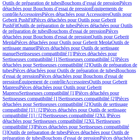
Outils de préparation de tubes
Bouchons d’essai de pression
Pièces
détachées pour Bouchons d’essai de pression
Équipements de
contrôle
Accessoires
Pièces détachées pour Accessoires
Outils pour
Geberit PushFit
Pièces détachées pour Outils pour Geberit
PushFit
Outils de préparation de tubes
Pièces détachées pour Outils
de préparation de tubes
Bouchons d'essai de pression
Pièces
détachées pour Bouchons d'essai de pression
Outils pour Geberit
Mepla
Pièces détachées pour Outils pour Geberit Mepla
Outils de
sertissage manuel
Pièces détachées pour Outils de sertissage
manuel
Sertisseuses compatibilité [1]
Pièces détachées pour
Sertisseuses compatibilité [1]
Sertisseuses compatibilité [2]
Pièces
détachées pour Sertisseuses compatibilité [2]
Outils de préparation de
tubes
Pièces détachées pour Outils de préparation de tubes
Bouchons
d'essai de pression
Pièces détachées pour Bouchons d'essai de
pression
Équipement de contrôle
Accessoires
Outils pour Geberit
Mapress
Pièces détachées pour Outils pour Geberit
Mapress
Sertisseuses compatibilité [1]
Pièces détachées pour
Sertisseuses compatibilité [1]
Sertisseuses compatibilité [2]
Pièces
détachées pour Sertisseuses compatibilité [2]
Outils de sertissage
compatibilité [1] / [2]
Pièces détachées pour Outils de sertissage
compatibilité [1] / [2]
Sertisseuses compatibilité [2XL]
Pièces
détachées pour Sertisseuses compatibilité [2XL]
Sertisseuses
compatibilité [3]
Pièces détachées pour Sertisseuses compatibilité
[3]
Outils de préparation de tubes
Pièces détachées pour Outils de
préparation de tubes
Bouchons d'essai de pression
Pièces détachées