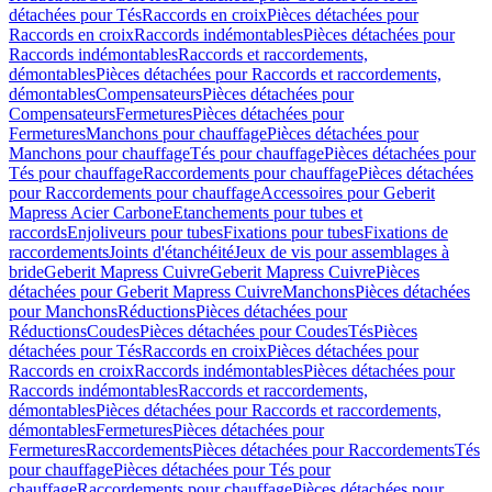
détachées pour Tés
Raccords en croix
Pièces détachées pour
Raccords en croix
Raccords indémontables
Pièces détachées pour
Raccords indémontables
Raccords et raccordements,
démontables
Pièces détachées pour Raccords et raccordements,
démontables
Compensateurs
Pièces détachées pour
Compensateurs
Fermetures
Pièces détachées pour
Fermetures
Manchons pour chauffage
Pièces détachées pour
Manchons pour chauffage
Tés pour chauffage
Pièces détachées pour
Tés pour chauffage
Raccordements pour chauffage
Pièces détachées
pour Raccordements pour chauffage
Accessoires pour Geberit
Mapress Acier Carbone
Etanchements pour tubes et
raccords
Enjoliveurs pour tubes
Fixations pour tubes
Fixations de
raccordements
Joints d'étanchéité
Jeux de vis pour assemblages à
bride
Geberit Mapress Cuivre
Geberit Mapress Cuivre
Pièces
détachées pour Geberit Mapress Cuivre
Manchons
Pièces détachées
pour Manchons
Réductions
Pièces détachées pour
Réductions
Coudes
Pièces détachées pour Coudes
Tés
Pièces
détachées pour Tés
Raccords en croix
Pièces détachées pour
Raccords en croix
Raccords indémontables
Pièces détachées pour
Raccords indémontables
Raccords et raccordements,
démontables
Pièces détachées pour Raccords et raccordements,
démontables
Fermetures
Pièces détachées pour
Fermetures
Raccordements
Pièces détachées pour Raccordements
Tés
pour chauffage
Pièces détachées pour Tés pour
chauffage
Raccordements pour chauffage
Pièces détachées pour