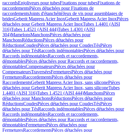
raccords
Enjoliveurs pour tubes
Fixations pour tubes
Fixations de
raccordements
Pièces détachées pour Fixations de
raccordements
Joints d'étanchéité
Jeux de vis pour assemblages de
brides
Geberit Mapress Acier Inox
Geberit Mapress Acier Inox
Pièces
détachées pour Geberit Mapress Acier Inox
Tubes 1.4401 (AISI
316)
Tubes 1.4521 (AISI 444)
Tubes 1.4301 (AISI
304)
Mamelons
Manchons
Pièces détachées pour
Manchons
Réductions
Pièces détachées pour
Réductions
Coudes
Pièces détachées pour Coudes
Tés
Pièces
détachées pour Tés
Raccords indémontables
Pièces détachées pour
Raccords indémontables
Raccords et raccordements,
démontables
Pièces détachées pour Raccords et raccordements,
démontables
Compensateurs
Pièces détachées pour
Compensateurs
Traversées
Fermetures
Pièces détachées pour
Fermetures
Raccordements
Pièces détachées pour
Raccordements
Geberit Mapress Acier Inox, sans silicone
Pièces
détachées pour Geberit Mapress Acier Inox, sans silicone
Tubes
1.4401 (AISI 316)
Tubes 1.4521 (AISI 444)
Manchons
Pièces
détachées pour Manchons
Réductions
Pièces détachées pour
Réductions
Coudes
Pièces détachées pour Coudes
Tés
Pièces
détachées pour Tés
Raccords indémontables
Pièces détachées pour
Raccords indémontables
Raccords et raccordements,
démontables
Pièces détachées pour Raccords et raccordements,
démontables
Fermetures
Pièces détachées pour
Fermetures
Raccordements
Pièces détachées pour