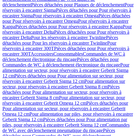
déclenchement
Pièces détachées pour Plaques de déclenchement
Pour
réservoirs à encastrer Sigma
Pièces détachées pour Pour réservoirs à
encastrer Sigma
Pour réservoirs à encastrer Omega
Pièces détachées
pour Pour réservoirs à encastrer Omega
Pour réservoirs à encastrer
Kappa
Pièces détachées pour Pour réservoirs à encastrer Kappa
Pour
réservoirs à encastrer Delta
Pièces détachées pour Pour réservoirs à
encastrer Delta
Pour les réservoirs à encastrer Twinline
Pièces
détachées pour Pour les réservoirs à encastrer Twinline
Pour
réservoirs à encastrer 300T
Pièces détachées pour Pour réservoirs à
encastrer 300T
Accessoires
Consommables
Commandes de WC à
déclenchement électronique du rinçage
Pièces détachées pour
Commandes de WC à déclenchement électronique du rinçage
Pour
alimentation sur secteur, pour réservoirs à encastrer Geberit Sigma
12 cm
Pièces détachées pour Pour alimentation sur secteur, pour
réservoirs à encastrer Geberit Sigma 12 cm
Pour alimentation sur
secteur, pour réservoirs à encastrer Geberit Sigma 8 cm
Pièces
détachées pour Pour alimentation sur secteur, pour réservoirs à
encastrer Geberit Sigma 8 cm
Pour alimentation sur secteur, pour
réservoirs à encastrer Geberit Omega 12 cm
Pièces détachées pour
Pour alimentation sur secteur, pour réservoirs à encastrer Geberit
Omega 12 cm
Pour alimentation par piles, pour réservoirs à encastrer
Geberit Sigma 12 cm
Pièces détachées pour Pour alimentation par
piles, pour réservoirs à encastrer Geberit Sigma 12 cm
Commandes
de WC avec déclenchement pneumatique du rinçage
Pièces
détachées pour Commandes de WC avec déclenchement