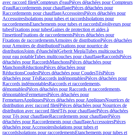
avec raccord fileté
Compteurs d'eau
Pièces détachées pour Compteurs
d'eau
Raccordements pour chauffage
Pièces détachées pour
Raccordements pour chauffage
Accessoires
Pièces détachées pour
Accessoires
Isolations pour tubes et raccords
Isolations pour
raccordements
Etanchements pour tubes et raccords
Enjoliveurs pour
tubes
Fixations pour tubes
Gaines de protection et aides à
l'insertion
Fixations de raccordements
Pièces détachées pour
Fixations de raccordements
Armoires de distribution
Pièces détachées
pour Armoires de distribution
Fixations pour nourrice de
distribution
Joints d'étanchéité
Geberit Mepla
Tubes multicouches
pour eau potable
Tubes multicouches pour chauffage
Raccords
Pièces
détachées pour Raccords
Manchons
Pièces détachées pour
Manchons
Réductions
Pièces détachées pour
Réductions
Coudes
Pièces détachées pour Coudes
Tés
Pièces
détachées pour Tés
Raccords indémontables
Pièces détachées pour
Raccords indémontables
Raccords et raccordements,
démontables
Pièces détachées pour Raccords et raccordements,
démontables
Fermetures
Pièces détachées pour
Fermetures
Appliques
Pièces détachées pour Appliques
Nourrices de
distribution avec raccord fileté
Pièces détachées pour Nourrices de
distribution avec raccord fileté
Tés pour chauffage
Pièces détachées
pour Tés pour chauffage
Raccordements pour chauffage
Pièces
détachées pour Raccordements pour chauffage
Accessoires
Pièces
détachées pour Accessoires
Isolations pour tubes et
raccords
Isolations pour raccordements
Etanchements pour tubes et