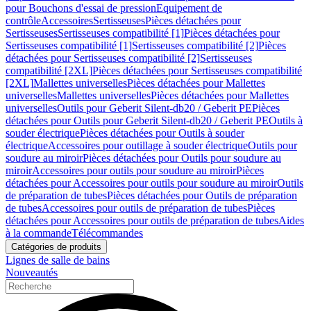
pour Bouchons d'essai de pression
Equipement de
contrôle
Accessoires
Sertisseuses
Pièces détachées pour
Sertisseuses
Sertisseuses compatibilité [1]
Pièces détachées pour
Sertisseuses compatibilité [1]
Sertisseuses compatibilité [2]
Pièces
détachées pour Sertisseuses compatibilité [2]
Sertisseuses
compatibilité [2XL]
Pièces détachées pour Sertisseuses compatibilité
[2XL]
Mallettes universelles
Pièces détachées pour Mallettes
universelles
Mallettes universelles
Pièces détachées pour Mallettes
universelles
Outils pour Geberit Silent-db20 / Geberit PE
Pièces
détachées pour Outils pour Geberit Silent-db20 / Geberit PE
Outils à
souder électrique
Pièces détachées pour Outils à souder
électrique
Accessoires pour outillage à souder électrique
Outils pour
soudure au miroir
Pièces détachées pour Outils pour soudure au
miroir
Accessoires pour outils pour soudure au miroir
Pièces
détachées pour Accessoires pour outils pour soudure au miroir
Outils
de préparation de tubes
Pièces détachées pour Outils de préparation
de tubes
Accessoires pour outils de préparation de tubes
Pièces
détachées pour Accessoires pour outils de préparation de tubes
Aides
à la commande
Télécommandes
Catégories de produits
Lignes de salle de bains
Nouveautés