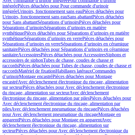
Avec commande d'urinoir intégrée
Pour commande d'urinoir
intégrée
Pièces détachées pour Pour commande d'urinoir
intégrée
Urinoirs, fonctionnement sans eau
Pièces détachées pour
Urinoirs, fonctionnement sans eau
Sans abattant
Pièces détachées
pour Sans abattant
Séparations d’urinoirs
Pièces détachées pour
Séparations d’urinoirs
Séparations d’urinoirs en matière
synthétique
Pièces détachées pour Séparations d’urinoirs en matière
synthétique
Séparations d’urinoirs en verre
Pièces détachées pour
Séparations d’urinoirs en verre
Séparations d’urinoirs en céramique
sanitaire
Pièces détachées pour Séparations d’urinoirs en céramique
sanitaire
Accessoires
Pièces détachées pour Accessoires
Siphons et
accessoires de siphon
Tubes de chasse, coudes de chasse et
raccords
Pièces détachées pour Tubes de chasse, coudes de chasse et
raccords
Matériel de fixation
Habillages latéraux
Commandes
dʼurinoir
Montage encastré
Pièces détachées pour Montage
encastré
Avec déclenchement électronique du rinçage, alimentation
sur secteur
Pièces détachées pour Avec déclenchement électronique
du rinçage, alimentation sur secteur
Avec déclenchement
électronique du rinçage, alimentation par piles
Pièces détachées pour
Avec déclenchement électronique du rinçage, alimentation par
piles
Avec déclenchement pneumatique du rinçage
Pièces détachées
pour Avec déclenchement pneumatique du rinçage
Montage en
apparent
Pièces détachées pour Montage en apparent
Avec
déclenchement électronique du rinçage, alimentation sur
secteur
Pièces détachées pour Avec déclenchement électronique du