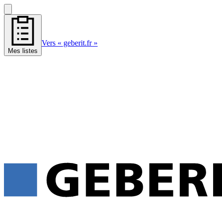
Vers « geberit.fr »
Mes listes