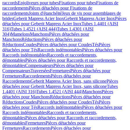
raccords
Enjoliveurs pour tubes
Fixations pour tubes
Fixations de
raccordements
Pièces détachées pour Fixations de
raccordements
Joints d'étanchéité
Jeux de vis pour assemblages de
brides
Geberit Mapress Acier Inox
Geberit Mapress Acier Inox
Pièces
détachées pour Geberit Mapress Acier Inox
Tubes 1.4401 (AISI
316)
Tubes 1.4521 (AISI 444)
Tubes 1.4301 (AISI
304)
Mamelons
Manchons
Pièces détachées pour
Manchons
Réductions
Pièces détachées pour
Réductions
Coudes
Pièces détachées pour Coudes
Tés
Pièces
détachées pour Tés
Raccords indémontables
Pièces détachées pour
Raccords indémontables
Raccords et raccordements,
démontables
Pièces détachées pour Raccords et raccordements,
démontables
Compensateurs
Pièces détachées pour
Compensateurs
Traversées
Fermetures
Pièces détachées pour
Fermetures
Raccordements
Pièces détachées pour
Raccordements
Geberit Mapress Acier Inox, sans silicone
Pièces
détachées pour Geberit Mapress Acier Inox, sans silicone
Tubes
1.4401 (AISI 316)
Tubes 1.4521 (AISI 444)
Manchons
Pièces
détachées pour Manchons
Réductions
Pièces détachées pour
Réductions
Coudes
Pièces détachées pour Coudes
Tés
Pièces
détachées pour Tés
Raccords indémontables
Pièces détachées pour
Raccords indémontables
Raccords et raccordements,
démontables
Pièces détachées pour Raccords et raccordements,
démontables
Fermetures
Pièces détachées pour
Fermetures
Raccordements
Pièces détachées pour