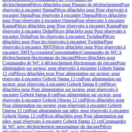
déclenchement
Pièces détachées pour Plaques de déclenchement
Pour
réservoirs à encastrer Sigma
Pièces détachées pour Pour réservoirs à
encastrer Sigma
Pour réservoirs à encastrer Omega
Pièces détachées
pour Pour réservoirs à encastrer Omega
Pour réservoirs à encastrer
Kappa
Pièces détachées pour Pour réservoirs à encastrer Kappa
Pour
réservoirs à encastrer Delta
Pièces détachées pour Pour réservoirs à
encastrer Delta
Pour les réservoirs à encastrer Twinline
Pièces
détachées pour Pour les réservoirs à encastrer Twinline
Pour
réservoirs à encastrer 300T
Pièces détachées pour Pour réservoirs à
encastrer 300T
Accessoires
Consommables
Commandes de WC à
déclenchement électronique du rinçage
Pièces détachées pour
Commandes de WC à déclenchement électronique du rinçage
Pour
alimentation sur secteur, pour réservoirs à encastrer Geberit Sigma
12 cm
Pièces détachées pour Pour alimentation sur secteur, pour
réservoirs à encastrer Geberit Sigma 12 cm
Pour alimentation sur
secteur, pour réservoirs à encastrer Geberit Sigma 8 cm
Pièces
détachées pour Pour alimentation sur secteur, pour réservoirs à
encastrer Geberit Sigma 8 cm
Pour alimentation sur secteur, pour
réservoirs à encastrer Geberit Omega 12 cm
Pièces détachées pour
Pour alimentation sur secteur, pour réservoirs à encastrer Geberit
Omega 12 cm
Pour alimentation par piles, pour réservoirs à encastrer
Geberit Sigma 12 cm
Pièces détachées pour Pour alimentation par
piles, pour réservoirs à encastrer Geberit Sigma 12 cm
Commandes
de WC avec déclenchement pneumatique du rinçage
Pièces
détachées pour Commandes de WC avec déclenchement