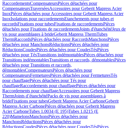
Raccordements
Compensateurs
Pièces détachées pour
Compensateurs
Traversées
Accessoires pour Geberit Mapress Acier
Inox
Pièces détachées pour Accessoires pour Geberit Mapress Acier
Inox
Isolations pour raccordements
Etanchements pour tubes et
raccords
Fixations pour tubes
Fixations de raccordements
Pièces
détachées pour Fixations de raccordements
Joints d'étanchéité
Jeux de
vis pour assemblages à bride
Geberit Mapress Therm
Tubes
Therm
Raccords
Pièces détachées pour Raccords
Manchons
Pièces
détachées pour Manchons
Réductions
Pièces détachées pour
Réductions
Coudes
Pièces détachées pour Coudes
Tés
Pièces
détachées pour Tés
Transitions indémontables
Pièces détachées pour
Transitions indémontables
Transitions et raccords, démontables
Pièces
détachées pour Transitions et raccords,
démontables
Compensateurs
Pièces détachées pour
Compensateurs
Fermetures
Pièces détachées pour Fermetures
Tés
pour chauffage
Pièces détachées pour Tés pour
chauffage
Raccordements pour chauffage
Pièces détachées pour
Raccordements pour chauffage
Accessoires pour Geberit Mapress
Therm
Joints d’étanchéité
Packs de vis pour assemblages à
bride
Fixations pour tubes
Geberit Mapress Acier Carbone
Geberit
Mapress Acier Carbone
Pièces détachées pour Geberit Mapress
Acier Carbone
Tubes 1.0034 (E 195)
Tubes 1.0215 (E
220)
Mamelons
Manchons
Pièces détachées pour
Manchons
Réductions
Pièces détachées pour
Réductions
Coudes
Pièces détachées pour Coudes
Tés
Pièces