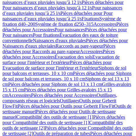
naissances d’eaux pluviales jusqu’à 12 l/s
Pièces détachées pour
Pour naissances d’eaux pluviales jusqu’à 12 l/s
Pour naissances
d’eaux pluviales jusqu’à 25 l/s
Pièces détachées pour Pour
naissances d’eaux pluviales jusqu’à 25 l/s
Fixations
Système de
fixation d40–200
Système de fixation d250–315
Accessoires
Pièces
détachées pour Accessoires
Pour naissances
Pièces détachées pour
Pour naissances
Pour fixations
Évacuation des eaux de toiture
conventionnelle
Naissances d'eaux pluviales
Pièces détachées pour
Naissances d'eaux pluviales
Raccords au pare-vapeur
Pièces
détachées pour Raccords au pare-vapeur
Accessoires
Pièces
détachées pour Accessoires
Évacuation des sols
Evacuation de
surface pour l'intérieur et l'extérieur
Pièces détachées pour
Evacuation de surface pour l'intérieur et l'extérieur
Siphons de sol
pour balcons et terrasses, 10 x 10 cm
Pièces détachées pour Siphons
de sol pour balcons et terrasses, 10 x 10 cm
Siphons de sol 13 x 13
cm
Pièces détachées pour Siphons de sol 13 x 13 cm
Grilles-avaloirs
15 x 15 cm
Pièces détachées pour Grilles-avaloirs 15 x 15
cm
Accessoires
Pièces détachées pour Accessoires
Outillages,
composants réseau et logiciels
Outillages
Outils pour Geberit
FlowFit
Pièces détachées pour Outils pour Geberit FlowFit
Outils de
sertissage manuel
Pièces détachées pour Outils de sertissage
manuel
Compatibilité des outils de sertissage [1]
Pièces détachées
pour Compatibilité des outils de sertissage [1]
Compatibilité des
outils de sertissage [2]
Pièces détachées pour Compatibilité des outils
de sertissage [2]
Outils de préparation de tubes
Pièces détachées pour