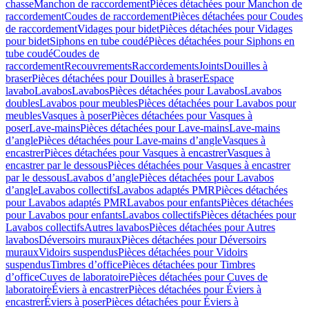
chasse
Manchon de raccordement
Pièces détachées pour Manchon de
raccordement
Coudes de raccordement
Pièces détachées pour Coudes
de raccordement
Vidages pour bidet
Pièces détachées pour Vidages
pour bidet
Siphons en tube coudé
Pièces détachées pour Siphons en
tube coudé
Coudes de
raccordement
Recouvrements
Raccordements
Joints
Douilles à
braser
Pièces détachées pour Douilles à braser
Espace
lavabo
Lavabos
Lavabos
Pièces détachées pour Lavabos
Lavabos
doubles
Lavabos pour meubles
Pièces détachées pour Lavabos pour
meubles
Vasques à poser
Pièces détachées pour Vasques à
poser
Lave-mains
Pièces détachées pour Lave-mains
Lave-mains
d’angle
Pièces détachées pour Lave-mains d’angle
Vasques à
encastrer
Pièces détachées pour Vasques à encastrer
Vasques à
encastrer par le dessous
Pièces détachées pour Vasques à encastrer
par le dessous
Lavabos d’angle
Pièces détachées pour Lavabos
d’angle
Lavabos collectifs
Lavabos adaptés PMR
Pièces détachées
pour Lavabos adaptés PMR
Lavabos pour enfants
Pièces détachées
pour Lavabos pour enfants
Lavabos collectifs
Pièces détachées pour
Lavabos collectifs
Autres lavabos
Pièces détachées pour Autres
lavabos
Déversoirs muraux
Pièces détachées pour Déversoirs
muraux
Vidoirs suspendus
Pièces détachées pour Vidoirs
suspendus
Timbres dʼoffice
Pièces détachées pour Timbres
dʼoffice
Cuves de laboratoire
Pièces détachées pour Cuves de
laboratoire
Éviers à encastrer
Pièces détachées pour Éviers à
encastrer
Éviers à poser
Pièces détachées pour Éviers à