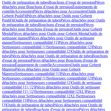
Outils de préparation de tubes
Bouchons d’essai de pression
Pièces
détachées pour Bouchons d’essai de pression
Équipements de
contrôle
Accessoires
Pièces détachées pour Accessoires
Outils pour
Geberit PushFit
Pièces détachées pour Outils pour Geberit
PushFit
Outils de préparation de tubes
Pièces détachées pour Outils
de préparation de tubes
Bouchons d'essai de pression
Pièces
détachées pour Bouchons d'essai de pression
Outils pour Geberit
Mepla
Pièces détachées pour Outils pour Geberit Mepla
Outils de
sertissage manuel
Pièces détachées pour Outils de sertissage
manuel
Sertisseuses compatibilité [1]
Pièces détachées pour
Sertisseuses compatibilité [1]
Sertisseuses compatibilité [2]
Pièces
détachées pour Sertisseuses compatibilité [2]
Outils de préparation de
tubes
Pièces détachées pour Outils de préparation de tubes
Bouchons
d'essai de pression
Pièces détachées pour Bouchons d'essai de
pression
Équipement de contrôle
Accessoires
Outils pour Geberit
Mapress
Pièces détachées pour Outils pour Geberit
Mapress
Sertisseuses compatibilité [1]
Pièces détachées pour
Sertisseuses compatibilité [1]
Sertisseuses compatibilité [2]
Pièces
détachées pour Sertisseuses compatibilité [2]
Outils de sertissage
compatibilité [1] / [2]
Pièces détachées pour Outils de sertissage
compatibilité [1] / [2]
Sertisseuses compatibilité [2XL]
Pièces
détachées pour Sertisseuses compatibilité [2XL]
Sertisseuses
compatibilité [3]
Pièces détachées pour Sertisseuses compatibilité
[3]
Outils de préparation de tubes
Pièces détachées pour Outils de
préparation de tubes
Bouchons d'essai de pression
Pièces détachées