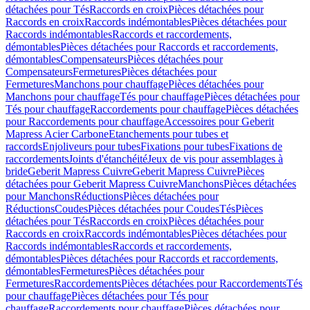
détachées pour Tés
Raccords en croix
Pièces détachées pour
Raccords en croix
Raccords indémontables
Pièces détachées pour
Raccords indémontables
Raccords et raccordements,
démontables
Pièces détachées pour Raccords et raccordements,
démontables
Compensateurs
Pièces détachées pour
Compensateurs
Fermetures
Pièces détachées pour
Fermetures
Manchons pour chauffage
Pièces détachées pour
Manchons pour chauffage
Tés pour chauffage
Pièces détachées pour
Tés pour chauffage
Raccordements pour chauffage
Pièces détachées
pour Raccordements pour chauffage
Accessoires pour Geberit
Mapress Acier Carbone
Etanchements pour tubes et
raccords
Enjoliveurs pour tubes
Fixations pour tubes
Fixations de
raccordements
Joints d'étanchéité
Jeux de vis pour assemblages à
bride
Geberit Mapress Cuivre
Geberit Mapress Cuivre
Pièces
détachées pour Geberit Mapress Cuivre
Manchons
Pièces détachées
pour Manchons
Réductions
Pièces détachées pour
Réductions
Coudes
Pièces détachées pour Coudes
Tés
Pièces
détachées pour Tés
Raccords en croix
Pièces détachées pour
Raccords en croix
Raccords indémontables
Pièces détachées pour
Raccords indémontables
Raccords et raccordements,
démontables
Pièces détachées pour Raccords et raccordements,
démontables
Fermetures
Pièces détachées pour
Fermetures
Raccordements
Pièces détachées pour Raccordements
Tés
pour chauffage
Pièces détachées pour Tés pour
chauffage
Raccordements pour chauffage
Pièces détachées pour