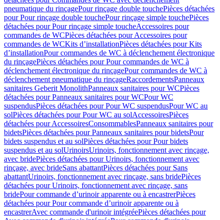
pneumatique du rinçage
Pour rinçage double touche
Pièces détachées
pour Pour rinçage double touche
Pour rinçage simple touche
Pièces
détachées pour Pour rinçage simple touche
Accessoires pour
commandes de WC
Pièces détachées pour Accessoires pour
commandes de WC
Kits d’installation
Pièces détachées pour Kits
d’installation
Pour commandes de WC à déclenchement électronique
du rinçage
Pièces détachées pour Pour commandes de WC à
déclenchement électronique du rinçage
Pour commandes de WC à
déclenchement pneumatique du rinçage
Raccordements
Panneaux
sanitaires Geberit Monolith
Panneaux sanitaires pour WC
Pièces
détachées pour Panneaux sanitaires pour WC
Pour WC
suspendus
Pièces détachées pour Pour WC suspendus
Pour WC au
sol
Pièces détachées pour Pour WC au sol
Accessoires
Pièces
détachées pour Accessoires
Consommables
Panneaux sanitaires pour
bidets
Pièces détachées pour Panneaux sanitaires pour bidets
Pour
bidets suspendus et au sol
Pièces détachées pour Pour bidets
suspendus et au sol
Urinoirs
Urinoirs, fonctionnement avec rinçage,
avec bride
Pièces détachées pour Urinoirs, fonctionnement avec
rinçage, avec bride
Sans abattant
Pièces détachées pour Sans
abattant
Urinoirs, fonctionnement avec rinçage, sans bride
Pièces
détachées pour Urinoirs, fonctionnement avec rinçage, sans
bride
Pour commande d’urinoir apparente ou à encastrer
Pièces
détachées pour Pour commande d’urinoir apparente ou à
encastrer
Avec commande d'urinoir intégrée
Pièces détachées pour