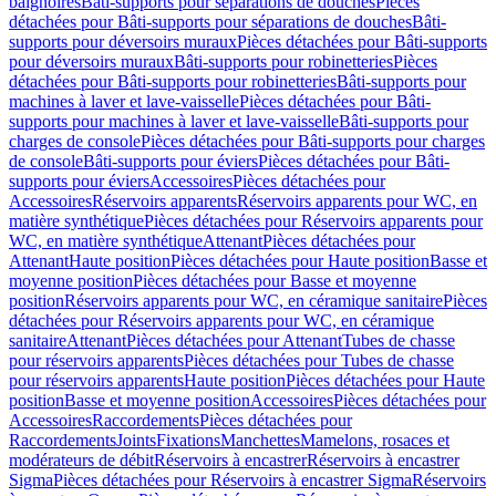
baignoires
Bâti-supports pour séparations de douches
Pièces
détachées pour Bâti-supports pour séparations de douches
Bâti-
supports pour déversoirs muraux
Pièces détachées pour Bâti-supports
pour déversoirs muraux
Bâti-supports pour robinetteries
Pièces
détachées pour Bâti-supports pour robinetteries
Bâti-supports pour
machines à laver et lave-vaisselle
Pièces détachées pour Bâti-
supports pour machines à laver et lave-vaisselle
Bâti-supports pour
charges de console
Pièces détachées pour Bâti-supports pour charges
de console
Bâti-supports pour éviers
Pièces détachées pour Bâti-
supports pour éviers
Accessoires
Pièces détachées pour
Accessoires
Réservoirs apparents
Réservoirs apparents pour WC, en
matière synthétique
Pièces détachées pour Réservoirs apparents pour
WC, en matière synthétique
Attenant
Pièces détachées pour
Attenant
Haute position
Pièces détachées pour Haute position
Basse et
moyenne position
Pièces détachées pour Basse et moyenne
position
Réservoirs apparents pour WC, en céramique sanitaire
Pièces
détachées pour Réservoirs apparents pour WC, en céramique
sanitaire
Attenant
Pièces détachées pour Attenant
Tubes de chasse
pour réservoirs apparents
Pièces détachées pour Tubes de chasse
pour réservoirs apparents
Haute position
Pièces détachées pour Haute
position
Basse et moyenne position
Accessoires
Pièces détachées pour
Accessoires
Raccordements
Pièces détachées pour
Raccordements
Joints
Fixations
Manchettes
Mamelons, rosaces et
modérateurs de débit
Réservoirs à encastrer
Réservoirs à encastrer
Sigma
Pièces détachées pour Réservoirs à encastrer Sigma
Réservoirs