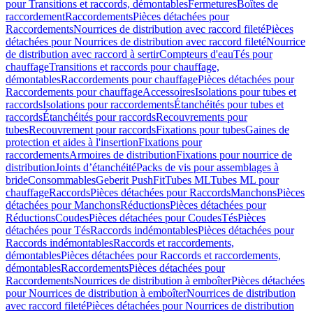
pour Transitions et raccords, démontables
Fermetures
Boîtes de
raccordement
Raccordements
Pièces détachées pour
Raccordements
Nourrices de distribution avec raccord fileté
Pièces
détachées pour Nourrices de distribution avec raccord fileté
Nourrice
de distribution avec raccord à sertir
Compteurs d'eau
Tés pour
chauffage
Transitions et raccords pour chauffage,
démontables
Raccordements pour chauffage
Pièces détachées pour
Raccordements pour chauffage
Accessoires
Isolations pour tubes et
raccords
Isolations pour raccordements
Étanchéités pour tubes et
raccords
Étanchéités pour raccords
Recouvrements pour
tubes
Recouvrement pour raccords
Fixations pour tubes
Gaines de
protection et aides à l'insertion
Fixations pour
raccordements
Armoires de distribution
Fixations pour nourrice de
distribution
Joints d’étanchéité
Packs de vis pour assemblages à
bride
Consommables
Geberit PushFit
Tubes ML
Tubes ML pour
chauffage
Raccords
Pièces détachées pour Raccords
Manchons
Pièces
détachées pour Manchons
Réductions
Pièces détachées pour
Réductions
Coudes
Pièces détachées pour Coudes
Tés
Pièces
détachées pour Tés
Raccords indémontables
Pièces détachées pour
Raccords indémontables
Raccords et raccordements,
démontables
Pièces détachées pour Raccords et raccordements,
démontables
Raccordements
Pièces détachées pour
Raccordements
Nourrices de distribution à emboîter
Pièces détachées
pour Nourrices de distribution à emboîter
Nourrices de distribution
avec raccord fileté
Pièces détachées pour Nourrices de distribution