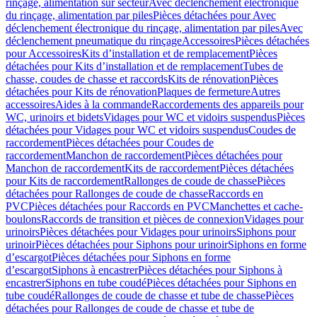
rinçage, alimentation sur secteur
Avec déclenchement électronique
du rinçage, alimentation par piles
Pièces détachées pour Avec
déclenchement électronique du rinçage, alimentation par piles
Avec
déclenchement pneumatique du rinçage
Accessoires
Pièces détachées
pour Accessoires
Kits d’installation et de remplacement
Pièces
détachées pour Kits d’installation et de remplacement
Tubes de
chasse, coudes de chasse et raccords
Kits de rénovation
Pièces
détachées pour Kits de rénovation
Plaques de fermeture
Autres
accessoires
Aides à la commande
Raccordements des appareils pour
WC, urinoirs et bidets
Vidages pour WC et vidoirs suspendus
Pièces
détachées pour Vidages pour WC et vidoirs suspendus
Coudes de
raccordement
Pièces détachées pour Coudes de
raccordement
Manchon de raccordement
Pièces détachées pour
Manchon de raccordement
Kits de raccordement
Pièces détachées
pour Kits de raccordement
Rallonges de coude de chasse
Pièces
détachées pour Rallonges de coude de chasse
Raccords en
PVC
Pièces détachées pour Raccords en PVC
Manchettes et cache-
boulons
Raccords de transition et pièces de connexion
Vidages pour
urinoirs
Pièces détachées pour Vidages pour urinoirs
Siphons pour
urinoir
Pièces détachées pour Siphons pour urinoir
Siphons en forme
d’escargot
Pièces détachées pour Siphons en forme
d’escargot
Siphons à encastrer
Pièces détachées pour Siphons à
encastrer
Siphons en tube coudé
Pièces détachées pour Siphons en
tube coudé
Rallonges de coude de chasse et tube de chasse
Pièces
détachées pour Rallonges de coude de chasse et tube de