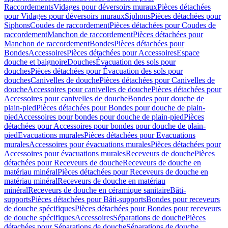
Raccordements
Vidages pour déversoirs muraux
Pièces détachées
pour Vidages pour déversoirs muraux
Siphons
Pièces détachées pour
Siphons
Coudes de raccordement
Pièces détachées pour Coudes de
raccordement
Manchon de raccordement
Pièces détachées pour
Manchon de raccordement
Bondes
Pièces détachées pour
Bondes
Accessoires
Pièces détachées pour Accessoires
Espace
douche et baignoire
Douches
Évacuation des sols pour
douches
Pièces détachées pour Évacuation des sols pour
douches
Canivelles de douche
Pièces détachées pour Canivelles de
douche
Accessoires pour canivelles de douche
Pièces détachées pour
Accessoires pour canivelles de douche
Bondes pour douche de
plain-pied
Pièces détachées pour Bondes pour douche de plain-
pied
Accessoires pour bondes pour douche de plain-pied
Pièces
détachées pour Accessoires pour bondes pour douche de plain-
pied
Evacuations murales
Pièces détachées pour Evacuations
murales
Accessoires pour évacuations murales
Pièces détachées pour
Accessoires pour évacuations murales
Receveurs de douche
Pièces
détachées pour Receveurs de douche
Receveurs de douche en
matériau minéral
Pièces détachées pour Receveurs de douche en
matériau minéral
Receveurs de douche en matériau
minéral
Receveurs de douche en céramique sanitaire
Bâti-
supports
Pièces détachées pour Bâti-supports
Bondes pour receveurs
de douche spécifiques
Pièces détachées pour Bondes pour receveurs
de douche spécifiques
Accessoires
Séparations de douche
Pièces
détachées pour Séparations de douche
Séparations de douche