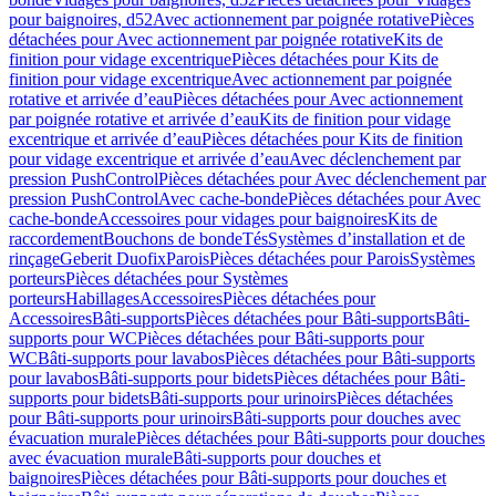
pour baignoires, d52
Avec actionnement par poignée rotative
Pièces
détachées pour Avec actionnement par poignée rotative
Kits de
finition pour vidage excentrique
Pièces détachées pour Kits de
finition pour vidage excentrique
Avec actionnement par poignée
rotative et arrivée d’eau
Pièces détachées pour Avec actionnement
par poignée rotative et arrivée d’eau
Kits de finition pour vidage
excentrique et arrivée d’eau
Pièces détachées pour Kits de finition
pour vidage excentrique et arrivée d’eau
Avec déclenchement par
pression PushControl
Pièces détachées pour Avec déclenchement par
pression PushControl
Avec cache-bonde
Pièces détachées pour Avec
cache-bonde
Accessoires pour vidages pour baignoires
Kits de
raccordement
Bouchons de bonde
Tés
Systèmes d’installation et de
rinçage
Geberit Duofix
Parois
Pièces détachées pour Parois
Systèmes
porteurs
Pièces détachées pour Systèmes
porteurs
Habillages
Accessoires
Pièces détachées pour
Accessoires
Bâti-supports
Pièces détachées pour Bâti-supports
Bâti-
supports pour WC
Pièces détachées pour Bâti-supports pour
WC
Bâti-supports pour lavabos
Pièces détachées pour Bâti-supports
pour lavabos
Bâti-supports pour bidets
Pièces détachées pour Bâti-
supports pour bidets
Bâti-supports pour urinoirs
Pièces détachées
pour Bâti-supports pour urinoirs
Bâti-supports pour douches avec
évacuation murale
Pièces détachées pour Bâti-supports pour douches
avec évacuation murale
Bâti-supports pour douches et
baignoires
Pièces détachées pour Bâti-supports pour douches et