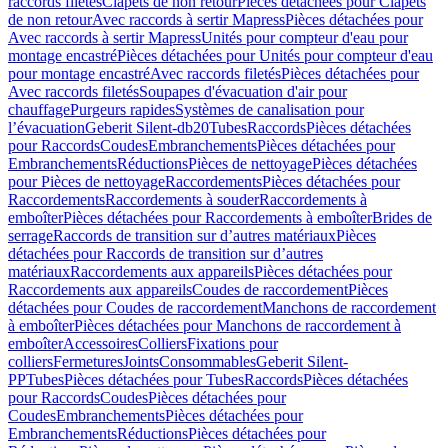
raccords filetés
Clapets de non retour
Pièces détachées pour Clapets
de non retour
Avec raccords à sertir Mapress
Pièces détachées pour
Avec raccords à sertir Mapress
Unités pour compteur d'eau pour
montage encastré
Pièces détachées pour Unités pour compteur d'eau
pour montage encastré
Avec raccords filetés
Pièces détachées pour
Avec raccords filetés
Soupapes d'évacuation d'air pour
chauffage
Purgeurs rapides
Systèmes de canalisation pour
l’évacuation
Geberit Silent-db20
Tubes
Raccords
Pièces détachées
pour Raccords
Coudes
Embranchements
Pièces détachées pour
Embranchements
Réductions
Pièces de nettoyage
Pièces détachées
pour Pièces de nettoyage
Raccordements
Pièces détachées pour
Raccordements
Raccordements à souder
Raccordements à
emboîter
Pièces détachées pour Raccordements à emboîter
Brides de
serrage
Raccords de transition sur d’autres matériaux
Pièces
détachées pour Raccords de transition sur d’autres
matériaux
Raccordements aux appareils
Pièces détachées pour
Raccordements aux appareils
Coudes de raccordement
Pièces
détachées pour Coudes de raccordement
Manchons de raccordement
à emboîter
Pièces détachées pour Manchons de raccordement à
emboîter
Accessoires
Colliers
Fixations pour
colliers
Fermetures
Joints
Consommables
Geberit Silent-
PP
Tubes
Pièces détachées pour Tubes
Raccords
Pièces détachées
pour Raccords
Coudes
Pièces détachées pour
Coudes
Embranchements
Pièces détachées pour
Embranchements
Réductions
Pièces détachées pour