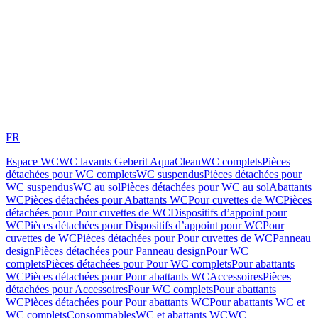
FR
Espace WC
WC lavants Geberit AquaClean
WC complets
Pièces
détachées pour WC complets
WC suspendus
Pièces détachées pour
WC suspendus
WC au sol
Pièces détachées pour WC au sol
Abattants
WC
Pièces détachées pour Abattants WC
Pour cuvettes de WC
Pièces
détachées pour Pour cuvettes de WC
Dispositifs d’appoint pour
WC
Pièces détachées pour Dispositifs d’appoint pour WC
Pour
cuvettes de WC
Pièces détachées pour Pour cuvettes de WC
Panneau
design
Pièces détachées pour Panneau design
Pour WC
complets
Pièces détachées pour Pour WC complets
Pour abattants
WC
Pièces détachées pour Pour abattants WC
Accessoires
Pièces
détachées pour Accessoires
Pour WC complets
Pour abattants
WC
Pièces détachées pour Pour abattants WC
Pour abattants WC et
WC complets
Consommables
WC et abattants WC
WC