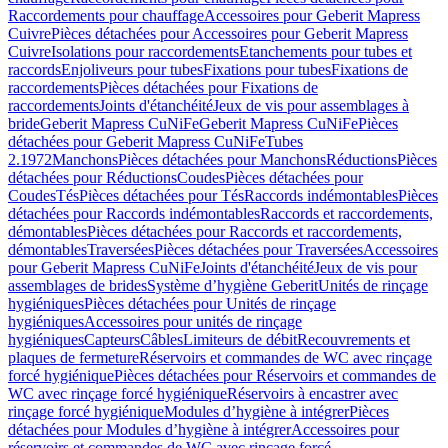
Raccordements pour chauffage
Accessoires pour Geberit Mapress
Cuivre
Pièces détachées pour Accessoires pour Geberit Mapress
Cuivre
Isolations pour raccordements
Etanchements pour tubes et
raccords
Enjoliveurs pour tubes
Fixations pour tubes
Fixations de
raccordements
Pièces détachées pour Fixations de
raccordements
Joints d'étanchéité
Jeux de vis pour assemblages à
bride
Geberit Mapress CuNiFe
Geberit Mapress CuNiFe
Pièces
détachées pour Geberit Mapress CuNiFe
Tubes
2.1972
Manchons
Pièces détachées pour Manchons
Réductions
Pièces
détachées pour Réductions
Coudes
Pièces détachées pour
Coudes
Tés
Pièces détachées pour Tés
Raccords indémontables
Pièces
détachées pour Raccords indémontables
Raccords et raccordements,
démontables
Pièces détachées pour Raccords et raccordements,
démontables
Traversées
Pièces détachées pour Traversées
Accessoires
pour Geberit Mapress CuNiFe
Joints d'étanchéité
Jeux de vis pour
assemblages de brides
Système d’hygiène Geberit
Unités de rinçage
hygiéniques
Pièces détachées pour Unités de rinçage
hygiéniques
Accessoires pour unités de rinçage
hygiéniques
Capteurs
Câbles
Limiteurs de débit
Recouvrements et
plaques de fermeture
Réservoirs et commandes de WC avec rinçage
forcé hygiénique
Pièces détachées pour Réservoirs et commandes de
WC avec rinçage forcé hygiénique
Réservoirs à encastrer avec
rinçage forcé hygiénique
Modules d’hygiène à intégrer
Pièces
détachées pour Modules d’hygiène à intégrer
Accessoires pour
réservoirs et commandes de WC avec rinçage forcé