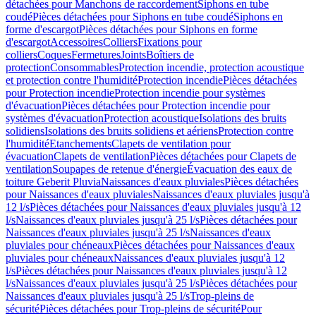
détachées pour Manchons de raccordement
Siphons en tube
coudé
Pièces détachées pour Siphons en tube coudé
Siphons en
forme d'escargot
Pièces détachées pour Siphons en forme
d'escargot
Accessoires
Colliers
Fixations pour
colliers
Coques
Fermetures
Joints
Boîtiers de
protection
Consommables
Protection incendie, protection acoustique
et protection contre l'humidité
Protection incendie
Pièces détachées
pour Protection incendie
Protection incendie pour systèmes
d'évacuation
Pièces détachées pour Protection incendie pour
systèmes d'évacuation
Protection acoustique
Isolations des bruits
solidiens
Isolations des bruits solidiens et aériens
Protection contre
l'humidité
Etanchements
Clapets de ventilation pour
évacuation
Clapets de ventilation
Pièces détachées pour Clapets de
ventilation
Soupapes de retenue d'énergie
Évacuation des eaux de
toiture Geberit Pluvia
Naissances d'eaux pluviales
Pièces détachées
pour Naissances d'eaux pluviales
Naissances d'eaux pluviales jusqu'à
12 l/s
Pièces détachées pour Naissances d'eaux pluviales jusqu'à 12
l/s
Naissances d'eaux pluviales jusqu'à 25 l/s
Pièces détachées pour
Naissances d'eaux pluviales jusqu'à 25 l/s
Naissances d'eaux
pluviales pour chéneaux
Pièces détachées pour Naissances d'eaux
pluviales pour chéneaux
Naissances d'eaux pluviales jusqu'à 12
l/s
Pièces détachées pour Naissances d'eaux pluviales jusqu'à 12
l/s
Naissances d'eaux pluviales jusqu'à 25 l/s
Pièces détachées pour
Naissances d'eaux pluviales jusqu'à 25 l/s
Trop-pleins de
sécurité
Pièces détachées pour Trop-pleins de sécurité
Pour