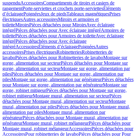
suspendu
Accessoires
Compartiments de tiroirs et casiers de
rangement
Porte-serviettes et crochets porte-serviettes
Éléments
d’éclairage
Poignées
Jeux de pieds
Tableaux magnétiques
Prises
électriques
Autres accessoires
Miroirs et armoires et
toilette
Miroirs
Pièces détachées pour Miroirs
Avec éclairage
intégré
Pièces détachées pour Avec éclairage intégré
Armoires de
toilette
Pièces détachées pour Armoires de toilette
Avec éclairage
intégré
Pièces détachées pour Avec éclairage
intégré
Accessoires
Éléments d’éclairage
Poignées
Autres
accessoires
Prises électriques
Robinetteries
Robinetteries de
lavabo
Pièces détachées pour Robinetteries de lavabo
Montage sur
gorge, alimentation sur secteur
Pièces détachées pour Montage sur
gorge, alimentation sur secteur
Montage sur gorge, alimentation par
piles
Pièces détachées pour Montage sur gorge, alimentation par
piles
Montage sur gorge, alimentation par générateur
Pièces détachées
pour Montage sur gorge, alimentation par générateur
Montage sur
gorge, robinet mitigeur
Pièces détachées pour Montage sur gorge,
robinet mitigeur
Montage mural, alimentation sur secteur
Pièces
détachées pour Montage mural, alimentation sur secteur
Montage
mural, alimentation par piles
Pièces détachées pour Montage mural,
alimentation par piles
Montage mural, alimentation par
générateur
Pièces détachées pour Montage mural, alimentation par
générateur
Montage mural, robinet mélangeur
Pièces détachées pour
Montage mural, robinet mélangeur
Accessoires
Pièces détachées pour
Accessoires
Pour robinetteries de lavabo
Pièces détachées pour Pour