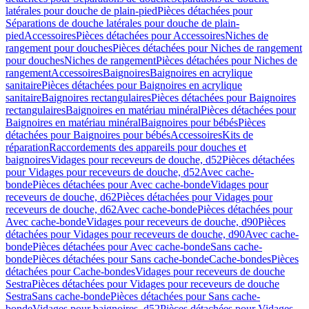
latérales pour douche de plain-pied
Pièces détachées pour
Séparations de douche latérales pour douche de plain-
pied
Accessoires
Pièces détachées pour Accessoires
Niches de
rangement pour douches
Pièces détachées pour Niches de rangement
pour douches
Niches de rangement
Pièces détachées pour Niches de
rangement
Accessoires
Baignoires
Baignoires en acrylique
sanitaire
Pièces détachées pour Baignoires en acrylique
sanitaire
Baignoires rectangulaires
Pièces détachées pour Baignoires
rectangulaires
Baignoires en matériau minéral
Pièces détachées pour
Baignoires en matériau minéral
Baignoires pour bébés
Pièces
détachées pour Baignoires pour bébés
Accessoires
Kits de
réparation
Raccordements des appareils pour douches et
baignoires
Vidages pour receveurs de douche, d52
Pièces détachées
pour Vidages pour receveurs de douche, d52
Avec cache-
bonde
Pièces détachées pour Avec cache-bonde
Vidages pour
receveurs de douche, d62
Pièces détachées pour Vidages pour
receveurs de douche, d62
Avec cache-bonde
Pièces détachées pour
Avec cache-bonde
Vidages pour receveurs de douche, d90
Pièces
détachées pour Vidages pour receveurs de douche, d90
Avec cache-
bonde
Pièces détachées pour Avec cache-bonde
Sans cache-
bonde
Pièces détachées pour Sans cache-bonde
Cache-bondes
Pièces
détachées pour Cache-bondes
Vidages pour receveurs de douche
Sestra
Pièces détachées pour Vidages pour receveurs de douche
Sestra
Sans cache-bonde
Pièces détachées pour Sans cache-
bonde
Vidages pour baignoires, d52
Pièces détachées pour Vidages