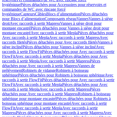
hygiénique
Pièces détachées pour Accessoires pour réservoirs et
commandes de WC avec rinçage forcé
hygiénique
Capteurs
Câbles
Blocs d’alimentation
Pièces détachées
pour Blocs d’alimentation
Composants réseau
Vannes
Vannes à siège
droit
Avec raccords à sertir Mapress
Vannes à siège droit pour
montage encastré
Pièces détachées pour Vannes à siège droit pour
montage encastré
Avec raccords à sertir Mepla
Pièces détachées pour
Avec raccords à sertir Mepla
Avec raccords à sertir Mapress
Avec
raccords filetés
Pièces détachées pour Avec raccords filetés
Vannes à
siège incliné
Pièces détachées pour Vannes à siège incliné
Avec
raccords à sertir FlowFit
Pièces détachées pour Avec raccords à sertir
FlowFit
Avec raccords à sertir Mepla
Pièces détachées pour Avec
raccords à sertir Mepla
Avec raccords à sertir Mapress
Pièces
détachées pour Avec raccords à sertir Mapress
Vannes de
prélèvement
Robinets de vidange
Robinets à boisseau
sphérique
Pièces détachées pour Robinets à boisseau sphérique
Avec
raccords à sertir FlowFit
Pièces détachées pour Avec raccords à sertir
FlowFit
Avec raccords à sertir Mepla
Pièces détachées pour Avec
raccords à sertir Mepla
Avec raccords à sertir Mapress
Pièces
détachées pour Avec raccords à sertir Mapress
Robinets à boisseau
sphérique pour montage encastré
Pièces détachées pour Robinets à
boisseau sphérique pour montage encastré
Avec raccords à sertir
FlowFit
Avec raccords à sertir Mepla
Avec raccords à sertir
Mapress
Pièces détachées pour Avec raccords à sertir Mapress
Avec