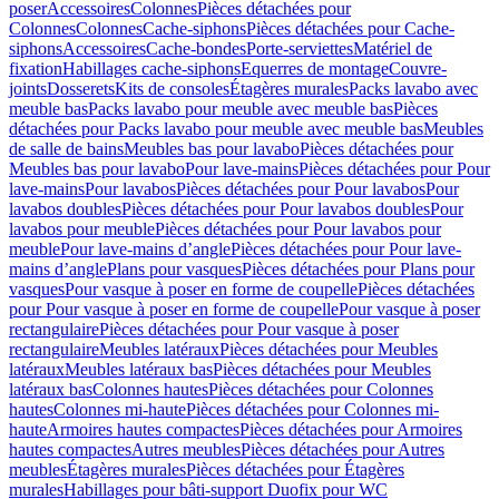
poser
Accessoires
Colonnes
Pièces détachées pour
Colonnes
Colonnes
Cache-siphons
Pièces détachées pour Cache-
siphons
Accessoires
Cache-bondes
Porte-serviettes
Matériel de
fixation
Habillages cache-siphons
Equerres de montage
Couvre-
joints
Dosserets
Kits de consoles
Étagères murales
Packs lavabo avec
meuble bas
Packs lavabo pour meuble avec meuble bas
Pièces
détachées pour Packs lavabo pour meuble avec meuble bas
Meubles
de salle de bains
Meubles bas pour lavabo
Pièces détachées pour
Meubles bas pour lavabo
Pour lave-mains
Pièces détachées pour Pour
lave-mains
Pour lavabos
Pièces détachées pour Pour lavabos
Pour
lavabos doubles
Pièces détachées pour Pour lavabos doubles
Pour
lavabos pour meuble
Pièces détachées pour Pour lavabos pour
meuble
Pour lave-mains d’angle
Pièces détachées pour Pour lave-
mains d’angle
Plans pour vasques
Pièces détachées pour Plans pour
vasques
Pour vasque à poser en forme de coupelle
Pièces détachées
pour Pour vasque à poser en forme de coupelle
Pour vasque à poser
rectangulaire
Pièces détachées pour Pour vasque à poser
rectangulaire
Meubles latéraux
Pièces détachées pour Meubles
latéraux
Meubles latéraux bas
Pièces détachées pour Meubles
latéraux bas
Colonnes hautes
Pièces détachées pour Colonnes
hautes
Colonnes mi-haute
Pièces détachées pour Colonnes mi-
haute
Armoires hautes compactes
Pièces détachées pour Armoires
hautes compactes
Autres meubles
Pièces détachées pour Autres
meubles
Étagères murales
Pièces détachées pour Étagères
murales
Habillages pour bâti-support Duofix pour WC