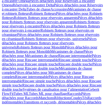
à encastrer Omega
Pièces détachées pour Réservoirs à encastrer
Omega
Réservoirs à encastrer Delta
Pièces détachées pour Réservoirs
à encastrer Delta
Tubes de chasse
Accessoires
Mécanismes de chasse
et robinets flotteurs
Robinets flotteurs
Pièces détachées pour Robinets
flotteurs
Robinets flotteurs pour réservoirs apparents
Pièces détachées
pour Robinets flotteurs pour réservoirs apparents
Robinets flotteurs
pour réservoirs à encastrer
Pièces détachées pour Robinets flotteurs
pour réservoirs à encastrer
Robinets flotteurs pour réservoirs en
céramique
Pièces détachées pour Robinets flotteurs pour réservoirs
en céramique
Robinets flotteurs pour réservoirs, universels
Pièces
détachées pour Robinets flotteurs pour réservoirs,
universels
Robinets flotteurs pour Monolith
Pièces détachées pour
Robinets flotteurs pour Monolith
Mécanismes de chasse
Pièces
détachées pour Mécanismes de chasse
Rinçage interrompable
Pièces
détachées pour Rinçage interrompable
Rinçage simple touche
Pièces
détachées pour Rinçage simple touche
Rinçage double touche
Pièces
détachées pour Rinçage double touche
Mécanismes de chasse
complets
Pièces détachées pour Mécanismes de chasse
complets
Rinçage interrompable
Pièces détachées pour Rinçage
interrompable
Rinçage simple touche
Pièces détachées pour Rinçage
simple touche
Rinçage double touche
Pièces détachées pour Rinçage
double touche
Systèmes de canalisation pour l’alimentation
Geberit
FlowFit
Tubes ML
Tubes ML pour chauffage
Raccords
Pièces
détachées pour Raccords
Manchons
Réductions
Coudes
Tés
Raccords
indémontables
Transitions et raccords, démontables
Pièces détachées