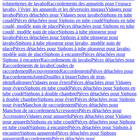
robinetteries de lavabo
Raccordements des appareils pour l’espace
lavabo, l’évier, les appareils et les déversoirs muraux
Vidages pour
lavabo
Pièces détachées pour Vidages pour lavabo
Siphons en tube
coudé
Pièces détachées pour Siphons en tube coudé
Siphons en tube
coudé, modèle gain de place
Pièces détachées pour Siphons en tube
coudé, modèle gain de place
Siphons à tube plongeur pour
lavabo
Pièces détachées pour Siphons à tube plongeur pour
lavabo
Siphons à tube plongeur pour lavabo, modèle gain de
place
Pièces détachées pour Siphons à tube plongeur pour lavabo,
modèle gain de place
Siphons à encastrer
Pièces détachées pour
Siphons à encastrer
Raccordements de lavabo
Pièces détachées pour
Raccordements de lavabo
Coudes de
raccordement
Recouvrements
Raccordements
Pièces détachées pour
Raccordements
Joints
Douilles à braser
Tubes de trop-
plein
Rallonges
Vidages pour éviers
Pièces détachées pour Vidages
pour éviers
Siphons en tube coudé
Pièces détachées pour Siphons en
tube coudé
Siphons à double chambre
Pièces détachées pour Siphons
à double chambre
Siphons pour évier
Pièces détachées pour Siphons
pour évier
Manchon de raccordement
Pièces détachées pour
Manchon de raccordement
Accessoires
Pièces détachées pour
Accessoires
Vidages pour appareils
Pièces détachées pour Vidages
pour appareils
Siphons en tube coudé
Pièces détachées pour Siphons
en tube coudé
Siphons à encastrer
Pièces détachées pour Siphons à
encastrer
Siphons apparents
Pièces détachées pour Siphons
apparents
Raccordements
Pièces détachées pour