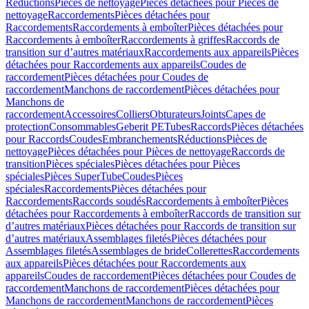
Réductions
Pièces de nettoyage
Pièces détachées pour Pièces de
nettoyage
Raccordements
Pièces détachées pour
Raccordements
Raccordements à emboîter
Pièces détachées pour
Raccordements à emboîter
Raccordements à griffes
Raccords de
transition sur d’autres matériaux
Raccordements aux appareils
Pièces
détachées pour Raccordements aux appareils
Coudes de
raccordement
Pièces détachées pour Coudes de
raccordement
Manchons de raccordement
Pièces détachées pour
Manchons de
raccordement
Accessoires
Colliers
Obturateurs
Joints
Capes de
protection
Consommables
Geberit PE
Tubes
Raccords
Pièces détachées
pour Raccords
Coudes
Embranchements
Réductions
Pièces de
nettoyage
Pièces détachées pour Pièces de nettoyage
Raccords de
transition
Pièces spéciales
Pièces détachées pour Pièces
spéciales
Pièces SuperTube
Coudes
Pièces
spéciales
Raccordements
Pièces détachées pour
Raccordements
Raccords soudés
Raccordements à emboîter
Pièces
détachées pour Raccordements à emboîter
Raccords de transition sur
d’autres matériaux
Pièces détachées pour Raccords de transition sur
d’autres matériaux
Assemblages filetés
Pièces détachées pour
Assemblages filetés
Assemblages de bride
Collerettes
Raccordements
aux appareils
Pièces détachées pour Raccordements aux
appareils
Coudes de raccordement
Pièces détachées pour Coudes de
raccordement
Manchons de raccordement
Pièces détachées pour
Manchons de raccordement
Manchons de raccordement
Pièces