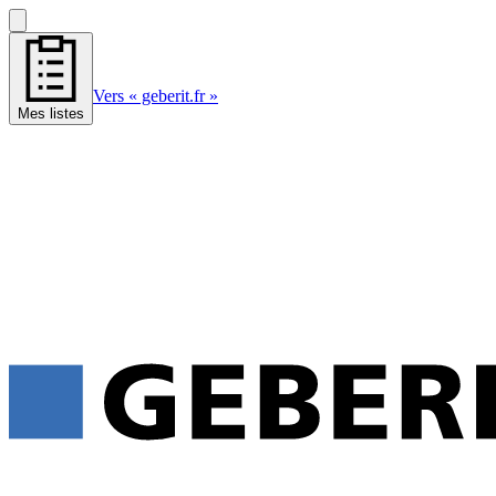
Vers « geberit.fr »
Mes listes