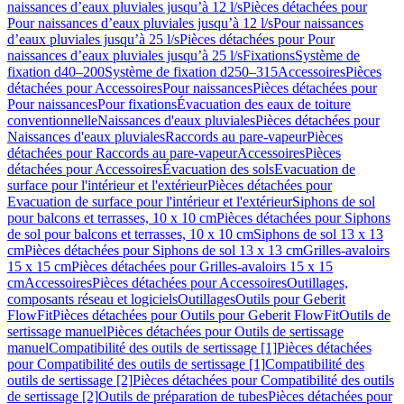
naissances d’eaux pluviales jusqu’à 12 l/s
Pièces détachées pour
Pour naissances d’eaux pluviales jusqu’à 12 l/s
Pour naissances
d’eaux pluviales jusqu’à 25 l/s
Pièces détachées pour Pour
naissances d’eaux pluviales jusqu’à 25 l/s
Fixations
Système de
fixation d40–200
Système de fixation d250–315
Accessoires
Pièces
détachées pour Accessoires
Pour naissances
Pièces détachées pour
Pour naissances
Pour fixations
Évacuation des eaux de toiture
conventionnelle
Naissances d'eaux pluviales
Pièces détachées pour
Naissances d'eaux pluviales
Raccords au pare-vapeur
Pièces
détachées pour Raccords au pare-vapeur
Accessoires
Pièces
détachées pour Accessoires
Évacuation des sols
Evacuation de
surface pour l'intérieur et l'extérieur
Pièces détachées pour
Evacuation de surface pour l'intérieur et l'extérieur
Siphons de sol
pour balcons et terrasses, 10 x 10 cm
Pièces détachées pour Siphons
de sol pour balcons et terrasses, 10 x 10 cm
Siphons de sol 13 x 13
cm
Pièces détachées pour Siphons de sol 13 x 13 cm
Grilles-avaloirs
15 x 15 cm
Pièces détachées pour Grilles-avaloirs 15 x 15
cm
Accessoires
Pièces détachées pour Accessoires
Outillages,
composants réseau et logiciels
Outillages
Outils pour Geberit
FlowFit
Pièces détachées pour Outils pour Geberit FlowFit
Outils de
sertissage manuel
Pièces détachées pour Outils de sertissage
manuel
Compatibilité des outils de sertissage [1]
Pièces détachées
pour Compatibilité des outils de sertissage [1]
Compatibilité des
outils de sertissage [2]
Pièces détachées pour Compatibilité des outils
de sertissage [2]
Outils de préparation de tubes
Pièces détachées pour