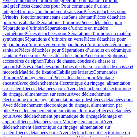
Avec commande d'urinoir intégrée
Pour commande d'urinoir
intégrée
Pièces détachées pour Pour commande d'urinoir
intégrée
Urinoirs, fonctionnement sans eau
Pièces détachées pour
Urinoirs, fonctionnement sans eau
Sans abattant
Pièces détachées
pour Sans abattant
Séparations d’urinoirs
Pièces détachées pour
Séparations d’urinoirs
Séparations d’urinoirs en matière
synthétique
Pièces détachées pour Séparations d’urinoirs en matière
synthétique
Séparations d’urinoirs en verre
Pièces détachées pour
Séparations d’urinoirs en verre
Séparations d’urinoirs en céramique
sanitaire
Pièces détachées pour Séparations d’urinoirs en céramique
sanitaire
Accessoires
Pièces détachées pour Accessoires
Siphons et
accessoires de siphon
Tubes de chasse, coudes de chasse et
raccords
Pièces détachées pour Tubes de chasse, coudes de chasse et
raccords
Matériel de fixation
Habillages latéraux
Commandes
dʼurinoir
Montage encastré
Pièces détachées pour Montage
encastré
Avec déclenchement électronique du rinçage, alimentation
sur secteur
Pièces détachées pour Avec déclenchement électronique
du rinçage, alimentation sur secteur
Avec déclenchement
électronique du rinçage, alimentation par piles
Pièces détachées pour
Avec déclenchement électronique du rinçage, alimentation par
piles
Avec déclenchement pneumatique du rinçage
Pièces détachées
pour Avec déclenchement pneumatique du rinçage
Montage en
apparent
Pièces détachées pour Montage en apparent
Avec
déclenchement électronique du rinçage, alimentation sur
secteur
Pièces détachées pour Avec déclenchement électronique du