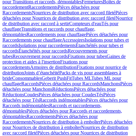
pour Transitions et raccords, démontables
Fermetures
Boîtes de
raccordement
Raccordements
Pièces détachées pour
Raccordements
Nourrices de distribution avec raccord fileté
Pièces
détachées pour Nourrices de distribution avec raccord fileté
Nourrice
de distribution avec raccord à sertir
Compteurs d'eau
Tés pour
chauffage
Transitions et raccords pour chauffage,
démontables
Raccordements pour chauffage
Pièces détachées pour
Raccordements pour chauffage
Accessoires
Isolations pour tubes et
raccords
Isolations pour raccordements
Étanchéités pour tubes et
raccords
Étanchéités pour raccords
Recouvrements pour
tubes
Recouvrement pour raccords
Fixations pour tubes
Gaines de
protection et aides à l'insertion
Fixations pour
raccordements
Armoires de distribution
Fixations pour nourrice de
distribution
Joints d’étanchéité
Packs de vis pour assemblages à
bride
Consommables
Geberit PushFit
Tubes ML
Tubes ML pour
chauffage
Raccords
Pièces détachées pour Raccords
Manchons
Pièces
détachées pour Manchons
Réductions
Pièces détachées pour
Réductions
Coudes
Pièces détachées pour Coudes
Tés
Pièces
détachées pour Tés
Raccords indémontables
Pièces détachées pour
Raccords indémontables
Raccords et raccordements,
démontables
Pièces détachées pour Raccords et raccordements,
démontables
Raccordements
Pièces détachées pour
Raccordements
Nourrices de distribution à emboîter
Pièces détachées
pour Nourrices de distribution à emboîter
Nourrices de distribution
avec raccord fileté
Pièces détachées pour Nourrices de distribution