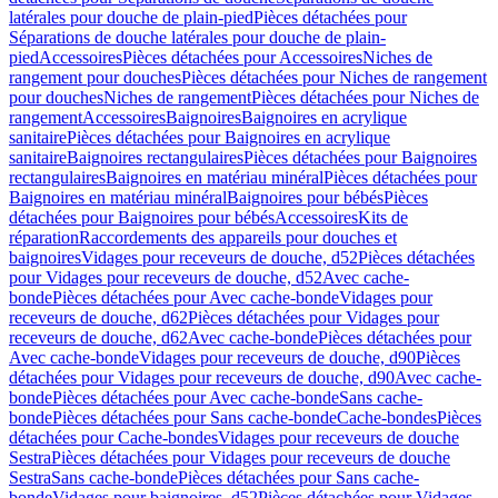
latérales pour douche de plain-pied
Pièces détachées pour
Séparations de douche latérales pour douche de plain-
pied
Accessoires
Pièces détachées pour Accessoires
Niches de
rangement pour douches
Pièces détachées pour Niches de rangement
pour douches
Niches de rangement
Pièces détachées pour Niches de
rangement
Accessoires
Baignoires
Baignoires en acrylique
sanitaire
Pièces détachées pour Baignoires en acrylique
sanitaire
Baignoires rectangulaires
Pièces détachées pour Baignoires
rectangulaires
Baignoires en matériau minéral
Pièces détachées pour
Baignoires en matériau minéral
Baignoires pour bébés
Pièces
détachées pour Baignoires pour bébés
Accessoires
Kits de
réparation
Raccordements des appareils pour douches et
baignoires
Vidages pour receveurs de douche, d52
Pièces détachées
pour Vidages pour receveurs de douche, d52
Avec cache-
bonde
Pièces détachées pour Avec cache-bonde
Vidages pour
receveurs de douche, d62
Pièces détachées pour Vidages pour
receveurs de douche, d62
Avec cache-bonde
Pièces détachées pour
Avec cache-bonde
Vidages pour receveurs de douche, d90
Pièces
détachées pour Vidages pour receveurs de douche, d90
Avec cache-
bonde
Pièces détachées pour Avec cache-bonde
Sans cache-
bonde
Pièces détachées pour Sans cache-bonde
Cache-bondes
Pièces
détachées pour Cache-bondes
Vidages pour receveurs de douche
Sestra
Pièces détachées pour Vidages pour receveurs de douche
Sestra
Sans cache-bonde
Pièces détachées pour Sans cache-
bonde
Vidages pour baignoires, d52
Pièces détachées pour Vidages