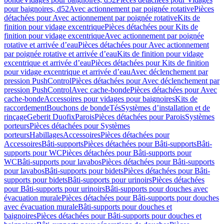
pour baignoires, d52
Avec actionnement par poignée rotative
Pièces
détachées pour Avec actionnement par poignée rotative
Kits de
finition pour vidage excentrique
Pièces détachées pour Kits de
finition pour vidage excentrique
Avec actionnement par poignée
rotative et arrivée d’eau
Pièces détachées pour Avec actionnement
par poignée rotative et arrivée d’eau
Kits de finition pour vidage
excentrique et arrivée d’eau
Pièces détachées pour Kits de finition
pour vidage excentrique et arrivée d’eau
Avec déclenchement par
pression PushControl
Pièces détachées pour Avec déclenchement par
pression PushControl
Avec cache-bonde
Pièces détachées pour Avec
cache-bonde
Accessoires pour vidages pour baignoires
Kits de
raccordement
Bouchons de bonde
Tés
Systèmes d’installation et de
rinçage
Geberit Duofix
Parois
Pièces détachées pour Parois
Systèmes
porteurs
Pièces détachées pour Systèmes
porteurs
Habillages
Accessoires
Pièces détachées pour
Accessoires
Bâti-supports
Pièces détachées pour Bâti-supports
Bâti-
supports pour WC
Pièces détachées pour Bâti-supports pour
WC
Bâti-supports pour lavabos
Pièces détachées pour Bâti-supports
pour lavabos
Bâti-supports pour bidets
Pièces détachées pour Bâti-
supports pour bidets
Bâti-supports pour urinoirs
Pièces détachées
pour Bâti-supports pour urinoirs
Bâti-supports pour douches avec
évacuation murale
Pièces détachées pour Bâti-supports pour douches
avec évacuation murale
Bâti-supports pour douches et
baignoires
Pièces détachées pour Bâti-supports pour douches et