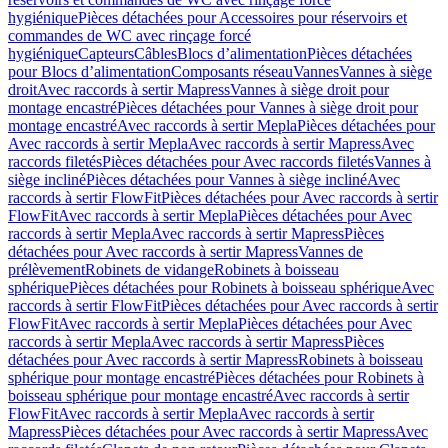
hygiénique
Pièces détachées pour Accessoires pour réservoirs et
commandes de WC avec rinçage forcé
hygiénique
Capteurs
Câbles
Blocs d’alimentation
Pièces détachées
pour Blocs d’alimentation
Composants réseau
Vannes
Vannes à siège
droit
Avec raccords à sertir Mapress
Vannes à siège droit pour
montage encastré
Pièces détachées pour Vannes à siège droit pour
montage encastré
Avec raccords à sertir Mepla
Pièces détachées pour
Avec raccords à sertir Mepla
Avec raccords à sertir Mapress
Avec
raccords filetés
Pièces détachées pour Avec raccords filetés
Vannes à
siège incliné
Pièces détachées pour Vannes à siège incliné
Avec
raccords à sertir FlowFit
Pièces détachées pour Avec raccords à sertir
FlowFit
Avec raccords à sertir Mepla
Pièces détachées pour Avec
raccords à sertir Mepla
Avec raccords à sertir Mapress
Pièces
détachées pour Avec raccords à sertir Mapress
Vannes de
prélèvement
Robinets de vidange
Robinets à boisseau
sphérique
Pièces détachées pour Robinets à boisseau sphérique
Avec
raccords à sertir FlowFit
Pièces détachées pour Avec raccords à sertir
FlowFit
Avec raccords à sertir Mepla
Pièces détachées pour Avec
raccords à sertir Mepla
Avec raccords à sertir Mapress
Pièces
détachées pour Avec raccords à sertir Mapress
Robinets à boisseau
sphérique pour montage encastré
Pièces détachées pour Robinets à
boisseau sphérique pour montage encastré
Avec raccords à sertir
FlowFit
Avec raccords à sertir Mepla
Avec raccords à sertir
Mapress
Pièces détachées pour Avec raccords à sertir Mapress
Avec