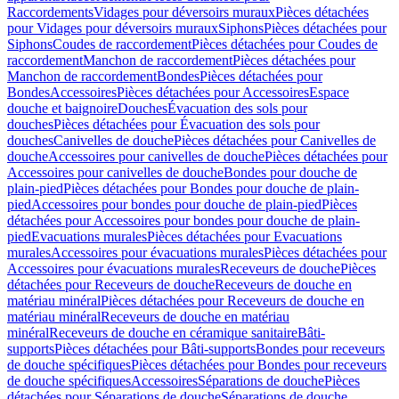
Raccordements
Vidages pour déversoirs muraux
Pièces détachées
pour Vidages pour déversoirs muraux
Siphons
Pièces détachées pour
Siphons
Coudes de raccordement
Pièces détachées pour Coudes de
raccordement
Manchon de raccordement
Pièces détachées pour
Manchon de raccordement
Bondes
Pièces détachées pour
Bondes
Accessoires
Pièces détachées pour Accessoires
Espace
douche et baignoire
Douches
Évacuation des sols pour
douches
Pièces détachées pour Évacuation des sols pour
douches
Canivelles de douche
Pièces détachées pour Canivelles de
douche
Accessoires pour canivelles de douche
Pièces détachées pour
Accessoires pour canivelles de douche
Bondes pour douche de
plain-pied
Pièces détachées pour Bondes pour douche de plain-
pied
Accessoires pour bondes pour douche de plain-pied
Pièces
détachées pour Accessoires pour bondes pour douche de plain-
pied
Evacuations murales
Pièces détachées pour Evacuations
murales
Accessoires pour évacuations murales
Pièces détachées pour
Accessoires pour évacuations murales
Receveurs de douche
Pièces
détachées pour Receveurs de douche
Receveurs de douche en
matériau minéral
Pièces détachées pour Receveurs de douche en
matériau minéral
Receveurs de douche en matériau
minéral
Receveurs de douche en céramique sanitaire
Bâti-
supports
Pièces détachées pour Bâti-supports
Bondes pour receveurs
de douche spécifiques
Pièces détachées pour Bondes pour receveurs
de douche spécifiques
Accessoires
Séparations de douche
Pièces
détachées pour Séparations de douche
Séparations de douche