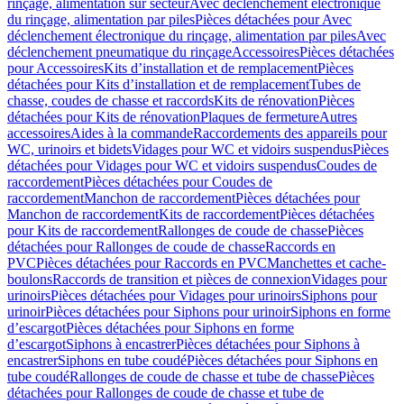
rinçage, alimentation sur secteur
Avec déclenchement électronique
du rinçage, alimentation par piles
Pièces détachées pour Avec
déclenchement électronique du rinçage, alimentation par piles
Avec
déclenchement pneumatique du rinçage
Accessoires
Pièces détachées
pour Accessoires
Kits d’installation et de remplacement
Pièces
détachées pour Kits d’installation et de remplacement
Tubes de
chasse, coudes de chasse et raccords
Kits de rénovation
Pièces
détachées pour Kits de rénovation
Plaques de fermeture
Autres
accessoires
Aides à la commande
Raccordements des appareils pour
WC, urinoirs et bidets
Vidages pour WC et vidoirs suspendus
Pièces
détachées pour Vidages pour WC et vidoirs suspendus
Coudes de
raccordement
Pièces détachées pour Coudes de
raccordement
Manchon de raccordement
Pièces détachées pour
Manchon de raccordement
Kits de raccordement
Pièces détachées
pour Kits de raccordement
Rallonges de coude de chasse
Pièces
détachées pour Rallonges de coude de chasse
Raccords en
PVC
Pièces détachées pour Raccords en PVC
Manchettes et cache-
boulons
Raccords de transition et pièces de connexion
Vidages pour
urinoirs
Pièces détachées pour Vidages pour urinoirs
Siphons pour
urinoir
Pièces détachées pour Siphons pour urinoir
Siphons en forme
d’escargot
Pièces détachées pour Siphons en forme
d’escargot
Siphons à encastrer
Pièces détachées pour Siphons à
encastrer
Siphons en tube coudé
Pièces détachées pour Siphons en
tube coudé
Rallonges de coude de chasse et tube de chasse
Pièces
détachées pour Rallonges de coude de chasse et tube de