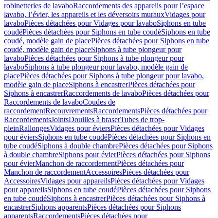
robinetteries de lavabo
Raccordements des appareils pour l’espace
lavabo, l’évier, les appareils et les déversoirs muraux
Vidages pour
lavabo
Pièces détachées pour Vidages pour lavabo
Siphons en tube
coudé
Pièces détachées pour Siphons en tube coudé
Siphons en tube
coudé, modèle gain de place
Pièces détachées pour Siphons en tube
coudé, modèle gain de place
Siphons à tube plongeur pour
lavabo
Pièces détachées pour Siphons à tube plongeur pour
lavabo
Siphons à tube plongeur pour lavabo, modèle gain de
place
Pièces détachées pour Siphons à tube plongeur pour lavabo,
modèle gain de place
Siphons à encastrer
Pièces détachées pour
Siphons à encastrer
Raccordements de lavabo
Pièces détachées pour
Raccordements de lavabo
Coudes de
raccordement
Recouvrements
Raccordements
Pièces détachées pour
Raccordements
Joints
Douilles à braser
Tubes de trop-
plein
Rallonges
Vidages pour éviers
Pièces détachées pour Vidages
pour éviers
Siphons en tube coudé
Pièces détachées pour Siphons en
tube coudé
Siphons à double chambre
Pièces détachées pour Siphons
à double chambre
Siphons pour évier
Pièces détachées pour Siphons
pour évier
Manchon de raccordement
Pièces détachées pour
Manchon de raccordement
Accessoires
Pièces détachées pour
Accessoires
Vidages pour appareils
Pièces détachées pour Vidages
pour appareils
Siphons en tube coudé
Pièces détachées pour Siphons
en tube coudé
Siphons à encastrer
Pièces détachées pour Siphons à
encastrer
Siphons apparents
Pièces détachées pour Siphons
apparents
Raccordements
Pièces détachées pour