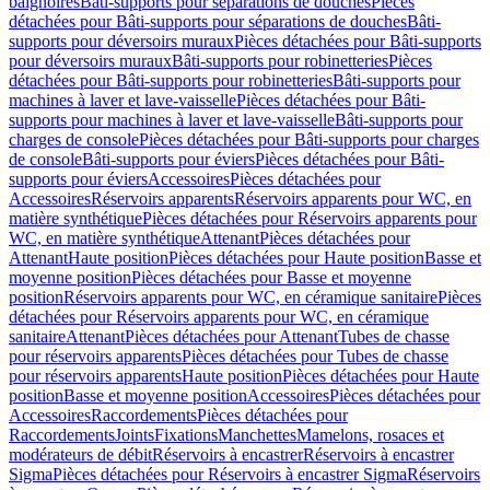
baignoires
Bâti-supports pour séparations de douches
Pièces
détachées pour Bâti-supports pour séparations de douches
Bâti-
supports pour déversoirs muraux
Pièces détachées pour Bâti-supports
pour déversoirs muraux
Bâti-supports pour robinetteries
Pièces
détachées pour Bâti-supports pour robinetteries
Bâti-supports pour
machines à laver et lave-vaisselle
Pièces détachées pour Bâti-
supports pour machines à laver et lave-vaisselle
Bâti-supports pour
charges de console
Pièces détachées pour Bâti-supports pour charges
de console
Bâti-supports pour éviers
Pièces détachées pour Bâti-
supports pour éviers
Accessoires
Pièces détachées pour
Accessoires
Réservoirs apparents
Réservoirs apparents pour WC, en
matière synthétique
Pièces détachées pour Réservoirs apparents pour
WC, en matière synthétique
Attenant
Pièces détachées pour
Attenant
Haute position
Pièces détachées pour Haute position
Basse et
moyenne position
Pièces détachées pour Basse et moyenne
position
Réservoirs apparents pour WC, en céramique sanitaire
Pièces
détachées pour Réservoirs apparents pour WC, en céramique
sanitaire
Attenant
Pièces détachées pour Attenant
Tubes de chasse
pour réservoirs apparents
Pièces détachées pour Tubes de chasse
pour réservoirs apparents
Haute position
Pièces détachées pour Haute
position
Basse et moyenne position
Accessoires
Pièces détachées pour
Accessoires
Raccordements
Pièces détachées pour
Raccordements
Joints
Fixations
Manchettes
Mamelons, rosaces et
modérateurs de débit
Réservoirs à encastrer
Réservoirs à encastrer
Sigma
Pièces détachées pour Réservoirs à encastrer Sigma
Réservoirs