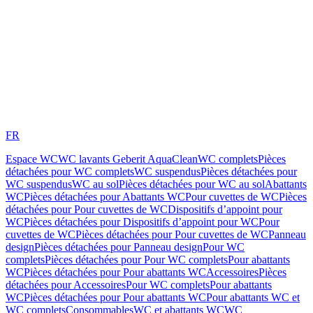
FR
Espace WC
WC lavants Geberit AquaClean
WC complets
Pièces
détachées pour WC complets
WC suspendus
Pièces détachées pour
WC suspendus
WC au sol
Pièces détachées pour WC au sol
Abattants
WC
Pièces détachées pour Abattants WC
Pour cuvettes de WC
Pièces
détachées pour Pour cuvettes de WC
Dispositifs d’appoint pour
WC
Pièces détachées pour Dispositifs d’appoint pour WC
Pour
cuvettes de WC
Pièces détachées pour Pour cuvettes de WC
Panneau
design
Pièces détachées pour Panneau design
Pour WC
complets
Pièces détachées pour Pour WC complets
Pour abattants
WC
Pièces détachées pour Pour abattants WC
Accessoires
Pièces
détachées pour Accessoires
Pour WC complets
Pour abattants
WC
Pièces détachées pour Pour abattants WC
Pour abattants WC et
WC complets
Consommables
WC et abattants WC
WC