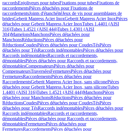
raccords
Enjoliveurs pour tubes
Fixations pour tubes
Fixations de
raccordements
Pièces détachées pour Fixations de
raccordements
Joints d'étanchéité
Jeux de vis pour assemblages de
brides
Geberit Mapress Acier Inox
Geberit Mapress Acier Inox
Pièces
détachées pour Geberit Mapress Acier Inox
Tubes 1.4401 (AISI
316)
Tubes 1.4521 (AISI 444)
Tubes 1.4301 (AISI
304)
Mamelons
Manchons
Pièces détachées pour
Manchons
Réductions
Pièces détachées pour
Réductions
Coudes
Pièces détachées pour Coudes
Tés
Pièces
détachées pour Tés
Raccords indémontables
Pièces détachées pour
Raccords indémontables
Raccords et raccordements,
démontables
Pièces détachées pour Raccords et raccordements,
démontables
Compensateurs
Pièces détachées pour
Compensateurs
Traversées
Fermetures
Pièces détachées pour
Fermetures
Raccordements
Pièces détachées pour
Raccordements
Geberit Mapress Acier Inox, sans silicone
Pièces
détachées pour Geberit Mapress Acier Inox, sans silicone
Tubes
1.4401 (AISI 316)
Tubes 1.4521 (AISI 444)
Manchons
Pièces
détachées pour Manchons
Réductions
Pièces détachées pour
Réductions
Coudes
Pièces détachées pour Coudes
Tés
Pièces
détachées pour Tés
Raccords indémontables
Pièces détachées pour
Raccords indémontables
Raccords et raccordements,
démontables
Pièces détachées pour Raccords et raccordements,
démontables
Fermetures
Pièces détachées pour
Fermetures
Raccordements
Pièces détachées pour