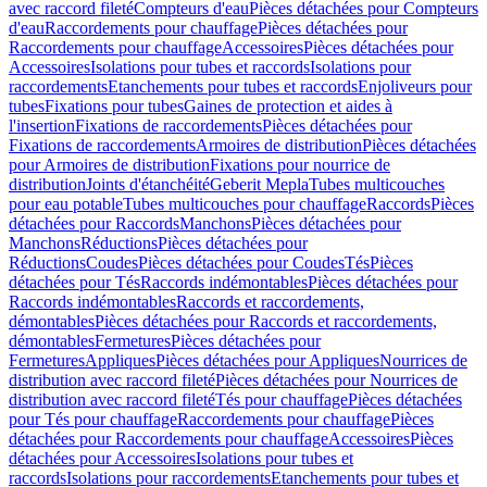
avec raccord fileté
Compteurs d'eau
Pièces détachées pour Compteurs
d'eau
Raccordements pour chauffage
Pièces détachées pour
Raccordements pour chauffage
Accessoires
Pièces détachées pour
Accessoires
Isolations pour tubes et raccords
Isolations pour
raccordements
Etanchements pour tubes et raccords
Enjoliveurs pour
tubes
Fixations pour tubes
Gaines de protection et aides à
l'insertion
Fixations de raccordements
Pièces détachées pour
Fixations de raccordements
Armoires de distribution
Pièces détachées
pour Armoires de distribution
Fixations pour nourrice de
distribution
Joints d'étanchéité
Geberit Mepla
Tubes multicouches
pour eau potable
Tubes multicouches pour chauffage
Raccords
Pièces
détachées pour Raccords
Manchons
Pièces détachées pour
Manchons
Réductions
Pièces détachées pour
Réductions
Coudes
Pièces détachées pour Coudes
Tés
Pièces
détachées pour Tés
Raccords indémontables
Pièces détachées pour
Raccords indémontables
Raccords et raccordements,
démontables
Pièces détachées pour Raccords et raccordements,
démontables
Fermetures
Pièces détachées pour
Fermetures
Appliques
Pièces détachées pour Appliques
Nourrices de
distribution avec raccord fileté
Pièces détachées pour Nourrices de
distribution avec raccord fileté
Tés pour chauffage
Pièces détachées
pour Tés pour chauffage
Raccordements pour chauffage
Pièces
détachées pour Raccordements pour chauffage
Accessoires
Pièces
détachées pour Accessoires
Isolations pour tubes et
raccords
Isolations pour raccordements
Etanchements pour tubes et