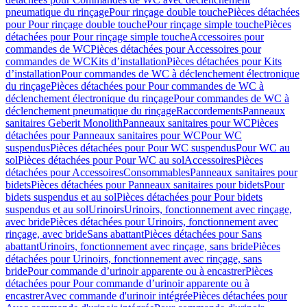
pneumatique du rinçage
Pour rinçage double touche
Pièces détachées
pour Pour rinçage double touche
Pour rinçage simple touche
Pièces
détachées pour Pour rinçage simple touche
Accessoires pour
commandes de WC
Pièces détachées pour Accessoires pour
commandes de WC
Kits d’installation
Pièces détachées pour Kits
d’installation
Pour commandes de WC à déclenchement électronique
du rinçage
Pièces détachées pour Pour commandes de WC à
déclenchement électronique du rinçage
Pour commandes de WC à
déclenchement pneumatique du rinçage
Raccordements
Panneaux
sanitaires Geberit Monolith
Panneaux sanitaires pour WC
Pièces
détachées pour Panneaux sanitaires pour WC
Pour WC
suspendus
Pièces détachées pour Pour WC suspendus
Pour WC au
sol
Pièces détachées pour Pour WC au sol
Accessoires
Pièces
détachées pour Accessoires
Consommables
Panneaux sanitaires pour
bidets
Pièces détachées pour Panneaux sanitaires pour bidets
Pour
bidets suspendus et au sol
Pièces détachées pour Pour bidets
suspendus et au sol
Urinoirs
Urinoirs, fonctionnement avec rinçage,
avec bride
Pièces détachées pour Urinoirs, fonctionnement avec
rinçage, avec bride
Sans abattant
Pièces détachées pour Sans
abattant
Urinoirs, fonctionnement avec rinçage, sans bride
Pièces
détachées pour Urinoirs, fonctionnement avec rinçage, sans
bride
Pour commande d’urinoir apparente ou à encastrer
Pièces
détachées pour Pour commande d’urinoir apparente ou à
encastrer
Avec commande d'urinoir intégrée
Pièces détachées pour