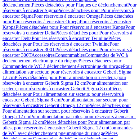
déclenchement
Pièces détachées pour Plaques de déclenchement
Pour
réservoirs à encastrer Sigma
Pièces détachées pour Pour réservoirs à
encastrer Sigma
Pour réservoirs à encastrer Omega
Pièces détachées
pour Pour réservoirs à encastrer Omega
Pour réservoirs à encastrer
Kappa
Pièces détachées pour Pour réservoirs à encastrer Kappa
Pour
réservoirs à encastrer Delta
Pièces détachées pour Pour réservoirs à
encastrer Delta
Pour les réservoirs à encastrer Twinline
Pièces
détachées pour Pour les réservoirs à encastrer Twinline
Pour
réservoirs à encastrer 300T
Pièces détachées pour Pour réservoirs à
encastrer 300T
Accessoires
Consommables
Commandes de WC à
déclenchement électronique du rinçage
Pièces détachées pour
Commandes de WC à déclenchement électronique du rinçage
Pour
alimentation sur secteur, pour réservoirs à encastrer Geberit Sigma
12 cm
Pièces détachées pour Pour alimentation sur secteur, pour
réservoirs à encastrer Geberit Sigma 12 cm
Pour alimentation sur
secteur, pour réservoirs à encastrer Geberit Sigma 8 cm
Pièces
détachées pour Pour alimentation sur secteur, pour réservoirs à
encastrer Geberit Sigma 8 cm
Pour alimentation sur secteur, pour
réservoirs à encastrer Geberit Omega 12 cm
Pièces détachées pour
Pour alimentation sur secteur, pour réservoirs à encastrer Geberit
Omega 12 cm
Pour alimentation par piles, pour réservoirs à encastrer
Geberit Sigma 12 cm
Pièces détachées pour Pour alimentation par
piles, pour réservoirs à encastrer Geberit Sigma 12 cm
Commandes
de WC avec déclenchement pneumatique du rinçage
Pièces
détachées pour Commandes de WC avec déclenchement