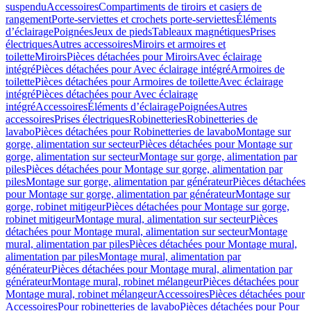
suspendu
Accessoires
Compartiments de tiroirs et casiers de
rangement
Porte-serviettes et crochets porte-serviettes
Éléments
d’éclairage
Poignées
Jeux de pieds
Tableaux magnétiques
Prises
électriques
Autres accessoires
Miroirs et armoires et
toilette
Miroirs
Pièces détachées pour Miroirs
Avec éclairage
intégré
Pièces détachées pour Avec éclairage intégré
Armoires de
toilette
Pièces détachées pour Armoires de toilette
Avec éclairage
intégré
Pièces détachées pour Avec éclairage
intégré
Accessoires
Éléments d’éclairage
Poignées
Autres
accessoires
Prises électriques
Robinetteries
Robinetteries de
lavabo
Pièces détachées pour Robinetteries de lavabo
Montage sur
gorge, alimentation sur secteur
Pièces détachées pour Montage sur
gorge, alimentation sur secteur
Montage sur gorge, alimentation par
piles
Pièces détachées pour Montage sur gorge, alimentation par
piles
Montage sur gorge, alimentation par générateur
Pièces détachées
pour Montage sur gorge, alimentation par générateur
Montage sur
gorge, robinet mitigeur
Pièces détachées pour Montage sur gorge,
robinet mitigeur
Montage mural, alimentation sur secteur
Pièces
détachées pour Montage mural, alimentation sur secteur
Montage
mural, alimentation par piles
Pièces détachées pour Montage mural,
alimentation par piles
Montage mural, alimentation par
générateur
Pièces détachées pour Montage mural, alimentation par
générateur
Montage mural, robinet mélangeur
Pièces détachées pour
Montage mural, robinet mélangeur
Accessoires
Pièces détachées pour
Accessoires
Pour robinetteries de lavabo
Pièces détachées pour Pour