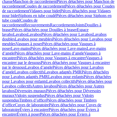
chasse
Manchon de raccordement
Pièces détachées pour Manchon de
raccordement
Coudes de raccordement
Pièces détachées pour Coudes
de raccordement
Vidages pour bidet
Pièces détachées pour Vidages
pour bidet
Siphons en tube coudé
Pièces détachées pour Siphons en
tube coudé
Coudes de
raccordement
Recouvrements
Raccordements
Joints
Douilles à
braser
Pièces détachées pour Douilles à braser
Espace
lavabo
Lavabos
Lavabos
Pièces détachées pour Lavabos
Lavabos
doubles
Lavabos pour meubles
Pièces détachées pour Lavabos pour
meubles
Vasques à poser
Pièces détachées pour Vasques à
poser
Lave-mains
Pièces détachées pour Lave-mains
Lave-mains
d’angle
Pièces détachées pour Lave-mains d’angle
Vasques à
encastrer
Pièces détachées pour Vasques à encastrer
Vasques à
encastrer par le dessous
Pièces détachées pour Vasques à encastrer
par le dessous
Lavabos d’angle
Pièces détachées pour Lavabos
d’angle
Lavabos collectifs
Lavabos adaptés PMR
Pièces détachées
pour Lavabos adaptés PMR
Lavabos pour enfants
Pièces détachées
pour Lavabos pour enfants
Lavabos collectifs
Pièces détachées pour
Lavabos collectifs
Autres lavabos
Pièces détachées pour Autres
lavabos
Déversoirs muraux
Pièces détachées pour Déversoirs
muraux
Vidoirs suspendus
Pièces détachées pour Vidoirs
suspendus
Timbres dʼoffice
Pièces détachées pour Timbres
dʼoffice
Cuves de laboratoire
Pièces détachées pour Cuves de
laboratoire
Éviers à encastrer
Pièces détachées pour Éviers à
encastrer
Éviers à poser
Pièces détachées pour Éviers à