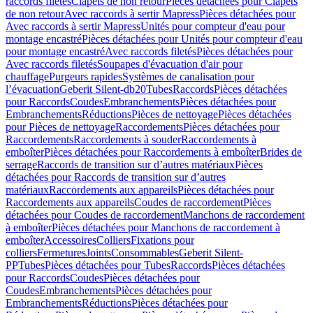
raccords filetés
Clapets de non retour
Pièces détachées pour Clapets
de non retour
Avec raccords à sertir Mapress
Pièces détachées pour
Avec raccords à sertir Mapress
Unités pour compteur d'eau pour
montage encastré
Pièces détachées pour Unités pour compteur d'eau
pour montage encastré
Avec raccords filetés
Pièces détachées pour
Avec raccords filetés
Soupapes d'évacuation d'air pour
chauffage
Purgeurs rapides
Systèmes de canalisation pour
l’évacuation
Geberit Silent-db20
Tubes
Raccords
Pièces détachées
pour Raccords
Coudes
Embranchements
Pièces détachées pour
Embranchements
Réductions
Pièces de nettoyage
Pièces détachées
pour Pièces de nettoyage
Raccordements
Pièces détachées pour
Raccordements
Raccordements à souder
Raccordements à
emboîter
Pièces détachées pour Raccordements à emboîter
Brides de
serrage
Raccords de transition sur d’autres matériaux
Pièces
détachées pour Raccords de transition sur d’autres
matériaux
Raccordements aux appareils
Pièces détachées pour
Raccordements aux appareils
Coudes de raccordement
Pièces
détachées pour Coudes de raccordement
Manchons de raccordement
à emboîter
Pièces détachées pour Manchons de raccordement à
emboîter
Accessoires
Colliers
Fixations pour
colliers
Fermetures
Joints
Consommables
Geberit Silent-
PP
Tubes
Pièces détachées pour Tubes
Raccords
Pièces détachées
pour Raccords
Coudes
Pièces détachées pour
Coudes
Embranchements
Pièces détachées pour
Embranchements
Réductions
Pièces détachées pour