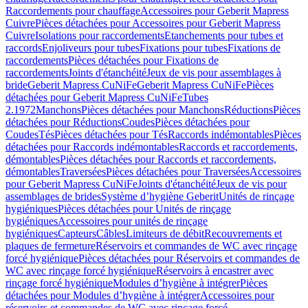
Raccordements pour chauffage
Accessoires pour Geberit Mapress
Cuivre
Pièces détachées pour Accessoires pour Geberit Mapress
Cuivre
Isolations pour raccordements
Etanchements pour tubes et
raccords
Enjoliveurs pour tubes
Fixations pour tubes
Fixations de
raccordements
Pièces détachées pour Fixations de
raccordements
Joints d'étanchéité
Jeux de vis pour assemblages à
bride
Geberit Mapress CuNiFe
Geberit Mapress CuNiFe
Pièces
détachées pour Geberit Mapress CuNiFe
Tubes
2.1972
Manchons
Pièces détachées pour Manchons
Réductions
Pièces
détachées pour Réductions
Coudes
Pièces détachées pour
Coudes
Tés
Pièces détachées pour Tés
Raccords indémontables
Pièces
détachées pour Raccords indémontables
Raccords et raccordements,
démontables
Pièces détachées pour Raccords et raccordements,
démontables
Traversées
Pièces détachées pour Traversées
Accessoires
pour Geberit Mapress CuNiFe
Joints d'étanchéité
Jeux de vis pour
assemblages de brides
Système d’hygiène Geberit
Unités de rinçage
hygiéniques
Pièces détachées pour Unités de rinçage
hygiéniques
Accessoires pour unités de rinçage
hygiéniques
Capteurs
Câbles
Limiteurs de débit
Recouvrements et
plaques de fermeture
Réservoirs et commandes de WC avec rinçage
forcé hygiénique
Pièces détachées pour Réservoirs et commandes de
WC avec rinçage forcé hygiénique
Réservoirs à encastrer avec
rinçage forcé hygiénique
Modules d’hygiène à intégrer
Pièces
détachées pour Modules d’hygiène à intégrer
Accessoires pour
réservoirs et commandes de WC avec rinçage forcé