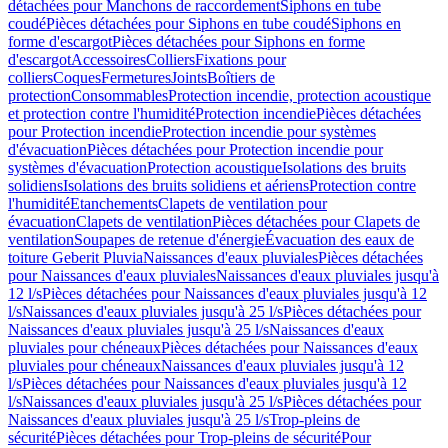
détachées pour Manchons de raccordement
Siphons en tube
coudé
Pièces détachées pour Siphons en tube coudé
Siphons en
forme d'escargot
Pièces détachées pour Siphons en forme
d'escargot
Accessoires
Colliers
Fixations pour
colliers
Coques
Fermetures
Joints
Boîtiers de
protection
Consommables
Protection incendie, protection acoustique
et protection contre l'humidité
Protection incendie
Pièces détachées
pour Protection incendie
Protection incendie pour systèmes
d'évacuation
Pièces détachées pour Protection incendie pour
systèmes d'évacuation
Protection acoustique
Isolations des bruits
solidiens
Isolations des bruits solidiens et aériens
Protection contre
l'humidité
Etanchements
Clapets de ventilation pour
évacuation
Clapets de ventilation
Pièces détachées pour Clapets de
ventilation
Soupapes de retenue d'énergie
Évacuation des eaux de
toiture Geberit Pluvia
Naissances d'eaux pluviales
Pièces détachées
pour Naissances d'eaux pluviales
Naissances d'eaux pluviales jusqu'à
12 l/s
Pièces détachées pour Naissances d'eaux pluviales jusqu'à 12
l/s
Naissances d'eaux pluviales jusqu'à 25 l/s
Pièces détachées pour
Naissances d'eaux pluviales jusqu'à 25 l/s
Naissances d'eaux
pluviales pour chéneaux
Pièces détachées pour Naissances d'eaux
pluviales pour chéneaux
Naissances d'eaux pluviales jusqu'à 12
l/s
Pièces détachées pour Naissances d'eaux pluviales jusqu'à 12
l/s
Naissances d'eaux pluviales jusqu'à 25 l/s
Pièces détachées pour
Naissances d'eaux pluviales jusqu'à 25 l/s
Trop-pleins de
sécurité
Pièces détachées pour Trop-pleins de sécurité
Pour