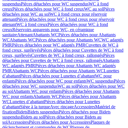
suspendus
Pièces détachées pour WC suspendus
WC à fond
creux
Pièces détachées pour WC à fond creux
WC au sol
Pièces
détachées pour WC au sol
WC à fond creux pour réservoir
attenant
Pièces détachées pour WC à fond creux pour réservoir
attenant
WC à fond creux
Pièces détachées pour WC à fond
creux
Réservoirs apparents pour WC, en céramique
sanitaire
Attenant
Abattants WC
Pièces détachées pour Abattants
WC
Abattants WC
Pièces détachées pour Abattants WC
WC adaptés
PMR
Pièces détachées pour WC adaptés PMR
Cuvettes de WC à
fond creux, surélevés
Pièces détachées pour Cuvettes de WC à fond
creux, surélevés
Cuvettes de WC à fond creux, rallongés
Pièces
détachées pour Cuvettes de WC à fond creux, rallongés
Abattants
WC adaptés PMR
Pièces détachées pour Abattants WC adaptés
PMR
Abattants WC
Pièces détachées pour Abattants WC
Lunettes
d’abattant
Pièces détachées pour Lunettes d’abattant
WC pour
enfants
Pièces détachées pour WC pour enfants
WC suspendus
Pièces
détachées pour WC suspendus
WC au sol
Pièces détachées pour WC
au sol
Abattants WC pour enfants
Pièces détachées pour Abattants
WC pour enfants
Abattants WC
Pièces détachées pour Abattants
WC
Lunettes d’abattant
Pièces détachées pour Lunettes
d’abattant
Siège à la turque
Avec rinçage
Accessoires
Matériel de
fixation
Bidets
Bidets suspendus
Pièces détachées pour Bidets
suspendus
Bidets au sol
Pièces détachées pour Bidets au
sol
Accessoires
Pièces détachées pour Accessoires
Plaques de
déclenchement et commandes de WC
Plaques de