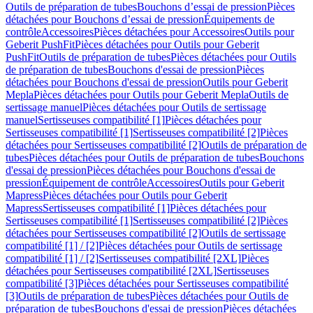
Outils de préparation de tubes
Bouchons d’essai de pression
Pièces
détachées pour Bouchons d’essai de pression
Équipements de
contrôle
Accessoires
Pièces détachées pour Accessoires
Outils pour
Geberit PushFit
Pièces détachées pour Outils pour Geberit
PushFit
Outils de préparation de tubes
Pièces détachées pour Outils
de préparation de tubes
Bouchons d'essai de pression
Pièces
détachées pour Bouchons d'essai de pression
Outils pour Geberit
Mepla
Pièces détachées pour Outils pour Geberit Mepla
Outils de
sertissage manuel
Pièces détachées pour Outils de sertissage
manuel
Sertisseuses compatibilité [1]
Pièces détachées pour
Sertisseuses compatibilité [1]
Sertisseuses compatibilité [2]
Pièces
détachées pour Sertisseuses compatibilité [2]
Outils de préparation de
tubes
Pièces détachées pour Outils de préparation de tubes
Bouchons
d'essai de pression
Pièces détachées pour Bouchons d'essai de
pression
Équipement de contrôle
Accessoires
Outils pour Geberit
Mapress
Pièces détachées pour Outils pour Geberit
Mapress
Sertisseuses compatibilité [1]
Pièces détachées pour
Sertisseuses compatibilité [1]
Sertisseuses compatibilité [2]
Pièces
détachées pour Sertisseuses compatibilité [2]
Outils de sertissage
compatibilité [1] / [2]
Pièces détachées pour Outils de sertissage
compatibilité [1] / [2]
Sertisseuses compatibilité [2XL]
Pièces
détachées pour Sertisseuses compatibilité [2XL]
Sertisseuses
compatibilité [3]
Pièces détachées pour Sertisseuses compatibilité
[3]
Outils de préparation de tubes
Pièces détachées pour Outils de
préparation de tubes
Bouchons d'essai de pression
Pièces détachées