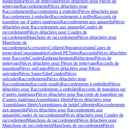
Réductions
Pièces de nettoyage
Pièces détachées pour Pièces de
nettoyage
Raccordements
Pièces détachées pour
Raccordements
Raccordements à emboîter
Pièces détachées pour
Raccordements à emboîter
Raccordements à griffes
Raccords de
transition sur d’autres matériaux
Raccordements aux appareils
Pièces
détachées pour Raccordements aux appareils
Coudes de
raccordement
Pièces détachées pour Coudes de
raccordement
Manchons de raccordement
Pièces détachées pour
Manchons de
raccordement
Accessoires
Colliers
Obturateurs
Joints
Capes de
protection
Consommables
Geberit PE
Tubes
Raccords
Pièces détachées
pour Raccords
Coudes
Embranchements
Réductions
Pièces de
nettoyage
Pièces détachées pour Pièces de nettoyage
Raccords de
transition
Pièces spéciales
Pièces détachées pour Pièces
spéciales
Pièces SuperTube
Coudes
Pièces
spéciales
Raccordements
Pièces détachées pour
Raccordements
Raccords soudés
Raccordements à emboîter
Pièces
détachées pour Raccordements à emboîter
Raccords de transition sur
d’autres matériaux
Pièces détachées pour Raccords de transition sur
d’autres matériaux
Assemblages filetés
Pièces détachées pour
Assemblages filetés
Assemblages de bride
Collerettes
Raccordements
aux appareils
Pièces détachées pour Raccordements aux
appareils
Coudes de raccordement
Pièces détachées pour Coudes de
raccordement
Manchons de raccordement
Pièces détachées pour
Manchons de raccordement
Manchons de raccordement
Pièces