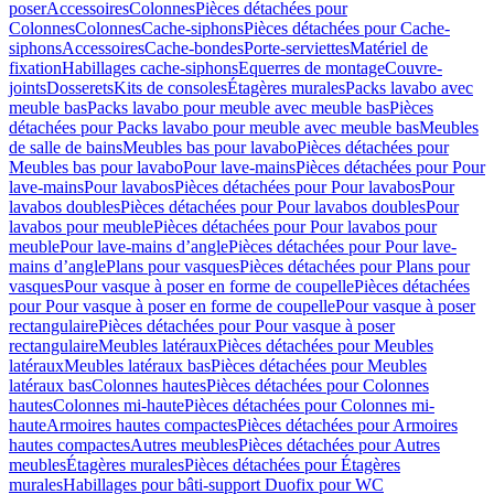
poser
Accessoires
Colonnes
Pièces détachées pour
Colonnes
Colonnes
Cache-siphons
Pièces détachées pour Cache-
siphons
Accessoires
Cache-bondes
Porte-serviettes
Matériel de
fixation
Habillages cache-siphons
Equerres de montage
Couvre-
joints
Dosserets
Kits de consoles
Étagères murales
Packs lavabo avec
meuble bas
Packs lavabo pour meuble avec meuble bas
Pièces
détachées pour Packs lavabo pour meuble avec meuble bas
Meubles
de salle de bains
Meubles bas pour lavabo
Pièces détachées pour
Meubles bas pour lavabo
Pour lave-mains
Pièces détachées pour Pour
lave-mains
Pour lavabos
Pièces détachées pour Pour lavabos
Pour
lavabos doubles
Pièces détachées pour Pour lavabos doubles
Pour
lavabos pour meuble
Pièces détachées pour Pour lavabos pour
meuble
Pour lave-mains d’angle
Pièces détachées pour Pour lave-
mains d’angle
Plans pour vasques
Pièces détachées pour Plans pour
vasques
Pour vasque à poser en forme de coupelle
Pièces détachées
pour Pour vasque à poser en forme de coupelle
Pour vasque à poser
rectangulaire
Pièces détachées pour Pour vasque à poser
rectangulaire
Meubles latéraux
Pièces détachées pour Meubles
latéraux
Meubles latéraux bas
Pièces détachées pour Meubles
latéraux bas
Colonnes hautes
Pièces détachées pour Colonnes
hautes
Colonnes mi-haute
Pièces détachées pour Colonnes mi-
haute
Armoires hautes compactes
Pièces détachées pour Armoires
hautes compactes
Autres meubles
Pièces détachées pour Autres
meubles
Étagères murales
Pièces détachées pour Étagères
murales
Habillages pour bâti-support Duofix pour WC