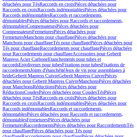
détachées pour Tés
Raccords en croix
Pièces détachées pour
Raccords en croix
Raccords indémontables
Pièces détachées pour
Raccords indémontables
Raccords et raccordements,
démontables
Pièces détachées pour Raccords et raccordements,
démontables
Compensateurs
Pièces détachées pour
Compensateurs
Fermetures
Pièces détachées pour
Fermetures
Manchons pour chauffage
Pièces détachées pour
Manchons pour chauffage
Tés pour chauffage
Pièces détachées pour
Tés pour chauffage
Raccordements pour chauffage
Pièces détachées
pour Raccordements pour chauffage
Accessoires pour Geberit
Mapress Acier Carbone
Etanchements pour tubes et
raccords
Enjoliveurs pour tubes
Fixations pour tubes
Fixations de
raccordements
Joints d'étanchéité
Jeux de vis pour assemblages à
bride
Geberit Mapress Cuivre
Geberit Mapress Cuivre
Pièces
détachées pour Geberit Mapress Cuivre
Manchons
Pièces détachées
pour Manchons
Réductions
Pièces détachées pour
Réductions
Coudes
Pièces détachées pour Coudes
Tés
Pièces
détachées pour Tés
Raccords en croix
Pièces détachées pour
Raccords en croix
Raccords indémontables
Pièces détachées pour
Raccords indémontables
Raccords et raccordements,
démontables
Pièces détachées pour Raccords et raccordements,
démontables
Fermetures
Pièces détachées pour
Fermetures
Raccordements
Pièces détachées pour Raccordements
Tés
pour chauffage
Pièces détachées pour Tés pour
chauffage
Raccordements pour chauffage
Pièces détachées pour