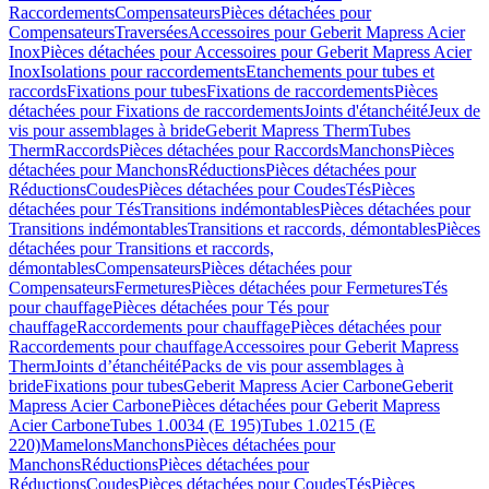
Raccordements
Compensateurs
Pièces détachées pour
Compensateurs
Traversées
Accessoires pour Geberit Mapress Acier
Inox
Pièces détachées pour Accessoires pour Geberit Mapress Acier
Inox
Isolations pour raccordements
Etanchements pour tubes et
raccords
Fixations pour tubes
Fixations de raccordements
Pièces
détachées pour Fixations de raccordements
Joints d'étanchéité
Jeux de
vis pour assemblages à bride
Geberit Mapress Therm
Tubes
Therm
Raccords
Pièces détachées pour Raccords
Manchons
Pièces
détachées pour Manchons
Réductions
Pièces détachées pour
Réductions
Coudes
Pièces détachées pour Coudes
Tés
Pièces
détachées pour Tés
Transitions indémontables
Pièces détachées pour
Transitions indémontables
Transitions et raccords, démontables
Pièces
détachées pour Transitions et raccords,
démontables
Compensateurs
Pièces détachées pour
Compensateurs
Fermetures
Pièces détachées pour Fermetures
Tés
pour chauffage
Pièces détachées pour Tés pour
chauffage
Raccordements pour chauffage
Pièces détachées pour
Raccordements pour chauffage
Accessoires pour Geberit Mapress
Therm
Joints d’étanchéité
Packs de vis pour assemblages à
bride
Fixations pour tubes
Geberit Mapress Acier Carbone
Geberit
Mapress Acier Carbone
Pièces détachées pour Geberit Mapress
Acier Carbone
Tubes 1.0034 (E 195)
Tubes 1.0215 (E
220)
Mamelons
Manchons
Pièces détachées pour
Manchons
Réductions
Pièces détachées pour
Réductions
Coudes
Pièces détachées pour Coudes
Tés
Pièces