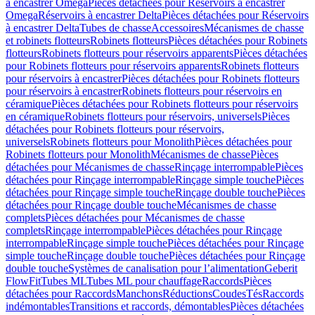
à encastrer Omega
Pièces détachées pour Réservoirs à encastrer
Omega
Réservoirs à encastrer Delta
Pièces détachées pour Réservoirs
à encastrer Delta
Tubes de chasse
Accessoires
Mécanismes de chasse
et robinets flotteurs
Robinets flotteurs
Pièces détachées pour Robinets
flotteurs
Robinets flotteurs pour réservoirs apparents
Pièces détachées
pour Robinets flotteurs pour réservoirs apparents
Robinets flotteurs
pour réservoirs à encastrer
Pièces détachées pour Robinets flotteurs
pour réservoirs à encastrer
Robinets flotteurs pour réservoirs en
céramique
Pièces détachées pour Robinets flotteurs pour réservoirs
en céramique
Robinets flotteurs pour réservoirs, universels
Pièces
détachées pour Robinets flotteurs pour réservoirs,
universels
Robinets flotteurs pour Monolith
Pièces détachées pour
Robinets flotteurs pour Monolith
Mécanismes de chasse
Pièces
détachées pour Mécanismes de chasse
Rinçage interrompable
Pièces
détachées pour Rinçage interrompable
Rinçage simple touche
Pièces
détachées pour Rinçage simple touche
Rinçage double touche
Pièces
détachées pour Rinçage double touche
Mécanismes de chasse
complets
Pièces détachées pour Mécanismes de chasse
complets
Rinçage interrompable
Pièces détachées pour Rinçage
interrompable
Rinçage simple touche
Pièces détachées pour Rinçage
simple touche
Rinçage double touche
Pièces détachées pour Rinçage
double touche
Systèmes de canalisation pour l’alimentation
Geberit
FlowFit
Tubes ML
Tubes ML pour chauffage
Raccords
Pièces
détachées pour Raccords
Manchons
Réductions
Coudes
Tés
Raccords
indémontables
Transitions et raccords, démontables
Pièces détachées