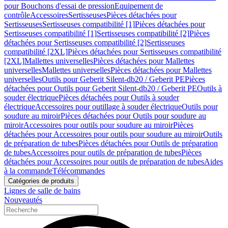
pour Bouchons d'essai de pression
Equipement de
contrôle
Accessoires
Sertisseuses
Pièces détachées pour
Sertisseuses
Sertisseuses compatibilité [1]
Pièces détachées pour
Sertisseuses compatibilité [1]
Sertisseuses compatibilité [2]
Pièces
détachées pour Sertisseuses compatibilité [2]
Sertisseuses
compatibilité [2XL]
Pièces détachées pour Sertisseuses compatibilité
[2XL]
Mallettes universelles
Pièces détachées pour Mallettes
universelles
Mallettes universelles
Pièces détachées pour Mallettes
universelles
Outils pour Geberit Silent-db20 / Geberit PE
Pièces
détachées pour Outils pour Geberit Silent-db20 / Geberit PE
Outils à
souder électrique
Pièces détachées pour Outils à souder
électrique
Accessoires pour outillage à souder électrique
Outils pour
soudure au miroir
Pièces détachées pour Outils pour soudure au
miroir
Accessoires pour outils pour soudure au miroir
Pièces
détachées pour Accessoires pour outils pour soudure au miroir
Outils
de préparation de tubes
Pièces détachées pour Outils de préparation
de tubes
Accessoires pour outils de préparation de tubes
Pièces
détachées pour Accessoires pour outils de préparation de tubes
Aides
à la commande
Télécommandes
Catégories de produits
Lignes de salle de bains
Nouveautés