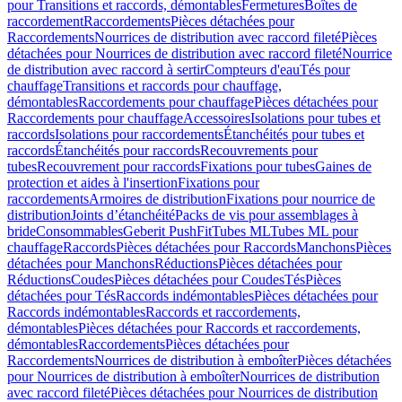
pour Transitions et raccords, démontables
Fermetures
Boîtes de
raccordement
Raccordements
Pièces détachées pour
Raccordements
Nourrices de distribution avec raccord fileté
Pièces
détachées pour Nourrices de distribution avec raccord fileté
Nourrice
de distribution avec raccord à sertir
Compteurs d'eau
Tés pour
chauffage
Transitions et raccords pour chauffage,
démontables
Raccordements pour chauffage
Pièces détachées pour
Raccordements pour chauffage
Accessoires
Isolations pour tubes et
raccords
Isolations pour raccordements
Étanchéités pour tubes et
raccords
Étanchéités pour raccords
Recouvrements pour
tubes
Recouvrement pour raccords
Fixations pour tubes
Gaines de
protection et aides à l'insertion
Fixations pour
raccordements
Armoires de distribution
Fixations pour nourrice de
distribution
Joints d’étanchéité
Packs de vis pour assemblages à
bride
Consommables
Geberit PushFit
Tubes ML
Tubes ML pour
chauffage
Raccords
Pièces détachées pour Raccords
Manchons
Pièces
détachées pour Manchons
Réductions
Pièces détachées pour
Réductions
Coudes
Pièces détachées pour Coudes
Tés
Pièces
détachées pour Tés
Raccords indémontables
Pièces détachées pour
Raccords indémontables
Raccords et raccordements,
démontables
Pièces détachées pour Raccords et raccordements,
démontables
Raccordements
Pièces détachées pour
Raccordements
Nourrices de distribution à emboîter
Pièces détachées
pour Nourrices de distribution à emboîter
Nourrices de distribution
avec raccord fileté
Pièces détachées pour Nourrices de distribution