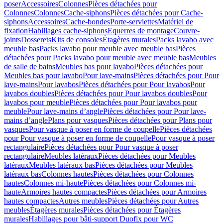
poser
Accessoires
Colonnes
Pièces détachées pour
Colonnes
Colonnes
Cache-siphons
Pièces détachées pour Cache-
siphons
Accessoires
Cache-bondes
Porte-serviettes
Matériel de
fixation
Habillages cache-siphons
Equerres de montage
Couvre-
joints
Dosserets
Kits de consoles
Étagères murales
Packs lavabo avec
meuble bas
Packs lavabo pour meuble avec meuble bas
Pièces
détachées pour Packs lavabo pour meuble avec meuble bas
Meubles
de salle de bains
Meubles bas pour lavabo
Pièces détachées pour
Meubles bas pour lavabo
Pour lave-mains
Pièces détachées pour Pour
lave-mains
Pour lavabos
Pièces détachées pour Pour lavabos
Pour
lavabos doubles
Pièces détachées pour Pour lavabos doubles
Pour
lavabos pour meuble
Pièces détachées pour Pour lavabos pour
meuble
Pour lave-mains d’angle
Pièces détachées pour Pour lave-
mains d’angle
Plans pour vasques
Pièces détachées pour Plans pour
vasques
Pour vasque à poser en forme de coupelle
Pièces détachées
pour Pour vasque à poser en forme de coupelle
Pour vasque à poser
rectangulaire
Pièces détachées pour Pour vasque à poser
rectangulaire
Meubles latéraux
Pièces détachées pour Meubles
latéraux
Meubles latéraux bas
Pièces détachées pour Meubles
latéraux bas
Colonnes hautes
Pièces détachées pour Colonnes
hautes
Colonnes mi-haute
Pièces détachées pour Colonnes mi-
haute
Armoires hautes compactes
Pièces détachées pour Armoires
hautes compactes
Autres meubles
Pièces détachées pour Autres
meubles
Étagères murales
Pièces détachées pour Étagères
murales
Habillages pour bâti-support Duofix pour WC