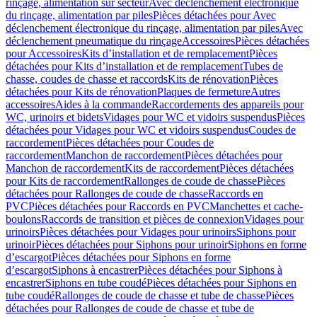
rinçage, alimentation sur secteur
Avec déclenchement électronique
du rinçage, alimentation par piles
Pièces détachées pour Avec
déclenchement électronique du rinçage, alimentation par piles
Avec
déclenchement pneumatique du rinçage
Accessoires
Pièces détachées
pour Accessoires
Kits d’installation et de remplacement
Pièces
détachées pour Kits d’installation et de remplacement
Tubes de
chasse, coudes de chasse et raccords
Kits de rénovation
Pièces
détachées pour Kits de rénovation
Plaques de fermeture
Autres
accessoires
Aides à la commande
Raccordements des appareils pour
WC, urinoirs et bidets
Vidages pour WC et vidoirs suspendus
Pièces
détachées pour Vidages pour WC et vidoirs suspendus
Coudes de
raccordement
Pièces détachées pour Coudes de
raccordement
Manchon de raccordement
Pièces détachées pour
Manchon de raccordement
Kits de raccordement
Pièces détachées
pour Kits de raccordement
Rallonges de coude de chasse
Pièces
détachées pour Rallonges de coude de chasse
Raccords en
PVC
Pièces détachées pour Raccords en PVC
Manchettes et cache-
boulons
Raccords de transition et pièces de connexion
Vidages pour
urinoirs
Pièces détachées pour Vidages pour urinoirs
Siphons pour
urinoir
Pièces détachées pour Siphons pour urinoir
Siphons en forme
d’escargot
Pièces détachées pour Siphons en forme
d’escargot
Siphons à encastrer
Pièces détachées pour Siphons à
encastrer
Siphons en tube coudé
Pièces détachées pour Siphons en
tube coudé
Rallonges de coude de chasse et tube de chasse
Pièces
détachées pour Rallonges de coude de chasse et tube de