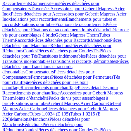
Raccordements
Compensateurs
Pièces détachées pour
Compensateurs
Traversées
Accessoires pour Geberit Mapress Acier
Inox
Pièces détachées pour Accessoires pour Geberit Mapress Acier
Inox
Isolations pour raccordements
Etanchements pour tubes et
raccords
Fixations pour tubes
Fixations de raccordements
Pièces
détachées pour Fixations de raccordements
Joints d'étanchéité
Jeux de
vis pour assemblages à bride
Geberit Mapress Therm
Tubes
Therm
Raccords
Pièces détachées pour Raccords
Manchons
Pièces
détachées pour Manchons
Réductions
Pièces détachées pour
Réductions
Coudes
Pièces détachées pour Coudes
Tés
Pièces
détachées pour Tés
Transitions indémontables
Pièces détachées pour
Transitions indémontables
Transitions et raccords, démontables
Pièces
détachées pour Transitions et raccords,
démontables
Compensateurs
Pièces détachées pour
Compensateurs
Fermetures
Pièces détachées pour Fermetures
Tés
pour chauffage
Pièces détachées pour Tés pour
chauffage
Raccordements pour chauffage
Pièces détachées pour
Raccordements pour chauffage
Accessoires pour Geberit Mapress
Therm
Joints d’étanchéité
Packs de vis pour assemblages à
bride
Fixations pour tubes
Geberit Mapress Acier Carbone
Geberit
Mapress Acier Carbone
Pièces détachées pour Geberit Mapress
Acier Carbone
Tubes 1.0034 (E 195)
Tubes 1.0215 (E
220)
Mamelons
Manchons
Pièces détachées pour
Manchons
Réductions
Pièces détachées pour
Réductions
Coudes
Pièces détachées pour Coudes
Tés
Pièces