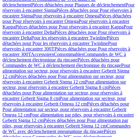
déclenchement
Pièces détachées pour Plaques de déclenchement
Pour
réservoirs à encastrer Sigma
Pièces détachées pour Pour réservoirs à
encastrer Sigma
Pour réservoirs à encastrer Omega
Pièces détachées
pour Pour réservoirs à encastrer Omega
Pour réservoirs à encastrer
Kappa
Pièces détachées pour Pour réservoirs à encastrer Kappa
Pour
réservoirs à encastrer Delta
Pièces détachées pour Pour réservoirs à
encastrer Delta
Pour les réservoirs à encastrer Twinline
Pièces
détachées pour Pour les réservoirs à encastrer Twinline
Pour
réservoirs à encastrer 300T
Pièces détachées pour Pour réservoirs à
encastrer 300T
Accessoires
Consommables
Commandes de WC à
déclenchement électronique du rinçage
Pièces détachées pour
Commandes de WC à déclenchement électronique du rinçage
Pour
alimentation sur secteur, pour réservoirs à encastrer Geberit Sigma
12 cm
Pièces détachées pour Pour alimentation sur secteur, pour
réservoirs à encastrer Geberit Sigma 12 cm
Pour alimentation sur
secteur, pour réservoirs à encastrer Geberit Sigma 8 cm
Pièces
détachées pour Pour alimentation sur secteur, pour réservoirs à
encastrer Geberit Sigma 8 cm
Pour alimentation sur secteur, pour
réservoirs à encastrer Geberit Omega 12 cm
Pièces détachées pour
Pour alimentation sur secteur, pour réservoirs à encastrer Geberit
Omega 12 cm
Pour alimentation par piles, pour réservoirs à encastrer
Geberit Sigma 12 cm
Pièces détachées pour Pour alimentation par
piles, pour réservoirs à encastrer Geberit Sigma 12 cm
Commandes
de WC avec déclenchement pneumatique du rinçage
Pièces
détachées pour Commandes de WC avec déclenchement