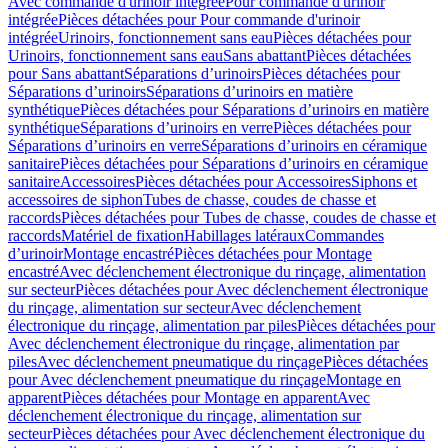
Avec commande d'urinoir intégrée
Pour commande d'urinoir
intégrée
Pièces détachées pour Pour commande d'urinoir
intégrée
Urinoirs, fonctionnement sans eau
Pièces détachées pour
Urinoirs, fonctionnement sans eau
Sans abattant
Pièces détachées
pour Sans abattant
Séparations d’urinoirs
Pièces détachées pour
Séparations d’urinoirs
Séparations d’urinoirs en matière
synthétique
Pièces détachées pour Séparations d’urinoirs en matière
synthétique
Séparations d’urinoirs en verre
Pièces détachées pour
Séparations d’urinoirs en verre
Séparations d’urinoirs en céramique
sanitaire
Pièces détachées pour Séparations d’urinoirs en céramique
sanitaire
Accessoires
Pièces détachées pour Accessoires
Siphons et
accessoires de siphon
Tubes de chasse, coudes de chasse et
raccords
Pièces détachées pour Tubes de chasse, coudes de chasse et
raccords
Matériel de fixation
Habillages latéraux
Commandes
dʼurinoir
Montage encastré
Pièces détachées pour Montage
encastré
Avec déclenchement électronique du rinçage, alimentation
sur secteur
Pièces détachées pour Avec déclenchement électronique
du rinçage, alimentation sur secteur
Avec déclenchement
électronique du rinçage, alimentation par piles
Pièces détachées pour
Avec déclenchement électronique du rinçage, alimentation par
piles
Avec déclenchement pneumatique du rinçage
Pièces détachées
pour Avec déclenchement pneumatique du rinçage
Montage en
apparent
Pièces détachées pour Montage en apparent
Avec
déclenchement électronique du rinçage, alimentation sur
secteur
Pièces détachées pour Avec déclenchement électronique du