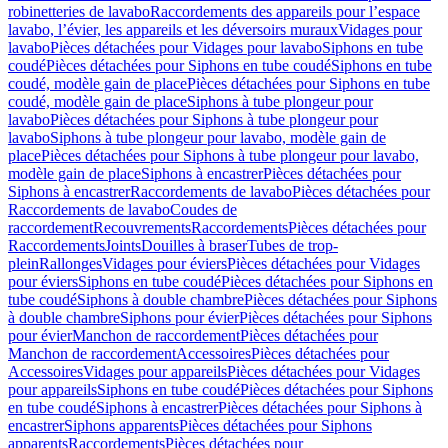
robinetteries de lavabo
Raccordements des appareils pour l’espace
lavabo, l’évier, les appareils et les déversoirs muraux
Vidages pour
lavabo
Pièces détachées pour Vidages pour lavabo
Siphons en tube
coudé
Pièces détachées pour Siphons en tube coudé
Siphons en tube
coudé, modèle gain de place
Pièces détachées pour Siphons en tube
coudé, modèle gain de place
Siphons à tube plongeur pour
lavabo
Pièces détachées pour Siphons à tube plongeur pour
lavabo
Siphons à tube plongeur pour lavabo, modèle gain de
place
Pièces détachées pour Siphons à tube plongeur pour lavabo,
modèle gain de place
Siphons à encastrer
Pièces détachées pour
Siphons à encastrer
Raccordements de lavabo
Pièces détachées pour
Raccordements de lavabo
Coudes de
raccordement
Recouvrements
Raccordements
Pièces détachées pour
Raccordements
Joints
Douilles à braser
Tubes de trop-
plein
Rallonges
Vidages pour éviers
Pièces détachées pour Vidages
pour éviers
Siphons en tube coudé
Pièces détachées pour Siphons en
tube coudé
Siphons à double chambre
Pièces détachées pour Siphons
à double chambre
Siphons pour évier
Pièces détachées pour Siphons
pour évier
Manchon de raccordement
Pièces détachées pour
Manchon de raccordement
Accessoires
Pièces détachées pour
Accessoires
Vidages pour appareils
Pièces détachées pour Vidages
pour appareils
Siphons en tube coudé
Pièces détachées pour Siphons
en tube coudé
Siphons à encastrer
Pièces détachées pour Siphons à
encastrer
Siphons apparents
Pièces détachées pour Siphons
apparents
Raccordements
Pièces détachées pour