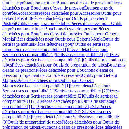
Outils de préparation de tubes
Bouchons d’essai de pression
Pièces
détachées pour Bouchons d’essai de pression
Équipements de
contrôle
Accessoires
Pièces détachées pour Accessoires
Outils pour
Geberit PushFit
Pièces détachées pour Outils pour Geberit
PushFit
Outils de préparation de tubes
Pièces détachées pour Outils
de préparation de tubes
Bouchons d'essai de pression
Pièces
détachées pour Bouchons d'essai de pression
Outils pour Geberit
Mepla
Pièces détachées pour Outils pour Geberit Mepla
Outils de
sertissage manuel
Pièces détachées pour Outils de sertissage
manuel
Sertisseuses compatibilité [1]
Pièces détachées pour
Sertisseuses compatibilité [1]
Sertisseuses compatibilité [2]
Pièces
détachées pour Sertisseuses compatibilité [2]
Outils de préparation de
tubes
Pièces détachées pour Outils de préparation de tubes
Bouchons
d'essai de pression
Pièces détachées pour Bouchons d'essai de
pression
Équipement de contrôle
Accessoires
Outils pour Geberit
Mapress
Pièces détachées pour Outils pour Geberit
Mapress
Sertisseuses compatibilité [1]
Pièces détachées pour
Sertisseuses compatibilité [1]
Sertisseuses compatibilité [2]
Pièces
détachées pour Sertisseuses compatibilité [2]
Outils de sertissage
compatibilité [1] / [2]
Pièces détachées pour Outils de sertissage
compatibilité [1] / [2]
Sertisseuses compatibilité [2XL]
Pièces
détachées pour Sertisseuses compatibilité [2XL]
Sertisseuses
compatibilité [3]
Pièces détachées pour Sertisseuses compatibilité
[3]
Outils de préparation de tubes
Pièces détachées pour Outils de
préparation de tubes
Bouchons d'essai de pression
Pièces détachées