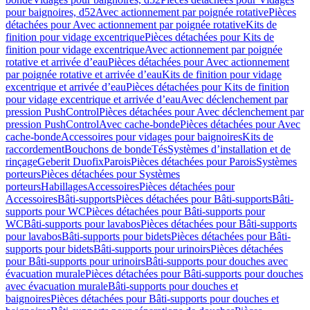
pour baignoires, d52
Avec actionnement par poignée rotative
Pièces
détachées pour Avec actionnement par poignée rotative
Kits de
finition pour vidage excentrique
Pièces détachées pour Kits de
finition pour vidage excentrique
Avec actionnement par poignée
rotative et arrivée d’eau
Pièces détachées pour Avec actionnement
par poignée rotative et arrivée d’eau
Kits de finition pour vidage
excentrique et arrivée d’eau
Pièces détachées pour Kits de finition
pour vidage excentrique et arrivée d’eau
Avec déclenchement par
pression PushControl
Pièces détachées pour Avec déclenchement par
pression PushControl
Avec cache-bonde
Pièces détachées pour Avec
cache-bonde
Accessoires pour vidages pour baignoires
Kits de
raccordement
Bouchons de bonde
Tés
Systèmes d’installation et de
rinçage
Geberit Duofix
Parois
Pièces détachées pour Parois
Systèmes
porteurs
Pièces détachées pour Systèmes
porteurs
Habillages
Accessoires
Pièces détachées pour
Accessoires
Bâti-supports
Pièces détachées pour Bâti-supports
Bâti-
supports pour WC
Pièces détachées pour Bâti-supports pour
WC
Bâti-supports pour lavabos
Pièces détachées pour Bâti-supports
pour lavabos
Bâti-supports pour bidets
Pièces détachées pour Bâti-
supports pour bidets
Bâti-supports pour urinoirs
Pièces détachées
pour Bâti-supports pour urinoirs
Bâti-supports pour douches avec
évacuation murale
Pièces détachées pour Bâti-supports pour douches
avec évacuation murale
Bâti-supports pour douches et
baignoires
Pièces détachées pour Bâti-supports pour douches et