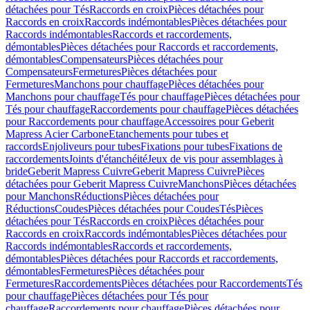
détachées pour Tés
Raccords en croix
Pièces détachées pour
Raccords en croix
Raccords indémontables
Pièces détachées pour
Raccords indémontables
Raccords et raccordements,
démontables
Pièces détachées pour Raccords et raccordements,
démontables
Compensateurs
Pièces détachées pour
Compensateurs
Fermetures
Pièces détachées pour
Fermetures
Manchons pour chauffage
Pièces détachées pour
Manchons pour chauffage
Tés pour chauffage
Pièces détachées pour
Tés pour chauffage
Raccordements pour chauffage
Pièces détachées
pour Raccordements pour chauffage
Accessoires pour Geberit
Mapress Acier Carbone
Etanchements pour tubes et
raccords
Enjoliveurs pour tubes
Fixations pour tubes
Fixations de
raccordements
Joints d'étanchéité
Jeux de vis pour assemblages à
bride
Geberit Mapress Cuivre
Geberit Mapress Cuivre
Pièces
détachées pour Geberit Mapress Cuivre
Manchons
Pièces détachées
pour Manchons
Réductions
Pièces détachées pour
Réductions
Coudes
Pièces détachées pour Coudes
Tés
Pièces
détachées pour Tés
Raccords en croix
Pièces détachées pour
Raccords en croix
Raccords indémontables
Pièces détachées pour
Raccords indémontables
Raccords et raccordements,
démontables
Pièces détachées pour Raccords et raccordements,
démontables
Fermetures
Pièces détachées pour
Fermetures
Raccordements
Pièces détachées pour Raccordements
Tés
pour chauffage
Pièces détachées pour Tés pour
chauffage
Raccordements pour chauffage
Pièces détachées pour