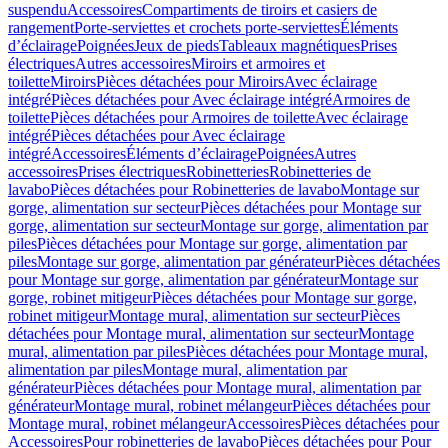
suspendu
Accessoires
Compartiments de tiroirs et casiers de
rangement
Porte-serviettes et crochets porte-serviettes
Éléments
d’éclairage
Poignées
Jeux de pieds
Tableaux magnétiques
Prises
électriques
Autres accessoires
Miroirs et armoires et
toilette
Miroirs
Pièces détachées pour Miroirs
Avec éclairage
intégré
Pièces détachées pour Avec éclairage intégré
Armoires de
toilette
Pièces détachées pour Armoires de toilette
Avec éclairage
intégré
Pièces détachées pour Avec éclairage
intégré
Accessoires
Éléments d’éclairage
Poignées
Autres
accessoires
Prises électriques
Robinetteries
Robinetteries de
lavabo
Pièces détachées pour Robinetteries de lavabo
Montage sur
gorge, alimentation sur secteur
Pièces détachées pour Montage sur
gorge, alimentation sur secteur
Montage sur gorge, alimentation par
piles
Pièces détachées pour Montage sur gorge, alimentation par
piles
Montage sur gorge, alimentation par générateur
Pièces détachées
pour Montage sur gorge, alimentation par générateur
Montage sur
gorge, robinet mitigeur
Pièces détachées pour Montage sur gorge,
robinet mitigeur
Montage mural, alimentation sur secteur
Pièces
détachées pour Montage mural, alimentation sur secteur
Montage
mural, alimentation par piles
Pièces détachées pour Montage mural,
alimentation par piles
Montage mural, alimentation par
générateur
Pièces détachées pour Montage mural, alimentation par
générateur
Montage mural, robinet mélangeur
Pièces détachées pour
Montage mural, robinet mélangeur
Accessoires
Pièces détachées pour
Accessoires
Pour robinetteries de lavabo
Pièces détachées pour Pour