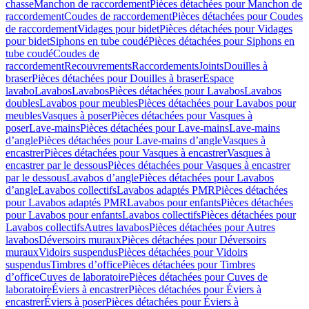
chasse
Manchon de raccordement
Pièces détachées pour Manchon de
raccordement
Coudes de raccordement
Pièces détachées pour Coudes
de raccordement
Vidages pour bidet
Pièces détachées pour Vidages
pour bidet
Siphons en tube coudé
Pièces détachées pour Siphons en
tube coudé
Coudes de
raccordement
Recouvrements
Raccordements
Joints
Douilles à
braser
Pièces détachées pour Douilles à braser
Espace
lavabo
Lavabos
Lavabos
Pièces détachées pour Lavabos
Lavabos
doubles
Lavabos pour meubles
Pièces détachées pour Lavabos pour
meubles
Vasques à poser
Pièces détachées pour Vasques à
poser
Lave-mains
Pièces détachées pour Lave-mains
Lave-mains
d’angle
Pièces détachées pour Lave-mains d’angle
Vasques à
encastrer
Pièces détachées pour Vasques à encastrer
Vasques à
encastrer par le dessous
Pièces détachées pour Vasques à encastrer
par le dessous
Lavabos d’angle
Pièces détachées pour Lavabos
d’angle
Lavabos collectifs
Lavabos adaptés PMR
Pièces détachées
pour Lavabos adaptés PMR
Lavabos pour enfants
Pièces détachées
pour Lavabos pour enfants
Lavabos collectifs
Pièces détachées pour
Lavabos collectifs
Autres lavabos
Pièces détachées pour Autres
lavabos
Déversoirs muraux
Pièces détachées pour Déversoirs
muraux
Vidoirs suspendus
Pièces détachées pour Vidoirs
suspendus
Timbres dʼoffice
Pièces détachées pour Timbres
dʼoffice
Cuves de laboratoire
Pièces détachées pour Cuves de
laboratoire
Éviers à encastrer
Pièces détachées pour Éviers à
encastrer
Éviers à poser
Pièces détachées pour Éviers à