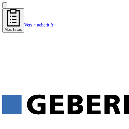
Vers « geberit.fr »
Mes listes