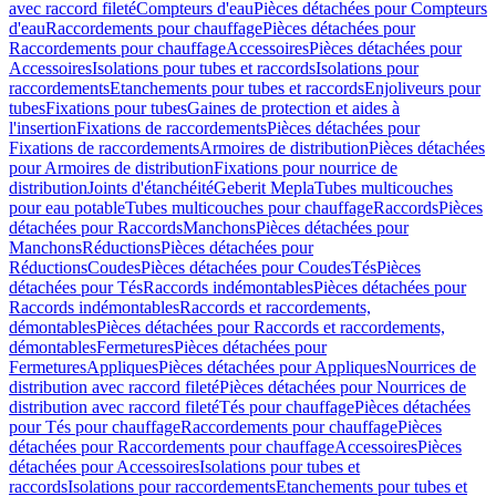
avec raccord fileté
Compteurs d'eau
Pièces détachées pour Compteurs
d'eau
Raccordements pour chauffage
Pièces détachées pour
Raccordements pour chauffage
Accessoires
Pièces détachées pour
Accessoires
Isolations pour tubes et raccords
Isolations pour
raccordements
Etanchements pour tubes et raccords
Enjoliveurs pour
tubes
Fixations pour tubes
Gaines de protection et aides à
l'insertion
Fixations de raccordements
Pièces détachées pour
Fixations de raccordements
Armoires de distribution
Pièces détachées
pour Armoires de distribution
Fixations pour nourrice de
distribution
Joints d'étanchéité
Geberit Mepla
Tubes multicouches
pour eau potable
Tubes multicouches pour chauffage
Raccords
Pièces
détachées pour Raccords
Manchons
Pièces détachées pour
Manchons
Réductions
Pièces détachées pour
Réductions
Coudes
Pièces détachées pour Coudes
Tés
Pièces
détachées pour Tés
Raccords indémontables
Pièces détachées pour
Raccords indémontables
Raccords et raccordements,
démontables
Pièces détachées pour Raccords et raccordements,
démontables
Fermetures
Pièces détachées pour
Fermetures
Appliques
Pièces détachées pour Appliques
Nourrices de
distribution avec raccord fileté
Pièces détachées pour Nourrices de
distribution avec raccord fileté
Tés pour chauffage
Pièces détachées
pour Tés pour chauffage
Raccordements pour chauffage
Pièces
détachées pour Raccordements pour chauffage
Accessoires
Pièces
détachées pour Accessoires
Isolations pour tubes et
raccords
Isolations pour raccordements
Etanchements pour tubes et