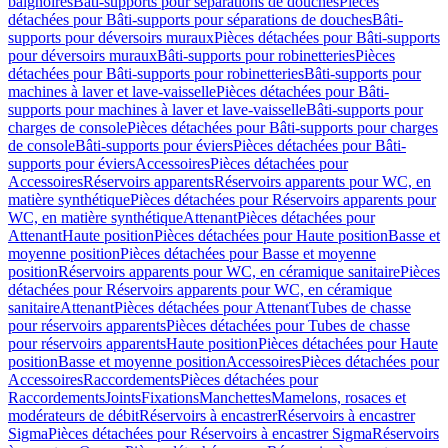
baignoires
Bâti-supports pour séparations de douches
Pièces
détachées pour Bâti-supports pour séparations de douches
Bâti-
supports pour déversoirs muraux
Pièces détachées pour Bâti-supports
pour déversoirs muraux
Bâti-supports pour robinetteries
Pièces
détachées pour Bâti-supports pour robinetteries
Bâti-supports pour
machines à laver et lave-vaisselle
Pièces détachées pour Bâti-
supports pour machines à laver et lave-vaisselle
Bâti-supports pour
charges de console
Pièces détachées pour Bâti-supports pour charges
de console
Bâti-supports pour éviers
Pièces détachées pour Bâti-
supports pour éviers
Accessoires
Pièces détachées pour
Accessoires
Réservoirs apparents
Réservoirs apparents pour WC, en
matière synthétique
Pièces détachées pour Réservoirs apparents pour
WC, en matière synthétique
Attenant
Pièces détachées pour
Attenant
Haute position
Pièces détachées pour Haute position
Basse et
moyenne position
Pièces détachées pour Basse et moyenne
position
Réservoirs apparents pour WC, en céramique sanitaire
Pièces
détachées pour Réservoirs apparents pour WC, en céramique
sanitaire
Attenant
Pièces détachées pour Attenant
Tubes de chasse
pour réservoirs apparents
Pièces détachées pour Tubes de chasse
pour réservoirs apparents
Haute position
Pièces détachées pour Haute
position
Basse et moyenne position
Accessoires
Pièces détachées pour
Accessoires
Raccordements
Pièces détachées pour
Raccordements
Joints
Fixations
Manchettes
Mamelons, rosaces et
modérateurs de débit
Réservoirs à encastrer
Réservoirs à encastrer
Sigma
Pièces détachées pour Réservoirs à encastrer Sigma
Réservoirs