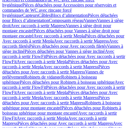
hygiénique
Pièces détachées pour Accessoires pour réservoirs et
commandes de WC avec rinçage forcé
hygiénique
Capteurs
Câbles
Blocs d’alimentation
Pièces détachées
pour Blocs d’alimentation
Composants réseau
Vannes
Vannes à siège
droit
Avec raccords à sertir Mapress
Vannes à siège droit pour
montage encastré
Pièces détachées pour Vannes à siège droit pour
montage encastré
Avec raccords à sertir Mepla
Pièces détachées pour
Avec raccords à sertir Mepla
Avec raccords à sertir Mapress
Avec
raccords filetés
Pièces détachées pour Avec raccords filetés
Vannes à
siège incliné
Pièces détachées pour Vannes à siège incliné
Avec
raccords à sertir FlowFit
Pièces détachées pour Avec raccords à sertir
FlowFit
Avec raccords à sertir Mepla
Pièces détachées pour Avec
raccords à sertir Mepla
Avec raccords à sertir Mapress
Pièces
détachées pour Avec raccords à sertir Mapress
Vannes de
prélèvement
Robinets de vidange
Robinets à boisseau
sphérique
Pièces détachées pour Robinets à boisseau sphérique
Avec
raccords à sertir FlowFit
Pièces détachées pour Avec raccords à sertir
FlowFit
Avec raccords à sertir Mepla
Pièces détachées pour Avec
raccords à sertir Mepla
Avec raccords à sertir Mapress
Pièces
détachées pour Avec raccords à sertir Mapress
Robinets à boisseau
sphérique pour montage encastré
Pièces détachées pour Robinets à
boisseau sphérique pour montage encastré
Avec raccords à sertir
FlowFit
Avec raccords à sertir Mepla
Avec raccords à sertir
Mapress
Pièces détachées pour Avec raccords à sertir Mapress
Avec