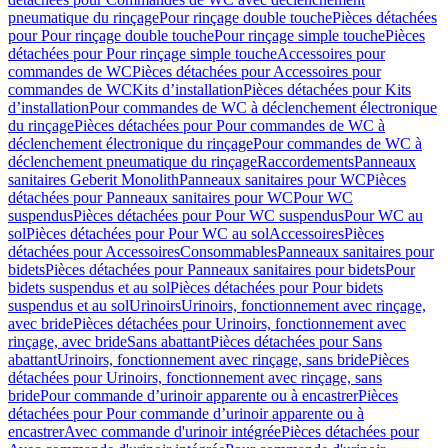
pneumatique du rinçage
Pour rinçage double touche
Pièces détachées
pour Pour rinçage double touche
Pour rinçage simple touche
Pièces
détachées pour Pour rinçage simple touche
Accessoires pour
commandes de WC
Pièces détachées pour Accessoires pour
commandes de WC
Kits d’installation
Pièces détachées pour Kits
d’installation
Pour commandes de WC à déclenchement électronique
du rinçage
Pièces détachées pour Pour commandes de WC à
déclenchement électronique du rinçage
Pour commandes de WC à
déclenchement pneumatique du rinçage
Raccordements
Panneaux
sanitaires Geberit Monolith
Panneaux sanitaires pour WC
Pièces
détachées pour Panneaux sanitaires pour WC
Pour WC
suspendus
Pièces détachées pour Pour WC suspendus
Pour WC au
sol
Pièces détachées pour Pour WC au sol
Accessoires
Pièces
détachées pour Accessoires
Consommables
Panneaux sanitaires pour
bidets
Pièces détachées pour Panneaux sanitaires pour bidets
Pour
bidets suspendus et au sol
Pièces détachées pour Pour bidets
suspendus et au sol
Urinoirs
Urinoirs, fonctionnement avec rinçage,
avec bride
Pièces détachées pour Urinoirs, fonctionnement avec
rinçage, avec bride
Sans abattant
Pièces détachées pour Sans
abattant
Urinoirs, fonctionnement avec rinçage, sans bride
Pièces
détachées pour Urinoirs, fonctionnement avec rinçage, sans
bride
Pour commande d’urinoir apparente ou à encastrer
Pièces
détachées pour Pour commande d’urinoir apparente ou à
encastrer
Avec commande d'urinoir intégrée
Pièces détachées pour