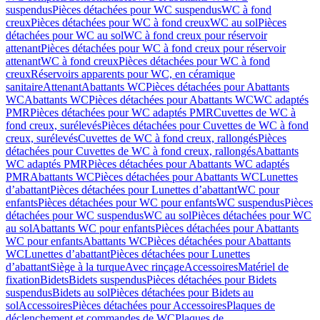
suspendus
Pièces détachées pour WC suspendus
WC à fond
creux
Pièces détachées pour WC à fond creux
WC au sol
Pièces
détachées pour WC au sol
WC à fond creux pour réservoir
attenant
Pièces détachées pour WC à fond creux pour réservoir
attenant
WC à fond creux
Pièces détachées pour WC à fond
creux
Réservoirs apparents pour WC, en céramique
sanitaire
Attenant
Abattants WC
Pièces détachées pour Abattants
WC
Abattants WC
Pièces détachées pour Abattants WC
WC adaptés
PMR
Pièces détachées pour WC adaptés PMR
Cuvettes de WC à
fond creux, surélevés
Pièces détachées pour Cuvettes de WC à fond
creux, surélevés
Cuvettes de WC à fond creux, rallongés
Pièces
détachées pour Cuvettes de WC à fond creux, rallongés
Abattants
WC adaptés PMR
Pièces détachées pour Abattants WC adaptés
PMR
Abattants WC
Pièces détachées pour Abattants WC
Lunettes
d’abattant
Pièces détachées pour Lunettes d’abattant
WC pour
enfants
Pièces détachées pour WC pour enfants
WC suspendus
Pièces
détachées pour WC suspendus
WC au sol
Pièces détachées pour WC
au sol
Abattants WC pour enfants
Pièces détachées pour Abattants
WC pour enfants
Abattants WC
Pièces détachées pour Abattants
WC
Lunettes d’abattant
Pièces détachées pour Lunettes
d’abattant
Siège à la turque
Avec rinçage
Accessoires
Matériel de
fixation
Bidets
Bidets suspendus
Pièces détachées pour Bidets
suspendus
Bidets au sol
Pièces détachées pour Bidets au
sol
Accessoires
Pièces détachées pour Accessoires
Plaques de
déclenchement et commandes de WC
Plaques de