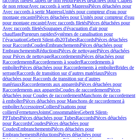
raccords filetés
Clapets de non retour
Pièces détachées pour Clapets
de non retour
Avec raccords à sertir Mapress
Pièces détachées pour
Avec raccords à sertir Mapress
Unités pour compteur d'eau pour
montage encastré
Pièces détachées pour Unités pour compteur d'eau
pour montage encastré
Avec raccords filetés
Pièces détachées pour
Avec raccords filetés
Soupapes d'évacuation d'air pour
chauffage
Purgeurs rapides
Systèmes de canalisation pour
l’évacuation
Geberit Silent-db20
Tubes
Raccords
Pièces détachées
pour Raccords
Coudes
Embranchements
Pièces détachées pour
Embranchements
Réductions
Pièces de nettoyage
Pièces détachées
pour Pièces de nettoyage
Raccordements
Pièces détachées pour
Raccordements
Raccordements à souder
Raccordements à
emboîter
Pièces détachées pour Raccordements à emboîter
Brides de
serrage
Raccords de transition sur d’autres matériaux
Pièces
détachées pour Raccords de transition sur d’autres
matériaux
Raccordements aux appareils
Pièces détachées pour
Raccordements aux appareils
Coudes de raccordement
Pièces
détachées pour Coudes de raccordement
Manchons de raccordement
à emboîter
Pièces détachées pour Manchons de raccordement à
emboîter
Accessoires
Colliers
Fixations pour
colliers
Fermetures
Joints
Consommables
Geberit Silent-
PP
Tubes
Pièces détachées pour Tubes
Raccords
Pièces détachées
pour Raccords
Coudes
Pièces détachées pour
Coudes
Embranchements
Pièces détachées pour
Embranchements
Réductions
Pièces détachées pour