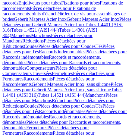
raccords
Enjoliveurs pour tubes
Fixations pour tubes
Fixations de
raccordements
Pièces détachées pour Fixations de
raccordements
Joints d'étanchéité
Jeux de vis pour assemblages de
brides
Geberit Mapress Acier Inox
Geberit Mapress Acier Inox
Pièces
détachées pour Geberit Mapress Acier Inox
Tubes 1.4401 (AISI
316)
Tubes 1.4521 (AISI 444)
Tubes 1.4301 (AISI
304)
Mamelons
Manchons
Pièces détachées pour
Manchons
Réductions
Pièces détachées pour
Réductions
Coudes
Pièces détachées pour Coudes
Tés
Pièces
détachées pour Tés
Raccords indémontables
Pièces détachées pour
Raccords indémontables
Raccords et raccordements,
démontables
Pièces détachées pour Raccords et raccordements,
démontables
Compensateurs
Pièces détachées pour
Compensateurs
Traversées
Fermetures
Pièces détachées pour
Fermetures
Raccordements
Pièces détachées pour
Raccordements
Geberit Mapress Acier Inox, sans silicone
Pièces
détachées pour Geberit Mapress Acier Inox, sans silicone
Tubes
1.4401 (AISI 316)
Tubes 1.4521 (AISI 444)
Manchons
Pièces
détachées pour Manchons
Réductions
Pièces détachées pour
Réductions
Coudes
Pièces détachées pour Coudes
Tés
Pièces
détachées pour Tés
Raccords indémontables
Pièces détachées pour
Raccords indémontables
Raccords et raccordements,
démontables
Pièces détachées pour Raccords et raccordements,
démontables
Fermetures
Pièces détachées pour
Fermetures
Raccordements
Pièces détachées pour