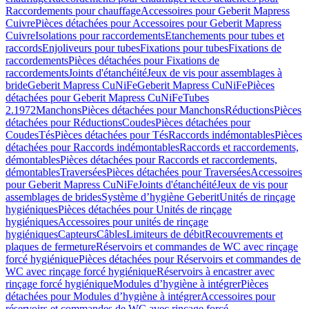
Raccordements pour chauffage
Accessoires pour Geberit Mapress
Cuivre
Pièces détachées pour Accessoires pour Geberit Mapress
Cuivre
Isolations pour raccordements
Etanchements pour tubes et
raccords
Enjoliveurs pour tubes
Fixations pour tubes
Fixations de
raccordements
Pièces détachées pour Fixations de
raccordements
Joints d'étanchéité
Jeux de vis pour assemblages à
bride
Geberit Mapress CuNiFe
Geberit Mapress CuNiFe
Pièces
détachées pour Geberit Mapress CuNiFe
Tubes
2.1972
Manchons
Pièces détachées pour Manchons
Réductions
Pièces
détachées pour Réductions
Coudes
Pièces détachées pour
Coudes
Tés
Pièces détachées pour Tés
Raccords indémontables
Pièces
détachées pour Raccords indémontables
Raccords et raccordements,
démontables
Pièces détachées pour Raccords et raccordements,
démontables
Traversées
Pièces détachées pour Traversées
Accessoires
pour Geberit Mapress CuNiFe
Joints d'étanchéité
Jeux de vis pour
assemblages de brides
Système d’hygiène Geberit
Unités de rinçage
hygiéniques
Pièces détachées pour Unités de rinçage
hygiéniques
Accessoires pour unités de rinçage
hygiéniques
Capteurs
Câbles
Limiteurs de débit
Recouvrements et
plaques de fermeture
Réservoirs et commandes de WC avec rinçage
forcé hygiénique
Pièces détachées pour Réservoirs et commandes de
WC avec rinçage forcé hygiénique
Réservoirs à encastrer avec
rinçage forcé hygiénique
Modules d’hygiène à intégrer
Pièces
détachées pour Modules d’hygiène à intégrer
Accessoires pour
réservoirs et commandes de WC avec rinçage forcé