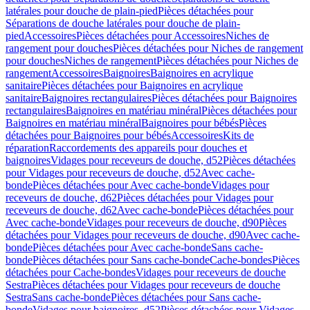
latérales pour douche de plain-pied
Pièces détachées pour
Séparations de douche latérales pour douche de plain-
pied
Accessoires
Pièces détachées pour Accessoires
Niches de
rangement pour douches
Pièces détachées pour Niches de rangement
pour douches
Niches de rangement
Pièces détachées pour Niches de
rangement
Accessoires
Baignoires
Baignoires en acrylique
sanitaire
Pièces détachées pour Baignoires en acrylique
sanitaire
Baignoires rectangulaires
Pièces détachées pour Baignoires
rectangulaires
Baignoires en matériau minéral
Pièces détachées pour
Baignoires en matériau minéral
Baignoires pour bébés
Pièces
détachées pour Baignoires pour bébés
Accessoires
Kits de
réparation
Raccordements des appareils pour douches et
baignoires
Vidages pour receveurs de douche, d52
Pièces détachées
pour Vidages pour receveurs de douche, d52
Avec cache-
bonde
Pièces détachées pour Avec cache-bonde
Vidages pour
receveurs de douche, d62
Pièces détachées pour Vidages pour
receveurs de douche, d62
Avec cache-bonde
Pièces détachées pour
Avec cache-bonde
Vidages pour receveurs de douche, d90
Pièces
détachées pour Vidages pour receveurs de douche, d90
Avec cache-
bonde
Pièces détachées pour Avec cache-bonde
Sans cache-
bonde
Pièces détachées pour Sans cache-bonde
Cache-bondes
Pièces
détachées pour Cache-bondes
Vidages pour receveurs de douche
Sestra
Pièces détachées pour Vidages pour receveurs de douche
Sestra
Sans cache-bonde
Pièces détachées pour Sans cache-
bonde
Vidages pour baignoires, d52
Pièces détachées pour Vidages