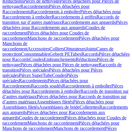
Réductions
Pièces de nettoyage
Pièces détachées pour Pièces de
nettoyage
Raccordements
Pièces détachées pour
Raccordements
Raccordements à emboîter
Pièces détachées pour
Raccordements à emboîter
Raccordements à griffes
Raccords de
transition sur d’autres matériaux
Raccordements aux appareils
Pièces
détachées pour Raccordements aux appareils
Coudes de
raccordement
Pièces détachées pour Coudes de
raccordement
Manchons de raccordement
Pièces détachées pour
Manchons de
raccordement
Accessoires
Colliers
Obturateurs
Joints
Capes de
protection
Consommables
Geberit PE
Tubes
Raccords
Pièces détachées
pour Raccords
Coudes
Embranchements
Réductions
Pièces de
nettoyage
Pièces détachées pour Pièces de nettoyage
Raccords de
transition
Pièces spéciales
Pièces détachées pour Pièces
spéciales
Pièces SuperTube
Coudes
Pièces
spéciales
Raccordements
Pièces détachées pour
Raccordements
Raccords soudés
Raccordements à emboîter
Pièces
détachées pour Raccordements à emboîter
Raccords de transition sur
d’autres matériaux
Pièces détachées pour Raccords de transition sur
d’autres matériaux
Assemblages filetés
Pièces détachées pour
Assemblages filetés
Assemblages de bride
Collerettes
Raccordements
aux appareils
Pièces détachées pour Raccordements aux
appareils
Coudes de raccordement
Pièces détachées pour Coudes de
raccordement
Manchons de raccordement
Pièces détachées pour
Manchons de raccordement
Manchons de raccordement
Pièces