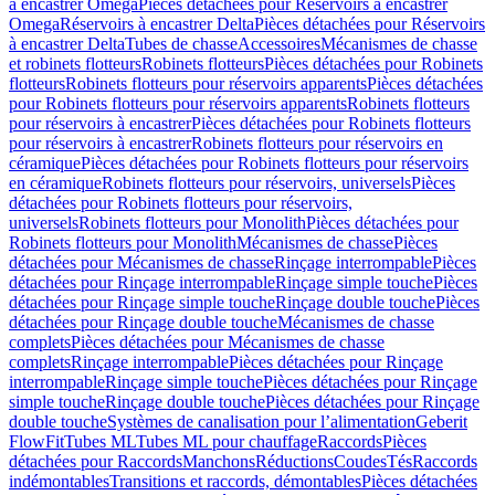
à encastrer Omega
Pièces détachées pour Réservoirs à encastrer
Omega
Réservoirs à encastrer Delta
Pièces détachées pour Réservoirs
à encastrer Delta
Tubes de chasse
Accessoires
Mécanismes de chasse
et robinets flotteurs
Robinets flotteurs
Pièces détachées pour Robinets
flotteurs
Robinets flotteurs pour réservoirs apparents
Pièces détachées
pour Robinets flotteurs pour réservoirs apparents
Robinets flotteurs
pour réservoirs à encastrer
Pièces détachées pour Robinets flotteurs
pour réservoirs à encastrer
Robinets flotteurs pour réservoirs en
céramique
Pièces détachées pour Robinets flotteurs pour réservoirs
en céramique
Robinets flotteurs pour réservoirs, universels
Pièces
détachées pour Robinets flotteurs pour réservoirs,
universels
Robinets flotteurs pour Monolith
Pièces détachées pour
Robinets flotteurs pour Monolith
Mécanismes de chasse
Pièces
détachées pour Mécanismes de chasse
Rinçage interrompable
Pièces
détachées pour Rinçage interrompable
Rinçage simple touche
Pièces
détachées pour Rinçage simple touche
Rinçage double touche
Pièces
détachées pour Rinçage double touche
Mécanismes de chasse
complets
Pièces détachées pour Mécanismes de chasse
complets
Rinçage interrompable
Pièces détachées pour Rinçage
interrompable
Rinçage simple touche
Pièces détachées pour Rinçage
simple touche
Rinçage double touche
Pièces détachées pour Rinçage
double touche
Systèmes de canalisation pour l’alimentation
Geberit
FlowFit
Tubes ML
Tubes ML pour chauffage
Raccords
Pièces
détachées pour Raccords
Manchons
Réductions
Coudes
Tés
Raccords
indémontables
Transitions et raccords, démontables
Pièces détachées