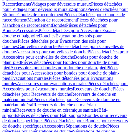
Raccordements
Vidages pour déversoirs muraux
Pièces détachées
pour Vidages pour déversoirs muraux
Siphons
Pièces détachées pour
Siphons
Coudes de raccordement
Pièces détachées pour Coudes de
raccordement
Manchon de raccordement
Pièces détachées pour
Manchon de raccordement
Bondes
Pièces détachées pour
Bondes
Accessoires
Pièces détachées pour Accessoires
Espace
douche et baignoire
Douches
Évacuation des sols pour
douches
Pièces détachées pour Évacuation des sols pour
douches
Canivelles de douche
Pièces détachées pour Canivelles de
douche
Accessoires pour canivelles de douche
Pièces détachées pour
Accessoires pour canivelles de douche
Bondes pour douche de
plain-pied
Pièces détachées pour Bondes pour douche de plain-
pied
Accessoires pour bondes pour douche de plain-pied
Pièces
détachées pour Accessoires pour bondes pour douche de plain-
pied
Evacuations murales
Pièces détachées pour Evacuations
murales
Accessoires pour évacuations murales
Pièces détachées pour
Accessoires pour évacuations murales
Receveurs de douche
Pièces
détachées pour Receveurs de douche
Receveurs de douche en
matériau minéral
Pièces détachées pour Receveurs de douche en
matériau minéral
Receveurs de douche en matériau
minéral
Receveurs de douche en céramique sanitaire
Bâti-
supports
Pièces détachées pour Bâti-supports
Bondes pour receveurs
de douche spécifiques
Pièces détachées pour Bondes pour receveurs
de douche spécifiques
Accessoires
Séparations de douche
Pièces
détachées pour Séparations de douche
Séparations de douche