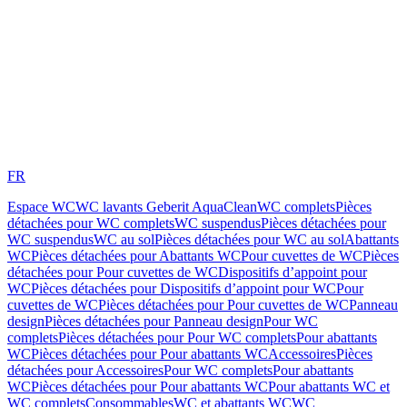
FR
Espace WC
WC lavants Geberit AquaClean
WC complets
Pièces
détachées pour WC complets
WC suspendus
Pièces détachées pour
WC suspendus
WC au sol
Pièces détachées pour WC au sol
Abattants
WC
Pièces détachées pour Abattants WC
Pour cuvettes de WC
Pièces
détachées pour Pour cuvettes de WC
Dispositifs d’appoint pour
WC
Pièces détachées pour Dispositifs d’appoint pour WC
Pour
cuvettes de WC
Pièces détachées pour Pour cuvettes de WC
Panneau
design
Pièces détachées pour Panneau design
Pour WC
complets
Pièces détachées pour Pour WC complets
Pour abattants
WC
Pièces détachées pour Pour abattants WC
Accessoires
Pièces
détachées pour Accessoires
Pour WC complets
Pour abattants
WC
Pièces détachées pour Pour abattants WC
Pour abattants WC et
WC complets
Consommables
WC et abattants WC
WC