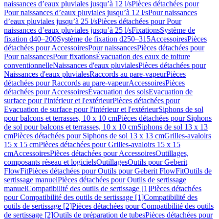
naissances d’eaux pluviales jusqu’à 12 l/s
Pièces détachées pour
Pour naissances d’eaux pluviales jusqu’à 12 l/s
Pour naissances
d’eaux pluviales jusqu’à 25 l/s
Pièces détachées pour Pour
naissances d’eaux pluviales jusqu’à 25 l/s
Fixations
Système de
fixation d40–200
Système de fixation d250–315
Accessoires
Pièces
détachées pour Accessoires
Pour naissances
Pièces détachées pour
Pour naissances
Pour fixations
Évacuation des eaux de toiture
conventionnelle
Naissances d'eaux pluviales
Pièces détachées pour
Naissances d'eaux pluviales
Raccords au pare-vapeur
Pièces
détachées pour Raccords au pare-vapeur
Accessoires
Pièces
détachées pour Accessoires
Évacuation des sols
Evacuation de
surface pour l'intérieur et l'extérieur
Pièces détachées pour
Evacuation de surface pour l'intérieur et l'extérieur
Siphons de sol
pour balcons et terrasses, 10 x 10 cm
Pièces détachées pour Siphons
de sol pour balcons et terrasses, 10 x 10 cm
Siphons de sol 13 x 13
cm
Pièces détachées pour Siphons de sol 13 x 13 cm
Grilles-avaloirs
15 x 15 cm
Pièces détachées pour Grilles-avaloirs 15 x 15
cm
Accessoires
Pièces détachées pour Accessoires
Outillages,
composants réseau et logiciels
Outillages
Outils pour Geberit
FlowFit
Pièces détachées pour Outils pour Geberit FlowFit
Outils de
sertissage manuel
Pièces détachées pour Outils de sertissage
manuel
Compatibilité des outils de sertissage [1]
Pièces détachées
pour Compatibilité des outils de sertissage [1]
Compatibilité des
outils de sertissage [2]
Pièces détachées pour Compatibilité des outils
de sertissage [2]
Outils de préparation de tubes
Pièces détachées pour