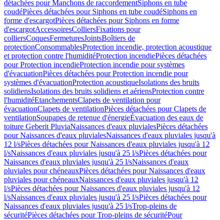
détachées pour Manchons de raccordement
Siphons en tube
coudé
Pièces détachées pour Siphons en tube coudé
Siphons en
forme d'escargot
Pièces détachées pour Siphons en forme
d'escargot
Accessoires
Colliers
Fixations pour
colliers
Coques
Fermetures
Joints
Boîtiers de
protection
Consommables
Protection incendie, protection acoustique
et protection contre l'humidité
Protection incendie
Pièces détachées
pour Protection incendie
Protection incendie pour systèmes
d'évacuation
Pièces détachées pour Protection incendie pour
systèmes d'évacuation
Protection acoustique
Isolations des bruits
solidiens
Isolations des bruits solidiens et aériens
Protection contre
l'humidité
Etanchements
Clapets de ventilation pour
évacuation
Clapets de ventilation
Pièces détachées pour Clapets de
ventilation
Soupapes de retenue d'énergie
Évacuation des eaux de
toiture Geberit Pluvia
Naissances d'eaux pluviales
Pièces détachées
pour Naissances d'eaux pluviales
Naissances d'eaux pluviales jusqu'à
12 l/s
Pièces détachées pour Naissances d'eaux pluviales jusqu'à 12
l/s
Naissances d'eaux pluviales jusqu'à 25 l/s
Pièces détachées pour
Naissances d'eaux pluviales jusqu'à 25 l/s
Naissances d'eaux
pluviales pour chéneaux
Pièces détachées pour Naissances d'eaux
pluviales pour chéneaux
Naissances d'eaux pluviales jusqu'à 12
l/s
Pièces détachées pour Naissances d'eaux pluviales jusqu'à 12
l/s
Naissances d'eaux pluviales jusqu'à 25 l/s
Pièces détachées pour
Naissances d'eaux pluviales jusqu'à 25 l/s
Trop-pleins de
sécurité
Pièces détachées pour Trop-pleins de sécurité
Pour