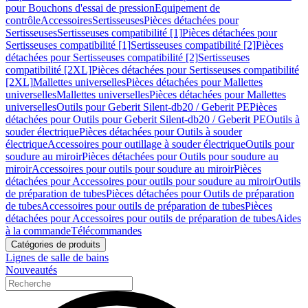
pour Bouchons d'essai de pression
Equipement de
contrôle
Accessoires
Sertisseuses
Pièces détachées pour
Sertisseuses
Sertisseuses compatibilité [1]
Pièces détachées pour
Sertisseuses compatibilité [1]
Sertisseuses compatibilité [2]
Pièces
détachées pour Sertisseuses compatibilité [2]
Sertisseuses
compatibilité [2XL]
Pièces détachées pour Sertisseuses compatibilité
[2XL]
Mallettes universelles
Pièces détachées pour Mallettes
universelles
Mallettes universelles
Pièces détachées pour Mallettes
universelles
Outils pour Geberit Silent-db20 / Geberit PE
Pièces
détachées pour Outils pour Geberit Silent-db20 / Geberit PE
Outils à
souder électrique
Pièces détachées pour Outils à souder
électrique
Accessoires pour outillage à souder électrique
Outils pour
soudure au miroir
Pièces détachées pour Outils pour soudure au
miroir
Accessoires pour outils pour soudure au miroir
Pièces
détachées pour Accessoires pour outils pour soudure au miroir
Outils
de préparation de tubes
Pièces détachées pour Outils de préparation
de tubes
Accessoires pour outils de préparation de tubes
Pièces
détachées pour Accessoires pour outils de préparation de tubes
Aides
à la commande
Télécommandes
Catégories de produits
Lignes de salle de bains
Nouveautés