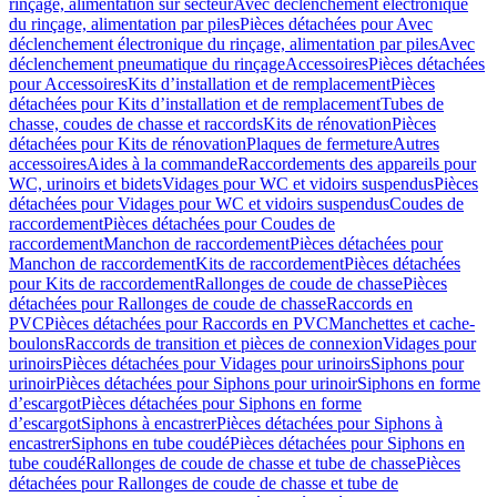
rinçage, alimentation sur secteur
Avec déclenchement électronique
du rinçage, alimentation par piles
Pièces détachées pour Avec
déclenchement électronique du rinçage, alimentation par piles
Avec
déclenchement pneumatique du rinçage
Accessoires
Pièces détachées
pour Accessoires
Kits d’installation et de remplacement
Pièces
détachées pour Kits d’installation et de remplacement
Tubes de
chasse, coudes de chasse et raccords
Kits de rénovation
Pièces
détachées pour Kits de rénovation
Plaques de fermeture
Autres
accessoires
Aides à la commande
Raccordements des appareils pour
WC, urinoirs et bidets
Vidages pour WC et vidoirs suspendus
Pièces
détachées pour Vidages pour WC et vidoirs suspendus
Coudes de
raccordement
Pièces détachées pour Coudes de
raccordement
Manchon de raccordement
Pièces détachées pour
Manchon de raccordement
Kits de raccordement
Pièces détachées
pour Kits de raccordement
Rallonges de coude de chasse
Pièces
détachées pour Rallonges de coude de chasse
Raccords en
PVC
Pièces détachées pour Raccords en PVC
Manchettes et cache-
boulons
Raccords de transition et pièces de connexion
Vidages pour
urinoirs
Pièces détachées pour Vidages pour urinoirs
Siphons pour
urinoir
Pièces détachées pour Siphons pour urinoir
Siphons en forme
d’escargot
Pièces détachées pour Siphons en forme
d’escargot
Siphons à encastrer
Pièces détachées pour Siphons à
encastrer
Siphons en tube coudé
Pièces détachées pour Siphons en
tube coudé
Rallonges de coude de chasse et tube de chasse
Pièces
détachées pour Rallonges de coude de chasse et tube de