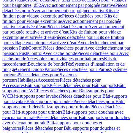
pour baignoires, d52
Avec actionnement par poignée rotative
Pièces
détachées pour Avec actionnement par poignée rotative
Kits de
finition pour vidage excentrique
Pièces détachées pour Kits de
finition pour vidage excentrique
Avec actionnement par poignée
rotative et arrivée d’eau
Pièces détachées pour Avec actionnement
par poignée rotative et arrivée d’eau
Kits de finition pour vidage
excentrique et arrivée d’eau
Pièces détachées pour Kits de finition
pour vidage excentrique et arrivée d’eau
Avec déclenchement par
pression PushControl
Pièces détachées pour Avec déclenchement par
pression PushControl
Avec cache-bonde
Pièces détachées pour Avec
cache-bonde
Accessoires pour vidages pour baignoires
Kits de
raccordement
Bouchons de bonde
Tés
Systèmes d’installation et de
rinçage
Geberit Duofix
Parois
Pièces détachées pour Parois
Systèmes
porteurs
Pièces détachées pour Systèmes
porteurs
Habillages
Accessoires
Pièces détachées pour
Accessoires
Bâti-supports
Pièces détachées pour Bâti-supports
Bâti-
supports pour WC
Pièces détachées pour Bâti-supports pour
WC
Bâti-supports pour lavabos
Pièces détachées pour Bâti-supports
pour lavabos
Bâti-supports pour bidets
Pièces détachées pour Bâti-
supports pour bidets
Bâti-supports pour urinoirs
Pièces détachées
pour Bâti-supports pour urinoirs
Bâti-supports pour douches avec
évacuation murale
Pièces détachées pour Bâti-supports pour douches
avec évacuation murale
Bâti-supports pour douches et
baignoires
Pièces détachées pour Bâti-supports pour douches et