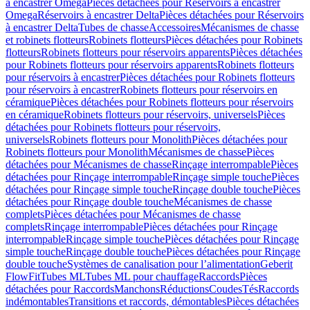
à encastrer Omega
Pièces détachées pour Réservoirs à encastrer
Omega
Réservoirs à encastrer Delta
Pièces détachées pour Réservoirs
à encastrer Delta
Tubes de chasse
Accessoires
Mécanismes de chasse
et robinets flotteurs
Robinets flotteurs
Pièces détachées pour Robinets
flotteurs
Robinets flotteurs pour réservoirs apparents
Pièces détachées
pour Robinets flotteurs pour réservoirs apparents
Robinets flotteurs
pour réservoirs à encastrer
Pièces détachées pour Robinets flotteurs
pour réservoirs à encastrer
Robinets flotteurs pour réservoirs en
céramique
Pièces détachées pour Robinets flotteurs pour réservoirs
en céramique
Robinets flotteurs pour réservoirs, universels
Pièces
détachées pour Robinets flotteurs pour réservoirs,
universels
Robinets flotteurs pour Monolith
Pièces détachées pour
Robinets flotteurs pour Monolith
Mécanismes de chasse
Pièces
détachées pour Mécanismes de chasse
Rinçage interrompable
Pièces
détachées pour Rinçage interrompable
Rinçage simple touche
Pièces
détachées pour Rinçage simple touche
Rinçage double touche
Pièces
détachées pour Rinçage double touche
Mécanismes de chasse
complets
Pièces détachées pour Mécanismes de chasse
complets
Rinçage interrompable
Pièces détachées pour Rinçage
interrompable
Rinçage simple touche
Pièces détachées pour Rinçage
simple touche
Rinçage double touche
Pièces détachées pour Rinçage
double touche
Systèmes de canalisation pour l’alimentation
Geberit
FlowFit
Tubes ML
Tubes ML pour chauffage
Raccords
Pièces
détachées pour Raccords
Manchons
Réductions
Coudes
Tés
Raccords
indémontables
Transitions et raccords, démontables
Pièces détachées