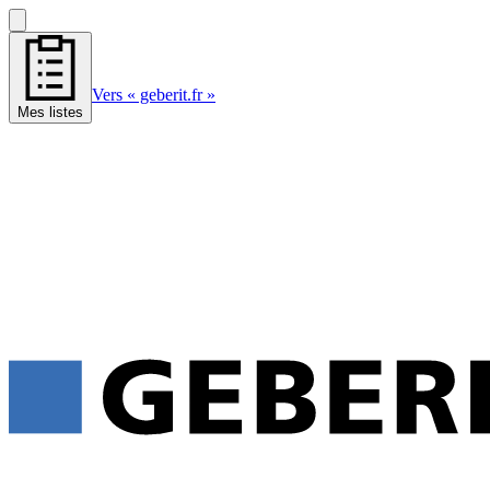
Vers « geberit.fr »
Mes listes