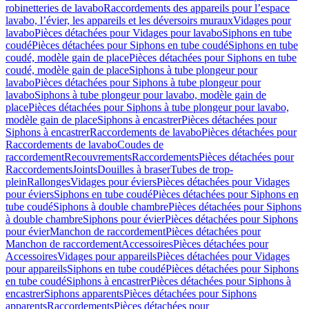
robinetteries de lavabo
Raccordements des appareils pour l’espace
lavabo, l’évier, les appareils et les déversoirs muraux
Vidages pour
lavabo
Pièces détachées pour Vidages pour lavabo
Siphons en tube
coudé
Pièces détachées pour Siphons en tube coudé
Siphons en tube
coudé, modèle gain de place
Pièces détachées pour Siphons en tube
coudé, modèle gain de place
Siphons à tube plongeur pour
lavabo
Pièces détachées pour Siphons à tube plongeur pour
lavabo
Siphons à tube plongeur pour lavabo, modèle gain de
place
Pièces détachées pour Siphons à tube plongeur pour lavabo,
modèle gain de place
Siphons à encastrer
Pièces détachées pour
Siphons à encastrer
Raccordements de lavabo
Pièces détachées pour
Raccordements de lavabo
Coudes de
raccordement
Recouvrements
Raccordements
Pièces détachées pour
Raccordements
Joints
Douilles à braser
Tubes de trop-
plein
Rallonges
Vidages pour éviers
Pièces détachées pour Vidages
pour éviers
Siphons en tube coudé
Pièces détachées pour Siphons en
tube coudé
Siphons à double chambre
Pièces détachées pour Siphons
à double chambre
Siphons pour évier
Pièces détachées pour Siphons
pour évier
Manchon de raccordement
Pièces détachées pour
Manchon de raccordement
Accessoires
Pièces détachées pour
Accessoires
Vidages pour appareils
Pièces détachées pour Vidages
pour appareils
Siphons en tube coudé
Pièces détachées pour Siphons
en tube coudé
Siphons à encastrer
Pièces détachées pour Siphons à
encastrer
Siphons apparents
Pièces détachées pour Siphons
apparents
Raccordements
Pièces détachées pour