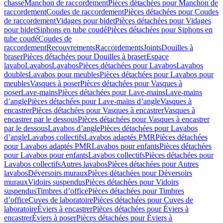
chasse
Manchon de raccordement
Pièces détachées pour Manchon de
raccordement
Coudes de raccordement
Pièces détachées pour Coudes
de raccordement
Vidages pour bidet
Pièces détachées pour Vidages
pour bidet
Siphons en tube coudé
Pièces détachées pour Siphons en
tube coudé
Coudes de
raccordement
Recouvrements
Raccordements
Joints
Douilles à
braser
Pièces détachées pour Douilles à braser
Espace
lavabo
Lavabos
Lavabos
Pièces détachées pour Lavabos
Lavabos
doubles
Lavabos pour meubles
Pièces détachées pour Lavabos pour
meubles
Vasques à poser
Pièces détachées pour Vasques à
poser
Lave-mains
Pièces détachées pour Lave-mains
Lave-mains
d’angle
Pièces détachées pour Lave-mains d’angle
Vasques à
encastrer
Pièces détachées pour Vasques à encastrer
Vasques à
encastrer par le dessous
Pièces détachées pour Vasques à encastrer
par le dessous
Lavabos d’angle
Pièces détachées pour Lavabos
d’angle
Lavabos collectifs
Lavabos adaptés PMR
Pièces détachées
pour Lavabos adaptés PMR
Lavabos pour enfants
Pièces détachées
pour Lavabos pour enfants
Lavabos collectifs
Pièces détachées pour
Lavabos collectifs
Autres lavabos
Pièces détachées pour Autres
lavabos
Déversoirs muraux
Pièces détachées pour Déversoirs
muraux
Vidoirs suspendus
Pièces détachées pour Vidoirs
suspendus
Timbres dʼoffice
Pièces détachées pour Timbres
dʼoffice
Cuves de laboratoire
Pièces détachées pour Cuves de
laboratoire
Éviers à encastrer
Pièces détachées pour Éviers à
encastrer
Éviers à poser
Pièces détachées pour Éviers à