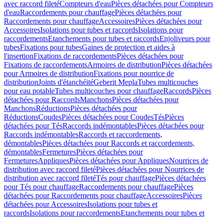
avec raccord fileté
Compteurs d'eau
Pièces détachées pour Compteurs
d'eau
Raccordements pour chauffage
Pièces détachées pour
Raccordements pour chauffage
Accessoires
Pièces détachées pour
Accessoires
Isolations pour tubes et raccords
Isolations pour
raccordements
Etanchements pour tubes et raccords
Enjoliveurs pour
tubes
Fixations pour tubes
Gaines de protection et aides à
l'insertion
Fixations de raccordements
Pièces détachées pour
Fixations de raccordements
Armoires de distribution
Pièces détachées
pour Armoires de distribution
Fixations pour nourrice de
distribution
Joints d'étanchéité
Geberit Mepla
Tubes multicouches
pour eau potable
Tubes multicouches pour chauffage
Raccords
Pièces
détachées pour Raccords
Manchons
Pièces détachées pour
Manchons
Réductions
Pièces détachées pour
Réductions
Coudes
Pièces détachées pour Coudes
Tés
Pièces
détachées pour Tés
Raccords indémontables
Pièces détachées pour
Raccords indémontables
Raccords et raccordements,
démontables
Pièces détachées pour Raccords et raccordements,
démontables
Fermetures
Pièces détachées pour
Fermetures
Appliques
Pièces détachées pour Appliques
Nourrices de
distribution avec raccord fileté
Pièces détachées pour Nourrices de
distribution avec raccord fileté
Tés pour chauffage
Pièces détachées
pour Tés pour chauffage
Raccordements pour chauffage
Pièces
détachées pour Raccordements pour chauffage
Accessoires
Pièces
détachées pour Accessoires
Isolations pour tubes et
raccords
Isolations pour raccordements
Etanchements pour tubes et