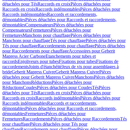
détachées pour Tés
Raccords en croix
Pièces détachées pour
Raccords en croix
Raccords indémontables
Pièces détachées pour
Raccords indémontables
Raccords et raccordements,
démontables
Pièces détachées pour Raccords et raccordements,
démontables
Compensateurs
Pièces détachées pour
Compensateurs
Fermetures
Pièces détachées pour
Fermetures
Manchons pour chauffage
Pièces détachées pour
Manchons pour chauffage
Tés pour chauffage
Pièces détachées pour
Tés pour chauffage
Raccordements pour chauffage
Pièces détachées
pour Raccordements pour chauffage
Accessoires pour Geberit
Mapress Acier Carbone
Etanchements pour tubes et
raccords
Enjoliveurs pour tubes
Fixations pour tubes
Fixations de
raccordements
Joints d'étanchéité
Jeux de vis pour assemblages à
bride
Geberit Mapress Cuivre
Geberit Mapress Cuivre
Pièces
détachées pour Geberit Mapress Cuivre
Manchons
Pièces détachées
pour Manchons
Réductions
Pièces détachées pour
Réductions
Coudes
Pièces détachées pour Coudes
Tés
Pièces
détachées pour Tés
Raccords en croix
Pièces détachées pour
Raccords en croix
Raccords indémontables
Pièces détachées pour
Raccords indémontables
Raccords et raccordements,
démontables
Pièces détachées pour Raccords et raccordements,
démontables
Fermetures
Pièces détachées pour
Fermetures
Raccordements
Pièces détachées pour Raccordements
Tés
pour chauffage
Pièces détachées pour Tés pour
chauffage
Raccordements pour chauffage
Pièces détachées pour