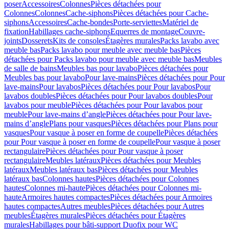
poser
Accessoires
Colonnes
Pièces détachées pour
Colonnes
Colonnes
Cache-siphons
Pièces détachées pour Cache-
siphons
Accessoires
Cache-bondes
Porte-serviettes
Matériel de
fixation
Habillages cache-siphons
Equerres de montage
Couvre-
joints
Dosserets
Kits de consoles
Étagères murales
Packs lavabo avec
meuble bas
Packs lavabo pour meuble avec meuble bas
Pièces
détachées pour Packs lavabo pour meuble avec meuble bas
Meubles
de salle de bains
Meubles bas pour lavabo
Pièces détachées pour
Meubles bas pour lavabo
Pour lave-mains
Pièces détachées pour Pour
lave-mains
Pour lavabos
Pièces détachées pour Pour lavabos
Pour
lavabos doubles
Pièces détachées pour Pour lavabos doubles
Pour
lavabos pour meuble
Pièces détachées pour Pour lavabos pour
meuble
Pour lave-mains d’angle
Pièces détachées pour Pour lave-
mains d’angle
Plans pour vasques
Pièces détachées pour Plans pour
vasques
Pour vasque à poser en forme de coupelle
Pièces détachées
pour Pour vasque à poser en forme de coupelle
Pour vasque à poser
rectangulaire
Pièces détachées pour Pour vasque à poser
rectangulaire
Meubles latéraux
Pièces détachées pour Meubles
latéraux
Meubles latéraux bas
Pièces détachées pour Meubles
latéraux bas
Colonnes hautes
Pièces détachées pour Colonnes
hautes
Colonnes mi-haute
Pièces détachées pour Colonnes mi-
haute
Armoires hautes compactes
Pièces détachées pour Armoires
hautes compactes
Autres meubles
Pièces détachées pour Autres
meubles
Étagères murales
Pièces détachées pour Étagères
murales
Habillages pour bâti-support Duofix pour WC