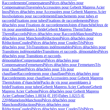
Raccordements
Compensateurs
Pièces détachées pour
Compensateurs
Traversées
Accessoires pour Geberit Mapress Acier
Inox
Pièces détachées pour Accessoires pour Geberit Mapress Acier
Inox
Isolations pour raccordements
Etanchements pour tubes et
raccords
Fixations pour tubes
Fixations de raccordements
Pièces
détachées pour Fixations de raccordements
Joints d'étanchéité
Jeux de
vis pour assemblages à bride
Geberit Mapress Therm
Tubes
Therm
Raccords
Pièces détachées pour Raccords
Manchons
Pièces
détachées pour Manchons
Réductions
Pièces détachées pour
Réductions
Coudes
Pièces détachées pour Coudes
Tés
Pièces
détachées pour Tés
Transitions indémontables
Pièces détachées pour
Transitions indémontables
Transitions et raccords, démontables
Pièces
détachées pour Transitions et raccords,
démontables
Compensateurs
Pièces détachées pour
Compensateurs
Fermetures
Pièces détachées pour Fermetures
Tés
pour chauffage
Pièces détachées pour Tés pour
chauffage
Raccordements pour chauffage
Pièces détachées pour
Raccordements pour chauffage
Accessoires pour Geberit Mapress
Therm
Joints d’étanchéité
Packs de vis pour assemblages à
bride
Fixations pour tubes
Geberit Mapress Acier Carbone
Geberit
Mapress Acier Carbone
Pièces détachées pour Geberit Mapress
Acier Carbone
Tubes 1.0034 (E 195)
Tubes 1.0215 (E
220)
Mamelons
Manchons
Pièces détachées pour
Manchons
Réductions
Pièces détachées pour
Réductions
Coudes
Pièces détachées pour Coudes
Tés
Pièces