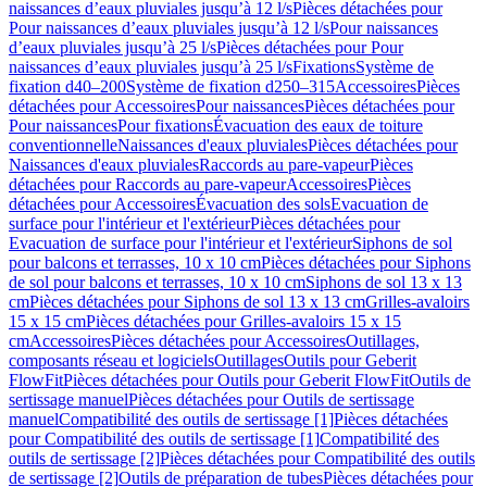
naissances d’eaux pluviales jusqu’à 12 l/s
Pièces détachées pour
Pour naissances d’eaux pluviales jusqu’à 12 l/s
Pour naissances
d’eaux pluviales jusqu’à 25 l/s
Pièces détachées pour Pour
naissances d’eaux pluviales jusqu’à 25 l/s
Fixations
Système de
fixation d40–200
Système de fixation d250–315
Accessoires
Pièces
détachées pour Accessoires
Pour naissances
Pièces détachées pour
Pour naissances
Pour fixations
Évacuation des eaux de toiture
conventionnelle
Naissances d'eaux pluviales
Pièces détachées pour
Naissances d'eaux pluviales
Raccords au pare-vapeur
Pièces
détachées pour Raccords au pare-vapeur
Accessoires
Pièces
détachées pour Accessoires
Évacuation des sols
Evacuation de
surface pour l'intérieur et l'extérieur
Pièces détachées pour
Evacuation de surface pour l'intérieur et l'extérieur
Siphons de sol
pour balcons et terrasses, 10 x 10 cm
Pièces détachées pour Siphons
de sol pour balcons et terrasses, 10 x 10 cm
Siphons de sol 13 x 13
cm
Pièces détachées pour Siphons de sol 13 x 13 cm
Grilles-avaloirs
15 x 15 cm
Pièces détachées pour Grilles-avaloirs 15 x 15
cm
Accessoires
Pièces détachées pour Accessoires
Outillages,
composants réseau et logiciels
Outillages
Outils pour Geberit
FlowFit
Pièces détachées pour Outils pour Geberit FlowFit
Outils de
sertissage manuel
Pièces détachées pour Outils de sertissage
manuel
Compatibilité des outils de sertissage [1]
Pièces détachées
pour Compatibilité des outils de sertissage [1]
Compatibilité des
outils de sertissage [2]
Pièces détachées pour Compatibilité des outils
de sertissage [2]
Outils de préparation de tubes
Pièces détachées pour