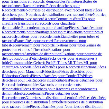
pour Transitions et raccords, démontables
Fermetures
Boîtes de
raccordement
Raccordements
Pièces détachées pour
Raccordements
Nourrices de distribution avec raccord fileté
Pièces
détachées pour Nourrices de distribution avec raccord fileté
Nourrice
de distribution avec raccord à sertir
Compteurs d'eau
Tés pour
chauffage
Transitions et raccords pour chauffage,
démontables
Raccordements pour chauffage
Pièces détachées pour
Raccordements pour chauffage
Accessoires
Isolations pour tubes et
raccords
Isolations pour raccordements
Étanchéités pour tubes et
raccords
Étanchéités pour raccords
Recouvrements pour
tubes
Recouvrement pour raccords
Fixations pour tubes
Gaines de
protection et aides à l'insertion
Fixations pour
raccordements
Armoires de distribution
Fixations pour nourrice de
distribution
Joints d’étanchéité
Packs de vis pour assemblages à
bride
Consommables
Geberit PushFit
Tubes ML
Tubes ML pour
chauffage
Raccords
Pièces détachées pour Raccords
Manchons
Pièces
détachées pour Manchons
Réductions
Pièces détachées pour
Réductions
Coudes
Pièces détachées pour Coudes
Tés
Pièces
détachées pour Tés
Raccords indémontables
Pièces détachées pour
Raccords indémontables
Raccords et raccordements,
démontables
Pièces détachées pour Raccords et raccordements,
démontables
Raccordements
Pièces détachées pour
Raccordements
Nourrices de distribution à emboîter
Pièces détachées
pour Nourrices de distribution à emboîter
Nourrices de distribution
avec raccord fileté
Pièces détachées pour Nourrices de distribution