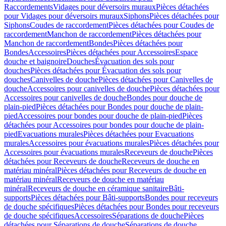
Raccordements
Vidages pour déversoirs muraux
Pièces détachées
pour Vidages pour déversoirs muraux
Siphons
Pièces détachées pour
Siphons
Coudes de raccordement
Pièces détachées pour Coudes de
raccordement
Manchon de raccordement
Pièces détachées pour
Manchon de raccordement
Bondes
Pièces détachées pour
Bondes
Accessoires
Pièces détachées pour Accessoires
Espace
douche et baignoire
Douches
Évacuation des sols pour
douches
Pièces détachées pour Évacuation des sols pour
douches
Canivelles de douche
Pièces détachées pour Canivelles de
douche
Accessoires pour canivelles de douche
Pièces détachées pour
Accessoires pour canivelles de douche
Bondes pour douche de
plain-pied
Pièces détachées pour Bondes pour douche de plain-
pied
Accessoires pour bondes pour douche de plain-pied
Pièces
détachées pour Accessoires pour bondes pour douche de plain-
pied
Evacuations murales
Pièces détachées pour Evacuations
murales
Accessoires pour évacuations murales
Pièces détachées pour
Accessoires pour évacuations murales
Receveurs de douche
Pièces
détachées pour Receveurs de douche
Receveurs de douche en
matériau minéral
Pièces détachées pour Receveurs de douche en
matériau minéral
Receveurs de douche en matériau
minéral
Receveurs de douche en céramique sanitaire
Bâti-
supports
Pièces détachées pour Bâti-supports
Bondes pour receveurs
de douche spécifiques
Pièces détachées pour Bondes pour receveurs
de douche spécifiques
Accessoires
Séparations de douche
Pièces
détachées pour Séparations de douche
Séparations de douche