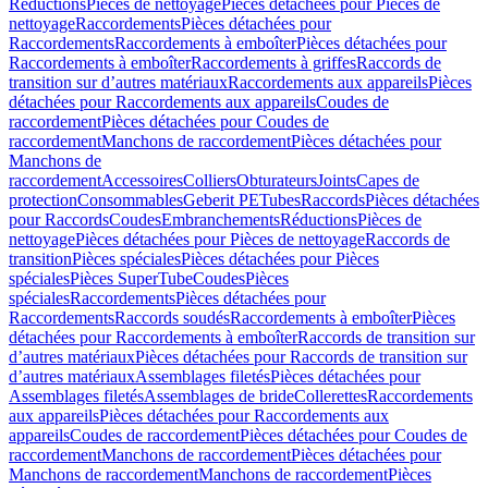
Réductions
Pièces de nettoyage
Pièces détachées pour Pièces de
nettoyage
Raccordements
Pièces détachées pour
Raccordements
Raccordements à emboîter
Pièces détachées pour
Raccordements à emboîter
Raccordements à griffes
Raccords de
transition sur d’autres matériaux
Raccordements aux appareils
Pièces
détachées pour Raccordements aux appareils
Coudes de
raccordement
Pièces détachées pour Coudes de
raccordement
Manchons de raccordement
Pièces détachées pour
Manchons de
raccordement
Accessoires
Colliers
Obturateurs
Joints
Capes de
protection
Consommables
Geberit PE
Tubes
Raccords
Pièces détachées
pour Raccords
Coudes
Embranchements
Réductions
Pièces de
nettoyage
Pièces détachées pour Pièces de nettoyage
Raccords de
transition
Pièces spéciales
Pièces détachées pour Pièces
spéciales
Pièces SuperTube
Coudes
Pièces
spéciales
Raccordements
Pièces détachées pour
Raccordements
Raccords soudés
Raccordements à emboîter
Pièces
détachées pour Raccordements à emboîter
Raccords de transition sur
d’autres matériaux
Pièces détachées pour Raccords de transition sur
d’autres matériaux
Assemblages filetés
Pièces détachées pour
Assemblages filetés
Assemblages de bride
Collerettes
Raccordements
aux appareils
Pièces détachées pour Raccordements aux
appareils
Coudes de raccordement
Pièces détachées pour Coudes de
raccordement
Manchons de raccordement
Pièces détachées pour
Manchons de raccordement
Manchons de raccordement
Pièces