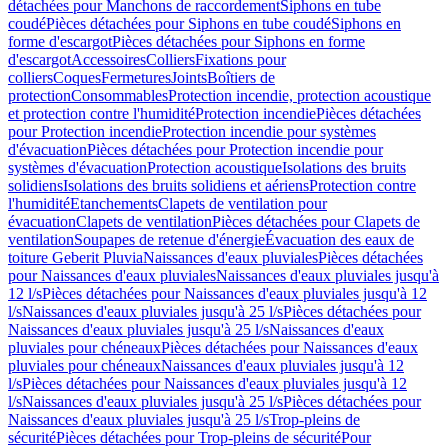
détachées pour Manchons de raccordement
Siphons en tube
coudé
Pièces détachées pour Siphons en tube coudé
Siphons en
forme d'escargot
Pièces détachées pour Siphons en forme
d'escargot
Accessoires
Colliers
Fixations pour
colliers
Coques
Fermetures
Joints
Boîtiers de
protection
Consommables
Protection incendie, protection acoustique
et protection contre l'humidité
Protection incendie
Pièces détachées
pour Protection incendie
Protection incendie pour systèmes
d'évacuation
Pièces détachées pour Protection incendie pour
systèmes d'évacuation
Protection acoustique
Isolations des bruits
solidiens
Isolations des bruits solidiens et aériens
Protection contre
l'humidité
Etanchements
Clapets de ventilation pour
évacuation
Clapets de ventilation
Pièces détachées pour Clapets de
ventilation
Soupapes de retenue d'énergie
Évacuation des eaux de
toiture Geberit Pluvia
Naissances d'eaux pluviales
Pièces détachées
pour Naissances d'eaux pluviales
Naissances d'eaux pluviales jusqu'à
12 l/s
Pièces détachées pour Naissances d'eaux pluviales jusqu'à 12
l/s
Naissances d'eaux pluviales jusqu'à 25 l/s
Pièces détachées pour
Naissances d'eaux pluviales jusqu'à 25 l/s
Naissances d'eaux
pluviales pour chéneaux
Pièces détachées pour Naissances d'eaux
pluviales pour chéneaux
Naissances d'eaux pluviales jusqu'à 12
l/s
Pièces détachées pour Naissances d'eaux pluviales jusqu'à 12
l/s
Naissances d'eaux pluviales jusqu'à 25 l/s
Pièces détachées pour
Naissances d'eaux pluviales jusqu'à 25 l/s
Trop-pleins de
sécurité
Pièces détachées pour Trop-pleins de sécurité
Pour