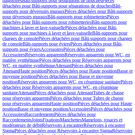
baignoires
Bâti-supports pour séparations de douches
Pièces
détachées pour Bâti-supports pour séparations de douches
Bâti-
supports pour déversoirs muraux
Pièces détachées pour Bâti-supports
pour déversoirs muraux
Bâti-supports pour robinetteries
Pièces
détachées pour Bâti-supports pour robinetteries
Bâti-supports pour
machines à laver et lave-vaisselle
Pièces détachées pour Bâti-
supports pour machines à laver et lave-vaisselle
Bâti-supports pour
charges de console
Pièces détachées pour Bâti-supports pour charges
de console
Bâti-supports pour éviers
Pièces détachées pour Bâti-
supports pour éviers
Accessoires
Pièces détachées pour
Accessoires
Réservoirs apparents
Réservoirs apparents pour WC, en
matière synthétique
Pièces détachées pour Réservoirs apparents pour
WC, en matière synthétique
Attenant
Pièces détachées pour
Attenant
Haute position
Pièces détachées pour Haute position
Basse et
moyenne position
Pièces détachées pour Basse et moyenne
position
Réservoirs apparents pour WC, en céramique sanitaire
Pièces
détachées pour Réservoirs apparents pour WC, en céramique
sanitaire
Attenant
Pièces détachées pour Attenant
Tubes de chasse
pour réservoirs apparents
Pièces détachées pour Tubes de chasse
pour réservoirs apparents
Haute position
Pièces détachées pour Haute
position
Basse et moyenne position
Accessoires
Pièces détachées pour
Accessoires
Raccordements
Pièces détachées pour
Raccordements
Joints
Fixations
Manchettes
Mamelons, rosaces et
modérateurs de débit
Réservoirs à encastrer
Réservoirs à encastrer
Sigma
Pièces détachées pour Réservoirs à encastrer Sigma
Réservoirs