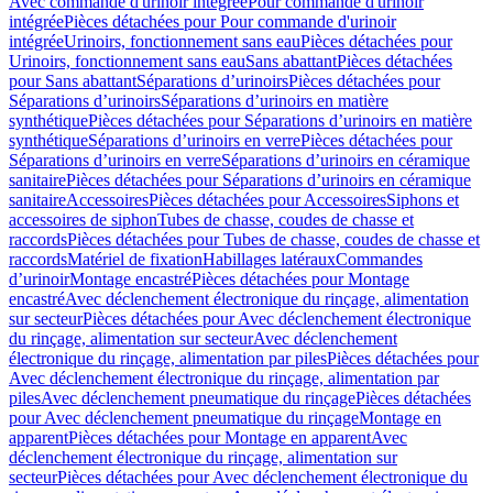
Avec commande d'urinoir intégrée
Pour commande d'urinoir
intégrée
Pièces détachées pour Pour commande d'urinoir
intégrée
Urinoirs, fonctionnement sans eau
Pièces détachées pour
Urinoirs, fonctionnement sans eau
Sans abattant
Pièces détachées
pour Sans abattant
Séparations d’urinoirs
Pièces détachées pour
Séparations d’urinoirs
Séparations d’urinoirs en matière
synthétique
Pièces détachées pour Séparations d’urinoirs en matière
synthétique
Séparations d’urinoirs en verre
Pièces détachées pour
Séparations d’urinoirs en verre
Séparations d’urinoirs en céramique
sanitaire
Pièces détachées pour Séparations d’urinoirs en céramique
sanitaire
Accessoires
Pièces détachées pour Accessoires
Siphons et
accessoires de siphon
Tubes de chasse, coudes de chasse et
raccords
Pièces détachées pour Tubes de chasse, coudes de chasse et
raccords
Matériel de fixation
Habillages latéraux
Commandes
dʼurinoir
Montage encastré
Pièces détachées pour Montage
encastré
Avec déclenchement électronique du rinçage, alimentation
sur secteur
Pièces détachées pour Avec déclenchement électronique
du rinçage, alimentation sur secteur
Avec déclenchement
électronique du rinçage, alimentation par piles
Pièces détachées pour
Avec déclenchement électronique du rinçage, alimentation par
piles
Avec déclenchement pneumatique du rinçage
Pièces détachées
pour Avec déclenchement pneumatique du rinçage
Montage en
apparent
Pièces détachées pour Montage en apparent
Avec
déclenchement électronique du rinçage, alimentation sur
secteur
Pièces détachées pour Avec déclenchement électronique du