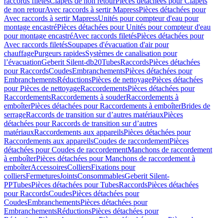
raccords filetés
Clapets de non retour
Pièces détachées pour Clapets
de non retour
Avec raccords à sertir Mapress
Pièces détachées pour
Avec raccords à sertir Mapress
Unités pour compteur d'eau pour
montage encastré
Pièces détachées pour Unités pour compteur d'eau
pour montage encastré
Avec raccords filetés
Pièces détachées pour
Avec raccords filetés
Soupapes d'évacuation d'air pour
chauffage
Purgeurs rapides
Systèmes de canalisation pour
l’évacuation
Geberit Silent-db20
Tubes
Raccords
Pièces détachées
pour Raccords
Coudes
Embranchements
Pièces détachées pour
Embranchements
Réductions
Pièces de nettoyage
Pièces détachées
pour Pièces de nettoyage
Raccordements
Pièces détachées pour
Raccordements
Raccordements à souder
Raccordements à
emboîter
Pièces détachées pour Raccordements à emboîter
Brides de
serrage
Raccords de transition sur d’autres matériaux
Pièces
détachées pour Raccords de transition sur d’autres
matériaux
Raccordements aux appareils
Pièces détachées pour
Raccordements aux appareils
Coudes de raccordement
Pièces
détachées pour Coudes de raccordement
Manchons de raccordement
à emboîter
Pièces détachées pour Manchons de raccordement à
emboîter
Accessoires
Colliers
Fixations pour
colliers
Fermetures
Joints
Consommables
Geberit Silent-
PP
Tubes
Pièces détachées pour Tubes
Raccords
Pièces détachées
pour Raccords
Coudes
Pièces détachées pour
Coudes
Embranchements
Pièces détachées pour
Embranchements
Réductions
Pièces détachées pour