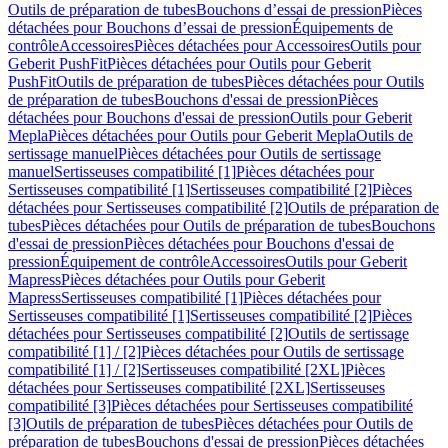
Outils de préparation de tubes
Bouchons d’essai de pression
Pièces
détachées pour Bouchons d’essai de pression
Équipements de
contrôle
Accessoires
Pièces détachées pour Accessoires
Outils pour
Geberit PushFit
Pièces détachées pour Outils pour Geberit
PushFit
Outils de préparation de tubes
Pièces détachées pour Outils
de préparation de tubes
Bouchons d'essai de pression
Pièces
détachées pour Bouchons d'essai de pression
Outils pour Geberit
Mepla
Pièces détachées pour Outils pour Geberit Mepla
Outils de
sertissage manuel
Pièces détachées pour Outils de sertissage
manuel
Sertisseuses compatibilité [1]
Pièces détachées pour
Sertisseuses compatibilité [1]
Sertisseuses compatibilité [2]
Pièces
détachées pour Sertisseuses compatibilité [2]
Outils de préparation de
tubes
Pièces détachées pour Outils de préparation de tubes
Bouchons
d'essai de pression
Pièces détachées pour Bouchons d'essai de
pression
Équipement de contrôle
Accessoires
Outils pour Geberit
Mapress
Pièces détachées pour Outils pour Geberit
Mapress
Sertisseuses compatibilité [1]
Pièces détachées pour
Sertisseuses compatibilité [1]
Sertisseuses compatibilité [2]
Pièces
détachées pour Sertisseuses compatibilité [2]
Outils de sertissage
compatibilité [1] / [2]
Pièces détachées pour Outils de sertissage
compatibilité [1] / [2]
Sertisseuses compatibilité [2XL]
Pièces
détachées pour Sertisseuses compatibilité [2XL]
Sertisseuses
compatibilité [3]
Pièces détachées pour Sertisseuses compatibilité
[3]
Outils de préparation de tubes
Pièces détachées pour Outils de
préparation de tubes
Bouchons d'essai de pression
Pièces détachées