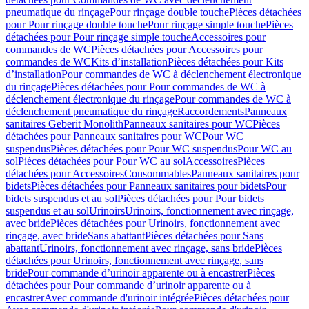
pneumatique du rinçage
Pour rinçage double touche
Pièces détachées
pour Pour rinçage double touche
Pour rinçage simple touche
Pièces
détachées pour Pour rinçage simple touche
Accessoires pour
commandes de WC
Pièces détachées pour Accessoires pour
commandes de WC
Kits d’installation
Pièces détachées pour Kits
d’installation
Pour commandes de WC à déclenchement électronique
du rinçage
Pièces détachées pour Pour commandes de WC à
déclenchement électronique du rinçage
Pour commandes de WC à
déclenchement pneumatique du rinçage
Raccordements
Panneaux
sanitaires Geberit Monolith
Panneaux sanitaires pour WC
Pièces
détachées pour Panneaux sanitaires pour WC
Pour WC
suspendus
Pièces détachées pour Pour WC suspendus
Pour WC au
sol
Pièces détachées pour Pour WC au sol
Accessoires
Pièces
détachées pour Accessoires
Consommables
Panneaux sanitaires pour
bidets
Pièces détachées pour Panneaux sanitaires pour bidets
Pour
bidets suspendus et au sol
Pièces détachées pour Pour bidets
suspendus et au sol
Urinoirs
Urinoirs, fonctionnement avec rinçage,
avec bride
Pièces détachées pour Urinoirs, fonctionnement avec
rinçage, avec bride
Sans abattant
Pièces détachées pour Sans
abattant
Urinoirs, fonctionnement avec rinçage, sans bride
Pièces
détachées pour Urinoirs, fonctionnement avec rinçage, sans
bride
Pour commande d’urinoir apparente ou à encastrer
Pièces
détachées pour Pour commande d’urinoir apparente ou à
encastrer
Avec commande d'urinoir intégrée
Pièces détachées pour