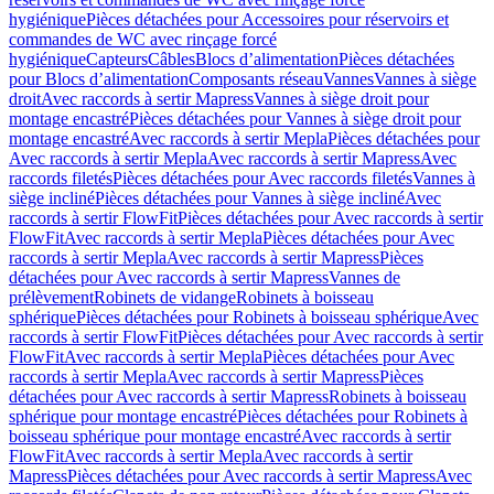
hygiénique
Pièces détachées pour Accessoires pour réservoirs et
commandes de WC avec rinçage forcé
hygiénique
Capteurs
Câbles
Blocs d’alimentation
Pièces détachées
pour Blocs d’alimentation
Composants réseau
Vannes
Vannes à siège
droit
Avec raccords à sertir Mapress
Vannes à siège droit pour
montage encastré
Pièces détachées pour Vannes à siège droit pour
montage encastré
Avec raccords à sertir Mepla
Pièces détachées pour
Avec raccords à sertir Mepla
Avec raccords à sertir Mapress
Avec
raccords filetés
Pièces détachées pour Avec raccords filetés
Vannes à
siège incliné
Pièces détachées pour Vannes à siège incliné
Avec
raccords à sertir FlowFit
Pièces détachées pour Avec raccords à sertir
FlowFit
Avec raccords à sertir Mepla
Pièces détachées pour Avec
raccords à sertir Mepla
Avec raccords à sertir Mapress
Pièces
détachées pour Avec raccords à sertir Mapress
Vannes de
prélèvement
Robinets de vidange
Robinets à boisseau
sphérique
Pièces détachées pour Robinets à boisseau sphérique
Avec
raccords à sertir FlowFit
Pièces détachées pour Avec raccords à sertir
FlowFit
Avec raccords à sertir Mepla
Pièces détachées pour Avec
raccords à sertir Mepla
Avec raccords à sertir Mapress
Pièces
détachées pour Avec raccords à sertir Mapress
Robinets à boisseau
sphérique pour montage encastré
Pièces détachées pour Robinets à
boisseau sphérique pour montage encastré
Avec raccords à sertir
FlowFit
Avec raccords à sertir Mepla
Avec raccords à sertir
Mapress
Pièces détachées pour Avec raccords à sertir Mapress
Avec