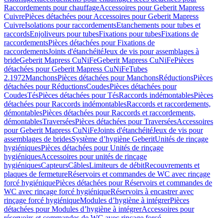
Raccordements pour chauffage
Accessoires pour Geberit Mapress
Cuivre
Pièces détachées pour Accessoires pour Geberit Mapress
Cuivre
Isolations pour raccordements
Etanchements pour tubes et
raccords
Enjoliveurs pour tubes
Fixations pour tubes
Fixations de
raccordements
Pièces détachées pour Fixations de
raccordements
Joints d'étanchéité
Jeux de vis pour assemblages à
bride
Geberit Mapress CuNiFe
Geberit Mapress CuNiFe
Pièces
détachées pour Geberit Mapress CuNiFe
Tubes
2.1972
Manchons
Pièces détachées pour Manchons
Réductions
Pièces
détachées pour Réductions
Coudes
Pièces détachées pour
Coudes
Tés
Pièces détachées pour Tés
Raccords indémontables
Pièces
détachées pour Raccords indémontables
Raccords et raccordements,
démontables
Pièces détachées pour Raccords et raccordements,
démontables
Traversées
Pièces détachées pour Traversées
Accessoires
pour Geberit Mapress CuNiFe
Joints d'étanchéité
Jeux de vis pour
assemblages de brides
Système d’hygiène Geberit
Unités de rinçage
hygiéniques
Pièces détachées pour Unités de rinçage
hygiéniques
Accessoires pour unités de rinçage
hygiéniques
Capteurs
Câbles
Limiteurs de débit
Recouvrements et
plaques de fermeture
Réservoirs et commandes de WC avec rinçage
forcé hygiénique
Pièces détachées pour Réservoirs et commandes de
WC avec rinçage forcé hygiénique
Réservoirs à encastrer avec
rinçage forcé hygiénique
Modules d’hygiène à intégrer
Pièces
détachées pour Modules d’hygiène à intégrer
Accessoires pour
réservoirs et commandes de WC avec rinçage forcé