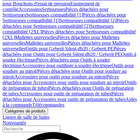
pour Bouchons d'essai de pression
Equipement de
contrôle
Accessoires
Sertisseuses
Pièces détachées pour
Sertisseuses
Sertisseuses compatibilité [1]
Pièces détachées pour
Sertisseuses compatibilité [1]
Sertisseuses compatibilité [2]
Pièces
détachées pour Sertisseuses compatibilité [2]
Sertisseuses
compatibilité [2XL]
Pièces détachées pour Sertisseuses compatibilité
[2XL]
Mallettes universelles
Pièces détachées pour Mallettes
universelles
Mallettes universelles
Pièces détachées pour Mallettes
universelles
Outils pour Geberit Silent-db20 / Geberit PE
Pièces
détachées pour Outils pour Geberit Silent-db20 / Geberit PE
Outils à
souder électrique
Pièces détachées pour Outils à souder
électrique
Accessoires pour outillage à souder électrique
Outils pour
soudure au miroir
Pièces détachées pour Outils pour soudure au
miroir
Accessoires pour outils pour soudure au miroir
Pièces
détachées pour Accessoires pour outils pour soudure au miroir
Outils
de préparation de tubes
Pièces détachées pour Outils de préparation
de tubes
Accessoires pour outils de préparation de tubes
Pièces
détachées pour Accessoires pour outils de préparation de tubes
Aides
à la commande
Télécommandes
Catégories de produits
Lignes de salle de bains
Nouveautés