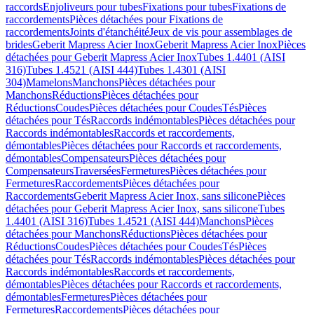
raccords
Enjoliveurs pour tubes
Fixations pour tubes
Fixations de
raccordements
Pièces détachées pour Fixations de
raccordements
Joints d'étanchéité
Jeux de vis pour assemblages de
brides
Geberit Mapress Acier Inox
Geberit Mapress Acier Inox
Pièces
détachées pour Geberit Mapress Acier Inox
Tubes 1.4401 (AISI
316)
Tubes 1.4521 (AISI 444)
Tubes 1.4301 (AISI
304)
Mamelons
Manchons
Pièces détachées pour
Manchons
Réductions
Pièces détachées pour
Réductions
Coudes
Pièces détachées pour Coudes
Tés
Pièces
détachées pour Tés
Raccords indémontables
Pièces détachées pour
Raccords indémontables
Raccords et raccordements,
démontables
Pièces détachées pour Raccords et raccordements,
démontables
Compensateurs
Pièces détachées pour
Compensateurs
Traversées
Fermetures
Pièces détachées pour
Fermetures
Raccordements
Pièces détachées pour
Raccordements
Geberit Mapress Acier Inox, sans silicone
Pièces
détachées pour Geberit Mapress Acier Inox, sans silicone
Tubes
1.4401 (AISI 316)
Tubes 1.4521 (AISI 444)
Manchons
Pièces
détachées pour Manchons
Réductions
Pièces détachées pour
Réductions
Coudes
Pièces détachées pour Coudes
Tés
Pièces
détachées pour Tés
Raccords indémontables
Pièces détachées pour
Raccords indémontables
Raccords et raccordements,
démontables
Pièces détachées pour Raccords et raccordements,
démontables
Fermetures
Pièces détachées pour
Fermetures
Raccordements
Pièces détachées pour