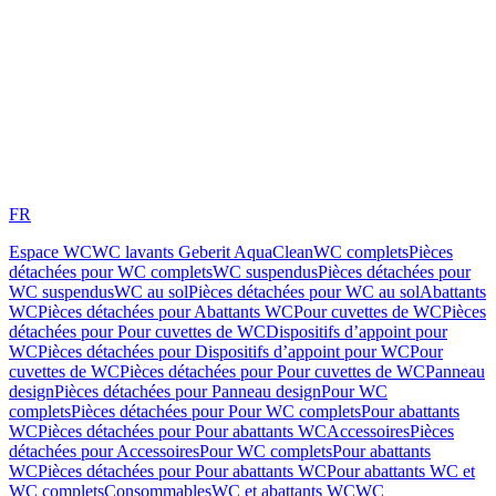
FR
Espace WC
WC lavants Geberit AquaClean
WC complets
Pièces
détachées pour WC complets
WC suspendus
Pièces détachées pour
WC suspendus
WC au sol
Pièces détachées pour WC au sol
Abattants
WC
Pièces détachées pour Abattants WC
Pour cuvettes de WC
Pièces
détachées pour Pour cuvettes de WC
Dispositifs d’appoint pour
WC
Pièces détachées pour Dispositifs d’appoint pour WC
Pour
cuvettes de WC
Pièces détachées pour Pour cuvettes de WC
Panneau
design
Pièces détachées pour Panneau design
Pour WC
complets
Pièces détachées pour Pour WC complets
Pour abattants
WC
Pièces détachées pour Pour abattants WC
Accessoires
Pièces
détachées pour Accessoires
Pour WC complets
Pour abattants
WC
Pièces détachées pour Pour abattants WC
Pour abattants WC et
WC complets
Consommables
WC et abattants WC
WC