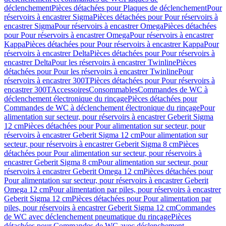
déclenchement
Pièces détachées pour Plaques de déclenchement
Pour
réservoirs à encastrer Sigma
Pièces détachées pour Pour réservoirs à
encastrer Sigma
Pour réservoirs à encastrer Omega
Pièces détachées
pour Pour réservoirs à encastrer Omega
Pour réservoirs à encastrer
Kappa
Pièces détachées pour Pour réservoirs à encastrer Kappa
Pour
réservoirs à encastrer Delta
Pièces détachées pour Pour réservoirs à
encastrer Delta
Pour les réservoirs à encastrer Twinline
Pièces
détachées pour Pour les réservoirs à encastrer Twinline
Pour
réservoirs à encastrer 300T
Pièces détachées pour Pour réservoirs à
encastrer 300T
Accessoires
Consommables
Commandes de WC à
déclenchement électronique du rinçage
Pièces détachées pour
Commandes de WC à déclenchement électronique du rinçage
Pour
alimentation sur secteur, pour réservoirs à encastrer Geberit Sigma
12 cm
Pièces détachées pour Pour alimentation sur secteur, pour
réservoirs à encastrer Geberit Sigma 12 cm
Pour alimentation sur
secteur, pour réservoirs à encastrer Geberit Sigma 8 cm
Pièces
détachées pour Pour alimentation sur secteur, pour réservoirs à
encastrer Geberit Sigma 8 cm
Pour alimentation sur secteur, pour
réservoirs à encastrer Geberit Omega 12 cm
Pièces détachées pour
Pour alimentation sur secteur, pour réservoirs à encastrer Geberit
Omega 12 cm
Pour alimentation par piles, pour réservoirs à encastrer
Geberit Sigma 12 cm
Pièces détachées pour Pour alimentation par
piles, pour réservoirs à encastrer Geberit Sigma 12 cm
Commandes
de WC avec déclenchement pneumatique du rinçage
Pièces
détachées pour Commandes de WC avec déclenchement