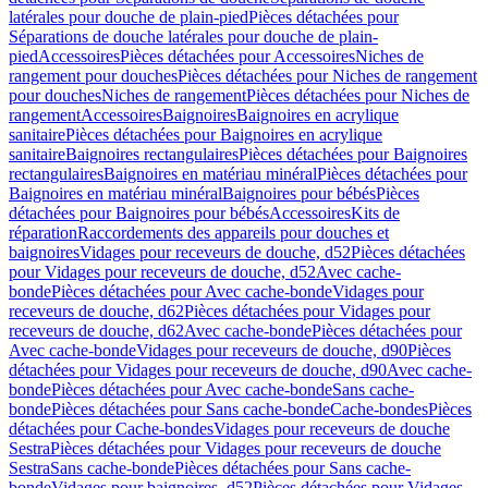
latérales pour douche de plain-pied
Pièces détachées pour
Séparations de douche latérales pour douche de plain-
pied
Accessoires
Pièces détachées pour Accessoires
Niches de
rangement pour douches
Pièces détachées pour Niches de rangement
pour douches
Niches de rangement
Pièces détachées pour Niches de
rangement
Accessoires
Baignoires
Baignoires en acrylique
sanitaire
Pièces détachées pour Baignoires en acrylique
sanitaire
Baignoires rectangulaires
Pièces détachées pour Baignoires
rectangulaires
Baignoires en matériau minéral
Pièces détachées pour
Baignoires en matériau minéral
Baignoires pour bébés
Pièces
détachées pour Baignoires pour bébés
Accessoires
Kits de
réparation
Raccordements des appareils pour douches et
baignoires
Vidages pour receveurs de douche, d52
Pièces détachées
pour Vidages pour receveurs de douche, d52
Avec cache-
bonde
Pièces détachées pour Avec cache-bonde
Vidages pour
receveurs de douche, d62
Pièces détachées pour Vidages pour
receveurs de douche, d62
Avec cache-bonde
Pièces détachées pour
Avec cache-bonde
Vidages pour receveurs de douche, d90
Pièces
détachées pour Vidages pour receveurs de douche, d90
Avec cache-
bonde
Pièces détachées pour Avec cache-bonde
Sans cache-
bonde
Pièces détachées pour Sans cache-bonde
Cache-bondes
Pièces
détachées pour Cache-bondes
Vidages pour receveurs de douche
Sestra
Pièces détachées pour Vidages pour receveurs de douche
Sestra
Sans cache-bonde
Pièces détachées pour Sans cache-
bonde
Vidages pour baignoires, d52
Pièces détachées pour Vidages