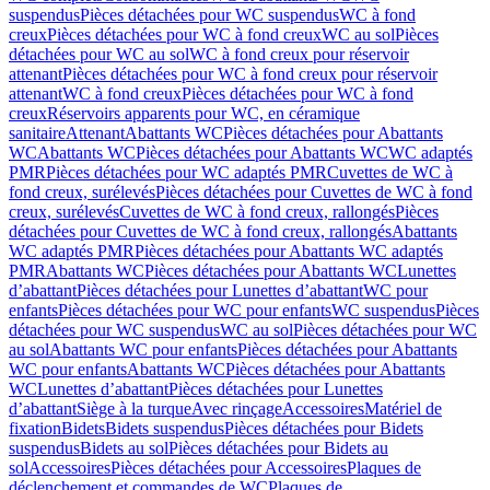
suspendus
Pièces détachées pour WC suspendus
WC à fond
creux
Pièces détachées pour WC à fond creux
WC au sol
Pièces
détachées pour WC au sol
WC à fond creux pour réservoir
attenant
Pièces détachées pour WC à fond creux pour réservoir
attenant
WC à fond creux
Pièces détachées pour WC à fond
creux
Réservoirs apparents pour WC, en céramique
sanitaire
Attenant
Abattants WC
Pièces détachées pour Abattants
WC
Abattants WC
Pièces détachées pour Abattants WC
WC adaptés
PMR
Pièces détachées pour WC adaptés PMR
Cuvettes de WC à
fond creux, surélevés
Pièces détachées pour Cuvettes de WC à fond
creux, surélevés
Cuvettes de WC à fond creux, rallongés
Pièces
détachées pour Cuvettes de WC à fond creux, rallongés
Abattants
WC adaptés PMR
Pièces détachées pour Abattants WC adaptés
PMR
Abattants WC
Pièces détachées pour Abattants WC
Lunettes
d’abattant
Pièces détachées pour Lunettes d’abattant
WC pour
enfants
Pièces détachées pour WC pour enfants
WC suspendus
Pièces
détachées pour WC suspendus
WC au sol
Pièces détachées pour WC
au sol
Abattants WC pour enfants
Pièces détachées pour Abattants
WC pour enfants
Abattants WC
Pièces détachées pour Abattants
WC
Lunettes d’abattant
Pièces détachées pour Lunettes
d’abattant
Siège à la turque
Avec rinçage
Accessoires
Matériel de
fixation
Bidets
Bidets suspendus
Pièces détachées pour Bidets
suspendus
Bidets au sol
Pièces détachées pour Bidets au
sol
Accessoires
Pièces détachées pour Accessoires
Plaques de
déclenchement et commandes de WC
Plaques de