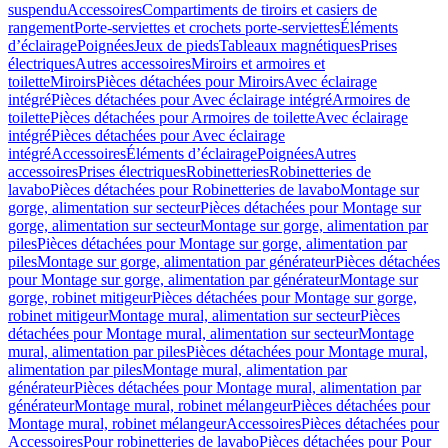
suspendu
Accessoires
Compartiments de tiroirs et casiers de
rangement
Porte-serviettes et crochets porte-serviettes
Éléments
d’éclairage
Poignées
Jeux de pieds
Tableaux magnétiques
Prises
électriques
Autres accessoires
Miroirs et armoires et
toilette
Miroirs
Pièces détachées pour Miroirs
Avec éclairage
intégré
Pièces détachées pour Avec éclairage intégré
Armoires de
toilette
Pièces détachées pour Armoires de toilette
Avec éclairage
intégré
Pièces détachées pour Avec éclairage
intégré
Accessoires
Éléments d’éclairage
Poignées
Autres
accessoires
Prises électriques
Robinetteries
Robinetteries de
lavabo
Pièces détachées pour Robinetteries de lavabo
Montage sur
gorge, alimentation sur secteur
Pièces détachées pour Montage sur
gorge, alimentation sur secteur
Montage sur gorge, alimentation par
piles
Pièces détachées pour Montage sur gorge, alimentation par
piles
Montage sur gorge, alimentation par générateur
Pièces détachées
pour Montage sur gorge, alimentation par générateur
Montage sur
gorge, robinet mitigeur
Pièces détachées pour Montage sur gorge,
robinet mitigeur
Montage mural, alimentation sur secteur
Pièces
détachées pour Montage mural, alimentation sur secteur
Montage
mural, alimentation par piles
Pièces détachées pour Montage mural,
alimentation par piles
Montage mural, alimentation par
générateur
Pièces détachées pour Montage mural, alimentation par
générateur
Montage mural, robinet mélangeur
Pièces détachées pour
Montage mural, robinet mélangeur
Accessoires
Pièces détachées pour
Accessoires
Pour robinetteries de lavabo
Pièces détachées pour Pour