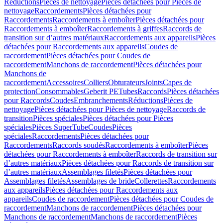
Réductions
Pièces de nettoyage
Pièces détachées pour Pièces de
nettoyage
Raccordements
Pièces détachées pour
Raccordements
Raccordements à emboîter
Pièces détachées pour
Raccordements à emboîter
Raccordements à griffes
Raccords de
transition sur d’autres matériaux
Raccordements aux appareils
Pièces
détachées pour Raccordements aux appareils
Coudes de
raccordement
Pièces détachées pour Coudes de
raccordement
Manchons de raccordement
Pièces détachées pour
Manchons de
raccordement
Accessoires
Colliers
Obturateurs
Joints
Capes de
protection
Consommables
Geberit PE
Tubes
Raccords
Pièces détachées
pour Raccords
Coudes
Embranchements
Réductions
Pièces de
nettoyage
Pièces détachées pour Pièces de nettoyage
Raccords de
transition
Pièces spéciales
Pièces détachées pour Pièces
spéciales
Pièces SuperTube
Coudes
Pièces
spéciales
Raccordements
Pièces détachées pour
Raccordements
Raccords soudés
Raccordements à emboîter
Pièces
détachées pour Raccordements à emboîter
Raccords de transition sur
d’autres matériaux
Pièces détachées pour Raccords de transition sur
d’autres matériaux
Assemblages filetés
Pièces détachées pour
Assemblages filetés
Assemblages de bride
Collerettes
Raccordements
aux appareils
Pièces détachées pour Raccordements aux
appareils
Coudes de raccordement
Pièces détachées pour Coudes de
raccordement
Manchons de raccordement
Pièces détachées pour
Manchons de raccordement
Manchons de raccordement
Pièces