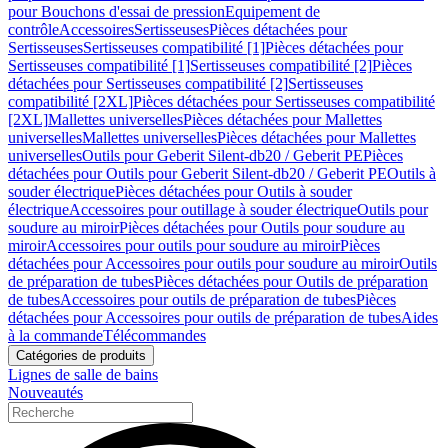
pour Bouchons d'essai de pression
Equipement de
contrôle
Accessoires
Sertisseuses
Pièces détachées pour
Sertisseuses
Sertisseuses compatibilité [1]
Pièces détachées pour
Sertisseuses compatibilité [1]
Sertisseuses compatibilité [2]
Pièces
détachées pour Sertisseuses compatibilité [2]
Sertisseuses
compatibilité [2XL]
Pièces détachées pour Sertisseuses compatibilité
[2XL]
Mallettes universelles
Pièces détachées pour Mallettes
universelles
Mallettes universelles
Pièces détachées pour Mallettes
universelles
Outils pour Geberit Silent-db20 / Geberit PE
Pièces
détachées pour Outils pour Geberit Silent-db20 / Geberit PE
Outils à
souder électrique
Pièces détachées pour Outils à souder
électrique
Accessoires pour outillage à souder électrique
Outils pour
soudure au miroir
Pièces détachées pour Outils pour soudure au
miroir
Accessoires pour outils pour soudure au miroir
Pièces
détachées pour Accessoires pour outils pour soudure au miroir
Outils
de préparation de tubes
Pièces détachées pour Outils de préparation
de tubes
Accessoires pour outils de préparation de tubes
Pièces
détachées pour Accessoires pour outils de préparation de tubes
Aides
à la commande
Télécommandes
Catégories de produits
Lignes de salle de bains
Nouveautés