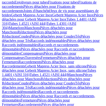
raccords
Enjoliveurs pour tubes
Fixations pour tubes
Fixations de
raccordements
Pièces détachées pour Fixations de
raccordements
Joints d'étanchéité
Jeux de vis pour assemblages de
brides
Geberit Mapress Acier Inox
Geberit Mapress Acier Inox
Pièces
détachées pour Geberit Mapress Acier Inox
Tubes 1.4401 (AISI
316)
Tubes 1.4521 (AISI 444)
Tubes 1.4301 (AISI
304)
Mamelons
Manchons
Pièces détachées pour
Manchons
Réductions
Pièces détachées pour
Réductions
Coudes
Pièces détachées pour Coudes
Tés
Pièces
détachées pour Tés
Raccords indémontables
Pièces détachées pour
Raccords indémontables
Raccords et raccordements,
démontables
Pièces détachées pour Raccords et raccordements,
démontables
Compensateurs
Pièces détachées pour
Compensateurs
Traversées
Fermetures
Pièces détachées pour
Fermetures
Raccordements
Pièces détachées pour
Raccordements
Geberit Mapress Acier Inox, sans silicone
Pièces
détachées pour Geberit Mapress Acier Inox, sans silicone
Tubes
1.4401 (AISI 316)
Tubes 1.4521 (AISI 444)
Manchons
Pièces
détachées pour Manchons
Réductions
Pièces détachées pour
Réductions
Coudes
Pièces détachées pour Coudes
Tés
Pièces
détachées pour Tés
Raccords indémontables
Pièces détachées pour
Raccords indémontables
Raccords et raccordements,
démontables
Pièces détachées pour Raccords et raccordements,
démontables
Fermetures
Pièces détachées pour
Fermetures
Raccordements
Pièces détachées pour