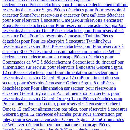
déclenchement
Pièces détachées pour Plaques de déclenchement
Pour
réservoirs à encastrer Sigma
Pièces détachées pour Pour réservoirs à
encastrer Sigma
Pour réservoirs à encastrer Omega
Pièces détachées
pour Pour réservoirs à encastrer Omega
Pour réservoirs à encastrer
Kappa
Pièces détachées pour Pour réservoirs à encastrer Kappa
Pour
réservoirs à encastrer Delta
Pièces détachées pour Pour réservoirs à
encastrer Delta
Pour les réservoirs à encastrer Twinline
Pièces
détachées pour Pour les réservoirs à encastrer Twinline
Pour
réservoirs à encastrer 300T
Pièces détachées pour Pour réservoirs à
encastrer 300T
Accessoires
Consommables
Commandes de WC à
déclenchement électronique du rinçage
Pièces détachées pour
Commandes de WC à déclenchement électronique du rinçage
Pour
alimentation sur secteur, pour réservoirs à encastrer Geberit Sigma
12 cm
Pièces détachées pour Pour alimentation sur secteur, pour
réservoirs à encastrer Geberit Sigma 12 cm
Pour alimentation sur
secteur, pour réservoirs à encastrer Geberit Sigma 8 cm
Pièces
détachées pour Pour alimentation sur secteur, pour réservoirs à
encastrer Geberit Sigma 8 cm
Pour alimentation sur secteur, pour
réservoirs à encastrer Geberit Omega 12 cm
Pièces détachées pour
Pour alimentation sur secteur, pour réservoirs à encastrer Geberit
Omega 12 cm
Pour alimentation par piles, pour réservoirs à encastrer
Geberit Sigma 12 cm
Pièces détachées pour Pour alimentation par
piles, pour réservoirs à encastrer Geberit Sigma 12 cm
Commandes
de WC avec déclenchement pneumatique du rinçage
Pièces
détachées pour Commandes de WC avec déclenchement