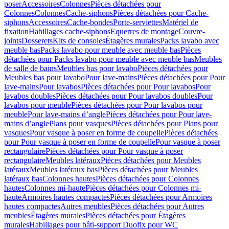
poser
Accessoires
Colonnes
Pièces détachées pour
Colonnes
Colonnes
Cache-siphons
Pièces détachées pour Cache-
siphons
Accessoires
Cache-bondes
Porte-serviettes
Matériel de
fixation
Habillages cache-siphons
Equerres de montage
Couvre-
joints
Dosserets
Kits de consoles
Étagères murales
Packs lavabo avec
meuble bas
Packs lavabo pour meuble avec meuble bas
Pièces
détachées pour Packs lavabo pour meuble avec meuble bas
Meubles
de salle de bains
Meubles bas pour lavabo
Pièces détachées pour
Meubles bas pour lavabo
Pour lave-mains
Pièces détachées pour Pour
lave-mains
Pour lavabos
Pièces détachées pour Pour lavabos
Pour
lavabos doubles
Pièces détachées pour Pour lavabos doubles
Pour
lavabos pour meuble
Pièces détachées pour Pour lavabos pour
meuble
Pour lave-mains d’angle
Pièces détachées pour Pour lave-
mains d’angle
Plans pour vasques
Pièces détachées pour Plans pour
vasques
Pour vasque à poser en forme de coupelle
Pièces détachées
pour Pour vasque à poser en forme de coupelle
Pour vasque à poser
rectangulaire
Pièces détachées pour Pour vasque à poser
rectangulaire
Meubles latéraux
Pièces détachées pour Meubles
latéraux
Meubles latéraux bas
Pièces détachées pour Meubles
latéraux bas
Colonnes hautes
Pièces détachées pour Colonnes
hautes
Colonnes mi-haute
Pièces détachées pour Colonnes mi-
haute
Armoires hautes compactes
Pièces détachées pour Armoires
hautes compactes
Autres meubles
Pièces détachées pour Autres
meubles
Étagères murales
Pièces détachées pour Étagères
murales
Habillages pour bâti-support Duofix pour WC