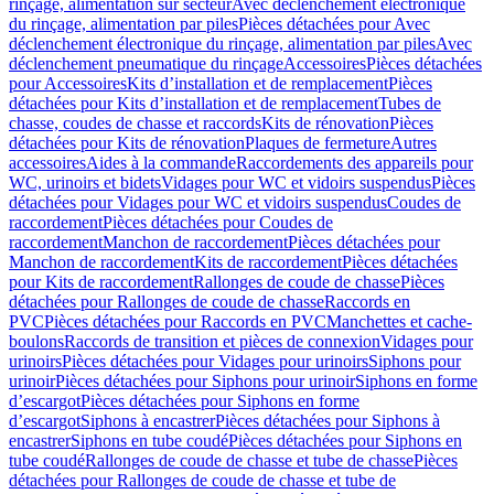
rinçage, alimentation sur secteur
Avec déclenchement électronique
du rinçage, alimentation par piles
Pièces détachées pour Avec
déclenchement électronique du rinçage, alimentation par piles
Avec
déclenchement pneumatique du rinçage
Accessoires
Pièces détachées
pour Accessoires
Kits d’installation et de remplacement
Pièces
détachées pour Kits d’installation et de remplacement
Tubes de
chasse, coudes de chasse et raccords
Kits de rénovation
Pièces
détachées pour Kits de rénovation
Plaques de fermeture
Autres
accessoires
Aides à la commande
Raccordements des appareils pour
WC, urinoirs et bidets
Vidages pour WC et vidoirs suspendus
Pièces
détachées pour Vidages pour WC et vidoirs suspendus
Coudes de
raccordement
Pièces détachées pour Coudes de
raccordement
Manchon de raccordement
Pièces détachées pour
Manchon de raccordement
Kits de raccordement
Pièces détachées
pour Kits de raccordement
Rallonges de coude de chasse
Pièces
détachées pour Rallonges de coude de chasse
Raccords en
PVC
Pièces détachées pour Raccords en PVC
Manchettes et cache-
boulons
Raccords de transition et pièces de connexion
Vidages pour
urinoirs
Pièces détachées pour Vidages pour urinoirs
Siphons pour
urinoir
Pièces détachées pour Siphons pour urinoir
Siphons en forme
d’escargot
Pièces détachées pour Siphons en forme
d’escargot
Siphons à encastrer
Pièces détachées pour Siphons à
encastrer
Siphons en tube coudé
Pièces détachées pour Siphons en
tube coudé
Rallonges de coude de chasse et tube de chasse
Pièces
détachées pour Rallonges de coude de chasse et tube de