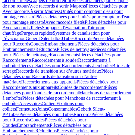
raccords filetés
Clapets de non retour
Pièces détachées pour Clapets
de non retour
Avec raccords à sertir Mapress
Pièces détachées pour
Avec raccords à sertir Mapress
Unités pour compteur d'eau pour
montage encastré
Pièces détachées pour Unités pour compteur d'eau
pour montage encastré
Avec raccords filetés
Pièces détachées pour
Avec raccords filetés
Soupapes d'évacuation d'air pour
chauffage
Purgeurs rapides
Systèmes de canalisation pour
l’évacuation
Geberit Silent-db20
Tubes
Raccords
Pièces détachées
pour Raccords
Coudes
Embranchements
Pièces détachées pour
Embranchements
Réductions
Pièces de nettoyage
Pièces détachées
pour Pièces de nettoyage
Raccordements
Pièces détachées pour
Raccordements
Raccordements à souder
Raccordements à
emboîter
Pièces détachées pour Raccordements à emboîter
Brides de
serrage
Raccords de transition sur d’autres matériaux
Pièces
détachées pour Raccords de transition sur d’autres
matériaux
Raccordements aux appareils
Pièces détachées pour
Raccordements aux appareils
Coudes de raccordement
Pièces
détachées pour Coudes de raccordement
Manchons de raccordement
à emboîter
Pièces détachées pour Manchons de raccordement à
emboîter
Accessoires
Colliers
Fixations pour
colliers
Fermetures
Joints
Consommables
Geberit Silent-
PP
Tubes
Pièces détachées pour Tubes
Raccords
Pièces détachées
pour Raccords
Coudes
Pièces détachées pour
Coudes
Embranchements
Pièces détachées pour
Embranchements
Réductions
Pièces détachées pour