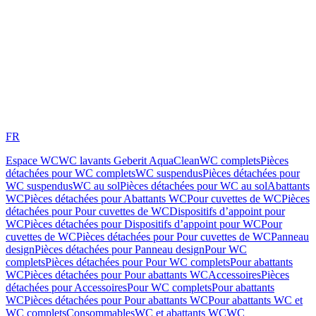
FR
Espace WC
WC lavants Geberit AquaClean
WC complets
Pièces
détachées pour WC complets
WC suspendus
Pièces détachées pour
WC suspendus
WC au sol
Pièces détachées pour WC au sol
Abattants
WC
Pièces détachées pour Abattants WC
Pour cuvettes de WC
Pièces
détachées pour Pour cuvettes de WC
Dispositifs d’appoint pour
WC
Pièces détachées pour Dispositifs d’appoint pour WC
Pour
cuvettes de WC
Pièces détachées pour Pour cuvettes de WC
Panneau
design
Pièces détachées pour Panneau design
Pour WC
complets
Pièces détachées pour Pour WC complets
Pour abattants
WC
Pièces détachées pour Pour abattants WC
Accessoires
Pièces
détachées pour Accessoires
Pour WC complets
Pour abattants
WC
Pièces détachées pour Pour abattants WC
Pour abattants WC et
WC complets
Consommables
WC et abattants WC
WC