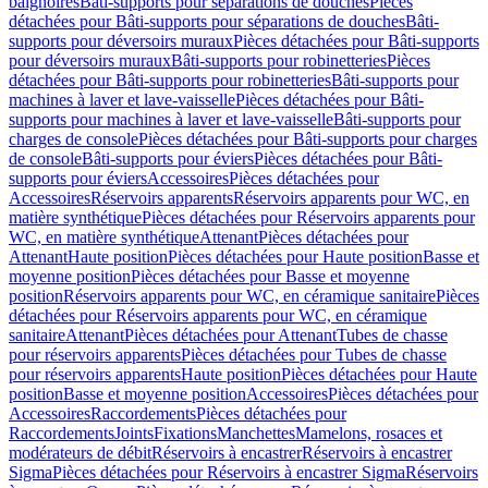
baignoires
Bâti-supports pour séparations de douches
Pièces
détachées pour Bâti-supports pour séparations de douches
Bâti-
supports pour déversoirs muraux
Pièces détachées pour Bâti-supports
pour déversoirs muraux
Bâti-supports pour robinetteries
Pièces
détachées pour Bâti-supports pour robinetteries
Bâti-supports pour
machines à laver et lave-vaisselle
Pièces détachées pour Bâti-
supports pour machines à laver et lave-vaisselle
Bâti-supports pour
charges de console
Pièces détachées pour Bâti-supports pour charges
de console
Bâti-supports pour éviers
Pièces détachées pour Bâti-
supports pour éviers
Accessoires
Pièces détachées pour
Accessoires
Réservoirs apparents
Réservoirs apparents pour WC, en
matière synthétique
Pièces détachées pour Réservoirs apparents pour
WC, en matière synthétique
Attenant
Pièces détachées pour
Attenant
Haute position
Pièces détachées pour Haute position
Basse et
moyenne position
Pièces détachées pour Basse et moyenne
position
Réservoirs apparents pour WC, en céramique sanitaire
Pièces
détachées pour Réservoirs apparents pour WC, en céramique
sanitaire
Attenant
Pièces détachées pour Attenant
Tubes de chasse
pour réservoirs apparents
Pièces détachées pour Tubes de chasse
pour réservoirs apparents
Haute position
Pièces détachées pour Haute
position
Basse et moyenne position
Accessoires
Pièces détachées pour
Accessoires
Raccordements
Pièces détachées pour
Raccordements
Joints
Fixations
Manchettes
Mamelons, rosaces et
modérateurs de débit
Réservoirs à encastrer
Réservoirs à encastrer
Sigma
Pièces détachées pour Réservoirs à encastrer Sigma
Réservoirs