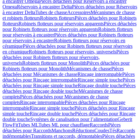
à encastrer Omega
Pièces détachées pour Réservoirs à encastrer
Omega
Réservoirs à encastrer Delta
Pièces détachées pour Réservoirs
à encastrer Delta
Tubes de chasse
Accessoires
Mécanismes de chasse
et robinets flotteurs
Robinets flotteurs
Pièces détachées pour Robinets
flotteurs
Robinets flotteurs pour réservoirs apparents
Pièces détachées
pour Robinets flotteurs pour réservoirs apparents
Robinets flotteurs
pour réservoirs à encastrer
Pièces détachées pour Robinets flotteurs
pour réservoirs à encastrer
Robinets flotteurs pour réservoirs en
céramique
Pièces détachées pour Robinets flotteurs pour réservoirs
en céramique
Robinets flotteurs pour réservoirs, universels
Pièces
détachées pour Robinets flotteurs pour réservoirs,
universels
Robinets flotteurs pour Monolith
Pièces détachées pour
Robinets flotteurs pour Monolith
Mécanismes de chasse
Pièces
détachées pour Mécanismes de chasse
Rinçage interrompable
Pièces
détachées pour Rinçage interrompable
Rinçage simple touche
Pièces
détachées pour Rinçage simple touche
Rinçage double touche
Pièces
détachées pour Rinçage double touche
Mécanismes de chasse
complets
Pièces détachées pour Mécanismes de chasse
complets
Rinçage interrompable
Pièces détachées pour Rinçage
interrompable
Rinçage simple touche
Pièces détachées pour Rinçage
simple touche
Rinçage double touche
Pièces détachées pour Rinçage
double touche
Systèmes de canalisation pour l’alimentation
Geberit
FlowFit
Tubes ML
Tubes ML pour chauffage
Raccords
Pièces
détachées pour Raccords
Manchons
Réductions
Coudes
Tés
Raccords
indémontables
Transitions et raccords, démontables
Pièces détachées