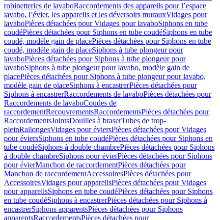
robinetteries de lavabo
Raccordements des appareils pour l’espace
lavabo, l’évier, les appareils et les déversoirs muraux
Vidages pour
lavabo
Pièces détachées pour Vidages pour lavabo
Siphons en tube
coudé
Pièces détachées pour Siphons en tube coudé
Siphons en tube
coudé, modèle gain de place
Pièces détachées pour Siphons en tube
coudé, modèle gain de place
Siphons à tube plongeur pour
lavabo
Pièces détachées pour Siphons à tube plongeur pour
lavabo
Siphons à tube plongeur pour lavabo, modèle gain de
place
Pièces détachées pour Siphons à tube plongeur pour lavabo,
modèle gain de place
Siphons à encastrer
Pièces détachées pour
Siphons à encastrer
Raccordements de lavabo
Pièces détachées pour
Raccordements de lavabo
Coudes de
raccordement
Recouvrements
Raccordements
Pièces détachées pour
Raccordements
Joints
Douilles à braser
Tubes de trop-
plein
Rallonges
Vidages pour éviers
Pièces détachées pour Vidages
pour éviers
Siphons en tube coudé
Pièces détachées pour Siphons en
tube coudé
Siphons à double chambre
Pièces détachées pour Siphons
à double chambre
Siphons pour évier
Pièces détachées pour Siphons
pour évier
Manchon de raccordement
Pièces détachées pour
Manchon de raccordement
Accessoires
Pièces détachées pour
Accessoires
Vidages pour appareils
Pièces détachées pour Vidages
pour appareils
Siphons en tube coudé
Pièces détachées pour Siphons
en tube coudé
Siphons à encastrer
Pièces détachées pour Siphons à
encastrer
Siphons apparents
Pièces détachées pour Siphons
apparents
Raccordements
Pièces détachées pour