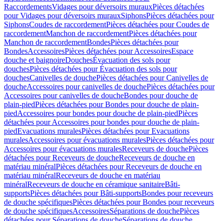
Raccordements
Vidages pour déversoirs muraux
Pièces détachées
pour Vidages pour déversoirs muraux
Siphons
Pièces détachées pour
Siphons
Coudes de raccordement
Pièces détachées pour Coudes de
raccordement
Manchon de raccordement
Pièces détachées pour
Manchon de raccordement
Bondes
Pièces détachées pour
Bondes
Accessoires
Pièces détachées pour Accessoires
Espace
douche et baignoire
Douches
Évacuation des sols pour
douches
Pièces détachées pour Évacuation des sols pour
douches
Canivelles de douche
Pièces détachées pour Canivelles de
douche
Accessoires pour canivelles de douche
Pièces détachées pour
Accessoires pour canivelles de douche
Bondes pour douche de
plain-pied
Pièces détachées pour Bondes pour douche de plain-
pied
Accessoires pour bondes pour douche de plain-pied
Pièces
détachées pour Accessoires pour bondes pour douche de plain-
pied
Evacuations murales
Pièces détachées pour Evacuations
murales
Accessoires pour évacuations murales
Pièces détachées pour
Accessoires pour évacuations murales
Receveurs de douche
Pièces
détachées pour Receveurs de douche
Receveurs de douche en
matériau minéral
Pièces détachées pour Receveurs de douche en
matériau minéral
Receveurs de douche en matériau
minéral
Receveurs de douche en céramique sanitaire
Bâti-
supports
Pièces détachées pour Bâti-supports
Bondes pour receveurs
de douche spécifiques
Pièces détachées pour Bondes pour receveurs
de douche spécifiques
Accessoires
Séparations de douche
Pièces
détachées pour Séparations de douche
Séparations de douche