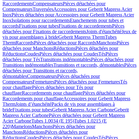
Raccordements
Compensateurs
Pièces détachées pour
Compensateurs
Traversées
Accessoires pour Geberit Mapress Acier
Inox
Pièces détachées pour Accessoires pour Geberit Mapress Acier
Inox
Isolations pour raccordements
Etanchements pour tubes et
raccords
Fixations pour tubes
Fixations de raccordements
Pièces
détachées pour Fixations de raccordements
Joints d'étanchéité
Jeux de
vis pour assemblages à bride
Geberit Mapress Therm
Tubes
Therm
Raccords
Pièces détachées pour Raccords
Manchons
Pièces
détachées pour Manchons
Réductions
Pièces détachées pour
Réductions
Coudes
Pièces détachées pour Coudes
Tés
Pièces
détachées pour Tés
Transitions indémontables
Pièces détachées pour
Transitions indémontables
Transitions et raccords, démontables
Pièces
détachées pour Transitions et raccords,
démontables
Compensateurs
Pièces détachées pour
Compensateurs
Fermetures
Pièces détachées pour Fermetures
Tés
pour chauffage
Pièces détachées pour Tés pour
chauffage
Raccordements pour chauffage
Pièces détachées pour
Raccordements pour chauffage
Accessoires pour Geberit Mapress
Therm
Joints d’étanchéité
Packs de vis pour assemblages à
bride
Fixations pour tubes
Geberit Mapress Acier Carbone
Geberit
Mapress Acier Carbone
Pièces détachées pour Geberit Mapress
Acier Carbone
Tubes 1.0034 (E 195)
Tubes 1.0215 (E
220)
Mamelons
Manchons
Pièces détachées pour
Manchons
Réductions
Pièces détachées pour
Réductions
Coudes
Pièces détachées pour Coudes
Tés
Pièces