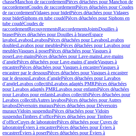
chasse
Manchon de raccordement
Pièces détachées pour Manchon de
raccordement
Coudes de raccordement
Pièces détachées pour Coudes
de raccordement
Vidages pour bidet
Pièces détachées pour Vidages
pour bidet
Siphons en tube coudé
Pièces détachées pour Siphons en
tube coudé
Coudes de
raccordement
Recouvrements
Raccordements
Joints
Douilles à
braser
Pièces détachées pour Douilles à braser
Espace
lavabo
Lavabos
Lavabos
Pièces détachées pour Lavabos
Lavabos
doubles
Lavabos pour meubles
Pièces détachées pour Lavabos pour
meubles
Vasques à poser
Pièces détachées pour Vasques à
poser
Lave-mains
Pièces détachées pour Lave-mains
Lave-mains
d’angle
Pièces détachées pour Lave-mains d’angle
Vasques à
encastrer
Pièces détachées pour Vasques à encastrer
Vasques à
encastrer par le dessous
Pièces détachées pour Vasques à encastrer
par le dessous
Lavabos d’angle
Pièces détachées pour Lavabos
d’angle
Lavabos collectifs
Lavabos adaptés PMR
Pièces détachées
pour Lavabos adaptés PMR
Lavabos pour enfants
Pièces détachées
pour Lavabos pour enfants
Lavabos collectifs
Pièces détachées pour
Lavabos collectifs
Autres lavabos
Pièces détachées pour Autres
lavabos
Déversoirs muraux
Pièces détachées pour Déversoirs
muraux
Vidoirs suspendus
Pièces détachées pour Vidoirs
suspendus
Timbres dʼoffice
Pièces détachées pour Timbres
dʼoffice
Cuves de laboratoire
Pièces détachées pour Cuves de
laboratoire
Éviers à encastrer
Pièces détachées pour Éviers à
encastrer
Éviers à poser
Pièces détachées pour Éviers à