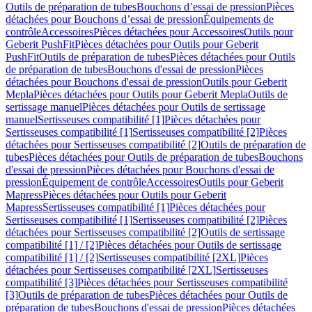
Outils de préparation de tubes
Bouchons d’essai de pression
Pièces
détachées pour Bouchons d’essai de pression
Équipements de
contrôle
Accessoires
Pièces détachées pour Accessoires
Outils pour
Geberit PushFit
Pièces détachées pour Outils pour Geberit
PushFit
Outils de préparation de tubes
Pièces détachées pour Outils
de préparation de tubes
Bouchons d'essai de pression
Pièces
détachées pour Bouchons d'essai de pression
Outils pour Geberit
Mepla
Pièces détachées pour Outils pour Geberit Mepla
Outils de
sertissage manuel
Pièces détachées pour Outils de sertissage
manuel
Sertisseuses compatibilité [1]
Pièces détachées pour
Sertisseuses compatibilité [1]
Sertisseuses compatibilité [2]
Pièces
détachées pour Sertisseuses compatibilité [2]
Outils de préparation de
tubes
Pièces détachées pour Outils de préparation de tubes
Bouchons
d'essai de pression
Pièces détachées pour Bouchons d'essai de
pression
Équipement de contrôle
Accessoires
Outils pour Geberit
Mapress
Pièces détachées pour Outils pour Geberit
Mapress
Sertisseuses compatibilité [1]
Pièces détachées pour
Sertisseuses compatibilité [1]
Sertisseuses compatibilité [2]
Pièces
détachées pour Sertisseuses compatibilité [2]
Outils de sertissage
compatibilité [1] / [2]
Pièces détachées pour Outils de sertissage
compatibilité [1] / [2]
Sertisseuses compatibilité [2XL]
Pièces
détachées pour Sertisseuses compatibilité [2XL]
Sertisseuses
compatibilité [3]
Pièces détachées pour Sertisseuses compatibilité
[3]
Outils de préparation de tubes
Pièces détachées pour Outils de
préparation de tubes
Bouchons d'essai de pression
Pièces détachées