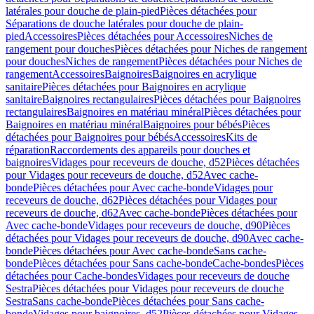
latérales pour douche de plain-pied
Pièces détachées pour
Séparations de douche latérales pour douche de plain-
pied
Accessoires
Pièces détachées pour Accessoires
Niches de
rangement pour douches
Pièces détachées pour Niches de rangement
pour douches
Niches de rangement
Pièces détachées pour Niches de
rangement
Accessoires
Baignoires
Baignoires en acrylique
sanitaire
Pièces détachées pour Baignoires en acrylique
sanitaire
Baignoires rectangulaires
Pièces détachées pour Baignoires
rectangulaires
Baignoires en matériau minéral
Pièces détachées pour
Baignoires en matériau minéral
Baignoires pour bébés
Pièces
détachées pour Baignoires pour bébés
Accessoires
Kits de
réparation
Raccordements des appareils pour douches et
baignoires
Vidages pour receveurs de douche, d52
Pièces détachées
pour Vidages pour receveurs de douche, d52
Avec cache-
bonde
Pièces détachées pour Avec cache-bonde
Vidages pour
receveurs de douche, d62
Pièces détachées pour Vidages pour
receveurs de douche, d62
Avec cache-bonde
Pièces détachées pour
Avec cache-bonde
Vidages pour receveurs de douche, d90
Pièces
détachées pour Vidages pour receveurs de douche, d90
Avec cache-
bonde
Pièces détachées pour Avec cache-bonde
Sans cache-
bonde
Pièces détachées pour Sans cache-bonde
Cache-bondes
Pièces
détachées pour Cache-bondes
Vidages pour receveurs de douche
Sestra
Pièces détachées pour Vidages pour receveurs de douche
Sestra
Sans cache-bonde
Pièces détachées pour Sans cache-
bonde
Vidages pour baignoires, d52
Pièces détachées pour Vidages