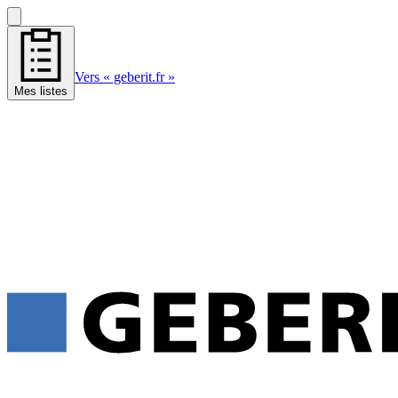
Vers « geberit.fr »
Mes listes