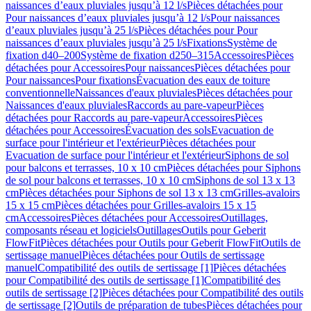
naissances d’eaux pluviales jusqu’à 12 l/s
Pièces détachées pour
Pour naissances d’eaux pluviales jusqu’à 12 l/s
Pour naissances
d’eaux pluviales jusqu’à 25 l/s
Pièces détachées pour Pour
naissances d’eaux pluviales jusqu’à 25 l/s
Fixations
Système de
fixation d40–200
Système de fixation d250–315
Accessoires
Pièces
détachées pour Accessoires
Pour naissances
Pièces détachées pour
Pour naissances
Pour fixations
Évacuation des eaux de toiture
conventionnelle
Naissances d'eaux pluviales
Pièces détachées pour
Naissances d'eaux pluviales
Raccords au pare-vapeur
Pièces
détachées pour Raccords au pare-vapeur
Accessoires
Pièces
détachées pour Accessoires
Évacuation des sols
Evacuation de
surface pour l'intérieur et l'extérieur
Pièces détachées pour
Evacuation de surface pour l'intérieur et l'extérieur
Siphons de sol
pour balcons et terrasses, 10 x 10 cm
Pièces détachées pour Siphons
de sol pour balcons et terrasses, 10 x 10 cm
Siphons de sol 13 x 13
cm
Pièces détachées pour Siphons de sol 13 x 13 cm
Grilles-avaloirs
15 x 15 cm
Pièces détachées pour Grilles-avaloirs 15 x 15
cm
Accessoires
Pièces détachées pour Accessoires
Outillages,
composants réseau et logiciels
Outillages
Outils pour Geberit
FlowFit
Pièces détachées pour Outils pour Geberit FlowFit
Outils de
sertissage manuel
Pièces détachées pour Outils de sertissage
manuel
Compatibilité des outils de sertissage [1]
Pièces détachées
pour Compatibilité des outils de sertissage [1]
Compatibilité des
outils de sertissage [2]
Pièces détachées pour Compatibilité des outils
de sertissage [2]
Outils de préparation de tubes
Pièces détachées pour