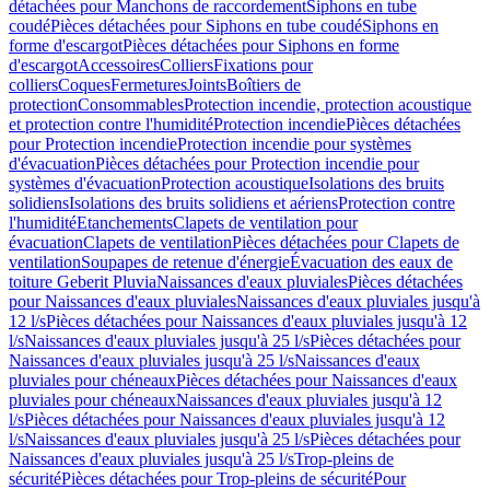
détachées pour Manchons de raccordement
Siphons en tube
coudé
Pièces détachées pour Siphons en tube coudé
Siphons en
forme d'escargot
Pièces détachées pour Siphons en forme
d'escargot
Accessoires
Colliers
Fixations pour
colliers
Coques
Fermetures
Joints
Boîtiers de
protection
Consommables
Protection incendie, protection acoustique
et protection contre l'humidité
Protection incendie
Pièces détachées
pour Protection incendie
Protection incendie pour systèmes
d'évacuation
Pièces détachées pour Protection incendie pour
systèmes d'évacuation
Protection acoustique
Isolations des bruits
solidiens
Isolations des bruits solidiens et aériens
Protection contre
l'humidité
Etanchements
Clapets de ventilation pour
évacuation
Clapets de ventilation
Pièces détachées pour Clapets de
ventilation
Soupapes de retenue d'énergie
Évacuation des eaux de
toiture Geberit Pluvia
Naissances d'eaux pluviales
Pièces détachées
pour Naissances d'eaux pluviales
Naissances d'eaux pluviales jusqu'à
12 l/s
Pièces détachées pour Naissances d'eaux pluviales jusqu'à 12
l/s
Naissances d'eaux pluviales jusqu'à 25 l/s
Pièces détachées pour
Naissances d'eaux pluviales jusqu'à 25 l/s
Naissances d'eaux
pluviales pour chéneaux
Pièces détachées pour Naissances d'eaux
pluviales pour chéneaux
Naissances d'eaux pluviales jusqu'à 12
l/s
Pièces détachées pour Naissances d'eaux pluviales jusqu'à 12
l/s
Naissances d'eaux pluviales jusqu'à 25 l/s
Pièces détachées pour
Naissances d'eaux pluviales jusqu'à 25 l/s
Trop-pleins de
sécurité
Pièces détachées pour Trop-pleins de sécurité
Pour