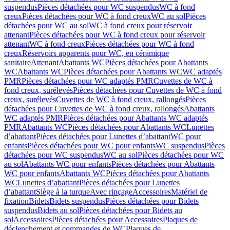
suspendus
Pièces détachées pour WC suspendus
WC à fond
creux
Pièces détachées pour WC à fond creux
WC au sol
Pièces
détachées pour WC au sol
WC à fond creux pour réservoir
attenant
Pièces détachées pour WC à fond creux pour réservoir
attenant
WC à fond creux
Pièces détachées pour WC à fond
creux
Réservoirs apparents pour WC, en céramique
sanitaire
Attenant
Abattants WC
Pièces détachées pour Abattants
WC
Abattants WC
Pièces détachées pour Abattants WC
WC adaptés
PMR
Pièces détachées pour WC adaptés PMR
Cuvettes de WC à
fond creux, surélevés
Pièces détachées pour Cuvettes de WC à fond
creux, surélevés
Cuvettes de WC à fond creux, rallongés
Pièces
détachées pour Cuvettes de WC à fond creux, rallongés
Abattants
WC adaptés PMR
Pièces détachées pour Abattants WC adaptés
PMR
Abattants WC
Pièces détachées pour Abattants WC
Lunettes
d’abattant
Pièces détachées pour Lunettes d’abattant
WC pour
enfants
Pièces détachées pour WC pour enfants
WC suspendus
Pièces
détachées pour WC suspendus
WC au sol
Pièces détachées pour WC
au sol
Abattants WC pour enfants
Pièces détachées pour Abattants
WC pour enfants
Abattants WC
Pièces détachées pour Abattants
WC
Lunettes d’abattant
Pièces détachées pour Lunettes
d’abattant
Siège à la turque
Avec rinçage
Accessoires
Matériel de
fixation
Bidets
Bidets suspendus
Pièces détachées pour Bidets
suspendus
Bidets au sol
Pièces détachées pour Bidets au
sol
Accessoires
Pièces détachées pour Accessoires
Plaques de
déclenchement et commandes de WC
Plaques de