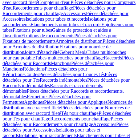
avec raccord fileté
Compteurs d'eau
Pièces détachées pour Compteurs
d'eau
Raccordements pour chauffage
Pièces détachées pour
Raccordements pour chauffage
Accessoires
Pièces détachées pour
Accessoires
Isolations pour tubes et raccords
Isolations pour
raccordements
Etanchements pour tubes et raccords
Enjoliveurs pour
tubes
Fixations pour tubes
Gaines de protection et aides à
l'insertion
Fixations de raccordements
Pièces détachées pour
Fixations de raccordements
Armoires de distribution
Pièces détachées
pour Armoires de distribution
Fixations pour nourrice de
distribution
Joints d'étanchéité
Geberit Mepla
Tubes multicouches
pour eau potable
Tubes multicouches pour chauffage
Raccords
Pièces
détachées pour Raccords
Manchons
Pièces détachées pour
Manchons
Réductions
Pièces détachées pour
Réductions
Coudes
Pièces détachées pour Coudes
Tés
Pièces
détachées pour Tés
Raccords indémontables
Pièces détachées pour
Raccords indémontables
Raccords et raccordements,
démontables
Pièces détachées pour Raccords et raccordements,
démontables
Fermetures
Pièces détachées pour
Fermetures
Appliques
Pièces détachées pour Appliques
Nourrices de
distribution avec raccord fileté
Pièces détachées pour Nourrices de
distribution avec raccord fileté
Tés pour chauffage
Pièces détachées
pour Tés pour chauffage
Raccordements pour chauffage
Pièces
détachées pour Raccordements pour chauffage
Accessoires
Pièces
détachées pour Accessoires
Isolations pour tubes et
raccords
Isolations pour raccordements
Etanchements pour tubes et