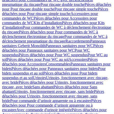
pneumatique du rinçage
Pour rinçage double touche
Pièces détachées
pour Pour rinçage double touche
Pour rinçage simple touche
Pièces
détachées pour Pour rinçage simple touche
Accessoires pour
commandes de WC
Pièces détachées pour Accessoires pour
commandes de WC
Kits d’installation
Pièces détachées pour Kits
d’installation
Pour commandes de WC à déclenchement électronique
du rinçage
Pièces détachées pour Pour commandes de WC à
déclenchement électronique du rinçage
Pour commandes de WC à
déclenchement pneumatique du rinçage
Raccordements
Panneaux
sanitaires Geberit Monolith
Panneaux sanitaires pour WC
Pièces
détachées pour Panneaux sanitaires pour WC
Pour WC
suspendus
Pièces détachées pour Pour WC suspendus
Pour WC au
sol
Pièces détachées pour Pour WC au sol
Accessoires
Pièces
détachées pour Accessoires
Consommables
Panneaux sanitaires pour
bidets
Pièces détachées pour Panneaux sanitaires pour bidets
Pour
bidets suspendus et au sol
Pièces détachées pour Pour bidets
suspendus et au sol
Urinoirs
Urinoirs, fonctionnement avec rinçage,
avec bride
Pièces détachées pour Urinoirs, fonctionnement avec
rinçage, avec bride
Sans abattant
Pièces détachées pour Sans
abattant
Urinoirs, fonctionnement avec rinçage, sans bride
Pièces
détachées pour Urinoirs, fonctionnement avec rinçage, sans
bride
Pour commande d’urinoir apparente ou à encastrer
Pièces
détachées pour Pour commande d’urinoir apparente ou à
encastrer
Avec commande d'urinoir intégrée
Pièces détachées pour