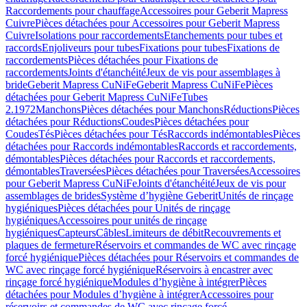
Raccordements pour chauffage
Accessoires pour Geberit Mapress
Cuivre
Pièces détachées pour Accessoires pour Geberit Mapress
Cuivre
Isolations pour raccordements
Etanchements pour tubes et
raccords
Enjoliveurs pour tubes
Fixations pour tubes
Fixations de
raccordements
Pièces détachées pour Fixations de
raccordements
Joints d'étanchéité
Jeux de vis pour assemblages à
bride
Geberit Mapress CuNiFe
Geberit Mapress CuNiFe
Pièces
détachées pour Geberit Mapress CuNiFe
Tubes
2.1972
Manchons
Pièces détachées pour Manchons
Réductions
Pièces
détachées pour Réductions
Coudes
Pièces détachées pour
Coudes
Tés
Pièces détachées pour Tés
Raccords indémontables
Pièces
détachées pour Raccords indémontables
Raccords et raccordements,
démontables
Pièces détachées pour Raccords et raccordements,
démontables
Traversées
Pièces détachées pour Traversées
Accessoires
pour Geberit Mapress CuNiFe
Joints d'étanchéité
Jeux de vis pour
assemblages de brides
Système d’hygiène Geberit
Unités de rinçage
hygiéniques
Pièces détachées pour Unités de rinçage
hygiéniques
Accessoires pour unités de rinçage
hygiéniques
Capteurs
Câbles
Limiteurs de débit
Recouvrements et
plaques de fermeture
Réservoirs et commandes de WC avec rinçage
forcé hygiénique
Pièces détachées pour Réservoirs et commandes de
WC avec rinçage forcé hygiénique
Réservoirs à encastrer avec
rinçage forcé hygiénique
Modules d’hygiène à intégrer
Pièces
détachées pour Modules d’hygiène à intégrer
Accessoires pour
réservoirs et commandes de WC avec rinçage forcé