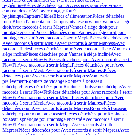
hygiénique
Pièces détachées pour Accessoires pour réservoirs et
commandes de WC avec rinçage forcé
hygiénique
Capteurs
Câbles
Blocs d’alimentation
Pièces détachées
pour Blocs d’alimentation
Composants réseau
Vannes
Vannes à siège
droit
Avec raccords à sertir Mapress
Vannes à siège droit pour
montage encastré
Pièces détachées pour Vannes à siège droit pour
montage encastré
Avec raccords à sertir Mepla
Pièces détachées pour
Avec raccords à sertir Mepla
Avec raccords à sertir Mapress
Avec
raccords filetés
Pièces détachées pour Avec raccords filetés
Vannes à
siège incliné
Pièces détachées pour Vannes à siège incliné
Avec
raccords à sertir FlowFit
Pièces détachées pour Avec raccords à sertir
FlowFit
Avec raccords à sertir Mepla
Pièces détachées pour Avec
raccords à sertir Mepla
Avec raccords à sertir Mapress
Pièces
détachées pour Avec raccords à sertir Mapress
Vannes de
prélèvement
Robinets de vidange
Robinets à boisseau
sphérique
Pièces détachées pour Robinets à boisseau sphérique
Avec
raccords à sertir FlowFit
Pièces détachées pour Avec raccords à sertir
FlowFit
Avec raccords à sertir Mepla
Pièces détachées pour Avec
raccords à sertir Mepla
Avec raccords à sertir Mapress
Pièces
détachées pour Avec raccords à sertir Mapress
Robinets à boisseau
sphérique pour montage encastré
Pièces détachées pour Robinets à
boisseau sphérique pour montage encastré
Avec raccords à sertir
FlowFit
Avec raccords à sertir Mepla
Avec raccords à sertir
Mapress
Pièces détachées pour Avec raccords à sertir Mapress
Avec