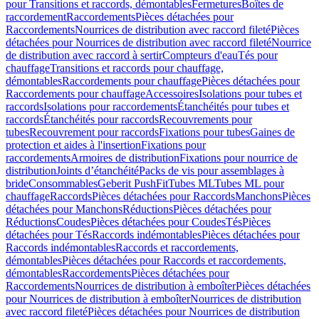
pour Transitions et raccords, démontables
Fermetures
Boîtes de
raccordement
Raccordements
Pièces détachées pour
Raccordements
Nourrices de distribution avec raccord fileté
Pièces
détachées pour Nourrices de distribution avec raccord fileté
Nourrice
de distribution avec raccord à sertir
Compteurs d'eau
Tés pour
chauffage
Transitions et raccords pour chauffage,
démontables
Raccordements pour chauffage
Pièces détachées pour
Raccordements pour chauffage
Accessoires
Isolations pour tubes et
raccords
Isolations pour raccordements
Étanchéités pour tubes et
raccords
Étanchéités pour raccords
Recouvrements pour
tubes
Recouvrement pour raccords
Fixations pour tubes
Gaines de
protection et aides à l'insertion
Fixations pour
raccordements
Armoires de distribution
Fixations pour nourrice de
distribution
Joints d’étanchéité
Packs de vis pour assemblages à
bride
Consommables
Geberit PushFit
Tubes ML
Tubes ML pour
chauffage
Raccords
Pièces détachées pour Raccords
Manchons
Pièces
détachées pour Manchons
Réductions
Pièces détachées pour
Réductions
Coudes
Pièces détachées pour Coudes
Tés
Pièces
détachées pour Tés
Raccords indémontables
Pièces détachées pour
Raccords indémontables
Raccords et raccordements,
démontables
Pièces détachées pour Raccords et raccordements,
démontables
Raccordements
Pièces détachées pour
Raccordements
Nourrices de distribution à emboîter
Pièces détachées
pour Nourrices de distribution à emboîter
Nourrices de distribution
avec raccord fileté
Pièces détachées pour Nourrices de distribution