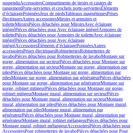
suspendu
Accessoires
Compartiments de tiroirs et casiers de
rangement
Porte-serviettes et crochets porte-serviettes
Éléments
d’éclairage
Poignées
Jeux de pieds
Tableaux magnétiques
Prises
électriques
Autres accessoires
Miroirs et armoires et
toilette
Miroirs
Pièces détachées pour Miroirs
Avec éclairage
intégré
Pièces détachées pour Avec éclairage intégré
Armoires de
toilette
Pièces détachées pour Armoires de toilette
Avec éclairage
intégré
Pièces détachées pour Avec éclairage
intégré
Accessoires
Éléments d’éclairage
Poignées
Autres
accessoires
Prises électriques
Robinetteries
Robinetteries de
lavabo
Pièces détachées pour Robinetteries de lavabo
Montage sur
gorge, alimentation sur secteur
Pièces détachées pour Montage sur
gorge, alimentation sur secteur
Montage sur gorge, alimentation par
piles
Pièces détachées pour Montage sur gorge, alimentation par
piles
Montage sur gorge, alimentation par générateur
Pièces détachées
pour Montage sur gorge, alimentation par générateur
Montage sur
gorge, robinet mitigeur
Pièces détachées pour Montage sur gorge,
robinet mitigeur
Montage mural, alimentation sur secteur
Pièces
détachées pour Montage mural, alimentation sur secteur
Montage
mural, alimentation par piles
Pièces détachées pour Montage mural,
alimentation par piles
Montage mural, alimentation par
générateur
Pièces détachées pour Montage mural, alimentation par
générateur
Montage mural, robinet mélangeur
Pièces détachées pour
Montage mural, robinet mélangeur
Accessoires
Pièces détachées pour
Accessoires
Pour robinetteries de lavabo
Pièces détachées pour Pour