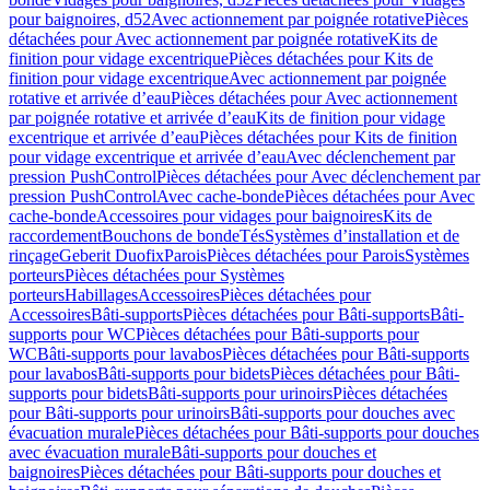
pour baignoires, d52
Avec actionnement par poignée rotative
Pièces
détachées pour Avec actionnement par poignée rotative
Kits de
finition pour vidage excentrique
Pièces détachées pour Kits de
finition pour vidage excentrique
Avec actionnement par poignée
rotative et arrivée d’eau
Pièces détachées pour Avec actionnement
par poignée rotative et arrivée d’eau
Kits de finition pour vidage
excentrique et arrivée d’eau
Pièces détachées pour Kits de finition
pour vidage excentrique et arrivée d’eau
Avec déclenchement par
pression PushControl
Pièces détachées pour Avec déclenchement par
pression PushControl
Avec cache-bonde
Pièces détachées pour Avec
cache-bonde
Accessoires pour vidages pour baignoires
Kits de
raccordement
Bouchons de bonde
Tés
Systèmes d’installation et de
rinçage
Geberit Duofix
Parois
Pièces détachées pour Parois
Systèmes
porteurs
Pièces détachées pour Systèmes
porteurs
Habillages
Accessoires
Pièces détachées pour
Accessoires
Bâti-supports
Pièces détachées pour Bâti-supports
Bâti-
supports pour WC
Pièces détachées pour Bâti-supports pour
WC
Bâti-supports pour lavabos
Pièces détachées pour Bâti-supports
pour lavabos
Bâti-supports pour bidets
Pièces détachées pour Bâti-
supports pour bidets
Bâti-supports pour urinoirs
Pièces détachées
pour Bâti-supports pour urinoirs
Bâti-supports pour douches avec
évacuation murale
Pièces détachées pour Bâti-supports pour douches
avec évacuation murale
Bâti-supports pour douches et
baignoires
Pièces détachées pour Bâti-supports pour douches et