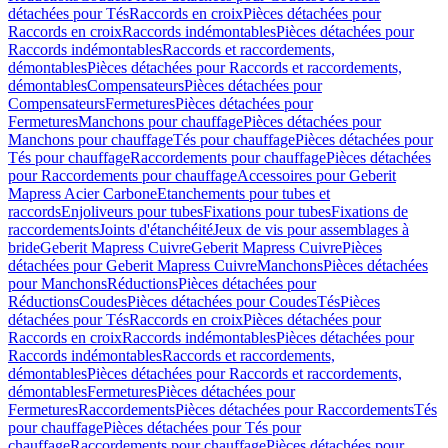
détachées pour Tés
Raccords en croix
Pièces détachées pour
Raccords en croix
Raccords indémontables
Pièces détachées pour
Raccords indémontables
Raccords et raccordements,
démontables
Pièces détachées pour Raccords et raccordements,
démontables
Compensateurs
Pièces détachées pour
Compensateurs
Fermetures
Pièces détachées pour
Fermetures
Manchons pour chauffage
Pièces détachées pour
Manchons pour chauffage
Tés pour chauffage
Pièces détachées pour
Tés pour chauffage
Raccordements pour chauffage
Pièces détachées
pour Raccordements pour chauffage
Accessoires pour Geberit
Mapress Acier Carbone
Etanchements pour tubes et
raccords
Enjoliveurs pour tubes
Fixations pour tubes
Fixations de
raccordements
Joints d'étanchéité
Jeux de vis pour assemblages à
bride
Geberit Mapress Cuivre
Geberit Mapress Cuivre
Pièces
détachées pour Geberit Mapress Cuivre
Manchons
Pièces détachées
pour Manchons
Réductions
Pièces détachées pour
Réductions
Coudes
Pièces détachées pour Coudes
Tés
Pièces
détachées pour Tés
Raccords en croix
Pièces détachées pour
Raccords en croix
Raccords indémontables
Pièces détachées pour
Raccords indémontables
Raccords et raccordements,
démontables
Pièces détachées pour Raccords et raccordements,
démontables
Fermetures
Pièces détachées pour
Fermetures
Raccordements
Pièces détachées pour Raccordements
Tés
pour chauffage
Pièces détachées pour Tés pour
chauffage
Raccordements pour chauffage
Pièces détachées pour