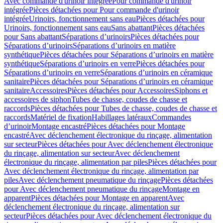
Avec commande d'urinoir intégrée
Pour commande d'urinoir
intégrée
Pièces détachées pour Pour commande d'urinoir
intégrée
Urinoirs, fonctionnement sans eau
Pièces détachées pour
Urinoirs, fonctionnement sans eau
Sans abattant
Pièces détachées
pour Sans abattant
Séparations d’urinoirs
Pièces détachées pour
Séparations d’urinoirs
Séparations d’urinoirs en matière
synthétique
Pièces détachées pour Séparations d’urinoirs en matière
synthétique
Séparations d’urinoirs en verre
Pièces détachées pour
Séparations d’urinoirs en verre
Séparations d’urinoirs en céramique
sanitaire
Pièces détachées pour Séparations d’urinoirs en céramique
sanitaire
Accessoires
Pièces détachées pour Accessoires
Siphons et
accessoires de siphon
Tubes de chasse, coudes de chasse et
raccords
Pièces détachées pour Tubes de chasse, coudes de chasse et
raccords
Matériel de fixation
Habillages latéraux
Commandes
dʼurinoir
Montage encastré
Pièces détachées pour Montage
encastré
Avec déclenchement électronique du rinçage, alimentation
sur secteur
Pièces détachées pour Avec déclenchement électronique
du rinçage, alimentation sur secteur
Avec déclenchement
électronique du rinçage, alimentation par piles
Pièces détachées pour
Avec déclenchement électronique du rinçage, alimentation par
piles
Avec déclenchement pneumatique du rinçage
Pièces détachées
pour Avec déclenchement pneumatique du rinçage
Montage en
apparent
Pièces détachées pour Montage en apparent
Avec
déclenchement électronique du rinçage, alimentation sur
secteur
Pièces détachées pour Avec déclenchement électronique du