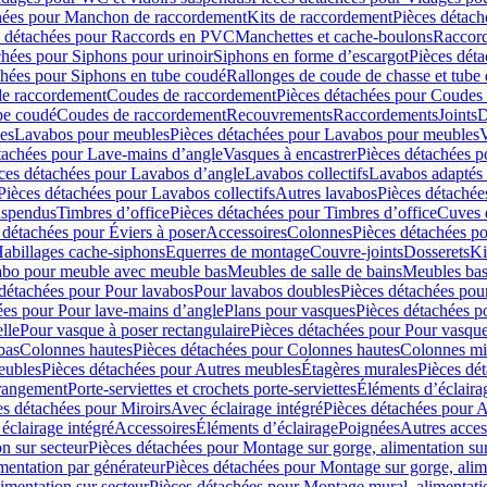
hées pour Manchon de raccordement
Kits de raccordement
Pièces détach
s détachées pour Raccords en PVC
Manchettes et cache-boulons
Raccord
chées pour Siphons pour urinoir
Siphons en forme d’escargot
Pièces dét
chées pour Siphons en tube coudé
Rallonges de coude de chasse et tube 
de raccordement
Coudes de raccordement
Pièces détachées pour Coudes
be coudé
Coudes de raccordement
Recouvrements
Raccordements
Joints
D
es
Lavabos pour meubles
Pièces détachées pour Lavabos pour meubles
V
tachées pour Lave-mains d’angle
Vasques à encastrer
Pièces détachées p
ces détachées pour Lavabos d’angle
Lavabos collectifs
Lavabos adapté
Pièces détachées pour Lavabos collectifs
Autres lavabos
Pièces détachée
uspendus
Timbres dʼoffice
Pièces détachées pour Timbres dʼoffice
Cuves d
 détachées pour Éviers à poser
Accessoires
Colonnes
Pièces détachées p
abillages cache-siphons
Equerres de montage
Couvre-joints
Dosserets
Ki
vabo pour meuble avec meuble bas
Meubles de salle de bains
Meubles bas
 détachées pour Pour lavabos
Pour lavabos doubles
Pièces détachées pou
ées pour Pour lave-mains d’angle
Plans pour vasques
Pièces détachées p
lle
Pour vasque à poser rectangulaire
Pièces détachées pour Pour vasque
bas
Colonnes hautes
Pièces détachées pour Colonnes hautes
Colonnes mi
eubles
Pièces détachées pour Autres meubles
Étagères murales
Pièces dé
 rangement
Porte-serviettes et crochets porte-serviettes
Éléments d’éclaira
es détachées pour Miroirs
Avec éclairage intégré
Pièces détachées pour A
éclairage intégré
Accessoires
Éléments d’éclairage
Poignées
Autres acces
n sur secteur
Pièces détachées pour Montage sur gorge, alimentation sur
mentation par générateur
Pièces détachées pour Montage sur gorge, alim
imentation sur secteur
Pièces détachées pour Montage mural, alimentatio