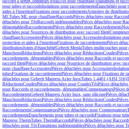
raccord à sertir
Compteurs d'eau
Tés pour chauffage
Transitions et rac
pour tubes et raccords
Isolations pour raccordements
Étanchéités pour t
aides à l'insertion
Fixations pour raccordements
Armoires de distributi
ML
Tubes ML pour chauffage
Raccords
Pièces détachées pour Raccor
détachées pour Tés
Raccords indémontables
Pièces détachées pour Ra
démontables
Raccordements
Pièces détachées pour Raccordements
Nou
détachées pour Nourrices de distribution avec raccord fileté
Compteurs
chauffage
Accessoires
Pièces détachées pour Accessoires
Isolations pou
protection et aides à l'insertion
Fixations de raccordements
Pièces déta
distribution
Joints d'étanchéité
Geberit Mepla
Tubes multicouches pour 
Manchons
Réductions
Pièces détachées pour Réductions
Coudes
Pièces
raccordements, démontables
Pièces détachées pour Raccords et racco
raccord fileté
Pièces détachées pour Nourrices de distribution avec racc
pour chauffage
Accessoires
Pièces détachées pour Accessoires
Isolatio
tubes
Fixations de raccordements
Pièces détachées pour Fixations de 
détachées pour Geberit Mapress Acier Inox
Tubes 1.4401 (AISI 316)
T
Réductions
Coudes
Pièces détachées pour Coudes
Tés
Pièces détachées
pour Raccords et raccordements, démontables
Compensateurs
Pièces 
Raccordements
Geberit Mapress Acier Inox, sans silicone
Pièces détac
Manchons
Réductions
Pièces détachées pour Réductions
Coudes
Pièces
raccordements, démontables
Pièces détachées pour Raccords et racco
Raccordements
Compensateurs
Pièces détachées pour Compensateurs
T
raccordements
Etanchements pour tubes et raccords
Fixations pour tub
Mapress Therm
Tubes Therm
Raccords
Pièces détachées pour Raccord
détachées pour Tés
Transitions indémontables
Pièces détachées pour T