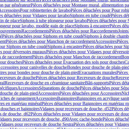
on par générateur
Pièces détachées pour Montage mural, alimentation pa
Accessoires
Pour robinetteries de lavabo
Pièces détachées pour Pour robi
es détachées pour Vidages pour lavabo
Siphons en tube coudé
Pièces dé
in de place
Siphons à tube plongeur pour lavabo
Pièces détachées pour 
ongeur pour lavabo, modèle gain de place
Siphons à encastrer
Pièces dét
ouvrements
Raccordements
Pièces détachées pour Raccordements
Joints
dé
Pièces détachées pour Siphons en tube coudé
Siphons à double chamb
ent
Pièces détachées pour Manchon de raccordement
Accessoires
Pièces
our Siphons en tube coudé
Siphons à encastrer
Pièces détachées pour Sip
s pour déversoirs muraux
Pièces détachées pour Vidages pour déversoi
 de raccordement
Pièces détachées pour Manchon de raccordement
Bon
pour douches
Pièces détachées pour Évacuation des sols pour douches
Ca
ccessoires pour canivelles de douche
Bondes pour douche de plain-pie
ires pour bondes pour douche de plain-pied
Evacuations murales
Pièces
eceveurs de douche
Pièces détachées pour Receveurs de douche
Receve
ral
Receveurs de douche en céramique sanitaire
Bâti-supports
Pièces dét
pécifiques
Accessoires
Séparations de douche
Pièces détachées pour Sép
 douche de plain-pied
Accessoires
Pièces détachées pour Accessoires
Nic
Niches de rangement
Accessoires
Baignoires
Baignoires en acrylique sanit
res en matériau minéral
Pièces détachées pour Baignoires en matériau m
douches et baignoires
Vidages pour receveurs de douche, d52
Pièces dé
s de douche, d62
Pièces détachées pour Vidages pour receveurs de dou
Vidages pour receveurs de douche, d90
Avec cache-bonde
Pièces détach
Vidages pour receveurs de douche Sestra
Pièces détachées pour Vidages