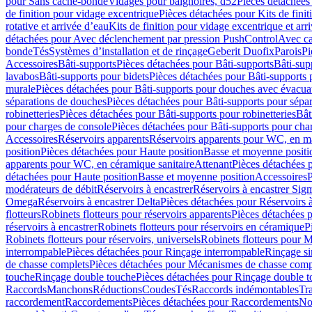
pour Sans cache-bonde
Vidages pour baignoires, d52
Pièces détachées
de finition pour vidage excentrique
Pièces détachées pour Kits de fini
rotative et arrivée d’eau
Kits de finition pour vidage excentrique et arr
détachées pour Avec déclenchement par pression PushControl
Avec c
bonde
Tés
Systèmes d’installation et de rinçage
Geberit Duofix
Parois
Pi
Accessoires
Bâti-supports
Pièces détachées pour Bâti-supports
Bâti-su
lavabos
Bâti-supports pour bidets
Pièces détachées pour Bâti-supports 
murale
Pièces détachées pour Bâti-supports pour douches avec évacua
séparations de douches
Pièces détachées pour Bâti-supports pour sépa
robinetteries
Pièces détachées pour Bâti-supports pour robinetteries
Bât
pour charges de console
Pièces détachées pour Bâti-supports pour cha
Accessoires
Réservoirs apparents
Réservoirs apparents pour WC, en ma
position
Pièces détachées pour Haute position
Basse et moyenne positi
apparents pour WC, en céramique sanitaire
Attenant
Pièces détachées 
détachées pour Haute position
Basse et moyenne position
Accessoires
P
modérateurs de débit
Réservoirs à encastrer
Réservoirs à encastrer Sig
Omega
Réservoirs à encastrer Delta
Pièces détachées pour Réservoirs à
flotteurs
Robinets flotteurs pour réservoirs apparents
Pièces détachées p
réservoirs à encastrer
Robinets flotteurs pour réservoirs en céramique
P
Robinets flotteurs pour réservoirs, universels
Robinets flotteurs pour 
interrompable
Pièces détachées pour Rinçage interrompable
Rinçage s
de chasse complets
Pièces détachées pour Mécanismes de chasse comp
touche
Rinçage double touche
Pièces détachées pour Rinçage double 
Raccords
Manchons
Réductions
Coudes
Tés
Raccords indémontables
Tra
raccordement
Raccordements
Pièces détachées pour Raccordements
Nou