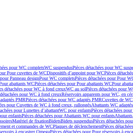
chées pour WC complets
WC suspendus
Pièces détachées pour WC susp
pour Pour cuvettes de WC
Dispositifs d’appoint pour WC
Pièces détaché
 pour Panneau design
Pour WC complets
Pièces détachées pour Pour W
Pour abattants WC
Pièces détachées pour Pour abattants WC
Pour abatt
es détachées pour WC à fond creux
WC au sol
Pièces détachées pour W
 détachées pour WC à fond creux
Réservoirs apparents pour WC, en cér
adaptés PMR
Pièces détachées pour WC adaptés PMR
Cuvettes de WC 
ées pour Cuvettes de WC à fond creux, rallongés
Abattants WC adapt
tachées pour Lunettes d’abattant
WC pour enfants
Pièces détachées pou
our enfants
Pièces détachées pour Abattants WC pour enfants
Abattant
ssoires
Matériel de fixation
Bidets
Bidets suspendus
Pièces détachées pou
hement et commandes de WC
Plaques de déclenchement
Pièces détachée
servoirs à encastrer Omega
Pièces détachées pour Pour réservoirs à enc