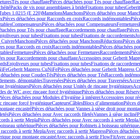
etures
Tés pour chauffage
Pièces détachées pour Tés pour chauffage
Rac
chéité
Packs de vis pour assemblages à bride
Fixations pour tubes
Geberi
Tubes 1.0215 (E 220)
Mamelons
Manchons
Pièces détachées pour Manc
ix
Pièces détachées pour Raccords en croix
Raccords indémontables
Pièc
tables
Compensateurs
Pièces détachées pour Compensateurs
Fermetures
étachées pour Tés pour chauffage
Raccordements pour chauffage
Pièces
njoliveurs pour tubes
Fixations pour tubes
Fixations de raccordements
Jo
s Cuivre
Manchons
Pièces détachées pour Manchons
Réductions
Pièces d
ées pour Raccords en croix
Raccords indémontables
Pièces détachées po
tables
Fermetures
Pièces détachées pour Fermetures
Raccordements
Pièc
ées pour Raccordements pour chauffage
Accessoires pour Geberit Mapr
ords
Enjoliveurs pour tubes
Fixations pour tubes
Fixations de raccordeme
NiFe
Geberit Mapress CuNiFe
Pièces détachées pour Geberit Mapress 
 détachées pour Coudes
Tés
Pièces détachées pour Tés
Raccords indémon
rdements, démontables
Traversées
Pièces détachées pour Traversées
Acces
age hygiéniques
Pièces détachées pour Unités de rinçage hygiéniques
Acc
des de WC avec rinçage forcé hygiénique
Pièces détachées pour Réser
Pièces détachées pour Modules d’hygiène à intégrer
Accessoires pour r
 rinçage forcé hygiénique
Capteurs
Câbles
Blocs d’alimentation
Pièces d
montage encastré
Pièces détachées pour Vannes à siège droit pour monta
letés
Pièces détachées pour Avec raccords filetés
Vannes à siège incliné
P
ords à sertir Mepla
Pièces détachées pour Avec raccords à sertir Mepla
boisseau sphérique
Pièces détachées pour Robinets à boisseau sphérique
raccords à sertir Mepla
Avec raccords à sertir Mapress
Pièces détachées
érique pour montage encastré
Avec raccords à sertir FlowFit
Avec raccord