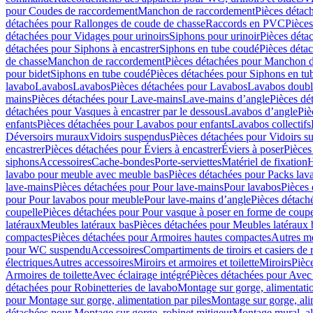
pour Coudes de raccordement
Manchon de raccordement
Pièces détac
détachées pour Rallonges de coude de chasse
Raccords en PVC
Pièce
détachées pour Vidages pour urinoirs
Siphons pour urinoir
Pièces déta
détachées pour Siphons à encastrer
Siphons en tube coudé
Pièces déta
de chasse
Manchon de raccordement
Pièces détachées pour Manchon 
pour bidet
Siphons en tube coudé
Pièces détachées pour Siphons en tu
lavabo
Lavabos
Lavabos
Pièces détachées pour Lavabos
Lavabos doubl
mains
Pièces détachées pour Lave-mains
Lave-mains d’angle
Pièces dé
détachées pour Vasques à encastrer par le dessous
Lavabos d’angle
Piè
enfants
Pièces détachées pour Lavabos pour enfants
Lavabos collectifs
Déversoirs muraux
Vidoirs suspendus
Pièces détachées pour Vidoirs s
encastrer
Pièces détachées pour Éviers à encastrer
Éviers à poser
Pièces
siphons
Accessoires
Cache-bondes
Porte-serviettes
Matériel de fixation
H
lavabo pour meuble avec meuble bas
Pièces détachées pour Packs la
lave-mains
Pièces détachées pour Pour lave-mains
Pour lavabos
Pièces
pour Pour lavabos pour meuble
Pour lave-mains d’angle
Pièces détach
coupelle
Pièces détachées pour Pour vasque à poser en forme de coupe
latéraux
Meubles latéraux bas
Pièces détachées pour Meubles latéraux 
compactes
Pièces détachées pour Armoires hautes compactes
Autres m
pour WC suspendu
Accessoires
Compartiments de tiroirs et casiers de
électriques
Autres accessoires
Miroirs et armoires et toilette
Miroirs
Pièc
Armoires de toilette
Avec éclairage intégré
Pièces détachées pour Avec 
détachées pour Robinetteries de lavabo
Montage sur gorge, alimentatio
pour Montage sur gorge, alimentation par piles
Montage sur gorge, ali
détachées pour Montage sur gorge, robinet mitigeur
Montage mural, al