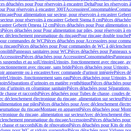
ces détachées pour Pour réservoirs à encastrer Delta
Pour les réservoirs 
our Pour réservoirs à encastrer 300T
Accessoires
Consommables
Command
rinçage
Pour alimentation sur secteur, pour réservoirs à encastrer Gebe
 secteur, pour réservoirs à encastrer Geberit Sigma 8 cm
Pièces détachées
encastrer Geberit Omega 12 cm
Pièces détachées pour Pour alimentation s
m
Pièces détachées pour Pour alimentation par piles, pour réservoirs à 
c déclenchement pneumatique du rinçage
Pour rinçage double touche
P
 pour commandes de WC
Pièces détachées pour Accessoires pour com
u rinçage
Pièces détachées pour Pour commandes de WC à déclencheme
onolith
Panneaux sanitaires pour WC
Pièces détachées pour Panneaux s
Accessoires
Pièces détachées pour Accessoires
Consommables
Panneaux 
s suspendus et au sol
Urinoirs
Urinoirs, fonctionnement avec rinçage, av
fonctionnement avec rinçage, sans bride
Pièces détachées pour Urinoirs,
ir apparente ou à encastrer
Avec commande d'urinoir intégrée
Pièces d
grée
Urinoirs, fonctionnement sans eau
Pièces détachées pour Urinoirs, 
noirs
Séparations d’urinoirs en matière synthétique
Pièces détachées pour
ons d’urinoirs en céramique sanitaire
Pièces détachées pour Séparations 
de chasse et raccords
Pièces détachées pour Tubes de chasse, coudes de 
c déclenchement électronique du rinçage, alimentation sur secteur
Pièc
limentation par piles
Pièces détachées pour Avec déclenchement électron
neumatique du rinçage
Montage en apparent
Pièces détachées pour Mont
tronique du rinçage, alimentation sur secteur
Avec déclenchement électr
clenchement pneumatique du rinçage
Accessoires
Pièces détachées pour
 chasse et raccords
Kits de rénovation
Pièces détachées pour Kits de ré
dages pour WC et vidoirs suspendus
Pièces détachées pour Vidages po