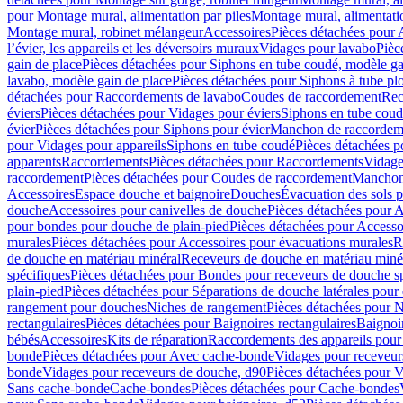
pour Montage mural, alimentation par piles
Montage mural, alimentati
Montage mural, robinet mélangeur
Accessoires
Pièces détachées pour 
l’évier, les appareils et les déversoirs muraux
Vidages pour lavabo
Pièc
gain de place
Pièces détachées pour Siphons en tube coudé, modèle ga
lavabo, modèle gain de place
Pièces détachées pour Siphons à tube pl
détachées pour Raccordements de lavabo
Coudes de raccordement
Rec
éviers
Pièces détachées pour Vidages pour éviers
Siphons en tube cou
évier
Pièces détachées pour Siphons pour évier
Manchon de raccordem
pour Vidages pour appareils
Siphons en tube coudé
Pièces détachées p
apparents
Raccordements
Pièces détachées pour Raccordements
Vidage
raccordement
Pièces détachées pour Coudes de raccordement
Manchon
Accessoires
Espace douche et baignoire
Douches
Évacuation des sols 
douche
Accessoires pour canivelles de douche
Pièces détachées pour A
pour bondes pour douche de plain-pied
Pièces détachées pour Accesso
murales
Pièces détachées pour Accessoires pour évacuations murales
R
de douche en matériau minéral
Receveurs de douche en matériau miné
spécifiques
Pièces détachées pour Bondes pour receveurs de douche s
plain-pied
Pièces détachées pour Séparations de douche latérales pour
rangement pour douches
Niches de rangement
Pièces détachées pour 
rectangulaires
Pièces détachées pour Baignoires rectangulaires
Baignoi
bébés
Accessoires
Kits de réparation
Raccordements des appareils pour 
bonde
Pièces détachées pour Avec cache-bonde
Vidages pour receveur
bonde
Vidages pour receveurs de douche, d90
Pièces détachées pour 
Sans cache-bonde
Cache-bondes
Pièces détachées pour Cache-bondes