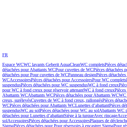
FR
Espace WC
WC lavants Geberit AquaClean
WC complets
Pièces déta
détachées pour Abattants WC
Pour cuvettes de WC
Pièces détachées 
détachées pour Pour cuvettes de WC
Panneau design
Pièces détachées
WC
Accessoires
Pièces détachées pour Accessoires
Pour WC complets
suspendus
Pièces détachées pour WC suspendus
WC à fond creux
Pièc
pour WC à fond creux pour réservoir attenant
WC à fond creux
Pièces
Abattants WC
Abattants WC
Pièces détachées pour Abattants WC
WC 
creux, surélevés
Cuvettes de WC à fond creux, rallongés
Pièces détach
WC
Pièces détachées pour Abattants WC
Lunettes d’abattant
Pièces dé
suspendus
WC au sol
Pièces détachées pour WC au sol
Abattants WC p
détachées pour Lunettes d’abattant
Siège à la turque
Avec rinçage
Acce
sol
Accessoires
Pièces détachées pour Accessoires
Plaques de déclenc
Sigma
Pièces détachées pour Pour réservoirs à encastrer Sigma
Pour ré