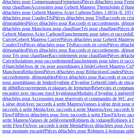
détachées pour Compensateurs
Fermetures
Pièces détachées pour Ferm
pour chauffage
Accessoires pour Geberit Mapress Therm
Joints d’étan
détachées pour Geberit Mapress Acier Carbone
Tubes 1.0034 (E 195)
détachées pour Coudes
Tés
Pièces détachées pour Tés
Raccords en cro
démontables
Pièces détachées pour Raccords et raccordements, démon
détachées pour Manchons pour chauffage
Tés pour chauffage
Pièces d
Geberit Mapress Acier Carbone
Etanchements pour tubes et raccords
E
Cuivre
Geberit Mapress Cuivre
Pièces détachées pour Geberit Mapres
Coudes
Tés
Pièces détachées pour Tés
Raccords en croix
Pièces détach
démontables
Pièces détachées pour Raccords et raccordements, démon
pour Tés pour chauffage
Raccordements pour chauffage
Pièces détach
Cuivre
Isolations pour raccordements
Etanchements pour tubes et racc
d'étanchéité
Jeux de vis pour assemblages à bride
Geberit Mapress Cu
Manchons
Réductions
Pièces détachées pour Réductions
Coudes
Pièces
raccordements, démontables
Pièces détachées pour Raccords et racco
pour assemblages de brides
Système d’hygiène Geberit
Unités de rinç
de débit
Recouvrements et plaques de fermeture
Réservoirs et comman
encastrer avec rinçage forcé hygiénique
Modules d’hygiène à intégrer
détachées pour Accessoires pour réservoirs et commandes de WC avec
à siège droit
Avec raccords à sertir Mapress
Vannes à siège droit pour 
raccords à sertir Mepla
Avec raccords à sertir Mapress
Avec raccords fi
FlowFit
Pièces détachées pour Avec raccords à sertir FlowFit
Avec racc
sertir Mapress
Vannes de prélèvement
Robinets de vidange
Robinets à 
sertir FlowFit
Avec raccords à sertir Mepla
Pièces détachées pour Avec 
pour montage encastré
Pièces détachées pour Robinets à boisseau sph