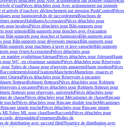
tive
Pièces détachées pour Avec actionnement par poignée rotative
Kits
rrivée d’eau
Pièces détachées pour Avec actionnement par poignée
 et arrivée d’eau
Avec déclenchement par pression PushControl
Pièces
idages pour baignoires
Kits de raccordement
Bouchons de
tèmes porteurs
Habillages
Accessoires
Pièces détachées pour
rts pour lavabos
Pièces détachées pour Bâti-supports pour
ts pour urinoirs
Bâti-supports pour douches avec évacuation
our Bâti-supports pour douches et baignoires
Bâti-supports pour
es pour Bâti-supports pour déversoirs muraux
Bâti-supports pour
Bâti-supports pour machines à laver et lave-vaisselle
Bâti-supports
ports pour éviers
Accessoires
Pièces détachées pour
 en matière synthétique
Attenant
Pièces détachées pour Attenant
Haute
s pour WC, en céramique sanitaire
Pièces détachées pour Réservoirs
 pour Tubes de chasse pour réservoirs apparents
Haute position
Pièces
r Raccordements
Joints
Fixations
Manchettes
Mamelons, rosaces et
astrer Omega
Pièces détachées pour Réservoirs à encastrer
inets flotteurs
Robinets flotteurs
Pièces détachées pour Robinets
réservoirs à encastrer
Pièces détachées pour Robinets flotteurs pour
inets flotteurs pour réservoirs, universels
Pièces détachées pour
mes de chasse
Pièces détachées pour Mécanismes de chasse
Rinçage
le touche
Pièces détachées pour Rinçage double touche
Mécanismes
e
Rinçage simple touche
Pièces détachées pour Rinçage simple
s ML
Tubes ML pour chauffage
Raccords
Pièces détachées pour
raccords, démontables
Fermetures
Boîtes de
s de distribution avec raccord fileté
Nourrice de distribution avec