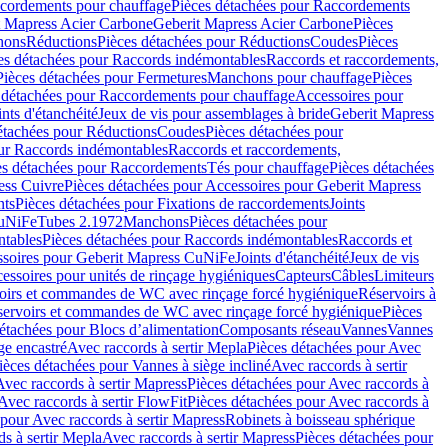
cordements pour chauffage
Pièces détachées pour Raccordements
t Mapress Acier Carbone
Geberit Mapress Acier Carbone
Pièces
hons
Réductions
Pièces détachées pour Réductions
Coudes
Pièces
es détachées pour Raccords indémontables
Raccords et raccordements,
Pièces détachées pour Fermetures
Manchons pour chauffage
Pièces
 détachées pour Raccordements pour chauffage
Accessoires pour
ints d'étanchéité
Jeux de vis pour assemblages à bride
Geberit Mapress
étachées pour Réductions
Coudes
Pièces détachées pour
ur Raccords indémontables
Raccords et raccordements,
es détachées pour Raccordements
Tés pour chauffage
Pièces détachées
ess Cuivre
Pièces détachées pour Accessoires pour Geberit Mapress
nts
Pièces détachées pour Fixations de raccordements
Joints
CuNiFe
Tubes 2.1972
Manchons
Pièces détachées pour
tables
Pièces détachées pour Raccords indémontables
Raccords et
soires pour Geberit Mapress CuNiFe
Joints d'étanchéité
Jeux de vis
essoires pour unités de rinçage hygiéniques
Capteurs
Câbles
Limiteurs
voirs et commandes de WC avec rinçage forcé hygiénique
Réservoirs à
éservoirs et commandes de WC avec rinçage forcé hygiénique
Pièces
étachées pour Blocs d’alimentation
Composants réseau
Vannes
Vannes
ge encastré
Avec raccords à sertir Mepla
Pièces détachées pour Avec
ièces détachées pour Vannes à siège incliné
Avec raccords à sertir
Avec raccords à sertir Mapress
Pièces détachées pour Avec raccords à
Avec raccords à sertir FlowFit
Pièces détachées pour Avec raccords à
 pour Avec raccords à sertir Mapress
Robinets à boisseau sphérique
s à sertir Mepla
Avec raccords à sertir Mapress
Pièces détachées pour