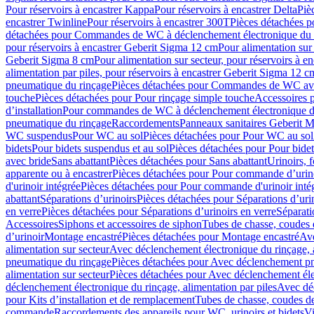
Pour réservoirs à encastrer Kappa
Pour réservoirs à encastrer Delta
Piè
encastrer Twinline
Pour réservoirs à encastrer 300T
Pièces détachées p
détachées pour Commandes de WC à déclenchement électronique du 
pour réservoirs à encastrer Geberit Sigma 12 cm
Pour alimentation sur
Geberit Sigma 8 cm
Pour alimentation sur secteur, pour réservoirs à 
alimentation par piles, pour réservoirs à encastrer Geberit Sigma 12 c
pneumatique du rinçage
Pièces détachées pour Commandes de WC ave
touche
Pièces détachées pour Pour rinçage simple touche
Accessoires
d’installation
Pour commandes de WC à déclenchement électronique d
pneumatique du rinçage
Raccordements
Panneaux sanitaires Geberit M
WC suspendus
Pour WC au sol
Pièces détachées pour Pour WC au sol
bidets
Pour bidets suspendus et au sol
Pièces détachées pour Pour bidet
avec bride
Sans abattant
Pièces détachées pour Sans abattant
Urinoirs, 
apparente ou à encastrer
Pièces détachées pour Pour commande d’urino
d'urinoir intégrée
Pièces détachées pour Pour commande d'urinoir inté
abattant
Séparations d’urinoirs
Pièces détachées pour Séparations d’uri
en verre
Pièces détachées pour Séparations d’urinoirs en verre
Séparati
Accessoires
Siphons et accessoires de siphon
Tubes de chasse, coudes 
dʼurinoir
Montage encastré
Pièces détachées pour Montage encastré
Ave
alimentation sur secteur
Avec déclenchement électronique du rinçage, a
pneumatique du rinçage
Pièces détachées pour Avec déclenchement p
alimentation sur secteur
Pièces détachées pour Avec déclenchement élec
déclenchement électronique du rinçage, alimentation par piles
Avec dé
pour Kits d’installation et de remplacement
Tubes de chasse, coudes de
commande
Raccordements des appareils pour WC, urinoirs et bidets
Vi