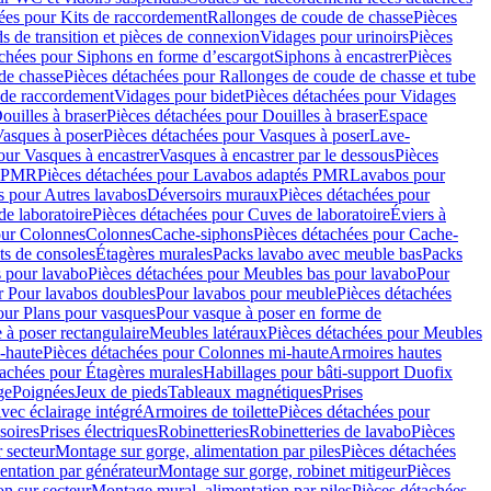
ées pour Kits de raccordement
Rallonges de coude de chasse
Pièces
s de transition et pièces de connexion
Vidages pour urinoirs
Pièces
achées pour Siphons en forme d’escargot
Siphons à encastrer
Pièces
de chasse
Pièces détachées pour Rallonges de coude de chasse et tube
 de raccordement
Vidages pour bidet
Pièces détachées pour Vidages
ouilles à braser
Pièces détachées pour Douilles à braser
Espace
asques à poser
Pièces détachées pour Vasques à poser
Lave-
our Vasques à encastrer
Vasques à encastrer par le dessous
Pièces
s PMR
Pièces détachées pour Lavabos adaptés PMR
Lavabos pour
s pour Autres lavabos
Déversoirs muraux
Pièces détachées pour
e laboratoire
Pièces détachées pour Cuves de laboratoire
Éviers à
our Colonnes
Colonnes
Cache-siphons
Pièces détachées pour Cache-
ts de consoles
Étagères murales
Packs lavabo avec meuble bas
Packs
 pour lavabo
Pièces détachées pour Meubles bas pour lavabo
Pour
r Pour lavabos doubles
Pour lavabos pour meuble
Pièces détachées
our Plans pour vasques
Pour vasque à poser en forme de
 à poser rectangulaire
Meubles latéraux
Pièces détachées pour Meubles
-haute
Pièces détachées pour Colonnes mi-haute
Armoires hautes
tachées pour Étagères murales
Habillages pour bâti-support Duofix
ge
Poignées
Jeux de pieds
Tableaux magnétiques
Prises
vec éclairage intégré
Armoires de toilette
Pièces détachées pour
soires
Prises électriques
Robinetteries
Robinetteries de lavabo
Pièces
 secteur
Montage sur gorge, alimentation par piles
Pièces détachées
entation par générateur
Montage sur gorge, robinet mitigeur
Pièces
n sur secteur
Montage mural, alimentation par piles
Pièces détachées