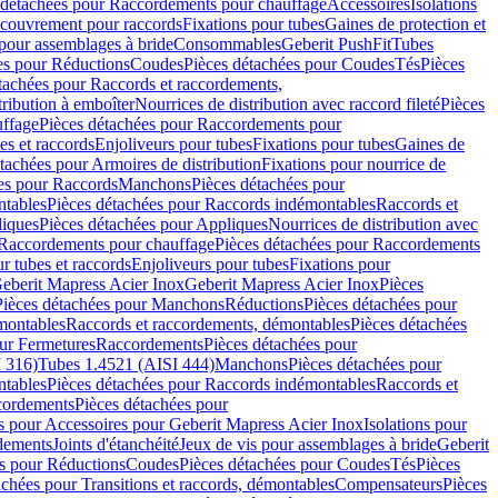
 détachées pour Raccordements pour chauffage
Accessoires
Isolations
couvrement pour raccords
Fixations pour tubes
Gaines de protection et
 pour assemblages à bride
Consommables
Geberit PushFit
Tubes
es pour Réductions
Coudes
Pièces détachées pour Coudes
Tés
Pièces
tachées pour Raccords et raccordements,
tribution à emboîter
Nourrices de distribution avec raccord fileté
Pièces
ffage
Pièces détachées pour Raccordements pour
s et raccords
Enjoliveurs pour tubes
Fixations pour tubes
Gaines de
tachées pour Armoires de distribution
Fixations pour nourrice de
es pour Raccords
Manchons
Pièces détachées pour
tables
Pièces détachées pour Raccords indémontables
Raccords et
iques
Pièces détachées pour Appliques
Nourrices de distribution avec
Raccordements pour chauffage
Pièces détachées pour Raccordements
 tubes et raccords
Enjoliveurs pour tubes
Fixations pour
eberit Mapress Acier Inox
Geberit Mapress Acier Inox
Pièces
Pièces détachées pour Manchons
Réductions
Pièces détachées pour
montables
Raccords et raccordements, démontables
Pièces détachées
ur Fermetures
Raccordements
Pièces détachées pour
 316)
Tubes 1.4521 (AISI 444)
Manchons
Pièces détachées pour
tables
Pièces détachées pour Raccords indémontables
Raccords et
ordements
Pièces détachées pour
s pour Accessoires pour Geberit Mapress Acier Inox
Isolations pour
rdements
Joints d'étanchéité
Jeux de vis pour assemblages à bride
Geberit
s pour Réductions
Coudes
Pièces détachées pour Coudes
Tés
Pièces
achées pour Transitions et raccords, démontables
Compensateurs
Pièces