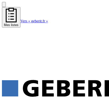
Vers « geberit.fr »
Mes listes