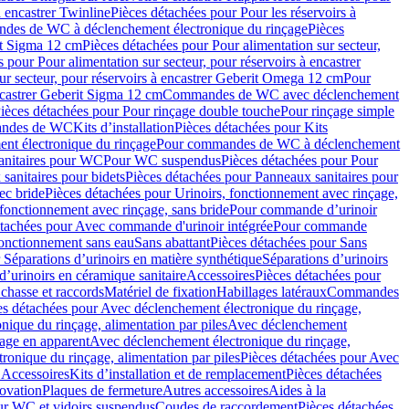
à encastrer Twinline
Pièces détachées pour Pour les réservoirs à
es de WC à déclenchement électronique du rinçage
Pièces
rit Sigma 12 cm
Pièces détachées pour Pour alimentation sur secteur,
 pour Pour alimentation sur secteur, pour réservoirs à encastrer
ur secteur, pour réservoirs à encastrer Geberit Omega 12 cm
Pour
encastrer Geberit Sigma 12 cm
Commandes de WC avec déclenchement
ièces détachées pour Pour rinçage double touche
Pour rinçage simple
mandes de WC
Kits d’installation
Pièces détachées pour Kits
nt électronique du rinçage
Pour commandes de WC à déclenchement
anitaires pour WC
Pour WC suspendus
Pièces détachées pour Pour
sanitaires pour bidets
Pièces détachées pour Panneaux sanitaires pour
ec bride
Pièces détachées pour Urinoirs, fonctionnement avec rinçage,
 fonctionnement avec rinçage, sans bride
Pour commande d’urinoir
étachées pour Avec commande d'urinoir intégrée
Pour commande
fonctionnement sans eau
Sans abattant
Pièces détachées pour Sans
 Séparations d’urinoirs en matière synthétique
Séparations d’urinoirs
d’urinoirs en céramique sanitaire
Accessoires
Pièces détachées pour
chasse et raccords
Matériel de fixation
Habillages latéraux
Commandes
es détachées pour Avec déclenchement électronique du rinçage,
ique du rinçage, alimentation par piles
Avec déclenchement
age en apparent
Avec déclenchement électronique du rinçage,
onique du rinçage, alimentation par piles
Pièces détachées pour Avec
 Accessoires
Kits d’installation et de remplacement
Pièces détachées
novation
Plaques de fermeture
Autres accessoires
Aides à la
ur WC et vidoirs suspendus
Coudes de raccordement
Pièces détachées