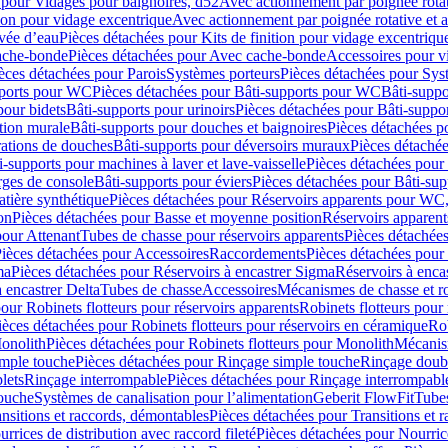
 pour Vidages pour baignoires, d52
Avec actionnement par poignée rota
tion pour vidage excentrique
Avec actionnement par poignée rotative et a
ivée d’eau
Pièces détachées pour Kits de finition pour vidage excentrique
ache-bonde
Pièces détachées pour Avec cache-bonde
Accessoires pour v
èces détachées pour Parois
Systèmes porteurs
Pièces détachées pour Sys
pports pour WC
Pièces détachées pour Bâti-supports pour WC
Bâti-suppo
pour bidets
Bâti-supports pour urinoirs
Pièces détachées pour Bâti-suppor
tion murale
Bâti-supports pour douches et baignoires
Pièces détachées p
rations de douches
Bâti-supports pour déversoirs muraux
Pièces détaché
i-supports pour machines à laver et lave-vaisselle
Pièces détachées pour 
rges de console
Bâti-supports pour éviers
Pièces détachées pour Bâti-sup
tière synthétique
Pièces détachées pour Réservoirs apparents pour WC,
on
Pièces détachées pour Basse et moyenne position
Réservoirs apparent
pour Attenant
Tubes de chasse pour réservoirs apparents
Pièces détachées
ièces détachées pour Accessoires
Raccordements
Pièces détachées pou
ma
Pièces détachées pour Réservoirs à encastrer Sigma
Réservoirs à enc
 encastrer Delta
Tubes de chasse
Accessoires
Mécanismes de chasse et rob
our Robinets flotteurs pour réservoirs apparents
Robinets flotteurs pour 
ièces détachées pour Robinets flotteurs pour réservoirs en céramique
Rob
Monolith
Pièces détachées pour Robinets flotteurs pour Monolith
Mécanis
imple touche
Pièces détachées pour Rinçage simple touche
Rinçage doub
lets
Rinçage interrompable
Pièces détachées pour Rinçage interrompabl
touche
Systèmes de canalisation pour l’alimentation
Geberit FlowFit
Tube
nsitions et raccords, démontables
Pièces détachées pour Transitions et 
rrices de distribution avec raccord fileté
Pièces détachées pour Nourrice