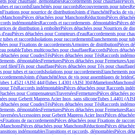
cords pour chauffage, démontables
Raccordements pour chauffage
Pièces
ubes et raccords
Étanchéités pour raccords
Recouvrements pour tubes
Re
on
Fixations pour nourrice de distribution
Joints d’étanchéité
Packs de vis
ds
Manchons
Pièces détachées pour Manchons
Réductions
Pièces détaché
ccords indémontables
Raccords et raccordements, démontables
Pièces dé
rrices de distribution à emboîter
Pièces détachées pour Nourrices de dis
 d'eau
Pièces détachées pour Compteurs d'eau
Raccordements pour chau
r tubes et raccords
Isolations pour raccordements
Etanchements pour tube
chées pour Fixations de raccordements
Armoires de distribution
Pièces dé
eau potable
Tubes multicouches pour chauffage
Raccords
Pièces détaché
 détachées pour Coudes
Tés
Pièces détachées pour Tés
Raccords indémon
rdements, démontables
Fermetures
Pièces détachées pour Fermetures
Appl
ord fileté
Tés pour chauffage
Pièces détachées pour Tés pour chauffage
ns pour tubes et raccords
Isolations pour raccordements
Etanchements pour
raccordements
Joints d'étanchéité
Jeux de vis pour assemblages de brides
G
ubes 1.4521 (AISI 444)
Tubes 1.4301 (AISI 304)
Mamelons
Manchons
 pour Tés
Raccords indémontables
Pièces détachées pour Raccords indé
détachées pour Compensateurs
Traversées
Fermetures
Pièces détachées po
hées pour Geberit Mapress Acier Inox, sans silicone
Tubes 1.4401 (AISI
 détachées pour Coudes
Tés
Pièces détachées pour Tés
Raccords indémon
rdements, démontables
Fermetures
Pièces détachées pour Fermetures
Racc
raversées
Accessoires pour Geberit Mapress Acier Inox
Pièces détachée
es
Fixations de raccordements
Pièces détachées pour Fixations de racco
s
Manchons
Pièces détachées pour Manchons
Réductions
Pièces détachée
ransitions indémontables
Transitions et raccords, démontables
Pièces dét