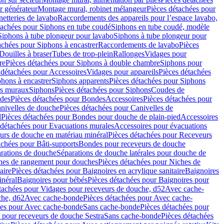
r générateur
Montage mural, robinet mélangeur
Pièces détachées pour
netteries de lavabo
Raccordements des appareils pour l’espace lavabo,
tachées pour Siphons en tube coudé
Siphons en tube coudé, modèle
Siphons à tube plongeur pour lavabo
Siphons à tube plongeur pour
achées pour Siphons à encastrer
Raccordements de lavabo
Pièces
Douilles à braser
Tubes de trop-plein
Rallonges
Vidages pour
re
Pièces détachées pour Siphons à double chambre
Siphons pour
 détachées pour Accessoires
Vidages pour appareils
Pièces détachées
hons à encastrer
Siphons apparents
Pièces détachées pour Siphons
rs muraux
Siphons
Pièces détachées pour Siphons
Coudes de
des
Pièces détachées pour Bondes
Accessoires
Pièces détachées pour
nivelles de douche
Pièces détachées pour Canivelles de
d
Pièces détachées pour Bondes pour douche de plain-pied
Accessoires
 détachées pour Evacuations murales
Accessoires pour évacuations
urs de douche en matériau minéral
Pièces détachées pour Receveurs
achées pour Bâti-supports
Bondes pour receveurs de douche
arations de douche
Séparations de douche latérales pour douche de
hes de rangement pour douches
Pièces détachées pour Niches de
aire
Pièces détachées pour Baignoires en acrylique sanitaire
Baignoires
inéral
Baignoires pour bébés
Pièces détachées pour Baignoires pour
tachées pour Vidages pour receveurs de douche, d52
Avec cache-
che, d62
Avec cache-bonde
Pièces détachées pour Avec cache-
ées pour Avec cache-bonde
Sans cache-bonde
Pièces détachées pour
 pour receveurs de douche Sestra
Sans cache-bonde
Pièces détachées