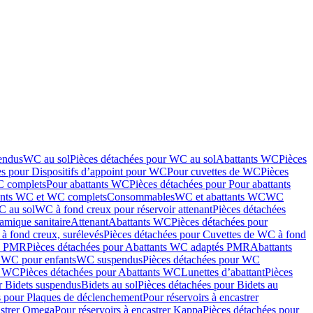
endus
WC au sol
Pièces détachées pour WC au sol
Abattants WC
Pièces
es pour Dispositifs d’appoint pour WC
Pour cuvettes de WC
Pièces
C complets
Pour abattants WC
Pièces détachées pour Pour abattants
ants WC et WC complets
Consommables
WC et abattants WC
WC
C au sol
WC à fond creux pour réservoir attenant
Pièces détachées
amique sanitaire
Attenant
Abattants WC
Pièces détachées pour
à fond creux, surélevés
Pièces détachées pour Cuvettes de WC à fond
és PMR
Pièces détachées pour Abattants WC adaptés PMR
Abattants
r WC pour enfants
WC suspendus
Pièces détachées pour WC
s WC
Pièces détachées pour Abattants WC
Lunettes d’abattant
Pièces
r Bidets suspendus
Bidets au sol
Pièces détachées pour Bidets au
s pour Plaques de déclenchement
Pour réservoirs à encastrer
astrer Omega
Pour réservoirs à encastrer Kappa
Pièces détachées pour