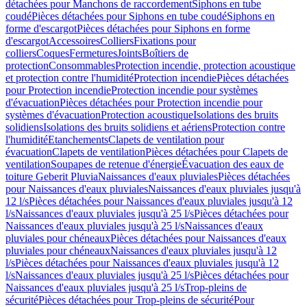
détachées pour Manchons de raccordement
Siphons en tube
coudé
Pièces détachées pour Siphons en tube coudé
Siphons en
forme d'escargot
Pièces détachées pour Siphons en forme
d'escargot
Accessoires
Colliers
Fixations pour
colliers
Coques
Fermetures
Joints
Boîtiers de
protection
Consommables
Protection incendie, protection acoustique
et protection contre l'humidité
Protection incendie
Pièces détachées
pour Protection incendie
Protection incendie pour systèmes
d'évacuation
Pièces détachées pour Protection incendie pour
systèmes d'évacuation
Protection acoustique
Isolations des bruits
solidiens
Isolations des bruits solidiens et aériens
Protection contre
l'humidité
Etanchements
Clapets de ventilation pour
évacuation
Clapets de ventilation
Pièces détachées pour Clapets de
ventilation
Soupapes de retenue d'énergie
Évacuation des eaux de
toiture Geberit Pluvia
Naissances d'eaux pluviales
Pièces détachées
pour Naissances d'eaux pluviales
Naissances d'eaux pluviales jusqu'à
12 l/s
Pièces détachées pour Naissances d'eaux pluviales jusqu'à 12
l/s
Naissances d'eaux pluviales jusqu'à 25 l/s
Pièces détachées pour
Naissances d'eaux pluviales jusqu'à 25 l/s
Naissances d'eaux
pluviales pour chéneaux
Pièces détachées pour Naissances d'eaux
pluviales pour chéneaux
Naissances d'eaux pluviales jusqu'à 12
l/s
Pièces détachées pour Naissances d'eaux pluviales jusqu'à 12
l/s
Naissances d'eaux pluviales jusqu'à 25 l/s
Pièces détachées pour
Naissances d'eaux pluviales jusqu'à 25 l/s
Trop-pleins de
sécurité
Pièces détachées pour Trop-pleins de sécurité
Pour