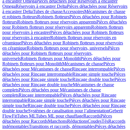
à encastrer Omega
Pièces détachées pour Réservoirs à encastrer
Omega
Réservoirs à encastrer Delta
Pièces détachées pour Réservoirs
à encastrer Delta
Tubes de chasse
Accessoires
Mécanismes de chasse
et robinets flotteurs
Robinets flotteurs
Pièces détachées pour Robinets
flotteurs
Robinets flotteurs pour réservoirs apparents
Pièces détachées
pour Robinets flotteurs pour réservoirs apparents
Robinets flotteurs
pour réservoirs à encastrer
Pièces détachées pour Robinets flotteurs
pour réservoirs à encastrer
Robinets flotteurs pour réservoirs en
céramique
Pièces détachées pour Robinets flotteurs pour réservoirs
en céramique
Robinets flotteurs pour réservoirs, universels
Pièces
détachées pour Robinets flotteurs pour réservoirs,
universels
Robinets flotteurs pour Monolith
Pièces détachées pour
Robinets flotteurs pour Monolith
Mécanismes de chasse
Pièces
détachées pour Mécanismes de chasse
Rinçage interrompable
Pièces
détachées pour Rinçage interrompable
Rinçage simple touche
Pièces
détachées pour Rinçage simple touche
Rinçage double touche
Pièces
détachées pour Rinçage double touche
Mécanismes de chasse
complets
Pièces détachées pour Mécanismes de chasse
complets
Rinçage interrompable
Pièces détachées pour Rinçage
interrompable
Rinçage simple touche
Pièces détachées pour Rinçage
simple touche
Rinçage double touche
Pièces détachées pour Rinçage
double touche
Systèmes de canalisation pour l’alimentation
Geberit
FlowFit
Tubes ML
Tubes ML pour chauffage
Raccords
Pièces
détachées pour Raccords
Manchons
Réductions
Coudes
Tés
Raccords
indémontables
Transitions et raccords, démontables
Pièces détachées