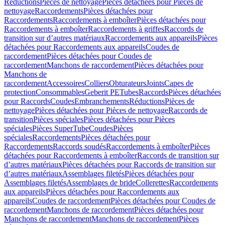
Réductions
Pièces de nettoyage
Pièces détachées pour Pièces de
nettoyage
Raccordements
Pièces détachées pour
Raccordements
Raccordements à emboîter
Pièces détachées pour
Raccordements à emboîter
Raccordements à griffes
Raccords de
transition sur d’autres matériaux
Raccordements aux appareils
Pièces
détachées pour Raccordements aux appareils
Coudes de
raccordement
Pièces détachées pour Coudes de
raccordement
Manchons de raccordement
Pièces détachées pour
Manchons de
raccordement
Accessoires
Colliers
Obturateurs
Joints
Capes de
protection
Consommables
Geberit PE
Tubes
Raccords
Pièces détachées
pour Raccords
Coudes
Embranchements
Réductions
Pièces de
nettoyage
Pièces détachées pour Pièces de nettoyage
Raccords de
transition
Pièces spéciales
Pièces détachées pour Pièces
spéciales
Pièces SuperTube
Coudes
Pièces
spéciales
Raccordements
Pièces détachées pour
Raccordements
Raccords soudés
Raccordements à emboîter
Pièces
détachées pour Raccordements à emboîter
Raccords de transition sur
d’autres matériaux
Pièces détachées pour Raccords de transition sur
d’autres matériaux
Assemblages filetés
Pièces détachées pour
Assemblages filetés
Assemblages de bride
Collerettes
Raccordements
aux appareils
Pièces détachées pour Raccordements aux
appareils
Coudes de raccordement
Pièces détachées pour Coudes de
raccordement
Manchons de raccordement
Pièces détachées pour
Manchons de raccordement
Manchons de raccordement
Pièces