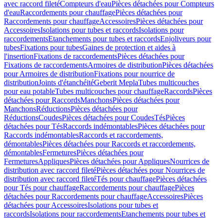
avec raccord fileté
Compteurs d'eau
Pièces détachées pour Compteurs
d'eau
Raccordements pour chauffage
Pièces détachées pour
Raccordements pour chauffage
Accessoires
Pièces détachées pour
Accessoires
Isolations pour tubes et raccords
Isolations pour
raccordements
Etanchements pour tubes et raccords
Enjoliveurs pour
tubes
Fixations pour tubes
Gaines de protection et aides à
l'insertion
Fixations de raccordements
Pièces détachées pour
Fixations de raccordements
Armoires de distribution
Pièces détachées
pour Armoires de distribution
Fixations pour nourrice de
distribution
Joints d'étanchéité
Geberit Mepla
Tubes multicouches
pour eau potable
Tubes multicouches pour chauffage
Raccords
Pièces
détachées pour Raccords
Manchons
Pièces détachées pour
Manchons
Réductions
Pièces détachées pour
Réductions
Coudes
Pièces détachées pour Coudes
Tés
Pièces
détachées pour Tés
Raccords indémontables
Pièces détachées pour
Raccords indémontables
Raccords et raccordements,
démontables
Pièces détachées pour Raccords et raccordements,
démontables
Fermetures
Pièces détachées pour
Fermetures
Appliques
Pièces détachées pour Appliques
Nourrices de
distribution avec raccord fileté
Pièces détachées pour Nourrices de
distribution avec raccord fileté
Tés pour chauffage
Pièces détachées
pour Tés pour chauffage
Raccordements pour chauffage
Pièces
détachées pour Raccordements pour chauffage
Accessoires
Pièces
détachées pour Accessoires
Isolations pour tubes et
raccords
Isolations pour raccordements
Etanchements pour tubes et