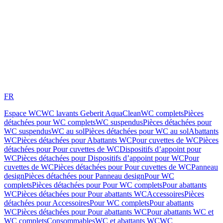
FR
Espace WC
WC lavants Geberit AquaClean
WC complets
Pièces
détachées pour WC complets
WC suspendus
Pièces détachées pour
WC suspendus
WC au sol
Pièces détachées pour WC au sol
Abattants
WC
Pièces détachées pour Abattants WC
Pour cuvettes de WC
Pièces
détachées pour Pour cuvettes de WC
Dispositifs d’appoint pour
WC
Pièces détachées pour Dispositifs d’appoint pour WC
Pour
cuvettes de WC
Pièces détachées pour Pour cuvettes de WC
Panneau
design
Pièces détachées pour Panneau design
Pour WC
complets
Pièces détachées pour Pour WC complets
Pour abattants
WC
Pièces détachées pour Pour abattants WC
Accessoires
Pièces
détachées pour Accessoires
Pour WC complets
Pour abattants
WC
Pièces détachées pour Pour abattants WC
Pour abattants WC et
WC complets
Consommables
WC et abattants WC
WC