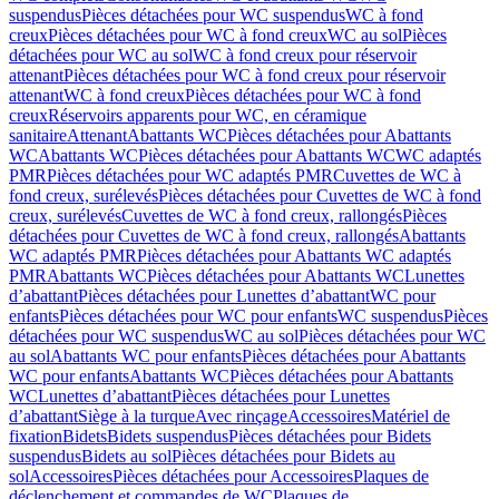
suspendus
Pièces détachées pour WC suspendus
WC à fond
creux
Pièces détachées pour WC à fond creux
WC au sol
Pièces
détachées pour WC au sol
WC à fond creux pour réservoir
attenant
Pièces détachées pour WC à fond creux pour réservoir
attenant
WC à fond creux
Pièces détachées pour WC à fond
creux
Réservoirs apparents pour WC, en céramique
sanitaire
Attenant
Abattants WC
Pièces détachées pour Abattants
WC
Abattants WC
Pièces détachées pour Abattants WC
WC adaptés
PMR
Pièces détachées pour WC adaptés PMR
Cuvettes de WC à
fond creux, surélevés
Pièces détachées pour Cuvettes de WC à fond
creux, surélevés
Cuvettes de WC à fond creux, rallongés
Pièces
détachées pour Cuvettes de WC à fond creux, rallongés
Abattants
WC adaptés PMR
Pièces détachées pour Abattants WC adaptés
PMR
Abattants WC
Pièces détachées pour Abattants WC
Lunettes
d’abattant
Pièces détachées pour Lunettes d’abattant
WC pour
enfants
Pièces détachées pour WC pour enfants
WC suspendus
Pièces
détachées pour WC suspendus
WC au sol
Pièces détachées pour WC
au sol
Abattants WC pour enfants
Pièces détachées pour Abattants
WC pour enfants
Abattants WC
Pièces détachées pour Abattants
WC
Lunettes d’abattant
Pièces détachées pour Lunettes
d’abattant
Siège à la turque
Avec rinçage
Accessoires
Matériel de
fixation
Bidets
Bidets suspendus
Pièces détachées pour Bidets
suspendus
Bidets au sol
Pièces détachées pour Bidets au
sol
Accessoires
Pièces détachées pour Accessoires
Plaques de
déclenchement et commandes de WC
Plaques de