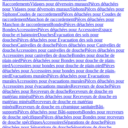
Raccordements
Vidages pour déversoirs muraux
Pièces détachées
pour Vidages pour déversoirs muraux
Siphons
Pièces détachées pour
Siphons
Coudes de raccordement
Pièces détachées pour Coudes de
raccordement
Manchon de raccordement
Pièces détachées pour
Manchon de raccordement
Bondes
Pièces détachées pour
Bondes
Accessoires
Pièces détachées pour Accessoires
Espace
douche et baignoire
Douches
Évacuation des sols pour
douches
Pièces détachées pour Évacuation des sols pour
douches
Canivelles de douche
Pièces détachées pour Canivelles de
douche
Accessoires pour canivelles de douche
Pièces détachées pour
Accessoires pour canivelles de douche
Bondes pour douche de
plain-pied
Pièces détachées pour Bondes pour douche de plain-
pied
Accessoires pour bondes pour douche de plain-pied
Pièces
détachées pour Accessoires pour bondes pour douche de plain-
pied
Evacuations murales
Pièces détachées pour Evacuations
murales
Accessoires pour évacuations murales
Pièces détachées pour
Accessoires pour évacuations murales
Receveurs de douche
Pièces
détachées pour Receveurs de douche
Receveurs de douche en
matériau minéral
Pièces détachées pour Receveurs de douche en
matériau minéral
Receveurs de douche en matériau
minéral
Receveurs de douche en céramique sanitaire
Bâti-
supports
Pièces détachées pour Bâti-supports
Bondes pour receveurs
de douche spécifiques
Pièces détachées pour Bondes pour receveurs
de douche spécifiques
Accessoires
Séparations de douche
Pièces
détachées pour Séparations de douche
Séparations de douche