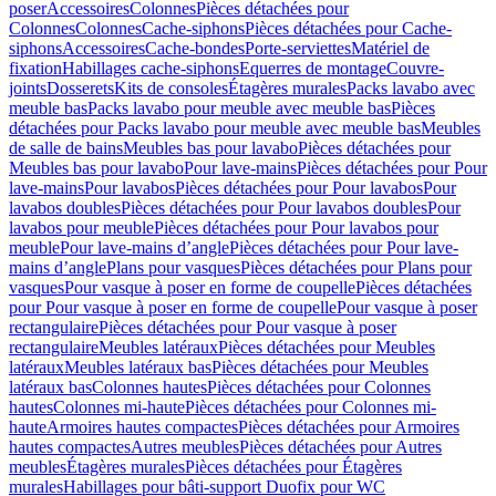
poser
Accessoires
Colonnes
Pièces détachées pour
Colonnes
Colonnes
Cache-siphons
Pièces détachées pour Cache-
siphons
Accessoires
Cache-bondes
Porte-serviettes
Matériel de
fixation
Habillages cache-siphons
Equerres de montage
Couvre-
joints
Dosserets
Kits de consoles
Étagères murales
Packs lavabo avec
meuble bas
Packs lavabo pour meuble avec meuble bas
Pièces
détachées pour Packs lavabo pour meuble avec meuble bas
Meubles
de salle de bains
Meubles bas pour lavabo
Pièces détachées pour
Meubles bas pour lavabo
Pour lave-mains
Pièces détachées pour Pour
lave-mains
Pour lavabos
Pièces détachées pour Pour lavabos
Pour
lavabos doubles
Pièces détachées pour Pour lavabos doubles
Pour
lavabos pour meuble
Pièces détachées pour Pour lavabos pour
meuble
Pour lave-mains d’angle
Pièces détachées pour Pour lave-
mains d’angle
Plans pour vasques
Pièces détachées pour Plans pour
vasques
Pour vasque à poser en forme de coupelle
Pièces détachées
pour Pour vasque à poser en forme de coupelle
Pour vasque à poser
rectangulaire
Pièces détachées pour Pour vasque à poser
rectangulaire
Meubles latéraux
Pièces détachées pour Meubles
latéraux
Meubles latéraux bas
Pièces détachées pour Meubles
latéraux bas
Colonnes hautes
Pièces détachées pour Colonnes
hautes
Colonnes mi-haute
Pièces détachées pour Colonnes mi-
haute
Armoires hautes compactes
Pièces détachées pour Armoires
hautes compactes
Autres meubles
Pièces détachées pour Autres
meubles
Étagères murales
Pièces détachées pour Étagères
murales
Habillages pour bâti-support Duofix pour WC