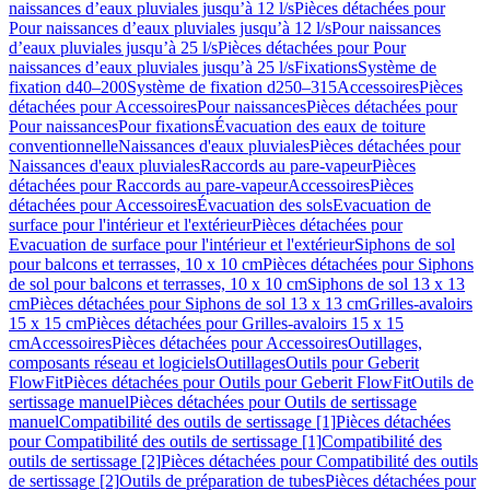
naissances d’eaux pluviales jusqu’à 12 l/s
Pièces détachées pour
Pour naissances d’eaux pluviales jusqu’à 12 l/s
Pour naissances
d’eaux pluviales jusqu’à 25 l/s
Pièces détachées pour Pour
naissances d’eaux pluviales jusqu’à 25 l/s
Fixations
Système de
fixation d40–200
Système de fixation d250–315
Accessoires
Pièces
détachées pour Accessoires
Pour naissances
Pièces détachées pour
Pour naissances
Pour fixations
Évacuation des eaux de toiture
conventionnelle
Naissances d'eaux pluviales
Pièces détachées pour
Naissances d'eaux pluviales
Raccords au pare-vapeur
Pièces
détachées pour Raccords au pare-vapeur
Accessoires
Pièces
détachées pour Accessoires
Évacuation des sols
Evacuation de
surface pour l'intérieur et l'extérieur
Pièces détachées pour
Evacuation de surface pour l'intérieur et l'extérieur
Siphons de sol
pour balcons et terrasses, 10 x 10 cm
Pièces détachées pour Siphons
de sol pour balcons et terrasses, 10 x 10 cm
Siphons de sol 13 x 13
cm
Pièces détachées pour Siphons de sol 13 x 13 cm
Grilles-avaloirs
15 x 15 cm
Pièces détachées pour Grilles-avaloirs 15 x 15
cm
Accessoires
Pièces détachées pour Accessoires
Outillages,
composants réseau et logiciels
Outillages
Outils pour Geberit
FlowFit
Pièces détachées pour Outils pour Geberit FlowFit
Outils de
sertissage manuel
Pièces détachées pour Outils de sertissage
manuel
Compatibilité des outils de sertissage [1]
Pièces détachées
pour Compatibilité des outils de sertissage [1]
Compatibilité des
outils de sertissage [2]
Pièces détachées pour Compatibilité des outils
de sertissage [2]
Outils de préparation de tubes
Pièces détachées pour