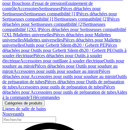
pour Bouchons d'essai de pression
Equipement de
contrôle
Accessoires
Sertisseuses
Pièces détachées pour
Sertisseuses
Sertisseuses compatibilité [1]
Pièces détachées pour
Sertisseuses compatibilité [1]
Sertisseuses compatibilité [2]
Pièces
détachées pour Sertisseuses compatibilité [2]
Sertisseuses
compatibilité [2XL]
Pièces détachées pour Sertisseuses compatibilité
[2XL]
Mallettes universelles
Pièces détachées pour Mallettes
universelles
Mallettes universelles
Pièces détachées pour Mallettes
universelles
Outils pour Geberit Silent-db20 / Geberit PE
Pièces
détachées pour Outils pour Geberit Silent-db20 / Geberit PE
Outils à
souder électrique
Pièces détachées pour Outils à souder
électrique
Accessoires pour outillage à souder électrique
Outils pour
soudure au miroir
Pièces détachées pour Outils pour soudure au
miroir
Accessoires pour outils pour soudure au miroir
Pièces
détachées pour Accessoires pour outils pour soudure au miroir
Outils
de préparation de tubes
Pièces détachées pour Outils de préparation
de tubes
Accessoires pour outils de préparation de tubes
Pièces
détachées pour Accessoires pour outils de préparation de tubes
Aides
à la commande
Télécommandes
Catégories de produits
Lignes de salle de bains
Nouveautés