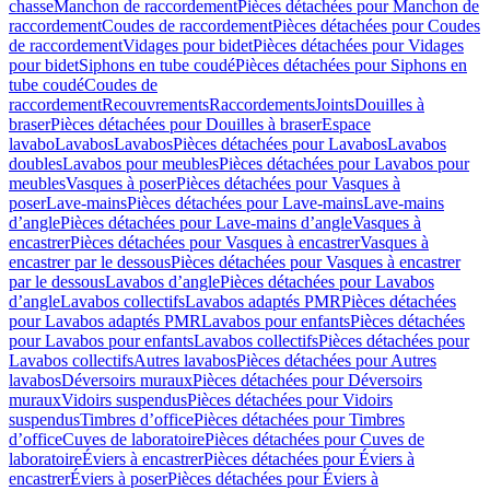
chasse
Manchon de raccordement
Pièces détachées pour Manchon de
raccordement
Coudes de raccordement
Pièces détachées pour Coudes
de raccordement
Vidages pour bidet
Pièces détachées pour Vidages
pour bidet
Siphons en tube coudé
Pièces détachées pour Siphons en
tube coudé
Coudes de
raccordement
Recouvrements
Raccordements
Joints
Douilles à
braser
Pièces détachées pour Douilles à braser
Espace
lavabo
Lavabos
Lavabos
Pièces détachées pour Lavabos
Lavabos
doubles
Lavabos pour meubles
Pièces détachées pour Lavabos pour
meubles
Vasques à poser
Pièces détachées pour Vasques à
poser
Lave-mains
Pièces détachées pour Lave-mains
Lave-mains
d’angle
Pièces détachées pour Lave-mains d’angle
Vasques à
encastrer
Pièces détachées pour Vasques à encastrer
Vasques à
encastrer par le dessous
Pièces détachées pour Vasques à encastrer
par le dessous
Lavabos d’angle
Pièces détachées pour Lavabos
d’angle
Lavabos collectifs
Lavabos adaptés PMR
Pièces détachées
pour Lavabos adaptés PMR
Lavabos pour enfants
Pièces détachées
pour Lavabos pour enfants
Lavabos collectifs
Pièces détachées pour
Lavabos collectifs
Autres lavabos
Pièces détachées pour Autres
lavabos
Déversoirs muraux
Pièces détachées pour Déversoirs
muraux
Vidoirs suspendus
Pièces détachées pour Vidoirs
suspendus
Timbres dʼoffice
Pièces détachées pour Timbres
dʼoffice
Cuves de laboratoire
Pièces détachées pour Cuves de
laboratoire
Éviers à encastrer
Pièces détachées pour Éviers à
encastrer
Éviers à poser
Pièces détachées pour Éviers à