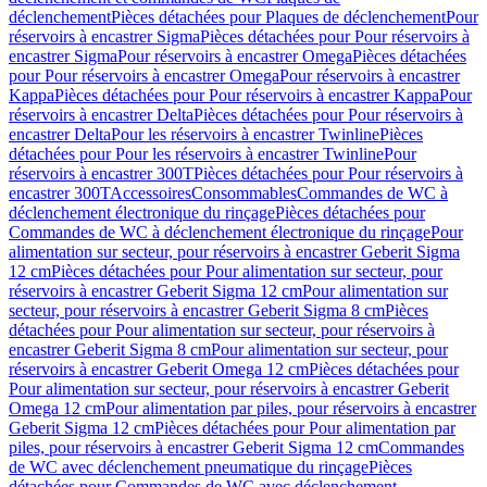
déclenchement
Pièces détachées pour Plaques de déclenchement
Pour
réservoirs à encastrer Sigma
Pièces détachées pour Pour réservoirs à
encastrer Sigma
Pour réservoirs à encastrer Omega
Pièces détachées
pour Pour réservoirs à encastrer Omega
Pour réservoirs à encastrer
Kappa
Pièces détachées pour Pour réservoirs à encastrer Kappa
Pour
réservoirs à encastrer Delta
Pièces détachées pour Pour réservoirs à
encastrer Delta
Pour les réservoirs à encastrer Twinline
Pièces
détachées pour Pour les réservoirs à encastrer Twinline
Pour
réservoirs à encastrer 300T
Pièces détachées pour Pour réservoirs à
encastrer 300T
Accessoires
Consommables
Commandes de WC à
déclenchement électronique du rinçage
Pièces détachées pour
Commandes de WC à déclenchement électronique du rinçage
Pour
alimentation sur secteur, pour réservoirs à encastrer Geberit Sigma
12 cm
Pièces détachées pour Pour alimentation sur secteur, pour
réservoirs à encastrer Geberit Sigma 12 cm
Pour alimentation sur
secteur, pour réservoirs à encastrer Geberit Sigma 8 cm
Pièces
détachées pour Pour alimentation sur secteur, pour réservoirs à
encastrer Geberit Sigma 8 cm
Pour alimentation sur secteur, pour
réservoirs à encastrer Geberit Omega 12 cm
Pièces détachées pour
Pour alimentation sur secteur, pour réservoirs à encastrer Geberit
Omega 12 cm
Pour alimentation par piles, pour réservoirs à encastrer
Geberit Sigma 12 cm
Pièces détachées pour Pour alimentation par
piles, pour réservoirs à encastrer Geberit Sigma 12 cm
Commandes
de WC avec déclenchement pneumatique du rinçage
Pièces
détachées pour Commandes de WC avec déclenchement