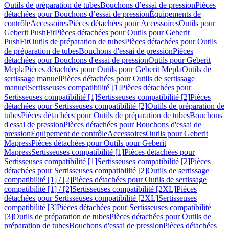
Outils de préparation de tubes
Bouchons d’essai de pression
Pièces
détachées pour Bouchons d’essai de pression
Équipements de
contrôle
Accessoires
Pièces détachées pour Accessoires
Outils pour
Geberit PushFit
Pièces détachées pour Outils pour Geberit
PushFit
Outils de préparation de tubes
Pièces détachées pour Outils
de préparation de tubes
Bouchons d'essai de pression
Pièces
détachées pour Bouchons d'essai de pression
Outils pour Geberit
Mepla
Pièces détachées pour Outils pour Geberit Mepla
Outils de
sertissage manuel
Pièces détachées pour Outils de sertissage
manuel
Sertisseuses compatibilité [1]
Pièces détachées pour
Sertisseuses compatibilité [1]
Sertisseuses compatibilité [2]
Pièces
détachées pour Sertisseuses compatibilité [2]
Outils de préparation de
tubes
Pièces détachées pour Outils de préparation de tubes
Bouchons
d'essai de pression
Pièces détachées pour Bouchons d'essai de
pression
Équipement de contrôle
Accessoires
Outils pour Geberit
Mapress
Pièces détachées pour Outils pour Geberit
Mapress
Sertisseuses compatibilité [1]
Pièces détachées pour
Sertisseuses compatibilité [1]
Sertisseuses compatibilité [2]
Pièces
détachées pour Sertisseuses compatibilité [2]
Outils de sertissage
compatibilité [1] / [2]
Pièces détachées pour Outils de sertissage
compatibilité [1] / [2]
Sertisseuses compatibilité [2XL]
Pièces
détachées pour Sertisseuses compatibilité [2XL]
Sertisseuses
compatibilité [3]
Pièces détachées pour Sertisseuses compatibilité
[3]
Outils de préparation de tubes
Pièces détachées pour Outils de
préparation de tubes
Bouchons d'essai de pression
Pièces détachées