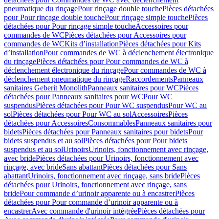
pneumatique du rinçage
Pour rinçage double touche
Pièces détachées
pour Pour rinçage double touche
Pour rinçage simple touche
Pièces
détachées pour Pour rinçage simple touche
Accessoires pour
commandes de WC
Pièces détachées pour Accessoires pour
commandes de WC
Kits d’installation
Pièces détachées pour Kits
d’installation
Pour commandes de WC à déclenchement électronique
du rinçage
Pièces détachées pour Pour commandes de WC à
déclenchement électronique du rinçage
Pour commandes de WC à
déclenchement pneumatique du rinçage
Raccordements
Panneaux
sanitaires Geberit Monolith
Panneaux sanitaires pour WC
Pièces
détachées pour Panneaux sanitaires pour WC
Pour WC
suspendus
Pièces détachées pour Pour WC suspendus
Pour WC au
sol
Pièces détachées pour Pour WC au sol
Accessoires
Pièces
détachées pour Accessoires
Consommables
Panneaux sanitaires pour
bidets
Pièces détachées pour Panneaux sanitaires pour bidets
Pour
bidets suspendus et au sol
Pièces détachées pour Pour bidets
suspendus et au sol
Urinoirs
Urinoirs, fonctionnement avec rinçage,
avec bride
Pièces détachées pour Urinoirs, fonctionnement avec
rinçage, avec bride
Sans abattant
Pièces détachées pour Sans
abattant
Urinoirs, fonctionnement avec rinçage, sans bride
Pièces
détachées pour Urinoirs, fonctionnement avec rinçage, sans
bride
Pour commande d’urinoir apparente ou à encastrer
Pièces
détachées pour Pour commande d’urinoir apparente ou à
encastrer
Avec commande d'urinoir intégrée
Pièces détachées pour