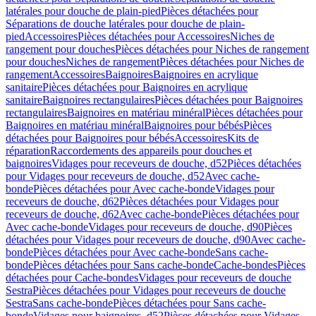
latérales pour douche de plain-pied
Pièces détachées pour
Séparations de douche latérales pour douche de plain-
pied
Accessoires
Pièces détachées pour Accessoires
Niches de
rangement pour douches
Pièces détachées pour Niches de rangement
pour douches
Niches de rangement
Pièces détachées pour Niches de
rangement
Accessoires
Baignoires
Baignoires en acrylique
sanitaire
Pièces détachées pour Baignoires en acrylique
sanitaire
Baignoires rectangulaires
Pièces détachées pour Baignoires
rectangulaires
Baignoires en matériau minéral
Pièces détachées pour
Baignoires en matériau minéral
Baignoires pour bébés
Pièces
détachées pour Baignoires pour bébés
Accessoires
Kits de
réparation
Raccordements des appareils pour douches et
baignoires
Vidages pour receveurs de douche, d52
Pièces détachées
pour Vidages pour receveurs de douche, d52
Avec cache-
bonde
Pièces détachées pour Avec cache-bonde
Vidages pour
receveurs de douche, d62
Pièces détachées pour Vidages pour
receveurs de douche, d62
Avec cache-bonde
Pièces détachées pour
Avec cache-bonde
Vidages pour receveurs de douche, d90
Pièces
détachées pour Vidages pour receveurs de douche, d90
Avec cache-
bonde
Pièces détachées pour Avec cache-bonde
Sans cache-
bonde
Pièces détachées pour Sans cache-bonde
Cache-bondes
Pièces
détachées pour Cache-bondes
Vidages pour receveurs de douche
Sestra
Pièces détachées pour Vidages pour receveurs de douche
Sestra
Sans cache-bonde
Pièces détachées pour Sans cache-
bonde
Vidages pour baignoires, d52
Pièces détachées pour Vidages