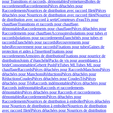
pour Transitions et raccords, démontables
Fermetures
Boîtes de
raccordement
Raccordements
Pièces détachées pour
Raccordements
Nourrices de distribution avec raccord fileté
Pièces
détachées pour Nourrices de distribution avec raccord fileté
Nourrice
de distribution avec raccord à sertir
Compteurs d'eau
Tés pour
chauffage
Transitions et raccords pour chauffage,
démontables
Raccordements pour chauffage
Pièces détachées pour
Raccordements pour chauffage
Accessoires
Isolations pour tubes et
raccords
Isolations pour raccordements
Étanchéités pour tubes et
raccords
Étanchéités pour raccords
Recouvrements pour
tubes
Recouvrement pour raccords
Fixations pour tubes
Gaines de
protection et aides à l'insertion
Fixations pour
raccordements
Armoires de distribution
Fixations pour nourrice de
distribution
Joints d’étanchéité
Packs de vis pour assemblages à
bride
Consommables
Geberit PushFit
Tubes ML
Tubes ML pour
chauffage
Raccords
Pièces détachées pour Raccords
Manchons
Pièces
détachées pour Manchons
Réductions
Pièces détachées pour
Réductions
Coudes
Pièces détachées pour Coudes
Tés
Pièces
détachées pour Tés
Raccords indémontables
Pièces détachées pour
Raccords indémontables
Raccords et raccordements,
démontables
Pièces détachées pour Raccords et raccordements,
démontables
Raccordements
Pièces détachées pour
Raccordements
Nourrices de distribution à emboîter
Pièces détachées
pour Nourrices de distribution à emboîter
Nourrices de distribution
avec raccord fileté
Pièces détachées pour Nourrices de distribution