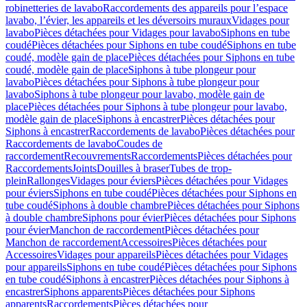
robinetteries de lavabo
Raccordements des appareils pour l’espace
lavabo, l’évier, les appareils et les déversoirs muraux
Vidages pour
lavabo
Pièces détachées pour Vidages pour lavabo
Siphons en tube
coudé
Pièces détachées pour Siphons en tube coudé
Siphons en tube
coudé, modèle gain de place
Pièces détachées pour Siphons en tube
coudé, modèle gain de place
Siphons à tube plongeur pour
lavabo
Pièces détachées pour Siphons à tube plongeur pour
lavabo
Siphons à tube plongeur pour lavabo, modèle gain de
place
Pièces détachées pour Siphons à tube plongeur pour lavabo,
modèle gain de place
Siphons à encastrer
Pièces détachées pour
Siphons à encastrer
Raccordements de lavabo
Pièces détachées pour
Raccordements de lavabo
Coudes de
raccordement
Recouvrements
Raccordements
Pièces détachées pour
Raccordements
Joints
Douilles à braser
Tubes de trop-
plein
Rallonges
Vidages pour éviers
Pièces détachées pour Vidages
pour éviers
Siphons en tube coudé
Pièces détachées pour Siphons en
tube coudé
Siphons à double chambre
Pièces détachées pour Siphons
à double chambre
Siphons pour évier
Pièces détachées pour Siphons
pour évier
Manchon de raccordement
Pièces détachées pour
Manchon de raccordement
Accessoires
Pièces détachées pour
Accessoires
Vidages pour appareils
Pièces détachées pour Vidages
pour appareils
Siphons en tube coudé
Pièces détachées pour Siphons
en tube coudé
Siphons à encastrer
Pièces détachées pour Siphons à
encastrer
Siphons apparents
Pièces détachées pour Siphons
apparents
Raccordements
Pièces détachées pour