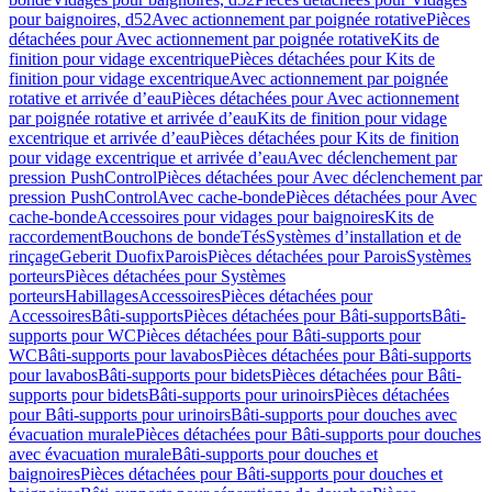
pour baignoires, d52
Avec actionnement par poignée rotative
Pièces
détachées pour Avec actionnement par poignée rotative
Kits de
finition pour vidage excentrique
Pièces détachées pour Kits de
finition pour vidage excentrique
Avec actionnement par poignée
rotative et arrivée d’eau
Pièces détachées pour Avec actionnement
par poignée rotative et arrivée d’eau
Kits de finition pour vidage
excentrique et arrivée d’eau
Pièces détachées pour Kits de finition
pour vidage excentrique et arrivée d’eau
Avec déclenchement par
pression PushControl
Pièces détachées pour Avec déclenchement par
pression PushControl
Avec cache-bonde
Pièces détachées pour Avec
cache-bonde
Accessoires pour vidages pour baignoires
Kits de
raccordement
Bouchons de bonde
Tés
Systèmes d’installation et de
rinçage
Geberit Duofix
Parois
Pièces détachées pour Parois
Systèmes
porteurs
Pièces détachées pour Systèmes
porteurs
Habillages
Accessoires
Pièces détachées pour
Accessoires
Bâti-supports
Pièces détachées pour Bâti-supports
Bâti-
supports pour WC
Pièces détachées pour Bâti-supports pour
WC
Bâti-supports pour lavabos
Pièces détachées pour Bâti-supports
pour lavabos
Bâti-supports pour bidets
Pièces détachées pour Bâti-
supports pour bidets
Bâti-supports pour urinoirs
Pièces détachées
pour Bâti-supports pour urinoirs
Bâti-supports pour douches avec
évacuation murale
Pièces détachées pour Bâti-supports pour douches
avec évacuation murale
Bâti-supports pour douches et
baignoires
Pièces détachées pour Bâti-supports pour douches et