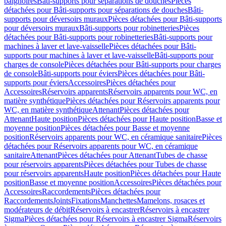
baignoires
Bâti-supports pour séparations de douches
Pièces
détachées pour Bâti-supports pour séparations de douches
Bâti-
supports pour déversoirs muraux
Pièces détachées pour Bâti-supports
pour déversoirs muraux
Bâti-supports pour robinetteries
Pièces
détachées pour Bâti-supports pour robinetteries
Bâti-supports pour
machines à laver et lave-vaisselle
Pièces détachées pour Bâti-
supports pour machines à laver et lave-vaisselle
Bâti-supports pour
charges de console
Pièces détachées pour Bâti-supports pour charges
de console
Bâti-supports pour éviers
Pièces détachées pour Bâti-
supports pour éviers
Accessoires
Pièces détachées pour
Accessoires
Réservoirs apparents
Réservoirs apparents pour WC, en
matière synthétique
Pièces détachées pour Réservoirs apparents pour
WC, en matière synthétique
Attenant
Pièces détachées pour
Attenant
Haute position
Pièces détachées pour Haute position
Basse et
moyenne position
Pièces détachées pour Basse et moyenne
position
Réservoirs apparents pour WC, en céramique sanitaire
Pièces
détachées pour Réservoirs apparents pour WC, en céramique
sanitaire
Attenant
Pièces détachées pour Attenant
Tubes de chasse
pour réservoirs apparents
Pièces détachées pour Tubes de chasse
pour réservoirs apparents
Haute position
Pièces détachées pour Haute
position
Basse et moyenne position
Accessoires
Pièces détachées pour
Accessoires
Raccordements
Pièces détachées pour
Raccordements
Joints
Fixations
Manchettes
Mamelons, rosaces et
modérateurs de débit
Réservoirs à encastrer
Réservoirs à encastrer
Sigma
Pièces détachées pour Réservoirs à encastrer Sigma
Réservoirs