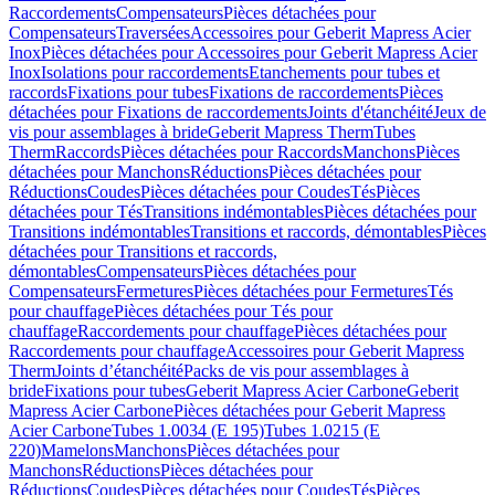
Raccordements
Compensateurs
Pièces détachées pour
Compensateurs
Traversées
Accessoires pour Geberit Mapress Acier
Inox
Pièces détachées pour Accessoires pour Geberit Mapress Acier
Inox
Isolations pour raccordements
Etanchements pour tubes et
raccords
Fixations pour tubes
Fixations de raccordements
Pièces
détachées pour Fixations de raccordements
Joints d'étanchéité
Jeux de
vis pour assemblages à bride
Geberit Mapress Therm
Tubes
Therm
Raccords
Pièces détachées pour Raccords
Manchons
Pièces
détachées pour Manchons
Réductions
Pièces détachées pour
Réductions
Coudes
Pièces détachées pour Coudes
Tés
Pièces
détachées pour Tés
Transitions indémontables
Pièces détachées pour
Transitions indémontables
Transitions et raccords, démontables
Pièces
détachées pour Transitions et raccords,
démontables
Compensateurs
Pièces détachées pour
Compensateurs
Fermetures
Pièces détachées pour Fermetures
Tés
pour chauffage
Pièces détachées pour Tés pour
chauffage
Raccordements pour chauffage
Pièces détachées pour
Raccordements pour chauffage
Accessoires pour Geberit Mapress
Therm
Joints d’étanchéité
Packs de vis pour assemblages à
bride
Fixations pour tubes
Geberit Mapress Acier Carbone
Geberit
Mapress Acier Carbone
Pièces détachées pour Geberit Mapress
Acier Carbone
Tubes 1.0034 (E 195)
Tubes 1.0215 (E
220)
Mamelons
Manchons
Pièces détachées pour
Manchons
Réductions
Pièces détachées pour
Réductions
Coudes
Pièces détachées pour Coudes
Tés
Pièces