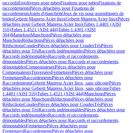
raccords
Enjoliveurs pour tubes
Fixations pour tubes
Fixations de
raccordements
Pièces détachées pour Fixations de
raccordements
Joints d'étanchéité
Jeux de vis pour assemblages de
brides
Geberit Mapress Acier Inox
Geberit Mapress Acier Inox
Pièces
détachées pour Geberit Mapress Acier Inox
Tubes 1.4401 (AISI
316)
Tubes 1.4521 (AISI 444)
Tubes 1.4301 (AISI
304)
Mamelons
Manchons
Pièces détachées pour
Manchons
Réductions
Pièces détachées pour
Réductions
Coudes
Pièces détachées pour Coudes
Tés
Pièces
détachées pour Tés
Raccords indémontables
Pièces détachées pour
Raccords indémontables
Raccords et raccordements,
démontables
Pièces détachées pour Raccords et raccordements,
démontables
Compensateurs
Pièces détachées pour
Compensateurs
Traversées
Fermetures
Pièces détachées pour
Fermetures
Raccordements
Pièces détachées pour
Raccordements
Geberit Mapress Acier Inox, sans silicone
Pièces
détachées pour Geberit Mapress Acier Inox, sans silicone
Tubes
1.4401 (AISI 316)
Tubes 1.4521 (AISI 444)
Manchons
Pièces
détachées pour Manchons
Réductions
Pièces détachées pour
Réductions
Coudes
Pièces détachées pour Coudes
Tés
Pièces
détachées pour Tés
Raccords indémontables
Pièces détachées pour
Raccords indémontables
Raccords et raccordements,
démontables
Pièces détachées pour Raccords et raccordements,
démontables
Fermetures
Pièces détachées pour
Fermetures
Raccordements
Pièces détachées pour