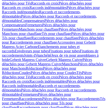
détachées pour Tés
Raccords en croix
Pièces détachées pour
Raccords en croix
Raccords indémontables
Pièces détachées pour
Raccords indémontables
Raccords et raccordements,
démontables
Pièces détachées pour Raccords et raccordements,
démontables
Compensateurs
Pièces détachées pour
Compensateurs
Fermetures
Pièces détachées pour
Fermetures
Manchons pour chauffage
Pièces détachées pour
Manchons pour chauffage
Tés pour chauffage
Pièces détachées pour
Tés pour chauffage
Raccordements pour chauffage
Pièces détachées
pour Raccordements pour chauffage
Accessoires pour Geberit
Mapress Acier Carbone
Etanchements pour tubes et
raccords
Enjoliveurs pour tubes
Fixations pour tubes
Fixations de
raccordements
Joints d'étanchéité
Jeux de vis pour assemblages à
bride
Geberit Mapress Cuivre
Geberit Mapress Cuivre
Pièces
détachées pour Geberit Mapress Cuivre
Manchons
Pièces détachées
pour Manchons
Réductions
Pièces détachées pour
Réductions
Coudes
Pièces détachées pour Coudes
Tés
Pièces
détachées pour Tés
Raccords en croix
Pièces détachées pour
Raccords en croix
Raccords indémontables
Pièces détachées pour
Raccords indémontables
Raccords et raccordements,
démontables
Pièces détachées pour Raccords et raccordements,
démontables
Fermetures
Pièces détachées pour
Fermetures
Raccordements
Pièces détachées pour Raccordements
Tés
pour chauffage
Pièces détachées pour Tés pour
chauffage
Raccordements pour chauffage
Pièces détachées pour