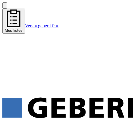
Vers « geberit.fr »
Mes listes