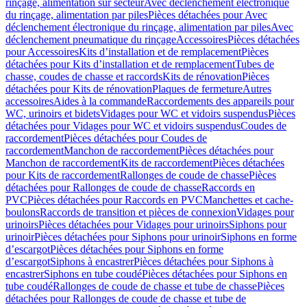
rinçage, alimentation sur secteur
Avec déclenchement électronique
du rinçage, alimentation par piles
Pièces détachées pour Avec
déclenchement électronique du rinçage, alimentation par piles
Avec
déclenchement pneumatique du rinçage
Accessoires
Pièces détachées
pour Accessoires
Kits d’installation et de remplacement
Pièces
détachées pour Kits d’installation et de remplacement
Tubes de
chasse, coudes de chasse et raccords
Kits de rénovation
Pièces
détachées pour Kits de rénovation
Plaques de fermeture
Autres
accessoires
Aides à la commande
Raccordements des appareils pour
WC, urinoirs et bidets
Vidages pour WC et vidoirs suspendus
Pièces
détachées pour Vidages pour WC et vidoirs suspendus
Coudes de
raccordement
Pièces détachées pour Coudes de
raccordement
Manchon de raccordement
Pièces détachées pour
Manchon de raccordement
Kits de raccordement
Pièces détachées
pour Kits de raccordement
Rallonges de coude de chasse
Pièces
détachées pour Rallonges de coude de chasse
Raccords en
PVC
Pièces détachées pour Raccords en PVC
Manchettes et cache-
boulons
Raccords de transition et pièces de connexion
Vidages pour
urinoirs
Pièces détachées pour Vidages pour urinoirs
Siphons pour
urinoir
Pièces détachées pour Siphons pour urinoir
Siphons en forme
d’escargot
Pièces détachées pour Siphons en forme
d’escargot
Siphons à encastrer
Pièces détachées pour Siphons à
encastrer
Siphons en tube coudé
Pièces détachées pour Siphons en
tube coudé
Rallonges de coude de chasse et tube de chasse
Pièces
détachées pour Rallonges de coude de chasse et tube de