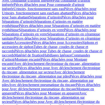
Avec commande d'urinoir intégrée
Pour commande d'urinoir
intégrée
Pièces détachées pour Pour commande d'urinoir
intégrée
Urinoirs, fonctionnement sans eau
Pièces détachées pour
Urinoirs, fonctionnement sans eau
Sans abattant
Pièces détachées
pour Sans abattant
Séparations d’urinoirs
Pièces détachées pour
Séparations d’urinoirs
Séparations d’urinoirs en matière
synthétique
Pièces détachées pour Séparations d’urinoirs en matière
synthétique
Séparations d’urinoirs en verre
Pièces détachées pour
Séparations d’urinoirs en verre
Séparations d’urinoirs en céramique
sanitaire
Pièces détachées pour Séparations d’urinoirs en céramique
sanitaire
Accessoires
Pièces détachées pour Accessoires
Siphons et
accessoires de siphon
Tubes de chasse, coudes de chasse et
raccords
Pièces détachées pour Tubes de chasse, coudes de chasse et
raccords
Matériel de fixation
Habillages latéraux
Commandes
dʼurinoir
Montage encastré
Pièces détachées pour Montage
encastré
Avec déclenchement électronique du rinçage, alimentation
sur secteur
Pièces détachées pour Avec déclenchement électronique
du rinçage, alimentation sur secteur
Avec déclenchement
électronique du rinçage, alimentation par piles
Pièces détachées pour
Avec déclenchement électronique du rinçage, alimentation par
piles
Avec déclenchement pneumatique du rinçage
Pièces détachées
pour Avec déclenchement pneumatique du rinçage
Montage en
apparent
Pièces détachées pour Montage en apparent
Avec
déclenchement électronique du rinçage, alimentation sur
secteur
Pièces détachées pour Avec déclenchement électronique du