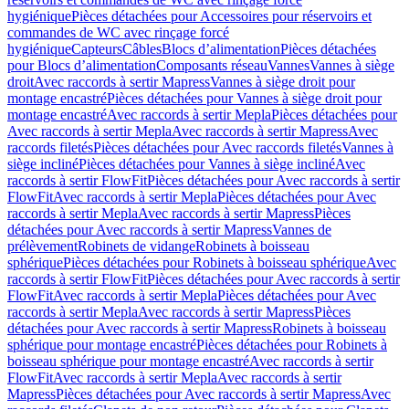
hygiénique
Pièces détachées pour Accessoires pour réservoirs et
commandes de WC avec rinçage forcé
hygiénique
Capteurs
Câbles
Blocs d’alimentation
Pièces détachées
pour Blocs d’alimentation
Composants réseau
Vannes
Vannes à siège
droit
Avec raccords à sertir Mapress
Vannes à siège droit pour
montage encastré
Pièces détachées pour Vannes à siège droit pour
montage encastré
Avec raccords à sertir Mepla
Pièces détachées pour
Avec raccords à sertir Mepla
Avec raccords à sertir Mapress
Avec
raccords filetés
Pièces détachées pour Avec raccords filetés
Vannes à
siège incliné
Pièces détachées pour Vannes à siège incliné
Avec
raccords à sertir FlowFit
Pièces détachées pour Avec raccords à sertir
FlowFit
Avec raccords à sertir Mepla
Pièces détachées pour Avec
raccords à sertir Mepla
Avec raccords à sertir Mapress
Pièces
détachées pour Avec raccords à sertir Mapress
Vannes de
prélèvement
Robinets de vidange
Robinets à boisseau
sphérique
Pièces détachées pour Robinets à boisseau sphérique
Avec
raccords à sertir FlowFit
Pièces détachées pour Avec raccords à sertir
FlowFit
Avec raccords à sertir Mepla
Pièces détachées pour Avec
raccords à sertir Mepla
Avec raccords à sertir Mapress
Pièces
détachées pour Avec raccords à sertir Mapress
Robinets à boisseau
sphérique pour montage encastré
Pièces détachées pour Robinets à
boisseau sphérique pour montage encastré
Avec raccords à sertir
FlowFit
Avec raccords à sertir Mepla
Avec raccords à sertir
Mapress
Pièces détachées pour Avec raccords à sertir Mapress
Avec