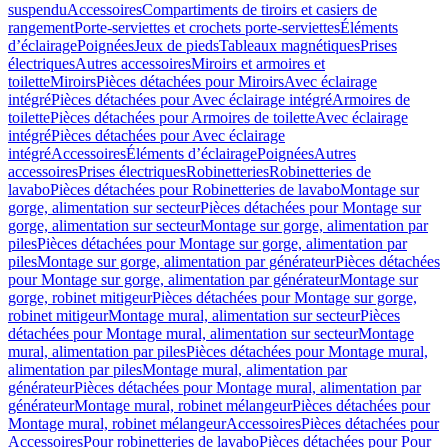
suspendu
Accessoires
Compartiments de tiroirs et casiers de
rangement
Porte-serviettes et crochets porte-serviettes
Éléments
d’éclairage
Poignées
Jeux de pieds
Tableaux magnétiques
Prises
électriques
Autres accessoires
Miroirs et armoires et
toilette
Miroirs
Pièces détachées pour Miroirs
Avec éclairage
intégré
Pièces détachées pour Avec éclairage intégré
Armoires de
toilette
Pièces détachées pour Armoires de toilette
Avec éclairage
intégré
Pièces détachées pour Avec éclairage
intégré
Accessoires
Éléments d’éclairage
Poignées
Autres
accessoires
Prises électriques
Robinetteries
Robinetteries de
lavabo
Pièces détachées pour Robinetteries de lavabo
Montage sur
gorge, alimentation sur secteur
Pièces détachées pour Montage sur
gorge, alimentation sur secteur
Montage sur gorge, alimentation par
piles
Pièces détachées pour Montage sur gorge, alimentation par
piles
Montage sur gorge, alimentation par générateur
Pièces détachées
pour Montage sur gorge, alimentation par générateur
Montage sur
gorge, robinet mitigeur
Pièces détachées pour Montage sur gorge,
robinet mitigeur
Montage mural, alimentation sur secteur
Pièces
détachées pour Montage mural, alimentation sur secteur
Montage
mural, alimentation par piles
Pièces détachées pour Montage mural,
alimentation par piles
Montage mural, alimentation par
générateur
Pièces détachées pour Montage mural, alimentation par
générateur
Montage mural, robinet mélangeur
Pièces détachées pour
Montage mural, robinet mélangeur
Accessoires
Pièces détachées pour
Accessoires
Pour robinetteries de lavabo
Pièces détachées pour Pour