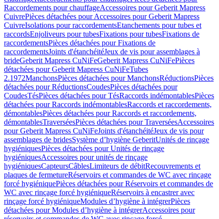
Raccordements pour chauffage
Accessoires pour Geberit Mapress
Cuivre
Pièces détachées pour Accessoires pour Geberit Mapress
Cuivre
Isolations pour raccordements
Etanchements pour tubes et
raccords
Enjoliveurs pour tubes
Fixations pour tubes
Fixations de
raccordements
Pièces détachées pour Fixations de
raccordements
Joints d'étanchéité
Jeux de vis pour assemblages à
bride
Geberit Mapress CuNiFe
Geberit Mapress CuNiFe
Pièces
détachées pour Geberit Mapress CuNiFe
Tubes
2.1972
Manchons
Pièces détachées pour Manchons
Réductions
Pièces
détachées pour Réductions
Coudes
Pièces détachées pour
Coudes
Tés
Pièces détachées pour Tés
Raccords indémontables
Pièces
détachées pour Raccords indémontables
Raccords et raccordements,
démontables
Pièces détachées pour Raccords et raccordements,
démontables
Traversées
Pièces détachées pour Traversées
Accessoires
pour Geberit Mapress CuNiFe
Joints d'étanchéité
Jeux de vis pour
assemblages de brides
Système d’hygiène Geberit
Unités de rinçage
hygiéniques
Pièces détachées pour Unités de rinçage
hygiéniques
Accessoires pour unités de rinçage
hygiéniques
Capteurs
Câbles
Limiteurs de débit
Recouvrements et
plaques de fermeture
Réservoirs et commandes de WC avec rinçage
forcé hygiénique
Pièces détachées pour Réservoirs et commandes de
WC avec rinçage forcé hygiénique
Réservoirs à encastrer avec
rinçage forcé hygiénique
Modules d’hygiène à intégrer
Pièces
détachées pour Modules d’hygiène à intégrer
Accessoires pour
réservoirs et commandes de WC avec rinçage forcé