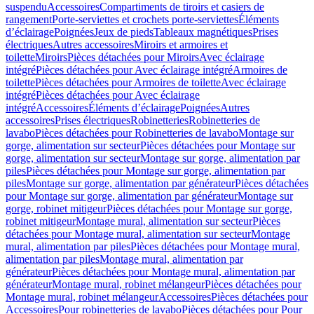
suspendu
Accessoires
Compartiments de tiroirs et casiers de
rangement
Porte-serviettes et crochets porte-serviettes
Éléments
d’éclairage
Poignées
Jeux de pieds
Tableaux magnétiques
Prises
électriques
Autres accessoires
Miroirs et armoires et
toilette
Miroirs
Pièces détachées pour Miroirs
Avec éclairage
intégré
Pièces détachées pour Avec éclairage intégré
Armoires de
toilette
Pièces détachées pour Armoires de toilette
Avec éclairage
intégré
Pièces détachées pour Avec éclairage
intégré
Accessoires
Éléments d’éclairage
Poignées
Autres
accessoires
Prises électriques
Robinetteries
Robinetteries de
lavabo
Pièces détachées pour Robinetteries de lavabo
Montage sur
gorge, alimentation sur secteur
Pièces détachées pour Montage sur
gorge, alimentation sur secteur
Montage sur gorge, alimentation par
piles
Pièces détachées pour Montage sur gorge, alimentation par
piles
Montage sur gorge, alimentation par générateur
Pièces détachées
pour Montage sur gorge, alimentation par générateur
Montage sur
gorge, robinet mitigeur
Pièces détachées pour Montage sur gorge,
robinet mitigeur
Montage mural, alimentation sur secteur
Pièces
détachées pour Montage mural, alimentation sur secteur
Montage
mural, alimentation par piles
Pièces détachées pour Montage mural,
alimentation par piles
Montage mural, alimentation par
générateur
Pièces détachées pour Montage mural, alimentation par
générateur
Montage mural, robinet mélangeur
Pièces détachées pour
Montage mural, robinet mélangeur
Accessoires
Pièces détachées pour
Accessoires
Pour robinetteries de lavabo
Pièces détachées pour Pour