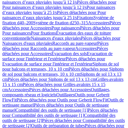
naissances d’eaux pluviales jusqu’à 12 l/s
Pièces détachées pour
Pour naissances d’eaux pluviales jusqu’à 12 l/s
Pour naissances
d’eaux pluviales jusqu’à 25 l/s
Pièces détachées pour Pour
naissances d’eaux pluviales jusqu’à 25 l/s
Fixations
Système de
fixation d40–200
Système de fixation d250–315
Accessoires
Pièces
détachées pour Accessoires
Pour naissances
Pièces détachées pour
Pour naissances
Pour fixations
Évacuation des eaux de toiture
conventionnelle
Naissances d'eaux pluviales
Pièces détachées pour
Naissances d'eaux pluviales
Raccords au pare-vapeur
Pièces
détachées pour Raccords au pare-vapeur
Accessoires
Pièces
détachées pour Accessoires
Évacuation des sols
Evacuation de
surface pour l'intérieur et l'extérieur
Pièces détachées pour
Evacuation de surface pour l'intérieur et l'extérieur
Siphons de sol
pour balcons et terrasses, 10 x 10 cm
Pièces détachées pour Siphons
de sol pour balcons et terrasses, 10 x 10 cm
Siphons de sol 13 x 13
cm
Pièces détachées pour Siphons de sol 13 x 13 cm
Grilles-avaloirs
15 x 15 cm
Pièces détachées pour Grilles-avaloirs 15 x 15
cm
Accessoires
Pièces détachées pour Accessoires
Outillages,
composants réseau et logiciels
Outillages
Outils pour Geberit
FlowFit
Pièces détachées pour Outils pour Geberit FlowFit
Outils de
sertissage manuel
Pièces détachées pour Outils de sertissage
manuel
Compatibilité des outils de sertissage [1]
Pièces détachées
pour Compatibilité des outils de sertissage [1]
Compatibilité des
outils de sertissage [2]
Pièces détachées pour Compatibilité des outils
de sertissage [2]
Outils de préparation de tubes
Pièces détachées pour