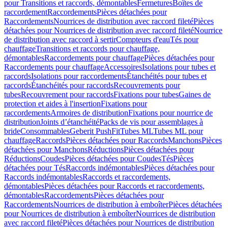
pour Transitions et raccords, démontables
Fermetures
Boîtes de
raccordement
Raccordements
Pièces détachées pour
Raccordements
Nourrices de distribution avec raccord fileté
Pièces
détachées pour Nourrices de distribution avec raccord fileté
Nourrice
de distribution avec raccord à sertir
Compteurs d'eau
Tés pour
chauffage
Transitions et raccords pour chauffage,
démontables
Raccordements pour chauffage
Pièces détachées pour
Raccordements pour chauffage
Accessoires
Isolations pour tubes et
raccords
Isolations pour raccordements
Étanchéités pour tubes et
raccords
Étanchéités pour raccords
Recouvrements pour
tubes
Recouvrement pour raccords
Fixations pour tubes
Gaines de
protection et aides à l'insertion
Fixations pour
raccordements
Armoires de distribution
Fixations pour nourrice de
distribution
Joints d’étanchéité
Packs de vis pour assemblages à
bride
Consommables
Geberit PushFit
Tubes ML
Tubes ML pour
chauffage
Raccords
Pièces détachées pour Raccords
Manchons
Pièces
détachées pour Manchons
Réductions
Pièces détachées pour
Réductions
Coudes
Pièces détachées pour Coudes
Tés
Pièces
détachées pour Tés
Raccords indémontables
Pièces détachées pour
Raccords indémontables
Raccords et raccordements,
démontables
Pièces détachées pour Raccords et raccordements,
démontables
Raccordements
Pièces détachées pour
Raccordements
Nourrices de distribution à emboîter
Pièces détachées
pour Nourrices de distribution à emboîter
Nourrices de distribution
avec raccord fileté
Pièces détachées pour Nourrices de distribution