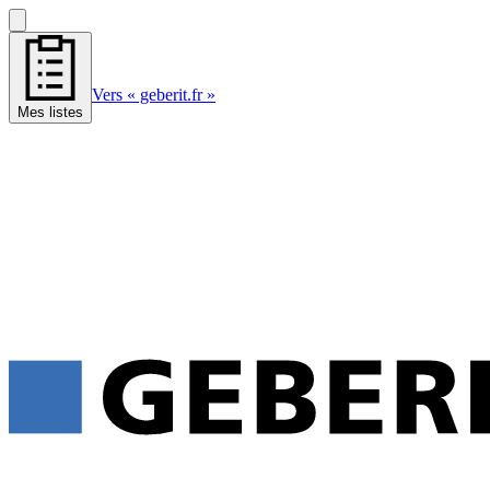
Vers « geberit.fr »
Mes listes