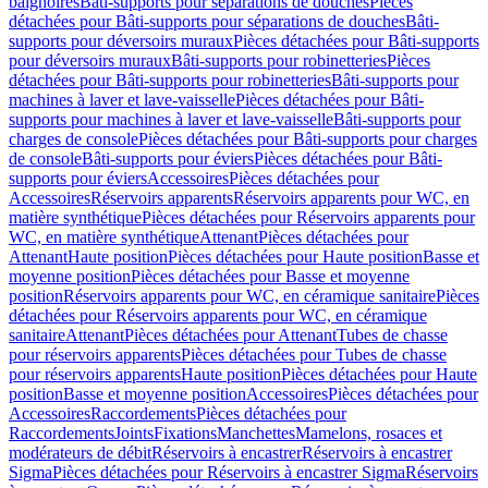
baignoires
Bâti-supports pour séparations de douches
Pièces
détachées pour Bâti-supports pour séparations de douches
Bâti-
supports pour déversoirs muraux
Pièces détachées pour Bâti-supports
pour déversoirs muraux
Bâti-supports pour robinetteries
Pièces
détachées pour Bâti-supports pour robinetteries
Bâti-supports pour
machines à laver et lave-vaisselle
Pièces détachées pour Bâti-
supports pour machines à laver et lave-vaisselle
Bâti-supports pour
charges de console
Pièces détachées pour Bâti-supports pour charges
de console
Bâti-supports pour éviers
Pièces détachées pour Bâti-
supports pour éviers
Accessoires
Pièces détachées pour
Accessoires
Réservoirs apparents
Réservoirs apparents pour WC, en
matière synthétique
Pièces détachées pour Réservoirs apparents pour
WC, en matière synthétique
Attenant
Pièces détachées pour
Attenant
Haute position
Pièces détachées pour Haute position
Basse et
moyenne position
Pièces détachées pour Basse et moyenne
position
Réservoirs apparents pour WC, en céramique sanitaire
Pièces
détachées pour Réservoirs apparents pour WC, en céramique
sanitaire
Attenant
Pièces détachées pour Attenant
Tubes de chasse
pour réservoirs apparents
Pièces détachées pour Tubes de chasse
pour réservoirs apparents
Haute position
Pièces détachées pour Haute
position
Basse et moyenne position
Accessoires
Pièces détachées pour
Accessoires
Raccordements
Pièces détachées pour
Raccordements
Joints
Fixations
Manchettes
Mamelons, rosaces et
modérateurs de débit
Réservoirs à encastrer
Réservoirs à encastrer
Sigma
Pièces détachées pour Réservoirs à encastrer Sigma
Réservoirs