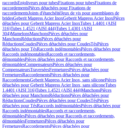
raccords
Enjoliveurs pour tubes
Fixations pour tubes
Fixations de
raccordements
Pièces détachées pour Fixations de
raccordements
Joints d'étanchéité
Jeux de vis pour assemblages de
brides
Geberit Mapress Acier Inox
Geberit Mapress Acier Inox
Pièces
détachées pour Geberit Mapress Acier Inox
Tubes 1.4401 (AISI
316)
Tubes 1.4521 (AISI 444)
Tubes 1.4301 (AISI
304)
Mamelons
Manchons
Pièces détachées pour
Manchons
Réductions
Pièces détachées pour
Réductions
Coudes
Pièces détachées pour Coudes
Tés
Pièces
détachées pour Tés
Raccords indémontables
Pièces détachées pour
Raccords indémontables
Raccords et raccordements,
démontables
Pièces détachées pour Raccords et raccordements,
démontables
Compensateurs
Pièces détachées pour
Compensateurs
Traversées
Fermetures
Pièces détachées pour
Fermetures
Raccordements
Pièces détachées pour
Raccordements
Geberit Mapress Acier Inox, sans silicone
Pièces
détachées pour Geberit Mapress Acier Inox, sans silicone
Tubes
1.4401 (AISI 316)
Tubes 1.4521 (AISI 444)
Manchons
Pièces
détachées pour Manchons
Réductions
Pièces détachées pour
Réductions
Coudes
Pièces détachées pour Coudes
Tés
Pièces
détachées pour Tés
Raccords indémontables
Pièces détachées pour
Raccords indémontables
Raccords et raccordements,
démontables
Pièces détachées pour Raccords et raccordements,
démontables
Fermetures
Pièces détachées pour
Fermetures
Raccordements
Pièces détachées pour