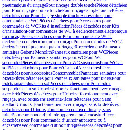
pneumatique du rinçage
Pour rinçage double touche
Pièces détachées
pour Pour rinçage double touche
Pour rinçage simple touche
Pièces
détachées pour Pour rinçage simple touche
Accessoires pour
commandes de WC
Pièces détachées pour Accessoires pour
commandes de WC
Kits d’installation
Pièces détachées pour Kits
d’installation
Pour commandes de WC à déclenchement électronique
du rinçage
Pièces détachées pour Pour commandes de WC à
déclenchement électronique du rinçage
Pour commandes de WC à
déclenchement pneumatique du rinçage
Raccordements
Panneaux
sanitaires Geberit Monolith
Panneaux sanitaires pour WC
Pièces
détachées pour Panneaux sanitaires pour WC
Pour WC
suspendus
Pièces détachées pour Pour WC suspendus
Pour WC au
sol
Pièces détachées pour Pour WC au sol
Accessoires
Pièces
détachées pour Accessoires
Consommables
Panneaux sanitaires pour
bidets
Pièces détachées pour Panneaux sanitaires pour bidets
Pour
bidets suspendus et au sol
Pièces détachées pour Pour bidets
suspendus et au sol
Urinoirs
Urinoirs, fonctionnement avec rinçage,
avec bride
Pièces détachées pour Urinoirs, fonctionnement avec
rinçage, avec bride
Sans abattant
Pièces détachées pour Sans
abattant
Urinoirs, fonctionnement avec rinçage, sans bride
Pièces
détachées pour Urinoirs, fonctionnement avec rinçage, sans
bride
Pour commande d’urinoir apparente ou à encastrer
Pièces
détachées pour Pour commande d’urinoir apparente ou à
encastrer
Avec commande d'urinoir intégrée
Pièces détachées pour