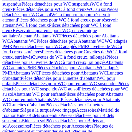
suspendus
Pièces détachées pour WC suspendus
WC à fond
creux
Pièces détachées pour WC à fond creux
WC au sol
Pièces
détachées pour WC au sol
WC à fond creux pour réservoir
attenant
Pièces détachées pour WC à fond creux pour réservoir
attenant
WC à fond creux
Pièces détachées pour WC à fond
creux
Réservoirs apparents pour WC, en céramique
sanitaire
Attenant
Abattants WC
Pièces détachées pour Abattants
WC
Abattants WC
Pièces détachées pour Abattants WC
WC adaptés
PMR
Pièces détachées pour WC adaptés PMR
Cuvettes de WC à
fond creux, surélevés
Pièces détachées pour Cuvettes de WC à fond
creux, surélevés
Cuvettes de WC à fond creux, rallongés
Pièces
détachées pour Cuvettes de WC à fond creux, rallongés
Abattants
WC adaptés PMR
Pièces détachées pour Abattants WC adaptés
PMR
Abattants WC
Pièces détachées pour Abattants WC
Lunettes
d’abattant
Pièces détachées pour Lunettes d’abattant
WC pour
enfants
Pièces détachées pour WC pour enfants
WC suspendus
Pièces
détachées pour WC suspendus
WC au sol
Pièces détachées pour WC
au sol
Abattants WC pour enfants
Pièces détachées pour Abattants
WC pour enfants
Abattants WC
Pièces détachées pour Abattants
WC
Lunettes d’abattant
Pièces détachées pour Lunettes
d’abattant
Siège à la turque
Avec rinçage
Accessoires
Matériel de
fixation
Bidets
Bidets suspendus
Pièces détachées pour Bidets
suspendus
Bidets au sol
Pièces détachées pour Bidets au
sol
Accessoires
Pièces détachées pour Accessoires
Plaques de
déclenchement et commandes de WC
Plaques de