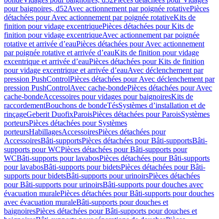
pour baignoires, d52
Avec actionnement par poignée rotative
Pièces
détachées pour Avec actionnement par poignée rotative
Kits de
finition pour vidage excentrique
Pièces détachées pour Kits de
finition pour vidage excentrique
Avec actionnement par poignée
rotative et arrivée d’eau
Pièces détachées pour Avec actionnement
par poignée rotative et arrivée d’eau
Kits de finition pour vidage
excentrique et arrivée d’eau
Pièces détachées pour Kits de finition
pour vidage excentrique et arrivée d’eau
Avec déclenchement par
pression PushControl
Pièces détachées pour Avec déclenchement par
pression PushControl
Avec cache-bonde
Pièces détachées pour Avec
cache-bonde
Accessoires pour vidages pour baignoires
Kits de
raccordement
Bouchons de bonde
Tés
Systèmes d’installation et de
rinçage
Geberit Duofix
Parois
Pièces détachées pour Parois
Systèmes
porteurs
Pièces détachées pour Systèmes
porteurs
Habillages
Accessoires
Pièces détachées pour
Accessoires
Bâti-supports
Pièces détachées pour Bâti-supports
Bâti-
supports pour WC
Pièces détachées pour Bâti-supports pour
WC
Bâti-supports pour lavabos
Pièces détachées pour Bâti-supports
pour lavabos
Bâti-supports pour bidets
Pièces détachées pour Bâti-
supports pour bidets
Bâti-supports pour urinoirs
Pièces détachées
pour Bâti-supports pour urinoirs
Bâti-supports pour douches avec
évacuation murale
Pièces détachées pour Bâti-supports pour douches
avec évacuation murale
Bâti-supports pour douches et
baignoires
Pièces détachées pour Bâti-supports pour douches et