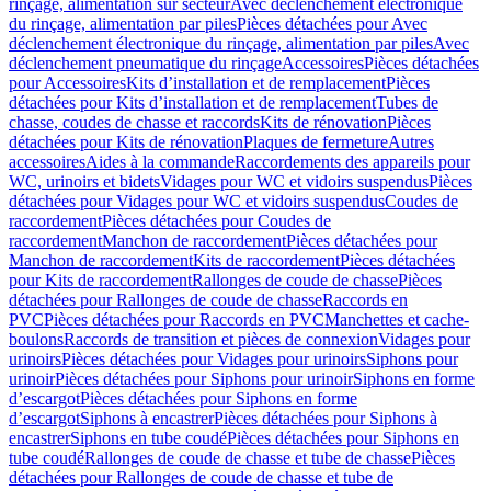
rinçage, alimentation sur secteur
Avec déclenchement électronique
du rinçage, alimentation par piles
Pièces détachées pour Avec
déclenchement électronique du rinçage, alimentation par piles
Avec
déclenchement pneumatique du rinçage
Accessoires
Pièces détachées
pour Accessoires
Kits d’installation et de remplacement
Pièces
détachées pour Kits d’installation et de remplacement
Tubes de
chasse, coudes de chasse et raccords
Kits de rénovation
Pièces
détachées pour Kits de rénovation
Plaques de fermeture
Autres
accessoires
Aides à la commande
Raccordements des appareils pour
WC, urinoirs et bidets
Vidages pour WC et vidoirs suspendus
Pièces
détachées pour Vidages pour WC et vidoirs suspendus
Coudes de
raccordement
Pièces détachées pour Coudes de
raccordement
Manchon de raccordement
Pièces détachées pour
Manchon de raccordement
Kits de raccordement
Pièces détachées
pour Kits de raccordement
Rallonges de coude de chasse
Pièces
détachées pour Rallonges de coude de chasse
Raccords en
PVC
Pièces détachées pour Raccords en PVC
Manchettes et cache-
boulons
Raccords de transition et pièces de connexion
Vidages pour
urinoirs
Pièces détachées pour Vidages pour urinoirs
Siphons pour
urinoir
Pièces détachées pour Siphons pour urinoir
Siphons en forme
d’escargot
Pièces détachées pour Siphons en forme
d’escargot
Siphons à encastrer
Pièces détachées pour Siphons à
encastrer
Siphons en tube coudé
Pièces détachées pour Siphons en
tube coudé
Rallonges de coude de chasse et tube de chasse
Pièces
détachées pour Rallonges de coude de chasse et tube de