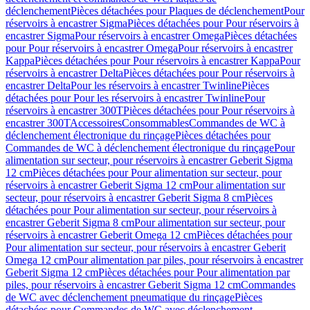
déclenchement
Pièces détachées pour Plaques de déclenchement
Pour
réservoirs à encastrer Sigma
Pièces détachées pour Pour réservoirs à
encastrer Sigma
Pour réservoirs à encastrer Omega
Pièces détachées
pour Pour réservoirs à encastrer Omega
Pour réservoirs à encastrer
Kappa
Pièces détachées pour Pour réservoirs à encastrer Kappa
Pour
réservoirs à encastrer Delta
Pièces détachées pour Pour réservoirs à
encastrer Delta
Pour les réservoirs à encastrer Twinline
Pièces
détachées pour Pour les réservoirs à encastrer Twinline
Pour
réservoirs à encastrer 300T
Pièces détachées pour Pour réservoirs à
encastrer 300T
Accessoires
Consommables
Commandes de WC à
déclenchement électronique du rinçage
Pièces détachées pour
Commandes de WC à déclenchement électronique du rinçage
Pour
alimentation sur secteur, pour réservoirs à encastrer Geberit Sigma
12 cm
Pièces détachées pour Pour alimentation sur secteur, pour
réservoirs à encastrer Geberit Sigma 12 cm
Pour alimentation sur
secteur, pour réservoirs à encastrer Geberit Sigma 8 cm
Pièces
détachées pour Pour alimentation sur secteur, pour réservoirs à
encastrer Geberit Sigma 8 cm
Pour alimentation sur secteur, pour
réservoirs à encastrer Geberit Omega 12 cm
Pièces détachées pour
Pour alimentation sur secteur, pour réservoirs à encastrer Geberit
Omega 12 cm
Pour alimentation par piles, pour réservoirs à encastrer
Geberit Sigma 12 cm
Pièces détachées pour Pour alimentation par
piles, pour réservoirs à encastrer Geberit Sigma 12 cm
Commandes
de WC avec déclenchement pneumatique du rinçage
Pièces
détachées pour Commandes de WC avec déclenchement