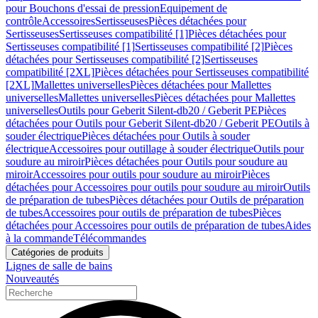
pour Bouchons d'essai de pression
Equipement de
contrôle
Accessoires
Sertisseuses
Pièces détachées pour
Sertisseuses
Sertisseuses compatibilité [1]
Pièces détachées pour
Sertisseuses compatibilité [1]
Sertisseuses compatibilité [2]
Pièces
détachées pour Sertisseuses compatibilité [2]
Sertisseuses
compatibilité [2XL]
Pièces détachées pour Sertisseuses compatibilité
[2XL]
Mallettes universelles
Pièces détachées pour Mallettes
universelles
Mallettes universelles
Pièces détachées pour Mallettes
universelles
Outils pour Geberit Silent-db20 / Geberit PE
Pièces
détachées pour Outils pour Geberit Silent-db20 / Geberit PE
Outils à
souder électrique
Pièces détachées pour Outils à souder
électrique
Accessoires pour outillage à souder électrique
Outils pour
soudure au miroir
Pièces détachées pour Outils pour soudure au
miroir
Accessoires pour outils pour soudure au miroir
Pièces
détachées pour Accessoires pour outils pour soudure au miroir
Outils
de préparation de tubes
Pièces détachées pour Outils de préparation
de tubes
Accessoires pour outils de préparation de tubes
Pièces
détachées pour Accessoires pour outils de préparation de tubes
Aides
à la commande
Télécommandes
Catégories de produits
Lignes de salle de bains
Nouveautés