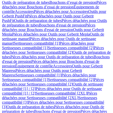
Outils de préparation de tubes
Bouchons d’essai de pression
Pièces
détachées pour Bouchons d’essai de pression
Équipements de
contrôle
Accessoires
Pièces détachées pour Accessoires
Outils pour
Geberit PushFit
Pièces détachées pour Outils pour Geberit
PushFit
Outils de préparation de tubes
Pièces détachées pour Outils
de préparation de tubes
Bouchons d'essai de pression
Pièces
détachées pour Bouchons d'essai de pression
Outils pour Geberit
Mepla
Pièces détachées pour Outils pour Geberit Mepla
Outils de
sertissage manuel
Pièces détachées pour Outils de sertissage
manuel
Sertisseuses compatibilité [1]
Pièces détachées pour
Sertisseuses compatibilité [1]
Sertisseuses compatibilité [2]
Pièces
détachées pour Sertisseuses compatibilité [2]
Outils de préparation de
tubes
Pièces détachées pour Outils de préparation de tubes
Bouchons
d'essai de pression
Pièces détachées pour Bouchons d'essai de
pression
Équipement de contrôle
Accessoires
Outils pour Geberit
Mapress
Pièces détachées pour Outils pour Geberit
Mapress
Sertisseuses compatibilité [1]
Pièces détachées pour
Sertisseuses compatibilité [1]
Sertisseuses compatibilité [2]
Pièces
détachées pour Sertisseuses compatibilité [2]
Outils de sertissage
compatibilité [1] / [2]
Pièces détachées pour Outils de sertissage
compatibilité [1] / [2]
Sertisseuses compatibilité [2XL]
Pièces
détachées pour Sertisseuses compatibilité [2XL]
Sertisseuses
compatibilité [3]
Pièces détachées pour Sertisseuses compatibilité
[3]
Outils de préparation de tubes
Pièces détachées pour Outils de
préparation de tubes
Bouchons d'essai de pression
Pièces détachées