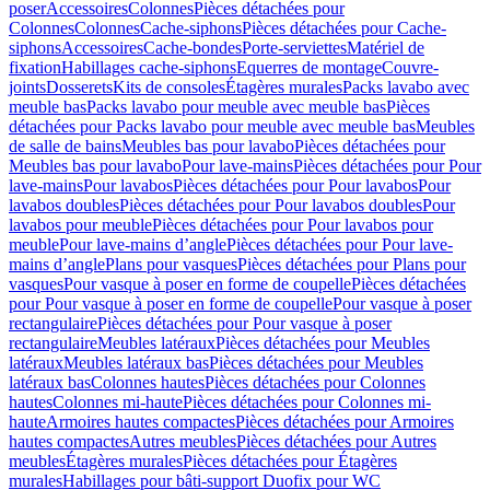
poser
Accessoires
Colonnes
Pièces détachées pour
Colonnes
Colonnes
Cache-siphons
Pièces détachées pour Cache-
siphons
Accessoires
Cache-bondes
Porte-serviettes
Matériel de
fixation
Habillages cache-siphons
Equerres de montage
Couvre-
joints
Dosserets
Kits de consoles
Étagères murales
Packs lavabo avec
meuble bas
Packs lavabo pour meuble avec meuble bas
Pièces
détachées pour Packs lavabo pour meuble avec meuble bas
Meubles
de salle de bains
Meubles bas pour lavabo
Pièces détachées pour
Meubles bas pour lavabo
Pour lave-mains
Pièces détachées pour Pour
lave-mains
Pour lavabos
Pièces détachées pour Pour lavabos
Pour
lavabos doubles
Pièces détachées pour Pour lavabos doubles
Pour
lavabos pour meuble
Pièces détachées pour Pour lavabos pour
meuble
Pour lave-mains d’angle
Pièces détachées pour Pour lave-
mains d’angle
Plans pour vasques
Pièces détachées pour Plans pour
vasques
Pour vasque à poser en forme de coupelle
Pièces détachées
pour Pour vasque à poser en forme de coupelle
Pour vasque à poser
rectangulaire
Pièces détachées pour Pour vasque à poser
rectangulaire
Meubles latéraux
Pièces détachées pour Meubles
latéraux
Meubles latéraux bas
Pièces détachées pour Meubles
latéraux bas
Colonnes hautes
Pièces détachées pour Colonnes
hautes
Colonnes mi-haute
Pièces détachées pour Colonnes mi-
haute
Armoires hautes compactes
Pièces détachées pour Armoires
hautes compactes
Autres meubles
Pièces détachées pour Autres
meubles
Étagères murales
Pièces détachées pour Étagères
murales
Habillages pour bâti-support Duofix pour WC