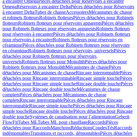
à encastrer Omega
Pièces détachées pour Réservoirs à encastrer
Omega
Réservoirs à encastrer Delta
Pièces détachées pour Réservoirs
à encastrer Delta
Tubes de chasse
Accessoires
Mécanismes de chasse
et robinets flotteurs
Robinets flotteurs
Pièces détachées pour Robinets
flotteurs
Robinets flotteurs pour réservoirs apparents
Pièces détachées
pour Robinets flotteurs pour réservoirs apparents
Robinets flotteurs
pour réservoirs à encastrer
Pièces détachées pour Robinets flotteurs
pour réservoirs à encastrer
Robinets flotteurs pour réservoirs en
céramique
Pièces détachées pour Robinets flotteurs pour réservoirs
en céramique
Robinets flotteurs pour réservoirs, universels
Pièces
détachées pour Robinets flotteurs pour réservoirs,
universels
Robinets flotteurs pour Monolith
Pièces détachées pour
Robinets flotteurs pour Monolith
Mécanismes de chasse
Pièces
détachées pour Mécanismes de chasse
Rinçage interrompable
Pièces
détachées pour Rinçage interrompable
Rinçage simple touche
Pièces
détachées pour Rinçage simple touche
Rinçage double touche
Pièces
détachées pour Rinçage double touche
Mécanismes de chasse
complets
Pièces détachées pour Mécanismes de chasse
complets
Rinçage interrompable
Pièces détachées pour Rinçage
interrompable
Rinçage simple touche
Pièces détachées pour Rinçage
simple touche
Rinçage double touche
Pièces détachées pour Rinçage
double touche
Systèmes de canalisation pour l’alimentation
Geberit
FlowFit
Tubes ML
Tubes ML pour chauffage
Raccords
Pièces
détachées pour Raccords
Manchons
Réductions
Coudes
Tés
Raccords
indémontables
Transitions et raccords, démontables
Pièces détachées