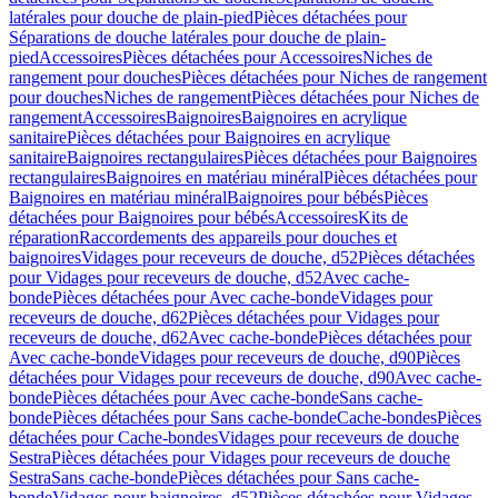
latérales pour douche de plain-pied
Pièces détachées pour
Séparations de douche latérales pour douche de plain-
pied
Accessoires
Pièces détachées pour Accessoires
Niches de
rangement pour douches
Pièces détachées pour Niches de rangement
pour douches
Niches de rangement
Pièces détachées pour Niches de
rangement
Accessoires
Baignoires
Baignoires en acrylique
sanitaire
Pièces détachées pour Baignoires en acrylique
sanitaire
Baignoires rectangulaires
Pièces détachées pour Baignoires
rectangulaires
Baignoires en matériau minéral
Pièces détachées pour
Baignoires en matériau minéral
Baignoires pour bébés
Pièces
détachées pour Baignoires pour bébés
Accessoires
Kits de
réparation
Raccordements des appareils pour douches et
baignoires
Vidages pour receveurs de douche, d52
Pièces détachées
pour Vidages pour receveurs de douche, d52
Avec cache-
bonde
Pièces détachées pour Avec cache-bonde
Vidages pour
receveurs de douche, d62
Pièces détachées pour Vidages pour
receveurs de douche, d62
Avec cache-bonde
Pièces détachées pour
Avec cache-bonde
Vidages pour receveurs de douche, d90
Pièces
détachées pour Vidages pour receveurs de douche, d90
Avec cache-
bonde
Pièces détachées pour Avec cache-bonde
Sans cache-
bonde
Pièces détachées pour Sans cache-bonde
Cache-bondes
Pièces
détachées pour Cache-bondes
Vidages pour receveurs de douche
Sestra
Pièces détachées pour Vidages pour receveurs de douche
Sestra
Sans cache-bonde
Pièces détachées pour Sans cache-
bonde
Vidages pour baignoires, d52
Pièces détachées pour Vidages