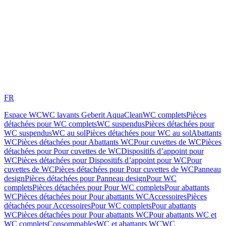
FR
Espace WC
WC lavants Geberit AquaClean
WC complets
Pièces
détachées pour WC complets
WC suspendus
Pièces détachées pour
WC suspendus
WC au sol
Pièces détachées pour WC au sol
Abattants
WC
Pièces détachées pour Abattants WC
Pour cuvettes de WC
Pièces
détachées pour Pour cuvettes de WC
Dispositifs d’appoint pour
WC
Pièces détachées pour Dispositifs d’appoint pour WC
Pour
cuvettes de WC
Pièces détachées pour Pour cuvettes de WC
Panneau
design
Pièces détachées pour Panneau design
Pour WC
complets
Pièces détachées pour Pour WC complets
Pour abattants
WC
Pièces détachées pour Pour abattants WC
Accessoires
Pièces
détachées pour Accessoires
Pour WC complets
Pour abattants
WC
Pièces détachées pour Pour abattants WC
Pour abattants WC et
WC complets
Consommables
WC et abattants WC
WC