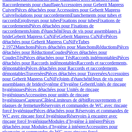
Raccordements pour chauffage
Accessoires pour Geberit Mapress
Cuivre
Pièces détachées pour Accessoires pour Geberit Mapress
Cuivre
Isolations pour raccordements
Etanchements pour tubes et
raccords
Enjoliveurs pour tubes
Fixations pour tubes
Fixations de
raccordements
Pièces détachées pour Fixations de
raccordements
Joints d'étanchéité
Jeux de vis pour assemblages à
bride
Geberit Mapress CuNiFe
Geberit Mapress CuNiFe
Pièces
détachées pour Geberit Mapress CuNiFe
Tubes
2.1972
Manchons
Pièces détachées pour Manchons
Réductions
Pièces
détachées pour Réductions
Coudes
Pièces détachées pour
Coudes
Tés
Pièces détachées pour Tés
Raccords indémontables
Pièces
détachées pour Raccords indémontables
Raccords et raccordements,
démontables
Pièces détachées pour Raccords et raccordements,
démontables
Traversées
Pièces détachées pour Traversées
Accessoires
pour Geberit Mapress CuNiFe
Joints d'étanchéité
Jeux de vis pour
assemblages de brides
Système d’hygiène Geberit
Unités de rinçage
hygiéniques
Pièces détachées pour Unités de rinçage
hygiéniques
Accessoires pour unités de rinçage
hygiéniques
Capteurs
Câbles
Limiteurs de débit
Recouvrements et
plaques de fermeture
Réservoirs et commandes de WC avec rinçage
forcé hygiénique
Pièces détachées pour Réservoirs et commandes de
WC avec rinçage forcé hygiénique
Réservoirs à encastrer avec
rinçage forcé hygiénique
Modules d’hygiène à intégrer
Pièces
détachées pour Modules d’hygiène à intégrer
Accessoires pour
réservoirs et commandes de WC avec rinçage forcé