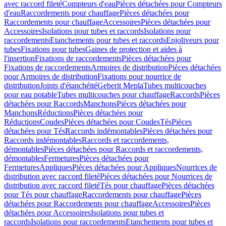
avec raccord fileté
Compteurs d'eau
Pièces détachées pour Compteurs
d'eau
Raccordements pour chauffage
Pièces détachées pour
Raccordements pour chauffage
Accessoires
Pièces détachées pour
Accessoires
Isolations pour tubes et raccords
Isolations pour
raccordements
Etanchements pour tubes et raccords
Enjoliveurs pour
tubes
Fixations pour tubes
Gaines de protection et aides à
l'insertion
Fixations de raccordements
Pièces détachées pour
Fixations de raccordements
Armoires de distribution
Pièces détachées
pour Armoires de distribution
Fixations pour nourrice de
distribution
Joints d'étanchéité
Geberit Mepla
Tubes multicouches
pour eau potable
Tubes multicouches pour chauffage
Raccords
Pièces
détachées pour Raccords
Manchons
Pièces détachées pour
Manchons
Réductions
Pièces détachées pour
Réductions
Coudes
Pièces détachées pour Coudes
Tés
Pièces
détachées pour Tés
Raccords indémontables
Pièces détachées pour
Raccords indémontables
Raccords et raccordements,
démontables
Pièces détachées pour Raccords et raccordements,
démontables
Fermetures
Pièces détachées pour
Fermetures
Appliques
Pièces détachées pour Appliques
Nourrices de
distribution avec raccord fileté
Pièces détachées pour Nourrices de
distribution avec raccord fileté
Tés pour chauffage
Pièces détachées
pour Tés pour chauffage
Raccordements pour chauffage
Pièces
détachées pour Raccordements pour chauffage
Accessoires
Pièces
détachées pour Accessoires
Isolations pour tubes et
raccords
Isolations pour raccordements
Etanchements pour tubes et