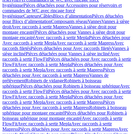
hygiénique
Pièces détachées pour Accessoires pour réservoirs et
commandes de WC avec rinçage forcé
hygiénique
Capteurs
Câbles
Blocs d’alimentation
Pièces détachées
pour Blocs d’alimentation
Composants réseau
Vannes
Vannes à siège
droit
Avec raccords à sertir Mapress
Vannes à siège droit pour
montage encastré
Pièces détachées pour Vannes à siège droit pour
montage encastré
Avec raccords à sertir Mepla
Pièces détachées pour
Avec raccords à sertir Mepla
Avec raccords à sertir Mapress
Avec
raccords filetés
Pièces détachées pour Avec raccords filetés
Vannes à
siège incliné
Pièces détachées pour Vannes à siège incliné
Avec
raccords à sertir FlowFit
Pièces détachées pour Avec raccords à sertir
FlowFit
Avec raccords à sertir Mepla
Pièces détachées pour Avec
raccords à sertir Mepla
Avec raccords à sertir Mapress
Pièces
détachées pour Avec raccords à sertir Mapress
Vannes de
prélèvement
Robinets de vidange
Robinets à boisseau
sphérique
Pièces détachées pour Robinets à boisseau sphérique
Avec
raccords à sertir FlowFit
Pièces détachées pour Avec raccords à sertir
FlowFit
Avec raccords à sertir Mepla
Pièces détachées pour Avec
raccords à sertir Mepla
Avec raccords à sertir Mapress
Pièces
détachées pour Avec raccords à sertir Mapress
Robinets à boisseau
sphérique pour montage encastré
Pièces détachées pour Robinets à
boisseau sphérique pour montage encastré
Avec raccords à sertir
FlowFit
Avec raccords à sertir Mepla
Avec raccords à sertir
Mapress
Pièces détachées pour Avec raccords à sertir Mapress
Avec