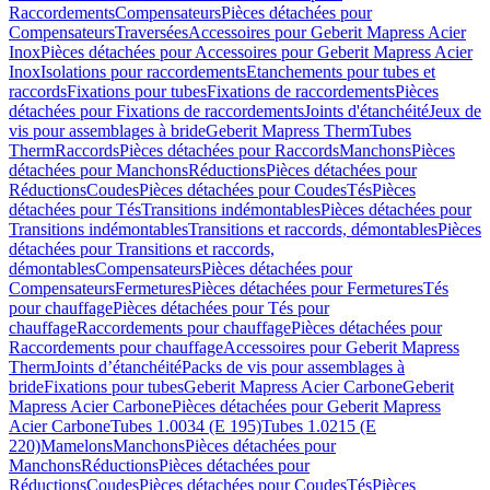
Raccordements
Compensateurs
Pièces détachées pour
Compensateurs
Traversées
Accessoires pour Geberit Mapress Acier
Inox
Pièces détachées pour Accessoires pour Geberit Mapress Acier
Inox
Isolations pour raccordements
Etanchements pour tubes et
raccords
Fixations pour tubes
Fixations de raccordements
Pièces
détachées pour Fixations de raccordements
Joints d'étanchéité
Jeux de
vis pour assemblages à bride
Geberit Mapress Therm
Tubes
Therm
Raccords
Pièces détachées pour Raccords
Manchons
Pièces
détachées pour Manchons
Réductions
Pièces détachées pour
Réductions
Coudes
Pièces détachées pour Coudes
Tés
Pièces
détachées pour Tés
Transitions indémontables
Pièces détachées pour
Transitions indémontables
Transitions et raccords, démontables
Pièces
détachées pour Transitions et raccords,
démontables
Compensateurs
Pièces détachées pour
Compensateurs
Fermetures
Pièces détachées pour Fermetures
Tés
pour chauffage
Pièces détachées pour Tés pour
chauffage
Raccordements pour chauffage
Pièces détachées pour
Raccordements pour chauffage
Accessoires pour Geberit Mapress
Therm
Joints d’étanchéité
Packs de vis pour assemblages à
bride
Fixations pour tubes
Geberit Mapress Acier Carbone
Geberit
Mapress Acier Carbone
Pièces détachées pour Geberit Mapress
Acier Carbone
Tubes 1.0034 (E 195)
Tubes 1.0215 (E
220)
Mamelons
Manchons
Pièces détachées pour
Manchons
Réductions
Pièces détachées pour
Réductions
Coudes
Pièces détachées pour Coudes
Tés
Pièces