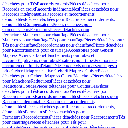
détachées pour Tés
Raccords en croix
Pièces détachées pour
Raccords en croix
Raccords indémontables
Pièces détachées pour
Raccords indémontables
Raccords et raccordements,
démontables
Pièces détachées pour Raccords et raccordements,
démontables
Compensateurs
Pièces détachées pour
Compensateurs
Fermetures
Pièces détachées pour
Fermetures
Manchons pour chauffage
Pièces détachées pour
Manchons pour chauffage
Tés pour chauffage
Pièces détachées pour
Tés pour chauffage
Raccordements pour chauffage
Pièces détachées
pour Raccordements pour chauffage
Accessoires pour Geberit
Mapress Acier Carbone
Etanchements pour tubes et
raccords
Enjoliveurs pour tubes
Fixations pour tubes
Fixations de
raccordements
Joints d'étanchéité
Jeux de vis pour assemblages à
bride
Geberit Mapress Cuivre
Geberit Mapress Cuivre
Pièces
détachées pour Geberit Mapress Cuivre
Manchons
Pièces détachées
pour Manchons
Réductions
Pièces détachées pour
Réductions
Coudes
Pièces détachées pour Coudes
Tés
Pièces
détachées pour Tés
Raccords en croix
Pièces détachées pour
Raccords en croix
Raccords indémontables
Pièces détachées pour
Raccords indémontables
Raccords et raccordements,
démontables
Pièces détachées pour Raccords et raccordements,
démontables
Fermetures
Pièces détachées pour
Fermetures
Raccordements
Pièces détachées pour Raccordements
Tés
pour chauffage
Pièces détachées pour Tés pour
chauffage
Raccordements pour chauffage
Pièces détachées pour