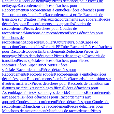
Réductions
Pièces de nettoyage
Pièces détachées pour Pièces de
nettoyage
Raccordements
Pièces détachées pour
Raccordements
Raccordements à emboîter
Pièces détachées pour
Raccordements à emboîter
Raccordements à griffes
Raccords de
transition sur d’autres matériaux
Raccordements aux appareils
Pièces
détachées pour Raccordements aux appareils
Coudes de
raccordement
Pièces détachées pour Coudes de
raccordement
Manchons de raccordement
Pièces détachées pour
Manchons de
raccordement
Accessoires
Colliers
Obturateurs
Joints
Capes de
protection
Consommables
Geberit PE
Tubes
Raccords
Pièces détachées
pour Raccords
Coudes
Embranchements
Réductions
Pièces de
nettoyage
Pièces détachées pour Pièces de nettoyage
Raccords de
transition
Pièces spéciales
Pièces détachées pour Pièces
spéciales
Pièces SuperTube
Coudes
Pièces
spéciales
Raccordements
Pièces détachées pour
Raccordements
Raccords soudés
Raccordements à emboîter
Pièces
détachées pour Raccordements à emboîter
Raccords de transition sur
d’autres matériaux
Pièces détachées pour Raccords de transition sur
d’autres matériaux
Assemblages filetés
Pièces détachées pour
Assemblages filetés
Assemblages de bride
Collerettes
Raccordements
aux appareils
Pièces détachées pour Raccordements aux
appareils
Coudes de raccordement
Pièces détachées pour Coudes de
raccordement
Manchons de raccordement
Pièces détachées pour
Manchons de raccordement
Manchons de raccordement
Pièces