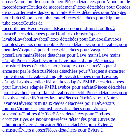
chasse
Manchon de raccordement
Pièces détachées pour Manchon de
raccordement
Coudes de raccordement
Pièces détachées pour Coudes
de raccordement
Vidages pour bidet
Pièces détachées pour Vidages
pour bidet
Siphons en tube coudé
Pièces détachées pour Siphons en
tube coudé
Coudes de
raccordement
Recouvrements
Raccordements
Joints
Douilles à
braser
Pièces détachées pour Douilles à braser
Espace
lavabo
Lavabos
Lavabos
Pièces détachées pour Lavabos
Lavabos
doubles
Lavabos pour meubles
Pièces détachées pour Lavabos pour
meubles
Vasques à poser
Pièces détachées pour Vasques à
poser
Lave-mains
Pièces détachées pour Lave-mains
Lave-mains
d’angle
Pièces détachées pour Lave-mains d’angle
Vasques à
encastrer
Pièces détachées pour Vasques à encastrer
Vasques à
encastrer par le dessous
Pièces détachées pour Vasques à encastrer
par le dessous
Lavabos d’angle
Pièces détachées pour Lavabos
d’angle
Lavabos collectifs
Lavabos adaptés PMR
Pièces détachées
pour Lavabos adaptés PMR
Lavabos pour enfants
Pièces détachées
pour Lavabos pour enfants
Lavabos collectifs
Pièces détachées pour
Lavabos collectifs
Autres lavabos
Pièces détachées pour Autres
lavabos
Déversoirs muraux
Pièces détachées pour Déversoirs
muraux
Vidoirs suspendus
Pièces détachées pour Vidoirs
suspendus
Timbres dʼoffice
Pièces détachées pour Timbres
dʼoffice
Cuves de laboratoire
Pièces détachées pour Cuves de
laboratoire
Éviers à encastrer
Pièces détachées pour Éviers à
encastrer
Éviers à poser
Pièces détachées pour Éviers à