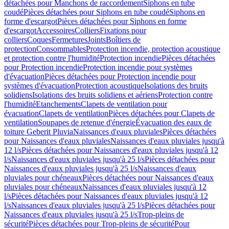
détachées pour Manchons de raccordement
Siphons en tube
coudé
Pièces détachées pour Siphons en tube coudé
Siphons en
forme d'escargot
Pièces détachées pour Siphons en forme
d'escargot
Accessoires
Colliers
Fixations pour
colliers
Coques
Fermetures
Joints
Boîtiers de
protection
Consommables
Protection incendie, protection acoustique
et protection contre l'humidité
Protection incendie
Pièces détachées
pour Protection incendie
Protection incendie pour systèmes
d'évacuation
Pièces détachées pour Protection incendie pour
systèmes d'évacuation
Protection acoustique
Isolations des bruits
solidiens
Isolations des bruits solidiens et aériens
Protection contre
l'humidité
Etanchements
Clapets de ventilation pour
évacuation
Clapets de ventilation
Pièces détachées pour Clapets de
ventilation
Soupapes de retenue d'énergie
Évacuation des eaux de
toiture Geberit Pluvia
Naissances d'eaux pluviales
Pièces détachées
pour Naissances d'eaux pluviales
Naissances d'eaux pluviales jusqu'à
12 l/s
Pièces détachées pour Naissances d'eaux pluviales jusqu'à 12
l/s
Naissances d'eaux pluviales jusqu'à 25 l/s
Pièces détachées pour
Naissances d'eaux pluviales jusqu'à 25 l/s
Naissances d'eaux
pluviales pour chéneaux
Pièces détachées pour Naissances d'eaux
pluviales pour chéneaux
Naissances d'eaux pluviales jusqu'à 12
l/s
Pièces détachées pour Naissances d'eaux pluviales jusqu'à 12
l/s
Naissances d'eaux pluviales jusqu'à 25 l/s
Pièces détachées pour
Naissances d'eaux pluviales jusqu'à 25 l/s
Trop-pleins de
sécurité
Pièces détachées pour Trop-pleins de sécurité
Pour