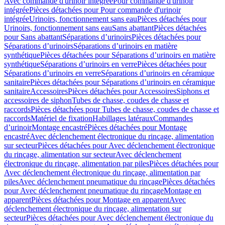
Avec commande d'urinoir intégrée
Pour commande d'urinoir
intégrée
Pièces détachées pour Pour commande d'urinoir
intégrée
Urinoirs, fonctionnement sans eau
Pièces détachées pour
Urinoirs, fonctionnement sans eau
Sans abattant
Pièces détachées
pour Sans abattant
Séparations d’urinoirs
Pièces détachées pour
Séparations d’urinoirs
Séparations d’urinoirs en matière
synthétique
Pièces détachées pour Séparations d’urinoirs en matière
synthétique
Séparations d’urinoirs en verre
Pièces détachées pour
Séparations d’urinoirs en verre
Séparations d’urinoirs en céramique
sanitaire
Pièces détachées pour Séparations d’urinoirs en céramique
sanitaire
Accessoires
Pièces détachées pour Accessoires
Siphons et
accessoires de siphon
Tubes de chasse, coudes de chasse et
raccords
Pièces détachées pour Tubes de chasse, coudes de chasse et
raccords
Matériel de fixation
Habillages latéraux
Commandes
dʼurinoir
Montage encastré
Pièces détachées pour Montage
encastré
Avec déclenchement électronique du rinçage, alimentation
sur secteur
Pièces détachées pour Avec déclenchement électronique
du rinçage, alimentation sur secteur
Avec déclenchement
électronique du rinçage, alimentation par piles
Pièces détachées pour
Avec déclenchement électronique du rinçage, alimentation par
piles
Avec déclenchement pneumatique du rinçage
Pièces détachées
pour Avec déclenchement pneumatique du rinçage
Montage en
apparent
Pièces détachées pour Montage en apparent
Avec
déclenchement électronique du rinçage, alimentation sur
secteur
Pièces détachées pour Avec déclenchement électronique du