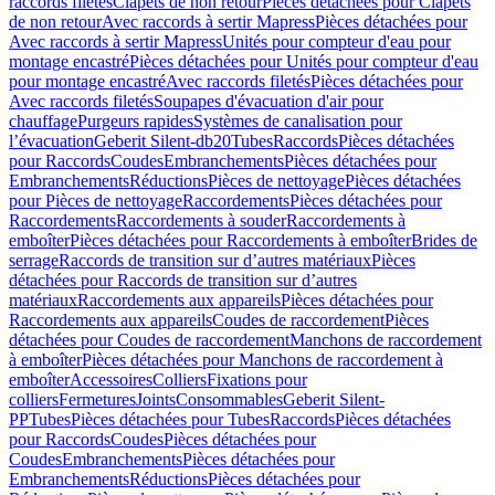
raccords filetés
Clapets de non retour
Pièces détachées pour Clapets
de non retour
Avec raccords à sertir Mapress
Pièces détachées pour
Avec raccords à sertir Mapress
Unités pour compteur d'eau pour
montage encastré
Pièces détachées pour Unités pour compteur d'eau
pour montage encastré
Avec raccords filetés
Pièces détachées pour
Avec raccords filetés
Soupapes d'évacuation d'air pour
chauffage
Purgeurs rapides
Systèmes de canalisation pour
l’évacuation
Geberit Silent-db20
Tubes
Raccords
Pièces détachées
pour Raccords
Coudes
Embranchements
Pièces détachées pour
Embranchements
Réductions
Pièces de nettoyage
Pièces détachées
pour Pièces de nettoyage
Raccordements
Pièces détachées pour
Raccordements
Raccordements à souder
Raccordements à
emboîter
Pièces détachées pour Raccordements à emboîter
Brides de
serrage
Raccords de transition sur d’autres matériaux
Pièces
détachées pour Raccords de transition sur d’autres
matériaux
Raccordements aux appareils
Pièces détachées pour
Raccordements aux appareils
Coudes de raccordement
Pièces
détachées pour Coudes de raccordement
Manchons de raccordement
à emboîter
Pièces détachées pour Manchons de raccordement à
emboîter
Accessoires
Colliers
Fixations pour
colliers
Fermetures
Joints
Consommables
Geberit Silent-
PP
Tubes
Pièces détachées pour Tubes
Raccords
Pièces détachées
pour Raccords
Coudes
Pièces détachées pour
Coudes
Embranchements
Pièces détachées pour
Embranchements
Réductions
Pièces détachées pour