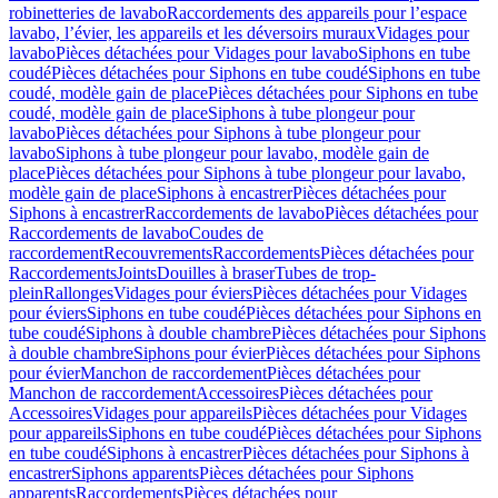
robinetteries de lavabo
Raccordements des appareils pour l’espace
lavabo, l’évier, les appareils et les déversoirs muraux
Vidages pour
lavabo
Pièces détachées pour Vidages pour lavabo
Siphons en tube
coudé
Pièces détachées pour Siphons en tube coudé
Siphons en tube
coudé, modèle gain de place
Pièces détachées pour Siphons en tube
coudé, modèle gain de place
Siphons à tube plongeur pour
lavabo
Pièces détachées pour Siphons à tube plongeur pour
lavabo
Siphons à tube plongeur pour lavabo, modèle gain de
place
Pièces détachées pour Siphons à tube plongeur pour lavabo,
modèle gain de place
Siphons à encastrer
Pièces détachées pour
Siphons à encastrer
Raccordements de lavabo
Pièces détachées pour
Raccordements de lavabo
Coudes de
raccordement
Recouvrements
Raccordements
Pièces détachées pour
Raccordements
Joints
Douilles à braser
Tubes de trop-
plein
Rallonges
Vidages pour éviers
Pièces détachées pour Vidages
pour éviers
Siphons en tube coudé
Pièces détachées pour Siphons en
tube coudé
Siphons à double chambre
Pièces détachées pour Siphons
à double chambre
Siphons pour évier
Pièces détachées pour Siphons
pour évier
Manchon de raccordement
Pièces détachées pour
Manchon de raccordement
Accessoires
Pièces détachées pour
Accessoires
Vidages pour appareils
Pièces détachées pour Vidages
pour appareils
Siphons en tube coudé
Pièces détachées pour Siphons
en tube coudé
Siphons à encastrer
Pièces détachées pour Siphons à
encastrer
Siphons apparents
Pièces détachées pour Siphons
apparents
Raccordements
Pièces détachées pour