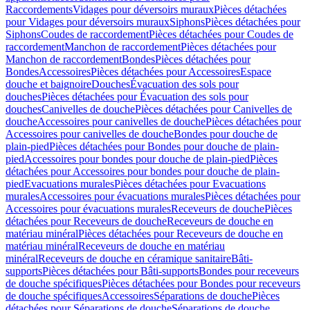
Raccordements
Vidages pour déversoirs muraux
Pièces détachées
pour Vidages pour déversoirs muraux
Siphons
Pièces détachées pour
Siphons
Coudes de raccordement
Pièces détachées pour Coudes de
raccordement
Manchon de raccordement
Pièces détachées pour
Manchon de raccordement
Bondes
Pièces détachées pour
Bondes
Accessoires
Pièces détachées pour Accessoires
Espace
douche et baignoire
Douches
Évacuation des sols pour
douches
Pièces détachées pour Évacuation des sols pour
douches
Canivelles de douche
Pièces détachées pour Canivelles de
douche
Accessoires pour canivelles de douche
Pièces détachées pour
Accessoires pour canivelles de douche
Bondes pour douche de
plain-pied
Pièces détachées pour Bondes pour douche de plain-
pied
Accessoires pour bondes pour douche de plain-pied
Pièces
détachées pour Accessoires pour bondes pour douche de plain-
pied
Evacuations murales
Pièces détachées pour Evacuations
murales
Accessoires pour évacuations murales
Pièces détachées pour
Accessoires pour évacuations murales
Receveurs de douche
Pièces
détachées pour Receveurs de douche
Receveurs de douche en
matériau minéral
Pièces détachées pour Receveurs de douche en
matériau minéral
Receveurs de douche en matériau
minéral
Receveurs de douche en céramique sanitaire
Bâti-
supports
Pièces détachées pour Bâti-supports
Bondes pour receveurs
de douche spécifiques
Pièces détachées pour Bondes pour receveurs
de douche spécifiques
Accessoires
Séparations de douche
Pièces
détachées pour Séparations de douche
Séparations de douche