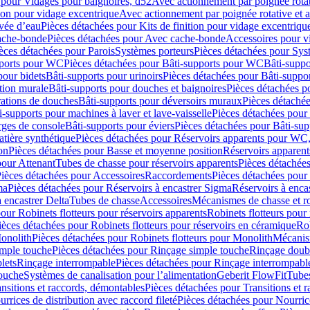
 pour Vidages pour baignoires, d52
Avec actionnement par poignée rota
tion pour vidage excentrique
Avec actionnement par poignée rotative et a
ivée d’eau
Pièces détachées pour Kits de finition pour vidage excentrique
ache-bonde
Pièces détachées pour Avec cache-bonde
Accessoires pour v
èces détachées pour Parois
Systèmes porteurs
Pièces détachées pour Sys
pports pour WC
Pièces détachées pour Bâti-supports pour WC
Bâti-suppo
pour bidets
Bâti-supports pour urinoirs
Pièces détachées pour Bâti-suppor
tion murale
Bâti-supports pour douches et baignoires
Pièces détachées p
rations de douches
Bâti-supports pour déversoirs muraux
Pièces détaché
i-supports pour machines à laver et lave-vaisselle
Pièces détachées pour 
rges de console
Bâti-supports pour éviers
Pièces détachées pour Bâti-sup
tière synthétique
Pièces détachées pour Réservoirs apparents pour WC,
on
Pièces détachées pour Basse et moyenne position
Réservoirs apparent
pour Attenant
Tubes de chasse pour réservoirs apparents
Pièces détachées
ièces détachées pour Accessoires
Raccordements
Pièces détachées pou
ma
Pièces détachées pour Réservoirs à encastrer Sigma
Réservoirs à enc
 encastrer Delta
Tubes de chasse
Accessoires
Mécanismes de chasse et rob
our Robinets flotteurs pour réservoirs apparents
Robinets flotteurs pour 
ièces détachées pour Robinets flotteurs pour réservoirs en céramique
Rob
Monolith
Pièces détachées pour Robinets flotteurs pour Monolith
Mécanis
imple touche
Pièces détachées pour Rinçage simple touche
Rinçage doub
lets
Rinçage interrompable
Pièces détachées pour Rinçage interrompabl
touche
Systèmes de canalisation pour l’alimentation
Geberit FlowFit
Tube
nsitions et raccords, démontables
Pièces détachées pour Transitions et 
rrices de distribution avec raccord fileté
Pièces détachées pour Nourrice