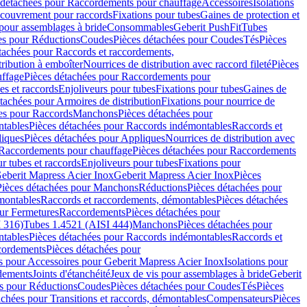
 détachées pour Raccordements pour chauffage
Accessoires
Isolations
couvrement pour raccords
Fixations pour tubes
Gaines de protection et
 pour assemblages à bride
Consommables
Geberit PushFit
Tubes
es pour Réductions
Coudes
Pièces détachées pour Coudes
Tés
Pièces
tachées pour Raccords et raccordements,
tribution à emboîter
Nourrices de distribution avec raccord fileté
Pièces
ffage
Pièces détachées pour Raccordements pour
s et raccords
Enjoliveurs pour tubes
Fixations pour tubes
Gaines de
tachées pour Armoires de distribution
Fixations pour nourrice de
es pour Raccords
Manchons
Pièces détachées pour
tables
Pièces détachées pour Raccords indémontables
Raccords et
iques
Pièces détachées pour Appliques
Nourrices de distribution avec
Raccordements pour chauffage
Pièces détachées pour Raccordements
 tubes et raccords
Enjoliveurs pour tubes
Fixations pour
eberit Mapress Acier Inox
Geberit Mapress Acier Inox
Pièces
Pièces détachées pour Manchons
Réductions
Pièces détachées pour
montables
Raccords et raccordements, démontables
Pièces détachées
ur Fermetures
Raccordements
Pièces détachées pour
 316)
Tubes 1.4521 (AISI 444)
Manchons
Pièces détachées pour
tables
Pièces détachées pour Raccords indémontables
Raccords et
ordements
Pièces détachées pour
s pour Accessoires pour Geberit Mapress Acier Inox
Isolations pour
rdements
Joints d'étanchéité
Jeux de vis pour assemblages à bride
Geberit
s pour Réductions
Coudes
Pièces détachées pour Coudes
Tés
Pièces
achées pour Transitions et raccords, démontables
Compensateurs
Pièces