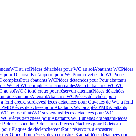
endus
WC au sol
Pièces détachées pour WC au sol
Abattants WC
Pièces
es pour Dispositifs d’appoint pour WC
Pour cuvettes de WC
Pièces
C complets
Pour abattants WC
Pièces détachées pour Pour abattants
ants WC et WC complets
Consommables
WC et abattants WC
WC
C au sol
WC à fond creux pour réservoir attenant
Pièces détachées
amique sanitaire
Attenant
Abattants WC
Pièces détachées pour
à fond creux, surélevés
Pièces détachées pour Cuvettes de WC à fond
és PMR
Pièces détachées pour Abattants WC adaptés PMR
Abattants
r WC pour enfants
WC suspendus
Pièces détachées pour WC
s WC
Pièces détachées pour Abattants WC
Lunettes d’abattant
Pièces
r Bidets suspendus
Bidets au sol
Pièces détachées pour Bidets au
s pour Plaques de déclenchement
Pour réservoirs à encastrer
astrer Omega
Pour réservoirs à encastrer Kappa
Pièces détachées pour