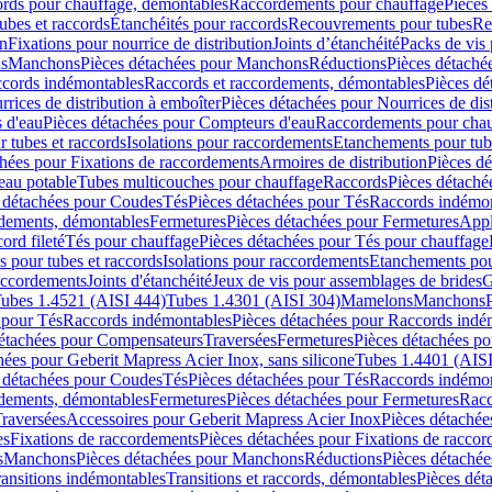
cords pour chauffage, démontables
Raccordements pour chauffage
Pièces
ubes et raccords
Étanchéités pour raccords
Recouvrements pour tubes
Re
on
Fixations pour nourrice de distribution
Joints d’étanchéité
Packs de vis
ds
Manchons
Pièces détachées pour Manchons
Réductions
Pièces détaché
ccords indémontables
Raccords et raccordements, démontables
Pièces dé
rrices de distribution à emboîter
Pièces détachées pour Nourrices de dis
 d'eau
Pièces détachées pour Compteurs d'eau
Raccordements pour chau
r tubes et raccords
Isolations pour raccordements
Etanchements pour tube
chées pour Fixations de raccordements
Armoires de distribution
Pièces dé
eau potable
Tubes multicouches pour chauffage
Raccords
Pièces détaché
 détachées pour Coudes
Tés
Pièces détachées pour Tés
Raccords indémon
rdements, démontables
Fermetures
Pièces détachées pour Fermetures
Appl
ord fileté
Tés pour chauffage
Pièces détachées pour Tés pour chauffage
ns pour tubes et raccords
Isolations pour raccordements
Etanchements pour
raccordements
Joints d'étanchéité
Jeux de vis pour assemblages de brides
G
ubes 1.4521 (AISI 444)
Tubes 1.4301 (AISI 304)
Mamelons
Manchons
 pour Tés
Raccords indémontables
Pièces détachées pour Raccords indé
détachées pour Compensateurs
Traversées
Fermetures
Pièces détachées po
hées pour Geberit Mapress Acier Inox, sans silicone
Tubes 1.4401 (AISI
 détachées pour Coudes
Tés
Pièces détachées pour Tés
Raccords indémon
rdements, démontables
Fermetures
Pièces détachées pour Fermetures
Racc
raversées
Accessoires pour Geberit Mapress Acier Inox
Pièces détachée
es
Fixations de raccordements
Pièces détachées pour Fixations de racco
s
Manchons
Pièces détachées pour Manchons
Réductions
Pièces détachée
ransitions indémontables
Transitions et raccords, démontables
Pièces dét