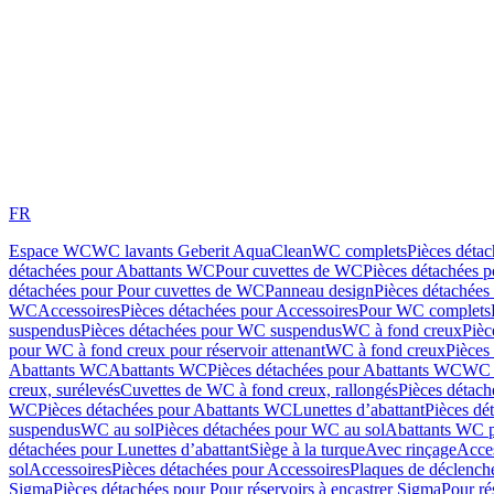
FR
Espace WC
WC lavants Geberit AquaClean
WC complets
Pièces déta
détachées pour Abattants WC
Pour cuvettes de WC
Pièces détachées 
détachées pour Pour cuvettes de WC
Panneau design
Pièces détachées
WC
Accessoires
Pièces détachées pour Accessoires
Pour WC complets
suspendus
Pièces détachées pour WC suspendus
WC à fond creux
Pièc
pour WC à fond creux pour réservoir attenant
WC à fond creux
Pièces
Abattants WC
Abattants WC
Pièces détachées pour Abattants WC
WC 
creux, surélevés
Cuvettes de WC à fond creux, rallongés
Pièces détach
WC
Pièces détachées pour Abattants WC
Lunettes d’abattant
Pièces dé
suspendus
WC au sol
Pièces détachées pour WC au sol
Abattants WC p
détachées pour Lunettes d’abattant
Siège à la turque
Avec rinçage
Acce
sol
Accessoires
Pièces détachées pour Accessoires
Plaques de déclenc
Sigma
Pièces détachées pour Pour réservoirs à encastrer Sigma
Pour ré