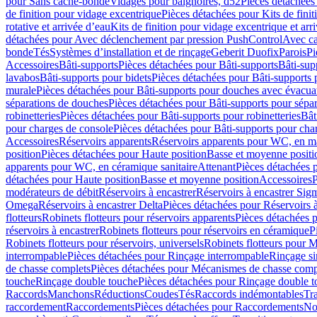
pour Sans cache-bonde
Vidages pour baignoires, d52
Pièces détachées
de finition pour vidage excentrique
Pièces détachées pour Kits de fini
rotative et arrivée d’eau
Kits de finition pour vidage excentrique et arr
détachées pour Avec déclenchement par pression PushControl
Avec c
bonde
Tés
Systèmes d’installation et de rinçage
Geberit Duofix
Parois
Pi
Accessoires
Bâti-supports
Pièces détachées pour Bâti-supports
Bâti-su
lavabos
Bâti-supports pour bidets
Pièces détachées pour Bâti-supports 
murale
Pièces détachées pour Bâti-supports pour douches avec évacua
séparations de douches
Pièces détachées pour Bâti-supports pour sépa
robinetteries
Pièces détachées pour Bâti-supports pour robinetteries
Bât
pour charges de console
Pièces détachées pour Bâti-supports pour cha
Accessoires
Réservoirs apparents
Réservoirs apparents pour WC, en ma
position
Pièces détachées pour Haute position
Basse et moyenne positi
apparents pour WC, en céramique sanitaire
Attenant
Pièces détachées 
détachées pour Haute position
Basse et moyenne position
Accessoires
P
modérateurs de débit
Réservoirs à encastrer
Réservoirs à encastrer Sig
Omega
Réservoirs à encastrer Delta
Pièces détachées pour Réservoirs à
flotteurs
Robinets flotteurs pour réservoirs apparents
Pièces détachées p
réservoirs à encastrer
Robinets flotteurs pour réservoirs en céramique
P
Robinets flotteurs pour réservoirs, universels
Robinets flotteurs pour 
interrompable
Pièces détachées pour Rinçage interrompable
Rinçage s
de chasse complets
Pièces détachées pour Mécanismes de chasse comp
touche
Rinçage double touche
Pièces détachées pour Rinçage double 
Raccords
Manchons
Réductions
Coudes
Tés
Raccords indémontables
Tra
raccordement
Raccordements
Pièces détachées pour Raccordements
Nou