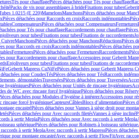
etures
Tés pour chauffage
Pièces détachées pour Tés pour chauffage
Rac
chéité
Packs de vis pour assemblages à bride
Fixations pour tubes
Geberi
Tubes 1.0215 (E 220)
Mamelons
Manchons
Pièces détachées pour Manc
ix
Pièces détachées pour Raccords en croix
Raccords indémontables
Pièc
tables
Compensateurs
Pièces détachées pour Compensateurs
Fermetures
étachées pour Tés pour chauffage
Raccordements pour chauffage
Pièces
njoliveurs pour tubes
Fixations pour tubes
Fixations de raccordements
Jo
s Cuivre
Manchons
Pièces détachées pour Manchons
Réductions
Pièces d
ées pour Raccords en croix
Raccords indémontables
Pièces détachées po
tables
Fermetures
Pièces détachées pour Fermetures
Raccordements
Pièc
ées pour Raccordements pour chauffage
Accessoires pour Geberit Mapr
ords
Enjoliveurs pour tubes
Fixations pour tubes
Fixations de raccordeme
NiFe
Geberit Mapress CuNiFe
Pièces détachées pour Geberit Mapress 
 détachées pour Coudes
Tés
Pièces détachées pour Tés
Raccords indémon
rdements, démontables
Traversées
Pièces détachées pour Traversées
Acces
age hygiéniques
Pièces détachées pour Unités de rinçage hygiéniques
Acc
des de WC avec rinçage forcé hygiénique
Pièces détachées pour Réser
Pièces détachées pour Modules d’hygiène à intégrer
Accessoires pour r
 rinçage forcé hygiénique
Capteurs
Câbles
Blocs d’alimentation
Pièces d
montage encastré
Pièces détachées pour Vannes à siège droit pour monta
letés
Pièces détachées pour Avec raccords filetés
Vannes à siège incliné
P
ords à sertir Mepla
Pièces détachées pour Avec raccords à sertir Mepla
boisseau sphérique
Pièces détachées pour Robinets à boisseau sphérique
raccords à sertir Mepla
Avec raccords à sertir Mapress
Pièces détachées
érique pour montage encastré
Avec raccords à sertir FlowFit
Avec raccord