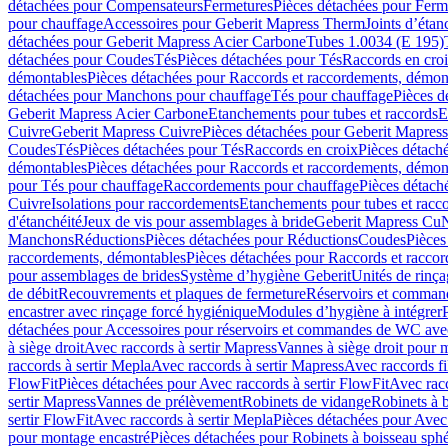
détachées pour Compensateurs
Fermetures
Pièces détachées pour Ferm
pour chauffage
Accessoires pour Geberit Mapress Therm
Joints d’étan
détachées pour Geberit Mapress Acier Carbone
Tubes 1.0034 (E 195)
détachées pour Coudes
Tés
Pièces détachées pour Tés
Raccords en cro
démontables
Pièces détachées pour Raccords et raccordements, démon
détachées pour Manchons pour chauffage
Tés pour chauffage
Pièces d
Geberit Mapress Acier Carbone
Etanchements pour tubes et raccords
E
Cuivre
Geberit Mapress Cuivre
Pièces détachées pour Geberit Mapres
Coudes
Tés
Pièces détachées pour Tés
Raccords en croix
Pièces détach
démontables
Pièces détachées pour Raccords et raccordements, démon
pour Tés pour chauffage
Raccordements pour chauffage
Pièces détach
Cuivre
Isolations pour raccordements
Etanchements pour tubes et racc
d'étanchéité
Jeux de vis pour assemblages à bride
Geberit Mapress Cu
Manchons
Réductions
Pièces détachées pour Réductions
Coudes
Pièces
raccordements, démontables
Pièces détachées pour Raccords et racco
pour assemblages de brides
Système d’hygiène Geberit
Unités de rinç
de débit
Recouvrements et plaques de fermeture
Réservoirs et comman
encastrer avec rinçage forcé hygiénique
Modules d’hygiène à intégrer
détachées pour Accessoires pour réservoirs et commandes de WC avec
à siège droit
Avec raccords à sertir Mapress
Vannes à siège droit pour 
raccords à sertir Mepla
Avec raccords à sertir Mapress
Avec raccords fi
FlowFit
Pièces détachées pour Avec raccords à sertir FlowFit
Avec racc
sertir Mapress
Vannes de prélèvement
Robinets de vidange
Robinets à 
sertir FlowFit
Avec raccords à sertir Mepla
Pièces détachées pour Avec 
pour montage encastré
Pièces détachées pour Robinets à boisseau sph