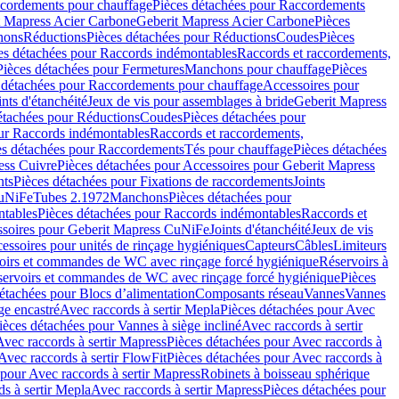
cordements pour chauffage
Pièces détachées pour Raccordements
t Mapress Acier Carbone
Geberit Mapress Acier Carbone
Pièces
hons
Réductions
Pièces détachées pour Réductions
Coudes
Pièces
es détachées pour Raccords indémontables
Raccords et raccordements,
Pièces détachées pour Fermetures
Manchons pour chauffage
Pièces
 détachées pour Raccordements pour chauffage
Accessoires pour
ints d'étanchéité
Jeux de vis pour assemblages à bride
Geberit Mapress
étachées pour Réductions
Coudes
Pièces détachées pour
ur Raccords indémontables
Raccords et raccordements,
es détachées pour Raccordements
Tés pour chauffage
Pièces détachées
ess Cuivre
Pièces détachées pour Accessoires pour Geberit Mapress
nts
Pièces détachées pour Fixations de raccordements
Joints
CuNiFe
Tubes 2.1972
Manchons
Pièces détachées pour
tables
Pièces détachées pour Raccords indémontables
Raccords et
soires pour Geberit Mapress CuNiFe
Joints d'étanchéité
Jeux de vis
essoires pour unités de rinçage hygiéniques
Capteurs
Câbles
Limiteurs
voirs et commandes de WC avec rinçage forcé hygiénique
Réservoirs à
éservoirs et commandes de WC avec rinçage forcé hygiénique
Pièces
étachées pour Blocs d’alimentation
Composants réseau
Vannes
Vannes
ge encastré
Avec raccords à sertir Mepla
Pièces détachées pour Avec
ièces détachées pour Vannes à siège incliné
Avec raccords à sertir
Avec raccords à sertir Mapress
Pièces détachées pour Avec raccords à
Avec raccords à sertir FlowFit
Pièces détachées pour Avec raccords à
 pour Avec raccords à sertir Mapress
Robinets à boisseau sphérique
s à sertir Mepla
Avec raccords à sertir Mapress
Pièces détachées pour