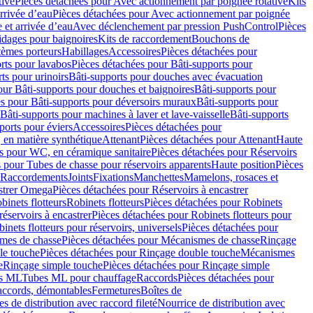
tive
Pièces détachées pour Avec actionnement par poignée rotative
Kits
rrivée d’eau
Pièces détachées pour Avec actionnement par poignée
 et arrivée d’eau
Avec déclenchement par pression PushControl
Pièces
idages pour baignoires
Kits de raccordement
Bouchons de
tèmes porteurs
Habillages
Accessoires
Pièces détachées pour
rts pour lavabos
Pièces détachées pour Bâti-supports pour
ts pour urinoirs
Bâti-supports pour douches avec évacuation
our Bâti-supports pour douches et baignoires
Bâti-supports pour
es pour Bâti-supports pour déversoirs muraux
Bâti-supports pour
Bâti-supports pour machines à laver et lave-vaisselle
Bâti-supports
ports pour éviers
Accessoires
Pièces détachées pour
 en matière synthétique
Attenant
Pièces détachées pour Attenant
Haute
s pour WC, en céramique sanitaire
Pièces détachées pour Réservoirs
 pour Tubes de chasse pour réservoirs apparents
Haute position
Pièces
r Raccordements
Joints
Fixations
Manchettes
Mamelons, rosaces et
astrer Omega
Pièces détachées pour Réservoirs à encastrer
inets flotteurs
Robinets flotteurs
Pièces détachées pour Robinets
réservoirs à encastrer
Pièces détachées pour Robinets flotteurs pour
inets flotteurs pour réservoirs, universels
Pièces détachées pour
mes de chasse
Pièces détachées pour Mécanismes de chasse
Rinçage
le touche
Pièces détachées pour Rinçage double touche
Mécanismes
e
Rinçage simple touche
Pièces détachées pour Rinçage simple
s ML
Tubes ML pour chauffage
Raccords
Pièces détachées pour
raccords, démontables
Fermetures
Boîtes de
s de distribution avec raccord fileté
Nourrice de distribution avec