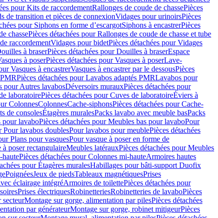
ées pour Kits de raccordement
Rallonges de coude de chasse
Pièces
s de transition et pièces de connexion
Vidages pour urinoirs
Pièces
achées pour Siphons en forme d’escargot
Siphons à encastrer
Pièces
de chasse
Pièces détachées pour Rallonges de coude de chasse et tube
 de raccordement
Vidages pour bidet
Pièces détachées pour Vidages
ouilles à braser
Pièces détachées pour Douilles à braser
Espace
asques à poser
Pièces détachées pour Vasques à poser
Lave-
our Vasques à encastrer
Vasques à encastrer par le dessous
Pièces
s PMR
Pièces détachées pour Lavabos adaptés PMR
Lavabos pour
s pour Autres lavabos
Déversoirs muraux
Pièces détachées pour
e laboratoire
Pièces détachées pour Cuves de laboratoire
Éviers à
our Colonnes
Colonnes
Cache-siphons
Pièces détachées pour Cache-
ts de consoles
Étagères murales
Packs lavabo avec meuble bas
Packs
 pour lavabo
Pièces détachées pour Meubles bas pour lavabo
Pour
r Pour lavabos doubles
Pour lavabos pour meuble
Pièces détachées
our Plans pour vasques
Pour vasque à poser en forme de
 à poser rectangulaire
Meubles latéraux
Pièces détachées pour Meubles
-haute
Pièces détachées pour Colonnes mi-haute
Armoires hautes
tachées pour Étagères murales
Habillages pour bâti-support Duofix
ge
Poignées
Jeux de pieds
Tableaux magnétiques
Prises
vec éclairage intégré
Armoires de toilette
Pièces détachées pour
soires
Prises électriques
Robinetteries
Robinetteries de lavabo
Pièces
 secteur
Montage sur gorge, alimentation par piles
Pièces détachées
entation par générateur
Montage sur gorge, robinet mitigeur
Pièces
n sur secteur
Montage mural, alimentation par piles
Pièces détachées