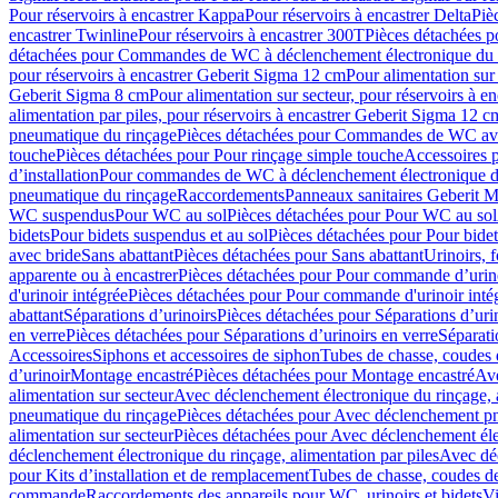
Pour réservoirs à encastrer Kappa
Pour réservoirs à encastrer Delta
Piè
encastrer Twinline
Pour réservoirs à encastrer 300T
Pièces détachées p
détachées pour Commandes de WC à déclenchement électronique du 
pour réservoirs à encastrer Geberit Sigma 12 cm
Pour alimentation sur
Geberit Sigma 8 cm
Pour alimentation sur secteur, pour réservoirs à 
alimentation par piles, pour réservoirs à encastrer Geberit Sigma 12 c
pneumatique du rinçage
Pièces détachées pour Commandes de WC ave
touche
Pièces détachées pour Pour rinçage simple touche
Accessoires
d’installation
Pour commandes de WC à déclenchement électronique d
pneumatique du rinçage
Raccordements
Panneaux sanitaires Geberit M
WC suspendus
Pour WC au sol
Pièces détachées pour Pour WC au sol
bidets
Pour bidets suspendus et au sol
Pièces détachées pour Pour bidet
avec bride
Sans abattant
Pièces détachées pour Sans abattant
Urinoirs, 
apparente ou à encastrer
Pièces détachées pour Pour commande d’urino
d'urinoir intégrée
Pièces détachées pour Pour commande d'urinoir inté
abattant
Séparations d’urinoirs
Pièces détachées pour Séparations d’uri
en verre
Pièces détachées pour Séparations d’urinoirs en verre
Séparati
Accessoires
Siphons et accessoires de siphon
Tubes de chasse, coudes 
dʼurinoir
Montage encastré
Pièces détachées pour Montage encastré
Ave
alimentation sur secteur
Avec déclenchement électronique du rinçage, a
pneumatique du rinçage
Pièces détachées pour Avec déclenchement p
alimentation sur secteur
Pièces détachées pour Avec déclenchement élec
déclenchement électronique du rinçage, alimentation par piles
Avec dé
pour Kits d’installation et de remplacement
Tubes de chasse, coudes de
commande
Raccordements des appareils pour WC, urinoirs et bidets
Vi