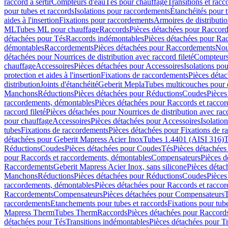
raccord à sertir
Compteurs d'eau
Tés pour chauffage
Transitions et rac
pour tubes et raccords
Isolations pour raccordements
Étanchéités pour t
aides à l'insertion
Fixations pour raccordements
Armoires de distributi
ML
Tubes ML pour chauffage
Raccords
Pièces détachées pour Raccor
détachées pour Tés
Raccords indémontables
Pièces détachées pour Ra
démontables
Raccordements
Pièces détachées pour Raccordements
Nou
détachées pour Nourrices de distribution avec raccord fileté
Compteurs
chauffage
Accessoires
Pièces détachées pour Accessoires
Isolations pou
protection et aides à l'insertion
Fixations de raccordements
Pièces déta
distribution
Joints d'étanchéité
Geberit Mepla
Tubes multicouches pour 
Manchons
Réductions
Pièces détachées pour Réductions
Coudes
Pièces
raccordements, démontables
Pièces détachées pour Raccords et racco
raccord fileté
Pièces détachées pour Nourrices de distribution avec racc
pour chauffage
Accessoires
Pièces détachées pour Accessoires
Isolatio
tubes
Fixations de raccordements
Pièces détachées pour Fixations de 
détachées pour Geberit Mapress Acier Inox
Tubes 1.4401 (AISI 316)
T
Réductions
Coudes
Pièces détachées pour Coudes
Tés
Pièces détachées
pour Raccords et raccordements, démontables
Compensateurs
Pièces 
Raccordements
Geberit Mapress Acier Inox, sans silicone
Pièces détac
Manchons
Réductions
Pièces détachées pour Réductions
Coudes
Pièces
raccordements, démontables
Pièces détachées pour Raccords et racco
Raccordements
Compensateurs
Pièces détachées pour Compensateurs
T
raccordements
Etanchements pour tubes et raccords
Fixations pour tub
Mapress Therm
Tubes Therm
Raccords
Pièces détachées pour Raccord
détachées pour Tés
Transitions indémontables
Pièces détachées pour T