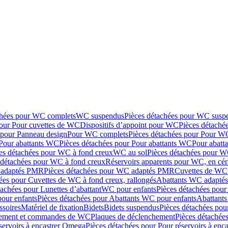
chées pour WC complets
WC suspendus
Pièces détachées pour WC susp
pour Pour cuvettes de WC
Dispositifs d’appoint pour WC
Pièces détaché
 pour Panneau design
Pour WC complets
Pièces détachées pour Pour W
Pour abattants WC
Pièces détachées pour Pour abattants WC
Pour abatt
es détachées pour WC à fond creux
WC au sol
Pièces détachées pour W
 détachées pour WC à fond creux
Réservoirs apparents pour WC, en cér
adaptés PMR
Pièces détachées pour WC adaptés PMR
Cuvettes de WC 
ées pour Cuvettes de WC à fond creux, rallongés
Abattants WC adapt
tachées pour Lunettes d’abattant
WC pour enfants
Pièces détachées pou
our enfants
Pièces détachées pour Abattants WC pour enfants
Abattant
ssoires
Matériel de fixation
Bidets
Bidets suspendus
Pièces détachées pou
hement et commandes de WC
Plaques de déclenchement
Pièces détachée
servoirs à encastrer Omega
Pièces détachées pour Pour réservoirs à enc