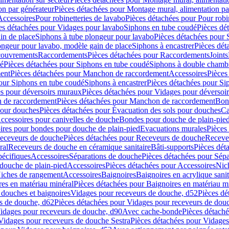
on par générateur
Pièces détachées pour Montage mural, alimentation pa
Accessoires
Pour robinetteries de lavabo
Pièces détachées pour Pour robi
es détachées pour Vidages pour lavabo
Siphons en tube coudé
Pièces dé
in de place
Siphons à tube plongeur pour lavabo
Pièces détachées pour 
ongeur pour lavabo, modèle gain de place
Siphons à encastrer
Pièces dét
ouvrements
Raccordements
Pièces détachées pour Raccordements
Joints
dé
Pièces détachées pour Siphons en tube coudé
Siphons à double chamb
ent
Pièces détachées pour Manchon de raccordement
Accessoires
Pièces
our Siphons en tube coudé
Siphons à encastrer
Pièces détachées pour Sip
s pour déversoirs muraux
Pièces détachées pour Vidages pour déversoi
 de raccordement
Pièces détachées pour Manchon de raccordement
Bon
pour douches
Pièces détachées pour Évacuation des sols pour douches
Ca
ccessoires pour canivelles de douche
Bondes pour douche de plain-pie
ires pour bondes pour douche de plain-pied
Evacuations murales
Pièces
eceveurs de douche
Pièces détachées pour Receveurs de douche
Receve
ral
Receveurs de douche en céramique sanitaire
Bâti-supports
Pièces dét
pécifiques
Accessoires
Séparations de douche
Pièces détachées pour Sép
 douche de plain-pied
Accessoires
Pièces détachées pour Accessoires
Nic
Niches de rangement
Accessoires
Baignoires
Baignoires en acrylique sanit
res en matériau minéral
Pièces détachées pour Baignoires en matériau m
douches et baignoires
Vidages pour receveurs de douche, d52
Pièces dé
s de douche, d62
Pièces détachées pour Vidages pour receveurs de dou
Vidages pour receveurs de douche, d90
Avec cache-bonde
Pièces détach
Vidages pour receveurs de douche Sestra
Pièces détachées pour Vidages