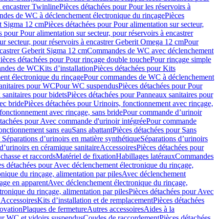
à encastrer Twinline
Pièces détachées pour Pour les réservoirs à
es de WC à déclenchement électronique du rinçage
Pièces
rit Sigma 12 cm
Pièces détachées pour Pour alimentation sur secteur,
 pour Pour alimentation sur secteur, pour réservoirs à encastrer
ur secteur, pour réservoirs à encastrer Geberit Omega 12 cm
Pour
encastrer Geberit Sigma 12 cm
Commandes de WC avec déclenchement
ièces détachées pour Pour rinçage double touche
Pour rinçage simple
mandes de WC
Kits d’installation
Pièces détachées pour Kits
nt électronique du rinçage
Pour commandes de WC à déclenchement
anitaires pour WC
Pour WC suspendus
Pièces détachées pour Pour
sanitaires pour bidets
Pièces détachées pour Panneaux sanitaires pour
ec bride
Pièces détachées pour Urinoirs, fonctionnement avec rinçage,
 fonctionnement avec rinçage, sans bride
Pour commande d’urinoir
étachées pour Avec commande d'urinoir intégrée
Pour commande
fonctionnement sans eau
Sans abattant
Pièces détachées pour Sans
 Séparations d’urinoirs en matière synthétique
Séparations d’urinoirs
d’urinoirs en céramique sanitaire
Accessoires
Pièces détachées pour
chasse et raccords
Matériel de fixation
Habillages latéraux
Commandes
es détachées pour Avec déclenchement électronique du rinçage,
ique du rinçage, alimentation par piles
Avec déclenchement
age en apparent
Avec déclenchement électronique du rinçage,
onique du rinçage, alimentation par piles
Pièces détachées pour Avec
 Accessoires
Kits d’installation et de remplacement
Pièces détachées
novation
Plaques de fermeture
Autres accessoires
Aides à la
ur WC et vidoirs suspendus
Coudes de raccordement
Pièces détachées