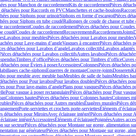
hées pour Manchon de raccordement
Kits de raccordement
Pièces détach
s détachées pour Raccords en PVC
Manchettes et cache-boulons
Raccord
chées pour Siphons pour urinoir
Siphons en forme d’escargot
Pièces dét
chées pour Siphons en tube coudé
Rallonges de coude de chasse et tube 
de raccordement
Coudes de raccordement
Pièces détachées pour Coudes
be coudé
Coudes de raccordement
Recouvrements
Raccordements
Joints
D
es
Lavabos pour meubles
Pièces détachées pour Lavabos pour meubles
V
tachées pour Lave-mains d’angle
Vasques à encastrer
Pièces détachées p
ces détachées pour Lavabos d’angle
Lavabos collectifs
Lavabos adapté
Pièces détachées pour Lavabos collectifs
Autres lavabos
Pièces détachée
uspendus
Timbres dʼoffice
Pièces détachées pour Timbres dʼoffice
Cuves d
 détachées pour Éviers à poser
Accessoires
Colonnes
Pièces détachées p
abillages cache-siphons
Equerres de montage
Couvre-joints
Dosserets
Ki
vabo pour meuble avec meuble bas
Meubles de salle de bains
Meubles bas
 détachées pour Pour lavabos
Pour lavabos doubles
Pièces détachées pou
ées pour Pour lave-mains d’angle
Plans pour vasques
Pièces détachées p
lle
Pour vasque à poser rectangulaire
Pièces détachées pour Pour vasque
bas
Colonnes hautes
Pièces détachées pour Colonnes hautes
Colonnes mi
eubles
Pièces détachées pour Autres meubles
Étagères murales
Pièces dé
 rangement
Porte-serviettes et crochets porte-serviettes
Éléments d’éclaira
es détachées pour Miroirs
Avec éclairage intégré
Pièces détachées pour A
éclairage intégré
Accessoires
Éléments d’éclairage
Poignées
Autres acces
n sur secteur
Pièces détachées pour Montage sur gorge, alimentation sur
mentation par générateur
Pièces détachées pour Montage sur gorge, alim
imentation sur secteur
Pièces détachées pour Montage mural, alimentatio