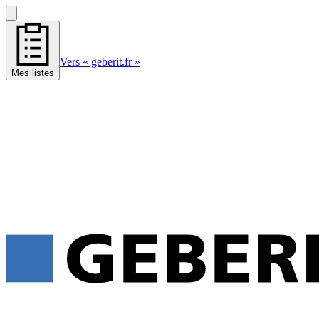
Vers « geberit.fr »
Mes listes