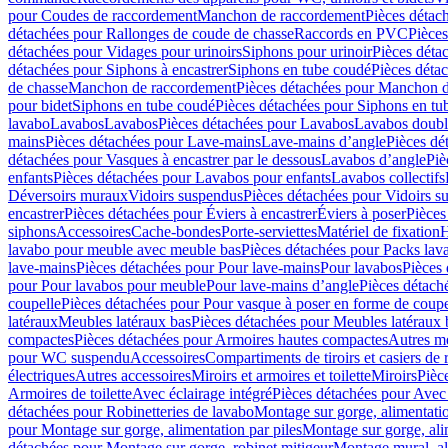
pour Coudes de raccordement
Manchon de raccordement
Pièces détac
détachées pour Rallonges de coude de chasse
Raccords en PVC
Pièce
détachées pour Vidages pour urinoirs
Siphons pour urinoir
Pièces déta
détachées pour Siphons à encastrer
Siphons en tube coudé
Pièces déta
de chasse
Manchon de raccordement
Pièces détachées pour Manchon 
pour bidet
Siphons en tube coudé
Pièces détachées pour Siphons en tu
lavabo
Lavabos
Lavabos
Pièces détachées pour Lavabos
Lavabos doubl
mains
Pièces détachées pour Lave-mains
Lave-mains d’angle
Pièces dé
détachées pour Vasques à encastrer par le dessous
Lavabos d’angle
Piè
enfants
Pièces détachées pour Lavabos pour enfants
Lavabos collectifs
Déversoirs muraux
Vidoirs suspendus
Pièces détachées pour Vidoirs s
encastrer
Pièces détachées pour Éviers à encastrer
Éviers à poser
Pièces
siphons
Accessoires
Cache-bondes
Porte-serviettes
Matériel de fixation
H
lavabo pour meuble avec meuble bas
Pièces détachées pour Packs la
lave-mains
Pièces détachées pour Pour lave-mains
Pour lavabos
Pièces
pour Pour lavabos pour meuble
Pour lave-mains d’angle
Pièces détach
coupelle
Pièces détachées pour Pour vasque à poser en forme de coupe
latéraux
Meubles latéraux bas
Pièces détachées pour Meubles latéraux 
compactes
Pièces détachées pour Armoires hautes compactes
Autres m
pour WC suspendu
Accessoires
Compartiments de tiroirs et casiers de
électriques
Autres accessoires
Miroirs et armoires et toilette
Miroirs
Pièc
Armoires de toilette
Avec éclairage intégré
Pièces détachées pour Avec 
détachées pour Robinetteries de lavabo
Montage sur gorge, alimentatio
pour Montage sur gorge, alimentation par piles
Montage sur gorge, ali
détachées pour Montage sur gorge, robinet mitigeur
Montage mural, al