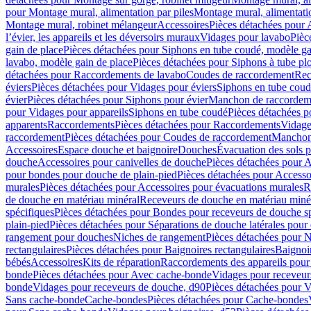
pour Montage mural, alimentation par piles
Montage mural, alimentati
Montage mural, robinet mélangeur
Accessoires
Pièces détachées pour 
l’évier, les appareils et les déversoirs muraux
Vidages pour lavabo
Pièc
gain de place
Pièces détachées pour Siphons en tube coudé, modèle ga
lavabo, modèle gain de place
Pièces détachées pour Siphons à tube pl
détachées pour Raccordements de lavabo
Coudes de raccordement
Rec
éviers
Pièces détachées pour Vidages pour éviers
Siphons en tube cou
évier
Pièces détachées pour Siphons pour évier
Manchon de raccordem
pour Vidages pour appareils
Siphons en tube coudé
Pièces détachées p
apparents
Raccordements
Pièces détachées pour Raccordements
Vidage
raccordement
Pièces détachées pour Coudes de raccordement
Manchon
Accessoires
Espace douche et baignoire
Douches
Évacuation des sols 
douche
Accessoires pour canivelles de douche
Pièces détachées pour A
pour bondes pour douche de plain-pied
Pièces détachées pour Accesso
murales
Pièces détachées pour Accessoires pour évacuations murales
R
de douche en matériau minéral
Receveurs de douche en matériau miné
spécifiques
Pièces détachées pour Bondes pour receveurs de douche s
plain-pied
Pièces détachées pour Séparations de douche latérales pour
rangement pour douches
Niches de rangement
Pièces détachées pour 
rectangulaires
Pièces détachées pour Baignoires rectangulaires
Baignoi
bébés
Accessoires
Kits de réparation
Raccordements des appareils pour 
bonde
Pièces détachées pour Avec cache-bonde
Vidages pour receveur
bonde
Vidages pour receveurs de douche, d90
Pièces détachées pour 
Sans cache-bonde
Cache-bondes
Pièces détachées pour Cache-bondes