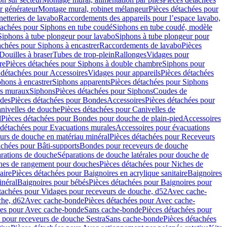
r générateur
Montage mural, robinet mélangeur
Pièces détachées pour
netteries de lavabo
Raccordements des appareils pour l’espace lavabo,
tachées pour Siphons en tube coudé
Siphons en tube coudé, modèle
Siphons à tube plongeur pour lavabo
Siphons à tube plongeur pour
achées pour Siphons à encastrer
Raccordements de lavabo
Pièces
Douilles à braser
Tubes de trop-plein
Rallonges
Vidages pour
re
Pièces détachées pour Siphons à double chambre
Siphons pour
 détachées pour Accessoires
Vidages pour appareils
Pièces détachées
hons à encastrer
Siphons apparents
Pièces détachées pour Siphons
rs muraux
Siphons
Pièces détachées pour Siphons
Coudes de
des
Pièces détachées pour Bondes
Accessoires
Pièces détachées pour
nivelles de douche
Pièces détachées pour Canivelles de
d
Pièces détachées pour Bondes pour douche de plain-pied
Accessoires
 détachées pour Evacuations murales
Accessoires pour évacuations
urs de douche en matériau minéral
Pièces détachées pour Receveurs
achées pour Bâti-supports
Bondes pour receveurs de douche
arations de douche
Séparations de douche latérales pour douche de
hes de rangement pour douches
Pièces détachées pour Niches de
aire
Pièces détachées pour Baignoires en acrylique sanitaire
Baignoires
inéral
Baignoires pour bébés
Pièces détachées pour Baignoires pour
tachées pour Vidages pour receveurs de douche, d52
Avec cache-
che, d62
Avec cache-bonde
Pièces détachées pour Avec cache-
ées pour Avec cache-bonde
Sans cache-bonde
Pièces détachées pour
 pour receveurs de douche Sestra
Sans cache-bonde
Pièces détachées