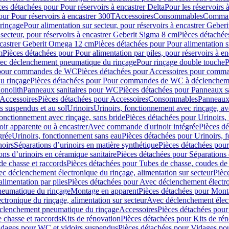
ces détachées pour Pour réservoirs à encastrer Delta
Pour les réservoirs 
our Pour réservoirs à encastrer 300T
Accessoires
Consommables
Command
rinçage
Pour alimentation sur secteur, pour réservoirs à encastrer Gebe
 secteur, pour réservoirs à encastrer Geberit Sigma 8 cm
Pièces détachées
encastrer Geberit Omega 12 cm
Pièces détachées pour Pour alimentation s
m
Pièces détachées pour Pour alimentation par piles, pour réservoirs à 
c déclenchement pneumatique du rinçage
Pour rinçage double touche
P
 pour commandes de WC
Pièces détachées pour Accessoires pour com
u rinçage
Pièces détachées pour Pour commandes de WC à déclencheme
onolith
Panneaux sanitaires pour WC
Pièces détachées pour Panneaux s
Accessoires
Pièces détachées pour Accessoires
Consommables
Panneaux 
s suspendus et au sol
Urinoirs
Urinoirs, fonctionnement avec rinçage, av
fonctionnement avec rinçage, sans bride
Pièces détachées pour Urinoirs,
ir apparente ou à encastrer
Avec commande d'urinoir intégrée
Pièces d
grée
Urinoirs, fonctionnement sans eau
Pièces détachées pour Urinoirs, 
noirs
Séparations d’urinoirs en matière synthétique
Pièces détachées pour
ons d’urinoirs en céramique sanitaire
Pièces détachées pour Séparations 
de chasse et raccords
Pièces détachées pour Tubes de chasse, coudes de 
c déclenchement électronique du rinçage, alimentation sur secteur
Pièc
limentation par piles
Pièces détachées pour Avec déclenchement électron
neumatique du rinçage
Montage en apparent
Pièces détachées pour Mont
tronique du rinçage, alimentation sur secteur
Avec déclenchement électr
clenchement pneumatique du rinçage
Accessoires
Pièces détachées pour
 chasse et raccords
Kits de rénovation
Pièces détachées pour Kits de ré
dages pour WC et vidoirs suspendus
Pièces détachées pour Vidages po