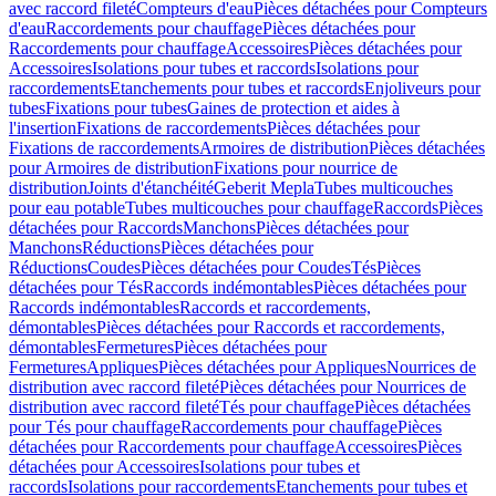
avec raccord fileté
Compteurs d'eau
Pièces détachées pour Compteurs
d'eau
Raccordements pour chauffage
Pièces détachées pour
Raccordements pour chauffage
Accessoires
Pièces détachées pour
Accessoires
Isolations pour tubes et raccords
Isolations pour
raccordements
Etanchements pour tubes et raccords
Enjoliveurs pour
tubes
Fixations pour tubes
Gaines de protection et aides à
l'insertion
Fixations de raccordements
Pièces détachées pour
Fixations de raccordements
Armoires de distribution
Pièces détachées
pour Armoires de distribution
Fixations pour nourrice de
distribution
Joints d'étanchéité
Geberit Mepla
Tubes multicouches
pour eau potable
Tubes multicouches pour chauffage
Raccords
Pièces
détachées pour Raccords
Manchons
Pièces détachées pour
Manchons
Réductions
Pièces détachées pour
Réductions
Coudes
Pièces détachées pour Coudes
Tés
Pièces
détachées pour Tés
Raccords indémontables
Pièces détachées pour
Raccords indémontables
Raccords et raccordements,
démontables
Pièces détachées pour Raccords et raccordements,
démontables
Fermetures
Pièces détachées pour
Fermetures
Appliques
Pièces détachées pour Appliques
Nourrices de
distribution avec raccord fileté
Pièces détachées pour Nourrices de
distribution avec raccord fileté
Tés pour chauffage
Pièces détachées
pour Tés pour chauffage
Raccordements pour chauffage
Pièces
détachées pour Raccordements pour chauffage
Accessoires
Pièces
détachées pour Accessoires
Isolations pour tubes et
raccords
Isolations pour raccordements
Etanchements pour tubes et