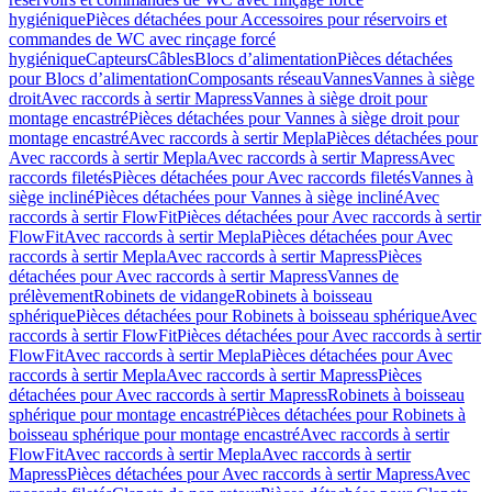
hygiénique
Pièces détachées pour Accessoires pour réservoirs et
commandes de WC avec rinçage forcé
hygiénique
Capteurs
Câbles
Blocs d’alimentation
Pièces détachées
pour Blocs d’alimentation
Composants réseau
Vannes
Vannes à siège
droit
Avec raccords à sertir Mapress
Vannes à siège droit pour
montage encastré
Pièces détachées pour Vannes à siège droit pour
montage encastré
Avec raccords à sertir Mepla
Pièces détachées pour
Avec raccords à sertir Mepla
Avec raccords à sertir Mapress
Avec
raccords filetés
Pièces détachées pour Avec raccords filetés
Vannes à
siège incliné
Pièces détachées pour Vannes à siège incliné
Avec
raccords à sertir FlowFit
Pièces détachées pour Avec raccords à sertir
FlowFit
Avec raccords à sertir Mepla
Pièces détachées pour Avec
raccords à sertir Mepla
Avec raccords à sertir Mapress
Pièces
détachées pour Avec raccords à sertir Mapress
Vannes de
prélèvement
Robinets de vidange
Robinets à boisseau
sphérique
Pièces détachées pour Robinets à boisseau sphérique
Avec
raccords à sertir FlowFit
Pièces détachées pour Avec raccords à sertir
FlowFit
Avec raccords à sertir Mepla
Pièces détachées pour Avec
raccords à sertir Mepla
Avec raccords à sertir Mapress
Pièces
détachées pour Avec raccords à sertir Mapress
Robinets à boisseau
sphérique pour montage encastré
Pièces détachées pour Robinets à
boisseau sphérique pour montage encastré
Avec raccords à sertir
FlowFit
Avec raccords à sertir Mepla
Avec raccords à sertir
Mapress
Pièces détachées pour Avec raccords à sertir Mapress
Avec