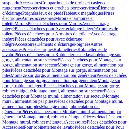
suspendu
Accessoires
Compartiments de tiroirs et casiers de
rangement
Porte-serviettes et crochets porte-serviettes
Éléments
d’éclairage
Poignées
Jeux de pieds
Tableaux magnétiques
Prises
électriques
Autres accessoires
Miroirs et armoires et
toilette
Miroirs
Pièces détachées pour Miroirs
Avec éclairage
intégré
Pièces détachées pour Avec éclairage intégré
Armoires de
toilette
Pièces détachées pour Armoires de toilette
Avec éclairage
intégré
Pièces détachées pour Avec éclairage
intégré
Accessoires
Éléments d’éclairage
Poignées
Autres
accessoires
Prises électriques
Robinetteries
Robinetteries de
lavabo
Pièces détachées pour Robinetteries de lavabo
Montage sur
gorge, alimentation sur secteur
Pièces détachées pour Montage sur
gorge, alimentation sur secteur
Montage sur gorge, alimentation par
piles
Pièces détachées pour Montage sur gorge, alimentation par
piles
Montage sur gorge, alimentation par générateur
Pièces détachées
pour Montage sur gorge, alimentation par générateur
Montage sur
gorge, robinet mitigeur
Pièces détachées pour Montage sur gorge,
robinet mitigeur
Montage mural, alimentation sur secteur
Pièces
détachées pour Montage mural, alimentation sur secteur
Montage
mural, alimentation par piles
Pièces détachées pour Montage mural,
alimentation par piles
Montage mural, alimentation par
générateur
Pièces détachées pour Montage mural, alimentation par
générateur
Montage mural, robinet mélangeur
Pièces détachées pour
Montage mural, robinet mélangeur
Accessoires
Pièces détachées pour
Accessoires
Pour robinetteries de lavabo
Pièces détachées pour Pour