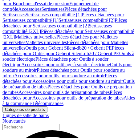
pour Bouchons d'essai de pression
Equipement de
contrôle
Accessoires
Sertisseuses
Pièces détachées pour
Sertisseuses
Sertisseuses compatibilité [1]
Pièces détachées pour
Sertisseuses compatibilité [1]
Sertisseuses compatibilité [2]
Pièces
détachées pour Sertisseuses compatibilité [2]
Sertisseuses
compatibilité [2XL]
Pièces détachées pour Sertisseuses compatibilité
[2XL]
Mallettes universelles
Pièces détachées pour Mallettes
universelles
Mallettes universelles
Pièces détachées pour Mallettes
universelles
Outils pour Geberit Silent-db20 / Geberit PE
Pièces
détachées pour Outils pour Geberit Silent-db20 / Geberit PE
Outils à
souder électrique
Pièces détachées pour Outils à souder
électrique
Accessoires pour outillage à souder électrique
Outils pour
soudure au miroir
Pièces détachées pour Outils pour soudure au
miroir
Accessoires pour outils pour soudure au miroir
Pièces
détachées pour Accessoires pour outils pour soudure au miroir
Outils
de préparation de tubes
Pièces détachées pour Outils de préparation
de tubes
Accessoires pour outils de préparation de tubes
Pièces
détachées pour Accessoires pour outils de préparation de tubes
Aides
à la commande
Télécommandes
Catégories de produits
Lignes de salle de bains
Nouveautés