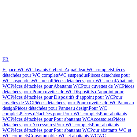
FR
Espace WC
WC lavants Geberit AquaClean
WC complets
Pièces
détachées pour WC complets
WC suspendus
Pièces détachées pour
WC suspendus
WC au sol
Pièces détachées pour WC au sol
Abattants
WC
Pièces détachées pour Abattants WC
Pour cuvettes de WC
Pièces
détachées pour Pour cuvettes de WC
Dispositifs d’appoint pour
WC
Pièces détachées pour Dispositifs d’appoint pour WC
Pour
cuvettes de WC
Pièces détachées pour Pour cuvettes de WC
Panneau
design
Pièces détachées pour Panneau design
Pour WC
complets
Pièces détachées pour Pour WC complets
Pour abattants
WC
Pièces détachées pour Pour abattants WC
Accessoires
Pièces
détachées pour Accessoires
Pour WC complets
Pour abattants
WC
Pièces détachées pour Pour abattants WC
Pour abattants WC et
WC complets
Consommables
WC et abattants WC
WC