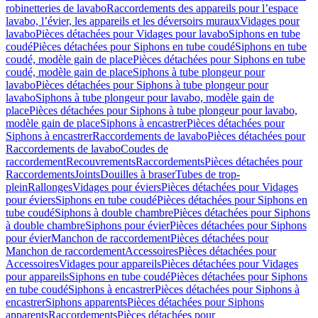
robinetteries de lavabo
Raccordements des appareils pour l’espace
lavabo, l’évier, les appareils et les déversoirs muraux
Vidages pour
lavabo
Pièces détachées pour Vidages pour lavabo
Siphons en tube
coudé
Pièces détachées pour Siphons en tube coudé
Siphons en tube
coudé, modèle gain de place
Pièces détachées pour Siphons en tube
coudé, modèle gain de place
Siphons à tube plongeur pour
lavabo
Pièces détachées pour Siphons à tube plongeur pour
lavabo
Siphons à tube plongeur pour lavabo, modèle gain de
place
Pièces détachées pour Siphons à tube plongeur pour lavabo,
modèle gain de place
Siphons à encastrer
Pièces détachées pour
Siphons à encastrer
Raccordements de lavabo
Pièces détachées pour
Raccordements de lavabo
Coudes de
raccordement
Recouvrements
Raccordements
Pièces détachées pour
Raccordements
Joints
Douilles à braser
Tubes de trop-
plein
Rallonges
Vidages pour éviers
Pièces détachées pour Vidages
pour éviers
Siphons en tube coudé
Pièces détachées pour Siphons en
tube coudé
Siphons à double chambre
Pièces détachées pour Siphons
à double chambre
Siphons pour évier
Pièces détachées pour Siphons
pour évier
Manchon de raccordement
Pièces détachées pour
Manchon de raccordement
Accessoires
Pièces détachées pour
Accessoires
Vidages pour appareils
Pièces détachées pour Vidages
pour appareils
Siphons en tube coudé
Pièces détachées pour Siphons
en tube coudé
Siphons à encastrer
Pièces détachées pour Siphons à
encastrer
Siphons apparents
Pièces détachées pour Siphons
apparents
Raccordements
Pièces détachées pour