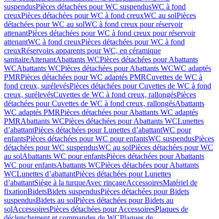
suspendus
Pièces détachées pour WC suspendus
WC à fond
creux
Pièces détachées pour WC à fond creux
WC au sol
Pièces
détachées pour WC au sol
WC à fond creux pour réservoir
attenant
Pièces détachées pour WC à fond creux pour réservoir
attenant
WC à fond creux
Pièces détachées pour WC à fond
creux
Réservoirs apparents pour WC, en céramique
sanitaire
Attenant
Abattants WC
Pièces détachées pour Abattants
WC
Abattants WC
Pièces détachées pour Abattants WC
WC adaptés
PMR
Pièces détachées pour WC adaptés PMR
Cuvettes de WC à
fond creux, surélevés
Pièces détachées pour Cuvettes de WC à fond
creux, surélevés
Cuvettes de WC à fond creux, rallongés
Pièces
détachées pour Cuvettes de WC à fond creux, rallongés
Abattants
WC adaptés PMR
Pièces détachées pour Abattants WC adaptés
PMR
Abattants WC
Pièces détachées pour Abattants WC
Lunettes
d’abattant
Pièces détachées pour Lunettes d’abattant
WC pour
enfants
Pièces détachées pour WC pour enfants
WC suspendus
Pièces
détachées pour WC suspendus
WC au sol
Pièces détachées pour WC
au sol
Abattants WC pour enfants
Pièces détachées pour Abattants
WC pour enfants
Abattants WC
Pièces détachées pour Abattants
WC
Lunettes d’abattant
Pièces détachées pour Lunettes
d’abattant
Siège à la turque
Avec rinçage
Accessoires
Matériel de
fixation
Bidets
Bidets suspendus
Pièces détachées pour Bidets
suspendus
Bidets au sol
Pièces détachées pour Bidets au
sol
Accessoires
Pièces détachées pour Accessoires
Plaques de
déclenchement et commandes de WC
Plaques de