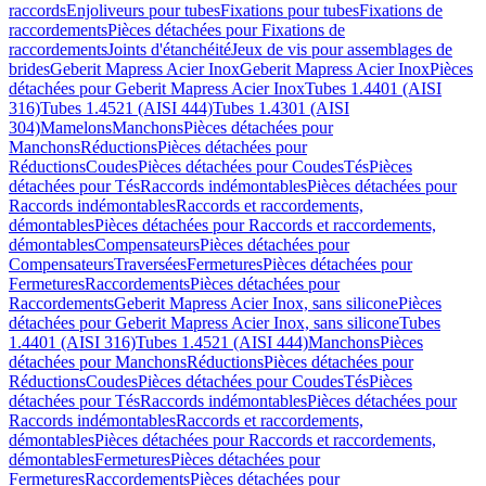
raccords
Enjoliveurs pour tubes
Fixations pour tubes
Fixations de
raccordements
Pièces détachées pour Fixations de
raccordements
Joints d'étanchéité
Jeux de vis pour assemblages de
brides
Geberit Mapress Acier Inox
Geberit Mapress Acier Inox
Pièces
détachées pour Geberit Mapress Acier Inox
Tubes 1.4401 (AISI
316)
Tubes 1.4521 (AISI 444)
Tubes 1.4301 (AISI
304)
Mamelons
Manchons
Pièces détachées pour
Manchons
Réductions
Pièces détachées pour
Réductions
Coudes
Pièces détachées pour Coudes
Tés
Pièces
détachées pour Tés
Raccords indémontables
Pièces détachées pour
Raccords indémontables
Raccords et raccordements,
démontables
Pièces détachées pour Raccords et raccordements,
démontables
Compensateurs
Pièces détachées pour
Compensateurs
Traversées
Fermetures
Pièces détachées pour
Fermetures
Raccordements
Pièces détachées pour
Raccordements
Geberit Mapress Acier Inox, sans silicone
Pièces
détachées pour Geberit Mapress Acier Inox, sans silicone
Tubes
1.4401 (AISI 316)
Tubes 1.4521 (AISI 444)
Manchons
Pièces
détachées pour Manchons
Réductions
Pièces détachées pour
Réductions
Coudes
Pièces détachées pour Coudes
Tés
Pièces
détachées pour Tés
Raccords indémontables
Pièces détachées pour
Raccords indémontables
Raccords et raccordements,
démontables
Pièces détachées pour Raccords et raccordements,
démontables
Fermetures
Pièces détachées pour
Fermetures
Raccordements
Pièces détachées pour