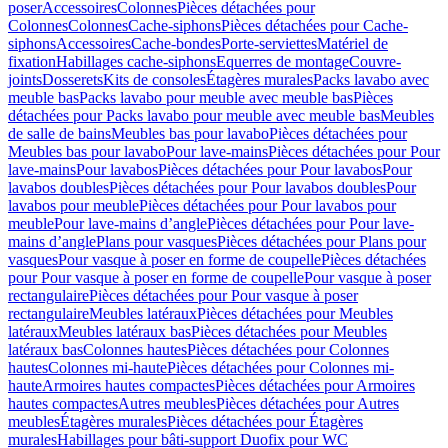
poser
Accessoires
Colonnes
Pièces détachées pour
Colonnes
Colonnes
Cache-siphons
Pièces détachées pour Cache-
siphons
Accessoires
Cache-bondes
Porte-serviettes
Matériel de
fixation
Habillages cache-siphons
Equerres de montage
Couvre-
joints
Dosserets
Kits de consoles
Étagères murales
Packs lavabo avec
meuble bas
Packs lavabo pour meuble avec meuble bas
Pièces
détachées pour Packs lavabo pour meuble avec meuble bas
Meubles
de salle de bains
Meubles bas pour lavabo
Pièces détachées pour
Meubles bas pour lavabo
Pour lave-mains
Pièces détachées pour Pour
lave-mains
Pour lavabos
Pièces détachées pour Pour lavabos
Pour
lavabos doubles
Pièces détachées pour Pour lavabos doubles
Pour
lavabos pour meuble
Pièces détachées pour Pour lavabos pour
meuble
Pour lave-mains d’angle
Pièces détachées pour Pour lave-
mains d’angle
Plans pour vasques
Pièces détachées pour Plans pour
vasques
Pour vasque à poser en forme de coupelle
Pièces détachées
pour Pour vasque à poser en forme de coupelle
Pour vasque à poser
rectangulaire
Pièces détachées pour Pour vasque à poser
rectangulaire
Meubles latéraux
Pièces détachées pour Meubles
latéraux
Meubles latéraux bas
Pièces détachées pour Meubles
latéraux bas
Colonnes hautes
Pièces détachées pour Colonnes
hautes
Colonnes mi-haute
Pièces détachées pour Colonnes mi-
haute
Armoires hautes compactes
Pièces détachées pour Armoires
hautes compactes
Autres meubles
Pièces détachées pour Autres
meubles
Étagères murales
Pièces détachées pour Étagères
murales
Habillages pour bâti-support Duofix pour WC