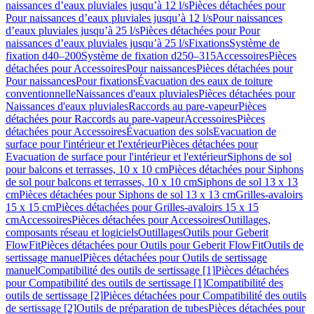
naissances d’eaux pluviales jusqu’à 12 l/s
Pièces détachées pour
Pour naissances d’eaux pluviales jusqu’à 12 l/s
Pour naissances
d’eaux pluviales jusqu’à 25 l/s
Pièces détachées pour Pour
naissances d’eaux pluviales jusqu’à 25 l/s
Fixations
Système de
fixation d40–200
Système de fixation d250–315
Accessoires
Pièces
détachées pour Accessoires
Pour naissances
Pièces détachées pour
Pour naissances
Pour fixations
Évacuation des eaux de toiture
conventionnelle
Naissances d'eaux pluviales
Pièces détachées pour
Naissances d'eaux pluviales
Raccords au pare-vapeur
Pièces
détachées pour Raccords au pare-vapeur
Accessoires
Pièces
détachées pour Accessoires
Évacuation des sols
Evacuation de
surface pour l'intérieur et l'extérieur
Pièces détachées pour
Evacuation de surface pour l'intérieur et l'extérieur
Siphons de sol
pour balcons et terrasses, 10 x 10 cm
Pièces détachées pour Siphons
de sol pour balcons et terrasses, 10 x 10 cm
Siphons de sol 13 x 13
cm
Pièces détachées pour Siphons de sol 13 x 13 cm
Grilles-avaloirs
15 x 15 cm
Pièces détachées pour Grilles-avaloirs 15 x 15
cm
Accessoires
Pièces détachées pour Accessoires
Outillages,
composants réseau et logiciels
Outillages
Outils pour Geberit
FlowFit
Pièces détachées pour Outils pour Geberit FlowFit
Outils de
sertissage manuel
Pièces détachées pour Outils de sertissage
manuel
Compatibilité des outils de sertissage [1]
Pièces détachées
pour Compatibilité des outils de sertissage [1]
Compatibilité des
outils de sertissage [2]
Pièces détachées pour Compatibilité des outils
de sertissage [2]
Outils de préparation de tubes
Pièces détachées pour