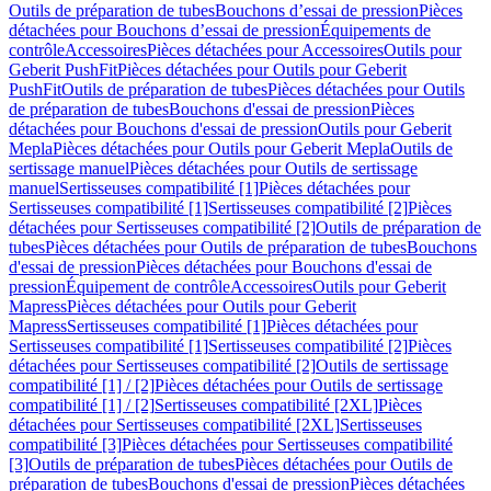
Outils de préparation de tubes
Bouchons d’essai de pression
Pièces
détachées pour Bouchons d’essai de pression
Équipements de
contrôle
Accessoires
Pièces détachées pour Accessoires
Outils pour
Geberit PushFit
Pièces détachées pour Outils pour Geberit
PushFit
Outils de préparation de tubes
Pièces détachées pour Outils
de préparation de tubes
Bouchons d'essai de pression
Pièces
détachées pour Bouchons d'essai de pression
Outils pour Geberit
Mepla
Pièces détachées pour Outils pour Geberit Mepla
Outils de
sertissage manuel
Pièces détachées pour Outils de sertissage
manuel
Sertisseuses compatibilité [1]
Pièces détachées pour
Sertisseuses compatibilité [1]
Sertisseuses compatibilité [2]
Pièces
détachées pour Sertisseuses compatibilité [2]
Outils de préparation de
tubes
Pièces détachées pour Outils de préparation de tubes
Bouchons
d'essai de pression
Pièces détachées pour Bouchons d'essai de
pression
Équipement de contrôle
Accessoires
Outils pour Geberit
Mapress
Pièces détachées pour Outils pour Geberit
Mapress
Sertisseuses compatibilité [1]
Pièces détachées pour
Sertisseuses compatibilité [1]
Sertisseuses compatibilité [2]
Pièces
détachées pour Sertisseuses compatibilité [2]
Outils de sertissage
compatibilité [1] / [2]
Pièces détachées pour Outils de sertissage
compatibilité [1] / [2]
Sertisseuses compatibilité [2XL]
Pièces
détachées pour Sertisseuses compatibilité [2XL]
Sertisseuses
compatibilité [3]
Pièces détachées pour Sertisseuses compatibilité
[3]
Outils de préparation de tubes
Pièces détachées pour Outils de
préparation de tubes
Bouchons d'essai de pression
Pièces détachées