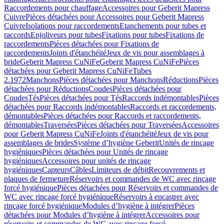
Raccordements pour chauffage
Accessoires pour Geberit Mapress
Cuivre
Pièces détachées pour Accessoires pour Geberit Mapress
Cuivre
Isolations pour raccordements
Etanchements pour tubes et
raccords
Enjoliveurs pour tubes
Fixations pour tubes
Fixations de
raccordements
Pièces détachées pour Fixations de
raccordements
Joints d'étanchéité
Jeux de vis pour assemblages à
bride
Geberit Mapress CuNiFe
Geberit Mapress CuNiFe
Pièces
détachées pour Geberit Mapress CuNiFe
Tubes
2.1972
Manchons
Pièces détachées pour Manchons
Réductions
Pièces
détachées pour Réductions
Coudes
Pièces détachées pour
Coudes
Tés
Pièces détachées pour Tés
Raccords indémontables
Pièces
détachées pour Raccords indémontables
Raccords et raccordements,
démontables
Pièces détachées pour Raccords et raccordements,
démontables
Traversées
Pièces détachées pour Traversées
Accessoires
pour Geberit Mapress CuNiFe
Joints d'étanchéité
Jeux de vis pour
assemblages de brides
Système d’hygiène Geberit
Unités de rinçage
hygiéniques
Pièces détachées pour Unités de rinçage
hygiéniques
Accessoires pour unités de rinçage
hygiéniques
Capteurs
Câbles
Limiteurs de débit
Recouvrements et
plaques de fermeture
Réservoirs et commandes de WC avec rinçage
forcé hygiénique
Pièces détachées pour Réservoirs et commandes de
WC avec rinçage forcé hygiénique
Réservoirs à encastrer avec
rinçage forcé hygiénique
Modules d’hygiène à intégrer
Pièces
détachées pour Modules d’hygiène à intégrer
Accessoires pour
réservoirs et commandes de WC avec rinçage forcé