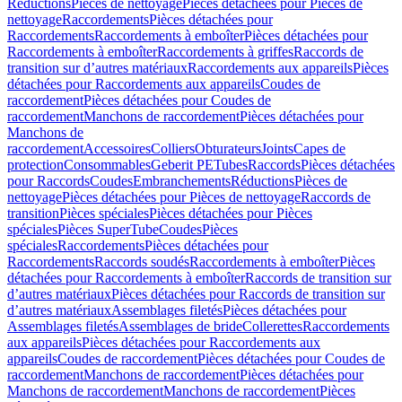
Réductions
Pièces de nettoyage
Pièces détachées pour Pièces de
nettoyage
Raccordements
Pièces détachées pour
Raccordements
Raccordements à emboîter
Pièces détachées pour
Raccordements à emboîter
Raccordements à griffes
Raccords de
transition sur d’autres matériaux
Raccordements aux appareils
Pièces
détachées pour Raccordements aux appareils
Coudes de
raccordement
Pièces détachées pour Coudes de
raccordement
Manchons de raccordement
Pièces détachées pour
Manchons de
raccordement
Accessoires
Colliers
Obturateurs
Joints
Capes de
protection
Consommables
Geberit PE
Tubes
Raccords
Pièces détachées
pour Raccords
Coudes
Embranchements
Réductions
Pièces de
nettoyage
Pièces détachées pour Pièces de nettoyage
Raccords de
transition
Pièces spéciales
Pièces détachées pour Pièces
spéciales
Pièces SuperTube
Coudes
Pièces
spéciales
Raccordements
Pièces détachées pour
Raccordements
Raccords soudés
Raccordements à emboîter
Pièces
détachées pour Raccordements à emboîter
Raccords de transition sur
d’autres matériaux
Pièces détachées pour Raccords de transition sur
d’autres matériaux
Assemblages filetés
Pièces détachées pour
Assemblages filetés
Assemblages de bride
Collerettes
Raccordements
aux appareils
Pièces détachées pour Raccordements aux
appareils
Coudes de raccordement
Pièces détachées pour Coudes de
raccordement
Manchons de raccordement
Pièces détachées pour
Manchons de raccordement
Manchons de raccordement
Pièces