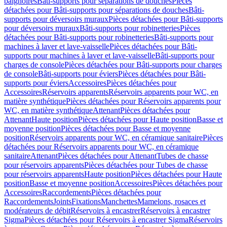
baignoires
Bâti-supports pour séparations de douches
Pièces
détachées pour Bâti-supports pour séparations de douches
Bâti-
supports pour déversoirs muraux
Pièces détachées pour Bâti-supports
pour déversoirs muraux
Bâti-supports pour robinetteries
Pièces
détachées pour Bâti-supports pour robinetteries
Bâti-supports pour
machines à laver et lave-vaisselle
Pièces détachées pour Bâti-
supports pour machines à laver et lave-vaisselle
Bâti-supports pour
charges de console
Pièces détachées pour Bâti-supports pour charges
de console
Bâti-supports pour éviers
Pièces détachées pour Bâti-
supports pour éviers
Accessoires
Pièces détachées pour
Accessoires
Réservoirs apparents
Réservoirs apparents pour WC, en
matière synthétique
Pièces détachées pour Réservoirs apparents pour
WC, en matière synthétique
Attenant
Pièces détachées pour
Attenant
Haute position
Pièces détachées pour Haute position
Basse et
moyenne position
Pièces détachées pour Basse et moyenne
position
Réservoirs apparents pour WC, en céramique sanitaire
Pièces
détachées pour Réservoirs apparents pour WC, en céramique
sanitaire
Attenant
Pièces détachées pour Attenant
Tubes de chasse
pour réservoirs apparents
Pièces détachées pour Tubes de chasse
pour réservoirs apparents
Haute position
Pièces détachées pour Haute
position
Basse et moyenne position
Accessoires
Pièces détachées pour
Accessoires
Raccordements
Pièces détachées pour
Raccordements
Joints
Fixations
Manchettes
Mamelons, rosaces et
modérateurs de débit
Réservoirs à encastrer
Réservoirs à encastrer
Sigma
Pièces détachées pour Réservoirs à encastrer Sigma
Réservoirs