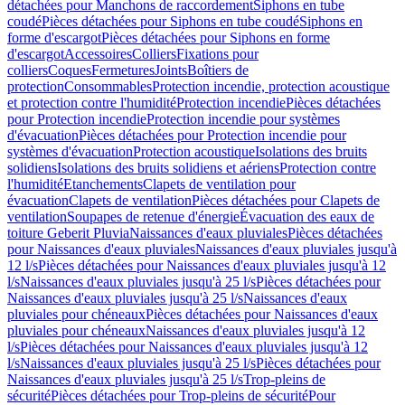
détachées pour Manchons de raccordement
Siphons en tube
coudé
Pièces détachées pour Siphons en tube coudé
Siphons en
forme d'escargot
Pièces détachées pour Siphons en forme
d'escargot
Accessoires
Colliers
Fixations pour
colliers
Coques
Fermetures
Joints
Boîtiers de
protection
Consommables
Protection incendie, protection acoustique
et protection contre l'humidité
Protection incendie
Pièces détachées
pour Protection incendie
Protection incendie pour systèmes
d'évacuation
Pièces détachées pour Protection incendie pour
systèmes d'évacuation
Protection acoustique
Isolations des bruits
solidiens
Isolations des bruits solidiens et aériens
Protection contre
l'humidité
Etanchements
Clapets de ventilation pour
évacuation
Clapets de ventilation
Pièces détachées pour Clapets de
ventilation
Soupapes de retenue d'énergie
Évacuation des eaux de
toiture Geberit Pluvia
Naissances d'eaux pluviales
Pièces détachées
pour Naissances d'eaux pluviales
Naissances d'eaux pluviales jusqu'à
12 l/s
Pièces détachées pour Naissances d'eaux pluviales jusqu'à 12
l/s
Naissances d'eaux pluviales jusqu'à 25 l/s
Pièces détachées pour
Naissances d'eaux pluviales jusqu'à 25 l/s
Naissances d'eaux
pluviales pour chéneaux
Pièces détachées pour Naissances d'eaux
pluviales pour chéneaux
Naissances d'eaux pluviales jusqu'à 12
l/s
Pièces détachées pour Naissances d'eaux pluviales jusqu'à 12
l/s
Naissances d'eaux pluviales jusqu'à 25 l/s
Pièces détachées pour
Naissances d'eaux pluviales jusqu'à 25 l/s
Trop-pleins de
sécurité
Pièces détachées pour Trop-pleins de sécurité
Pour