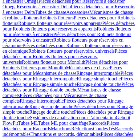
à encastrer Omega
Pièces détachées pour Réservoirs à encastrer
Omega
Réservoirs à encastrer Delta
Pièces détachées pour Réservoirs
à encastrer Delta
Tubes de chasse
Accessoires
Mécanismes de chasse
et robinets flotteurs
Robinets flotteurs
Pièces détachées pour Robinets
flotteurs
Robinets flotteurs pour réservoirs apparents
Pièces détachées
pour Robinets flotteurs pour réservoirs apparents
Robinets flotteurs
pour réservoirs à encastrer
Pièces détachées pour Robinets flotteurs
pour réservoirs à encastrer
Robinets flotteurs pour réservoirs en
céramique
Pièces détachées pour Robinets flotteurs pour réservoirs
en céramique
Robinets flotteurs pour réservoirs, universels
Pièces
détachées pour Robinets flotteurs pour réservoirs,
universels
Robinets flotteurs pour Monolith
Pièces détachées pour
Robinets flotteurs pour Monolith
Mécanismes de chasse
Pièces
détachées pour Mécanismes de chasse
Rinçage interrompable
Pièces
détachées pour Rinçage interrompable
Rinçage simple touche
Pièces
détachées pour Rinçage simple touche
Rinçage double touche
Pièces
détachées pour Rinçage double touche
Mécanismes de chasse
complets
Pièces détachées pour Mécanismes de chasse
complets
Rinçage interrompable
Pièces détachées pour Rinçage
interrompable
Rinçage simple touche
Pièces détachées pour Rinçage
simple touche
Rinçage double touche
Pièces détachées pour Rinçage
double touche
Systèmes de canalisation pour l’alimentation
Geberit
FlowFit
Tubes ML
Tubes ML pour chauffage
Raccords
Pièces
détachées pour Raccords
Manchons
Réductions
Coudes
Tés
Raccords
indémontables
Transitions et raccords, démontables
Pièces détachées