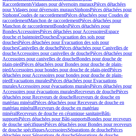
Raccordements
Vidages pour déversoirs muraux
Pièces détachées
pour Vidages pour déversoirs muraux
Siphons
Pièces détachées pour
Siphons
Coudes de raccordement
Pièces détachées pour Coudes de
raccordement
Manchon de raccordement
Pièces détachées pour
Manchon de raccordement
Bondes
Pièces détachées pour
Bondes
Accessoires
Pièces détachées pour Accessoires
Espace
douche et baignoire
Douches
Évacuation des sols pour
douches
Pièces détachées pour Évacuation des sols pour
douches
Canivelles de douche
Pièces détachées pour Canivelles de
douche
Accessoires pour canivelles de douche
Pièces détachées pour
Accessoires pour canivelles de douche
Bondes pour douche de
plain-pied
Pièces détachées pour Bondes pour douche de plain-
pied
Accessoires pour bondes pour douche de plain-pied
Pièces
détachées pour Accessoires pour bondes pour douche de plain-
pied
Evacuations murales
Pièces détachées pour Evacuations
murales
Accessoires pour évacuations murales
Pièces détachées pour
Accessoires pour évacuations murales
Receveurs de douche
Pièces
détachées pour Receveurs de douche
Receveurs de douche en
matériau minéral
Pièces détachées pour Receveurs de douche en
matériau minéral
Receveurs de douche en matériau
minéral
Receveurs de douche en céramique sanitaire
Bâti-
supports
Pièces détachées pour Bâti-supports
Bondes pour receveurs
de douche spécifiques
Pièces détachées pour Bondes pour receveurs
de douche spécifiques
Accessoires
Séparations de douche
Pièces
détachées pour Séparations de douche
Séparations de douche