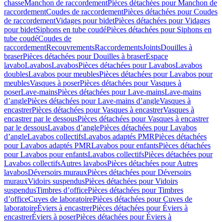
chasse
Manchon de raccordement
Pièces détachées pour Manchon de
raccordement
Coudes de raccordement
Pièces détachées pour Coudes
de raccordement
Vidages pour bidet
Pièces détachées pour Vidages
pour bidet
Siphons en tube coudé
Pièces détachées pour Siphons en
tube coudé
Coudes de
raccordement
Recouvrements
Raccordements
Joints
Douilles à
braser
Pièces détachées pour Douilles à braser
Espace
lavabo
Lavabos
Lavabos
Pièces détachées pour Lavabos
Lavabos
doubles
Lavabos pour meubles
Pièces détachées pour Lavabos pour
meubles
Vasques à poser
Pièces détachées pour Vasques à
poser
Lave-mains
Pièces détachées pour Lave-mains
Lave-mains
d’angle
Pièces détachées pour Lave-mains d’angle
Vasques à
encastrer
Pièces détachées pour Vasques à encastrer
Vasques à
encastrer par le dessous
Pièces détachées pour Vasques à encastrer
par le dessous
Lavabos d’angle
Pièces détachées pour Lavabos
d’angle
Lavabos collectifs
Lavabos adaptés PMR
Pièces détachées
pour Lavabos adaptés PMR
Lavabos pour enfants
Pièces détachées
pour Lavabos pour enfants
Lavabos collectifs
Pièces détachées pour
Lavabos collectifs
Autres lavabos
Pièces détachées pour Autres
lavabos
Déversoirs muraux
Pièces détachées pour Déversoirs
muraux
Vidoirs suspendus
Pièces détachées pour Vidoirs
suspendus
Timbres dʼoffice
Pièces détachées pour Timbres
dʼoffice
Cuves de laboratoire
Pièces détachées pour Cuves de
laboratoire
Éviers à encastrer
Pièces détachées pour Éviers à
encastrer
Éviers à poser
Pièces détachées pour Éviers à