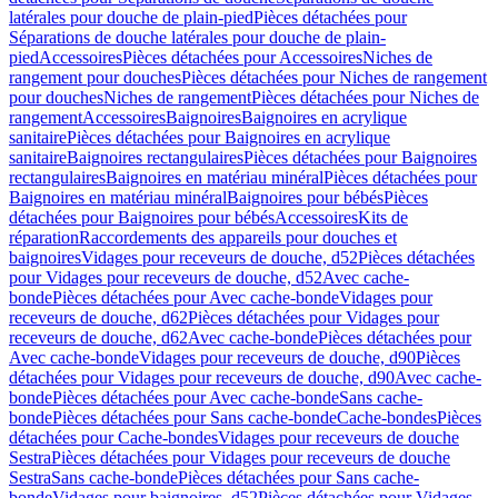
latérales pour douche de plain-pied
Pièces détachées pour
Séparations de douche latérales pour douche de plain-
pied
Accessoires
Pièces détachées pour Accessoires
Niches de
rangement pour douches
Pièces détachées pour Niches de rangement
pour douches
Niches de rangement
Pièces détachées pour Niches de
rangement
Accessoires
Baignoires
Baignoires en acrylique
sanitaire
Pièces détachées pour Baignoires en acrylique
sanitaire
Baignoires rectangulaires
Pièces détachées pour Baignoires
rectangulaires
Baignoires en matériau minéral
Pièces détachées pour
Baignoires en matériau minéral
Baignoires pour bébés
Pièces
détachées pour Baignoires pour bébés
Accessoires
Kits de
réparation
Raccordements des appareils pour douches et
baignoires
Vidages pour receveurs de douche, d52
Pièces détachées
pour Vidages pour receveurs de douche, d52
Avec cache-
bonde
Pièces détachées pour Avec cache-bonde
Vidages pour
receveurs de douche, d62
Pièces détachées pour Vidages pour
receveurs de douche, d62
Avec cache-bonde
Pièces détachées pour
Avec cache-bonde
Vidages pour receveurs de douche, d90
Pièces
détachées pour Vidages pour receveurs de douche, d90
Avec cache-
bonde
Pièces détachées pour Avec cache-bonde
Sans cache-
bonde
Pièces détachées pour Sans cache-bonde
Cache-bondes
Pièces
détachées pour Cache-bondes
Vidages pour receveurs de douche
Sestra
Pièces détachées pour Vidages pour receveurs de douche
Sestra
Sans cache-bonde
Pièces détachées pour Sans cache-
bonde
Vidages pour baignoires, d52
Pièces détachées pour Vidages