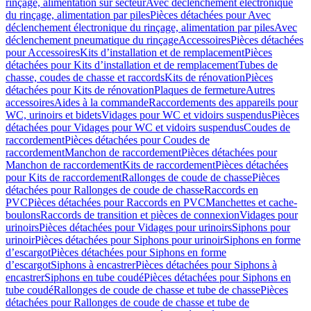
rinçage, alimentation sur secteur
Avec déclenchement électronique
du rinçage, alimentation par piles
Pièces détachées pour Avec
déclenchement électronique du rinçage, alimentation par piles
Avec
déclenchement pneumatique du rinçage
Accessoires
Pièces détachées
pour Accessoires
Kits d’installation et de remplacement
Pièces
détachées pour Kits d’installation et de remplacement
Tubes de
chasse, coudes de chasse et raccords
Kits de rénovation
Pièces
détachées pour Kits de rénovation
Plaques de fermeture
Autres
accessoires
Aides à la commande
Raccordements des appareils pour
WC, urinoirs et bidets
Vidages pour WC et vidoirs suspendus
Pièces
détachées pour Vidages pour WC et vidoirs suspendus
Coudes de
raccordement
Pièces détachées pour Coudes de
raccordement
Manchon de raccordement
Pièces détachées pour
Manchon de raccordement
Kits de raccordement
Pièces détachées
pour Kits de raccordement
Rallonges de coude de chasse
Pièces
détachées pour Rallonges de coude de chasse
Raccords en
PVC
Pièces détachées pour Raccords en PVC
Manchettes et cache-
boulons
Raccords de transition et pièces de connexion
Vidages pour
urinoirs
Pièces détachées pour Vidages pour urinoirs
Siphons pour
urinoir
Pièces détachées pour Siphons pour urinoir
Siphons en forme
d’escargot
Pièces détachées pour Siphons en forme
d’escargot
Siphons à encastrer
Pièces détachées pour Siphons à
encastrer
Siphons en tube coudé
Pièces détachées pour Siphons en
tube coudé
Rallonges de coude de chasse et tube de chasse
Pièces
détachées pour Rallonges de coude de chasse et tube de