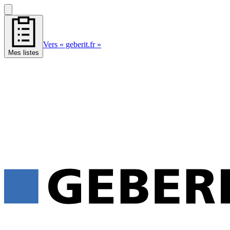
Vers « geberit.fr »
Mes listes