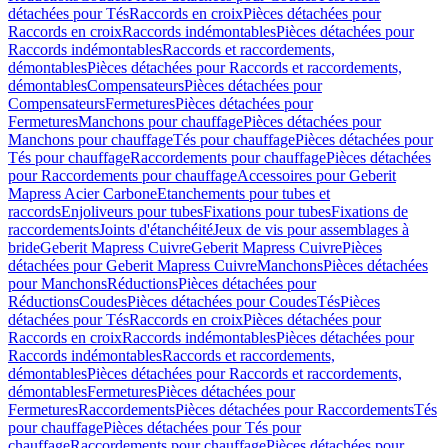
détachées pour Tés
Raccords en croix
Pièces détachées pour
Raccords en croix
Raccords indémontables
Pièces détachées pour
Raccords indémontables
Raccords et raccordements,
démontables
Pièces détachées pour Raccords et raccordements,
démontables
Compensateurs
Pièces détachées pour
Compensateurs
Fermetures
Pièces détachées pour
Fermetures
Manchons pour chauffage
Pièces détachées pour
Manchons pour chauffage
Tés pour chauffage
Pièces détachées pour
Tés pour chauffage
Raccordements pour chauffage
Pièces détachées
pour Raccordements pour chauffage
Accessoires pour Geberit
Mapress Acier Carbone
Etanchements pour tubes et
raccords
Enjoliveurs pour tubes
Fixations pour tubes
Fixations de
raccordements
Joints d'étanchéité
Jeux de vis pour assemblages à
bride
Geberit Mapress Cuivre
Geberit Mapress Cuivre
Pièces
détachées pour Geberit Mapress Cuivre
Manchons
Pièces détachées
pour Manchons
Réductions
Pièces détachées pour
Réductions
Coudes
Pièces détachées pour Coudes
Tés
Pièces
détachées pour Tés
Raccords en croix
Pièces détachées pour
Raccords en croix
Raccords indémontables
Pièces détachées pour
Raccords indémontables
Raccords et raccordements,
démontables
Pièces détachées pour Raccords et raccordements,
démontables
Fermetures
Pièces détachées pour
Fermetures
Raccordements
Pièces détachées pour Raccordements
Tés
pour chauffage
Pièces détachées pour Tés pour
chauffage
Raccordements pour chauffage
Pièces détachées pour