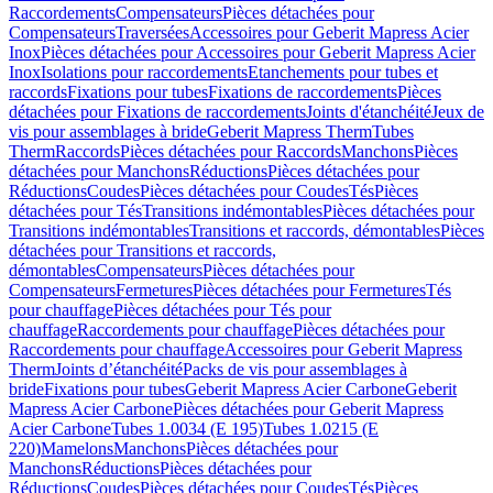
Raccordements
Compensateurs
Pièces détachées pour
Compensateurs
Traversées
Accessoires pour Geberit Mapress Acier
Inox
Pièces détachées pour Accessoires pour Geberit Mapress Acier
Inox
Isolations pour raccordements
Etanchements pour tubes et
raccords
Fixations pour tubes
Fixations de raccordements
Pièces
détachées pour Fixations de raccordements
Joints d'étanchéité
Jeux de
vis pour assemblages à bride
Geberit Mapress Therm
Tubes
Therm
Raccords
Pièces détachées pour Raccords
Manchons
Pièces
détachées pour Manchons
Réductions
Pièces détachées pour
Réductions
Coudes
Pièces détachées pour Coudes
Tés
Pièces
détachées pour Tés
Transitions indémontables
Pièces détachées pour
Transitions indémontables
Transitions et raccords, démontables
Pièces
détachées pour Transitions et raccords,
démontables
Compensateurs
Pièces détachées pour
Compensateurs
Fermetures
Pièces détachées pour Fermetures
Tés
pour chauffage
Pièces détachées pour Tés pour
chauffage
Raccordements pour chauffage
Pièces détachées pour
Raccordements pour chauffage
Accessoires pour Geberit Mapress
Therm
Joints d’étanchéité
Packs de vis pour assemblages à
bride
Fixations pour tubes
Geberit Mapress Acier Carbone
Geberit
Mapress Acier Carbone
Pièces détachées pour Geberit Mapress
Acier Carbone
Tubes 1.0034 (E 195)
Tubes 1.0215 (E
220)
Mamelons
Manchons
Pièces détachées pour
Manchons
Réductions
Pièces détachées pour
Réductions
Coudes
Pièces détachées pour Coudes
Tés
Pièces