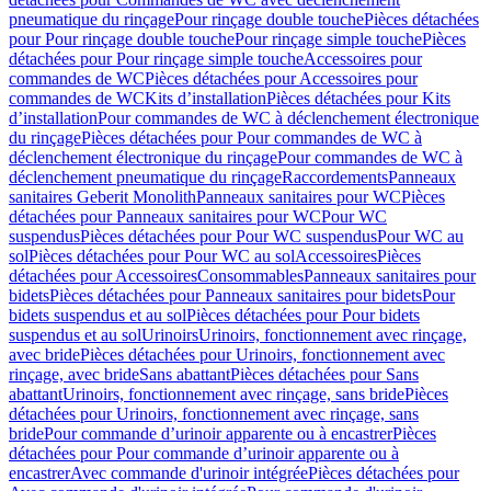
pneumatique du rinçage
Pour rinçage double touche
Pièces détachées
pour Pour rinçage double touche
Pour rinçage simple touche
Pièces
détachées pour Pour rinçage simple touche
Accessoires pour
commandes de WC
Pièces détachées pour Accessoires pour
commandes de WC
Kits d’installation
Pièces détachées pour Kits
d’installation
Pour commandes de WC à déclenchement électronique
du rinçage
Pièces détachées pour Pour commandes de WC à
déclenchement électronique du rinçage
Pour commandes de WC à
déclenchement pneumatique du rinçage
Raccordements
Panneaux
sanitaires Geberit Monolith
Panneaux sanitaires pour WC
Pièces
détachées pour Panneaux sanitaires pour WC
Pour WC
suspendus
Pièces détachées pour Pour WC suspendus
Pour WC au
sol
Pièces détachées pour Pour WC au sol
Accessoires
Pièces
détachées pour Accessoires
Consommables
Panneaux sanitaires pour
bidets
Pièces détachées pour Panneaux sanitaires pour bidets
Pour
bidets suspendus et au sol
Pièces détachées pour Pour bidets
suspendus et au sol
Urinoirs
Urinoirs, fonctionnement avec rinçage,
avec bride
Pièces détachées pour Urinoirs, fonctionnement avec
rinçage, avec bride
Sans abattant
Pièces détachées pour Sans
abattant
Urinoirs, fonctionnement avec rinçage, sans bride
Pièces
détachées pour Urinoirs, fonctionnement avec rinçage, sans
bride
Pour commande d’urinoir apparente ou à encastrer
Pièces
détachées pour Pour commande d’urinoir apparente ou à
encastrer
Avec commande d'urinoir intégrée
Pièces détachées pour