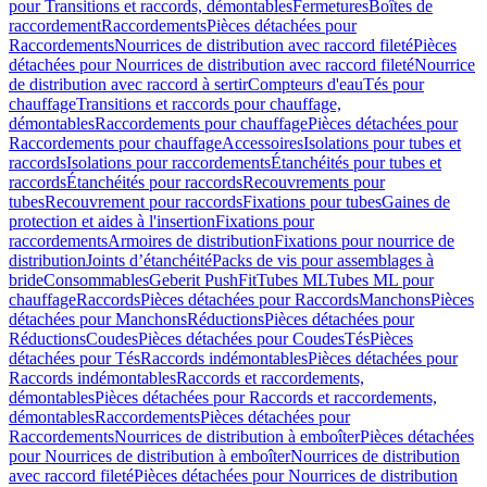
pour Transitions et raccords, démontables
Fermetures
Boîtes de
raccordement
Raccordements
Pièces détachées pour
Raccordements
Nourrices de distribution avec raccord fileté
Pièces
détachées pour Nourrices de distribution avec raccord fileté
Nourrice
de distribution avec raccord à sertir
Compteurs d'eau
Tés pour
chauffage
Transitions et raccords pour chauffage,
démontables
Raccordements pour chauffage
Pièces détachées pour
Raccordements pour chauffage
Accessoires
Isolations pour tubes et
raccords
Isolations pour raccordements
Étanchéités pour tubes et
raccords
Étanchéités pour raccords
Recouvrements pour
tubes
Recouvrement pour raccords
Fixations pour tubes
Gaines de
protection et aides à l'insertion
Fixations pour
raccordements
Armoires de distribution
Fixations pour nourrice de
distribution
Joints d’étanchéité
Packs de vis pour assemblages à
bride
Consommables
Geberit PushFit
Tubes ML
Tubes ML pour
chauffage
Raccords
Pièces détachées pour Raccords
Manchons
Pièces
détachées pour Manchons
Réductions
Pièces détachées pour
Réductions
Coudes
Pièces détachées pour Coudes
Tés
Pièces
détachées pour Tés
Raccords indémontables
Pièces détachées pour
Raccords indémontables
Raccords et raccordements,
démontables
Pièces détachées pour Raccords et raccordements,
démontables
Raccordements
Pièces détachées pour
Raccordements
Nourrices de distribution à emboîter
Pièces détachées
pour Nourrices de distribution à emboîter
Nourrices de distribution
avec raccord fileté
Pièces détachées pour Nourrices de distribution