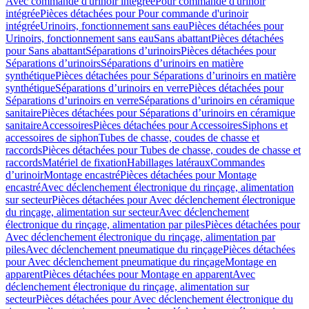
Avec commande d'urinoir intégrée
Pour commande d'urinoir
intégrée
Pièces détachées pour Pour commande d'urinoir
intégrée
Urinoirs, fonctionnement sans eau
Pièces détachées pour
Urinoirs, fonctionnement sans eau
Sans abattant
Pièces détachées
pour Sans abattant
Séparations d’urinoirs
Pièces détachées pour
Séparations d’urinoirs
Séparations d’urinoirs en matière
synthétique
Pièces détachées pour Séparations d’urinoirs en matière
synthétique
Séparations d’urinoirs en verre
Pièces détachées pour
Séparations d’urinoirs en verre
Séparations d’urinoirs en céramique
sanitaire
Pièces détachées pour Séparations d’urinoirs en céramique
sanitaire
Accessoires
Pièces détachées pour Accessoires
Siphons et
accessoires de siphon
Tubes de chasse, coudes de chasse et
raccords
Pièces détachées pour Tubes de chasse, coudes de chasse et
raccords
Matériel de fixation
Habillages latéraux
Commandes
dʼurinoir
Montage encastré
Pièces détachées pour Montage
encastré
Avec déclenchement électronique du rinçage, alimentation
sur secteur
Pièces détachées pour Avec déclenchement électronique
du rinçage, alimentation sur secteur
Avec déclenchement
électronique du rinçage, alimentation par piles
Pièces détachées pour
Avec déclenchement électronique du rinçage, alimentation par
piles
Avec déclenchement pneumatique du rinçage
Pièces détachées
pour Avec déclenchement pneumatique du rinçage
Montage en
apparent
Pièces détachées pour Montage en apparent
Avec
déclenchement électronique du rinçage, alimentation sur
secteur
Pièces détachées pour Avec déclenchement électronique du