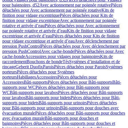
pour baignoires, d52
Avec actionnement par poignée rotative
Pièces
détachées pour Avec actionnement par poignée rotative
Kits de
finition pour vidage excentrique
Pièces détachées pour Kits de
finition pour vidage excentrique
Avec actionnement par poignée
rotative et arrivée d’eau
Pièces détachées pour Avec actionnement
par poignée rotative et arrivée d’eau
Kits de finition pour vidage
excentrique et arrivée d’eau
Pièces détachées pour Kits de finition
pour vidage excentrique et arrivée d’eau
Avec déclenchement par
pression PushControl
Pièces détachées pour Avec déclenchement par
pression PushControl
Avec cache-bonde
Pièces détachées pour Avec
cache-bonde
Accessoires pour vidages pour baignoires
Kits de
raccordement
Bouchons de bonde
Tés
Systèmes d’installation et de
rinçage
Geberit Duofix
Parois
Pièces détachées pour Parois
Systèmes
porteurs
Pièces détachées pour Systèmes
porteurs
Habillages
Accessoires
Pièces détachées pour
Accessoires
Bâti-supports
Pièces détachées pour Bâti-supports
Bâti-
supports pour WC
Pièces détachées pour Bâti-supports pour
WC
Bâti-supports pour lavabos
Pièces détachées pour Bâti-supports
pour lavabos
Bâti-supports pour bidets
Pièces détachées pour Bâti-
supports pour bidets
Bâti-supports pour urinoirs
Pièces détachées
pour Bâti-supports pour urinoirs
Bâti-supports pour douches avec
évacuation murale
Pièces détachées pour Bâti-supports pour douches
avec évacuation murale
Bâti-supports pour douches et
baignoires
Pièces détachées pour Bâti-supports pour douches et