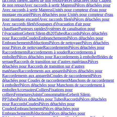
raccords filetés
Clapets de non retour
Pièces détachées pour Clapets
de non retour
Avec raccords à sertir Mapress
Pièces détachées pour
Avec raccords à sertir Mapress
Unités pour compteur d'eau pour
montage encastré
Pièces détachées pour Unités pour compteur d'eau
pour montage encastré
Avec raccords filetés
Pièces détachées pour
Avec raccords filetés
Soupapes d'évacuation d'air pour
chauffage
Purgeurs rapides
Systèmes de canalisation pour
l’évacuation
Geberit Silent-db20
Tubes
Raccords
Pièces détachées
pour Raccords
Coudes
Embranchements
Pièces détachées pour
Embranchements
Réductions
Pièces de nettoyage
Pièces détachées
pour Pièces de nettoyage
Raccordements
Pièces détachées pour
Raccordements
Raccordements à souder
Raccordements à
emboîter
Pièces détachées pour Raccordements à emboîter
Brides de
serrage
Raccords de transition sur d’autres matériaux
Pièces
détachées pour Raccords de transition sur d’autres
matériaux
Raccordements aux appareils
Pièces détachées pour
Raccordements aux appareils
Coudes de raccordement
Pièces
détachées pour Coudes de raccordement
Manchons de raccordement
à emboîter
Pièces détachées pour Manchons de raccordement à
emboîter
Accessoires
Colliers
Fixations pour
colliers
Fermetures
Joints
Consommables
Geberit Silent-
PP
Tubes
Pièces détachées pour Tubes
Raccords
Pièces détachées
pour Raccords
Coudes
Pièces détachées pour
Coudes
Embranchements
Pièces détachées pour
Embranchements
Réductions
Pièces détachées pour