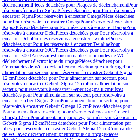
déclenchement
Pièces détachées pour Plaques de déclenchement
Pour
réservoirs à encastrer Sigma
Pièces détachées pour Pour réservoirs à
encastrer Sigma
Pour réservoirs à encastrer Omega
Pièces détachées
pour Pour réservoirs à encastrer Omega
Pour réservoirs à encastrer
Kappa
Pièces détachées pour Pour réservoirs à encastrer Kappa
Pour
réservoirs à encastrer Delta
Pièces détachées pour Pour réservoirs à
encastrer Delta
Pour les réservoirs à encastrer Twinline
Pièces
détachées pour Pour les réservoirs à encastrer Twinline
Pour
réservoirs à encastrer 300T
Pièces détachées pour Pour réservoirs à
encastrer 300T
Accessoires
Consommables
Commandes de WC à
déclenchement électronique du rinçage
Pièces détachées pour
Commandes de WC à déclenchement électronique du rinçage
Pour
alimentation sur secteur, pour réservoirs à encastrer Geberit Sigma
12 cm
Pièces détachées pour Pour alimentation sur secteur, pour
réservoirs à encastrer Geberit Sigma 12 cm
Pour alimentation sur
secteur, pour réservoirs à encastrer Geberit Sigma 8 cm
Pièces
détachées pour Pour alimentation sur secteur, pour réservoirs à
encastrer Geberit Sigma 8 cm
Pour alimentation sur secteur, pour
réservoirs à encastrer Geberit Omega 12 cm
Pièces détachées pour
Pour alimentation sur secteur, pour réservoirs à encastrer Geberit
Omega 12 cm
Pour alimentation par piles, pour réservoirs à encastrer
Geberit Sigma 12 cm
Pièces détachées pour Pour alimentation par
piles, pour réservoirs à encastrer Geberit Sigma 12 cm
Commandes
de WC avec déclenchement pneumatique du rinçage
Pièces
détachées pour Commandes de WC avec déclenchement