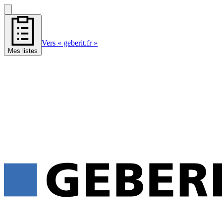
Vers « geberit.fr »
Mes listes