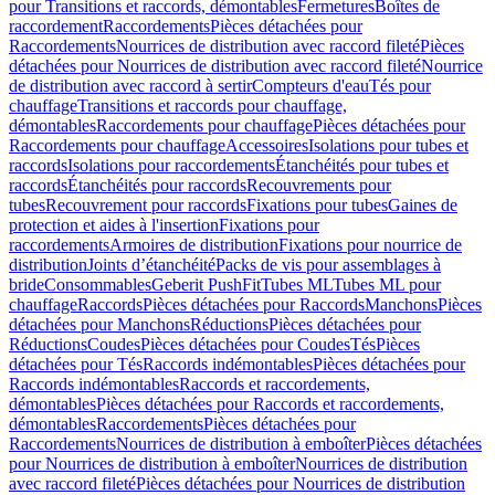
pour Transitions et raccords, démontables
Fermetures
Boîtes de
raccordement
Raccordements
Pièces détachées pour
Raccordements
Nourrices de distribution avec raccord fileté
Pièces
détachées pour Nourrices de distribution avec raccord fileté
Nourrice
de distribution avec raccord à sertir
Compteurs d'eau
Tés pour
chauffage
Transitions et raccords pour chauffage,
démontables
Raccordements pour chauffage
Pièces détachées pour
Raccordements pour chauffage
Accessoires
Isolations pour tubes et
raccords
Isolations pour raccordements
Étanchéités pour tubes et
raccords
Étanchéités pour raccords
Recouvrements pour
tubes
Recouvrement pour raccords
Fixations pour tubes
Gaines de
protection et aides à l'insertion
Fixations pour
raccordements
Armoires de distribution
Fixations pour nourrice de
distribution
Joints d’étanchéité
Packs de vis pour assemblages à
bride
Consommables
Geberit PushFit
Tubes ML
Tubes ML pour
chauffage
Raccords
Pièces détachées pour Raccords
Manchons
Pièces
détachées pour Manchons
Réductions
Pièces détachées pour
Réductions
Coudes
Pièces détachées pour Coudes
Tés
Pièces
détachées pour Tés
Raccords indémontables
Pièces détachées pour
Raccords indémontables
Raccords et raccordements,
démontables
Pièces détachées pour Raccords et raccordements,
démontables
Raccordements
Pièces détachées pour
Raccordements
Nourrices de distribution à emboîter
Pièces détachées
pour Nourrices de distribution à emboîter
Nourrices de distribution
avec raccord fileté
Pièces détachées pour Nourrices de distribution