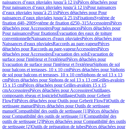
naissances d’eaux pluviales jusqu’à 12 l/s
Pièces détachées pour
Pour naissances d’eaux pluviales jusqu’à 12 l/s
Pour naissances
d’eaux pluviales jusqu’à 25 l/s
Pièces détachées pour Pour
naissances d’eaux pluviales jusqu’à 25 l/s
Fixations
Système de
fixation d40–200
Système de fixation d250–315
Accessoires
Pièces
détachées pour Accessoires
Pour naissances
Pièces détachées pour
Pour naissances
Pour fixations
Évacuation des eaux de toiture
conventionnelle
Naissances d'eaux pluviales
Pièces détachées pour
Naissances d'eaux pluviales
Raccords au pare-vapeur
Pièces
détachées pour Raccords au pare-vapeur
Accessoires
Pièces
détachées pour Accessoires
Évacuation des sols
Evacuation de
surface pour l'intérieur et l'extérieur
Pièces détachées pour
Evacuation de surface pour l'intérieur et l'extérieur
Siphons de sol
pour balcons et terrasses, 10 x 10 cm
Pièces détachées pour Siphons
de sol pour balcons et terrasses, 10 x 10 cm
Siphons de sol 13 x 13
cm
Pièces détachées pour Siphons de sol 13 x 13 cm
Grilles-avaloirs
15 x 15 cm
Pièces détachées pour Grilles-avaloirs 15 x 15
cm
Accessoires
Pièces détachées pour Accessoires
Outillages,
composants réseau et logiciels
Outillages
Outils pour Geberit
FlowFit
Pièces détachées pour Outils pour Geberit FlowFit
Outils de
sertissage manuel
Pièces détachées pour Outils de sertissage
manuel
Compatibilité des outils de sertissage [1]
Pièces détachées
pour Compatibilité des outils de sertissage [1]
Compatibilité des
outils de sertissage [2]
Pièces détachées pour Compatibilité des outils
de sertissage [2]
Outils de préparation de tubes
Pièces détachées pour