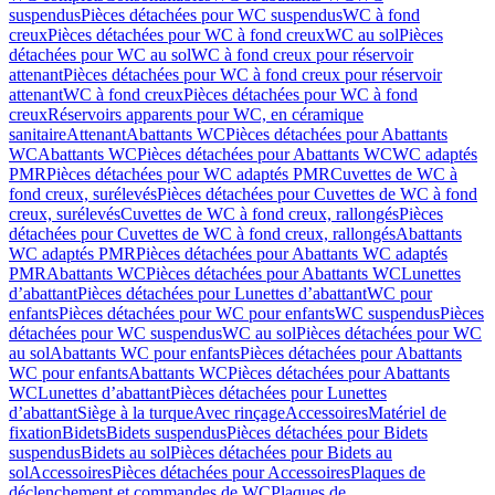
suspendus
Pièces détachées pour WC suspendus
WC à fond
creux
Pièces détachées pour WC à fond creux
WC au sol
Pièces
détachées pour WC au sol
WC à fond creux pour réservoir
attenant
Pièces détachées pour WC à fond creux pour réservoir
attenant
WC à fond creux
Pièces détachées pour WC à fond
creux
Réservoirs apparents pour WC, en céramique
sanitaire
Attenant
Abattants WC
Pièces détachées pour Abattants
WC
Abattants WC
Pièces détachées pour Abattants WC
WC adaptés
PMR
Pièces détachées pour WC adaptés PMR
Cuvettes de WC à
fond creux, surélevés
Pièces détachées pour Cuvettes de WC à fond
creux, surélevés
Cuvettes de WC à fond creux, rallongés
Pièces
détachées pour Cuvettes de WC à fond creux, rallongés
Abattants
WC adaptés PMR
Pièces détachées pour Abattants WC adaptés
PMR
Abattants WC
Pièces détachées pour Abattants WC
Lunettes
d’abattant
Pièces détachées pour Lunettes d’abattant
WC pour
enfants
Pièces détachées pour WC pour enfants
WC suspendus
Pièces
détachées pour WC suspendus
WC au sol
Pièces détachées pour WC
au sol
Abattants WC pour enfants
Pièces détachées pour Abattants
WC pour enfants
Abattants WC
Pièces détachées pour Abattants
WC
Lunettes d’abattant
Pièces détachées pour Lunettes
d’abattant
Siège à la turque
Avec rinçage
Accessoires
Matériel de
fixation
Bidets
Bidets suspendus
Pièces détachées pour Bidets
suspendus
Bidets au sol
Pièces détachées pour Bidets au
sol
Accessoires
Pièces détachées pour Accessoires
Plaques de
déclenchement et commandes de WC
Plaques de