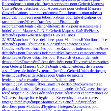
Raccordements pour chauffage
Accessoires pour Geberit Mapress
Cuivre
Pièces détachées pour Accessoires pour Geberit Mapress
Cuivre
Isolations pour raccordements
Etanchements pour tubes et
raccords
Enjoliveurs pour tubes
Fixations pour tubes
Fixations de
raccordements
Pièces détachées pour Fixations de
raccordements
Joints d'étanchéité
Jeux de vis pour assemblages à
bride
Geberit Mapress CuNiFe
Geberit Mapress CuNiFe
Pièces
détachées pour Geberit Mapress CuNiFe
Tubes
2.1972
Manchons
Pièces détachées pour Manchons
Réductions
Pièces
détachées pour Réductions
Coudes
Pièces détachées pour
Coudes
Tés
Pièces détachées pour Tés
Raccords indémontables
Pièces
détachées pour Raccords indémontables
Raccords et raccordements,
démontables
Pièces détachées pour Raccords et raccordements,
démontables
Traversées
Pièces détachées pour Traversées
Accessoires
pour Geberit Mapress CuNiFe
Joints d'étanchéité
Jeux de vis pour
assemblages de brides
Système d’hygiène Geberit
Unités de rinçage
hygiéniques
Pièces détachées pour Unités de rinçage
hygiéniques
Accessoires pour unités de rinçage
hygiéniques
Capteurs
Câbles
Limiteurs de débit
Recouvrements et
plaques de fermeture
Réservoirs et commandes de WC avec rinçage
forcé hygiénique
Pièces détachées pour Réservoirs et commandes de
WC avec rinçage forcé hygiénique
Réservoirs à encastrer avec
rinçage forcé hygiénique
Modules d’hygiène à intégrer
Pièces
détachées pour Modules d’hygiène à intégrer
Accessoires pour
réservoirs et commandes de WC avec rinçage forcé