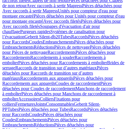
raccords filetés
Clapets de non retour
Pièces détachées pour Clapets
de non retour
Avec raccords à sertir Mapress
Pièces détachées pour
Avec raccords à sertir Mapress
Unités pour compteur d'eau pour
montage encastré
Pièces détachées pour Unités pour compteur d'eau
pour montage encastré
Avec raccords filetés
Pièces détachées pour
Avec raccords filetés
Soupapes d'évacuation d'air pour
chauffage
Purgeurs rapides
Systèmes de canalisation pour
l’évacuation
Geberit Silent-db20
Tubes
Raccords
Pièces détachées
pour Raccords
Coudes
Embranchements
Pièces détachées pour
Embranchements
Réductions
Pièces de nettoyage
Pièces détachées
pour Pièces de nettoyage
Raccordements
Pièces détachées pour
Raccordements
Raccordements à souder
Raccordements à
emboîter
Pièces détachées pour Raccordements à emboîter
Brides de
serrage
Raccords de transition sur d’autres matériaux
Pièces
détachées pour Raccords de transition sur d’autres
matériaux
Raccordements aux appareils
Pièces détachées pour
Raccordements aux appareils
Coudes de raccordement
Pièces
détachées pour Coudes de raccordement
Manchons de raccordement
à emboîter
Pièces détachées pour Manchons de raccordement à
emboîter
Accessoires
Colliers
Fixations pour
colliers
Fermetures
Joints
Consommables
Geberit Silent-
PP
Tubes
Pièces détachées pour Tubes
Raccords
Pièces détachées
pour Raccords
Coudes
Pièces détachées pour
Coudes
Embranchements
Pièces détachées pour
Embranchements
Réductions
Pièces détachées pour