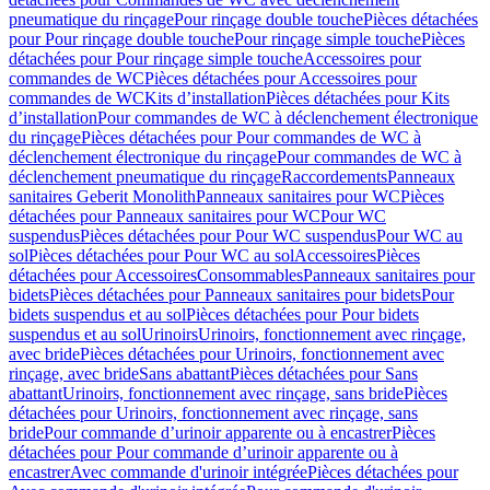
pneumatique du rinçage
Pour rinçage double touche
Pièces détachées
pour Pour rinçage double touche
Pour rinçage simple touche
Pièces
détachées pour Pour rinçage simple touche
Accessoires pour
commandes de WC
Pièces détachées pour Accessoires pour
commandes de WC
Kits d’installation
Pièces détachées pour Kits
d’installation
Pour commandes de WC à déclenchement électronique
du rinçage
Pièces détachées pour Pour commandes de WC à
déclenchement électronique du rinçage
Pour commandes de WC à
déclenchement pneumatique du rinçage
Raccordements
Panneaux
sanitaires Geberit Monolith
Panneaux sanitaires pour WC
Pièces
détachées pour Panneaux sanitaires pour WC
Pour WC
suspendus
Pièces détachées pour Pour WC suspendus
Pour WC au
sol
Pièces détachées pour Pour WC au sol
Accessoires
Pièces
détachées pour Accessoires
Consommables
Panneaux sanitaires pour
bidets
Pièces détachées pour Panneaux sanitaires pour bidets
Pour
bidets suspendus et au sol
Pièces détachées pour Pour bidets
suspendus et au sol
Urinoirs
Urinoirs, fonctionnement avec rinçage,
avec bride
Pièces détachées pour Urinoirs, fonctionnement avec
rinçage, avec bride
Sans abattant
Pièces détachées pour Sans
abattant
Urinoirs, fonctionnement avec rinçage, sans bride
Pièces
détachées pour Urinoirs, fonctionnement avec rinçage, sans
bride
Pour commande d’urinoir apparente ou à encastrer
Pièces
détachées pour Pour commande d’urinoir apparente ou à
encastrer
Avec commande d'urinoir intégrée
Pièces détachées pour