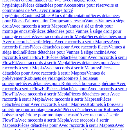
hygiénique
Pièces détachées pour Accessoires pour réservoirs et
commandes de WC avec rinçage forcé
hygiénique
Capteurs
Câbles
Blocs d’alimentation
Pièces détachées
pour Blocs d’alimentation
Composants réseau
Vannes
Vannes à siège
droit
Avec raccords à sertir Mapress
Vannes à siège droit pour
montage encastré
Pièces détachées pour Vannes à siège droit pour
montage encastré
Avec raccords à sertir Mepla
Pièces détachées pour
Avec raccords à sertir Mepla
Avec raccords à sertir Mapress
Avec
raccords filetés
Pièces détachées pour Avec raccords filetés
Vannes à
siège incliné
Pièces détachées pour Vannes à siège incliné
Avec
raccords à sertir FlowFit
Pièces détachées pour Avec raccords à sertir
FlowFit
Avec raccords à sertir Mepla
Pièces détachées pour Avec
raccords à sertir Mepla
Avec raccords à sertir Mapress
Pièces
détachées pour Avec raccords à sertir Mapress
Vannes de
prélèvement
Robinets de vidange
Robinets à boisseau
sphérique
Pièces détachées pour Robinets à boisseau sphérique
Avec
raccords à sertir FlowFit
Pièces détachées pour Avec raccords à sertir
FlowFit
Avec raccords à sertir Mepla
Pièces détachées pour Avec
raccords à sertir Mepla
Avec raccords à sertir Mapress
Pièces
détachées pour Avec raccords à sertir Mapress
Robinets à boisseau
sphérique pour montage encastré
Pièces détachées pour Robinets à
boisseau sphérique pour montage encastré
Avec raccords à sertir
FlowFit
Avec raccords à sertir Mepla
Avec raccords à sertir
Mapress
Pièces détachées pour Avec raccords à sertir Mapress
Avec