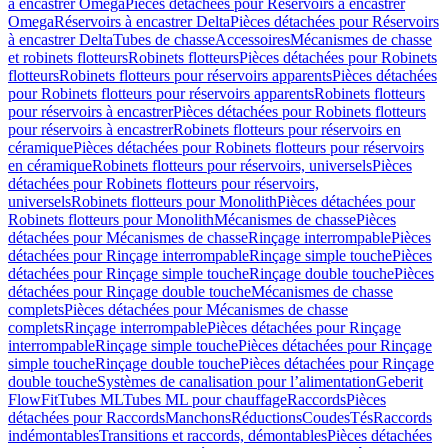
à encastrer Omega
Pièces détachées pour Réservoirs à encastrer
Omega
Réservoirs à encastrer Delta
Pièces détachées pour Réservoirs
à encastrer Delta
Tubes de chasse
Accessoires
Mécanismes de chasse
et robinets flotteurs
Robinets flotteurs
Pièces détachées pour Robinets
flotteurs
Robinets flotteurs pour réservoirs apparents
Pièces détachées
pour Robinets flotteurs pour réservoirs apparents
Robinets flotteurs
pour réservoirs à encastrer
Pièces détachées pour Robinets flotteurs
pour réservoirs à encastrer
Robinets flotteurs pour réservoirs en
céramique
Pièces détachées pour Robinets flotteurs pour réservoirs
en céramique
Robinets flotteurs pour réservoirs, universels
Pièces
détachées pour Robinets flotteurs pour réservoirs,
universels
Robinets flotteurs pour Monolith
Pièces détachées pour
Robinets flotteurs pour Monolith
Mécanismes de chasse
Pièces
détachées pour Mécanismes de chasse
Rinçage interrompable
Pièces
détachées pour Rinçage interrompable
Rinçage simple touche
Pièces
détachées pour Rinçage simple touche
Rinçage double touche
Pièces
détachées pour Rinçage double touche
Mécanismes de chasse
complets
Pièces détachées pour Mécanismes de chasse
complets
Rinçage interrompable
Pièces détachées pour Rinçage
interrompable
Rinçage simple touche
Pièces détachées pour Rinçage
simple touche
Rinçage double touche
Pièces détachées pour Rinçage
double touche
Systèmes de canalisation pour l’alimentation
Geberit
FlowFit
Tubes ML
Tubes ML pour chauffage
Raccords
Pièces
détachées pour Raccords
Manchons
Réductions
Coudes
Tés
Raccords
indémontables
Transitions et raccords, démontables
Pièces détachées