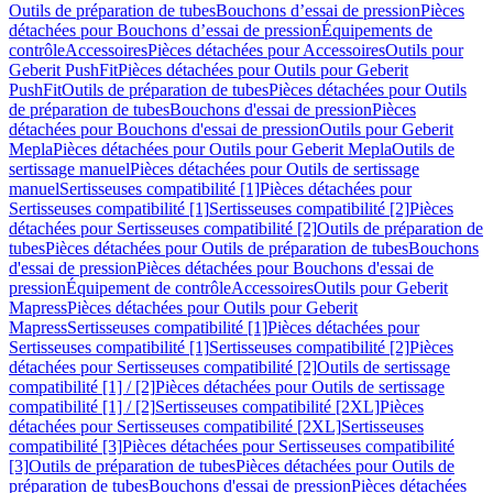
Outils de préparation de tubes
Bouchons d’essai de pression
Pièces
détachées pour Bouchons d’essai de pression
Équipements de
contrôle
Accessoires
Pièces détachées pour Accessoires
Outils pour
Geberit PushFit
Pièces détachées pour Outils pour Geberit
PushFit
Outils de préparation de tubes
Pièces détachées pour Outils
de préparation de tubes
Bouchons d'essai de pression
Pièces
détachées pour Bouchons d'essai de pression
Outils pour Geberit
Mepla
Pièces détachées pour Outils pour Geberit Mepla
Outils de
sertissage manuel
Pièces détachées pour Outils de sertissage
manuel
Sertisseuses compatibilité [1]
Pièces détachées pour
Sertisseuses compatibilité [1]
Sertisseuses compatibilité [2]
Pièces
détachées pour Sertisseuses compatibilité [2]
Outils de préparation de
tubes
Pièces détachées pour Outils de préparation de tubes
Bouchons
d'essai de pression
Pièces détachées pour Bouchons d'essai de
pression
Équipement de contrôle
Accessoires
Outils pour Geberit
Mapress
Pièces détachées pour Outils pour Geberit
Mapress
Sertisseuses compatibilité [1]
Pièces détachées pour
Sertisseuses compatibilité [1]
Sertisseuses compatibilité [2]
Pièces
détachées pour Sertisseuses compatibilité [2]
Outils de sertissage
compatibilité [1] / [2]
Pièces détachées pour Outils de sertissage
compatibilité [1] / [2]
Sertisseuses compatibilité [2XL]
Pièces
détachées pour Sertisseuses compatibilité [2XL]
Sertisseuses
compatibilité [3]
Pièces détachées pour Sertisseuses compatibilité
[3]
Outils de préparation de tubes
Pièces détachées pour Outils de
préparation de tubes
Bouchons d'essai de pression
Pièces détachées