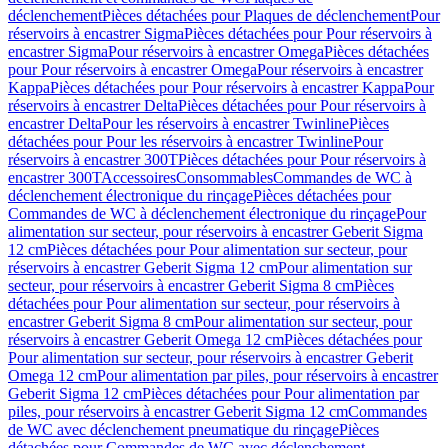
déclenchement
Pièces détachées pour Plaques de déclenchement
Pour
réservoirs à encastrer Sigma
Pièces détachées pour Pour réservoirs à
encastrer Sigma
Pour réservoirs à encastrer Omega
Pièces détachées
pour Pour réservoirs à encastrer Omega
Pour réservoirs à encastrer
Kappa
Pièces détachées pour Pour réservoirs à encastrer Kappa
Pour
réservoirs à encastrer Delta
Pièces détachées pour Pour réservoirs à
encastrer Delta
Pour les réservoirs à encastrer Twinline
Pièces
détachées pour Pour les réservoirs à encastrer Twinline
Pour
réservoirs à encastrer 300T
Pièces détachées pour Pour réservoirs à
encastrer 300T
Accessoires
Consommables
Commandes de WC à
déclenchement électronique du rinçage
Pièces détachées pour
Commandes de WC à déclenchement électronique du rinçage
Pour
alimentation sur secteur, pour réservoirs à encastrer Geberit Sigma
12 cm
Pièces détachées pour Pour alimentation sur secteur, pour
réservoirs à encastrer Geberit Sigma 12 cm
Pour alimentation sur
secteur, pour réservoirs à encastrer Geberit Sigma 8 cm
Pièces
détachées pour Pour alimentation sur secteur, pour réservoirs à
encastrer Geberit Sigma 8 cm
Pour alimentation sur secteur, pour
réservoirs à encastrer Geberit Omega 12 cm
Pièces détachées pour
Pour alimentation sur secteur, pour réservoirs à encastrer Geberit
Omega 12 cm
Pour alimentation par piles, pour réservoirs à encastrer
Geberit Sigma 12 cm
Pièces détachées pour Pour alimentation par
piles, pour réservoirs à encastrer Geberit Sigma 12 cm
Commandes
de WC avec déclenchement pneumatique du rinçage
Pièces
détachées pour Commandes de WC avec déclenchement