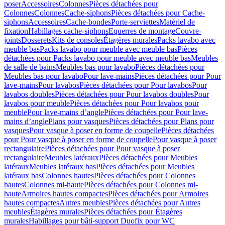
poser
Accessoires
Colonnes
Pièces détachées pour
Colonnes
Colonnes
Cache-siphons
Pièces détachées pour Cache-
siphons
Accessoires
Cache-bondes
Porte-serviettes
Matériel de
fixation
Habillages cache-siphons
Equerres de montage
Couvre-
joints
Dosserets
Kits de consoles
Étagères murales
Packs lavabo avec
meuble bas
Packs lavabo pour meuble avec meuble bas
Pièces
détachées pour Packs lavabo pour meuble avec meuble bas
Meubles
de salle de bains
Meubles bas pour lavabo
Pièces détachées pour
Meubles bas pour lavabo
Pour lave-mains
Pièces détachées pour Pour
lave-mains
Pour lavabos
Pièces détachées pour Pour lavabos
Pour
lavabos doubles
Pièces détachées pour Pour lavabos doubles
Pour
lavabos pour meuble
Pièces détachées pour Pour lavabos pour
meuble
Pour lave-mains d’angle
Pièces détachées pour Pour lave-
mains d’angle
Plans pour vasques
Pièces détachées pour Plans pour
vasques
Pour vasque à poser en forme de coupelle
Pièces détachées
pour Pour vasque à poser en forme de coupelle
Pour vasque à poser
rectangulaire
Pièces détachées pour Pour vasque à poser
rectangulaire
Meubles latéraux
Pièces détachées pour Meubles
latéraux
Meubles latéraux bas
Pièces détachées pour Meubles
latéraux bas
Colonnes hautes
Pièces détachées pour Colonnes
hautes
Colonnes mi-haute
Pièces détachées pour Colonnes mi-
haute
Armoires hautes compactes
Pièces détachées pour Armoires
hautes compactes
Autres meubles
Pièces détachées pour Autres
meubles
Étagères murales
Pièces détachées pour Étagères
murales
Habillages pour bâti-support Duofix pour WC