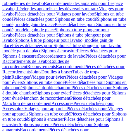
robinetteries de lavabo
Raccordements des appareils pour l’espace
lavabo, l’évier, les appareils et les déversoirs muraux
Vidages pour
lavabo
Pièces détachées pour Vidages pour lavabo
Siphons en tube
coudé
Pièces détachées pour Siphons en tube coudé
Siphons en tube
coudé, modèle gain de place
Pièces détachées pour Siphons en tube
coudé, modèle gain de place
Siphons à tube plongeur pour
lavabo
Pièces détachées pour Siphons à tube plongeur pour
lavabo
Siphons à tube plongeur pour lavabo, modèle gain de
place
Pièces détachées pour Siphons à tube plongeur pour lavabo,
modèle gain de place
Siphons à encastrer
Pièces détachées pour
Siphons à encastrer
Raccordements de lavabo
Pièces détachées pour
Raccordements de lavabo
Coudes de
raccordement
Recouvrements
Raccordements
Pièces détachées pour
Raccordements
Joints
Douilles à braser
Tubes de trop-
plein
Rallonges
Vidages pour éviers
Pièces détachées pour Vidages
pour éviers
Siphons en tube coudé
Pièces détachées pour Siphons en
tube coudé
Siphons à double chambre
Pièces détachées pour Siphons
à double chambre
Siphons pour évier
Pièces détachées pour Siphons
pour évier
Manchon de raccordement
Pièces détachées pour
Manchon de raccordement
Accessoires
Pièces détachées pour
Accessoires
Vidages pour appareils
Pièces détachées pour Vidages
pour appareils
Siphons en tube coudé
Pièces détachées pour Siphons
en tube coudé
Siphons à encastrer
Pièces détachées pour Siphons à
encastrer
Siphons apparents
Pièces détachées pour Siphons
apparents
Raccordements
Pièces détachées pour