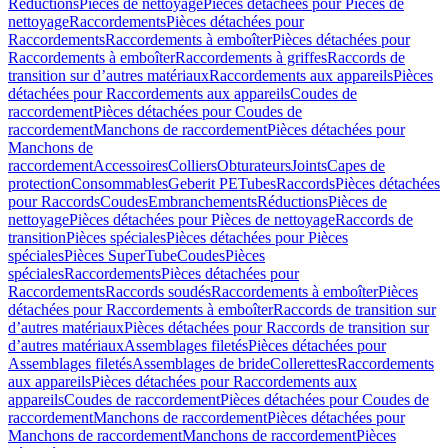
Réductions
Pièces de nettoyage
Pièces détachées pour Pièces de
nettoyage
Raccordements
Pièces détachées pour
Raccordements
Raccordements à emboîter
Pièces détachées pour
Raccordements à emboîter
Raccordements à griffes
Raccords de
transition sur d’autres matériaux
Raccordements aux appareils
Pièces
détachées pour Raccordements aux appareils
Coudes de
raccordement
Pièces détachées pour Coudes de
raccordement
Manchons de raccordement
Pièces détachées pour
Manchons de
raccordement
Accessoires
Colliers
Obturateurs
Joints
Capes de
protection
Consommables
Geberit PE
Tubes
Raccords
Pièces détachées
pour Raccords
Coudes
Embranchements
Réductions
Pièces de
nettoyage
Pièces détachées pour Pièces de nettoyage
Raccords de
transition
Pièces spéciales
Pièces détachées pour Pièces
spéciales
Pièces SuperTube
Coudes
Pièces
spéciales
Raccordements
Pièces détachées pour
Raccordements
Raccords soudés
Raccordements à emboîter
Pièces
détachées pour Raccordements à emboîter
Raccords de transition sur
d’autres matériaux
Pièces détachées pour Raccords de transition sur
d’autres matériaux
Assemblages filetés
Pièces détachées pour
Assemblages filetés
Assemblages de bride
Collerettes
Raccordements
aux appareils
Pièces détachées pour Raccordements aux
appareils
Coudes de raccordement
Pièces détachées pour Coudes de
raccordement
Manchons de raccordement
Pièces détachées pour
Manchons de raccordement
Manchons de raccordement
Pièces