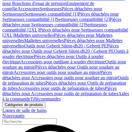
pour Bouchons d'essai de pression
Equipement de
contrôle
Accessoires
Sertisseuses
Pièces détachées pour
Sertisseuses
Sertisseuses compatibilité [1]
Pièces détachées pour
Sertisseuses compatibilité [1]
Sertisseuses compatibilité [2]
Pièces
détachées pour Sertisseuses compatibilité [2]
Sertisseuses
compatibilité [2XL]
Pièces détachées pour Sertisseuses compatibilité
[2XL]
Mallettes universelles
Pièces détachées pour Mallettes
universelles
Mallettes universelles
Pièces détachées pour Mallettes
universelles
Outils pour Geberit Silent-db20 / Geberit PE
Pièces
détachées pour Outils pour Geberit Silent-db20 / Geberit PE
Outils à
souder électrique
Pièces détachées pour Outils à souder
électrique
Accessoires pour outillage à souder électrique
Outils pour
soudure au miroir
Pièces détachées pour Outils pour soudure au
miroir
Accessoires pour outils pour soudure au miroir
Pièces
détachées pour Accessoires pour outils pour soudure au miroir
Outils
de préparation de tubes
Pièces détachées pour Outils de préparation
de tubes
Accessoires pour outils de préparation de tubes
Pièces
détachées pour Accessoires pour outils de préparation de tubes
Aides
à la commande
Télécommandes
Catégories de produits
Lignes de salle de bains
Nouveautés