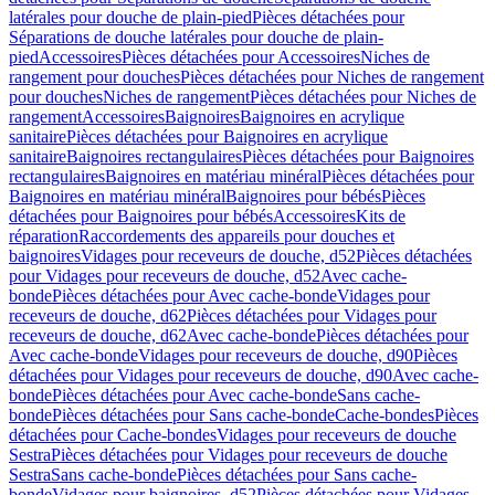
latérales pour douche de plain-pied
Pièces détachées pour
Séparations de douche latérales pour douche de plain-
pied
Accessoires
Pièces détachées pour Accessoires
Niches de
rangement pour douches
Pièces détachées pour Niches de rangement
pour douches
Niches de rangement
Pièces détachées pour Niches de
rangement
Accessoires
Baignoires
Baignoires en acrylique
sanitaire
Pièces détachées pour Baignoires en acrylique
sanitaire
Baignoires rectangulaires
Pièces détachées pour Baignoires
rectangulaires
Baignoires en matériau minéral
Pièces détachées pour
Baignoires en matériau minéral
Baignoires pour bébés
Pièces
détachées pour Baignoires pour bébés
Accessoires
Kits de
réparation
Raccordements des appareils pour douches et
baignoires
Vidages pour receveurs de douche, d52
Pièces détachées
pour Vidages pour receveurs de douche, d52
Avec cache-
bonde
Pièces détachées pour Avec cache-bonde
Vidages pour
receveurs de douche, d62
Pièces détachées pour Vidages pour
receveurs de douche, d62
Avec cache-bonde
Pièces détachées pour
Avec cache-bonde
Vidages pour receveurs de douche, d90
Pièces
détachées pour Vidages pour receveurs de douche, d90
Avec cache-
bonde
Pièces détachées pour Avec cache-bonde
Sans cache-
bonde
Pièces détachées pour Sans cache-bonde
Cache-bondes
Pièces
détachées pour Cache-bondes
Vidages pour receveurs de douche
Sestra
Pièces détachées pour Vidages pour receveurs de douche
Sestra
Sans cache-bonde
Pièces détachées pour Sans cache-
bonde
Vidages pour baignoires, d52
Pièces détachées pour Vidages