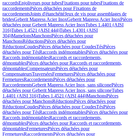
raccords
Enjoliveurs pour tubes
Fixations pour tubes
Fixations de
raccordements
Pièces détachées pour Fixations de
raccordements
Joints d'étanchéité
Jeux de vis pour assemblages de
brides
Geberit Mapress Acier Inox
Geberit Mapress Acier Inox
Pièces
détachées pour Geberit Mapress Acier Inox
Tubes 1.4401 (AISI
316)
Tubes 1.4521 (AISI 444)
Tubes 1.4301 (AISI
304)
Mamelons
Manchons
Pièces détachées pour
Manchons
Réductions
Pièces détachées pour
Réductions
Coudes
Pièces détachées pour Coudes
Tés
Pièces
détachées pour Tés
Raccords indémontables
Pièces détachées pour
Raccords indémontables
Raccords et raccordements,
démontables
Pièces détachées pour Raccords et raccordements,
démontables
Compensateurs
Pièces détachées pour
Compensateurs
Traversées
Fermetures
Pièces détachées pour
Fermetures
Raccordements
Pièces détachées pour
Raccordements
Geberit Mapress Acier Inox, sans silicone
Pièces
détachées pour Geberit Mapress Acier Inox, sans silicone
Tubes
1.4401 (AISI 316)
Tubes 1.4521 (AISI 444)
Manchons
Pièces
détachées pour Manchons
Réductions
Pièces détachées pour
Réductions
Coudes
Pièces détachées pour Coudes
Tés
Pièces
détachées pour Tés
Raccords indémontables
Pièces détachées pour
Raccords indémontables
Raccords et raccordements,
démontables
Pièces détachées pour Raccords et raccordements,
démontables
Fermetures
Pièces détachées pour
Fermetures
Raccordements
Pièces détachées pour