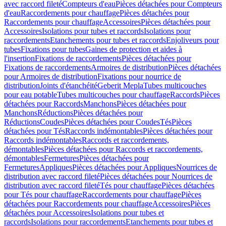
avec raccord fileté
Compteurs d'eau
Pièces détachées pour Compteurs
d'eau
Raccordements pour chauffage
Pièces détachées pour
Raccordements pour chauffage
Accessoires
Pièces détachées pour
Accessoires
Isolations pour tubes et raccords
Isolations pour
raccordements
Etanchements pour tubes et raccords
Enjoliveurs pour
tubes
Fixations pour tubes
Gaines de protection et aides à
l'insertion
Fixations de raccordements
Pièces détachées pour
Fixations de raccordements
Armoires de distribution
Pièces détachées
pour Armoires de distribution
Fixations pour nourrice de
distribution
Joints d'étanchéité
Geberit Mepla
Tubes multicouches
pour eau potable
Tubes multicouches pour chauffage
Raccords
Pièces
détachées pour Raccords
Manchons
Pièces détachées pour
Manchons
Réductions
Pièces détachées pour
Réductions
Coudes
Pièces détachées pour Coudes
Tés
Pièces
détachées pour Tés
Raccords indémontables
Pièces détachées pour
Raccords indémontables
Raccords et raccordements,
démontables
Pièces détachées pour Raccords et raccordements,
démontables
Fermetures
Pièces détachées pour
Fermetures
Appliques
Pièces détachées pour Appliques
Nourrices de
distribution avec raccord fileté
Pièces détachées pour Nourrices de
distribution avec raccord fileté
Tés pour chauffage
Pièces détachées
pour Tés pour chauffage
Raccordements pour chauffage
Pièces
détachées pour Raccordements pour chauffage
Accessoires
Pièces
détachées pour Accessoires
Isolations pour tubes et
raccords
Isolations pour raccordements
Etanchements pour tubes et