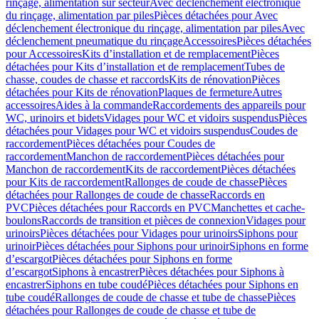
rinçage, alimentation sur secteur
Avec déclenchement électronique
du rinçage, alimentation par piles
Pièces détachées pour Avec
déclenchement électronique du rinçage, alimentation par piles
Avec
déclenchement pneumatique du rinçage
Accessoires
Pièces détachées
pour Accessoires
Kits d’installation et de remplacement
Pièces
détachées pour Kits d’installation et de remplacement
Tubes de
chasse, coudes de chasse et raccords
Kits de rénovation
Pièces
détachées pour Kits de rénovation
Plaques de fermeture
Autres
accessoires
Aides à la commande
Raccordements des appareils pour
WC, urinoirs et bidets
Vidages pour WC et vidoirs suspendus
Pièces
détachées pour Vidages pour WC et vidoirs suspendus
Coudes de
raccordement
Pièces détachées pour Coudes de
raccordement
Manchon de raccordement
Pièces détachées pour
Manchon de raccordement
Kits de raccordement
Pièces détachées
pour Kits de raccordement
Rallonges de coude de chasse
Pièces
détachées pour Rallonges de coude de chasse
Raccords en
PVC
Pièces détachées pour Raccords en PVC
Manchettes et cache-
boulons
Raccords de transition et pièces de connexion
Vidages pour
urinoirs
Pièces détachées pour Vidages pour urinoirs
Siphons pour
urinoir
Pièces détachées pour Siphons pour urinoir
Siphons en forme
d’escargot
Pièces détachées pour Siphons en forme
d’escargot
Siphons à encastrer
Pièces détachées pour Siphons à
encastrer
Siphons en tube coudé
Pièces détachées pour Siphons en
tube coudé
Rallonges de coude de chasse et tube de chasse
Pièces
détachées pour Rallonges de coude de chasse et tube de