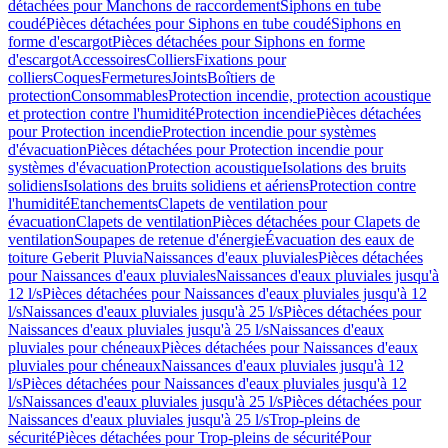
détachées pour Manchons de raccordement
Siphons en tube
coudé
Pièces détachées pour Siphons en tube coudé
Siphons en
forme d'escargot
Pièces détachées pour Siphons en forme
d'escargot
Accessoires
Colliers
Fixations pour
colliers
Coques
Fermetures
Joints
Boîtiers de
protection
Consommables
Protection incendie, protection acoustique
et protection contre l'humidité
Protection incendie
Pièces détachées
pour Protection incendie
Protection incendie pour systèmes
d'évacuation
Pièces détachées pour Protection incendie pour
systèmes d'évacuation
Protection acoustique
Isolations des bruits
solidiens
Isolations des bruits solidiens et aériens
Protection contre
l'humidité
Etanchements
Clapets de ventilation pour
évacuation
Clapets de ventilation
Pièces détachées pour Clapets de
ventilation
Soupapes de retenue d'énergie
Évacuation des eaux de
toiture Geberit Pluvia
Naissances d'eaux pluviales
Pièces détachées
pour Naissances d'eaux pluviales
Naissances d'eaux pluviales jusqu'à
12 l/s
Pièces détachées pour Naissances d'eaux pluviales jusqu'à 12
l/s
Naissances d'eaux pluviales jusqu'à 25 l/s
Pièces détachées pour
Naissances d'eaux pluviales jusqu'à 25 l/s
Naissances d'eaux
pluviales pour chéneaux
Pièces détachées pour Naissances d'eaux
pluviales pour chéneaux
Naissances d'eaux pluviales jusqu'à 12
l/s
Pièces détachées pour Naissances d'eaux pluviales jusqu'à 12
l/s
Naissances d'eaux pluviales jusqu'à 25 l/s
Pièces détachées pour
Naissances d'eaux pluviales jusqu'à 25 l/s
Trop-pleins de
sécurité
Pièces détachées pour Trop-pleins de sécurité
Pour