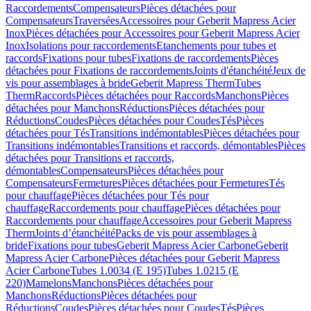
Raccordements
Compensateurs
Pièces détachées pour
Compensateurs
Traversées
Accessoires pour Geberit Mapress Acier
Inox
Pièces détachées pour Accessoires pour Geberit Mapress Acier
Inox
Isolations pour raccordements
Etanchements pour tubes et
raccords
Fixations pour tubes
Fixations de raccordements
Pièces
détachées pour Fixations de raccordements
Joints d'étanchéité
Jeux de
vis pour assemblages à bride
Geberit Mapress Therm
Tubes
Therm
Raccords
Pièces détachées pour Raccords
Manchons
Pièces
détachées pour Manchons
Réductions
Pièces détachées pour
Réductions
Coudes
Pièces détachées pour Coudes
Tés
Pièces
détachées pour Tés
Transitions indémontables
Pièces détachées pour
Transitions indémontables
Transitions et raccords, démontables
Pièces
détachées pour Transitions et raccords,
démontables
Compensateurs
Pièces détachées pour
Compensateurs
Fermetures
Pièces détachées pour Fermetures
Tés
pour chauffage
Pièces détachées pour Tés pour
chauffage
Raccordements pour chauffage
Pièces détachées pour
Raccordements pour chauffage
Accessoires pour Geberit Mapress
Therm
Joints d’étanchéité
Packs de vis pour assemblages à
bride
Fixations pour tubes
Geberit Mapress Acier Carbone
Geberit
Mapress Acier Carbone
Pièces détachées pour Geberit Mapress
Acier Carbone
Tubes 1.0034 (E 195)
Tubes 1.0215 (E
220)
Mamelons
Manchons
Pièces détachées pour
Manchons
Réductions
Pièces détachées pour
Réductions
Coudes
Pièces détachées pour Coudes
Tés
Pièces