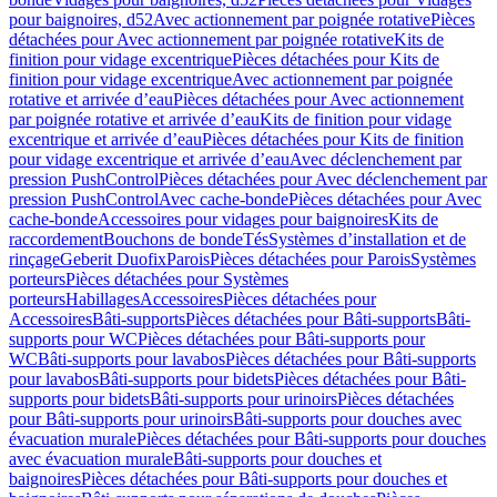
pour baignoires, d52
Avec actionnement par poignée rotative
Pièces
détachées pour Avec actionnement par poignée rotative
Kits de
finition pour vidage excentrique
Pièces détachées pour Kits de
finition pour vidage excentrique
Avec actionnement par poignée
rotative et arrivée d’eau
Pièces détachées pour Avec actionnement
par poignée rotative et arrivée d’eau
Kits de finition pour vidage
excentrique et arrivée d’eau
Pièces détachées pour Kits de finition
pour vidage excentrique et arrivée d’eau
Avec déclenchement par
pression PushControl
Pièces détachées pour Avec déclenchement par
pression PushControl
Avec cache-bonde
Pièces détachées pour Avec
cache-bonde
Accessoires pour vidages pour baignoires
Kits de
raccordement
Bouchons de bonde
Tés
Systèmes d’installation et de
rinçage
Geberit Duofix
Parois
Pièces détachées pour Parois
Systèmes
porteurs
Pièces détachées pour Systèmes
porteurs
Habillages
Accessoires
Pièces détachées pour
Accessoires
Bâti-supports
Pièces détachées pour Bâti-supports
Bâti-
supports pour WC
Pièces détachées pour Bâti-supports pour
WC
Bâti-supports pour lavabos
Pièces détachées pour Bâti-supports
pour lavabos
Bâti-supports pour bidets
Pièces détachées pour Bâti-
supports pour bidets
Bâti-supports pour urinoirs
Pièces détachées
pour Bâti-supports pour urinoirs
Bâti-supports pour douches avec
évacuation murale
Pièces détachées pour Bâti-supports pour douches
avec évacuation murale
Bâti-supports pour douches et
baignoires
Pièces détachées pour Bâti-supports pour douches et