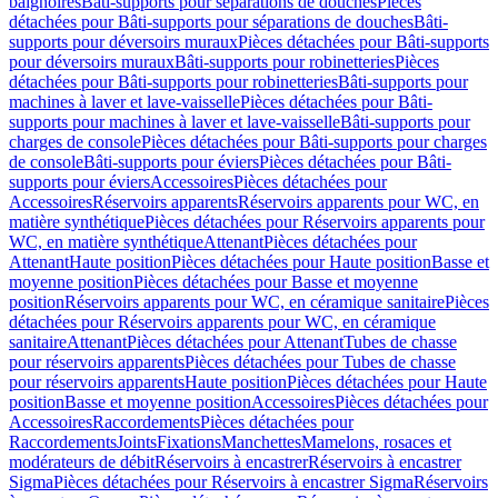
baignoires
Bâti-supports pour séparations de douches
Pièces
détachées pour Bâti-supports pour séparations de douches
Bâti-
supports pour déversoirs muraux
Pièces détachées pour Bâti-supports
pour déversoirs muraux
Bâti-supports pour robinetteries
Pièces
détachées pour Bâti-supports pour robinetteries
Bâti-supports pour
machines à laver et lave-vaisselle
Pièces détachées pour Bâti-
supports pour machines à laver et lave-vaisselle
Bâti-supports pour
charges de console
Pièces détachées pour Bâti-supports pour charges
de console
Bâti-supports pour éviers
Pièces détachées pour Bâti-
supports pour éviers
Accessoires
Pièces détachées pour
Accessoires
Réservoirs apparents
Réservoirs apparents pour WC, en
matière synthétique
Pièces détachées pour Réservoirs apparents pour
WC, en matière synthétique
Attenant
Pièces détachées pour
Attenant
Haute position
Pièces détachées pour Haute position
Basse et
moyenne position
Pièces détachées pour Basse et moyenne
position
Réservoirs apparents pour WC, en céramique sanitaire
Pièces
détachées pour Réservoirs apparents pour WC, en céramique
sanitaire
Attenant
Pièces détachées pour Attenant
Tubes de chasse
pour réservoirs apparents
Pièces détachées pour Tubes de chasse
pour réservoirs apparents
Haute position
Pièces détachées pour Haute
position
Basse et moyenne position
Accessoires
Pièces détachées pour
Accessoires
Raccordements
Pièces détachées pour
Raccordements
Joints
Fixations
Manchettes
Mamelons, rosaces et
modérateurs de débit
Réservoirs à encastrer
Réservoirs à encastrer
Sigma
Pièces détachées pour Réservoirs à encastrer Sigma
Réservoirs