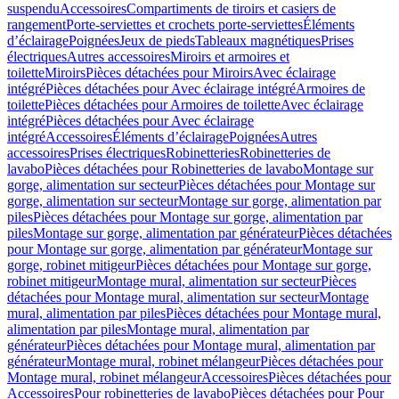
suspendu
Accessoires
Compartiments de tiroirs et casiers de
rangement
Porte-serviettes et crochets porte-serviettes
Éléments
d’éclairage
Poignées
Jeux de pieds
Tableaux magnétiques
Prises
électriques
Autres accessoires
Miroirs et armoires et
toilette
Miroirs
Pièces détachées pour Miroirs
Avec éclairage
intégré
Pièces détachées pour Avec éclairage intégré
Armoires de
toilette
Pièces détachées pour Armoires de toilette
Avec éclairage
intégré
Pièces détachées pour Avec éclairage
intégré
Accessoires
Éléments d’éclairage
Poignées
Autres
accessoires
Prises électriques
Robinetteries
Robinetteries de
lavabo
Pièces détachées pour Robinetteries de lavabo
Montage sur
gorge, alimentation sur secteur
Pièces détachées pour Montage sur
gorge, alimentation sur secteur
Montage sur gorge, alimentation par
piles
Pièces détachées pour Montage sur gorge, alimentation par
piles
Montage sur gorge, alimentation par générateur
Pièces détachées
pour Montage sur gorge, alimentation par générateur
Montage sur
gorge, robinet mitigeur
Pièces détachées pour Montage sur gorge,
robinet mitigeur
Montage mural, alimentation sur secteur
Pièces
détachées pour Montage mural, alimentation sur secteur
Montage
mural, alimentation par piles
Pièces détachées pour Montage mural,
alimentation par piles
Montage mural, alimentation par
générateur
Pièces détachées pour Montage mural, alimentation par
générateur
Montage mural, robinet mélangeur
Pièces détachées pour
Montage mural, robinet mélangeur
Accessoires
Pièces détachées pour
Accessoires
Pour robinetteries de lavabo
Pièces détachées pour Pour