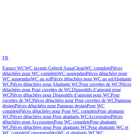
FR
Espace WC
WC lavants Geberit AquaClean
WC complets
Pièces
détachées pour WC complets
WC suspendus
Pièces détachées pour
WC suspendus
WC au sol
Pièces détachées pour WC au sol
Abattants
WC
Pièces détachées pour Abattants WC
Pour cuvettes de WC
Pièces
détachées pour Pour cuvettes de WC
Dispositifs d’appoint pour
WC
Pièces détachées pour Dispositifs d’appoint pour WC
Pour
cuvettes de WC
Pièces détachées pour Pour cuvettes de WC
Panneau
design
Pièces détachées pour Panneau design
Pour WC
complets
Pièces détachées pour Pour WC complets
Pour abattants
WC
Pièces détachées pour Pour abattants WC
Accessoires
Pièces
détachées pour Accessoires
Pour WC complets
Pour abattants
WC
Pièces détachées pour Pour abattants WC
Pour abattants WC et
WC complets
Consommables
WC et abattants WC
WC