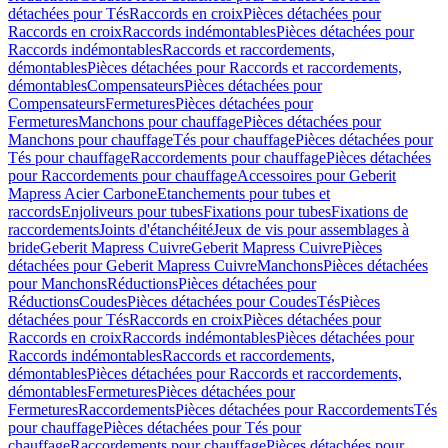
détachées pour Tés
Raccords en croix
Pièces détachées pour
Raccords en croix
Raccords indémontables
Pièces détachées pour
Raccords indémontables
Raccords et raccordements,
démontables
Pièces détachées pour Raccords et raccordements,
démontables
Compensateurs
Pièces détachées pour
Compensateurs
Fermetures
Pièces détachées pour
Fermetures
Manchons pour chauffage
Pièces détachées pour
Manchons pour chauffage
Tés pour chauffage
Pièces détachées pour
Tés pour chauffage
Raccordements pour chauffage
Pièces détachées
pour Raccordements pour chauffage
Accessoires pour Geberit
Mapress Acier Carbone
Etanchements pour tubes et
raccords
Enjoliveurs pour tubes
Fixations pour tubes
Fixations de
raccordements
Joints d'étanchéité
Jeux de vis pour assemblages à
bride
Geberit Mapress Cuivre
Geberit Mapress Cuivre
Pièces
détachées pour Geberit Mapress Cuivre
Manchons
Pièces détachées
pour Manchons
Réductions
Pièces détachées pour
Réductions
Coudes
Pièces détachées pour Coudes
Tés
Pièces
détachées pour Tés
Raccords en croix
Pièces détachées pour
Raccords en croix
Raccords indémontables
Pièces détachées pour
Raccords indémontables
Raccords et raccordements,
démontables
Pièces détachées pour Raccords et raccordements,
démontables
Fermetures
Pièces détachées pour
Fermetures
Raccordements
Pièces détachées pour Raccordements
Tés
pour chauffage
Pièces détachées pour Tés pour
chauffage
Raccordements pour chauffage
Pièces détachées pour