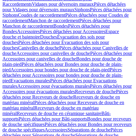
Raccordements
Vidages pour déversoirs muraux
Pièces détachées
pour Vidages pour déversoirs muraux
Siphons
Pièces détachées pour
Siphons
Coudes de raccordement
Pièces détachées pour Coudes de
raccordement
Manchon de raccordement
Pièces détachées pour
Manchon de raccordement
Bondes
Pièces détachées pour
Bondes
Accessoires
Pièces détachées pour Accessoires
Espace
douche et baignoire
Douches
Évacuation des sols pour
douches
Pièces détachées pour Évacuation des sols pour
douches
Canivelles de douche
Pièces détachées pour Canivelles de
douche
Accessoires pour canivelles de douche
Pièces détachées pour
Accessoires pour canivelles de douche
Bondes pour douche de
plain-pied
Pièces détachées pour Bondes pour douche de plain-
pied
Accessoires pour bondes pour douche de plain-pied
Pièces
détachées pour Accessoires pour bondes pour douche de plain-
pied
Evacuations murales
Pièces détachées pour Evacuations
murales
Accessoires pour évacuations murales
Pièces détachées pour
Accessoires pour évacuations murales
Receveurs de douche
Pièces
détachées pour Receveurs de douche
Receveurs de douche en
matériau minéral
Pièces détachées pour Receveurs de douche en
matériau minéral
Receveurs de douche en matériau
minéral
Receveurs de douche en céramique sanitaire
Bâti-
supports
Pièces détachées pour Bâti-supports
Bondes pour receveurs
de douche spécifiques
Pièces détachées pour Bondes pour receveurs
de douche spécifiques
Accessoires
Séparations de douche
Pièces
détachées pour Séparations de douche
Séparations de douche