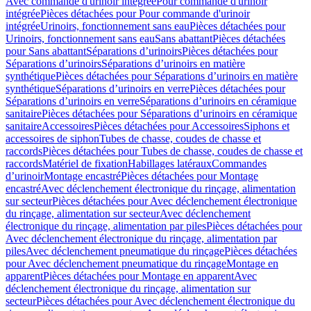
Avec commande d'urinoir intégrée
Pour commande d'urinoir
intégrée
Pièces détachées pour Pour commande d'urinoir
intégrée
Urinoirs, fonctionnement sans eau
Pièces détachées pour
Urinoirs, fonctionnement sans eau
Sans abattant
Pièces détachées
pour Sans abattant
Séparations d’urinoirs
Pièces détachées pour
Séparations d’urinoirs
Séparations d’urinoirs en matière
synthétique
Pièces détachées pour Séparations d’urinoirs en matière
synthétique
Séparations d’urinoirs en verre
Pièces détachées pour
Séparations d’urinoirs en verre
Séparations d’urinoirs en céramique
sanitaire
Pièces détachées pour Séparations d’urinoirs en céramique
sanitaire
Accessoires
Pièces détachées pour Accessoires
Siphons et
accessoires de siphon
Tubes de chasse, coudes de chasse et
raccords
Pièces détachées pour Tubes de chasse, coudes de chasse et
raccords
Matériel de fixation
Habillages latéraux
Commandes
dʼurinoir
Montage encastré
Pièces détachées pour Montage
encastré
Avec déclenchement électronique du rinçage, alimentation
sur secteur
Pièces détachées pour Avec déclenchement électronique
du rinçage, alimentation sur secteur
Avec déclenchement
électronique du rinçage, alimentation par piles
Pièces détachées pour
Avec déclenchement électronique du rinçage, alimentation par
piles
Avec déclenchement pneumatique du rinçage
Pièces détachées
pour Avec déclenchement pneumatique du rinçage
Montage en
apparent
Pièces détachées pour Montage en apparent
Avec
déclenchement électronique du rinçage, alimentation sur
secteur
Pièces détachées pour Avec déclenchement électronique du