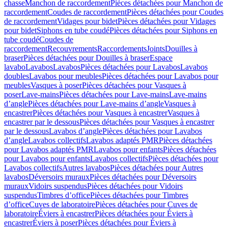
chasse
Manchon de raccordement
Pièces détachées pour Manchon de
raccordement
Coudes de raccordement
Pièces détachées pour Coudes
de raccordement
Vidages pour bidet
Pièces détachées pour Vidages
pour bidet
Siphons en tube coudé
Pièces détachées pour Siphons en
tube coudé
Coudes de
raccordement
Recouvrements
Raccordements
Joints
Douilles à
braser
Pièces détachées pour Douilles à braser
Espace
lavabo
Lavabos
Lavabos
Pièces détachées pour Lavabos
Lavabos
doubles
Lavabos pour meubles
Pièces détachées pour Lavabos pour
meubles
Vasques à poser
Pièces détachées pour Vasques à
poser
Lave-mains
Pièces détachées pour Lave-mains
Lave-mains
d’angle
Pièces détachées pour Lave-mains d’angle
Vasques à
encastrer
Pièces détachées pour Vasques à encastrer
Vasques à
encastrer par le dessous
Pièces détachées pour Vasques à encastrer
par le dessous
Lavabos d’angle
Pièces détachées pour Lavabos
d’angle
Lavabos collectifs
Lavabos adaptés PMR
Pièces détachées
pour Lavabos adaptés PMR
Lavabos pour enfants
Pièces détachées
pour Lavabos pour enfants
Lavabos collectifs
Pièces détachées pour
Lavabos collectifs
Autres lavabos
Pièces détachées pour Autres
lavabos
Déversoirs muraux
Pièces détachées pour Déversoirs
muraux
Vidoirs suspendus
Pièces détachées pour Vidoirs
suspendus
Timbres dʼoffice
Pièces détachées pour Timbres
dʼoffice
Cuves de laboratoire
Pièces détachées pour Cuves de
laboratoire
Éviers à encastrer
Pièces détachées pour Éviers à
encastrer
Éviers à poser
Pièces détachées pour Éviers à