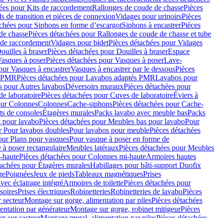
ées pour Kits de raccordement
Rallonges de coude de chasse
Pièces
s de transition et pièces de connexion
Vidages pour urinoirs
Pièces
achées pour Siphons en forme d’escargot
Siphons à encastrer
Pièces
de chasse
Pièces détachées pour Rallonges de coude de chasse et tube
 de raccordement
Vidages pour bidet
Pièces détachées pour Vidages
ouilles à braser
Pièces détachées pour Douilles à braser
Espace
asques à poser
Pièces détachées pour Vasques à poser
Lave-
our Vasques à encastrer
Vasques à encastrer par le dessous
Pièces
s PMR
Pièces détachées pour Lavabos adaptés PMR
Lavabos pour
s pour Autres lavabos
Déversoirs muraux
Pièces détachées pour
e laboratoire
Pièces détachées pour Cuves de laboratoire
Éviers à
our Colonnes
Colonnes
Cache-siphons
Pièces détachées pour Cache-
ts de consoles
Étagères murales
Packs lavabo avec meuble bas
Packs
 pour lavabo
Pièces détachées pour Meubles bas pour lavabo
Pour
r Pour lavabos doubles
Pour lavabos pour meuble
Pièces détachées
our Plans pour vasques
Pour vasque à poser en forme de
 à poser rectangulaire
Meubles latéraux
Pièces détachées pour Meubles
-haute
Pièces détachées pour Colonnes mi-haute
Armoires hautes
tachées pour Étagères murales
Habillages pour bâti-support Duofix
ge
Poignées
Jeux de pieds
Tableaux magnétiques
Prises
vec éclairage intégré
Armoires de toilette
Pièces détachées pour
soires
Prises électriques
Robinetteries
Robinetteries de lavabo
Pièces
 secteur
Montage sur gorge, alimentation par piles
Pièces détachées
entation par générateur
Montage sur gorge, robinet mitigeur
Pièces
n sur secteur
Montage mural, alimentation par piles
Pièces détachées