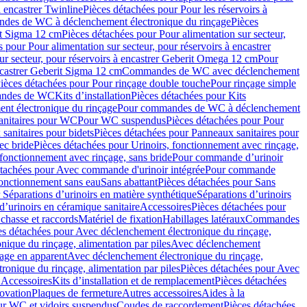
à encastrer Twinline
Pièces détachées pour Pour les réservoirs à
es de WC à déclenchement électronique du rinçage
Pièces
rit Sigma 12 cm
Pièces détachées pour Pour alimentation sur secteur,
 pour Pour alimentation sur secteur, pour réservoirs à encastrer
ur secteur, pour réservoirs à encastrer Geberit Omega 12 cm
Pour
encastrer Geberit Sigma 12 cm
Commandes de WC avec déclenchement
ièces détachées pour Pour rinçage double touche
Pour rinçage simple
mandes de WC
Kits d’installation
Pièces détachées pour Kits
nt électronique du rinçage
Pour commandes de WC à déclenchement
anitaires pour WC
Pour WC suspendus
Pièces détachées pour Pour
sanitaires pour bidets
Pièces détachées pour Panneaux sanitaires pour
ec bride
Pièces détachées pour Urinoirs, fonctionnement avec rinçage,
 fonctionnement avec rinçage, sans bride
Pour commande d’urinoir
étachées pour Avec commande d'urinoir intégrée
Pour commande
fonctionnement sans eau
Sans abattant
Pièces détachées pour Sans
 Séparations d’urinoirs en matière synthétique
Séparations d’urinoirs
d’urinoirs en céramique sanitaire
Accessoires
Pièces détachées pour
chasse et raccords
Matériel de fixation
Habillages latéraux
Commandes
es détachées pour Avec déclenchement électronique du rinçage,
ique du rinçage, alimentation par piles
Avec déclenchement
age en apparent
Avec déclenchement électronique du rinçage,
onique du rinçage, alimentation par piles
Pièces détachées pour Avec
 Accessoires
Kits d’installation et de remplacement
Pièces détachées
novation
Plaques de fermeture
Autres accessoires
Aides à la
ur WC et vidoirs suspendus
Coudes de raccordement
Pièces détachées