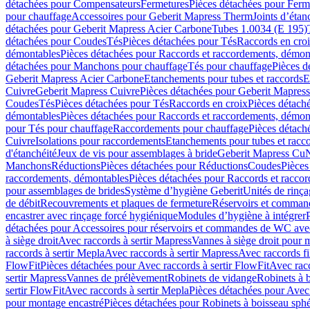
détachées pour Compensateurs
Fermetures
Pièces détachées pour Ferm
pour chauffage
Accessoires pour Geberit Mapress Therm
Joints d’étan
détachées pour Geberit Mapress Acier Carbone
Tubes 1.0034 (E 195)
détachées pour Coudes
Tés
Pièces détachées pour Tés
Raccords en cro
démontables
Pièces détachées pour Raccords et raccordements, démon
détachées pour Manchons pour chauffage
Tés pour chauffage
Pièces d
Geberit Mapress Acier Carbone
Etanchements pour tubes et raccords
E
Cuivre
Geberit Mapress Cuivre
Pièces détachées pour Geberit Mapres
Coudes
Tés
Pièces détachées pour Tés
Raccords en croix
Pièces détach
démontables
Pièces détachées pour Raccords et raccordements, démon
pour Tés pour chauffage
Raccordements pour chauffage
Pièces détach
Cuivre
Isolations pour raccordements
Etanchements pour tubes et racc
d'étanchéité
Jeux de vis pour assemblages à bride
Geberit Mapress Cu
Manchons
Réductions
Pièces détachées pour Réductions
Coudes
Pièces
raccordements, démontables
Pièces détachées pour Raccords et racco
pour assemblages de brides
Système d’hygiène Geberit
Unités de rinç
de débit
Recouvrements et plaques de fermeture
Réservoirs et comman
encastrer avec rinçage forcé hygiénique
Modules d’hygiène à intégrer
détachées pour Accessoires pour réservoirs et commandes de WC avec
à siège droit
Avec raccords à sertir Mapress
Vannes à siège droit pour 
raccords à sertir Mepla
Avec raccords à sertir Mapress
Avec raccords fi
FlowFit
Pièces détachées pour Avec raccords à sertir FlowFit
Avec racc
sertir Mapress
Vannes de prélèvement
Robinets de vidange
Robinets à 
sertir FlowFit
Avec raccords à sertir Mepla
Pièces détachées pour Avec 
pour montage encastré
Pièces détachées pour Robinets à boisseau sph