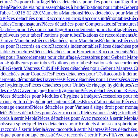
etures
Tés pour chauffage
Pièces détachées pour Tés pour chauffage
Rac
chéité
Packs de vis pour assemblages à bride
Fixations pour tubes
Geberi
Tubes 1.0215 (E 220)
Mamelons
Manchons
Pièces détachées pour Manc
ix
Pièces détachées pour Raccords en croix
Raccords indémontables
Pièc
tables
Compensateurs
Pièces détachées pour Compensateurs
Fermetures
étachées pour Tés pour chauffage
Raccordements pour chauffage
Pièces
njoliveurs pour tubes
Fixations pour tubes
Fixations de raccordements
Jo
s Cuivre
Manchons
Pièces détachées pour Manchons
Réductions
Pièces d
ées pour Raccords en croix
Raccords indémontables
Pièces détachées po
tables
Fermetures
Pièces détachées pour Fermetures
Raccordements
Pièc
ées pour Raccordements pour chauffage
Accessoires pour Geberit Mapr
ords
Enjoliveurs pour tubes
Fixations pour tubes
Fixations de raccordeme
NiFe
Geberit Mapress CuNiFe
Pièces détachées pour Geberit Mapress 
 détachées pour Coudes
Tés
Pièces détachées pour Tés
Raccords indémon
rdements, démontables
Traversées
Pièces détachées pour Traversées
Acces
age hygiéniques
Pièces détachées pour Unités de rinçage hygiéniques
Acc
des de WC avec rinçage forcé hygiénique
Pièces détachées pour Réser
Pièces détachées pour Modules d’hygiène à intégrer
Accessoires pour r
 rinçage forcé hygiénique
Capteurs
Câbles
Blocs d’alimentation
Pièces d
montage encastré
Pièces détachées pour Vannes à siège droit pour monta
letés
Pièces détachées pour Avec raccords filetés
Vannes à siège incliné
P
ords à sertir Mepla
Pièces détachées pour Avec raccords à sertir Mepla
boisseau sphérique
Pièces détachées pour Robinets à boisseau sphérique
raccords à sertir Mepla
Avec raccords à sertir Mapress
Pièces détachées
érique pour montage encastré
Avec raccords à sertir FlowFit
Avec raccord