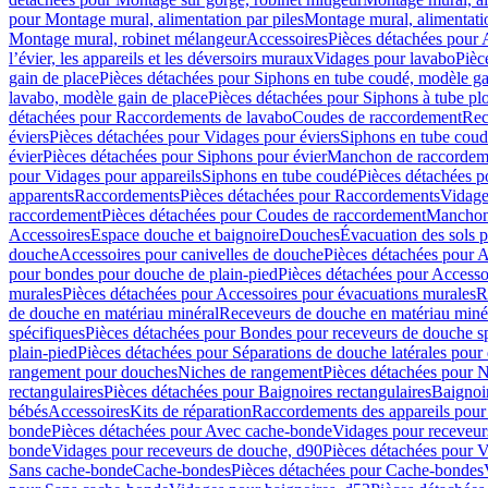
pour Montage mural, alimentation par piles
Montage mural, alimentati
Montage mural, robinet mélangeur
Accessoires
Pièces détachées pour 
l’évier, les appareils et les déversoirs muraux
Vidages pour lavabo
Pièc
gain de place
Pièces détachées pour Siphons en tube coudé, modèle ga
lavabo, modèle gain de place
Pièces détachées pour Siphons à tube pl
détachées pour Raccordements de lavabo
Coudes de raccordement
Rec
éviers
Pièces détachées pour Vidages pour éviers
Siphons en tube cou
évier
Pièces détachées pour Siphons pour évier
Manchon de raccordem
pour Vidages pour appareils
Siphons en tube coudé
Pièces détachées p
apparents
Raccordements
Pièces détachées pour Raccordements
Vidage
raccordement
Pièces détachées pour Coudes de raccordement
Manchon
Accessoires
Espace douche et baignoire
Douches
Évacuation des sols 
douche
Accessoires pour canivelles de douche
Pièces détachées pour A
pour bondes pour douche de plain-pied
Pièces détachées pour Accesso
murales
Pièces détachées pour Accessoires pour évacuations murales
R
de douche en matériau minéral
Receveurs de douche en matériau miné
spécifiques
Pièces détachées pour Bondes pour receveurs de douche s
plain-pied
Pièces détachées pour Séparations de douche latérales pour
rangement pour douches
Niches de rangement
Pièces détachées pour 
rectangulaires
Pièces détachées pour Baignoires rectangulaires
Baignoi
bébés
Accessoires
Kits de réparation
Raccordements des appareils pour 
bonde
Pièces détachées pour Avec cache-bonde
Vidages pour receveur
bonde
Vidages pour receveurs de douche, d90
Pièces détachées pour 
Sans cache-bonde
Cache-bondes
Pièces détachées pour Cache-bondes