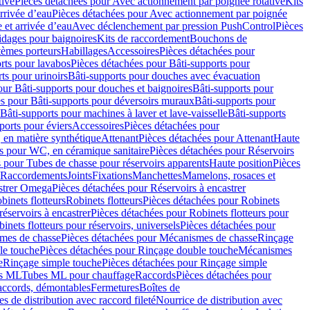
tive
Pièces détachées pour Avec actionnement par poignée rotative
Kits
rrivée d’eau
Pièces détachées pour Avec actionnement par poignée
 et arrivée d’eau
Avec déclenchement par pression PushControl
Pièces
idages pour baignoires
Kits de raccordement
Bouchons de
tèmes porteurs
Habillages
Accessoires
Pièces détachées pour
rts pour lavabos
Pièces détachées pour Bâti-supports pour
ts pour urinoirs
Bâti-supports pour douches avec évacuation
our Bâti-supports pour douches et baignoires
Bâti-supports pour
es pour Bâti-supports pour déversoirs muraux
Bâti-supports pour
Bâti-supports pour machines à laver et lave-vaisselle
Bâti-supports
ports pour éviers
Accessoires
Pièces détachées pour
 en matière synthétique
Attenant
Pièces détachées pour Attenant
Haute
s pour WC, en céramique sanitaire
Pièces détachées pour Réservoirs
 pour Tubes de chasse pour réservoirs apparents
Haute position
Pièces
r Raccordements
Joints
Fixations
Manchettes
Mamelons, rosaces et
astrer Omega
Pièces détachées pour Réservoirs à encastrer
inets flotteurs
Robinets flotteurs
Pièces détachées pour Robinets
réservoirs à encastrer
Pièces détachées pour Robinets flotteurs pour
inets flotteurs pour réservoirs, universels
Pièces détachées pour
mes de chasse
Pièces détachées pour Mécanismes de chasse
Rinçage
le touche
Pièces détachées pour Rinçage double touche
Mécanismes
e
Rinçage simple touche
Pièces détachées pour Rinçage simple
s ML
Tubes ML pour chauffage
Raccords
Pièces détachées pour
raccords, démontables
Fermetures
Boîtes de
s de distribution avec raccord fileté
Nourrice de distribution avec