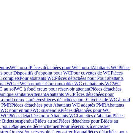
endus
WC au sol
Pièces détachées pour WC au sol
Abattants WC
Pièces
es pour Dispositifs d’appoint pour WC
Pour cuvettes de WC
Pièces
C complets
Pour abattants WC
Pièces détachées pour Pour abattants
ants WC et WC complets
Consommables
WC et abattants WC
WC
C au sol
WC à fond creux pour réservoir attenant
Pièces détachées
amique sanitaire
Attenant
Abattants WC
Pièces détachées pour
à fond creux, surélevés
Pièces détachées pour Cuvettes de WC à fond
és PMR
Pièces détachées pour Abattants WC adaptés PMR
Abattants
r WC pour enfants
WC suspendus
Pièces détachées pour WC
s WC
Pièces détachées pour Abattants WC
Lunettes d’abattant
Pièces
r Bidets suspendus
Bidets au sol
Pièces détachées pour Bidets au
s pour Plaques de déclenchement
Pour réservoirs à encastrer
astrer Omega
Pour réservoirs à encastrer Kappa
Pièces détachées pour