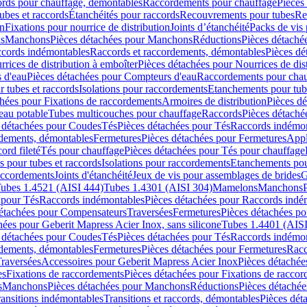
cords pour chauffage, démontables
Raccordements pour chauffage
Pièces
ubes et raccords
Étanchéités pour raccords
Recouvrements pour tubes
Re
on
Fixations pour nourrice de distribution
Joints d’étanchéité
Packs de vis
ds
Manchons
Pièces détachées pour Manchons
Réductions
Pièces détaché
ccords indémontables
Raccords et raccordements, démontables
Pièces dé
rrices de distribution à emboîter
Pièces détachées pour Nourrices de dis
 d'eau
Pièces détachées pour Compteurs d'eau
Raccordements pour chau
r tubes et raccords
Isolations pour raccordements
Etanchements pour tube
chées pour Fixations de raccordements
Armoires de distribution
Pièces dé
eau potable
Tubes multicouches pour chauffage
Raccords
Pièces détaché
 détachées pour Coudes
Tés
Pièces détachées pour Tés
Raccords indémon
rdements, démontables
Fermetures
Pièces détachées pour Fermetures
Appl
ord fileté
Tés pour chauffage
Pièces détachées pour Tés pour chauffage
ns pour tubes et raccords
Isolations pour raccordements
Etanchements pour
raccordements
Joints d'étanchéité
Jeux de vis pour assemblages de brides
G
ubes 1.4521 (AISI 444)
Tubes 1.4301 (AISI 304)
Mamelons
Manchons
 pour Tés
Raccords indémontables
Pièces détachées pour Raccords indé
détachées pour Compensateurs
Traversées
Fermetures
Pièces détachées po
hées pour Geberit Mapress Acier Inox, sans silicone
Tubes 1.4401 (AISI
 détachées pour Coudes
Tés
Pièces détachées pour Tés
Raccords indémon
rdements, démontables
Fermetures
Pièces détachées pour Fermetures
Racc
raversées
Accessoires pour Geberit Mapress Acier Inox
Pièces détachée
es
Fixations de raccordements
Pièces détachées pour Fixations de racco
s
Manchons
Pièces détachées pour Manchons
Réductions
Pièces détachée
ransitions indémontables
Transitions et raccords, démontables
Pièces dét