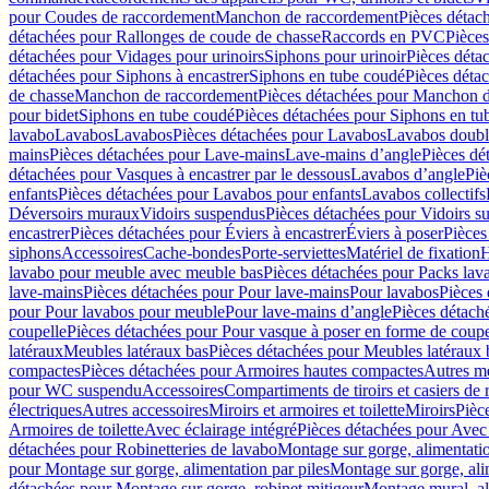
pour Coudes de raccordement
Manchon de raccordement
Pièces détac
détachées pour Rallonges de coude de chasse
Raccords en PVC
Pièce
détachées pour Vidages pour urinoirs
Siphons pour urinoir
Pièces déta
détachées pour Siphons à encastrer
Siphons en tube coudé
Pièces déta
de chasse
Manchon de raccordement
Pièces détachées pour Manchon 
pour bidet
Siphons en tube coudé
Pièces détachées pour Siphons en tu
lavabo
Lavabos
Lavabos
Pièces détachées pour Lavabos
Lavabos doubl
mains
Pièces détachées pour Lave-mains
Lave-mains d’angle
Pièces dé
détachées pour Vasques à encastrer par le dessous
Lavabos d’angle
Piè
enfants
Pièces détachées pour Lavabos pour enfants
Lavabos collectifs
Déversoirs muraux
Vidoirs suspendus
Pièces détachées pour Vidoirs s
encastrer
Pièces détachées pour Éviers à encastrer
Éviers à poser
Pièces
siphons
Accessoires
Cache-bondes
Porte-serviettes
Matériel de fixation
H
lavabo pour meuble avec meuble bas
Pièces détachées pour Packs la
lave-mains
Pièces détachées pour Pour lave-mains
Pour lavabos
Pièces
pour Pour lavabos pour meuble
Pour lave-mains d’angle
Pièces détach
coupelle
Pièces détachées pour Pour vasque à poser en forme de coupe
latéraux
Meubles latéraux bas
Pièces détachées pour Meubles latéraux 
compactes
Pièces détachées pour Armoires hautes compactes
Autres m
pour WC suspendu
Accessoires
Compartiments de tiroirs et casiers de
électriques
Autres accessoires
Miroirs et armoires et toilette
Miroirs
Pièc
Armoires de toilette
Avec éclairage intégré
Pièces détachées pour Avec 
détachées pour Robinetteries de lavabo
Montage sur gorge, alimentatio
pour Montage sur gorge, alimentation par piles
Montage sur gorge, ali
détachées pour Montage sur gorge, robinet mitigeur
Montage mural, al