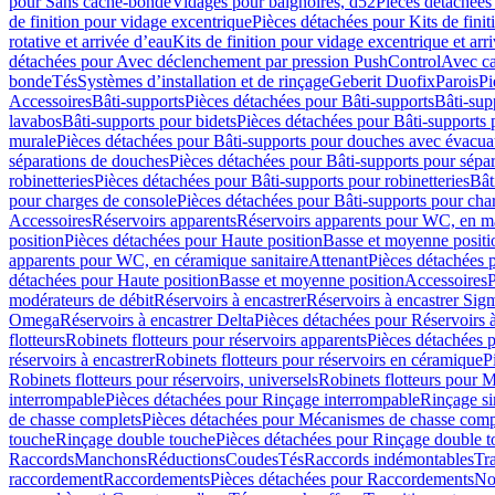
pour Sans cache-bonde
Vidages pour baignoires, d52
Pièces détachées
de finition pour vidage excentrique
Pièces détachées pour Kits de fini
rotative et arrivée d’eau
Kits de finition pour vidage excentrique et arr
détachées pour Avec déclenchement par pression PushControl
Avec c
bonde
Tés
Systèmes d’installation et de rinçage
Geberit Duofix
Parois
Pi
Accessoires
Bâti-supports
Pièces détachées pour Bâti-supports
Bâti-su
lavabos
Bâti-supports pour bidets
Pièces détachées pour Bâti-supports 
murale
Pièces détachées pour Bâti-supports pour douches avec évacua
séparations de douches
Pièces détachées pour Bâti-supports pour sépa
robinetteries
Pièces détachées pour Bâti-supports pour robinetteries
Bât
pour charges de console
Pièces détachées pour Bâti-supports pour cha
Accessoires
Réservoirs apparents
Réservoirs apparents pour WC, en ma
position
Pièces détachées pour Haute position
Basse et moyenne positi
apparents pour WC, en céramique sanitaire
Attenant
Pièces détachées 
détachées pour Haute position
Basse et moyenne position
Accessoires
P
modérateurs de débit
Réservoirs à encastrer
Réservoirs à encastrer Sig
Omega
Réservoirs à encastrer Delta
Pièces détachées pour Réservoirs à
flotteurs
Robinets flotteurs pour réservoirs apparents
Pièces détachées p
réservoirs à encastrer
Robinets flotteurs pour réservoirs en céramique
P
Robinets flotteurs pour réservoirs, universels
Robinets flotteurs pour 
interrompable
Pièces détachées pour Rinçage interrompable
Rinçage s
de chasse complets
Pièces détachées pour Mécanismes de chasse comp
touche
Rinçage double touche
Pièces détachées pour Rinçage double 
Raccords
Manchons
Réductions
Coudes
Tés
Raccords indémontables
Tra
raccordement
Raccordements
Pièces détachées pour Raccordements
Nou