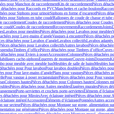
hées pour Manchon de raccordement
Kits de raccordement
Pièces détach
s détachées pour Raccords en PVC
Manchettes et cache-boulons
Raccord
chées pour Siphons pour urinoir
Siphons en forme d’escargot
Pièces dét
chées pour Siphons en tube coudé
Rallonges de coude de chasse et tube 
de raccordement
Coudes de raccordement
Pièces détachées pour Coudes
be coudé
Coudes de raccordement
Recouvrements
Raccordements
Joints
D
es
Lavabos pour meubles
Pièces détachées pour Lavabos pour meubles
V
tachées pour Lave-mains d’angle
Vasques à encastrer
Pièces détachées p
ces détachées pour Lavabos d’angle
Lavabos collectifs
Lavabos adapté
Pièces détachées pour Lavabos collectifs
Autres lavabos
Pièces détachée
uspendus
Timbres dʼoffice
Pièces détachées pour Timbres dʼoffice
Cuves d
 détachées pour Éviers à poser
Accessoires
Colonnes
Pièces détachées p
abillages cache-siphons
Equerres de montage
Couvre-joints
Dosserets
Ki
vabo pour meuble avec meuble bas
Meubles de salle de bains
Meubles bas
 détachées pour Pour lavabos
Pour lavabos doubles
Pièces détachées pou
ées pour Pour lave-mains d’angle
Plans pour vasques
Pièces détachées p
lle
Pour vasque à poser rectangulaire
Pièces détachées pour Pour vasque
bas
Colonnes hautes
Pièces détachées pour Colonnes hautes
Colonnes mi
eubles
Pièces détachées pour Autres meubles
Étagères murales
Pièces dé
 rangement
Porte-serviettes et crochets porte-serviettes
Éléments d’éclaira
es détachées pour Miroirs
Avec éclairage intégré
Pièces détachées pour A
éclairage intégré
Accessoires
Éléments d’éclairage
Poignées
Autres acces
n sur secteur
Pièces détachées pour Montage sur gorge, alimentation sur
mentation par générateur
Pièces détachées pour Montage sur gorge, alim
imentation sur secteur
Pièces détachées pour Montage mural, alimentatio