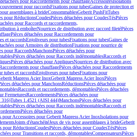
 détachées pour Raccordements pour chauffage
Accessoires
Isolations
couvrement pour raccords
Fixations pour tubes
Gaines de protection et
 pour assemblages à bride
Consommables
Geberit PushFit
Tubes
es pour Réductions
Coudes
Pièces détachées pour Coudes
Tés
Pièces
tachées pour Raccords et raccordements,
tribution à emboîter
Nourrices de distribution avec raccord fileté
Pièces
ffage
Pièces détachées pour Raccordements pour
s et raccords
Enjoliveurs pour tubes
Fixations pour tubes
Gaines de
tachées pour Armoires de distribution
Fixations pour nourrice de
es pour Raccords
Manchons
Pièces détachées pour
tables
Pièces détachées pour Raccords indémontables
Raccords et
iques
Pièces détachées pour Appliques
Nourrices de distribution avec
Raccordements pour chauffage
Pièces détachées pour Raccordements
 tubes et raccords
Enjoliveurs pour tubes
Fixations pour
eberit Mapress Acier Inox
Geberit Mapress Acier Inox
Pièces
Pièces détachées pour Manchons
Réductions
Pièces détachées pour
montables
Raccords et raccordements, démontables
Pièces détachées
ur Fermetures
Raccordements
Pièces détachées pour
 316)
Tubes 1.4521 (AISI 444)
Manchons
Pièces détachées pour
tables
Pièces détachées pour Raccords indémontables
Raccords et
ordements
Pièces détachées pour
s pour Accessoires pour Geberit Mapress Acier Inox
Isolations pour
rdements
Joints d'étanchéité
Jeux de vis pour assemblages à bride
Geberit
s pour Réductions
Coudes
Pièces détachées pour Coudes
Tés
Pièces
achées pour Transitions et raccords, démontables
Compensateurs
Pièces