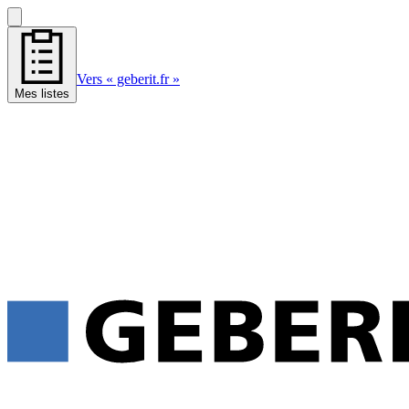
Vers « geberit.fr »
Mes listes