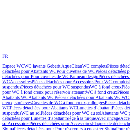
FR
Espace WC
WC lavants Geberit AquaClean
WC complets
Pièces déta
détachées pour Abattants WC
Pour cuvettes de WC
Pièces détachées 
détachées pour Pour cuvettes de WC
Panneau design
Pièces détachées
WC
Accessoires
Pièces détachées pour Accessoires
Pour WC complets
suspendus
Pièces détachées pour WC suspendus
WC à fond creux
Pièc
pour WC à fond creux pour réservoir attenant
WC à fond creux
Pièces
Abattants WC
Abattants WC
Pièces détachées pour Abattants WC
WC 
creux, surélevés
Cuvettes de WC à fond creux, rallongés
Pièces détach
WC
Pièces détachées pour Abattants WC
Lunettes d’abattant
Pièces dé
suspendus
WC au sol
Pièces détachées pour WC au sol
Abattants WC p
détachées pour Lunettes d’abattant
Siège à la turque
Avec rinçage
Acce
sol
Accessoires
Pièces détachées pour Accessoires
Plaques de déclenc
Sigma
Pièces détachées pour Pour réservoirs à encastrer Sigma
Pour ré