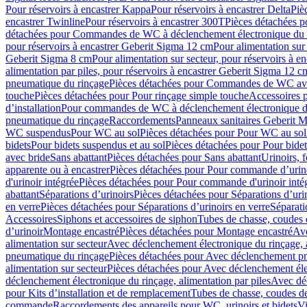
Pour réservoirs à encastrer Kappa
Pour réservoirs à encastrer Delta
Piè
encastrer Twinline
Pour réservoirs à encastrer 300T
Pièces détachées p
détachées pour Commandes de WC à déclenchement électronique du 
pour réservoirs à encastrer Geberit Sigma 12 cm
Pour alimentation sur
Geberit Sigma 8 cm
Pour alimentation sur secteur, pour réservoirs à 
alimentation par piles, pour réservoirs à encastrer Geberit Sigma 12 c
pneumatique du rinçage
Pièces détachées pour Commandes de WC ave
touche
Pièces détachées pour Pour rinçage simple touche
Accessoires
d’installation
Pour commandes de WC à déclenchement électronique d
pneumatique du rinçage
Raccordements
Panneaux sanitaires Geberit M
WC suspendus
Pour WC au sol
Pièces détachées pour Pour WC au sol
bidets
Pour bidets suspendus et au sol
Pièces détachées pour Pour bidet
avec bride
Sans abattant
Pièces détachées pour Sans abattant
Urinoirs, 
apparente ou à encastrer
Pièces détachées pour Pour commande d’urino
d'urinoir intégrée
Pièces détachées pour Pour commande d'urinoir inté
abattant
Séparations d’urinoirs
Pièces détachées pour Séparations d’uri
en verre
Pièces détachées pour Séparations d’urinoirs en verre
Séparati
Accessoires
Siphons et accessoires de siphon
Tubes de chasse, coudes 
dʼurinoir
Montage encastré
Pièces détachées pour Montage encastré
Ave
alimentation sur secteur
Avec déclenchement électronique du rinçage, a
pneumatique du rinçage
Pièces détachées pour Avec déclenchement p
alimentation sur secteur
Pièces détachées pour Avec déclenchement élec
déclenchement électronique du rinçage, alimentation par piles
Avec dé
pour Kits d’installation et de remplacement
Tubes de chasse, coudes de
commande
Raccordements des appareils pour WC, urinoirs et bidets
Vi