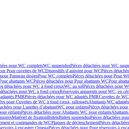
chées pour WC complets
WC suspendus
Pièces détachées pour WC susp
pour Pour cuvettes de WC
Dispositifs d’appoint pour WC
Pièces détaché
 pour Panneau design
Pour WC complets
Pièces détachées pour Pour W
Pour abattants WC
Pièces détachées pour Pour abattants WC
Pour abatt
es détachées pour WC à fond creux
WC au sol
Pièces détachées pour W
 détachées pour WC à fond creux
Réservoirs apparents pour WC, en cér
adaptés PMR
Pièces détachées pour WC adaptés PMR
Cuvettes de WC 
ées pour Cuvettes de WC à fond creux, rallongés
Abattants WC adapt
tachées pour Lunettes d’abattant
WC pour enfants
Pièces détachées pou
our enfants
Pièces détachées pour Abattants WC pour enfants
Abattant
ssoires
Matériel de fixation
Bidets
Bidets suspendus
Pièces détachées pou
hement et commandes de WC
Plaques de déclenchement
Pièces détachée
servoirs à encastrer Omega
Pièces détachées pour Pour réservoirs à enc