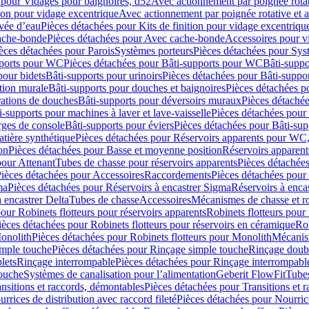
 pour Vidages pour baignoires, d52
Avec actionnement par poignée rota
tion pour vidage excentrique
Avec actionnement par poignée rotative et a
ivée d’eau
Pièces détachées pour Kits de finition pour vidage excentrique
ache-bonde
Pièces détachées pour Avec cache-bonde
Accessoires pour v
èces détachées pour Parois
Systèmes porteurs
Pièces détachées pour Sys
pports pour WC
Pièces détachées pour Bâti-supports pour WC
Bâti-suppo
pour bidets
Bâti-supports pour urinoirs
Pièces détachées pour Bâti-suppor
tion murale
Bâti-supports pour douches et baignoires
Pièces détachées p
rations de douches
Bâti-supports pour déversoirs muraux
Pièces détaché
i-supports pour machines à laver et lave-vaisselle
Pièces détachées pour 
rges de console
Bâti-supports pour éviers
Pièces détachées pour Bâti-sup
tière synthétique
Pièces détachées pour Réservoirs apparents pour WC,
on
Pièces détachées pour Basse et moyenne position
Réservoirs apparent
pour Attenant
Tubes de chasse pour réservoirs apparents
Pièces détachées
ièces détachées pour Accessoires
Raccordements
Pièces détachées pou
ma
Pièces détachées pour Réservoirs à encastrer Sigma
Réservoirs à enc
 encastrer Delta
Tubes de chasse
Accessoires
Mécanismes de chasse et rob
our Robinets flotteurs pour réservoirs apparents
Robinets flotteurs pour 
ièces détachées pour Robinets flotteurs pour réservoirs en céramique
Rob
Monolith
Pièces détachées pour Robinets flotteurs pour Monolith
Mécanis
imple touche
Pièces détachées pour Rinçage simple touche
Rinçage doub
lets
Rinçage interrompable
Pièces détachées pour Rinçage interrompabl
touche
Systèmes de canalisation pour l’alimentation
Geberit FlowFit
Tube
nsitions et raccords, démontables
Pièces détachées pour Transitions et 
rrices de distribution avec raccord fileté
Pièces détachées pour Nourrice