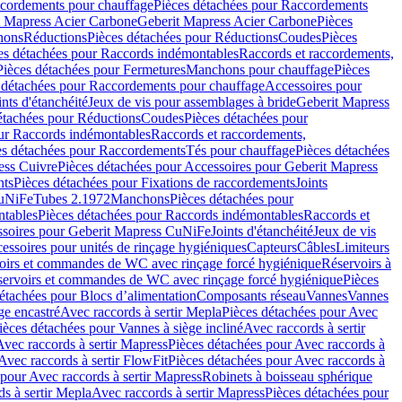
cordements pour chauffage
Pièces détachées pour Raccordements
t Mapress Acier Carbone
Geberit Mapress Acier Carbone
Pièces
hons
Réductions
Pièces détachées pour Réductions
Coudes
Pièces
es détachées pour Raccords indémontables
Raccords et raccordements,
Pièces détachées pour Fermetures
Manchons pour chauffage
Pièces
 détachées pour Raccordements pour chauffage
Accessoires pour
ints d'étanchéité
Jeux de vis pour assemblages à bride
Geberit Mapress
étachées pour Réductions
Coudes
Pièces détachées pour
ur Raccords indémontables
Raccords et raccordements,
es détachées pour Raccordements
Tés pour chauffage
Pièces détachées
ess Cuivre
Pièces détachées pour Accessoires pour Geberit Mapress
nts
Pièces détachées pour Fixations de raccordements
Joints
CuNiFe
Tubes 2.1972
Manchons
Pièces détachées pour
tables
Pièces détachées pour Raccords indémontables
Raccords et
soires pour Geberit Mapress CuNiFe
Joints d'étanchéité
Jeux de vis
essoires pour unités de rinçage hygiéniques
Capteurs
Câbles
Limiteurs
voirs et commandes de WC avec rinçage forcé hygiénique
Réservoirs à
éservoirs et commandes de WC avec rinçage forcé hygiénique
Pièces
étachées pour Blocs d’alimentation
Composants réseau
Vannes
Vannes
ge encastré
Avec raccords à sertir Mepla
Pièces détachées pour Avec
ièces détachées pour Vannes à siège incliné
Avec raccords à sertir
Avec raccords à sertir Mapress
Pièces détachées pour Avec raccords à
Avec raccords à sertir FlowFit
Pièces détachées pour Avec raccords à
 pour Avec raccords à sertir Mapress
Robinets à boisseau sphérique
s à sertir Mepla
Avec raccords à sertir Mapress
Pièces détachées pour