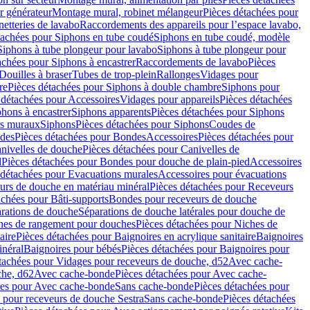
r générateur
Montage mural, robinet mélangeur
Pièces détachées pour
netteries de lavabo
Raccordements des appareils pour l’espace lavabo,
tachées pour Siphons en tube coudé
Siphons en tube coudé, modèle
Siphons à tube plongeur pour lavabo
Siphons à tube plongeur pour
achées pour Siphons à encastrer
Raccordements de lavabo
Pièces
Douilles à braser
Tubes de trop-plein
Rallonges
Vidages pour
re
Pièces détachées pour Siphons à double chambre
Siphons pour
 détachées pour Accessoires
Vidages pour appareils
Pièces détachées
hons à encastrer
Siphons apparents
Pièces détachées pour Siphons
rs muraux
Siphons
Pièces détachées pour Siphons
Coudes de
des
Pièces détachées pour Bondes
Accessoires
Pièces détachées pour
nivelles de douche
Pièces détachées pour Canivelles de
d
Pièces détachées pour Bondes pour douche de plain-pied
Accessoires
 détachées pour Evacuations murales
Accessoires pour évacuations
urs de douche en matériau minéral
Pièces détachées pour Receveurs
achées pour Bâti-supports
Bondes pour receveurs de douche
arations de douche
Séparations de douche latérales pour douche de
hes de rangement pour douches
Pièces détachées pour Niches de
aire
Pièces détachées pour Baignoires en acrylique sanitaire
Baignoires
inéral
Baignoires pour bébés
Pièces détachées pour Baignoires pour
tachées pour Vidages pour receveurs de douche, d52
Avec cache-
che, d62
Avec cache-bonde
Pièces détachées pour Avec cache-
ées pour Avec cache-bonde
Sans cache-bonde
Pièces détachées pour
 pour receveurs de douche Sestra
Sans cache-bonde
Pièces détachées