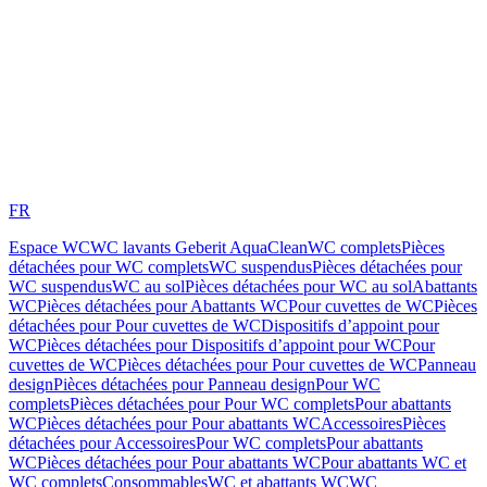
FR
Espace WC
WC lavants Geberit AquaClean
WC complets
Pièces
détachées pour WC complets
WC suspendus
Pièces détachées pour
WC suspendus
WC au sol
Pièces détachées pour WC au sol
Abattants
WC
Pièces détachées pour Abattants WC
Pour cuvettes de WC
Pièces
détachées pour Pour cuvettes de WC
Dispositifs d’appoint pour
WC
Pièces détachées pour Dispositifs d’appoint pour WC
Pour
cuvettes de WC
Pièces détachées pour Pour cuvettes de WC
Panneau
design
Pièces détachées pour Panneau design
Pour WC
complets
Pièces détachées pour Pour WC complets
Pour abattants
WC
Pièces détachées pour Pour abattants WC
Accessoires
Pièces
détachées pour Accessoires
Pour WC complets
Pour abattants
WC
Pièces détachées pour Pour abattants WC
Pour abattants WC et
WC complets
Consommables
WC et abattants WC
WC