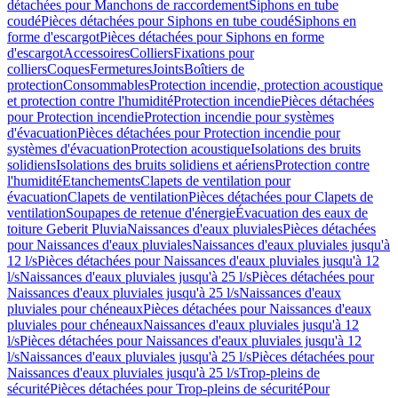
détachées pour Manchons de raccordement
Siphons en tube
coudé
Pièces détachées pour Siphons en tube coudé
Siphons en
forme d'escargot
Pièces détachées pour Siphons en forme
d'escargot
Accessoires
Colliers
Fixations pour
colliers
Coques
Fermetures
Joints
Boîtiers de
protection
Consommables
Protection incendie, protection acoustique
et protection contre l'humidité
Protection incendie
Pièces détachées
pour Protection incendie
Protection incendie pour systèmes
d'évacuation
Pièces détachées pour Protection incendie pour
systèmes d'évacuation
Protection acoustique
Isolations des bruits
solidiens
Isolations des bruits solidiens et aériens
Protection contre
l'humidité
Etanchements
Clapets de ventilation pour
évacuation
Clapets de ventilation
Pièces détachées pour Clapets de
ventilation
Soupapes de retenue d'énergie
Évacuation des eaux de
toiture Geberit Pluvia
Naissances d'eaux pluviales
Pièces détachées
pour Naissances d'eaux pluviales
Naissances d'eaux pluviales jusqu'à
12 l/s
Pièces détachées pour Naissances d'eaux pluviales jusqu'à 12
l/s
Naissances d'eaux pluviales jusqu'à 25 l/s
Pièces détachées pour
Naissances d'eaux pluviales jusqu'à 25 l/s
Naissances d'eaux
pluviales pour chéneaux
Pièces détachées pour Naissances d'eaux
pluviales pour chéneaux
Naissances d'eaux pluviales jusqu'à 12
l/s
Pièces détachées pour Naissances d'eaux pluviales jusqu'à 12
l/s
Naissances d'eaux pluviales jusqu'à 25 l/s
Pièces détachées pour
Naissances d'eaux pluviales jusqu'à 25 l/s
Trop-pleins de
sécurité
Pièces détachées pour Trop-pleins de sécurité
Pour