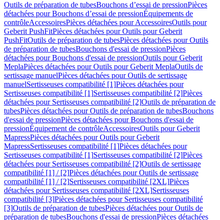
Outils de préparation de tubes
Bouchons d’essai de pression
Pièces
détachées pour Bouchons d’essai de pression
Équipements de
contrôle
Accessoires
Pièces détachées pour Accessoires
Outils pour
Geberit PushFit
Pièces détachées pour Outils pour Geberit
PushFit
Outils de préparation de tubes
Pièces détachées pour Outils
de préparation de tubes
Bouchons d'essai de pression
Pièces
détachées pour Bouchons d'essai de pression
Outils pour Geberit
Mepla
Pièces détachées pour Outils pour Geberit Mepla
Outils de
sertissage manuel
Pièces détachées pour Outils de sertissage
manuel
Sertisseuses compatibilité [1]
Pièces détachées pour
Sertisseuses compatibilité [1]
Sertisseuses compatibilité [2]
Pièces
détachées pour Sertisseuses compatibilité [2]
Outils de préparation de
tubes
Pièces détachées pour Outils de préparation de tubes
Bouchons
d'essai de pression
Pièces détachées pour Bouchons d'essai de
pression
Équipement de contrôle
Accessoires
Outils pour Geberit
Mapress
Pièces détachées pour Outils pour Geberit
Mapress
Sertisseuses compatibilité [1]
Pièces détachées pour
Sertisseuses compatibilité [1]
Sertisseuses compatibilité [2]
Pièces
détachées pour Sertisseuses compatibilité [2]
Outils de sertissage
compatibilité [1] / [2]
Pièces détachées pour Outils de sertissage
compatibilité [1] / [2]
Sertisseuses compatibilité [2XL]
Pièces
détachées pour Sertisseuses compatibilité [2XL]
Sertisseuses
compatibilité [3]
Pièces détachées pour Sertisseuses compatibilité
[3]
Outils de préparation de tubes
Pièces détachées pour Outils de
préparation de tubes
Bouchons d'essai de pression
Pièces détachées