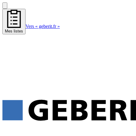
Vers « geberit.fr »
Mes listes