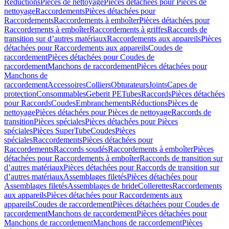
Réductions
Pièces de nettoyage
Pièces détachées pour Pièces de
nettoyage
Raccordements
Pièces détachées pour
Raccordements
Raccordements à emboîter
Pièces détachées pour
Raccordements à emboîter
Raccordements à griffes
Raccords de
transition sur d’autres matériaux
Raccordements aux appareils
Pièces
détachées pour Raccordements aux appareils
Coudes de
raccordement
Pièces détachées pour Coudes de
raccordement
Manchons de raccordement
Pièces détachées pour
Manchons de
raccordement
Accessoires
Colliers
Obturateurs
Joints
Capes de
protection
Consommables
Geberit PE
Tubes
Raccords
Pièces détachées
pour Raccords
Coudes
Embranchements
Réductions
Pièces de
nettoyage
Pièces détachées pour Pièces de nettoyage
Raccords de
transition
Pièces spéciales
Pièces détachées pour Pièces
spéciales
Pièces SuperTube
Coudes
Pièces
spéciales
Raccordements
Pièces détachées pour
Raccordements
Raccords soudés
Raccordements à emboîter
Pièces
détachées pour Raccordements à emboîter
Raccords de transition sur
d’autres matériaux
Pièces détachées pour Raccords de transition sur
d’autres matériaux
Assemblages filetés
Pièces détachées pour
Assemblages filetés
Assemblages de bride
Collerettes
Raccordements
aux appareils
Pièces détachées pour Raccordements aux
appareils
Coudes de raccordement
Pièces détachées pour Coudes de
raccordement
Manchons de raccordement
Pièces détachées pour
Manchons de raccordement
Manchons de raccordement
Pièces