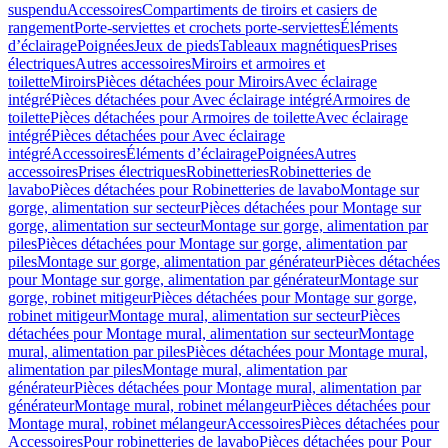
suspendu
Accessoires
Compartiments de tiroirs et casiers de
rangement
Porte-serviettes et crochets porte-serviettes
Éléments
d’éclairage
Poignées
Jeux de pieds
Tableaux magnétiques
Prises
électriques
Autres accessoires
Miroirs et armoires et
toilette
Miroirs
Pièces détachées pour Miroirs
Avec éclairage
intégré
Pièces détachées pour Avec éclairage intégré
Armoires de
toilette
Pièces détachées pour Armoires de toilette
Avec éclairage
intégré
Pièces détachées pour Avec éclairage
intégré
Accessoires
Éléments d’éclairage
Poignées
Autres
accessoires
Prises électriques
Robinetteries
Robinetteries de
lavabo
Pièces détachées pour Robinetteries de lavabo
Montage sur
gorge, alimentation sur secteur
Pièces détachées pour Montage sur
gorge, alimentation sur secteur
Montage sur gorge, alimentation par
piles
Pièces détachées pour Montage sur gorge, alimentation par
piles
Montage sur gorge, alimentation par générateur
Pièces détachées
pour Montage sur gorge, alimentation par générateur
Montage sur
gorge, robinet mitigeur
Pièces détachées pour Montage sur gorge,
robinet mitigeur
Montage mural, alimentation sur secteur
Pièces
détachées pour Montage mural, alimentation sur secteur
Montage
mural, alimentation par piles
Pièces détachées pour Montage mural,
alimentation par piles
Montage mural, alimentation par
générateur
Pièces détachées pour Montage mural, alimentation par
générateur
Montage mural, robinet mélangeur
Pièces détachées pour
Montage mural, robinet mélangeur
Accessoires
Pièces détachées pour
Accessoires
Pour robinetteries de lavabo
Pièces détachées pour Pour