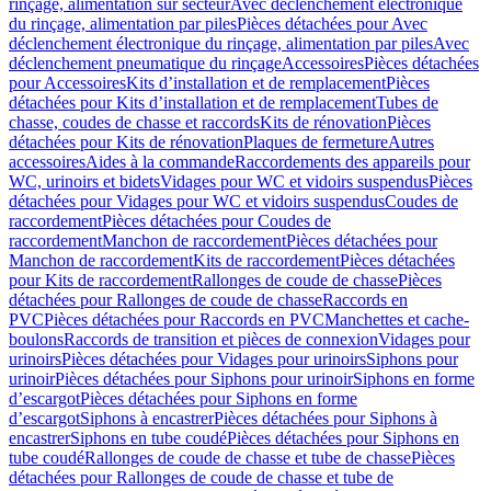
rinçage, alimentation sur secteur
Avec déclenchement électronique
du rinçage, alimentation par piles
Pièces détachées pour Avec
déclenchement électronique du rinçage, alimentation par piles
Avec
déclenchement pneumatique du rinçage
Accessoires
Pièces détachées
pour Accessoires
Kits d’installation et de remplacement
Pièces
détachées pour Kits d’installation et de remplacement
Tubes de
chasse, coudes de chasse et raccords
Kits de rénovation
Pièces
détachées pour Kits de rénovation
Plaques de fermeture
Autres
accessoires
Aides à la commande
Raccordements des appareils pour
WC, urinoirs et bidets
Vidages pour WC et vidoirs suspendus
Pièces
détachées pour Vidages pour WC et vidoirs suspendus
Coudes de
raccordement
Pièces détachées pour Coudes de
raccordement
Manchon de raccordement
Pièces détachées pour
Manchon de raccordement
Kits de raccordement
Pièces détachées
pour Kits de raccordement
Rallonges de coude de chasse
Pièces
détachées pour Rallonges de coude de chasse
Raccords en
PVC
Pièces détachées pour Raccords en PVC
Manchettes et cache-
boulons
Raccords de transition et pièces de connexion
Vidages pour
urinoirs
Pièces détachées pour Vidages pour urinoirs
Siphons pour
urinoir
Pièces détachées pour Siphons pour urinoir
Siphons en forme
d’escargot
Pièces détachées pour Siphons en forme
d’escargot
Siphons à encastrer
Pièces détachées pour Siphons à
encastrer
Siphons en tube coudé
Pièces détachées pour Siphons en
tube coudé
Rallonges de coude de chasse et tube de chasse
Pièces
détachées pour Rallonges de coude de chasse et tube de