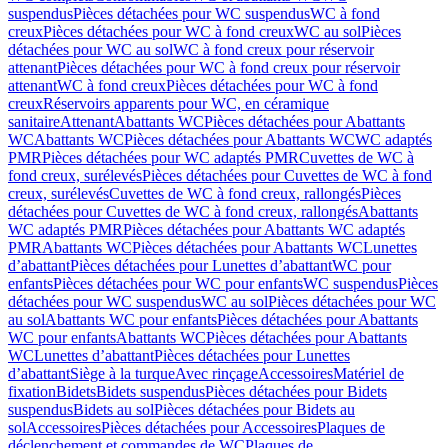
suspendus
Pièces détachées pour WC suspendus
WC à fond
creux
Pièces détachées pour WC à fond creux
WC au sol
Pièces
détachées pour WC au sol
WC à fond creux pour réservoir
attenant
Pièces détachées pour WC à fond creux pour réservoir
attenant
WC à fond creux
Pièces détachées pour WC à fond
creux
Réservoirs apparents pour WC, en céramique
sanitaire
Attenant
Abattants WC
Pièces détachées pour Abattants
WC
Abattants WC
Pièces détachées pour Abattants WC
WC adaptés
PMR
Pièces détachées pour WC adaptés PMR
Cuvettes de WC à
fond creux, surélevés
Pièces détachées pour Cuvettes de WC à fond
creux, surélevés
Cuvettes de WC à fond creux, rallongés
Pièces
détachées pour Cuvettes de WC à fond creux, rallongés
Abattants
WC adaptés PMR
Pièces détachées pour Abattants WC adaptés
PMR
Abattants WC
Pièces détachées pour Abattants WC
Lunettes
d’abattant
Pièces détachées pour Lunettes d’abattant
WC pour
enfants
Pièces détachées pour WC pour enfants
WC suspendus
Pièces
détachées pour WC suspendus
WC au sol
Pièces détachées pour WC
au sol
Abattants WC pour enfants
Pièces détachées pour Abattants
WC pour enfants
Abattants WC
Pièces détachées pour Abattants
WC
Lunettes d’abattant
Pièces détachées pour Lunettes
d’abattant
Siège à la turque
Avec rinçage
Accessoires
Matériel de
fixation
Bidets
Bidets suspendus
Pièces détachées pour Bidets
suspendus
Bidets au sol
Pièces détachées pour Bidets au
sol
Accessoires
Pièces détachées pour Accessoires
Plaques de
déclenchement et commandes de WC
Plaques de