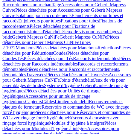
Raccordements pour chauffage
Accessoires pour Geberit Mapress
Cuivre
Pièces détachées pour Accessoires pour Geberit Mapress
Cuivre
Isolations pour raccordements
Etanchements pour tubes et
raccords
Enjoliveurs pour tubes
Fixations pour tubes
Fixations de
raccordements
Pièces détachées pour Fixations de
raccordements
Joints d'étanchéité
Jeux de vis pour assemblages à
bride
Geberit Mapress CuNiFe
Geberit Mapress CuNiFe
Pièces
détachées pour Geberit Mapress CuNiFe
Tubes
2.1972
Manchons
Pièces détachées pour Manchons
Réductions
Pièces
détachées pour Réductions
Coudes
Pièces détachées pour
Coudes
Tés
Pièces détachées pour Tés
Raccords indémontables
Pièces
détachées pour Raccords indémontables
Raccords et raccordements,
démontables
Pièces détachées pour Raccords et raccordements,
démontables
Traversées
Pièces détachées pour Traversées
Accessoires
pour Geberit Mapress CuNiFe
Joints d'étanchéité
Jeux de vis pour
assemblages de brides
Système d’hygiène Geberit
Unités de rinçage
hygiéniques
Pièces détachées pour Unités de rinçage
hygiéniques
Accessoires pour unités de rinçage
hygiéniques
Capteurs
Câbles
Limiteurs de débit
Recouvrements et
plaques de fermeture
Réservoirs et commandes de WC avec rinçage
forcé hygiénique
Pièces détachées pour Réservoirs et commandes de
WC avec rinçage forcé hygiénique
Réservoirs à encastrer avec
rinçage forcé hygiénique
Modules d’hygiène à intégrer
Pièces
détachées pour Modules d’hygiène à intégrer
Accessoires pour
réservoirs et commandes de WC avec rinçage forcé