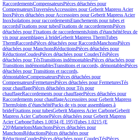
Raccordements
Compensateurs
Pièces détachées pour
Compensateurs
Traversées
Accessoires pour Geberit Mapress Acier
Inox
Pièces détachées pour Accessoires pour Geberit Mapress Acier
Inox
Isolations pour raccordements
Etanchements pour tubes et
raccords
Fixations pour tubes
Fixations de raccordements
Pièces
détachées pour Fixations de raccordements
Joints d'étanchéité
Jeux de
vis pour assemblages à bride
Geberit Mapress Therm
Tubes
Therm
Raccords
Pièces détachées pour Raccords
Manchons
Pièces
détachées pour Manchons
Réductions
Pièces détachées pour
Réductions
Coudes
Pièces détachées pour Coudes
Tés
Pièces
détachées pour Tés
Transitions indémontables
Pièces détachées pour
Transitions indémontables
Transitions et raccords, démontables
Pièces
détachées pour Transitions et raccords,
démontables
Compensateurs
Pièces détachées pour
Compensateurs
Fermetures
Pièces détachées pour Fermetures
Tés
pour chauffage
Pièces détachées pour Tés pour
chauffage
Raccordements pour chauffage
Pièces détachées pour
Raccordements pour chauffage
Accessoires pour Geberit Mapress
Therm
Joints d’étanchéité
Packs de vis pour assemblages à
bride
Fixations pour tubes
Geberit Mapress Acier Carbone
Geberit
Mapress Acier Carbone
Pièces détachées pour Geberit Mapress
Acier Carbone
Tubes 1.0034 (E 195)
Tubes 1.0215 (E
220)
Mamelons
Manchons
Pièces détachées pour
Manchons
Réductions
Pièces détachées pour
Réductions
Coudes
Pièces détachées pour Coudes
Tés
Pièces