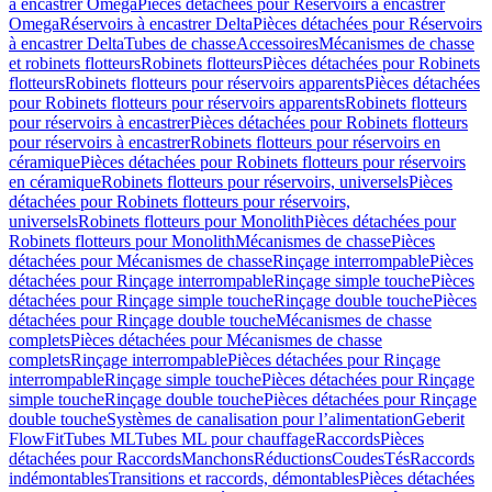
à encastrer Omega
Pièces détachées pour Réservoirs à encastrer
Omega
Réservoirs à encastrer Delta
Pièces détachées pour Réservoirs
à encastrer Delta
Tubes de chasse
Accessoires
Mécanismes de chasse
et robinets flotteurs
Robinets flotteurs
Pièces détachées pour Robinets
flotteurs
Robinets flotteurs pour réservoirs apparents
Pièces détachées
pour Robinets flotteurs pour réservoirs apparents
Robinets flotteurs
pour réservoirs à encastrer
Pièces détachées pour Robinets flotteurs
pour réservoirs à encastrer
Robinets flotteurs pour réservoirs en
céramique
Pièces détachées pour Robinets flotteurs pour réservoirs
en céramique
Robinets flotteurs pour réservoirs, universels
Pièces
détachées pour Robinets flotteurs pour réservoirs,
universels
Robinets flotteurs pour Monolith
Pièces détachées pour
Robinets flotteurs pour Monolith
Mécanismes de chasse
Pièces
détachées pour Mécanismes de chasse
Rinçage interrompable
Pièces
détachées pour Rinçage interrompable
Rinçage simple touche
Pièces
détachées pour Rinçage simple touche
Rinçage double touche
Pièces
détachées pour Rinçage double touche
Mécanismes de chasse
complets
Pièces détachées pour Mécanismes de chasse
complets
Rinçage interrompable
Pièces détachées pour Rinçage
interrompable
Rinçage simple touche
Pièces détachées pour Rinçage
simple touche
Rinçage double touche
Pièces détachées pour Rinçage
double touche
Systèmes de canalisation pour l’alimentation
Geberit
FlowFit
Tubes ML
Tubes ML pour chauffage
Raccords
Pièces
détachées pour Raccords
Manchons
Réductions
Coudes
Tés
Raccords
indémontables
Transitions et raccords, démontables
Pièces détachées