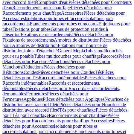
avec raccord fileté
Compteurs d'eau
Pièces détachées pour Compteurs
d'eau
Raccordements pour chauffage
Pièces détachées pour
Raccordements pour chauffage
Accessoires
Pièces détachées pour
Accessoires
Isolations pour tubes et raccords
Isolations pour
raccordements
Etanchements pour tubes et raccords
Enjoliveurs pour
tubes
Fixations pour tubes
Gaines de protection et aides à
l'insertion
Fixations de raccordements
Pièces détachées pour
Fixations de raccordements
Armoires de distribution
Pièces détachées
pour Armoires de distribution
Fixations pour nourrice de
distribution
Joints d'étanchéité
Geberit Mepla
Tubes multicouches
pour eau potable
Tubes multicouches pour chauffage
Raccords
Pièces
détachées pour Raccords
Manchons
Pièces détachées pour
Manchons
Réductions
Pièces détachées pour
Réductions
Coudes
Pièces détachées pour Coudes
Tés
Pièces
détachées pour Tés
Raccords indémontables
Pièces détachées pour
Raccords indémontables
Raccords et raccordements,
démontables
Pièces détachées pour Raccords et raccordements,
démontables
Fermetures
Pièces détachées pour
Fermetures
Appliques
Pièces détachées pour Appliques
Nourrices de
distribution avec raccord fileté
Pièces détachées pour Nourrices de
distribution avec raccord fileté
Tés pour chauffage
Pièces détachées
pour Tés pour chauffage
Raccordements pour chauffage
Pièces
détachées pour Raccordements pour chauffage
Accessoires
Pièces
détachées pour Accessoires
Isolations pour tubes et
raccords
Isolations pour raccordements
Etanchements pour tubes et