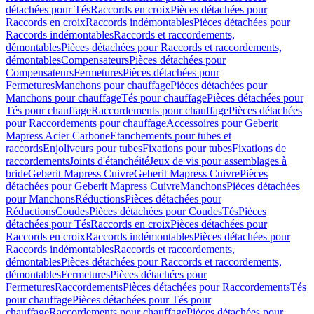
détachées pour Tés
Raccords en croix
Pièces détachées pour
Raccords en croix
Raccords indémontables
Pièces détachées pour
Raccords indémontables
Raccords et raccordements,
démontables
Pièces détachées pour Raccords et raccordements,
démontables
Compensateurs
Pièces détachées pour
Compensateurs
Fermetures
Pièces détachées pour
Fermetures
Manchons pour chauffage
Pièces détachées pour
Manchons pour chauffage
Tés pour chauffage
Pièces détachées pour
Tés pour chauffage
Raccordements pour chauffage
Pièces détachées
pour Raccordements pour chauffage
Accessoires pour Geberit
Mapress Acier Carbone
Etanchements pour tubes et
raccords
Enjoliveurs pour tubes
Fixations pour tubes
Fixations de
raccordements
Joints d'étanchéité
Jeux de vis pour assemblages à
bride
Geberit Mapress Cuivre
Geberit Mapress Cuivre
Pièces
détachées pour Geberit Mapress Cuivre
Manchons
Pièces détachées
pour Manchons
Réductions
Pièces détachées pour
Réductions
Coudes
Pièces détachées pour Coudes
Tés
Pièces
détachées pour Tés
Raccords en croix
Pièces détachées pour
Raccords en croix
Raccords indémontables
Pièces détachées pour
Raccords indémontables
Raccords et raccordements,
démontables
Pièces détachées pour Raccords et raccordements,
démontables
Fermetures
Pièces détachées pour
Fermetures
Raccordements
Pièces détachées pour Raccordements
Tés
pour chauffage
Pièces détachées pour Tés pour
chauffage
Raccordements pour chauffage
Pièces détachées pour