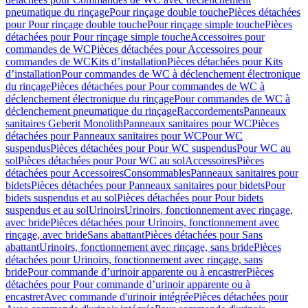
pneumatique du rinçage
Pour rinçage double touche
Pièces détachées
pour Pour rinçage double touche
Pour rinçage simple touche
Pièces
détachées pour Pour rinçage simple touche
Accessoires pour
commandes de WC
Pièces détachées pour Accessoires pour
commandes de WC
Kits d’installation
Pièces détachées pour Kits
d’installation
Pour commandes de WC à déclenchement électronique
du rinçage
Pièces détachées pour Pour commandes de WC à
déclenchement électronique du rinçage
Pour commandes de WC à
déclenchement pneumatique du rinçage
Raccordements
Panneaux
sanitaires Geberit Monolith
Panneaux sanitaires pour WC
Pièces
détachées pour Panneaux sanitaires pour WC
Pour WC
suspendus
Pièces détachées pour Pour WC suspendus
Pour WC au
sol
Pièces détachées pour Pour WC au sol
Accessoires
Pièces
détachées pour Accessoires
Consommables
Panneaux sanitaires pour
bidets
Pièces détachées pour Panneaux sanitaires pour bidets
Pour
bidets suspendus et au sol
Pièces détachées pour Pour bidets
suspendus et au sol
Urinoirs
Urinoirs, fonctionnement avec rinçage,
avec bride
Pièces détachées pour Urinoirs, fonctionnement avec
rinçage, avec bride
Sans abattant
Pièces détachées pour Sans
abattant
Urinoirs, fonctionnement avec rinçage, sans bride
Pièces
détachées pour Urinoirs, fonctionnement avec rinçage, sans
bride
Pour commande d’urinoir apparente ou à encastrer
Pièces
détachées pour Pour commande d’urinoir apparente ou à
encastrer
Avec commande d'urinoir intégrée
Pièces détachées pour