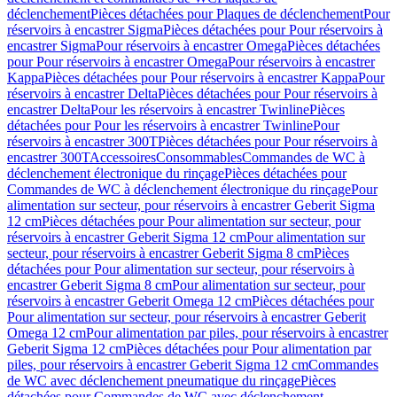
déclenchement
Pièces détachées pour Plaques de déclenchement
Pour
réservoirs à encastrer Sigma
Pièces détachées pour Pour réservoirs à
encastrer Sigma
Pour réservoirs à encastrer Omega
Pièces détachées
pour Pour réservoirs à encastrer Omega
Pour réservoirs à encastrer
Kappa
Pièces détachées pour Pour réservoirs à encastrer Kappa
Pour
réservoirs à encastrer Delta
Pièces détachées pour Pour réservoirs à
encastrer Delta
Pour les réservoirs à encastrer Twinline
Pièces
détachées pour Pour les réservoirs à encastrer Twinline
Pour
réservoirs à encastrer 300T
Pièces détachées pour Pour réservoirs à
encastrer 300T
Accessoires
Consommables
Commandes de WC à
déclenchement électronique du rinçage
Pièces détachées pour
Commandes de WC à déclenchement électronique du rinçage
Pour
alimentation sur secteur, pour réservoirs à encastrer Geberit Sigma
12 cm
Pièces détachées pour Pour alimentation sur secteur, pour
réservoirs à encastrer Geberit Sigma 12 cm
Pour alimentation sur
secteur, pour réservoirs à encastrer Geberit Sigma 8 cm
Pièces
détachées pour Pour alimentation sur secteur, pour réservoirs à
encastrer Geberit Sigma 8 cm
Pour alimentation sur secteur, pour
réservoirs à encastrer Geberit Omega 12 cm
Pièces détachées pour
Pour alimentation sur secteur, pour réservoirs à encastrer Geberit
Omega 12 cm
Pour alimentation par piles, pour réservoirs à encastrer
Geberit Sigma 12 cm
Pièces détachées pour Pour alimentation par
piles, pour réservoirs à encastrer Geberit Sigma 12 cm
Commandes
de WC avec déclenchement pneumatique du rinçage
Pièces
détachées pour Commandes de WC avec déclenchement