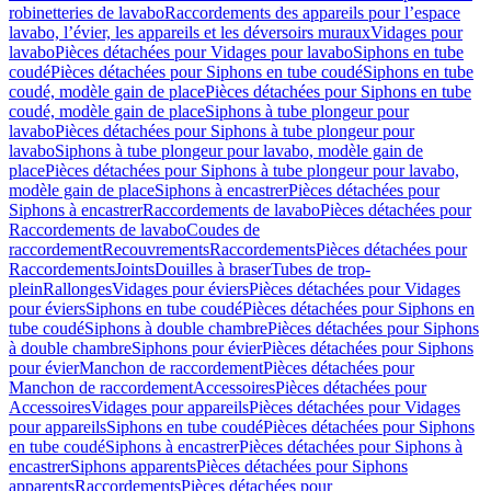
robinetteries de lavabo
Raccordements des appareils pour l’espace
lavabo, l’évier, les appareils et les déversoirs muraux
Vidages pour
lavabo
Pièces détachées pour Vidages pour lavabo
Siphons en tube
coudé
Pièces détachées pour Siphons en tube coudé
Siphons en tube
coudé, modèle gain de place
Pièces détachées pour Siphons en tube
coudé, modèle gain de place
Siphons à tube plongeur pour
lavabo
Pièces détachées pour Siphons à tube plongeur pour
lavabo
Siphons à tube plongeur pour lavabo, modèle gain de
place
Pièces détachées pour Siphons à tube plongeur pour lavabo,
modèle gain de place
Siphons à encastrer
Pièces détachées pour
Siphons à encastrer
Raccordements de lavabo
Pièces détachées pour
Raccordements de lavabo
Coudes de
raccordement
Recouvrements
Raccordements
Pièces détachées pour
Raccordements
Joints
Douilles à braser
Tubes de trop-
plein
Rallonges
Vidages pour éviers
Pièces détachées pour Vidages
pour éviers
Siphons en tube coudé
Pièces détachées pour Siphons en
tube coudé
Siphons à double chambre
Pièces détachées pour Siphons
à double chambre
Siphons pour évier
Pièces détachées pour Siphons
pour évier
Manchon de raccordement
Pièces détachées pour
Manchon de raccordement
Accessoires
Pièces détachées pour
Accessoires
Vidages pour appareils
Pièces détachées pour Vidages
pour appareils
Siphons en tube coudé
Pièces détachées pour Siphons
en tube coudé
Siphons à encastrer
Pièces détachées pour Siphons à
encastrer
Siphons apparents
Pièces détachées pour Siphons
apparents
Raccordements
Pièces détachées pour