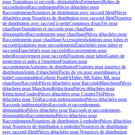
pour Transitions et raccords, démontables
Fermetures
Boîtes de
raccordement
Raccordements
Pièces détachées pour
Raccordements
Nourrices de distribution avec raccord fileté
Pièces
détachées pour Nourrices de distribution avec raccord fileté
Nourrice
de distribution avec raccord à sertir
Compteurs d'eau
Tés pour
chauffage
Transitions et raccords pour chauffage,
démontables
Raccordements pour chauffage
Pièces détachées pour
Raccordements pour chauffage
Accessoires
Isolations pour tubes et
raccords
Isolations pour raccordements
Étanchéités pour tubes et
raccords
Étanchéités pour raccords
Recouvrements pour
tubes
Recouvrement pour raccords
Fixations pour tubes
Gaines de
protection et aides à l'insertion
Fixations pour
raccordements
Armoires de distribution
Fixations pour nourrice de
distribution
Joints d’étanchéité
Packs de vis pour assemblages à
bride
Consommables
Geberit PushFit
Tubes ML
Tubes ML pour
chauffage
Raccords
Pièces détachées pour Raccords
Manchons
Pièces
détachées pour Manchons
Réductions
Pièces détachées pour
Réductions
Coudes
Pièces détachées pour Coudes
Tés
Pièces
détachées pour Tés
Raccords indémontables
Pièces détachées pour
Raccords indémontables
Raccords et raccordements,
démontables
Pièces détachées pour Raccords et raccordements,
démontables
Raccordements
Pièces détachées pour
Raccordements
Nourrices de distribution à emboîter
Pièces détachées
pour Nourrices de distribution à emboîter
Nourrices de distribution
avec raccord fileté
Pièces détachées pour Nourrices de distribution