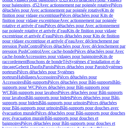
pour baignoires, d52
Avec actionnement par poignée rotative
Pièces
détachées pour Avec actionnement par poignée rotative
Kits de
finition pour vidage excentrique
Pièces détachées pour Kits de
finition pour vidage excentrique
Avec actionnement par poignée
rotative et arrivée d’eau
Pièces détachées pour Avec actionnement
par poignée rotative et arrivée d’eau
Kits de finition pour vidage
excentrique et arrivée d’eau
Pièces détachées pour Kits de finition
pour vidage excentrique et arrivée d’eau
Avec déclenchement par
pression PushControl
Pièces détachées pour Avec déclenchement par
pression PushControl
Avec cache-bonde
Pièces détachées pour Avec
cache-bonde
Accessoires pour vidages pour baignoires
Kits de
raccordement
Bouchons de bonde
Tés
Systèmes d’installation et de
rinçage
Geberit Duofix
Parois
Pièces détachées pour Parois
Systèmes
porteurs
Pièces détachées pour Systèmes
porteurs
Habillages
Accessoires
Pièces détachées pour
Accessoires
Bâti-supports
Pièces détachées pour Bâti-supports
Bâti-
supports pour WC
Pièces détachées pour Bâti-supports pour
WC
Bâti-supports pour lavabos
Pièces détachées pour Bâti-supports
pour lavabos
Bâti-supports pour bidets
Pièces détachées pour Bâti-
supports pour bidets
Bâti-supports pour urinoirs
Pièces détachées
pour Bâti-supports pour urinoirs
Bâti-supports pour douches avec
évacuation murale
Pièces détachées pour Bâti-supports pour douches
avec évacuation murale
Bâti-supports pour douches et
baignoires
Pièces détachées pour Bâti-supports pour douches et