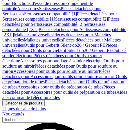
pour Bouchons d'essai de pression
Equipement de
contrôle
Accessoires
Sertisseuses
Pièces détachées pour
Sertisseuses
Sertisseuses compatibilité [1]
Pièces détachées pour
Sertisseuses compatibilité [1]
Sertisseuses compatibilité [2]
Pièces
détachées pour Sertisseuses compatibilité [2]
Sertisseuses
compatibilité [2XL]
Pièces détachées pour Sertisseuses compatibilité
[2XL]
Mallettes universelles
Pièces détachées pour Mallettes
universelles
Mallettes universelles
Pièces détachées pour Mallettes
universelles
Outils pour Geberit Silent-db20 / Geberit PE
Pièces
détachées pour Outils pour Geberit Silent-db20 / Geberit PE
Outils à
souder électrique
Pièces détachées pour Outils à souder
électrique
Accessoires pour outillage à souder électrique
Outils pour
soudure au miroir
Pièces détachées pour Outils pour soudure au
miroir
Accessoires pour outils pour soudure au miroir
Pièces
détachées pour Accessoires pour outils pour soudure au miroir
Outils
de préparation de tubes
Pièces détachées pour Outils de préparation
de tubes
Accessoires pour outils de préparation de tubes
Pièces
détachées pour Accessoires pour outils de préparation de tubes
Aides
à la commande
Télécommandes
Catégories de produits
Lignes de salle de bains
Nouveautés