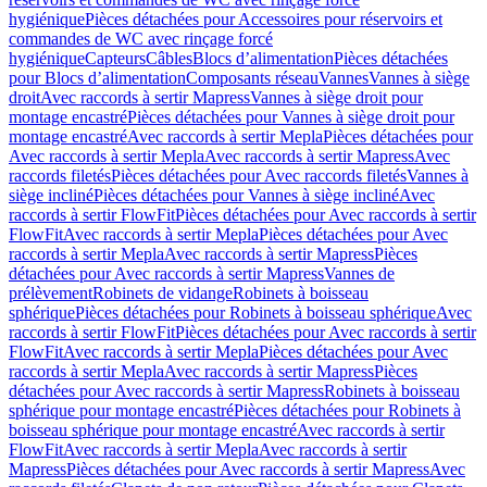
hygiénique
Pièces détachées pour Accessoires pour réservoirs et
commandes de WC avec rinçage forcé
hygiénique
Capteurs
Câbles
Blocs d’alimentation
Pièces détachées
pour Blocs d’alimentation
Composants réseau
Vannes
Vannes à siège
droit
Avec raccords à sertir Mapress
Vannes à siège droit pour
montage encastré
Pièces détachées pour Vannes à siège droit pour
montage encastré
Avec raccords à sertir Mepla
Pièces détachées pour
Avec raccords à sertir Mepla
Avec raccords à sertir Mapress
Avec
raccords filetés
Pièces détachées pour Avec raccords filetés
Vannes à
siège incliné
Pièces détachées pour Vannes à siège incliné
Avec
raccords à sertir FlowFit
Pièces détachées pour Avec raccords à sertir
FlowFit
Avec raccords à sertir Mepla
Pièces détachées pour Avec
raccords à sertir Mepla
Avec raccords à sertir Mapress
Pièces
détachées pour Avec raccords à sertir Mapress
Vannes de
prélèvement
Robinets de vidange
Robinets à boisseau
sphérique
Pièces détachées pour Robinets à boisseau sphérique
Avec
raccords à sertir FlowFit
Pièces détachées pour Avec raccords à sertir
FlowFit
Avec raccords à sertir Mepla
Pièces détachées pour Avec
raccords à sertir Mepla
Avec raccords à sertir Mapress
Pièces
détachées pour Avec raccords à sertir Mapress
Robinets à boisseau
sphérique pour montage encastré
Pièces détachées pour Robinets à
boisseau sphérique pour montage encastré
Avec raccords à sertir
FlowFit
Avec raccords à sertir Mepla
Avec raccords à sertir
Mapress
Pièces détachées pour Avec raccords à sertir Mapress
Avec