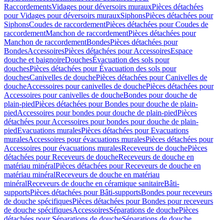
Raccordements
Vidages pour déversoirs muraux
Pièces détachées
pour Vidages pour déversoirs muraux
Siphons
Pièces détachées pour
Siphons
Coudes de raccordement
Pièces détachées pour Coudes de
raccordement
Manchon de raccordement
Pièces détachées pour
Manchon de raccordement
Bondes
Pièces détachées pour
Bondes
Accessoires
Pièces détachées pour Accessoires
Espace
douche et baignoire
Douches
Évacuation des sols pour
douches
Pièces détachées pour Évacuation des sols pour
douches
Canivelles de douche
Pièces détachées pour Canivelles de
douche
Accessoires pour canivelles de douche
Pièces détachées pour
Accessoires pour canivelles de douche
Bondes pour douche de
plain-pied
Pièces détachées pour Bondes pour douche de plain-
pied
Accessoires pour bondes pour douche de plain-pied
Pièces
détachées pour Accessoires pour bondes pour douche de plain-
pied
Evacuations murales
Pièces détachées pour Evacuations
murales
Accessoires pour évacuations murales
Pièces détachées pour
Accessoires pour évacuations murales
Receveurs de douche
Pièces
détachées pour Receveurs de douche
Receveurs de douche en
matériau minéral
Pièces détachées pour Receveurs de douche en
matériau minéral
Receveurs de douche en matériau
minéral
Receveurs de douche en céramique sanitaire
Bâti-
supports
Pièces détachées pour Bâti-supports
Bondes pour receveurs
de douche spécifiques
Pièces détachées pour Bondes pour receveurs
de douche spécifiques
Accessoires
Séparations de douche
Pièces
détachées pour Séparations de douche
Séparations de douche