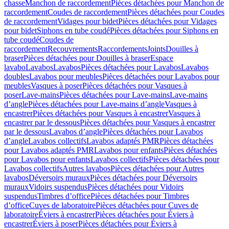
chasse
Manchon de raccordement
Pièces détachées pour Manchon de
raccordement
Coudes de raccordement
Pièces détachées pour Coudes
de raccordement
Vidages pour bidet
Pièces détachées pour Vidages
pour bidet
Siphons en tube coudé
Pièces détachées pour Siphons en
tube coudé
Coudes de
raccordement
Recouvrements
Raccordements
Joints
Douilles à
braser
Pièces détachées pour Douilles à braser
Espace
lavabo
Lavabos
Lavabos
Pièces détachées pour Lavabos
Lavabos
doubles
Lavabos pour meubles
Pièces détachées pour Lavabos pour
meubles
Vasques à poser
Pièces détachées pour Vasques à
poser
Lave-mains
Pièces détachées pour Lave-mains
Lave-mains
d’angle
Pièces détachées pour Lave-mains d’angle
Vasques à
encastrer
Pièces détachées pour Vasques à encastrer
Vasques à
encastrer par le dessous
Pièces détachées pour Vasques à encastrer
par le dessous
Lavabos d’angle
Pièces détachées pour Lavabos
d’angle
Lavabos collectifs
Lavabos adaptés PMR
Pièces détachées
pour Lavabos adaptés PMR
Lavabos pour enfants
Pièces détachées
pour Lavabos pour enfants
Lavabos collectifs
Pièces détachées pour
Lavabos collectifs
Autres lavabos
Pièces détachées pour Autres
lavabos
Déversoirs muraux
Pièces détachées pour Déversoirs
muraux
Vidoirs suspendus
Pièces détachées pour Vidoirs
suspendus
Timbres dʼoffice
Pièces détachées pour Timbres
dʼoffice
Cuves de laboratoire
Pièces détachées pour Cuves de
laboratoire
Éviers à encastrer
Pièces détachées pour Éviers à
encastrer
Éviers à poser
Pièces détachées pour Éviers à