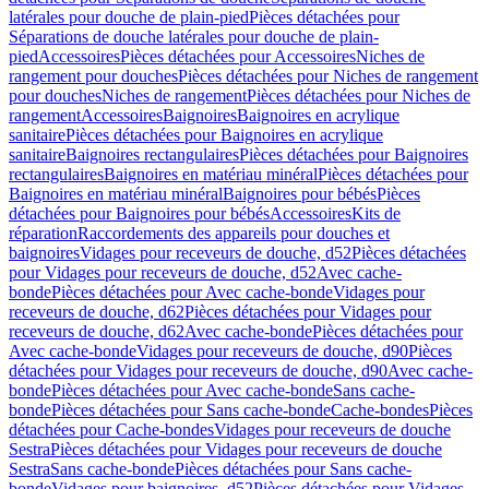
latérales pour douche de plain-pied
Pièces détachées pour
Séparations de douche latérales pour douche de plain-
pied
Accessoires
Pièces détachées pour Accessoires
Niches de
rangement pour douches
Pièces détachées pour Niches de rangement
pour douches
Niches de rangement
Pièces détachées pour Niches de
rangement
Accessoires
Baignoires
Baignoires en acrylique
sanitaire
Pièces détachées pour Baignoires en acrylique
sanitaire
Baignoires rectangulaires
Pièces détachées pour Baignoires
rectangulaires
Baignoires en matériau minéral
Pièces détachées pour
Baignoires en matériau minéral
Baignoires pour bébés
Pièces
détachées pour Baignoires pour bébés
Accessoires
Kits de
réparation
Raccordements des appareils pour douches et
baignoires
Vidages pour receveurs de douche, d52
Pièces détachées
pour Vidages pour receveurs de douche, d52
Avec cache-
bonde
Pièces détachées pour Avec cache-bonde
Vidages pour
receveurs de douche, d62
Pièces détachées pour Vidages pour
receveurs de douche, d62
Avec cache-bonde
Pièces détachées pour
Avec cache-bonde
Vidages pour receveurs de douche, d90
Pièces
détachées pour Vidages pour receveurs de douche, d90
Avec cache-
bonde
Pièces détachées pour Avec cache-bonde
Sans cache-
bonde
Pièces détachées pour Sans cache-bonde
Cache-bondes
Pièces
détachées pour Cache-bondes
Vidages pour receveurs de douche
Sestra
Pièces détachées pour Vidages pour receveurs de douche
Sestra
Sans cache-bonde
Pièces détachées pour Sans cache-
bonde
Vidages pour baignoires, d52
Pièces détachées pour Vidages