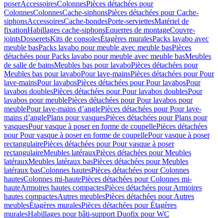
poser
Accessoires
Colonnes
Pièces détachées pour
Colonnes
Colonnes
Cache-siphons
Pièces détachées pour Cache-
siphons
Accessoires
Cache-bondes
Porte-serviettes
Matériel de
fixation
Habillages cache-siphons
Equerres de montage
Couvre-
joints
Dosserets
Kits de consoles
Étagères murales
Packs lavabo avec
meuble bas
Packs lavabo pour meuble avec meuble bas
Pièces
détachées pour Packs lavabo pour meuble avec meuble bas
Meubles
de salle de bains
Meubles bas pour lavabo
Pièces détachées pour
Meubles bas pour lavabo
Pour lave-mains
Pièces détachées pour Pour
lave-mains
Pour lavabos
Pièces détachées pour Pour lavabos
Pour
lavabos doubles
Pièces détachées pour Pour lavabos doubles
Pour
lavabos pour meuble
Pièces détachées pour Pour lavabos pour
meuble
Pour lave-mains d’angle
Pièces détachées pour Pour lave-
mains d’angle
Plans pour vasques
Pièces détachées pour Plans pour
vasques
Pour vasque à poser en forme de coupelle
Pièces détachées
pour Pour vasque à poser en forme de coupelle
Pour vasque à poser
rectangulaire
Pièces détachées pour Pour vasque à poser
rectangulaire
Meubles latéraux
Pièces détachées pour Meubles
latéraux
Meubles latéraux bas
Pièces détachées pour Meubles
latéraux bas
Colonnes hautes
Pièces détachées pour Colonnes
hautes
Colonnes mi-haute
Pièces détachées pour Colonnes mi-
haute
Armoires hautes compactes
Pièces détachées pour Armoires
hautes compactes
Autres meubles
Pièces détachées pour Autres
meubles
Étagères murales
Pièces détachées pour Étagères
murales
Habillages pour bâti-support Duofix pour WC