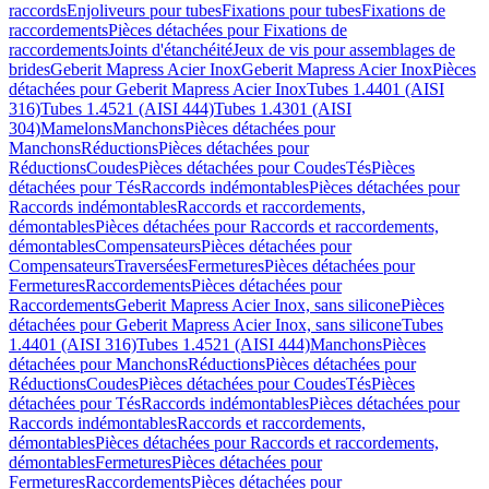
raccords
Enjoliveurs pour tubes
Fixations pour tubes
Fixations de
raccordements
Pièces détachées pour Fixations de
raccordements
Joints d'étanchéité
Jeux de vis pour assemblages de
brides
Geberit Mapress Acier Inox
Geberit Mapress Acier Inox
Pièces
détachées pour Geberit Mapress Acier Inox
Tubes 1.4401 (AISI
316)
Tubes 1.4521 (AISI 444)
Tubes 1.4301 (AISI
304)
Mamelons
Manchons
Pièces détachées pour
Manchons
Réductions
Pièces détachées pour
Réductions
Coudes
Pièces détachées pour Coudes
Tés
Pièces
détachées pour Tés
Raccords indémontables
Pièces détachées pour
Raccords indémontables
Raccords et raccordements,
démontables
Pièces détachées pour Raccords et raccordements,
démontables
Compensateurs
Pièces détachées pour
Compensateurs
Traversées
Fermetures
Pièces détachées pour
Fermetures
Raccordements
Pièces détachées pour
Raccordements
Geberit Mapress Acier Inox, sans silicone
Pièces
détachées pour Geberit Mapress Acier Inox, sans silicone
Tubes
1.4401 (AISI 316)
Tubes 1.4521 (AISI 444)
Manchons
Pièces
détachées pour Manchons
Réductions
Pièces détachées pour
Réductions
Coudes
Pièces détachées pour Coudes
Tés
Pièces
détachées pour Tés
Raccords indémontables
Pièces détachées pour
Raccords indémontables
Raccords et raccordements,
démontables
Pièces détachées pour Raccords et raccordements,
démontables
Fermetures
Pièces détachées pour
Fermetures
Raccordements
Pièces détachées pour