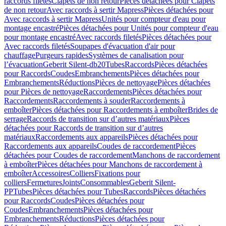
raccords filetés
Clapets de non retour
Pièces détachées pour Clapets
de non retour
Avec raccords à sertir Mapress
Pièces détachées pour
Avec raccords à sertir Mapress
Unités pour compteur d'eau pour
montage encastré
Pièces détachées pour Unités pour compteur d'eau
pour montage encastré
Avec raccords filetés
Pièces détachées pour
Avec raccords filetés
Soupapes d'évacuation d'air pour
chauffage
Purgeurs rapides
Systèmes de canalisation pour
l’évacuation
Geberit Silent-db20
Tubes
Raccords
Pièces détachées
pour Raccords
Coudes
Embranchements
Pièces détachées pour
Embranchements
Réductions
Pièces de nettoyage
Pièces détachées
pour Pièces de nettoyage
Raccordements
Pièces détachées pour
Raccordements
Raccordements à souder
Raccordements à
emboîter
Pièces détachées pour Raccordements à emboîter
Brides de
serrage
Raccords de transition sur d’autres matériaux
Pièces
détachées pour Raccords de transition sur d’autres
matériaux
Raccordements aux appareils
Pièces détachées pour
Raccordements aux appareils
Coudes de raccordement
Pièces
détachées pour Coudes de raccordement
Manchons de raccordement
à emboîter
Pièces détachées pour Manchons de raccordement à
emboîter
Accessoires
Colliers
Fixations pour
colliers
Fermetures
Joints
Consommables
Geberit Silent-
PP
Tubes
Pièces détachées pour Tubes
Raccords
Pièces détachées
pour Raccords
Coudes
Pièces détachées pour
Coudes
Embranchements
Pièces détachées pour
Embranchements
Réductions
Pièces détachées pour