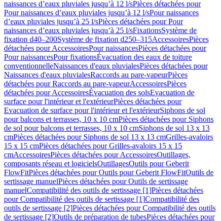
naissances d’eaux pluviales jusqu’à 12 l/s
Pièces détachées pour
Pour naissances d’eaux pluviales jusqu’à 12 l/s
Pour naissances
d’eaux pluviales jusqu’à 25 l/s
Pièces détachées pour Pour
naissances d’eaux pluviales jusqu’à 25 l/s
Fixations
Système de
fixation d40–200
Système de fixation d250–315
Accessoires
Pièces
détachées pour Accessoires
Pour naissances
Pièces détachées pour
Pour naissances
Pour fixations
Évacuation des eaux de toiture
conventionnelle
Naissances d'eaux pluviales
Pièces détachées pour
Naissances d'eaux pluviales
Raccords au pare-vapeur
Pièces
détachées pour Raccords au pare-vapeur
Accessoires
Pièces
détachées pour Accessoires
Évacuation des sols
Evacuation de
surface pour l'intérieur et l'extérieur
Pièces détachées pour
Evacuation de surface pour l'intérieur et l'extérieur
Siphons de sol
pour balcons et terrasses, 10 x 10 cm
Pièces détachées pour Siphons
de sol pour balcons et terrasses, 10 x 10 cm
Siphons de sol 13 x 13
cm
Pièces détachées pour Siphons de sol 13 x 13 cm
Grilles-avaloirs
15 x 15 cm
Pièces détachées pour Grilles-avaloirs 15 x 15
cm
Accessoires
Pièces détachées pour Accessoires
Outillages,
composants réseau et logiciels
Outillages
Outils pour Geberit
FlowFit
Pièces détachées pour Outils pour Geberit FlowFit
Outils de
sertissage manuel
Pièces détachées pour Outils de sertissage
manuel
Compatibilité des outils de sertissage [1]
Pièces détachées
pour Compatibilité des outils de sertissage [1]
Compatibilité des
outils de sertissage [2]
Pièces détachées pour Compatibilité des outils
de sertissage [2]
Outils de préparation de tubes
Pièces détachées pour