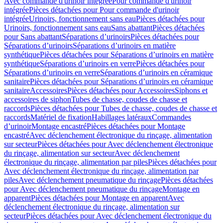
Avec commande d'urinoir intégrée
Pour commande d'urinoir
intégrée
Pièces détachées pour Pour commande d'urinoir
intégrée
Urinoirs, fonctionnement sans eau
Pièces détachées pour
Urinoirs, fonctionnement sans eau
Sans abattant
Pièces détachées
pour Sans abattant
Séparations d’urinoirs
Pièces détachées pour
Séparations d’urinoirs
Séparations d’urinoirs en matière
synthétique
Pièces détachées pour Séparations d’urinoirs en matière
synthétique
Séparations d’urinoirs en verre
Pièces détachées pour
Séparations d’urinoirs en verre
Séparations d’urinoirs en céramique
sanitaire
Pièces détachées pour Séparations d’urinoirs en céramique
sanitaire
Accessoires
Pièces détachées pour Accessoires
Siphons et
accessoires de siphon
Tubes de chasse, coudes de chasse et
raccords
Pièces détachées pour Tubes de chasse, coudes de chasse et
raccords
Matériel de fixation
Habillages latéraux
Commandes
dʼurinoir
Montage encastré
Pièces détachées pour Montage
encastré
Avec déclenchement électronique du rinçage, alimentation
sur secteur
Pièces détachées pour Avec déclenchement électronique
du rinçage, alimentation sur secteur
Avec déclenchement
électronique du rinçage, alimentation par piles
Pièces détachées pour
Avec déclenchement électronique du rinçage, alimentation par
piles
Avec déclenchement pneumatique du rinçage
Pièces détachées
pour Avec déclenchement pneumatique du rinçage
Montage en
apparent
Pièces détachées pour Montage en apparent
Avec
déclenchement électronique du rinçage, alimentation sur
secteur
Pièces détachées pour Avec déclenchement électronique du