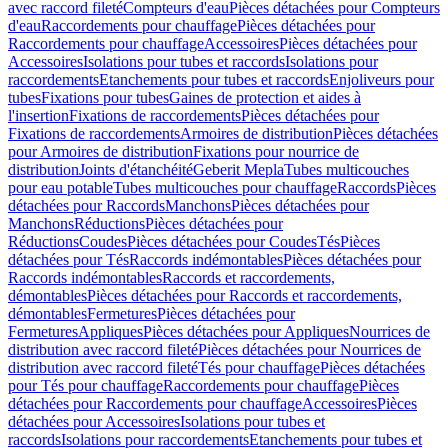
avec raccord fileté
Compteurs d'eau
Pièces détachées pour Compteurs
d'eau
Raccordements pour chauffage
Pièces détachées pour
Raccordements pour chauffage
Accessoires
Pièces détachées pour
Accessoires
Isolations pour tubes et raccords
Isolations pour
raccordements
Etanchements pour tubes et raccords
Enjoliveurs pour
tubes
Fixations pour tubes
Gaines de protection et aides à
l'insertion
Fixations de raccordements
Pièces détachées pour
Fixations de raccordements
Armoires de distribution
Pièces détachées
pour Armoires de distribution
Fixations pour nourrice de
distribution
Joints d'étanchéité
Geberit Mepla
Tubes multicouches
pour eau potable
Tubes multicouches pour chauffage
Raccords
Pièces
détachées pour Raccords
Manchons
Pièces détachées pour
Manchons
Réductions
Pièces détachées pour
Réductions
Coudes
Pièces détachées pour Coudes
Tés
Pièces
détachées pour Tés
Raccords indémontables
Pièces détachées pour
Raccords indémontables
Raccords et raccordements,
démontables
Pièces détachées pour Raccords et raccordements,
démontables
Fermetures
Pièces détachées pour
Fermetures
Appliques
Pièces détachées pour Appliques
Nourrices de
distribution avec raccord fileté
Pièces détachées pour Nourrices de
distribution avec raccord fileté
Tés pour chauffage
Pièces détachées
pour Tés pour chauffage
Raccordements pour chauffage
Pièces
détachées pour Raccordements pour chauffage
Accessoires
Pièces
détachées pour Accessoires
Isolations pour tubes et
raccords
Isolations pour raccordements
Etanchements pour tubes et