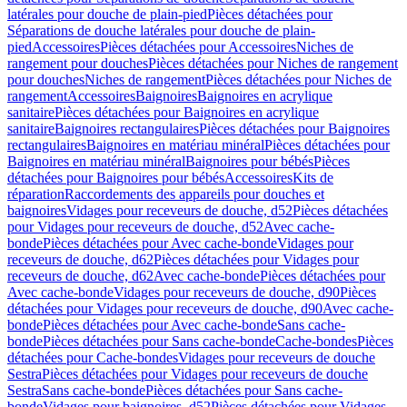
latérales pour douche de plain-pied
Pièces détachées pour
Séparations de douche latérales pour douche de plain-
pied
Accessoires
Pièces détachées pour Accessoires
Niches de
rangement pour douches
Pièces détachées pour Niches de rangement
pour douches
Niches de rangement
Pièces détachées pour Niches de
rangement
Accessoires
Baignoires
Baignoires en acrylique
sanitaire
Pièces détachées pour Baignoires en acrylique
sanitaire
Baignoires rectangulaires
Pièces détachées pour Baignoires
rectangulaires
Baignoires en matériau minéral
Pièces détachées pour
Baignoires en matériau minéral
Baignoires pour bébés
Pièces
détachées pour Baignoires pour bébés
Accessoires
Kits de
réparation
Raccordements des appareils pour douches et
baignoires
Vidages pour receveurs de douche, d52
Pièces détachées
pour Vidages pour receveurs de douche, d52
Avec cache-
bonde
Pièces détachées pour Avec cache-bonde
Vidages pour
receveurs de douche, d62
Pièces détachées pour Vidages pour
receveurs de douche, d62
Avec cache-bonde
Pièces détachées pour
Avec cache-bonde
Vidages pour receveurs de douche, d90
Pièces
détachées pour Vidages pour receveurs de douche, d90
Avec cache-
bonde
Pièces détachées pour Avec cache-bonde
Sans cache-
bonde
Pièces détachées pour Sans cache-bonde
Cache-bondes
Pièces
détachées pour Cache-bondes
Vidages pour receveurs de douche
Sestra
Pièces détachées pour Vidages pour receveurs de douche
Sestra
Sans cache-bonde
Pièces détachées pour Sans cache-
bonde
Vidages pour baignoires, d52
Pièces détachées pour Vidages