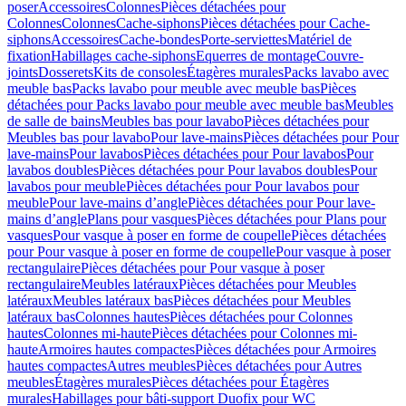
poser
Accessoires
Colonnes
Pièces détachées pour
Colonnes
Colonnes
Cache-siphons
Pièces détachées pour Cache-
siphons
Accessoires
Cache-bondes
Porte-serviettes
Matériel de
fixation
Habillages cache-siphons
Equerres de montage
Couvre-
joints
Dosserets
Kits de consoles
Étagères murales
Packs lavabo avec
meuble bas
Packs lavabo pour meuble avec meuble bas
Pièces
détachées pour Packs lavabo pour meuble avec meuble bas
Meubles
de salle de bains
Meubles bas pour lavabo
Pièces détachées pour
Meubles bas pour lavabo
Pour lave-mains
Pièces détachées pour Pour
lave-mains
Pour lavabos
Pièces détachées pour Pour lavabos
Pour
lavabos doubles
Pièces détachées pour Pour lavabos doubles
Pour
lavabos pour meuble
Pièces détachées pour Pour lavabos pour
meuble
Pour lave-mains d’angle
Pièces détachées pour Pour lave-
mains d’angle
Plans pour vasques
Pièces détachées pour Plans pour
vasques
Pour vasque à poser en forme de coupelle
Pièces détachées
pour Pour vasque à poser en forme de coupelle
Pour vasque à poser
rectangulaire
Pièces détachées pour Pour vasque à poser
rectangulaire
Meubles latéraux
Pièces détachées pour Meubles
latéraux
Meubles latéraux bas
Pièces détachées pour Meubles
latéraux bas
Colonnes hautes
Pièces détachées pour Colonnes
hautes
Colonnes mi-haute
Pièces détachées pour Colonnes mi-
haute
Armoires hautes compactes
Pièces détachées pour Armoires
hautes compactes
Autres meubles
Pièces détachées pour Autres
meubles
Étagères murales
Pièces détachées pour Étagères
murales
Habillages pour bâti-support Duofix pour WC