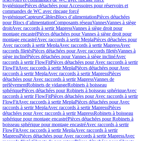
hygiénique
Pièces détachées pour Accessoires pour réservoirs et
commandes de WC avec rinçage forcé
hygiénique
Capteurs
Câbles
Blocs d’alimentation
Pièces détachées
pour Blocs d’alimentation
Composants réseau
Vannes
Vannes à siège
droit
Avec raccords à sertir Mapress
Vannes à siège droit pour
montage encastré
Pièces détachées pour Vannes à siège droit pour
montage encastré
Avec raccords à sertir Mepla
Pièces détachées pour
Avec raccords à sertir Mepla
Avec raccords à sertir Mapress
Avec
raccords filetés
Pièces détachées pour Avec raccords filetés
Vannes à
siège incliné
Pièces détachées pour Vannes à siège incliné
Avec
raccords à sertir FlowFit
Pièces détachées pour Avec raccords à sertir
FlowFit
Avec raccords à sertir Mepla
Pièces détachées pour Avec
raccords à sertir Mepla
Avec raccords à sertir Mapress
Pièces
détachées pour Avec raccords à sertir Mapress
Vannes de
prélèvement
Robinets de vidange
Robinets à boisseau
sphérique
Pièces détachées pour Robinets à boisseau sphérique
Avec
raccords à sertir FlowFit
Pièces détachées pour Avec raccords à sertir
FlowFit
Avec raccords à sertir Mepla
Pièces détachées pour Avec
raccords à sertir Mepla
Avec raccords à sertir Mapress
Pièces
détachées pour Avec raccords à sertir Mapress
Robinets à boisseau
sphérique pour montage encastré
Pièces détachées pour Robinets à
boisseau sphérique pour montage encastré
Avec raccords à sertir
FlowFit
Avec raccords à sertir Mepla
Avec raccords à sertir
Mapress
Pièces détachées pour Avec raccords à sertir Mapress
Avec