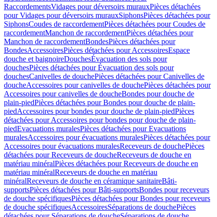
Raccordements
Vidages pour déversoirs muraux
Pièces détachées
pour Vidages pour déversoirs muraux
Siphons
Pièces détachées pour
Siphons
Coudes de raccordement
Pièces détachées pour Coudes de
raccordement
Manchon de raccordement
Pièces détachées pour
Manchon de raccordement
Bondes
Pièces détachées pour
Bondes
Accessoires
Pièces détachées pour Accessoires
Espace
douche et baignoire
Douches
Évacuation des sols pour
douches
Pièces détachées pour Évacuation des sols pour
douches
Canivelles de douche
Pièces détachées pour Canivelles de
douche
Accessoires pour canivelles de douche
Pièces détachées pour
Accessoires pour canivelles de douche
Bondes pour douche de
plain-pied
Pièces détachées pour Bondes pour douche de plain-
pied
Accessoires pour bondes pour douche de plain-pied
Pièces
détachées pour Accessoires pour bondes pour douche de plain-
pied
Evacuations murales
Pièces détachées pour Evacuations
murales
Accessoires pour évacuations murales
Pièces détachées pour
Accessoires pour évacuations murales
Receveurs de douche
Pièces
détachées pour Receveurs de douche
Receveurs de douche en
matériau minéral
Pièces détachées pour Receveurs de douche en
matériau minéral
Receveurs de douche en matériau
minéral
Receveurs de douche en céramique sanitaire
Bâti-
supports
Pièces détachées pour Bâti-supports
Bondes pour receveurs
de douche spécifiques
Pièces détachées pour Bondes pour receveurs
de douche spécifiques
Accessoires
Séparations de douche
Pièces
détachées pour Séparations de douche
Séparations de douche