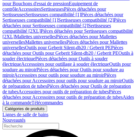
pour Bouchons d'essai de pression
Equipement de
contrôle
Accessoires
Sertisseuses
Pièces détachées pour
Sertisseuses
Sertisseuses compatibilité [1]
Pièces détachées pour
Sertisseuses compatibilité [1]
Sertisseuses compatibilité [2]
Pièces
détachées pour Sertisseuses compatibilité [2]
Sertisseuses
compatibilité [2XL]
Pièces détachées pour Sertisseuses compatibilité
[2XL]
Mallettes universelles
Pièces détachées pour Mallettes
universelles
Mallettes universelles
Pièces détachées pour Mallettes
universelles
Outils pour Geberit Silent-db20 / Geberit PE
Pièces
détachées pour Outils pour Geberit Silent-db20 / Geberit PE
Outils à
souder électrique
Pièces détachées pour Outils à souder
électrique
Accessoires pour outillage à souder électrique
Outils pour
soudure au miroir
Pièces détachées pour Outils pour soudure au
miroir
Accessoires pour outils pour soudure au miroir
Pièces
détachées pour Accessoires pour outils pour soudure au miroir
Outils
de préparation de tubes
Pièces détachées pour Outils de préparation
de tubes
Accessoires pour outils de préparation de tubes
Pièces
détachées pour Accessoires pour outils de préparation de tubes
Aides
à la commande
Télécommandes
Catégories de produits
Lignes de salle de bains
Nouveautés