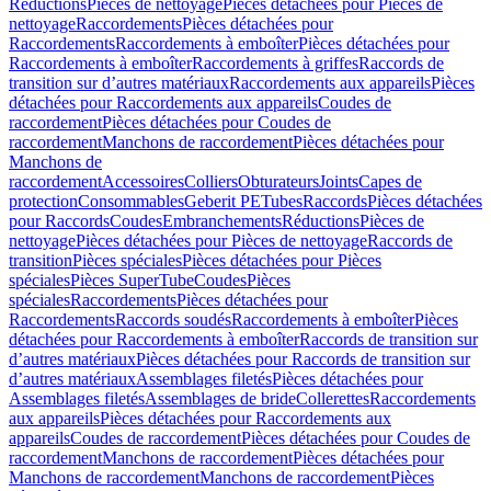
Réductions
Pièces de nettoyage
Pièces détachées pour Pièces de
nettoyage
Raccordements
Pièces détachées pour
Raccordements
Raccordements à emboîter
Pièces détachées pour
Raccordements à emboîter
Raccordements à griffes
Raccords de
transition sur d’autres matériaux
Raccordements aux appareils
Pièces
détachées pour Raccordements aux appareils
Coudes de
raccordement
Pièces détachées pour Coudes de
raccordement
Manchons de raccordement
Pièces détachées pour
Manchons de
raccordement
Accessoires
Colliers
Obturateurs
Joints
Capes de
protection
Consommables
Geberit PE
Tubes
Raccords
Pièces détachées
pour Raccords
Coudes
Embranchements
Réductions
Pièces de
nettoyage
Pièces détachées pour Pièces de nettoyage
Raccords de
transition
Pièces spéciales
Pièces détachées pour Pièces
spéciales
Pièces SuperTube
Coudes
Pièces
spéciales
Raccordements
Pièces détachées pour
Raccordements
Raccords soudés
Raccordements à emboîter
Pièces
détachées pour Raccordements à emboîter
Raccords de transition sur
d’autres matériaux
Pièces détachées pour Raccords de transition sur
d’autres matériaux
Assemblages filetés
Pièces détachées pour
Assemblages filetés
Assemblages de bride
Collerettes
Raccordements
aux appareils
Pièces détachées pour Raccordements aux
appareils
Coudes de raccordement
Pièces détachées pour Coudes de
raccordement
Manchons de raccordement
Pièces détachées pour
Manchons de raccordement
Manchons de raccordement
Pièces