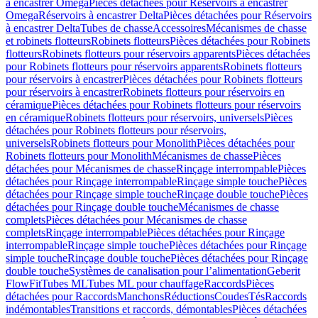
à encastrer Omega
Pièces détachées pour Réservoirs à encastrer
Omega
Réservoirs à encastrer Delta
Pièces détachées pour Réservoirs
à encastrer Delta
Tubes de chasse
Accessoires
Mécanismes de chasse
et robinets flotteurs
Robinets flotteurs
Pièces détachées pour Robinets
flotteurs
Robinets flotteurs pour réservoirs apparents
Pièces détachées
pour Robinets flotteurs pour réservoirs apparents
Robinets flotteurs
pour réservoirs à encastrer
Pièces détachées pour Robinets flotteurs
pour réservoirs à encastrer
Robinets flotteurs pour réservoirs en
céramique
Pièces détachées pour Robinets flotteurs pour réservoirs
en céramique
Robinets flotteurs pour réservoirs, universels
Pièces
détachées pour Robinets flotteurs pour réservoirs,
universels
Robinets flotteurs pour Monolith
Pièces détachées pour
Robinets flotteurs pour Monolith
Mécanismes de chasse
Pièces
détachées pour Mécanismes de chasse
Rinçage interrompable
Pièces
détachées pour Rinçage interrompable
Rinçage simple touche
Pièces
détachées pour Rinçage simple touche
Rinçage double touche
Pièces
détachées pour Rinçage double touche
Mécanismes de chasse
complets
Pièces détachées pour Mécanismes de chasse
complets
Rinçage interrompable
Pièces détachées pour Rinçage
interrompable
Rinçage simple touche
Pièces détachées pour Rinçage
simple touche
Rinçage double touche
Pièces détachées pour Rinçage
double touche
Systèmes de canalisation pour l’alimentation
Geberit
FlowFit
Tubes ML
Tubes ML pour chauffage
Raccords
Pièces
détachées pour Raccords
Manchons
Réductions
Coudes
Tés
Raccords
indémontables
Transitions et raccords, démontables
Pièces détachées