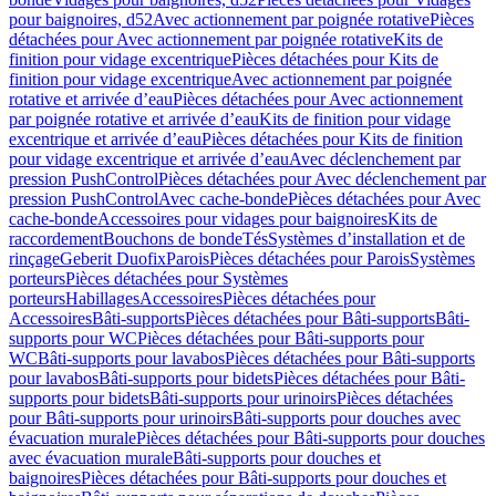
pour baignoires, d52
Avec actionnement par poignée rotative
Pièces
détachées pour Avec actionnement par poignée rotative
Kits de
finition pour vidage excentrique
Pièces détachées pour Kits de
finition pour vidage excentrique
Avec actionnement par poignée
rotative et arrivée d’eau
Pièces détachées pour Avec actionnement
par poignée rotative et arrivée d’eau
Kits de finition pour vidage
excentrique et arrivée d’eau
Pièces détachées pour Kits de finition
pour vidage excentrique et arrivée d’eau
Avec déclenchement par
pression PushControl
Pièces détachées pour Avec déclenchement par
pression PushControl
Avec cache-bonde
Pièces détachées pour Avec
cache-bonde
Accessoires pour vidages pour baignoires
Kits de
raccordement
Bouchons de bonde
Tés
Systèmes d’installation et de
rinçage
Geberit Duofix
Parois
Pièces détachées pour Parois
Systèmes
porteurs
Pièces détachées pour Systèmes
porteurs
Habillages
Accessoires
Pièces détachées pour
Accessoires
Bâti-supports
Pièces détachées pour Bâti-supports
Bâti-
supports pour WC
Pièces détachées pour Bâti-supports pour
WC
Bâti-supports pour lavabos
Pièces détachées pour Bâti-supports
pour lavabos
Bâti-supports pour bidets
Pièces détachées pour Bâti-
supports pour bidets
Bâti-supports pour urinoirs
Pièces détachées
pour Bâti-supports pour urinoirs
Bâti-supports pour douches avec
évacuation murale
Pièces détachées pour Bâti-supports pour douches
avec évacuation murale
Bâti-supports pour douches et
baignoires
Pièces détachées pour Bâti-supports pour douches et