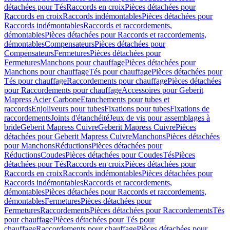
détachées pour Tés
Raccords en croix
Pièces détachées pour
Raccords en croix
Raccords indémontables
Pièces détachées pour
Raccords indémontables
Raccords et raccordements,
démontables
Pièces détachées pour Raccords et raccordements,
démontables
Compensateurs
Pièces détachées pour
Compensateurs
Fermetures
Pièces détachées pour
Fermetures
Manchons pour chauffage
Pièces détachées pour
Manchons pour chauffage
Tés pour chauffage
Pièces détachées pour
Tés pour chauffage
Raccordements pour chauffage
Pièces détachées
pour Raccordements pour chauffage
Accessoires pour Geberit
Mapress Acier Carbone
Etanchements pour tubes et
raccords
Enjoliveurs pour tubes
Fixations pour tubes
Fixations de
raccordements
Joints d'étanchéité
Jeux de vis pour assemblages à
bride
Geberit Mapress Cuivre
Geberit Mapress Cuivre
Pièces
détachées pour Geberit Mapress Cuivre
Manchons
Pièces détachées
pour Manchons
Réductions
Pièces détachées pour
Réductions
Coudes
Pièces détachées pour Coudes
Tés
Pièces
détachées pour Tés
Raccords en croix
Pièces détachées pour
Raccords en croix
Raccords indémontables
Pièces détachées pour
Raccords indémontables
Raccords et raccordements,
démontables
Pièces détachées pour Raccords et raccordements,
démontables
Fermetures
Pièces détachées pour
Fermetures
Raccordements
Pièces détachées pour Raccordements
Tés
pour chauffage
Pièces détachées pour Tés pour
chauffage
Raccordements pour chauffage
Pièces détachées pour