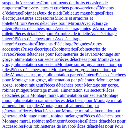
suspendu
Accessoires
Compartiments de tiroirs et casiers de
rangement
Porte-serviettes et crochets porte-serviettes
Éléments
d’éclairage
Poignées
Jeux de pieds
Tableaux magnétiques
Prises
électriques
Autres accessoires
Miroirs et armoires et
toilette
Miroirs
Pièces détachées pour Miroirs
Avec éclairage
intégré
Pièces détachées pour Avec éclairage intégré
Armoires de
toilette
Pièces détachées pour Armoires de toilette
Avec éclairage
intégré
Pièces détachées pour Avec éclairage
intégré
Accessoires
Éléments d’éclairage
Poignées
Autres
accessoires
Prises électriques
Robinetteries
Robinetteries de
lavabo
Pièces détachées pour Robinetteries de lavabo
Montage sur
gorge, alimentation sur secteur
Pièces détachées pour Montage sur
gorge, alimentation sur secteur
Montage sur gorge, alimentation par
piles
Pièces détachées pour Montage sur gorge, alimentation par
piles
Montage sur gorge, alimentation par générateur
Pièces détachées
pour Montage sur gorge, alimentation par générateur
Montage sur
gorge, robinet mitigeur
Pièces détachées pour Montage sur gorge,
robinet mitigeur
Montage mural, alimentation sur secteur
Pièces
détachées pour Montage mural, alimentation sur secteur
Montage
mural, alimentation par piles
Pièces détachées pour Montage mural,
alimentation par piles
Montage mural, alimentation par
générateur
Pièces détachées pour Montage mural, alimentation par
générateur
Montage mural, robinet mélangeur
Pièces détachées pour
Montage mural, robinet mélangeur
Accessoires
Pièces détachées pour
Accessoires
Pour robinetteries de lavabo
Pièces détachées pour Pour