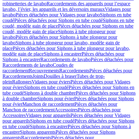
robinetteries de lavabo
Raccordements des appareils pour l’espace
lavabo, l’évier, les appareils et les déversoirs muraux
Vidages pour
lavabo
Pièces détachées pour Vidages pour lavabo
Siphons en tube
coudé
Pièces détachées pour Siphons en tube coudé
Siphons en tube
coudé, modèle gain de place
Pièces détachées pour Siphons en tube
coudé, modèle gain de place
Siphons à tube plongeur pour
lavabo
Pièces détachées pour Siphons à tube plongeur pour
lavabo
Siphons à tube plongeur pour lavabo, modèle gain de
place
Pièces détachées pour Siphons à tube plongeur pour lavabo,
modèle gain de place
Siphons à encastrer
Pièces détachées pour
Siphons à encastrer
Raccordements de lavabo
Pièces détachées pour
Raccordements de lavabo
Coudes de
raccordement
Recouvrements
Raccordements
Pièces détachées pour
Raccordements
Joints
Douilles à braser
Tubes de trop-
plein
Rallonges
Vidages pour éviers
Pièces détachées pour Vidages
pour éviers
Siphons en tube coudé
Pièces détachées pour Siphons en
tube coudé
Siphons à double chambre
Pièces détachées pour Siphons
à double chambre
Siphons pour évier
Pièces détachées pour Siphons
pour évier
Manchon de raccordement
Pièces détachées pour
Manchon de raccordement
Accessoires
Pièces détachées pour
Accessoires
Vidages pour appareils
Pièces détachées pour Vidages
pour appareils
Siphons en tube coudé
Pièces détachées pour Siphons
en tube coudé
Siphons à encastrer
Pièces détachées pour Siphons à
encastrer
Siphons apparents
Pièces détachées pour Siphons
apparents
Raccordements
Pièces détachées pour