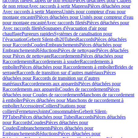
raccords filetés
Clapets de non retour
Pièces détachées pour Clapets
de non retour
Avec raccords à sertir Mapress
Pièces détachées pour
Avec raccords à sertir Mapress
Unités pour compteur d'eau pour
montage encastré
Pièces détachées pour Unités pour compteur d'eau
pour montage encastré
Avec raccords filetés
Pièces détachées pour
Avec raccords filetés
Soupapes d'évacuation d'air pour
chauffage
Purgeurs rapides
Systèmes de canalisation pour
l’évacuation
Geberit Silent-db20
Tubes
Raccords
Pièces détachées
pour Raccords
Coudes
Embranchements
Pièces détachées pour
Embranchements
Réductions
Pièces de nettoyage
Pièces détachées
pour Pièces de nettoyage
Raccordements
Pièces détachées pour
Raccordements
Raccordements à souder
Raccordements à
emboîter
Pièces détachées pour Raccordements à emboîter
Brides de
serrage
Raccords de transition sur d’autres matériaux
Pièces
détachées pour Raccords de transition sur d’autres
matériaux
Raccordements aux appareils
Pièces détachées pour
Raccordements aux appareils
Coudes de raccordement
Pièces
détachées pour Coudes de raccordement
Manchons de raccordement
à emboîter
Pièces détachées pour Manchons de raccordement à
emboîter
Accessoires
Colliers
Fixations pour
colliers
Fermetures
Joints
Consommables
Geberit Silent-
PP
Tubes
Pièces détachées pour Tubes
Raccords
Pièces détachées
pour Raccords
Coudes
Pièces détachées pour
Coudes
Embranchements
Pièces détachées pour
Embranchements
Réductions
Pièces détachées pour