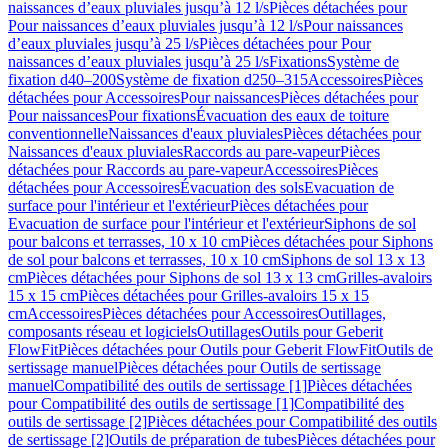
naissances d’eaux pluviales jusqu’à 12 l/s
Pièces détachées pour
Pour naissances d’eaux pluviales jusqu’à 12 l/s
Pour naissances
d’eaux pluviales jusqu’à 25 l/s
Pièces détachées pour Pour
naissances d’eaux pluviales jusqu’à 25 l/s
Fixations
Système de
fixation d40–200
Système de fixation d250–315
Accessoires
Pièces
détachées pour Accessoires
Pour naissances
Pièces détachées pour
Pour naissances
Pour fixations
Évacuation des eaux de toiture
conventionnelle
Naissances d'eaux pluviales
Pièces détachées pour
Naissances d'eaux pluviales
Raccords au pare-vapeur
Pièces
détachées pour Raccords au pare-vapeur
Accessoires
Pièces
détachées pour Accessoires
Évacuation des sols
Evacuation de
surface pour l'intérieur et l'extérieur
Pièces détachées pour
Evacuation de surface pour l'intérieur et l'extérieur
Siphons de sol
pour balcons et terrasses, 10 x 10 cm
Pièces détachées pour Siphons
de sol pour balcons et terrasses, 10 x 10 cm
Siphons de sol 13 x 13
cm
Pièces détachées pour Siphons de sol 13 x 13 cm
Grilles-avaloirs
15 x 15 cm
Pièces détachées pour Grilles-avaloirs 15 x 15
cm
Accessoires
Pièces détachées pour Accessoires
Outillages,
composants réseau et logiciels
Outillages
Outils pour Geberit
FlowFit
Pièces détachées pour Outils pour Geberit FlowFit
Outils de
sertissage manuel
Pièces détachées pour Outils de sertissage
manuel
Compatibilité des outils de sertissage [1]
Pièces détachées
pour Compatibilité des outils de sertissage [1]
Compatibilité des
outils de sertissage [2]
Pièces détachées pour Compatibilité des outils
de sertissage [2]
Outils de préparation de tubes
Pièces détachées pour