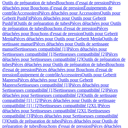
Outils de préparation de tubes
Bouchons d’essai de pression
Pièces
détachées pour Bouchons d’essai de pression
Équipements de
contrôle
Accessoires
Pièces détachées pour Accessoires
Outils pour
Geberit PushFit
Pièces détachées pour Outils pour Geberit
PushFit
Outils de préparation de tubes
Pièces détachées pour Outils
de préparation de tubes
Bouchons d'essai de pression
Pièces
détachées pour Bouchons d'essai de pression
Outils pour Geberit
Mepla
Pièces détachées pour Outils pour Geberit Mepla
Outils de
sertissage manuel
Pièces détachées pour Outils de sertissage
manuel
Sertisseuses compatibilité [1]
Pièces détachées pour
Sertisseuses compatibilité [1]
Sertisseuses compatibilité [2]
Pièces
détachées pour Sertisseuses compatibilité [2]
Outils de préparation de
tubes
Pièces détachées pour Outils de préparation de tubes
Bouchons
d'essai de pression
Pièces détachées pour Bouchons d'essai de
pression
Équipement de contrôle
Accessoires
Outils pour Geberit
Mapress
Pièces détachées pour Outils pour Geberit
Mapress
Sertisseuses compatibilité [1]
Pièces détachées pour
Sertisseuses compatibilité [1]
Sertisseuses compatibilité [2]
Pièces
détachées pour Sertisseuses compatibilité [2]
Outils de sertissage
compatibilité [1] / [2]
Pièces détachées pour Outils de sertissage
compatibilité [1] / [2]
Sertisseuses compatibilité [2XL]
Pièces
détachées pour Sertisseuses compatibilité [2XL]
Sertisseuses
compatibilité [3]
Pièces détachées pour Sertisseuses compatibilité
[3]
Outils de préparation de tubes
Pièces détachées pour Outils de
préparation de tubes
Bouchons d'essai de pression
Pièces détachées