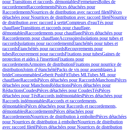
pour Transitions et raccords, démontables
Fermetures
Boîtes de
raccordement
Raccordements
Pièces détachées pour
Raccordements
Nourrices de distribution avec raccord fileté
Pièces
détachées pour Nourrices de distribution avec raccord fileté
Nourrice
de distribution avec raccord à sertir
Compteurs d'eau
Tés pour
chauffage
Transitions et raccords pour chauffage,
démontables
Raccordements pour chauffage
Pièces détachées pour
Raccordements pour chauffage
Accessoires
Isolations pour tubes et
raccords
Isolations pour raccordements
Étanchéités pour tubes et
raccords
Étanchéités pour raccords
Recouvrements pour
tubes
Recouvrement pour raccords
Fixations pour tubes
Gaines de
protection et aides à l'insertion
Fixations pour
raccordements
Armoires de distribution
Fixations pour nourrice de
distribution
Joints d’étanchéité
Packs de vis pour assemblages à
bride
Consommables
Geberit PushFit
Tubes ML
Tubes ML pour
chauffage
Raccords
Pièces détachées pour Raccords
Manchons
Pièces
détachées pour Manchons
Réductions
Pièces détachées pour
Réductions
Coudes
Pièces détachées pour Coudes
Tés
Pièces
détachées pour Tés
Raccords indémontables
Pièces détachées pour
Raccords indémontables
Raccords et raccordements,
démontables
Pièces détachées pour Raccords et raccordements,
démontables
Raccordements
Pièces détachées pour
Raccordements
Nourrices de distribution à emboîter
Pièces détachées
pour Nourrices de distribution à emboîter
Nourrices de distribution
avec raccord fileté
Pièces détachées pour Nourrices de distribution