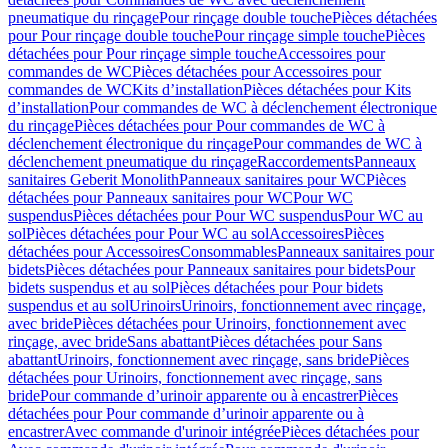
pneumatique du rinçage
Pour rinçage double touche
Pièces détachées
pour Pour rinçage double touche
Pour rinçage simple touche
Pièces
détachées pour Pour rinçage simple touche
Accessoires pour
commandes de WC
Pièces détachées pour Accessoires pour
commandes de WC
Kits d’installation
Pièces détachées pour Kits
d’installation
Pour commandes de WC à déclenchement électronique
du rinçage
Pièces détachées pour Pour commandes de WC à
déclenchement électronique du rinçage
Pour commandes de WC à
déclenchement pneumatique du rinçage
Raccordements
Panneaux
sanitaires Geberit Monolith
Panneaux sanitaires pour WC
Pièces
détachées pour Panneaux sanitaires pour WC
Pour WC
suspendus
Pièces détachées pour Pour WC suspendus
Pour WC au
sol
Pièces détachées pour Pour WC au sol
Accessoires
Pièces
détachées pour Accessoires
Consommables
Panneaux sanitaires pour
bidets
Pièces détachées pour Panneaux sanitaires pour bidets
Pour
bidets suspendus et au sol
Pièces détachées pour Pour bidets
suspendus et au sol
Urinoirs
Urinoirs, fonctionnement avec rinçage,
avec bride
Pièces détachées pour Urinoirs, fonctionnement avec
rinçage, avec bride
Sans abattant
Pièces détachées pour Sans
abattant
Urinoirs, fonctionnement avec rinçage, sans bride
Pièces
détachées pour Urinoirs, fonctionnement avec rinçage, sans
bride
Pour commande d’urinoir apparente ou à encastrer
Pièces
détachées pour Pour commande d’urinoir apparente ou à
encastrer
Avec commande d'urinoir intégrée
Pièces détachées pour