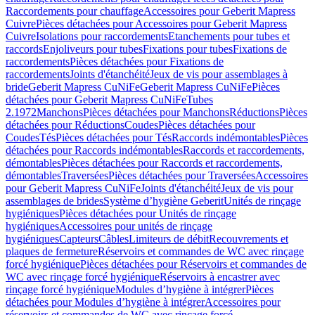
Raccordements pour chauffage
Accessoires pour Geberit Mapress
Cuivre
Pièces détachées pour Accessoires pour Geberit Mapress
Cuivre
Isolations pour raccordements
Etanchements pour tubes et
raccords
Enjoliveurs pour tubes
Fixations pour tubes
Fixations de
raccordements
Pièces détachées pour Fixations de
raccordements
Joints d'étanchéité
Jeux de vis pour assemblages à
bride
Geberit Mapress CuNiFe
Geberit Mapress CuNiFe
Pièces
détachées pour Geberit Mapress CuNiFe
Tubes
2.1972
Manchons
Pièces détachées pour Manchons
Réductions
Pièces
détachées pour Réductions
Coudes
Pièces détachées pour
Coudes
Tés
Pièces détachées pour Tés
Raccords indémontables
Pièces
détachées pour Raccords indémontables
Raccords et raccordements,
démontables
Pièces détachées pour Raccords et raccordements,
démontables
Traversées
Pièces détachées pour Traversées
Accessoires
pour Geberit Mapress CuNiFe
Joints d'étanchéité
Jeux de vis pour
assemblages de brides
Système d’hygiène Geberit
Unités de rinçage
hygiéniques
Pièces détachées pour Unités de rinçage
hygiéniques
Accessoires pour unités de rinçage
hygiéniques
Capteurs
Câbles
Limiteurs de débit
Recouvrements et
plaques de fermeture
Réservoirs et commandes de WC avec rinçage
forcé hygiénique
Pièces détachées pour Réservoirs et commandes de
WC avec rinçage forcé hygiénique
Réservoirs à encastrer avec
rinçage forcé hygiénique
Modules d’hygiène à intégrer
Pièces
détachées pour Modules d’hygiène à intégrer
Accessoires pour
réservoirs et commandes de WC avec rinçage forcé