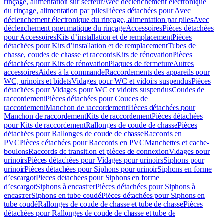
rinçage, alimentation sur secteur
Avec déclenchement électronique
du rinçage, alimentation par piles
Pièces détachées pour Avec
déclenchement électronique du rinçage, alimentation par piles
Avec
déclenchement pneumatique du rinçage
Accessoires
Pièces détachées
pour Accessoires
Kits d’installation et de remplacement
Pièces
détachées pour Kits d’installation et de remplacement
Tubes de
chasse, coudes de chasse et raccords
Kits de rénovation
Pièces
détachées pour Kits de rénovation
Plaques de fermeture
Autres
accessoires
Aides à la commande
Raccordements des appareils pour
WC, urinoirs et bidets
Vidages pour WC et vidoirs suspendus
Pièces
détachées pour Vidages pour WC et vidoirs suspendus
Coudes de
raccordement
Pièces détachées pour Coudes de
raccordement
Manchon de raccordement
Pièces détachées pour
Manchon de raccordement
Kits de raccordement
Pièces détachées
pour Kits de raccordement
Rallonges de coude de chasse
Pièces
détachées pour Rallonges de coude de chasse
Raccords en
PVC
Pièces détachées pour Raccords en PVC
Manchettes et cache-
boulons
Raccords de transition et pièces de connexion
Vidages pour
urinoirs
Pièces détachées pour Vidages pour urinoirs
Siphons pour
urinoir
Pièces détachées pour Siphons pour urinoir
Siphons en forme
d’escargot
Pièces détachées pour Siphons en forme
d’escargot
Siphons à encastrer
Pièces détachées pour Siphons à
encastrer
Siphons en tube coudé
Pièces détachées pour Siphons en
tube coudé
Rallonges de coude de chasse et tube de chasse
Pièces
détachées pour Rallonges de coude de chasse et tube de