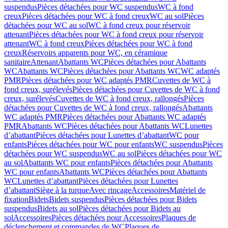
suspendus
Pièces détachées pour WC suspendus
WC à fond
creux
Pièces détachées pour WC à fond creux
WC au sol
Pièces
détachées pour WC au sol
WC à fond creux pour réservoir
attenant
Pièces détachées pour WC à fond creux pour réservoir
attenant
WC à fond creux
Pièces détachées pour WC à fond
creux
Réservoirs apparents pour WC, en céramique
sanitaire
Attenant
Abattants WC
Pièces détachées pour Abattants
WC
Abattants WC
Pièces détachées pour Abattants WC
WC adaptés
PMR
Pièces détachées pour WC adaptés PMR
Cuvettes de WC à
fond creux, surélevés
Pièces détachées pour Cuvettes de WC à fond
creux, surélevés
Cuvettes de WC à fond creux, rallongés
Pièces
détachées pour Cuvettes de WC à fond creux, rallongés
Abattants
WC adaptés PMR
Pièces détachées pour Abattants WC adaptés
PMR
Abattants WC
Pièces détachées pour Abattants WC
Lunettes
d’abattant
Pièces détachées pour Lunettes d’abattant
WC pour
enfants
Pièces détachées pour WC pour enfants
WC suspendus
Pièces
détachées pour WC suspendus
WC au sol
Pièces détachées pour WC
au sol
Abattants WC pour enfants
Pièces détachées pour Abattants
WC pour enfants
Abattants WC
Pièces détachées pour Abattants
WC
Lunettes d’abattant
Pièces détachées pour Lunettes
d’abattant
Siège à la turque
Avec rinçage
Accessoires
Matériel de
fixation
Bidets
Bidets suspendus
Pièces détachées pour Bidets
suspendus
Bidets au sol
Pièces détachées pour Bidets au
sol
Accessoires
Pièces détachées pour Accessoires
Plaques de
déclenchement et commandes de WC
Plaques de