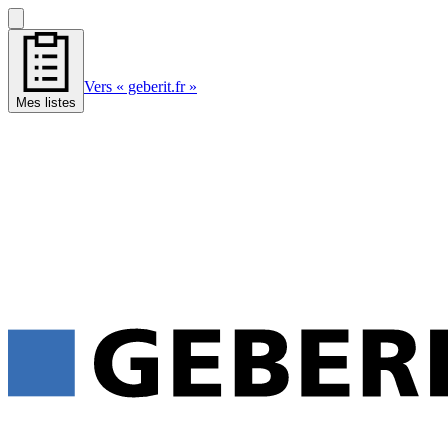
Vers « geberit.fr »
Mes listes