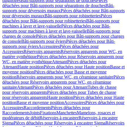
baignoires
Bâti-supports pour séparations de douches
Pièces
détachées pour Bâti-supports pour séparations de douches
Bâti-
supports pour déversoirs muraux
Pièces détachées pour Bâti-supports
pour déversoirs muraux
Bâti-supports pour robinetteries
Pièces
détachées pour Bâti-supports pour robinetteries
Bâti-supports pour
machines à laver et lave-vaisselle
Pièces détachées pour Bâti-
supports pour machines à laver et lave-vaisselle
Bâti-supports pour
charges de console
Pièces détachées pour Bâti-supports pour charges
de console
Bâti-supports pour éviers
Pièces détachées pour Bâti-
supports pour éviers
Accessoires
Pièces détachées pour
Accessoires
Réservoirs apparents
Réservoirs apparents pour WC, en
matière synthétique
Pièces détachées pour Réservoirs apparents pour
WC, en matière synthétique
Attenant
Pièces détachées pour
Attenant
Haute position
Pièces détachées pour Haute position
Basse et
moyenne position
Pièces détachées pour Basse et moyenne
position
Réservoirs apparents pour WC, en céramique sanitaire
Pièces
détachées pour Réservoirs apparents pour WC, en céramique
sanitaire
Attenant
Pièces détachées pour Attenant
Tubes de chasse
pour réservoirs apparents
Pièces détachées pour Tubes de chasse
pour réservoirs apparents
Haute position
Pièces détachées pour Haute
position
Basse et moyenne position
Accessoires
Pièces détachées pour
Accessoires
Raccordements
Pièces détachées pour
Raccordements
Joints
Fixations
Manchettes
Mamelons, rosaces et
modérateurs de débit
Réservoirs à encastrer
Réservoirs à encastrer
Sigma
Pièces détachées pour Réservoirs à encastrer Sigma
Réservoirs