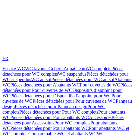
FR
Espace WC
WC lavants Geberit AquaClean
WC complets
Pièces
détachées pour WC complets
WC suspendus
Pièces détachées pour
WC suspendus
WC au sol
Pièces détachées pour WC au sol
Abattants
WC
Pièces détachées pour Abattants WC
Pour cuvettes de WC
Pièces
détachées pour Pour cuvettes de WC
Dispositifs d’appoint pour
WC
Pièces détachées pour Dispositifs d’appoint pour WC
Pour
cuvettes de WC
Pièces détachées pour Pour cuvettes de WC
Panneau
design
Pièces détachées pour Panneau design
Pour WC
complets
Pièces détachées pour Pour WC complets
Pour abattants
WC
Pièces détachées pour Pour abattants WC
Accessoires
Pièces
détachées pour Accessoires
Pour WC complets
Pour abattants
WC
Pièces détachées pour Pour abattants WC
Pour abattants WC et
WC complets
Consommables
WC et abattants WC
WC