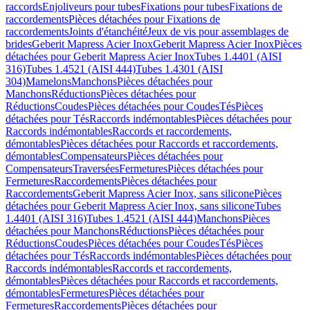
raccords
Enjoliveurs pour tubes
Fixations pour tubes
Fixations de
raccordements
Pièces détachées pour Fixations de
raccordements
Joints d'étanchéité
Jeux de vis pour assemblages de
brides
Geberit Mapress Acier Inox
Geberit Mapress Acier Inox
Pièces
détachées pour Geberit Mapress Acier Inox
Tubes 1.4401 (AISI
316)
Tubes 1.4521 (AISI 444)
Tubes 1.4301 (AISI
304)
Mamelons
Manchons
Pièces détachées pour
Manchons
Réductions
Pièces détachées pour
Réductions
Coudes
Pièces détachées pour Coudes
Tés
Pièces
détachées pour Tés
Raccords indémontables
Pièces détachées pour
Raccords indémontables
Raccords et raccordements,
démontables
Pièces détachées pour Raccords et raccordements,
démontables
Compensateurs
Pièces détachées pour
Compensateurs
Traversées
Fermetures
Pièces détachées pour
Fermetures
Raccordements
Pièces détachées pour
Raccordements
Geberit Mapress Acier Inox, sans silicone
Pièces
détachées pour Geberit Mapress Acier Inox, sans silicone
Tubes
1.4401 (AISI 316)
Tubes 1.4521 (AISI 444)
Manchons
Pièces
détachées pour Manchons
Réductions
Pièces détachées pour
Réductions
Coudes
Pièces détachées pour Coudes
Tés
Pièces
détachées pour Tés
Raccords indémontables
Pièces détachées pour
Raccords indémontables
Raccords et raccordements,
démontables
Pièces détachées pour Raccords et raccordements,
démontables
Fermetures
Pièces détachées pour
Fermetures
Raccordements
Pièces détachées pour