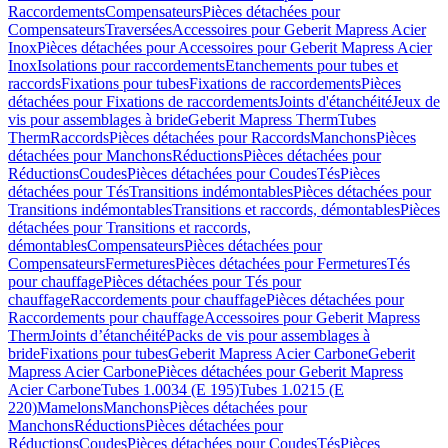
Raccordements
Compensateurs
Pièces détachées pour
Compensateurs
Traversées
Accessoires pour Geberit Mapress Acier
Inox
Pièces détachées pour Accessoires pour Geberit Mapress Acier
Inox
Isolations pour raccordements
Etanchements pour tubes et
raccords
Fixations pour tubes
Fixations de raccordements
Pièces
détachées pour Fixations de raccordements
Joints d'étanchéité
Jeux de
vis pour assemblages à bride
Geberit Mapress Therm
Tubes
Therm
Raccords
Pièces détachées pour Raccords
Manchons
Pièces
détachées pour Manchons
Réductions
Pièces détachées pour
Réductions
Coudes
Pièces détachées pour Coudes
Tés
Pièces
détachées pour Tés
Transitions indémontables
Pièces détachées pour
Transitions indémontables
Transitions et raccords, démontables
Pièces
détachées pour Transitions et raccords,
démontables
Compensateurs
Pièces détachées pour
Compensateurs
Fermetures
Pièces détachées pour Fermetures
Tés
pour chauffage
Pièces détachées pour Tés pour
chauffage
Raccordements pour chauffage
Pièces détachées pour
Raccordements pour chauffage
Accessoires pour Geberit Mapress
Therm
Joints d’étanchéité
Packs de vis pour assemblages à
bride
Fixations pour tubes
Geberit Mapress Acier Carbone
Geberit
Mapress Acier Carbone
Pièces détachées pour Geberit Mapress
Acier Carbone
Tubes 1.0034 (E 195)
Tubes 1.0215 (E
220)
Mamelons
Manchons
Pièces détachées pour
Manchons
Réductions
Pièces détachées pour
Réductions
Coudes
Pièces détachées pour Coudes
Tés
Pièces