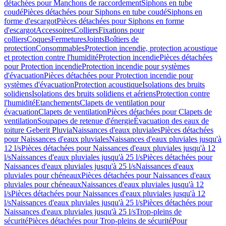
détachées pour Manchons de raccordement
Siphons en tube
coudé
Pièces détachées pour Siphons en tube coudé
Siphons en
forme d'escargot
Pièces détachées pour Siphons en forme
d'escargot
Accessoires
Colliers
Fixations pour
colliers
Coques
Fermetures
Joints
Boîtiers de
protection
Consommables
Protection incendie, protection acoustique
et protection contre l'humidité
Protection incendie
Pièces détachées
pour Protection incendie
Protection incendie pour systèmes
d'évacuation
Pièces détachées pour Protection incendie pour
systèmes d'évacuation
Protection acoustique
Isolations des bruits
solidiens
Isolations des bruits solidiens et aériens
Protection contre
l'humidité
Etanchements
Clapets de ventilation pour
évacuation
Clapets de ventilation
Pièces détachées pour Clapets de
ventilation
Soupapes de retenue d'énergie
Évacuation des eaux de
toiture Geberit Pluvia
Naissances d'eaux pluviales
Pièces détachées
pour Naissances d'eaux pluviales
Naissances d'eaux pluviales jusqu'à
12 l/s
Pièces détachées pour Naissances d'eaux pluviales jusqu'à 12
l/s
Naissances d'eaux pluviales jusqu'à 25 l/s
Pièces détachées pour
Naissances d'eaux pluviales jusqu'à 25 l/s
Naissances d'eaux
pluviales pour chéneaux
Pièces détachées pour Naissances d'eaux
pluviales pour chéneaux
Naissances d'eaux pluviales jusqu'à 12
l/s
Pièces détachées pour Naissances d'eaux pluviales jusqu'à 12
l/s
Naissances d'eaux pluviales jusqu'à 25 l/s
Pièces détachées pour
Naissances d'eaux pluviales jusqu'à 25 l/s
Trop-pleins de
sécurité
Pièces détachées pour Trop-pleins de sécurité
Pour