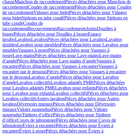
chasse
Manchon de raccordement
Pièces détachées pour Manchon de
raccordement
Coudes de raccordement
Pièces détachées pour Coudes
de raccordement
Vidages pour bidet
Pièces détachées pour Vidages
pour bidet
Siphons en tube coudé
Pièces détachées pour Siphons en
tube coudé
Coudes de
raccordement
Recouvrements
Raccordements
Joints
Douilles à
braser
Pièces détachées pour Douilles à braser
Espace
lavabo
Lavabos
Lavabos
Pièces détachées pour Lavabos
Lavabos
doubles
Lavabos pour meubles
Pièces détachées pour Lavabos pour
meubles
Vasques à poser
Pièces détachées pour Vasques à
poser
Lave-mains
Pièces détachées pour Lave-mains
Lave-mains
d’angle
Pièces détachées pour Lave-mains d’angle
Vasques à
encastrer
Pièces détachées pour Vasques à encastrer
Vasques à
encastrer par le dessous
Pièces détachées pour Vasques à encastrer
par le dessous
Lavabos d’angle
Pièces détachées pour Lavabos
d’angle
Lavabos collectifs
Lavabos adaptés PMR
Pièces détachées
pour Lavabos adaptés PMR
Lavabos pour enfants
Pièces détachées
pour Lavabos pour enfants
Lavabos collectifs
Pièces détachées pour
Lavabos collectifs
Autres lavabos
Pièces détachées pour Autres
lavabos
Déversoirs muraux
Pièces détachées pour Déversoirs
muraux
Vidoirs suspendus
Pièces détachées pour Vidoirs
suspendus
Timbres dʼoffice
Pièces détachées pour Timbres
dʼoffice
Cuves de laboratoire
Pièces détachées pour Cuves de
laboratoire
Éviers à encastrer
Pièces détachées pour Éviers à
encastrer
Éviers à poser
Pièces détachées pour Éviers à