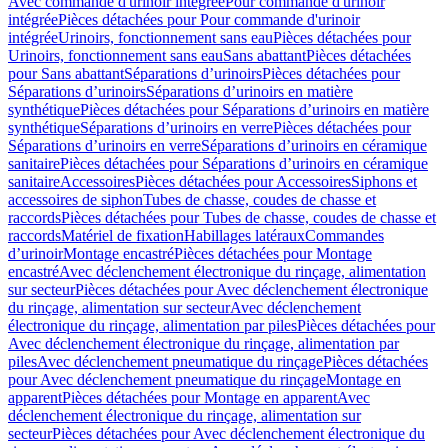
Avec commande d'urinoir intégrée
Pour commande d'urinoir
intégrée
Pièces détachées pour Pour commande d'urinoir
intégrée
Urinoirs, fonctionnement sans eau
Pièces détachées pour
Urinoirs, fonctionnement sans eau
Sans abattant
Pièces détachées
pour Sans abattant
Séparations d’urinoirs
Pièces détachées pour
Séparations d’urinoirs
Séparations d’urinoirs en matière
synthétique
Pièces détachées pour Séparations d’urinoirs en matière
synthétique
Séparations d’urinoirs en verre
Pièces détachées pour
Séparations d’urinoirs en verre
Séparations d’urinoirs en céramique
sanitaire
Pièces détachées pour Séparations d’urinoirs en céramique
sanitaire
Accessoires
Pièces détachées pour Accessoires
Siphons et
accessoires de siphon
Tubes de chasse, coudes de chasse et
raccords
Pièces détachées pour Tubes de chasse, coudes de chasse et
raccords
Matériel de fixation
Habillages latéraux
Commandes
dʼurinoir
Montage encastré
Pièces détachées pour Montage
encastré
Avec déclenchement électronique du rinçage, alimentation
sur secteur
Pièces détachées pour Avec déclenchement électronique
du rinçage, alimentation sur secteur
Avec déclenchement
électronique du rinçage, alimentation par piles
Pièces détachées pour
Avec déclenchement électronique du rinçage, alimentation par
piles
Avec déclenchement pneumatique du rinçage
Pièces détachées
pour Avec déclenchement pneumatique du rinçage
Montage en
apparent
Pièces détachées pour Montage en apparent
Avec
déclenchement électronique du rinçage, alimentation sur
secteur
Pièces détachées pour Avec déclenchement électronique du