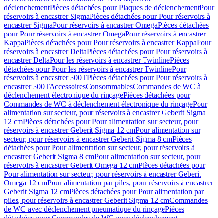
déclenchement
Pièces détachées pour Plaques de déclenchement
Pour
réservoirs à encastrer Sigma
Pièces détachées pour Pour réservoirs à
encastrer Sigma
Pour réservoirs à encastrer Omega
Pièces détachées
pour Pour réservoirs à encastrer Omega
Pour réservoirs à encastrer
Kappa
Pièces détachées pour Pour réservoirs à encastrer Kappa
Pour
réservoirs à encastrer Delta
Pièces détachées pour Pour réservoirs à
encastrer Delta
Pour les réservoirs à encastrer Twinline
Pièces
détachées pour Pour les réservoirs à encastrer Twinline
Pour
réservoirs à encastrer 300T
Pièces détachées pour Pour réservoirs à
encastrer 300T
Accessoires
Consommables
Commandes de WC à
déclenchement électronique du rinçage
Pièces détachées pour
Commandes de WC à déclenchement électronique du rinçage
Pour
alimentation sur secteur, pour réservoirs à encastrer Geberit Sigma
12 cm
Pièces détachées pour Pour alimentation sur secteur, pour
réservoirs à encastrer Geberit Sigma 12 cm
Pour alimentation sur
secteur, pour réservoirs à encastrer Geberit Sigma 8 cm
Pièces
détachées pour Pour alimentation sur secteur, pour réservoirs à
encastrer Geberit Sigma 8 cm
Pour alimentation sur secteur, pour
réservoirs à encastrer Geberit Omega 12 cm
Pièces détachées pour
Pour alimentation sur secteur, pour réservoirs à encastrer Geberit
Omega 12 cm
Pour alimentation par piles, pour réservoirs à encastrer
Geberit Sigma 12 cm
Pièces détachées pour Pour alimentation par
piles, pour réservoirs à encastrer Geberit Sigma 12 cm
Commandes
de WC avec déclenchement pneumatique du rinçage
Pièces
détachées pour Commandes de WC avec déclenchement