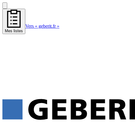
Vers « geberit.fr »
Mes listes