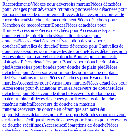
Raccordements
Vidages pour déversoirs muraux
Pièces détachées
pour Vidages pour déversoirs muraux
Siphons
Pièces détachées pour
Siphons
Coudes de raccordement
Pièces détachées pour Coudes de
raccordement
Manchon de raccordement
Pièces détachées pour
Manchon de raccordement
Bondes
Pièces détachées pour
Bondes
Accessoires
Pièces détachées pour Accessoires
Espace
douche et baignoire
Douches
Évacuation des sols pour
douches
Pièces détachées pour Évacuation des sols pour
douches
Canivelles de douche
Pièces détachées pour Canivelles de
douche
Accessoires pour canivelles de douche
Pièces détachées pour
Accessoires pour canivelles de douche
Bondes pour douche de
plain-pied
Pièces détachées pour Bondes pour douche de plain-
pied
Accessoires pour bondes pour douche de plain-pied
Pièces
détachées pour Accessoires pour bondes pour douche de plain-
pied
Evacuations murales
Pièces détachées pour Evacuations
murales
Accessoires pour évacuations murales
Pièces détachées pour
Accessoires pour évacuations murales
Receveurs de douche
Pièces
détachées pour Receveurs de douche
Receveurs de douche en
matériau minéral
Pièces détachées pour Receveurs de douche en
matériau minéral
Receveurs de douche en matériau
minéral
Receveurs de douche en céramique sanitaire
Bâti-
supports
Pièces détachées pour Bâti-supports
Bondes pour receveurs
de douche spécifiques
Pièces détachées pour Bondes pour receveurs
de douche spécifiques
Accessoires
Séparations de douche
Pièces
détachées pour Séparations de douche
Séparations de douche