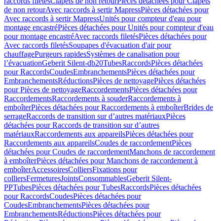
raccords filetés
Clapets de non retour
Pièces détachées pour Clapets
de non retour
Avec raccords à sertir Mapress
Pièces détachées pour
Avec raccords à sertir Mapress
Unités pour compteur d'eau pour
montage encastré
Pièces détachées pour Unités pour compteur d'eau
pour montage encastré
Avec raccords filetés
Pièces détachées pour
Avec raccords filetés
Soupapes d'évacuation d'air pour
chauffage
Purgeurs rapides
Systèmes de canalisation pour
l’évacuation
Geberit Silent-db20
Tubes
Raccords
Pièces détachées
pour Raccords
Coudes
Embranchements
Pièces détachées pour
Embranchements
Réductions
Pièces de nettoyage
Pièces détachées
pour Pièces de nettoyage
Raccordements
Pièces détachées pour
Raccordements
Raccordements à souder
Raccordements à
emboîter
Pièces détachées pour Raccordements à emboîter
Brides de
serrage
Raccords de transition sur d’autres matériaux
Pièces
détachées pour Raccords de transition sur d’autres
matériaux
Raccordements aux appareils
Pièces détachées pour
Raccordements aux appareils
Coudes de raccordement
Pièces
détachées pour Coudes de raccordement
Manchons de raccordement
à emboîter
Pièces détachées pour Manchons de raccordement à
emboîter
Accessoires
Colliers
Fixations pour
colliers
Fermetures
Joints
Consommables
Geberit Silent-
PP
Tubes
Pièces détachées pour Tubes
Raccords
Pièces détachées
pour Raccords
Coudes
Pièces détachées pour
Coudes
Embranchements
Pièces détachées pour
Embranchements
Réductions
Pièces détachées pour