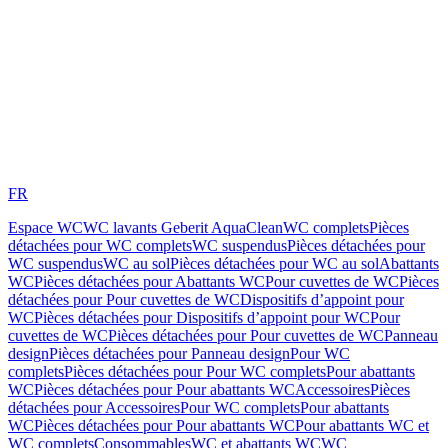
FR
Espace WC
WC lavants Geberit AquaClean
WC complets
Pièces
détachées pour WC complets
WC suspendus
Pièces détachées pour
WC suspendus
WC au sol
Pièces détachées pour WC au sol
Abattants
WC
Pièces détachées pour Abattants WC
Pour cuvettes de WC
Pièces
détachées pour Pour cuvettes de WC
Dispositifs d’appoint pour
WC
Pièces détachées pour Dispositifs d’appoint pour WC
Pour
cuvettes de WC
Pièces détachées pour Pour cuvettes de WC
Panneau
design
Pièces détachées pour Panneau design
Pour WC
complets
Pièces détachées pour Pour WC complets
Pour abattants
WC
Pièces détachées pour Pour abattants WC
Accessoires
Pièces
détachées pour Accessoires
Pour WC complets
Pour abattants
WC
Pièces détachées pour Pour abattants WC
Pour abattants WC et
WC complets
Consommables
WC et abattants WC
WC