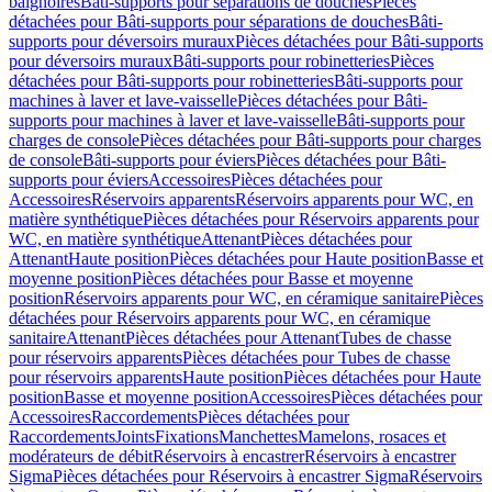
baignoires
Bâti-supports pour séparations de douches
Pièces
détachées pour Bâti-supports pour séparations de douches
Bâti-
supports pour déversoirs muraux
Pièces détachées pour Bâti-supports
pour déversoirs muraux
Bâti-supports pour robinetteries
Pièces
détachées pour Bâti-supports pour robinetteries
Bâti-supports pour
machines à laver et lave-vaisselle
Pièces détachées pour Bâti-
supports pour machines à laver et lave-vaisselle
Bâti-supports pour
charges de console
Pièces détachées pour Bâti-supports pour charges
de console
Bâti-supports pour éviers
Pièces détachées pour Bâti-
supports pour éviers
Accessoires
Pièces détachées pour
Accessoires
Réservoirs apparents
Réservoirs apparents pour WC, en
matière synthétique
Pièces détachées pour Réservoirs apparents pour
WC, en matière synthétique
Attenant
Pièces détachées pour
Attenant
Haute position
Pièces détachées pour Haute position
Basse et
moyenne position
Pièces détachées pour Basse et moyenne
position
Réservoirs apparents pour WC, en céramique sanitaire
Pièces
détachées pour Réservoirs apparents pour WC, en céramique
sanitaire
Attenant
Pièces détachées pour Attenant
Tubes de chasse
pour réservoirs apparents
Pièces détachées pour Tubes de chasse
pour réservoirs apparents
Haute position
Pièces détachées pour Haute
position
Basse et moyenne position
Accessoires
Pièces détachées pour
Accessoires
Raccordements
Pièces détachées pour
Raccordements
Joints
Fixations
Manchettes
Mamelons, rosaces et
modérateurs de débit
Réservoirs à encastrer
Réservoirs à encastrer
Sigma
Pièces détachées pour Réservoirs à encastrer Sigma
Réservoirs