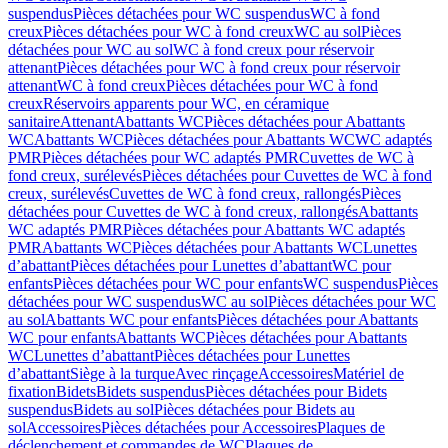
suspendus
Pièces détachées pour WC suspendus
WC à fond
creux
Pièces détachées pour WC à fond creux
WC au sol
Pièces
détachées pour WC au sol
WC à fond creux pour réservoir
attenant
Pièces détachées pour WC à fond creux pour réservoir
attenant
WC à fond creux
Pièces détachées pour WC à fond
creux
Réservoirs apparents pour WC, en céramique
sanitaire
Attenant
Abattants WC
Pièces détachées pour Abattants
WC
Abattants WC
Pièces détachées pour Abattants WC
WC adaptés
PMR
Pièces détachées pour WC adaptés PMR
Cuvettes de WC à
fond creux, surélevés
Pièces détachées pour Cuvettes de WC à fond
creux, surélevés
Cuvettes de WC à fond creux, rallongés
Pièces
détachées pour Cuvettes de WC à fond creux, rallongés
Abattants
WC adaptés PMR
Pièces détachées pour Abattants WC adaptés
PMR
Abattants WC
Pièces détachées pour Abattants WC
Lunettes
d’abattant
Pièces détachées pour Lunettes d’abattant
WC pour
enfants
Pièces détachées pour WC pour enfants
WC suspendus
Pièces
détachées pour WC suspendus
WC au sol
Pièces détachées pour WC
au sol
Abattants WC pour enfants
Pièces détachées pour Abattants
WC pour enfants
Abattants WC
Pièces détachées pour Abattants
WC
Lunettes d’abattant
Pièces détachées pour Lunettes
d’abattant
Siège à la turque
Avec rinçage
Accessoires
Matériel de
fixation
Bidets
Bidets suspendus
Pièces détachées pour Bidets
suspendus
Bidets au sol
Pièces détachées pour Bidets au
sol
Accessoires
Pièces détachées pour Accessoires
Plaques de
déclenchement et commandes de WC
Plaques de