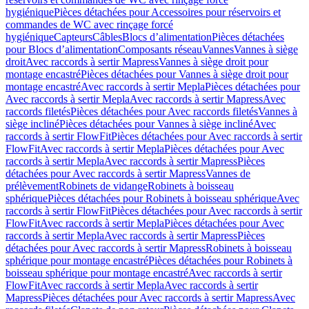
hygiénique
Pièces détachées pour Accessoires pour réservoirs et
commandes de WC avec rinçage forcé
hygiénique
Capteurs
Câbles
Blocs d’alimentation
Pièces détachées
pour Blocs d’alimentation
Composants réseau
Vannes
Vannes à siège
droit
Avec raccords à sertir Mapress
Vannes à siège droit pour
montage encastré
Pièces détachées pour Vannes à siège droit pour
montage encastré
Avec raccords à sertir Mepla
Pièces détachées pour
Avec raccords à sertir Mepla
Avec raccords à sertir Mapress
Avec
raccords filetés
Pièces détachées pour Avec raccords filetés
Vannes à
siège incliné
Pièces détachées pour Vannes à siège incliné
Avec
raccords à sertir FlowFit
Pièces détachées pour Avec raccords à sertir
FlowFit
Avec raccords à sertir Mepla
Pièces détachées pour Avec
raccords à sertir Mepla
Avec raccords à sertir Mapress
Pièces
détachées pour Avec raccords à sertir Mapress
Vannes de
prélèvement
Robinets de vidange
Robinets à boisseau
sphérique
Pièces détachées pour Robinets à boisseau sphérique
Avec
raccords à sertir FlowFit
Pièces détachées pour Avec raccords à sertir
FlowFit
Avec raccords à sertir Mepla
Pièces détachées pour Avec
raccords à sertir Mepla
Avec raccords à sertir Mapress
Pièces
détachées pour Avec raccords à sertir Mapress
Robinets à boisseau
sphérique pour montage encastré
Pièces détachées pour Robinets à
boisseau sphérique pour montage encastré
Avec raccords à sertir
FlowFit
Avec raccords à sertir Mepla
Avec raccords à sertir
Mapress
Pièces détachées pour Avec raccords à sertir Mapress
Avec