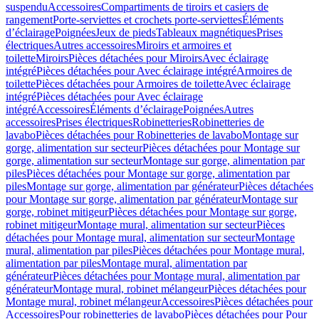
suspendu
Accessoires
Compartiments de tiroirs et casiers de
rangement
Porte-serviettes et crochets porte-serviettes
Éléments
d’éclairage
Poignées
Jeux de pieds
Tableaux magnétiques
Prises
électriques
Autres accessoires
Miroirs et armoires et
toilette
Miroirs
Pièces détachées pour Miroirs
Avec éclairage
intégré
Pièces détachées pour Avec éclairage intégré
Armoires de
toilette
Pièces détachées pour Armoires de toilette
Avec éclairage
intégré
Pièces détachées pour Avec éclairage
intégré
Accessoires
Éléments d’éclairage
Poignées
Autres
accessoires
Prises électriques
Robinetteries
Robinetteries de
lavabo
Pièces détachées pour Robinetteries de lavabo
Montage sur
gorge, alimentation sur secteur
Pièces détachées pour Montage sur
gorge, alimentation sur secteur
Montage sur gorge, alimentation par
piles
Pièces détachées pour Montage sur gorge, alimentation par
piles
Montage sur gorge, alimentation par générateur
Pièces détachées
pour Montage sur gorge, alimentation par générateur
Montage sur
gorge, robinet mitigeur
Pièces détachées pour Montage sur gorge,
robinet mitigeur
Montage mural, alimentation sur secteur
Pièces
détachées pour Montage mural, alimentation sur secteur
Montage
mural, alimentation par piles
Pièces détachées pour Montage mural,
alimentation par piles
Montage mural, alimentation par
générateur
Pièces détachées pour Montage mural, alimentation par
générateur
Montage mural, robinet mélangeur
Pièces détachées pour
Montage mural, robinet mélangeur
Accessoires
Pièces détachées pour
Accessoires
Pour robinetteries de lavabo
Pièces détachées pour Pour