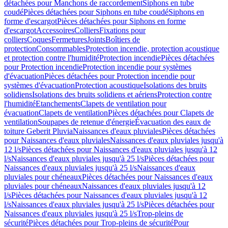
détachées pour Manchons de raccordement
Siphons en tube
coudé
Pièces détachées pour Siphons en tube coudé
Siphons en
forme d'escargot
Pièces détachées pour Siphons en forme
d'escargot
Accessoires
Colliers
Fixations pour
colliers
Coques
Fermetures
Joints
Boîtiers de
protection
Consommables
Protection incendie, protection acoustique
et protection contre l'humidité
Protection incendie
Pièces détachées
pour Protection incendie
Protection incendie pour systèmes
d'évacuation
Pièces détachées pour Protection incendie pour
systèmes d'évacuation
Protection acoustique
Isolations des bruits
solidiens
Isolations des bruits solidiens et aériens
Protection contre
l'humidité
Etanchements
Clapets de ventilation pour
évacuation
Clapets de ventilation
Pièces détachées pour Clapets de
ventilation
Soupapes de retenue d'énergie
Évacuation des eaux de
toiture Geberit Pluvia
Naissances d'eaux pluviales
Pièces détachées
pour Naissances d'eaux pluviales
Naissances d'eaux pluviales jusqu'à
12 l/s
Pièces détachées pour Naissances d'eaux pluviales jusqu'à 12
l/s
Naissances d'eaux pluviales jusqu'à 25 l/s
Pièces détachées pour
Naissances d'eaux pluviales jusqu'à 25 l/s
Naissances d'eaux
pluviales pour chéneaux
Pièces détachées pour Naissances d'eaux
pluviales pour chéneaux
Naissances d'eaux pluviales jusqu'à 12
l/s
Pièces détachées pour Naissances d'eaux pluviales jusqu'à 12
l/s
Naissances d'eaux pluviales jusqu'à 25 l/s
Pièces détachées pour
Naissances d'eaux pluviales jusqu'à 25 l/s
Trop-pleins de
sécurité
Pièces détachées pour Trop-pleins de sécurité
Pour