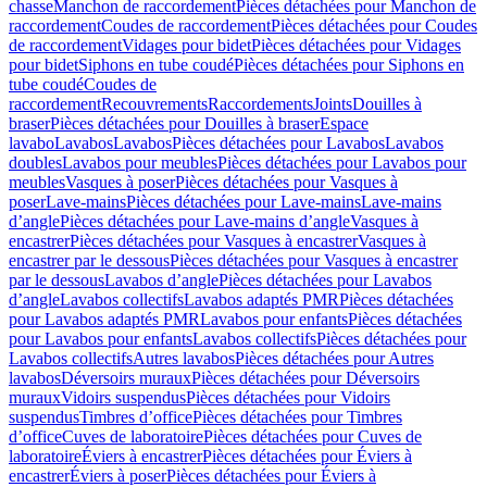
chasse
Manchon de raccordement
Pièces détachées pour Manchon de
raccordement
Coudes de raccordement
Pièces détachées pour Coudes
de raccordement
Vidages pour bidet
Pièces détachées pour Vidages
pour bidet
Siphons en tube coudé
Pièces détachées pour Siphons en
tube coudé
Coudes de
raccordement
Recouvrements
Raccordements
Joints
Douilles à
braser
Pièces détachées pour Douilles à braser
Espace
lavabo
Lavabos
Lavabos
Pièces détachées pour Lavabos
Lavabos
doubles
Lavabos pour meubles
Pièces détachées pour Lavabos pour
meubles
Vasques à poser
Pièces détachées pour Vasques à
poser
Lave-mains
Pièces détachées pour Lave-mains
Lave-mains
d’angle
Pièces détachées pour Lave-mains d’angle
Vasques à
encastrer
Pièces détachées pour Vasques à encastrer
Vasques à
encastrer par le dessous
Pièces détachées pour Vasques à encastrer
par le dessous
Lavabos d’angle
Pièces détachées pour Lavabos
d’angle
Lavabos collectifs
Lavabos adaptés PMR
Pièces détachées
pour Lavabos adaptés PMR
Lavabos pour enfants
Pièces détachées
pour Lavabos pour enfants
Lavabos collectifs
Pièces détachées pour
Lavabos collectifs
Autres lavabos
Pièces détachées pour Autres
lavabos
Déversoirs muraux
Pièces détachées pour Déversoirs
muraux
Vidoirs suspendus
Pièces détachées pour Vidoirs
suspendus
Timbres dʼoffice
Pièces détachées pour Timbres
dʼoffice
Cuves de laboratoire
Pièces détachées pour Cuves de
laboratoire
Éviers à encastrer
Pièces détachées pour Éviers à
encastrer
Éviers à poser
Pièces détachées pour Éviers à