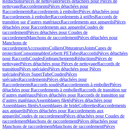
Réductions
Pièces de nettoyage
Pièces détachées pour Pièces de
nettoyage
Raccordements
Pièces détachées pour
Raccordements
Raccordements à emboîter
Pièces détachées pour
Raccordements à emboîter
Raccordements à griffes
Raccords de
transition sur d’autres matériaux
Raccordements aux appareils
Pièces
détachées pour Raccordements aux appareils
Coudes de
raccordement
Pièces détachées pour Coudes de
raccordement
Manchons de raccordement
Pièces détachées pour
Manchons de
raccordement
Accessoires
Colliers
Obturateurs
Joints
Capes de
protection
Consommables
Geberit PE
Tubes
Raccords
Pièces détachées
pour Raccords
Coudes
Embranchements
Réductions
Pièces de
nettoyage
Pièces détachées pour Pièces de nettoyage
Raccords de
transition
Pièces spéciales
Pièces détachées pour Pièces
spéciales
Pièces SuperTube
Coudes
Pièces
spéciales
Raccordements
Pièces détachées pour
Raccordements
Raccords soudés
Raccordements à emboîter
Pièces
détachées pour Raccordements à emboîter
Raccords de transition sur
d’autres matériaux
Pièces détachées pour Raccords de transition sur
d’autres matériaux
Assemblages filetés
Pièces détachées pour
Assemblages filetés
Assemblages de bride
Collerettes
Raccordements
aux appareils
Pièces détachées pour Raccordements aux
appareils
Coudes de raccordement
Pièces détachées pour Coudes de
raccordement
Manchons de raccordement
Pièces détachées pour
Manchons de raccordement
Manchons de raccordement
Pièces