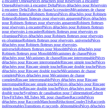
à encastrer Omega
Pièces détachées pour Réservoirs à encastrer
Omega
Réservoirs à encastrer Delta
Pièces détachées pour Réservoirs
à encastrer Delta
Tubes de chasse
Accessoires
Mécanismes de chasse
et robinets flotteurs
Robinets flotteurs
Pièces détachées pour Robinets
flotteurs
Robinets flotteurs pour réservoirs apparents
Pièces détachées
pour Robinets flotteurs pour réservoirs apparents
Robinets flotteurs
pour réservoirs à encastrer
Pièces détachées pour Robinets flotteurs
pour réservoirs à encastrer
Robinets flotteurs pour réservoirs en
céramique
Pièces détachées pour Robinets flotteurs pour réservoirs
en céramique
Robinets flotteurs pour réservoirs, universels
Pièces
détachées pour Robinets flotteurs pour réservoirs,
universels
Robinets flotteurs pour Monolith
Pièces détachées pour
Robinets flotteurs pour Monolith
Mécanismes de chasse
Pièces
détachées pour Mécanismes de chasse
Rinçage interrompable
Pièces
détachées pour Rinçage interrompable
Rinçage simple touche
Pièces
détachées pour Rinçage simple touche
Rinçage double touche
Pièces
détachées pour Rinçage double touche
Mécanismes de chasse
complets
Pièces détachées pour Mécanismes de chasse
complets
Rinçage interrompable
Pièces détachées pour Rinçage
interrompable
Rinçage simple touche
Pièces détachées pour Rinçage
simple touche
Rinçage double touche
Pièces détachées pour Rinçage
double touche
Systèmes de canalisation pour l’alimentation
Geberit
FlowFit
Tubes ML
Tubes ML pour chauffage
Raccords
Pièces
détachées pour Raccords
Manchons
Réductions
Coudes
Tés
Raccords
indémontables
Transitions et raccords, démontables
Pièces détachées