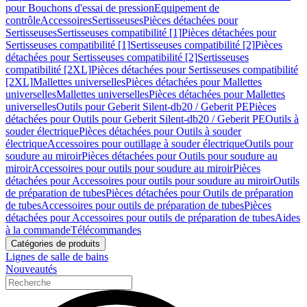
pour Bouchons d'essai de pression
Equipement de
contrôle
Accessoires
Sertisseuses
Pièces détachées pour
Sertisseuses
Sertisseuses compatibilité [1]
Pièces détachées pour
Sertisseuses compatibilité [1]
Sertisseuses compatibilité [2]
Pièces
détachées pour Sertisseuses compatibilité [2]
Sertisseuses
compatibilité [2XL]
Pièces détachées pour Sertisseuses compatibilité
[2XL]
Mallettes universelles
Pièces détachées pour Mallettes
universelles
Mallettes universelles
Pièces détachées pour Mallettes
universelles
Outils pour Geberit Silent-db20 / Geberit PE
Pièces
détachées pour Outils pour Geberit Silent-db20 / Geberit PE
Outils à
souder électrique
Pièces détachées pour Outils à souder
électrique
Accessoires pour outillage à souder électrique
Outils pour
soudure au miroir
Pièces détachées pour Outils pour soudure au
miroir
Accessoires pour outils pour soudure au miroir
Pièces
détachées pour Accessoires pour outils pour soudure au miroir
Outils
de préparation de tubes
Pièces détachées pour Outils de préparation
de tubes
Accessoires pour outils de préparation de tubes
Pièces
détachées pour Accessoires pour outils de préparation de tubes
Aides
à la commande
Télécommandes
Catégories de produits
Lignes de salle de bains
Nouveautés