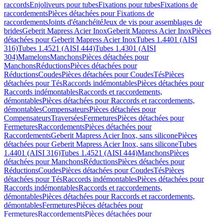
raccords
Enjoliveurs pour tubes
Fixations pour tubes
Fixations de
raccordements
Pièces détachées pour Fixations de
raccordements
Joints d'étanchéité
Jeux de vis pour assemblages de
brides
Geberit Mapress Acier Inox
Geberit Mapress Acier Inox
Pièces
détachées pour Geberit Mapress Acier Inox
Tubes 1.4401 (AISI
316)
Tubes 1.4521 (AISI 444)
Tubes 1.4301 (AISI
304)
Mamelons
Manchons
Pièces détachées pour
Manchons
Réductions
Pièces détachées pour
Réductions
Coudes
Pièces détachées pour Coudes
Tés
Pièces
détachées pour Tés
Raccords indémontables
Pièces détachées pour
Raccords indémontables
Raccords et raccordements,
démontables
Pièces détachées pour Raccords et raccordements,
démontables
Compensateurs
Pièces détachées pour
Compensateurs
Traversées
Fermetures
Pièces détachées pour
Fermetures
Raccordements
Pièces détachées pour
Raccordements
Geberit Mapress Acier Inox, sans silicone
Pièces
détachées pour Geberit Mapress Acier Inox, sans silicone
Tubes
1.4401 (AISI 316)
Tubes 1.4521 (AISI 444)
Manchons
Pièces
détachées pour Manchons
Réductions
Pièces détachées pour
Réductions
Coudes
Pièces détachées pour Coudes
Tés
Pièces
détachées pour Tés
Raccords indémontables
Pièces détachées pour
Raccords indémontables
Raccords et raccordements,
démontables
Pièces détachées pour Raccords et raccordements,
démontables
Fermetures
Pièces détachées pour
Fermetures
Raccordements
Pièces détachées pour