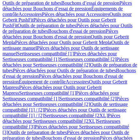
Outils de préparation de tubes
Bouchons d’essai de pression
Pièces
détachées pour Bouchons d’essai de pression
Équipements de
contrôle
Accessoires
Pièces détachées pour Accessoires
Outils pour
Geberit PushFit
Pièces détachées pour Outils pour Geberit
PushFit
Outils de préparation de tubes
Pièces détachées pour Outils
de préparation de tubes
Bouchons d'essai de pression
Pièces
détachées pour Bouchons d'essai de pression
Outils pour Geberit
Mepla
Pièces détachées pour Outils pour Geberit Mepla
Outils de
sertissage manuel
Pièces détachées pour Outils de sertissage
manuel
Sertisseuses compatibilité [1]
Pièces détachées pour
Sertisseuses compatibilité [1]
Sertisseuses compatibilité [2]
Pièces
détachées pour Sertisseuses compatibilité [2]
Outils de préparation de
tubes
Pièces détachées pour Outils de préparation de tubes
Bouchons
d'essai de pression
Pièces détachées pour Bouchons d'essai de
pression
Équipement de contrôle
Accessoires
Outils pour Geberit
Mapress
Pièces détachées pour Outils pour Geberit
Mapress
Sertisseuses compatibilité [1]
Pièces détachées pour
Sertisseuses compatibilité [1]
Sertisseuses compatibilité [2]
Pièces
détachées pour Sertisseuses compatibilité [2]
Outils de sertissage
compatibilité [1] / [2]
Pièces détachées pour Outils de sertissage
compatibilité [1] / [2]
Sertisseuses compatibilité [2XL]
Pièces
détachées pour Sertisseuses compatibilité [2XL]
Sertisseuses
compatibilité [3]
Pièces détachées pour Sertisseuses compatibilité
[3]
Outils de préparation de tubes
Pièces détachées pour Outils de
préparation de tubes
Bouchons d'essai de pression
Pièces détachées