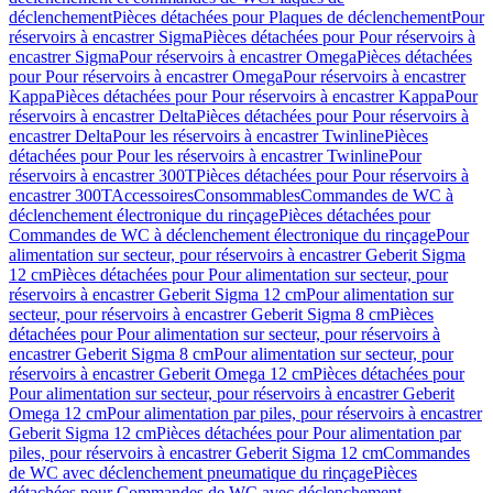
déclenchement
Pièces détachées pour Plaques de déclenchement
Pour
réservoirs à encastrer Sigma
Pièces détachées pour Pour réservoirs à
encastrer Sigma
Pour réservoirs à encastrer Omega
Pièces détachées
pour Pour réservoirs à encastrer Omega
Pour réservoirs à encastrer
Kappa
Pièces détachées pour Pour réservoirs à encastrer Kappa
Pour
réservoirs à encastrer Delta
Pièces détachées pour Pour réservoirs à
encastrer Delta
Pour les réservoirs à encastrer Twinline
Pièces
détachées pour Pour les réservoirs à encastrer Twinline
Pour
réservoirs à encastrer 300T
Pièces détachées pour Pour réservoirs à
encastrer 300T
Accessoires
Consommables
Commandes de WC à
déclenchement électronique du rinçage
Pièces détachées pour
Commandes de WC à déclenchement électronique du rinçage
Pour
alimentation sur secteur, pour réservoirs à encastrer Geberit Sigma
12 cm
Pièces détachées pour Pour alimentation sur secteur, pour
réservoirs à encastrer Geberit Sigma 12 cm
Pour alimentation sur
secteur, pour réservoirs à encastrer Geberit Sigma 8 cm
Pièces
détachées pour Pour alimentation sur secteur, pour réservoirs à
encastrer Geberit Sigma 8 cm
Pour alimentation sur secteur, pour
réservoirs à encastrer Geberit Omega 12 cm
Pièces détachées pour
Pour alimentation sur secteur, pour réservoirs à encastrer Geberit
Omega 12 cm
Pour alimentation par piles, pour réservoirs à encastrer
Geberit Sigma 12 cm
Pièces détachées pour Pour alimentation par
piles, pour réservoirs à encastrer Geberit Sigma 12 cm
Commandes
de WC avec déclenchement pneumatique du rinçage
Pièces
détachées pour Commandes de WC avec déclenchement