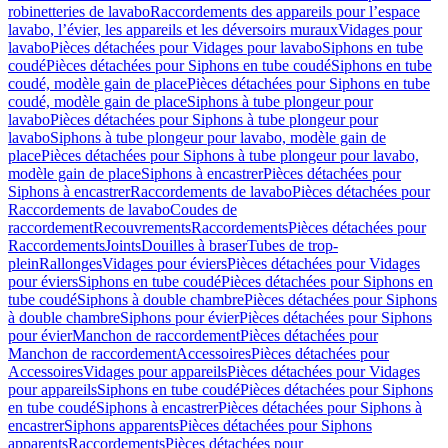
robinetteries de lavabo
Raccordements des appareils pour l’espace
lavabo, l’évier, les appareils et les déversoirs muraux
Vidages pour
lavabo
Pièces détachées pour Vidages pour lavabo
Siphons en tube
coudé
Pièces détachées pour Siphons en tube coudé
Siphons en tube
coudé, modèle gain de place
Pièces détachées pour Siphons en tube
coudé, modèle gain de place
Siphons à tube plongeur pour
lavabo
Pièces détachées pour Siphons à tube plongeur pour
lavabo
Siphons à tube plongeur pour lavabo, modèle gain de
place
Pièces détachées pour Siphons à tube plongeur pour lavabo,
modèle gain de place
Siphons à encastrer
Pièces détachées pour
Siphons à encastrer
Raccordements de lavabo
Pièces détachées pour
Raccordements de lavabo
Coudes de
raccordement
Recouvrements
Raccordements
Pièces détachées pour
Raccordements
Joints
Douilles à braser
Tubes de trop-
plein
Rallonges
Vidages pour éviers
Pièces détachées pour Vidages
pour éviers
Siphons en tube coudé
Pièces détachées pour Siphons en
tube coudé
Siphons à double chambre
Pièces détachées pour Siphons
à double chambre
Siphons pour évier
Pièces détachées pour Siphons
pour évier
Manchon de raccordement
Pièces détachées pour
Manchon de raccordement
Accessoires
Pièces détachées pour
Accessoires
Vidages pour appareils
Pièces détachées pour Vidages
pour appareils
Siphons en tube coudé
Pièces détachées pour Siphons
en tube coudé
Siphons à encastrer
Pièces détachées pour Siphons à
encastrer
Siphons apparents
Pièces détachées pour Siphons
apparents
Raccordements
Pièces détachées pour