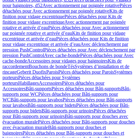
pour baignoires, d52
Avec actionnement par poignée rotative
Pièces
détachées pour Avec actionnement par poignée rotative
Kits de
finition pour vidage excentrique
Pièces détachées pour Kits de
finition pour vidage excentrique
Avec actionnement par poignée
rotative et arrivée d’eau
Pièces détachées pour Avec actionnement
par poignée rotative et arrivée d’eau
Kits de finition pour vidage
excentrique et arrivée d’eau
Pièces détachées pour Kits de finition
pour vidage excentrique et arrivée d’eau
Avec déclenchement par
pression PushControl
Pièces détachées pour Avec déclenchement par
pression PushControl
Avec cache-bonde
Pièces détachées pour Avec
cache-bonde
Accessoires pour vidages pour baignoires
Kits de
raccordement
Bouchons de bonde
Tés
Systèmes d’installation et de
rinçage
Geberit Duofix
Parois
Pièces détachées pour Parois
Systèmes
porteurs
Pièces détachées pour Systèmes
porteurs
Habillages
Accessoires
Pièces détachées pour
Accessoires
Bâti-supports
Pièces détachées pour Bâti-supports
Bâti-
supports pour WC
Pièces détachées pour Bâti-supports pour
WC
Bâti-supports pour lavabos
Pièces détachées pour Bâti-supports
pour lavabos
Bâti-supports pour bidets
Pièces détachées pour Bâti-
supports pour bidets
Bâti-supports pour urinoirs
Pièces détachées
pour Bâti-supports pour urinoirs
Bâti-supports pour douches avec
évacuation murale
Pièces détachées pour Bâti-supports pour douches
avec évacuation murale
Bâti-supports pour douches et
baignoires
Pièces détachées pour Bâti-supports pour douches et