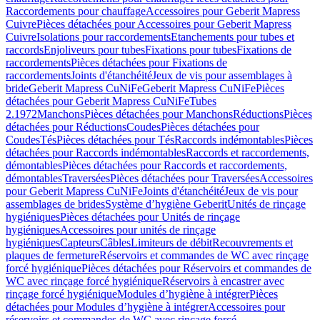
Raccordements pour chauffage
Accessoires pour Geberit Mapress
Cuivre
Pièces détachées pour Accessoires pour Geberit Mapress
Cuivre
Isolations pour raccordements
Etanchements pour tubes et
raccords
Enjoliveurs pour tubes
Fixations pour tubes
Fixations de
raccordements
Pièces détachées pour Fixations de
raccordements
Joints d'étanchéité
Jeux de vis pour assemblages à
bride
Geberit Mapress CuNiFe
Geberit Mapress CuNiFe
Pièces
détachées pour Geberit Mapress CuNiFe
Tubes
2.1972
Manchons
Pièces détachées pour Manchons
Réductions
Pièces
détachées pour Réductions
Coudes
Pièces détachées pour
Coudes
Tés
Pièces détachées pour Tés
Raccords indémontables
Pièces
détachées pour Raccords indémontables
Raccords et raccordements,
démontables
Pièces détachées pour Raccords et raccordements,
démontables
Traversées
Pièces détachées pour Traversées
Accessoires
pour Geberit Mapress CuNiFe
Joints d'étanchéité
Jeux de vis pour
assemblages de brides
Système d’hygiène Geberit
Unités de rinçage
hygiéniques
Pièces détachées pour Unités de rinçage
hygiéniques
Accessoires pour unités de rinçage
hygiéniques
Capteurs
Câbles
Limiteurs de débit
Recouvrements et
plaques de fermeture
Réservoirs et commandes de WC avec rinçage
forcé hygiénique
Pièces détachées pour Réservoirs et commandes de
WC avec rinçage forcé hygiénique
Réservoirs à encastrer avec
rinçage forcé hygiénique
Modules d’hygiène à intégrer
Pièces
détachées pour Modules d’hygiène à intégrer
Accessoires pour
réservoirs et commandes de WC avec rinçage forcé