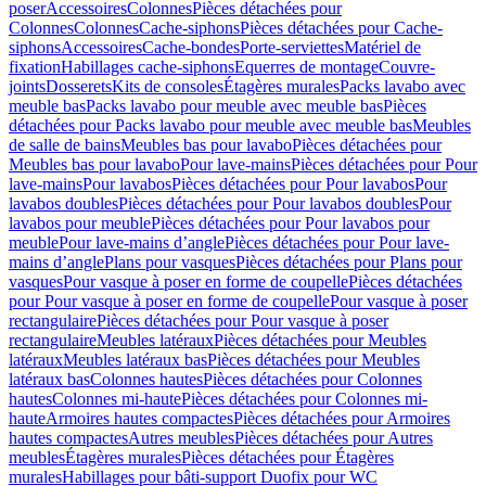
poser
Accessoires
Colonnes
Pièces détachées pour
Colonnes
Colonnes
Cache-siphons
Pièces détachées pour Cache-
siphons
Accessoires
Cache-bondes
Porte-serviettes
Matériel de
fixation
Habillages cache-siphons
Equerres de montage
Couvre-
joints
Dosserets
Kits de consoles
Étagères murales
Packs lavabo avec
meuble bas
Packs lavabo pour meuble avec meuble bas
Pièces
détachées pour Packs lavabo pour meuble avec meuble bas
Meubles
de salle de bains
Meubles bas pour lavabo
Pièces détachées pour
Meubles bas pour lavabo
Pour lave-mains
Pièces détachées pour Pour
lave-mains
Pour lavabos
Pièces détachées pour Pour lavabos
Pour
lavabos doubles
Pièces détachées pour Pour lavabos doubles
Pour
lavabos pour meuble
Pièces détachées pour Pour lavabos pour
meuble
Pour lave-mains d’angle
Pièces détachées pour Pour lave-
mains d’angle
Plans pour vasques
Pièces détachées pour Plans pour
vasques
Pour vasque à poser en forme de coupelle
Pièces détachées
pour Pour vasque à poser en forme de coupelle
Pour vasque à poser
rectangulaire
Pièces détachées pour Pour vasque à poser
rectangulaire
Meubles latéraux
Pièces détachées pour Meubles
latéraux
Meubles latéraux bas
Pièces détachées pour Meubles
latéraux bas
Colonnes hautes
Pièces détachées pour Colonnes
hautes
Colonnes mi-haute
Pièces détachées pour Colonnes mi-
haute
Armoires hautes compactes
Pièces détachées pour Armoires
hautes compactes
Autres meubles
Pièces détachées pour Autres
meubles
Étagères murales
Pièces détachées pour Étagères
murales
Habillages pour bâti-support Duofix pour WC