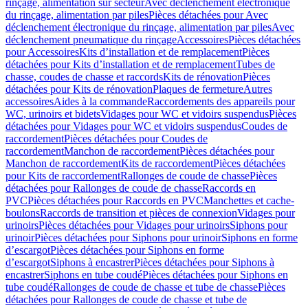
rinçage, alimentation sur secteur
Avec déclenchement électronique
du rinçage, alimentation par piles
Pièces détachées pour Avec
déclenchement électronique du rinçage, alimentation par piles
Avec
déclenchement pneumatique du rinçage
Accessoires
Pièces détachées
pour Accessoires
Kits d’installation et de remplacement
Pièces
détachées pour Kits d’installation et de remplacement
Tubes de
chasse, coudes de chasse et raccords
Kits de rénovation
Pièces
détachées pour Kits de rénovation
Plaques de fermeture
Autres
accessoires
Aides à la commande
Raccordements des appareils pour
WC, urinoirs et bidets
Vidages pour WC et vidoirs suspendus
Pièces
détachées pour Vidages pour WC et vidoirs suspendus
Coudes de
raccordement
Pièces détachées pour Coudes de
raccordement
Manchon de raccordement
Pièces détachées pour
Manchon de raccordement
Kits de raccordement
Pièces détachées
pour Kits de raccordement
Rallonges de coude de chasse
Pièces
détachées pour Rallonges de coude de chasse
Raccords en
PVC
Pièces détachées pour Raccords en PVC
Manchettes et cache-
boulons
Raccords de transition et pièces de connexion
Vidages pour
urinoirs
Pièces détachées pour Vidages pour urinoirs
Siphons pour
urinoir
Pièces détachées pour Siphons pour urinoir
Siphons en forme
d’escargot
Pièces détachées pour Siphons en forme
d’escargot
Siphons à encastrer
Pièces détachées pour Siphons à
encastrer
Siphons en tube coudé
Pièces détachées pour Siphons en
tube coudé
Rallonges de coude de chasse et tube de chasse
Pièces
détachées pour Rallonges de coude de chasse et tube de