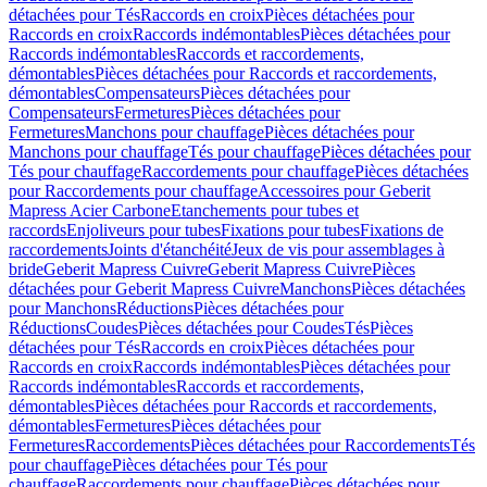
détachées pour Tés
Raccords en croix
Pièces détachées pour
Raccords en croix
Raccords indémontables
Pièces détachées pour
Raccords indémontables
Raccords et raccordements,
démontables
Pièces détachées pour Raccords et raccordements,
démontables
Compensateurs
Pièces détachées pour
Compensateurs
Fermetures
Pièces détachées pour
Fermetures
Manchons pour chauffage
Pièces détachées pour
Manchons pour chauffage
Tés pour chauffage
Pièces détachées pour
Tés pour chauffage
Raccordements pour chauffage
Pièces détachées
pour Raccordements pour chauffage
Accessoires pour Geberit
Mapress Acier Carbone
Etanchements pour tubes et
raccords
Enjoliveurs pour tubes
Fixations pour tubes
Fixations de
raccordements
Joints d'étanchéité
Jeux de vis pour assemblages à
bride
Geberit Mapress Cuivre
Geberit Mapress Cuivre
Pièces
détachées pour Geberit Mapress Cuivre
Manchons
Pièces détachées
pour Manchons
Réductions
Pièces détachées pour
Réductions
Coudes
Pièces détachées pour Coudes
Tés
Pièces
détachées pour Tés
Raccords en croix
Pièces détachées pour
Raccords en croix
Raccords indémontables
Pièces détachées pour
Raccords indémontables
Raccords et raccordements,
démontables
Pièces détachées pour Raccords et raccordements,
démontables
Fermetures
Pièces détachées pour
Fermetures
Raccordements
Pièces détachées pour Raccordements
Tés
pour chauffage
Pièces détachées pour Tés pour
chauffage
Raccordements pour chauffage
Pièces détachées pour