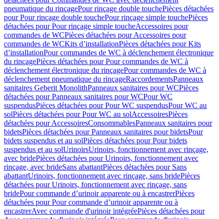
pneumatique du rinçage
Pour rinçage double touche
Pièces détachées
pour Pour rinçage double touche
Pour rinçage simple touche
Pièces
détachées pour Pour rinçage simple touche
Accessoires pour
commandes de WC
Pièces détachées pour Accessoires pour
commandes de WC
Kits d’installation
Pièces détachées pour Kits
d’installation
Pour commandes de WC à déclenchement électronique
du rinçage
Pièces détachées pour Pour commandes de WC à
déclenchement électronique du rinçage
Pour commandes de WC à
déclenchement pneumatique du rinçage
Raccordements
Panneaux
sanitaires Geberit Monolith
Panneaux sanitaires pour WC
Pièces
détachées pour Panneaux sanitaires pour WC
Pour WC
suspendus
Pièces détachées pour Pour WC suspendus
Pour WC au
sol
Pièces détachées pour Pour WC au sol
Accessoires
Pièces
détachées pour Accessoires
Consommables
Panneaux sanitaires pour
bidets
Pièces détachées pour Panneaux sanitaires pour bidets
Pour
bidets suspendus et au sol
Pièces détachées pour Pour bidets
suspendus et au sol
Urinoirs
Urinoirs, fonctionnement avec rinçage,
avec bride
Pièces détachées pour Urinoirs, fonctionnement avec
rinçage, avec bride
Sans abattant
Pièces détachées pour Sans
abattant
Urinoirs, fonctionnement avec rinçage, sans bride
Pièces
détachées pour Urinoirs, fonctionnement avec rinçage, sans
bride
Pour commande d’urinoir apparente ou à encastrer
Pièces
détachées pour Pour commande d’urinoir apparente ou à
encastrer
Avec commande d'urinoir intégrée
Pièces détachées pour