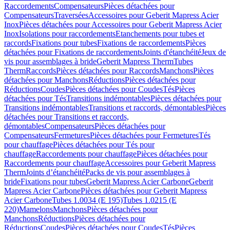
Raccordements
Compensateurs
Pièces détachées pour
Compensateurs
Traversées
Accessoires pour Geberit Mapress Acier
Inox
Pièces détachées pour Accessoires pour Geberit Mapress Acier
Inox
Isolations pour raccordements
Etanchements pour tubes et
raccords
Fixations pour tubes
Fixations de raccordements
Pièces
détachées pour Fixations de raccordements
Joints d'étanchéité
Jeux de
vis pour assemblages à bride
Geberit Mapress Therm
Tubes
Therm
Raccords
Pièces détachées pour Raccords
Manchons
Pièces
détachées pour Manchons
Réductions
Pièces détachées pour
Réductions
Coudes
Pièces détachées pour Coudes
Tés
Pièces
détachées pour Tés
Transitions indémontables
Pièces détachées pour
Transitions indémontables
Transitions et raccords, démontables
Pièces
détachées pour Transitions et raccords,
démontables
Compensateurs
Pièces détachées pour
Compensateurs
Fermetures
Pièces détachées pour Fermetures
Tés
pour chauffage
Pièces détachées pour Tés pour
chauffage
Raccordements pour chauffage
Pièces détachées pour
Raccordements pour chauffage
Accessoires pour Geberit Mapress
Therm
Joints d’étanchéité
Packs de vis pour assemblages à
bride
Fixations pour tubes
Geberit Mapress Acier Carbone
Geberit
Mapress Acier Carbone
Pièces détachées pour Geberit Mapress
Acier Carbone
Tubes 1.0034 (E 195)
Tubes 1.0215 (E
220)
Mamelons
Manchons
Pièces détachées pour
Manchons
Réductions
Pièces détachées pour
Réductions
Coudes
Pièces détachées pour Coudes
Tés
Pièces