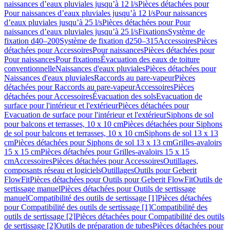
naissances d’eaux pluviales jusqu’à 12 l/s
Pièces détachées pour
Pour naissances d’eaux pluviales jusqu’à 12 l/s
Pour naissances
d’eaux pluviales jusqu’à 25 l/s
Pièces détachées pour Pour
naissances d’eaux pluviales jusqu’à 25 l/s
Fixations
Système de
fixation d40–200
Système de fixation d250–315
Accessoires
Pièces
détachées pour Accessoires
Pour naissances
Pièces détachées pour
Pour naissances
Pour fixations
Évacuation des eaux de toiture
conventionnelle
Naissances d'eaux pluviales
Pièces détachées pour
Naissances d'eaux pluviales
Raccords au pare-vapeur
Pièces
détachées pour Raccords au pare-vapeur
Accessoires
Pièces
détachées pour Accessoires
Évacuation des sols
Evacuation de
surface pour l'intérieur et l'extérieur
Pièces détachées pour
Evacuation de surface pour l'intérieur et l'extérieur
Siphons de sol
pour balcons et terrasses, 10 x 10 cm
Pièces détachées pour Siphons
de sol pour balcons et terrasses, 10 x 10 cm
Siphons de sol 13 x 13
cm
Pièces détachées pour Siphons de sol 13 x 13 cm
Grilles-avaloirs
15 x 15 cm
Pièces détachées pour Grilles-avaloirs 15 x 15
cm
Accessoires
Pièces détachées pour Accessoires
Outillages,
composants réseau et logiciels
Outillages
Outils pour Geberit
FlowFit
Pièces détachées pour Outils pour Geberit FlowFit
Outils de
sertissage manuel
Pièces détachées pour Outils de sertissage
manuel
Compatibilité des outils de sertissage [1]
Pièces détachées
pour Compatibilité des outils de sertissage [1]
Compatibilité des
outils de sertissage [2]
Pièces détachées pour Compatibilité des outils
de sertissage [2]
Outils de préparation de tubes
Pièces détachées pour