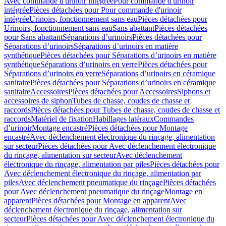
Avec commande d'urinoir intégrée
Pour commande d'urinoir
intégrée
Pièces détachées pour Pour commande d'urinoir
intégrée
Urinoirs, fonctionnement sans eau
Pièces détachées pour
Urinoirs, fonctionnement sans eau
Sans abattant
Pièces détachées
pour Sans abattant
Séparations d’urinoirs
Pièces détachées pour
Séparations d’urinoirs
Séparations d’urinoirs en matière
synthétique
Pièces détachées pour Séparations d’urinoirs en matière
synthétique
Séparations d’urinoirs en verre
Pièces détachées pour
Séparations d’urinoirs en verre
Séparations d’urinoirs en céramique
sanitaire
Pièces détachées pour Séparations d’urinoirs en céramique
sanitaire
Accessoires
Pièces détachées pour Accessoires
Siphons et
accessoires de siphon
Tubes de chasse, coudes de chasse et
raccords
Pièces détachées pour Tubes de chasse, coudes de chasse et
raccords
Matériel de fixation
Habillages latéraux
Commandes
dʼurinoir
Montage encastré
Pièces détachées pour Montage
encastré
Avec déclenchement électronique du rinçage, alimentation
sur secteur
Pièces détachées pour Avec déclenchement électronique
du rinçage, alimentation sur secteur
Avec déclenchement
électronique du rinçage, alimentation par piles
Pièces détachées pour
Avec déclenchement électronique du rinçage, alimentation par
piles
Avec déclenchement pneumatique du rinçage
Pièces détachées
pour Avec déclenchement pneumatique du rinçage
Montage en
apparent
Pièces détachées pour Montage en apparent
Avec
déclenchement électronique du rinçage, alimentation sur
secteur
Pièces détachées pour Avec déclenchement électronique du