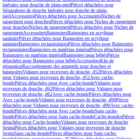
latérales pour douche de plain-pied
Pièces détachées pour
Séparations de douche latérales pour douche de plain-
pied
Accessoires
Pièces détachées pour Accessoires
Niches de
rangement pour douches
Pièces détachées pour Niches de rangement
pour douches
Niches de rangement
Pièces détachées pour Niches de
rangement
Accessoires
Baignoires
Baignoires en acrylique
sanitaire
Pièces détachées pour Baignoires en acrylique
sanitaire
Baignoires rectangulaires
Pièces détachées pour Baignoires
rectangulaires
Baignoires en matériau minéral
Pièces détachées pour
Baignoires en matériau minéral
Baignoires pour bébés
Pièces
détachées pour Baignoires pour bébés
Accessoires
Kits de
réparation
Raccordements des appareils pour douches et
baignoires
Vidages pour receveurs de douche, d52
Pièces détachées
pour Vidages pour receveurs de douche, d52
Avec cache-
bonde
Pièces détachées pour Avec cache-bonde
Vidages pour
receveurs de douche, d62
Pièces détachées pour Vidages pour
receveurs de douche, d62
Avec cache-bonde
Pièces détachées pour
Avec cache-bonde
Vidages pour receveurs de douche, d90
Pièces
détachées pour Vidages pour receveurs de douche, d90
Avec cache-
bonde
Pièces détachées pour Avec cache-bonde
Sans cache-
bonde
Pièces détachées pour Sans cache-bonde
Cache-bondes
Pièces
détachées pour Cache-bondes
Vidages pour receveurs de douche
Sestra
Pièces détachées pour Vidages pour receveurs de douche
Sestra
Sans cache-bonde
Pièces détachées pour Sans cache-
bonde
Vidages pour baignoires, d52
Pièces détachées pour Vidages