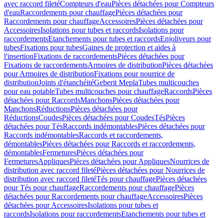
avec raccord fileté
Compteurs d'eau
Pièces détachées pour Compteurs
d'eau
Raccordements pour chauffage
Pièces détachées pour
Raccordements pour chauffage
Accessoires
Pièces détachées pour
Accessoires
Isolations pour tubes et raccords
Isolations pour
raccordements
Etanchements pour tubes et raccords
Enjoliveurs pour
tubes
Fixations pour tubes
Gaines de protection et aides à
l'insertion
Fixations de raccordements
Pièces détachées pour
Fixations de raccordements
Armoires de distribution
Pièces détachées
pour Armoires de distribution
Fixations pour nourrice de
distribution
Joints d'étanchéité
Geberit Mepla
Tubes multicouches
pour eau potable
Tubes multicouches pour chauffage
Raccords
Pièces
détachées pour Raccords
Manchons
Pièces détachées pour
Manchons
Réductions
Pièces détachées pour
Réductions
Coudes
Pièces détachées pour Coudes
Tés
Pièces
détachées pour Tés
Raccords indémontables
Pièces détachées pour
Raccords indémontables
Raccords et raccordements,
démontables
Pièces détachées pour Raccords et raccordements,
démontables
Fermetures
Pièces détachées pour
Fermetures
Appliques
Pièces détachées pour Appliques
Nourrices de
distribution avec raccord fileté
Pièces détachées pour Nourrices de
distribution avec raccord fileté
Tés pour chauffage
Pièces détachées
pour Tés pour chauffage
Raccordements pour chauffage
Pièces
détachées pour Raccordements pour chauffage
Accessoires
Pièces
détachées pour Accessoires
Isolations pour tubes et
raccords
Isolations pour raccordements
Etanchements pour tubes et