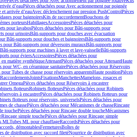
tive
Pièces détachées pour Avec actionnement par poignée rotative
Kits
rrivée d’eau
Pièces détachées pour Avec actionnement par poignée
 et arrivée d’eau
Avec déclenchement par pression PushControl
Pièces
idages pour baignoires
Kits de raccordement
Bouchons de
tèmes porteurs
Habillages
Accessoires
Pièces détachées pour
rts pour lavabos
Pièces détachées pour Bâti-supports pour
ts pour urinoirs
Bâti-supports pour douches avec évacuation
our Bâti-supports pour douches et baignoires
Bâti-supports pour
es pour Bâti-supports pour déversoirs muraux
Bâti-supports pour
Bâti-supports pour machines à laver et lave-vaisselle
Bâti-supports
ports pour éviers
Accessoires
Pièces détachées pour
 en matière synthétique
Attenant
Pièces détachées pour Attenant
Haute
s pour WC, en céramique sanitaire
Pièces détachées pour Réservoirs
 pour Tubes de chasse pour réservoirs apparents
Haute position
Pièces
r Raccordements
Joints
Fixations
Manchettes
Mamelons, rosaces et
astrer Omega
Pièces détachées pour Réservoirs à encastrer
inets flotteurs
Robinets flotteurs
Pièces détachées pour Robinets
réservoirs à encastrer
Pièces détachées pour Robinets flotteurs pour
inets flotteurs pour réservoirs, universels
Pièces détachées pour
mes de chasse
Pièces détachées pour Mécanismes de chasse
Rinçage
le touche
Pièces détachées pour Rinçage double touche
Mécanismes
e
Rinçage simple touche
Pièces détachées pour Rinçage simple
s ML
Tubes ML pour chauffage
Raccords
Pièces détachées pour
raccords, démontables
Fermetures
Boîtes de
s de distribution avec raccord fileté
Nourrice de distribution avec