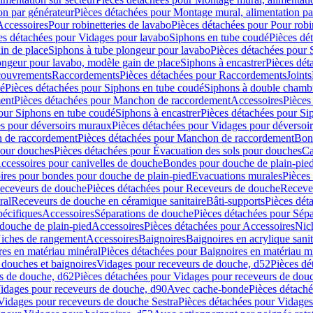
on par générateur
Pièces détachées pour Montage mural, alimentation pa
Accessoires
Pour robinetteries de lavabo
Pièces détachées pour Pour robi
es détachées pour Vidages pour lavabo
Siphons en tube coudé
Pièces dé
in de place
Siphons à tube plongeur pour lavabo
Pièces détachées pour 
ongeur pour lavabo, modèle gain de place
Siphons à encastrer
Pièces dét
ouvrements
Raccordements
Pièces détachées pour Raccordements
Joints
dé
Pièces détachées pour Siphons en tube coudé
Siphons à double chamb
ent
Pièces détachées pour Manchon de raccordement
Accessoires
Pièces
our Siphons en tube coudé
Siphons à encastrer
Pièces détachées pour Sip
s pour déversoirs muraux
Pièces détachées pour Vidages pour déversoi
 de raccordement
Pièces détachées pour Manchon de raccordement
Bon
pour douches
Pièces détachées pour Évacuation des sols pour douches
Ca
ccessoires pour canivelles de douche
Bondes pour douche de plain-pie
ires pour bondes pour douche de plain-pied
Evacuations murales
Pièces
eceveurs de douche
Pièces détachées pour Receveurs de douche
Receve
ral
Receveurs de douche en céramique sanitaire
Bâti-supports
Pièces dét
pécifiques
Accessoires
Séparations de douche
Pièces détachées pour Sép
 douche de plain-pied
Accessoires
Pièces détachées pour Accessoires
Nic
Niches de rangement
Accessoires
Baignoires
Baignoires en acrylique sanit
res en matériau minéral
Pièces détachées pour Baignoires en matériau m
douches et baignoires
Vidages pour receveurs de douche, d52
Pièces dé
s de douche, d62
Pièces détachées pour Vidages pour receveurs de dou
Vidages pour receveurs de douche, d90
Avec cache-bonde
Pièces détach
Vidages pour receveurs de douche Sestra
Pièces détachées pour Vidages