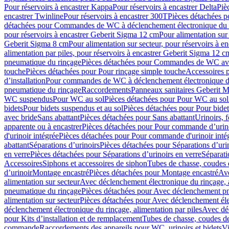
Pour réservoirs à encastrer Kappa
Pour réservoirs à encastrer Delta
Piè
encastrer Twinline
Pour réservoirs à encastrer 300T
Pièces détachées p
détachées pour Commandes de WC à déclenchement électronique du 
pour réservoirs à encastrer Geberit Sigma 12 cm
Pour alimentation sur
Geberit Sigma 8 cm
Pour alimentation sur secteur, pour réservoirs à 
alimentation par piles, pour réservoirs à encastrer Geberit Sigma 12 c
pneumatique du rinçage
Pièces détachées pour Commandes de WC ave
touche
Pièces détachées pour Pour rinçage simple touche
Accessoires
d’installation
Pour commandes de WC à déclenchement électronique d
pneumatique du rinçage
Raccordements
Panneaux sanitaires Geberit M
WC suspendus
Pour WC au sol
Pièces détachées pour Pour WC au sol
bidets
Pour bidets suspendus et au sol
Pièces détachées pour Pour bidet
avec bride
Sans abattant
Pièces détachées pour Sans abattant
Urinoirs, 
apparente ou à encastrer
Pièces détachées pour Pour commande d’urino
d'urinoir intégrée
Pièces détachées pour Pour commande d'urinoir inté
abattant
Séparations d’urinoirs
Pièces détachées pour Séparations d’uri
en verre
Pièces détachées pour Séparations d’urinoirs en verre
Séparati
Accessoires
Siphons et accessoires de siphon
Tubes de chasse, coudes 
dʼurinoir
Montage encastré
Pièces détachées pour Montage encastré
Ave
alimentation sur secteur
Avec déclenchement électronique du rinçage, a
pneumatique du rinçage
Pièces détachées pour Avec déclenchement p
alimentation sur secteur
Pièces détachées pour Avec déclenchement élec
déclenchement électronique du rinçage, alimentation par piles
Avec dé
pour Kits d’installation et de remplacement
Tubes de chasse, coudes de
commande
Raccordements des appareils pour WC, urinoirs et bidets
Vi