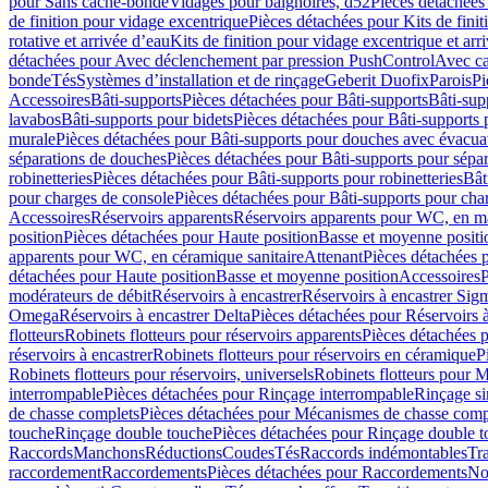
pour Sans cache-bonde
Vidages pour baignoires, d52
Pièces détachées
de finition pour vidage excentrique
Pièces détachées pour Kits de fini
rotative et arrivée d’eau
Kits de finition pour vidage excentrique et arr
détachées pour Avec déclenchement par pression PushControl
Avec c
bonde
Tés
Systèmes d’installation et de rinçage
Geberit Duofix
Parois
Pi
Accessoires
Bâti-supports
Pièces détachées pour Bâti-supports
Bâti-su
lavabos
Bâti-supports pour bidets
Pièces détachées pour Bâti-supports 
murale
Pièces détachées pour Bâti-supports pour douches avec évacua
séparations de douches
Pièces détachées pour Bâti-supports pour sépa
robinetteries
Pièces détachées pour Bâti-supports pour robinetteries
Bât
pour charges de console
Pièces détachées pour Bâti-supports pour cha
Accessoires
Réservoirs apparents
Réservoirs apparents pour WC, en ma
position
Pièces détachées pour Haute position
Basse et moyenne positi
apparents pour WC, en céramique sanitaire
Attenant
Pièces détachées 
détachées pour Haute position
Basse et moyenne position
Accessoires
P
modérateurs de débit
Réservoirs à encastrer
Réservoirs à encastrer Sig
Omega
Réservoirs à encastrer Delta
Pièces détachées pour Réservoirs à
flotteurs
Robinets flotteurs pour réservoirs apparents
Pièces détachées p
réservoirs à encastrer
Robinets flotteurs pour réservoirs en céramique
P
Robinets flotteurs pour réservoirs, universels
Robinets flotteurs pour 
interrompable
Pièces détachées pour Rinçage interrompable
Rinçage s
de chasse complets
Pièces détachées pour Mécanismes de chasse comp
touche
Rinçage double touche
Pièces détachées pour Rinçage double 
Raccords
Manchons
Réductions
Coudes
Tés
Raccords indémontables
Tra
raccordement
Raccordements
Pièces détachées pour Raccordements
Nou