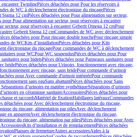
à encastrer Twinline
Pièces détachées pour Pour les réservoirs à
es de WC à déclenchement électronique du rinçage
Pièces
rit Sigma 12 cm
Pièces détachées pour Pour alimentation sur secteur,
 pour Pour alimentation sur secteur, pour réservoirs à encastrer
ur secteur, pour réservoirs à encastrer Geberit Omega 12 cm
Pour
encastrer Geberit Sigma 12 cm
Commandes de WC avec déclenchement
ièces détachées pour Pour rinçage double touche
Pour rinçage simple
mandes de WC
Kits d’installation
Pièces détachées pour Kits
nt électronique du rinçage
Pour commandes de WC à déclenchement
anitaires pour WC
Pour WC suspendus
Pièces détachées pour Pour
sanitaires pour bidets
Pièces détachées pour Panneaux sanitaires pour
ec bride
Pièces détachées pour Urinoirs, fonctionnement avec rinçage,
 fonctionnement avec rinçage, sans bride
Pour commande d’urinoir
étachées pour Avec commande d'urinoir intégrée
Pour commande
fonctionnement sans eau
Sans abattant
Pièces détachées pour Sans
 Séparations d’urinoirs en matière synthétique
Séparations d’urinoirs
d’urinoirs en céramique sanitaire
Accessoires
Pièces détachées pour
chasse et raccords
Matériel de fixation
Habillages latéraux
Commandes
es détachées pour Avec déclenchement électronique du rinçage,
ique du rinçage, alimentation par piles
Avec déclenchement
age en apparent
Avec déclenchement électronique du rinçage,
onique du rinçage, alimentation par piles
Pièces détachées pour Avec
 Accessoires
Kits d’installation et de remplacement
Pièces détachées
novation
Plaques de fermeture
Autres accessoires
Aides à la
ur WC et vidoirs suspendus
Coudes de raccordement
Pièces détachées