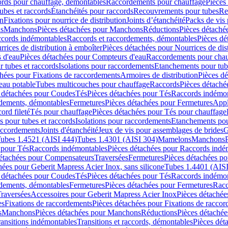
cords pour chauffage, démontables
Raccordements pour chauffage
Pièces
ubes et raccords
Étanchéités pour raccords
Recouvrements pour tubes
Re
on
Fixations pour nourrice de distribution
Joints d’étanchéité
Packs de vis
ds
Manchons
Pièces détachées pour Manchons
Réductions
Pièces détaché
ccords indémontables
Raccords et raccordements, démontables
Pièces dé
rrices de distribution à emboîter
Pièces détachées pour Nourrices de dis
 d'eau
Pièces détachées pour Compteurs d'eau
Raccordements pour chau
r tubes et raccords
Isolations pour raccordements
Etanchements pour tube
chées pour Fixations de raccordements
Armoires de distribution
Pièces dé
eau potable
Tubes multicouches pour chauffage
Raccords
Pièces détaché
 détachées pour Coudes
Tés
Pièces détachées pour Tés
Raccords indémon
rdements, démontables
Fermetures
Pièces détachées pour Fermetures
Appl
ord fileté
Tés pour chauffage
Pièces détachées pour Tés pour chauffage
ns pour tubes et raccords
Isolations pour raccordements
Etanchements pour
raccordements
Joints d'étanchéité
Jeux de vis pour assemblages de brides
G
ubes 1.4521 (AISI 444)
Tubes 1.4301 (AISI 304)
Mamelons
Manchons
 pour Tés
Raccords indémontables
Pièces détachées pour Raccords indé
détachées pour Compensateurs
Traversées
Fermetures
Pièces détachées po
hées pour Geberit Mapress Acier Inox, sans silicone
Tubes 1.4401 (AISI
 détachées pour Coudes
Tés
Pièces détachées pour Tés
Raccords indémon
rdements, démontables
Fermetures
Pièces détachées pour Fermetures
Racc
raversées
Accessoires pour Geberit Mapress Acier Inox
Pièces détachée
es
Fixations de raccordements
Pièces détachées pour Fixations de racco
s
Manchons
Pièces détachées pour Manchons
Réductions
Pièces détachée
ransitions indémontables
Transitions et raccords, démontables
Pièces dét