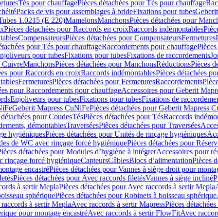
etures
Tés pour chauffage
Pièces détachées pour Tés pour chauffage
Rac
chéité
Packs de vis pour assemblages à bride
Fixations pour tubes
Geberi
Tubes 1.0215 (E 220)
Mamelons
Manchons
Pièces détachées pour Manc
ix
Pièces détachées pour Raccords en croix
Raccords indémontables
Pièc
tables
Compensateurs
Pièces détachées pour Compensateurs
Fermetures
étachées pour Tés pour chauffage
Raccordements pour chauffage
Pièces
njoliveurs pour tubes
Fixations pour tubes
Fixations de raccordements
Jo
s Cuivre
Manchons
Pièces détachées pour Manchons
Réductions
Pièces d
ées pour Raccords en croix
Raccords indémontables
Pièces détachées po
tables
Fermetures
Pièces détachées pour Fermetures
Raccordements
Pièc
ées pour Raccordements pour chauffage
Accessoires pour Geberit Mapr
ords
Enjoliveurs pour tubes
Fixations pour tubes
Fixations de raccordeme
NiFe
Geberit Mapress CuNiFe
Pièces détachées pour Geberit Mapress 
 détachées pour Coudes
Tés
Pièces détachées pour Tés
Raccords indémon
rdements, démontables
Traversées
Pièces détachées pour Traversées
Acces
age hygiéniques
Pièces détachées pour Unités de rinçage hygiéniques
Acc
des de WC avec rinçage forcé hygiénique
Pièces détachées pour Réser
Pièces détachées pour Modules d’hygiène à intégrer
Accessoires pour r
 rinçage forcé hygiénique
Capteurs
Câbles
Blocs d’alimentation
Pièces d
montage encastré
Pièces détachées pour Vannes à siège droit pour monta
letés
Pièces détachées pour Avec raccords filetés
Vannes à siège incliné
P
ords à sertir Mepla
Pièces détachées pour Avec raccords à sertir Mepla
boisseau sphérique
Pièces détachées pour Robinets à boisseau sphérique
raccords à sertir Mepla
Avec raccords à sertir Mapress
Pièces détachées
érique pour montage encastré
Avec raccords à sertir FlowFit
Avec raccord