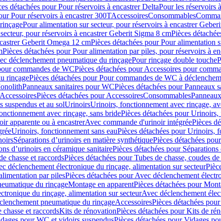
ces détachées pour Pour réservoirs à encastrer Delta
Pour les réservoirs 
our Pour réservoirs à encastrer 300T
Accessoires
Consommables
Command
rinçage
Pour alimentation sur secteur, pour réservoirs à encastrer Gebe
 secteur, pour réservoirs à encastrer Geberit Sigma 8 cm
Pièces détachées
encastrer Geberit Omega 12 cm
Pièces détachées pour Pour alimentation s
m
Pièces détachées pour Pour alimentation par piles, pour réservoirs à 
c déclenchement pneumatique du rinçage
Pour rinçage double touche
P
 pour commandes de WC
Pièces détachées pour Accessoires pour com
u rinçage
Pièces détachées pour Pour commandes de WC à déclencheme
onolith
Panneaux sanitaires pour WC
Pièces détachées pour Panneaux s
Accessoires
Pièces détachées pour Accessoires
Consommables
Panneaux 
s suspendus et au sol
Urinoirs
Urinoirs, fonctionnement avec rinçage, av
fonctionnement avec rinçage, sans bride
Pièces détachées pour Urinoirs,
ir apparente ou à encastrer
Avec commande d'urinoir intégrée
Pièces d
grée
Urinoirs, fonctionnement sans eau
Pièces détachées pour Urinoirs, 
noirs
Séparations d’urinoirs en matière synthétique
Pièces détachées pour
ons d’urinoirs en céramique sanitaire
Pièces détachées pour Séparations 
de chasse et raccords
Pièces détachées pour Tubes de chasse, coudes de 
c déclenchement électronique du rinçage, alimentation sur secteur
Pièc
limentation par piles
Pièces détachées pour Avec déclenchement électron
neumatique du rinçage
Montage en apparent
Pièces détachées pour Mont
tronique du rinçage, alimentation sur secteur
Avec déclenchement électr
clenchement pneumatique du rinçage
Accessoires
Pièces détachées pour
 chasse et raccords
Kits de rénovation
Pièces détachées pour Kits de ré
dages pour WC et vidoirs suspendus
Pièces détachées pour Vidages po