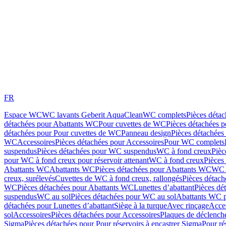
FR
Espace WC
WC lavants Geberit AquaClean
WC complets
Pièces déta
détachées pour Abattants WC
Pour cuvettes de WC
Pièces détachées 
détachées pour Pour cuvettes de WC
Panneau design
Pièces détachées
WC
Accessoires
Pièces détachées pour Accessoires
Pour WC complets
suspendus
Pièces détachées pour WC suspendus
WC à fond creux
Pièc
pour WC à fond creux pour réservoir attenant
WC à fond creux
Pièces
Abattants WC
Abattants WC
Pièces détachées pour Abattants WC
WC 
creux, surélevés
Cuvettes de WC à fond creux, rallongés
Pièces détach
WC
Pièces détachées pour Abattants WC
Lunettes d’abattant
Pièces dé
suspendus
WC au sol
Pièces détachées pour WC au sol
Abattants WC p
détachées pour Lunettes d’abattant
Siège à la turque
Avec rinçage
Acce
sol
Accessoires
Pièces détachées pour Accessoires
Plaques de déclenc
Sigma
Pièces détachées pour Pour réservoirs à encastrer Sigma
Pour ré