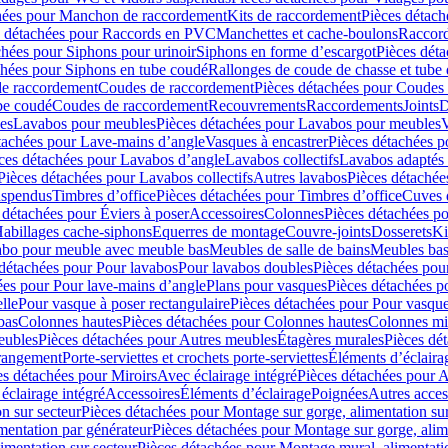
hées pour Manchon de raccordement
Kits de raccordement
Pièces détach
s détachées pour Raccords en PVC
Manchettes et cache-boulons
Raccord
chées pour Siphons pour urinoir
Siphons en forme d’escargot
Pièces dét
chées pour Siphons en tube coudé
Rallonges de coude de chasse et tube 
de raccordement
Coudes de raccordement
Pièces détachées pour Coudes
be coudé
Coudes de raccordement
Recouvrements
Raccordements
Joints
D
es
Lavabos pour meubles
Pièces détachées pour Lavabos pour meubles
V
tachées pour Lave-mains d’angle
Vasques à encastrer
Pièces détachées p
ces détachées pour Lavabos d’angle
Lavabos collectifs
Lavabos adapté
Pièces détachées pour Lavabos collectifs
Autres lavabos
Pièces détachée
uspendus
Timbres dʼoffice
Pièces détachées pour Timbres dʼoffice
Cuves d
 détachées pour Éviers à poser
Accessoires
Colonnes
Pièces détachées p
abillages cache-siphons
Equerres de montage
Couvre-joints
Dosserets
Ki
vabo pour meuble avec meuble bas
Meubles de salle de bains
Meubles bas
 détachées pour Pour lavabos
Pour lavabos doubles
Pièces détachées pou
ées pour Pour lave-mains d’angle
Plans pour vasques
Pièces détachées p
lle
Pour vasque à poser rectangulaire
Pièces détachées pour Pour vasque
bas
Colonnes hautes
Pièces détachées pour Colonnes hautes
Colonnes mi
eubles
Pièces détachées pour Autres meubles
Étagères murales
Pièces dé
 rangement
Porte-serviettes et crochets porte-serviettes
Éléments d’éclaira
es détachées pour Miroirs
Avec éclairage intégré
Pièces détachées pour A
éclairage intégré
Accessoires
Éléments d’éclairage
Poignées
Autres acces
n sur secteur
Pièces détachées pour Montage sur gorge, alimentation sur
mentation par générateur
Pièces détachées pour Montage sur gorge, alim
imentation sur secteur
Pièces détachées pour Montage mural, alimentatio