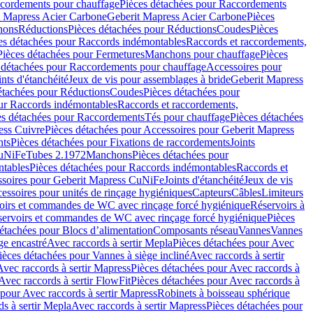
cordements pour chauffage
Pièces détachées pour Raccordements
t Mapress Acier Carbone
Geberit Mapress Acier Carbone
Pièces
hons
Réductions
Pièces détachées pour Réductions
Coudes
Pièces
es détachées pour Raccords indémontables
Raccords et raccordements,
Pièces détachées pour Fermetures
Manchons pour chauffage
Pièces
 détachées pour Raccordements pour chauffage
Accessoires pour
ints d'étanchéité
Jeux de vis pour assemblages à bride
Geberit Mapress
étachées pour Réductions
Coudes
Pièces détachées pour
ur Raccords indémontables
Raccords et raccordements,
es détachées pour Raccordements
Tés pour chauffage
Pièces détachées
ess Cuivre
Pièces détachées pour Accessoires pour Geberit Mapress
nts
Pièces détachées pour Fixations de raccordements
Joints
CuNiFe
Tubes 2.1972
Manchons
Pièces détachées pour
tables
Pièces détachées pour Raccords indémontables
Raccords et
soires pour Geberit Mapress CuNiFe
Joints d'étanchéité
Jeux de vis
essoires pour unités de rinçage hygiéniques
Capteurs
Câbles
Limiteurs
voirs et commandes de WC avec rinçage forcé hygiénique
Réservoirs à
éservoirs et commandes de WC avec rinçage forcé hygiénique
Pièces
étachées pour Blocs d’alimentation
Composants réseau
Vannes
Vannes
ge encastré
Avec raccords à sertir Mepla
Pièces détachées pour Avec
ièces détachées pour Vannes à siège incliné
Avec raccords à sertir
Avec raccords à sertir Mapress
Pièces détachées pour Avec raccords à
Avec raccords à sertir FlowFit
Pièces détachées pour Avec raccords à
 pour Avec raccords à sertir Mapress
Robinets à boisseau sphérique
s à sertir Mepla
Avec raccords à sertir Mapress
Pièces détachées pour