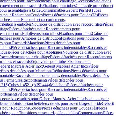
 détachées pour Raccordements pour chauffage
Accessoires
Isolations
couvrement pour raccords
Fixations pour tubes
Gaines de protection et
 pour assemblages à bride
Consommables
Geberit PushFit
Tubes
es pour Réductions
Coudes
Pièces détachées pour Coudes
Tés
Pièces
tachées pour Raccords et raccordements,
tribution à emboîter
Nourrices de distribution avec raccord fileté
Pièces
ffage
Pièces détachées pour Raccordements pour
s et raccords
Enjoliveurs pour tubes
Fixations pour tubes
Gaines de
tachées pour Armoires de distribution
Fixations pour nourrice de
es pour Raccords
Manchons
Pièces détachées pour
tables
Pièces détachées pour Raccords indémontables
Raccords et
iques
Pièces détachées pour Appliques
Nourrices de distribution avec
Raccordements pour chauffage
Pièces détachées pour Raccordements
 tubes et raccords
Enjoliveurs pour tubes
Fixations pour
eberit Mapress Acier Inox
Geberit Mapress Acier Inox
Pièces
Pièces détachées pour Manchons
Réductions
Pièces détachées pour
montables
Raccords et raccordements, démontables
Pièces détachées
ur Fermetures
Raccordements
Pièces détachées pour
 316)
Tubes 1.4521 (AISI 444)
Manchons
Pièces détachées pour
tables
Pièces détachées pour Raccords indémontables
Raccords et
ordements
Pièces détachées pour
s pour Accessoires pour Geberit Mapress Acier Inox
Isolations pour
rdements
Joints d'étanchéité
Jeux de vis pour assemblages à bride
Geberit
s pour Réductions
Coudes
Pièces détachées pour Coudes
Tés
Pièces
achées pour Transitions et raccords, démontables
Compensateurs
Pièces