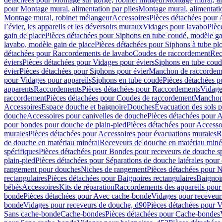
pour Montage mural, alimentation par piles
Montage mural, alimentati
Montage mural, robinet mélangeur
Accessoires
Pièces détachées pour 
l’évier, les appareils et les déversoirs muraux
Vidages pour lavabo
Pièc
gain de place
Pièces détachées pour Siphons en tube coudé, modèle ga
lavabo, modèle gain de place
Pièces détachées pour Siphons à tube pl
détachées pour Raccordements de lavabo
Coudes de raccordement
Rec
éviers
Pièces détachées pour Vidages pour éviers
Siphons en tube cou
évier
Pièces détachées pour Siphons pour évier
Manchon de raccordem
pour Vidages pour appareils
Siphons en tube coudé
Pièces détachées p
apparents
Raccordements
Pièces détachées pour Raccordements
Vidage
raccordement
Pièces détachées pour Coudes de raccordement
Manchon
Accessoires
Espace douche et baignoire
Douches
Évacuation des sols 
douche
Accessoires pour canivelles de douche
Pièces détachées pour A
pour bondes pour douche de plain-pied
Pièces détachées pour Accesso
murales
Pièces détachées pour Accessoires pour évacuations murales
R
de douche en matériau minéral
Receveurs de douche en matériau miné
spécifiques
Pièces détachées pour Bondes pour receveurs de douche s
plain-pied
Pièces détachées pour Séparations de douche latérales pour
rangement pour douches
Niches de rangement
Pièces détachées pour 
rectangulaires
Pièces détachées pour Baignoires rectangulaires
Baignoi
bébés
Accessoires
Kits de réparation
Raccordements des appareils pour 
bonde
Pièces détachées pour Avec cache-bonde
Vidages pour receveur
bonde
Vidages pour receveurs de douche, d90
Pièces détachées pour 
Sans cache-bonde
Cache-bondes
Pièces détachées pour Cache-bondes