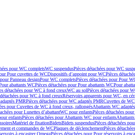
chées pour WC complets
WC suspendus
Pièces détachées pour WC susp
pour Pour cuvettes de WC
Dispositifs d’appoint pour WC
Pièces détaché
 pour Panneau design
Pour WC complets
Pièces détachées pour Pour W
Pour abattants WC
Pièces détachées pour Pour abattants WC
Pour abatt
es détachées pour WC à fond creux
WC au sol
Pièces détachées pour W
 détachées pour WC à fond creux
Réservoirs apparents pour WC, en cér
adaptés PMR
Pièces détachées pour WC adaptés PMR
Cuvettes de WC 
ées pour Cuvettes de WC à fond creux, rallongés
Abattants WC adapt
tachées pour Lunettes d’abattant
WC pour enfants
Pièces détachées pou
our enfants
Pièces détachées pour Abattants WC pour enfants
Abattant
ssoires
Matériel de fixation
Bidets
Bidets suspendus
Pièces détachées pou
hement et commandes de WC
Plaques de déclenchement
Pièces détachée
servoirs à encastrer Omega
Pièces détachées pour Pour réservoirs à enc