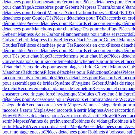
détachées pour Compensateurs
Fermetures
Pièces détachées pour Ferm
pour chauffage
Accessoires pour Geberit Mapress Therm
Joints d’étan
détachées pour Geberit Mapress Acier Carbone
Tubes 1.0034 (E 195)
détachées pour Coudes
Tés
Pièces détachées pour Tés
Raccords en cro
démontables
Pièces détachées pour Raccords et raccordements, démon
détachées pour Manchons pour chauffage
Tés pour chauffage
Pièces d
Geberit Mapress Acier Carbone
Etanchements pour tubes et raccords
E
Cuivre
Geberit Mapress Cuivre
Pièces détachées pour Geberit Mapres
Coudes
Tés
Pièces détachées pour Tés
Raccords en croix
Pièces détach
démontables
Pièces détachées pour Raccords et raccordements, démon
pour Tés pour chauffage
Raccordements pour chauffage
Pièces détach
Cuivre
Isolations pour raccordements
Etanchements pour tubes et racc
d'étanchéité
Jeux de vis pour assemblages à bride
Geberit Mapress Cu
Manchons
Réductions
Pièces détachées pour Réductions
Coudes
Pièces
raccordements, démontables
Pièces détachées pour Raccords et racco
pour assemblages de brides
Système d’hygiène Geberit
Unités de rinç
de débit
Recouvrements et plaques de fermeture
Réservoirs et comman
encastrer avec rinçage forcé hygiénique
Modules d’hygiène à intégrer
détachées pour Accessoires pour réservoirs et commandes de WC avec
à siège droit
Avec raccords à sertir Mapress
Vannes à siège droit pour 
raccords à sertir Mepla
Avec raccords à sertir Mapress
Avec raccords fi
FlowFit
Pièces détachées pour Avec raccords à sertir FlowFit
Avec racc
sertir Mapress
Vannes de prélèvement
Robinets de vidange
Robinets à 
sertir FlowFit
Avec raccords à sertir Mepla
Pièces détachées pour Avec 
pour montage encastré
Pièces détachées pour Robinets à boisseau sph