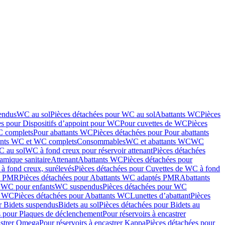
endus
WC au sol
Pièces détachées pour WC au sol
Abattants WC
Pièces
es pour Dispositifs d’appoint pour WC
Pour cuvettes de WC
Pièces
C complets
Pour abattants WC
Pièces détachées pour Pour abattants
ants WC et WC complets
Consommables
WC et abattants WC
WC
C au sol
WC à fond creux pour réservoir attenant
Pièces détachées
amique sanitaire
Attenant
Abattants WC
Pièces détachées pour
à fond creux, surélevés
Pièces détachées pour Cuvettes de WC à fond
és PMR
Pièces détachées pour Abattants WC adaptés PMR
Abattants
r WC pour enfants
WC suspendus
Pièces détachées pour WC
s WC
Pièces détachées pour Abattants WC
Lunettes d’abattant
Pièces
r Bidets suspendus
Bidets au sol
Pièces détachées pour Bidets au
s pour Plaques de déclenchement
Pour réservoirs à encastrer
astrer Omega
Pour réservoirs à encastrer Kappa
Pièces détachées pour