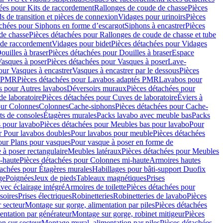
ées pour Kits de raccordement
Rallonges de coude de chasse
Pièces
s de transition et pièces de connexion
Vidages pour urinoirs
Pièces
achées pour Siphons en forme d’escargot
Siphons à encastrer
Pièces
de chasse
Pièces détachées pour Rallonges de coude de chasse et tube
 de raccordement
Vidages pour bidet
Pièces détachées pour Vidages
ouilles à braser
Pièces détachées pour Douilles à braser
Espace
asques à poser
Pièces détachées pour Vasques à poser
Lave-
our Vasques à encastrer
Vasques à encastrer par le dessous
Pièces
s PMR
Pièces détachées pour Lavabos adaptés PMR
Lavabos pour
s pour Autres lavabos
Déversoirs muraux
Pièces détachées pour
e laboratoire
Pièces détachées pour Cuves de laboratoire
Éviers à
our Colonnes
Colonnes
Cache-siphons
Pièces détachées pour Cache-
ts de consoles
Étagères murales
Packs lavabo avec meuble bas
Packs
 pour lavabo
Pièces détachées pour Meubles bas pour lavabo
Pour
r Pour lavabos doubles
Pour lavabos pour meuble
Pièces détachées
our Plans pour vasques
Pour vasque à poser en forme de
 à poser rectangulaire
Meubles latéraux
Pièces détachées pour Meubles
-haute
Pièces détachées pour Colonnes mi-haute
Armoires hautes
tachées pour Étagères murales
Habillages pour bâti-support Duofix
ge
Poignées
Jeux de pieds
Tableaux magnétiques
Prises
vec éclairage intégré
Armoires de toilette
Pièces détachées pour
soires
Prises électriques
Robinetteries
Robinetteries de lavabo
Pièces
 secteur
Montage sur gorge, alimentation par piles
Pièces détachées
entation par générateur
Montage sur gorge, robinet mitigeur
Pièces
n sur secteur
Montage mural, alimentation par piles
Pièces détachées