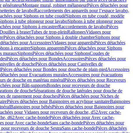
r générateur
Montage mural, robinet mélangeur
Pièces détachées pour
netteries de lavabo
Raccordements des appareils pour l’espace lavabo,
tachées pour Siphons en tube coudé
Siphons en tube coudé, modèle
Siphons à tube plongeur pour lavabo
Siphons à tube plongeur pour
achées pour Siphons à encastrer
Raccordements de lavabo
Pièces
Douilles à braser
Tubes de trop-plein
Rallonges
Vidages pour
re
Pièces détachées pour Siphons à double chambre
Siphons pour
 détachées pour Accessoires
Vidages pour appareils
Pièces détachées
hons à encastrer
Siphons apparents
Pièces détachées pour Siphons
rs muraux
Siphons
Pièces détachées pour Siphons
Coudes de
des
Pièces détachées pour Bondes
Accessoires
Pièces détachées pour
nivelles de douche
Pièces détachées pour Canivelles de
d
Pièces détachées pour Bondes pour douche de plain-pied
Accessoires
 détachées pour Evacuations murales
Accessoires pour évacuations
urs de douche en matériau minéral
Pièces détachées pour Receveurs
achées pour Bâti-supports
Bondes pour receveurs de douche
arations de douche
Séparations de douche latérales pour douche de
hes de rangement pour douches
Pièces détachées pour Niches de
aire
Pièces détachées pour Baignoires en acrylique sanitaire
Baignoires
inéral
Baignoires pour bébés
Pièces détachées pour Baignoires pour
tachées pour Vidages pour receveurs de douche, d52
Avec cache-
che, d62
Avec cache-bonde
Pièces détachées pour Avec cache-
ées pour Avec cache-bonde
Sans cache-bonde
Pièces détachées pour
 pour receveurs de douche Sestra
Sans cache-bonde
Pièces détachées