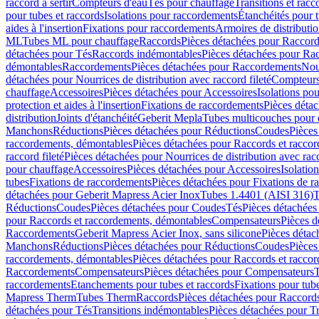
raccord à sertir
Compteurs d'eau
Tés pour chauffage
Transitions et rac
pour tubes et raccords
Isolations pour raccordements
Étanchéités pour t
aides à l'insertion
Fixations pour raccordements
Armoires de distributi
ML
Tubes ML pour chauffage
Raccords
Pièces détachées pour Raccor
détachées pour Tés
Raccords indémontables
Pièces détachées pour Ra
démontables
Raccordements
Pièces détachées pour Raccordements
Nou
détachées pour Nourrices de distribution avec raccord fileté
Compteurs
chauffage
Accessoires
Pièces détachées pour Accessoires
Isolations pou
protection et aides à l'insertion
Fixations de raccordements
Pièces déta
distribution
Joints d'étanchéité
Geberit Mepla
Tubes multicouches pour 
Manchons
Réductions
Pièces détachées pour Réductions
Coudes
Pièces
raccordements, démontables
Pièces détachées pour Raccords et racco
raccord fileté
Pièces détachées pour Nourrices de distribution avec racc
pour chauffage
Accessoires
Pièces détachées pour Accessoires
Isolatio
tubes
Fixations de raccordements
Pièces détachées pour Fixations de 
détachées pour Geberit Mapress Acier Inox
Tubes 1.4401 (AISI 316)
T
Réductions
Coudes
Pièces détachées pour Coudes
Tés
Pièces détachées
pour Raccords et raccordements, démontables
Compensateurs
Pièces 
Raccordements
Geberit Mapress Acier Inox, sans silicone
Pièces détac
Manchons
Réductions
Pièces détachées pour Réductions
Coudes
Pièces
raccordements, démontables
Pièces détachées pour Raccords et racco
Raccordements
Compensateurs
Pièces détachées pour Compensateurs
T
raccordements
Etanchements pour tubes et raccords
Fixations pour tub
Mapress Therm
Tubes Therm
Raccords
Pièces détachées pour Raccord
détachées pour Tés
Transitions indémontables
Pièces détachées pour T