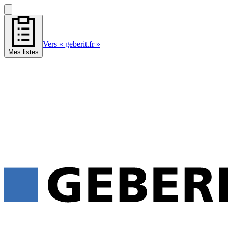
Vers « geberit.fr »
Mes listes