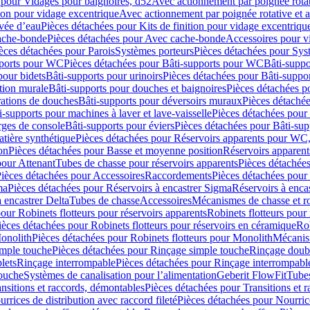
 pour Vidages pour baignoires, d52
Avec actionnement par poignée rota
tion pour vidage excentrique
Avec actionnement par poignée rotative et a
ivée d’eau
Pièces détachées pour Kits de finition pour vidage excentrique
ache-bonde
Pièces détachées pour Avec cache-bonde
Accessoires pour v
èces détachées pour Parois
Systèmes porteurs
Pièces détachées pour Sys
pports pour WC
Pièces détachées pour Bâti-supports pour WC
Bâti-suppo
pour bidets
Bâti-supports pour urinoirs
Pièces détachées pour Bâti-suppor
tion murale
Bâti-supports pour douches et baignoires
Pièces détachées p
rations de douches
Bâti-supports pour déversoirs muraux
Pièces détaché
i-supports pour machines à laver et lave-vaisselle
Pièces détachées pour 
rges de console
Bâti-supports pour éviers
Pièces détachées pour Bâti-sup
tière synthétique
Pièces détachées pour Réservoirs apparents pour WC,
on
Pièces détachées pour Basse et moyenne position
Réservoirs apparent
pour Attenant
Tubes de chasse pour réservoirs apparents
Pièces détachées
ièces détachées pour Accessoires
Raccordements
Pièces détachées pou
ma
Pièces détachées pour Réservoirs à encastrer Sigma
Réservoirs à enc
 encastrer Delta
Tubes de chasse
Accessoires
Mécanismes de chasse et rob
our Robinets flotteurs pour réservoirs apparents
Robinets flotteurs pour 
ièces détachées pour Robinets flotteurs pour réservoirs en céramique
Rob
Monolith
Pièces détachées pour Robinets flotteurs pour Monolith
Mécanis
imple touche
Pièces détachées pour Rinçage simple touche
Rinçage doub
lets
Rinçage interrompable
Pièces détachées pour Rinçage interrompabl
touche
Systèmes de canalisation pour l’alimentation
Geberit FlowFit
Tube
nsitions et raccords, démontables
Pièces détachées pour Transitions et 
rrices de distribution avec raccord fileté
Pièces détachées pour Nourrice