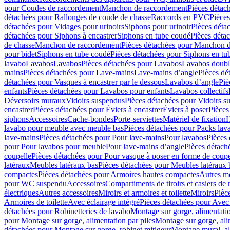
pour Coudes de raccordement
Manchon de raccordement
Pièces détac
détachées pour Rallonges de coude de chasse
Raccords en PVC
Pièce
détachées pour Vidages pour urinoirs
Siphons pour urinoir
Pièces déta
détachées pour Siphons à encastrer
Siphons en tube coudé
Pièces déta
de chasse
Manchon de raccordement
Pièces détachées pour Manchon 
pour bidet
Siphons en tube coudé
Pièces détachées pour Siphons en tu
lavabo
Lavabos
Lavabos
Pièces détachées pour Lavabos
Lavabos doubl
mains
Pièces détachées pour Lave-mains
Lave-mains d’angle
Pièces dé
détachées pour Vasques à encastrer par le dessous
Lavabos d’angle
Piè
enfants
Pièces détachées pour Lavabos pour enfants
Lavabos collectifs
Déversoirs muraux
Vidoirs suspendus
Pièces détachées pour Vidoirs s
encastrer
Pièces détachées pour Éviers à encastrer
Éviers à poser
Pièces
siphons
Accessoires
Cache-bondes
Porte-serviettes
Matériel de fixation
H
lavabo pour meuble avec meuble bas
Pièces détachées pour Packs la
lave-mains
Pièces détachées pour Pour lave-mains
Pour lavabos
Pièces
pour Pour lavabos pour meuble
Pour lave-mains d’angle
Pièces détach
coupelle
Pièces détachées pour Pour vasque à poser en forme de coupe
latéraux
Meubles latéraux bas
Pièces détachées pour Meubles latéraux 
compactes
Pièces détachées pour Armoires hautes compactes
Autres m
pour WC suspendu
Accessoires
Compartiments de tiroirs et casiers de
électriques
Autres accessoires
Miroirs et armoires et toilette
Miroirs
Pièc
Armoires de toilette
Avec éclairage intégré
Pièces détachées pour Avec 
détachées pour Robinetteries de lavabo
Montage sur gorge, alimentatio
pour Montage sur gorge, alimentation par piles
Montage sur gorge, ali
détachées pour Montage sur gorge, robinet mitigeur
Montage mural, al