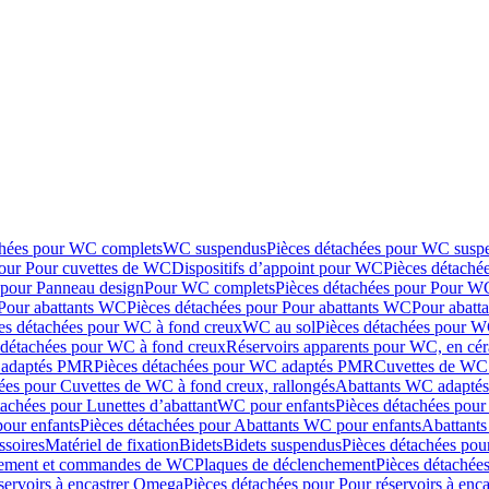
chées pour WC complets
WC suspendus
Pièces détachées pour WC susp
pour Pour cuvettes de WC
Dispositifs d’appoint pour WC
Pièces détaché
 pour Panneau design
Pour WC complets
Pièces détachées pour Pour W
Pour abattants WC
Pièces détachées pour Pour abattants WC
Pour abatt
es détachées pour WC à fond creux
WC au sol
Pièces détachées pour W
 détachées pour WC à fond creux
Réservoirs apparents pour WC, en cér
adaptés PMR
Pièces détachées pour WC adaptés PMR
Cuvettes de WC 
ées pour Cuvettes de WC à fond creux, rallongés
Abattants WC adapt
tachées pour Lunettes d’abattant
WC pour enfants
Pièces détachées pou
our enfants
Pièces détachées pour Abattants WC pour enfants
Abattant
ssoires
Matériel de fixation
Bidets
Bidets suspendus
Pièces détachées pou
hement et commandes de WC
Plaques de déclenchement
Pièces détachée
servoirs à encastrer Omega
Pièces détachées pour Pour réservoirs à enc