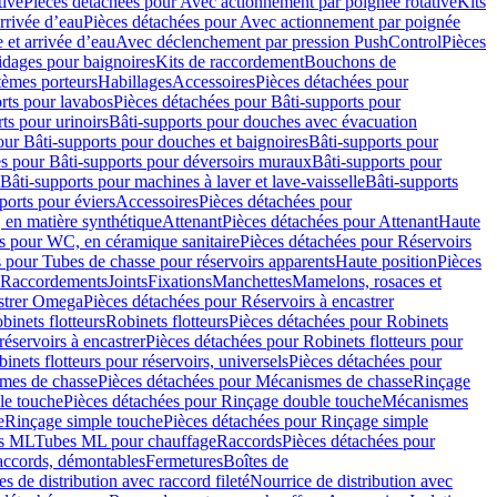
tive
Pièces détachées pour Avec actionnement par poignée rotative
Kits
rrivée d’eau
Pièces détachées pour Avec actionnement par poignée
 et arrivée d’eau
Avec déclenchement par pression PushControl
Pièces
idages pour baignoires
Kits de raccordement
Bouchons de
tèmes porteurs
Habillages
Accessoires
Pièces détachées pour
rts pour lavabos
Pièces détachées pour Bâti-supports pour
ts pour urinoirs
Bâti-supports pour douches avec évacuation
our Bâti-supports pour douches et baignoires
Bâti-supports pour
es pour Bâti-supports pour déversoirs muraux
Bâti-supports pour
Bâti-supports pour machines à laver et lave-vaisselle
Bâti-supports
ports pour éviers
Accessoires
Pièces détachées pour
 en matière synthétique
Attenant
Pièces détachées pour Attenant
Haute
s pour WC, en céramique sanitaire
Pièces détachées pour Réservoirs
 pour Tubes de chasse pour réservoirs apparents
Haute position
Pièces
r Raccordements
Joints
Fixations
Manchettes
Mamelons, rosaces et
astrer Omega
Pièces détachées pour Réservoirs à encastrer
inets flotteurs
Robinets flotteurs
Pièces détachées pour Robinets
réservoirs à encastrer
Pièces détachées pour Robinets flotteurs pour
inets flotteurs pour réservoirs, universels
Pièces détachées pour
mes de chasse
Pièces détachées pour Mécanismes de chasse
Rinçage
le touche
Pièces détachées pour Rinçage double touche
Mécanismes
e
Rinçage simple touche
Pièces détachées pour Rinçage simple
s ML
Tubes ML pour chauffage
Raccords
Pièces détachées pour
raccords, démontables
Fermetures
Boîtes de
s de distribution avec raccord fileté
Nourrice de distribution avec