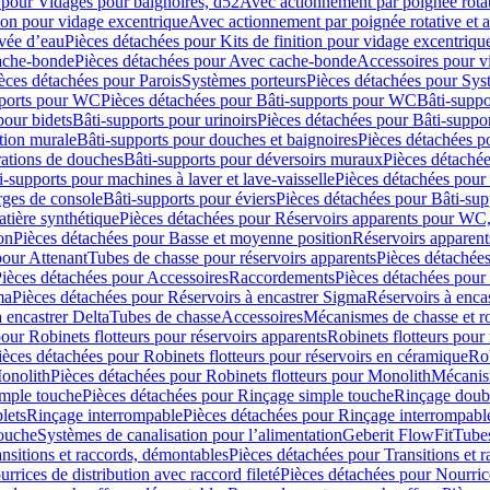
 pour Vidages pour baignoires, d52
Avec actionnement par poignée rota
tion pour vidage excentrique
Avec actionnement par poignée rotative et a
ivée d’eau
Pièces détachées pour Kits de finition pour vidage excentrique
ache-bonde
Pièces détachées pour Avec cache-bonde
Accessoires pour v
èces détachées pour Parois
Systèmes porteurs
Pièces détachées pour Sys
pports pour WC
Pièces détachées pour Bâti-supports pour WC
Bâti-suppo
pour bidets
Bâti-supports pour urinoirs
Pièces détachées pour Bâti-suppor
tion murale
Bâti-supports pour douches et baignoires
Pièces détachées p
rations de douches
Bâti-supports pour déversoirs muraux
Pièces détaché
i-supports pour machines à laver et lave-vaisselle
Pièces détachées pour 
rges de console
Bâti-supports pour éviers
Pièces détachées pour Bâti-sup
tière synthétique
Pièces détachées pour Réservoirs apparents pour WC,
on
Pièces détachées pour Basse et moyenne position
Réservoirs apparent
pour Attenant
Tubes de chasse pour réservoirs apparents
Pièces détachées
ièces détachées pour Accessoires
Raccordements
Pièces détachées pou
ma
Pièces détachées pour Réservoirs à encastrer Sigma
Réservoirs à enc
 encastrer Delta
Tubes de chasse
Accessoires
Mécanismes de chasse et rob
our Robinets flotteurs pour réservoirs apparents
Robinets flotteurs pour 
ièces détachées pour Robinets flotteurs pour réservoirs en céramique
Rob
Monolith
Pièces détachées pour Robinets flotteurs pour Monolith
Mécanis
imple touche
Pièces détachées pour Rinçage simple touche
Rinçage doub
lets
Rinçage interrompable
Pièces détachées pour Rinçage interrompabl
touche
Systèmes de canalisation pour l’alimentation
Geberit FlowFit
Tube
nsitions et raccords, démontables
Pièces détachées pour Transitions et 
rrices de distribution avec raccord fileté
Pièces détachées pour Nourrice