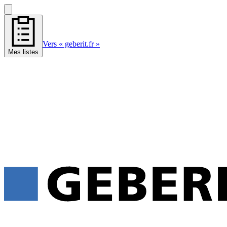
Vers « geberit.fr »
Mes listes