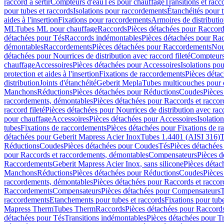
raccord à sertir
Compteurs d'eau
Tés pour chauffage
Transitions et rac
pour tubes et raccords
Isolations pour raccordements
Étanchéités pour t
aides à l'insertion
Fixations pour raccordements
Armoires de distributi
ML
Tubes ML pour chauffage
Raccords
Pièces détachées pour Raccor
détachées pour Tés
Raccords indémontables
Pièces détachées pour Ra
démontables
Raccordements
Pièces détachées pour Raccordements
Nou
détachées pour Nourrices de distribution avec raccord fileté
Compteurs
chauffage
Accessoires
Pièces détachées pour Accessoires
Isolations pou
protection et aides à l'insertion
Fixations de raccordements
Pièces déta
distribution
Joints d'étanchéité
Geberit Mepla
Tubes multicouches pour 
Manchons
Réductions
Pièces détachées pour Réductions
Coudes
Pièces
raccordements, démontables
Pièces détachées pour Raccords et racco
raccord fileté
Pièces détachées pour Nourrices de distribution avec racc
pour chauffage
Accessoires
Pièces détachées pour Accessoires
Isolatio
tubes
Fixations de raccordements
Pièces détachées pour Fixations de 
détachées pour Geberit Mapress Acier Inox
Tubes 1.4401 (AISI 316)
T
Réductions
Coudes
Pièces détachées pour Coudes
Tés
Pièces détachées
pour Raccords et raccordements, démontables
Compensateurs
Pièces 
Raccordements
Geberit Mapress Acier Inox, sans silicone
Pièces détac
Manchons
Réductions
Pièces détachées pour Réductions
Coudes
Pièces
raccordements, démontables
Pièces détachées pour Raccords et racco
Raccordements
Compensateurs
Pièces détachées pour Compensateurs
T
raccordements
Etanchements pour tubes et raccords
Fixations pour tub
Mapress Therm
Tubes Therm
Raccords
Pièces détachées pour Raccord
détachées pour Tés
Transitions indémontables
Pièces détachées pour T