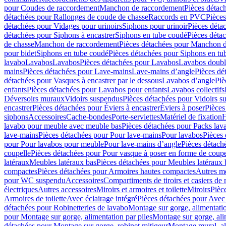
pour Coudes de raccordement
Manchon de raccordement
Pièces détac
détachées pour Rallonges de coude de chasse
Raccords en PVC
Pièce
détachées pour Vidages pour urinoirs
Siphons pour urinoir
Pièces déta
détachées pour Siphons à encastrer
Siphons en tube coudé
Pièces déta
de chasse
Manchon de raccordement
Pièces détachées pour Manchon 
pour bidet
Siphons en tube coudé
Pièces détachées pour Siphons en tu
lavabo
Lavabos
Lavabos
Pièces détachées pour Lavabos
Lavabos doubl
mains
Pièces détachées pour Lave-mains
Lave-mains d’angle
Pièces dé
détachées pour Vasques à encastrer par le dessous
Lavabos d’angle
Piè
enfants
Pièces détachées pour Lavabos pour enfants
Lavabos collectifs
Déversoirs muraux
Vidoirs suspendus
Pièces détachées pour Vidoirs s
encastrer
Pièces détachées pour Éviers à encastrer
Éviers à poser
Pièces
siphons
Accessoires
Cache-bondes
Porte-serviettes
Matériel de fixation
H
lavabo pour meuble avec meuble bas
Pièces détachées pour Packs la
lave-mains
Pièces détachées pour Pour lave-mains
Pour lavabos
Pièces
pour Pour lavabos pour meuble
Pour lave-mains d’angle
Pièces détach
coupelle
Pièces détachées pour Pour vasque à poser en forme de coupe
latéraux
Meubles latéraux bas
Pièces détachées pour Meubles latéraux 
compactes
Pièces détachées pour Armoires hautes compactes
Autres m
pour WC suspendu
Accessoires
Compartiments de tiroirs et casiers de
électriques
Autres accessoires
Miroirs et armoires et toilette
Miroirs
Pièc
Armoires de toilette
Avec éclairage intégré
Pièces détachées pour Avec 
détachées pour Robinetteries de lavabo
Montage sur gorge, alimentatio
pour Montage sur gorge, alimentation par piles
Montage sur gorge, ali
détachées pour Montage sur gorge, robinet mitigeur
Montage mural, al