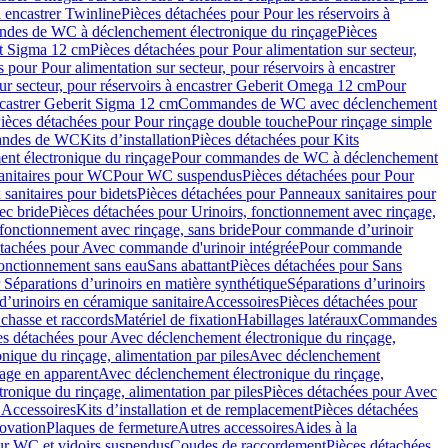
à encastrer Twinline
Pièces détachées pour Pour les réservoirs à
es de WC à déclenchement électronique du rinçage
Pièces
rit Sigma 12 cm
Pièces détachées pour Pour alimentation sur secteur,
 pour Pour alimentation sur secteur, pour réservoirs à encastrer
ur secteur, pour réservoirs à encastrer Geberit Omega 12 cm
Pour
encastrer Geberit Sigma 12 cm
Commandes de WC avec déclenchement
ièces détachées pour Pour rinçage double touche
Pour rinçage simple
mandes de WC
Kits d’installation
Pièces détachées pour Kits
nt électronique du rinçage
Pour commandes de WC à déclenchement
anitaires pour WC
Pour WC suspendus
Pièces détachées pour Pour
sanitaires pour bidets
Pièces détachées pour Panneaux sanitaires pour
ec bride
Pièces détachées pour Urinoirs, fonctionnement avec rinçage,
 fonctionnement avec rinçage, sans bride
Pour commande d’urinoir
étachées pour Avec commande d'urinoir intégrée
Pour commande
fonctionnement sans eau
Sans abattant
Pièces détachées pour Sans
 Séparations d’urinoirs en matière synthétique
Séparations d’urinoirs
d’urinoirs en céramique sanitaire
Accessoires
Pièces détachées pour
chasse et raccords
Matériel de fixation
Habillages latéraux
Commandes
es détachées pour Avec déclenchement électronique du rinçage,
ique du rinçage, alimentation par piles
Avec déclenchement
age en apparent
Avec déclenchement électronique du rinçage,
onique du rinçage, alimentation par piles
Pièces détachées pour Avec
 Accessoires
Kits d’installation et de remplacement
Pièces détachées
novation
Plaques de fermeture
Autres accessoires
Aides à la
ur WC et vidoirs suspendus
Coudes de raccordement
Pièces détachées