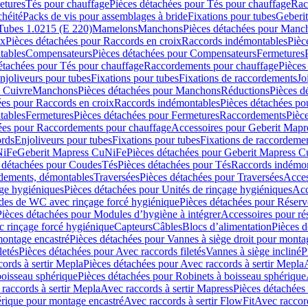
etures
Tés pour chauffage
Pièces détachées pour Tés pour chauffage
Rac
chéité
Packs de vis pour assemblages à bride
Fixations pour tubes
Geberi
Tubes 1.0215 (E 220)
Mamelons
Manchons
Pièces détachées pour Manc
ix
Pièces détachées pour Raccords en croix
Raccords indémontables
Pièc
tables
Compensateurs
Pièces détachées pour Compensateurs
Fermetures
étachées pour Tés pour chauffage
Raccordements pour chauffage
Pièces
njoliveurs pour tubes
Fixations pour tubes
Fixations de raccordements
Jo
s Cuivre
Manchons
Pièces détachées pour Manchons
Réductions
Pièces d
ées pour Raccords en croix
Raccords indémontables
Pièces détachées po
tables
Fermetures
Pièces détachées pour Fermetures
Raccordements
Pièc
ées pour Raccordements pour chauffage
Accessoires pour Geberit Mapr
ords
Enjoliveurs pour tubes
Fixations pour tubes
Fixations de raccordeme
NiFe
Geberit Mapress CuNiFe
Pièces détachées pour Geberit Mapress 
 détachées pour Coudes
Tés
Pièces détachées pour Tés
Raccords indémon
rdements, démontables
Traversées
Pièces détachées pour Traversées
Acces
age hygiéniques
Pièces détachées pour Unités de rinçage hygiéniques
Acc
des de WC avec rinçage forcé hygiénique
Pièces détachées pour Réser
Pièces détachées pour Modules d’hygiène à intégrer
Accessoires pour r
 rinçage forcé hygiénique
Capteurs
Câbles
Blocs d’alimentation
Pièces d
montage encastré
Pièces détachées pour Vannes à siège droit pour monta
letés
Pièces détachées pour Avec raccords filetés
Vannes à siège incliné
P
ords à sertir Mepla
Pièces détachées pour Avec raccords à sertir Mepla
boisseau sphérique
Pièces détachées pour Robinets à boisseau sphérique
raccords à sertir Mepla
Avec raccords à sertir Mapress
Pièces détachées
érique pour montage encastré
Avec raccords à sertir FlowFit
Avec raccord