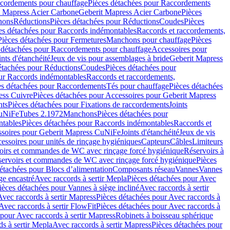
cordements pour chauffage
Pièces détachées pour Raccordements
t Mapress Acier Carbone
Geberit Mapress Acier Carbone
Pièces
hons
Réductions
Pièces détachées pour Réductions
Coudes
Pièces
es détachées pour Raccords indémontables
Raccords et raccordements,
Pièces détachées pour Fermetures
Manchons pour chauffage
Pièces
 détachées pour Raccordements pour chauffage
Accessoires pour
ints d'étanchéité
Jeux de vis pour assemblages à bride
Geberit Mapress
étachées pour Réductions
Coudes
Pièces détachées pour
ur Raccords indémontables
Raccords et raccordements,
es détachées pour Raccordements
Tés pour chauffage
Pièces détachées
ess Cuivre
Pièces détachées pour Accessoires pour Geberit Mapress
nts
Pièces détachées pour Fixations de raccordements
Joints
CuNiFe
Tubes 2.1972
Manchons
Pièces détachées pour
tables
Pièces détachées pour Raccords indémontables
Raccords et
soires pour Geberit Mapress CuNiFe
Joints d'étanchéité
Jeux de vis
essoires pour unités de rinçage hygiéniques
Capteurs
Câbles
Limiteurs
voirs et commandes de WC avec rinçage forcé hygiénique
Réservoirs à
éservoirs et commandes de WC avec rinçage forcé hygiénique
Pièces
étachées pour Blocs d’alimentation
Composants réseau
Vannes
Vannes
ge encastré
Avec raccords à sertir Mepla
Pièces détachées pour Avec
ièces détachées pour Vannes à siège incliné
Avec raccords à sertir
Avec raccords à sertir Mapress
Pièces détachées pour Avec raccords à
Avec raccords à sertir FlowFit
Pièces détachées pour Avec raccords à
 pour Avec raccords à sertir Mapress
Robinets à boisseau sphérique
s à sertir Mepla
Avec raccords à sertir Mapress
Pièces détachées pour