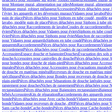
pour Montage mural, alimentation par piles
Montage mural, alimentati
Montage mural, robinet mélangeur
Accessoires
Pièces détachées pour 
l’évier, les appareils et les déversoirs muraux
Vidages pour lavabo
Pièc
gain de place
Pièces détachées pour Siphons en tube coudé, modèle ga
lavabo, modèle gain de place
Pièces détachées pour Siphons à tube pl
détachées pour Raccordements de lavabo
Coudes de raccordement
Rec
éviers
Pièces détachées pour Vidages pour éviers
Siphons en tube cou
évier
Pièces détachées pour Siphons pour évier
Manchon de raccordem
pour Vidages pour appareils
Siphons en tube coudé
Pièces détachées p
apparents
Raccordements
Pièces détachées pour Raccordements
Vidage
raccordement
Pièces détachées pour Coudes de raccordement
Manchon
Accessoires
Espace douche et baignoire
Douches
Évacuation des sols 
douche
Accessoires pour canivelles de douche
Pièces détachées pour A
pour bondes pour douche de plain-pied
Pièces détachées pour Accesso
murales
Pièces détachées pour Accessoires pour évacuations murales
R
de douche en matériau minéral
Receveurs de douche en matériau miné
spécifiques
Pièces détachées pour Bondes pour receveurs de douche s
plain-pied
Pièces détachées pour Séparations de douche latérales pour
rangement pour douches
Niches de rangement
Pièces détachées pour 
rectangulaires
Pièces détachées pour Baignoires rectangulaires
Baignoi
bébés
Accessoires
Kits de réparation
Raccordements des appareils pour 
bonde
Pièces détachées pour Avec cache-bonde
Vidages pour receveur
bonde
Vidages pour receveurs de douche, d90
Pièces détachées pour 
Sans cache-bonde
Cache-bondes
Pièces détachées pour Cache-bondes