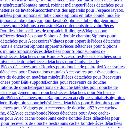
r générateur
Montage mural, robinet mélangeur
Pièces détachées pour
netteries de lavabo
Raccordements des appareils pour l’espace lavabo,
tachées pour Siphons en tube coudé
Siphons en tube coudé, modèle
Siphons à tube plongeur pour lavabo
Siphons à tube plongeur pour
achées pour Siphons à encastrer
Raccordements de lavabo
Pièces
Douilles à braser
Tubes de trop-plein
Rallonges
Vidages pour
re
Pièces détachées pour Siphons à double chambre
Siphons pour
 détachées pour Accessoires
Vidages pour appareils
Pièces détachées
hons à encastrer
Siphons apparents
Pièces détachées pour Siphons
rs muraux
Siphons
Pièces détachées pour Siphons
Coudes de
des
Pièces détachées pour Bondes
Accessoires
Pièces détachées pour
nivelles de douche
Pièces détachées pour Canivelles de
d
Pièces détachées pour Bondes pour douche de plain-pied
Accessoires
 détachées pour Evacuations murales
Accessoires pour évacuations
urs de douche en matériau minéral
Pièces détachées pour Receveurs
achées pour Bâti-supports
Bondes pour receveurs de douche
arations de douche
Séparations de douche latérales pour douche de
hes de rangement pour douches
Pièces détachées pour Niches de
aire
Pièces détachées pour Baignoires en acrylique sanitaire
Baignoires
inéral
Baignoires pour bébés
Pièces détachées pour Baignoires pour
tachées pour Vidages pour receveurs de douche, d52
Avec cache-
che, d62
Avec cache-bonde
Pièces détachées pour Avec cache-
ées pour Avec cache-bonde
Sans cache-bonde
Pièces détachées pour
 pour receveurs de douche Sestra
Sans cache-bonde
Pièces détachées