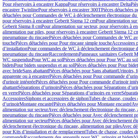
Pour réservoirs à encastrer Kappa
Pour réservoirs à encastrer Delta
Piè
encastrer Twinline
Pour réservoirs à encastrer 300T
Pièces détachées p
détachées pour Commandes de WC à déclenchement électronique du 
pour réservoirs à encastrer Geberit Sigma 12 cm
Pour alimentation sur
Geberit Sigma 8 cm
Pour alimentation sur secteur, pour réservoirs à 
alimentation par piles, pour réservoirs à encastrer Geberit Sigma 12 c
pneumatique du rinçage
Pièces détachées pour Commandes de WC ave
touche
Pièces détachées pour Pour rinçage simple touche
Accessoires
d’installation
Pour commandes de WC à déclenchement électronique d
pneumatique du rinçage
Raccordements
Panneaux sanitaires Geberit M
WC suspendus
Pour WC au sol
Pièces détachées pour Pour WC au sol
bidets
Pour bidets suspendus et au sol
Pièces détachées pour Pour bidet
avec bride
Sans abattant
Pièces détachées pour Sans abattant
Urinoirs, 
apparente ou à encastrer
Pièces détachées pour Pour commande d’urino
d'urinoir intégrée
Pièces détachées pour Pour commande d'urinoir inté
abattant
Séparations d’urinoirs
Pièces détachées pour Séparations d’uri
en verre
Pièces détachées pour Séparations d’urinoirs en verre
Séparati
Accessoires
Siphons et accessoires de siphon
Tubes de chasse, coudes 
dʼurinoir
Montage encastré
Pièces détachées pour Montage encastré
Ave
alimentation sur secteur
Avec déclenchement électronique du rinçage, a
pneumatique du rinçage
Pièces détachées pour Avec déclenchement p
alimentation sur secteur
Pièces détachées pour Avec déclenchement élec
déclenchement électronique du rinçage, alimentation par piles
Avec dé
pour Kits d’installation et de remplacement
Tubes de chasse, coudes de
commande
Raccordements des appareils pour WC, urinoirs et bidets
Vi