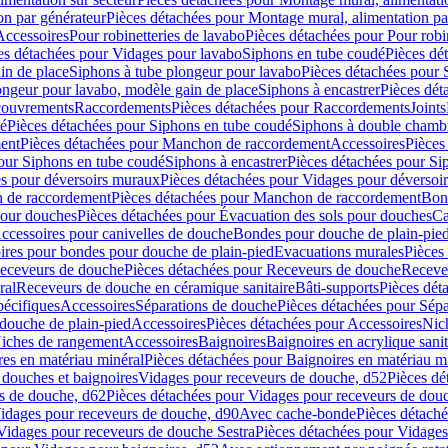
on par générateur
Pièces détachées pour Montage mural, alimentation pa
Accessoires
Pour robinetteries de lavabo
Pièces détachées pour Pour robi
es détachées pour Vidages pour lavabo
Siphons en tube coudé
Pièces dé
in de place
Siphons à tube plongeur pour lavabo
Pièces détachées pour 
ongeur pour lavabo, modèle gain de place
Siphons à encastrer
Pièces dét
ouvrements
Raccordements
Pièces détachées pour Raccordements
Joints
dé
Pièces détachées pour Siphons en tube coudé
Siphons à double chamb
ent
Pièces détachées pour Manchon de raccordement
Accessoires
Pièces
our Siphons en tube coudé
Siphons à encastrer
Pièces détachées pour Sip
s pour déversoirs muraux
Pièces détachées pour Vidages pour déversoi
 de raccordement
Pièces détachées pour Manchon de raccordement
Bon
pour douches
Pièces détachées pour Évacuation des sols pour douches
Ca
ccessoires pour canivelles de douche
Bondes pour douche de plain-pie
ires pour bondes pour douche de plain-pied
Evacuations murales
Pièces
eceveurs de douche
Pièces détachées pour Receveurs de douche
Receve
ral
Receveurs de douche en céramique sanitaire
Bâti-supports
Pièces dét
pécifiques
Accessoires
Séparations de douche
Pièces détachées pour Sép
 douche de plain-pied
Accessoires
Pièces détachées pour Accessoires
Nic
Niches de rangement
Accessoires
Baignoires
Baignoires en acrylique sanit
res en matériau minéral
Pièces détachées pour Baignoires en matériau m
douches et baignoires
Vidages pour receveurs de douche, d52
Pièces dé
s de douche, d62
Pièces détachées pour Vidages pour receveurs de dou
Vidages pour receveurs de douche, d90
Avec cache-bonde
Pièces détach
Vidages pour receveurs de douche Sestra
Pièces détachées pour Vidages