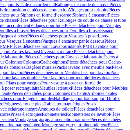
ées pour Kits de raccordement
Rallonges de coude de chasse
Pièces
s de transition et pièces de connexion
Vidages pour urinoirs
Pièces
achées pour Siphons en forme d’escargot
Siphons à encastrer
Pièces
de chasse
Pièces détachées pour Rallonges de coude de chasse et tube
 de raccordement
Vidages pour bidet
Pièces détachées pour Vidages
ouilles à braser
Pièces détachées pour Douilles à braser
Espace
asques à poser
Pièces détachées pour Vasques à poser
Lave-
our Vasques à encastrer
Vasques à encastrer par le dessous
Pièces
s PMR
Pièces détachées pour Lavabos adaptés PMR
Lavabos pour
s pour Autres lavabos
Déversoirs muraux
Pièces détachées pour
e laboratoire
Pièces détachées pour Cuves de laboratoire
Éviers à
our Colonnes
Colonnes
Cache-siphons
Pièces détachées pour Cache-
ts de consoles
Étagères murales
Packs lavabo avec meuble bas
Packs
 pour lavabo
Pièces détachées pour Meubles bas pour lavabo
Pour
r Pour lavabos doubles
Pour lavabos pour meuble
Pièces détachées
our Plans pour vasques
Pour vasque à poser en forme de
 à poser rectangulaire
Meubles latéraux
Pièces détachées pour Meubles
-haute
Pièces détachées pour Colonnes mi-haute
Armoires hautes
tachées pour Étagères murales
Habillages pour bâti-support Duofix
ge
Poignées
Jeux de pieds
Tableaux magnétiques
Prises
vec éclairage intégré
Armoires de toilette
Pièces détachées pour
soires
Prises électriques
Robinetteries
Robinetteries de lavabo
Pièces
 secteur
Montage sur gorge, alimentation par piles
Pièces détachées
entation par générateur
Montage sur gorge, robinet mitigeur
Pièces
n sur secteur
Montage mural, alimentation par piles
Pièces détachées