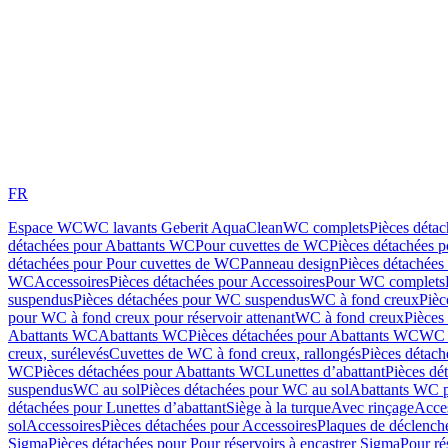
FR
Espace WC
WC lavants Geberit AquaClean
WC complets
Pièces déta
détachées pour Abattants WC
Pour cuvettes de WC
Pièces détachées 
détachées pour Pour cuvettes de WC
Panneau design
Pièces détachées
WC
Accessoires
Pièces détachées pour Accessoires
Pour WC complets
suspendus
Pièces détachées pour WC suspendus
WC à fond creux
Pièc
pour WC à fond creux pour réservoir attenant
WC à fond creux
Pièces
Abattants WC
Abattants WC
Pièces détachées pour Abattants WC
WC 
creux, surélevés
Cuvettes de WC à fond creux, rallongés
Pièces détach
WC
Pièces détachées pour Abattants WC
Lunettes d’abattant
Pièces dé
suspendus
WC au sol
Pièces détachées pour WC au sol
Abattants WC p
détachées pour Lunettes d’abattant
Siège à la turque
Avec rinçage
Acce
sol
Accessoires
Pièces détachées pour Accessoires
Plaques de déclenc
Sigma
Pièces détachées pour Pour réservoirs à encastrer Sigma
Pour ré