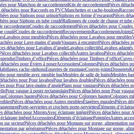
hées pour Manchon de raccordement
Kits de raccordement
Pièces détach
s détachées pour Raccords en PVC
Manchettes et cache-boulons
Raccord
chées pour Siphons pour urinoir
Siphons en forme d’escargot
Pièces dét
chées pour Siphons en tube coudé
Rallonges de coude de chasse et tube 
de raccordement
Coudes de raccordement
Pièces détachées pour Coudes
be coudé
Coudes de raccordement
Recouvrements
Raccordements
Joints
D
es
Lavabos pour meubles
Pièces détachées pour Lavabos pour meubles
V
tachées pour Lave-mains d’angle
Vasques à encastrer
Pièces détachées p
ces détachées pour Lavabos d’angle
Lavabos collectifs
Lavabos adapté
Pièces détachées pour Lavabos collectifs
Autres lavabos
Pièces détachée
uspendus
Timbres dʼoffice
Pièces détachées pour Timbres dʼoffice
Cuves d
 détachées pour Éviers à poser
Accessoires
Colonnes
Pièces détachées p
abillages cache-siphons
Equerres de montage
Couvre-joints
Dosserets
Ki
vabo pour meuble avec meuble bas
Meubles de salle de bains
Meubles bas
 détachées pour Pour lavabos
Pour lavabos doubles
Pièces détachées pou
ées pour Pour lave-mains d’angle
Plans pour vasques
Pièces détachées p
lle
Pour vasque à poser rectangulaire
Pièces détachées pour Pour vasque
bas
Colonnes hautes
Pièces détachées pour Colonnes hautes
Colonnes mi
eubles
Pièces détachées pour Autres meubles
Étagères murales
Pièces dé
 rangement
Porte-serviettes et crochets porte-serviettes
Éléments d’éclaira
es détachées pour Miroirs
Avec éclairage intégré
Pièces détachées pour A
éclairage intégré
Accessoires
Éléments d’éclairage
Poignées
Autres acces
n sur secteur
Pièces détachées pour Montage sur gorge, alimentation sur
mentation par générateur
Pièces détachées pour Montage sur gorge, alim
imentation sur secteur
Pièces détachées pour Montage mural, alimentatio