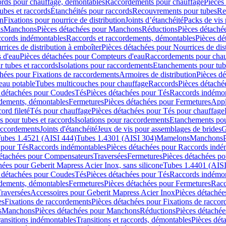
cords pour chauffage, démontables
Raccordements pour chauffage
Pièces
ubes et raccords
Étanchéités pour raccords
Recouvrements pour tubes
Re
on
Fixations pour nourrice de distribution
Joints d’étanchéité
Packs de vis
ds
Manchons
Pièces détachées pour Manchons
Réductions
Pièces détaché
ccords indémontables
Raccords et raccordements, démontables
Pièces dé
rrices de distribution à emboîter
Pièces détachées pour Nourrices de dis
 d'eau
Pièces détachées pour Compteurs d'eau
Raccordements pour chau
r tubes et raccords
Isolations pour raccordements
Etanchements pour tube
chées pour Fixations de raccordements
Armoires de distribution
Pièces dé
eau potable
Tubes multicouches pour chauffage
Raccords
Pièces détaché
 détachées pour Coudes
Tés
Pièces détachées pour Tés
Raccords indémon
rdements, démontables
Fermetures
Pièces détachées pour Fermetures
Appl
ord fileté
Tés pour chauffage
Pièces détachées pour Tés pour chauffage
ns pour tubes et raccords
Isolations pour raccordements
Etanchements pour
raccordements
Joints d'étanchéité
Jeux de vis pour assemblages de brides
G
ubes 1.4521 (AISI 444)
Tubes 1.4301 (AISI 304)
Mamelons
Manchons
 pour Tés
Raccords indémontables
Pièces détachées pour Raccords indé
détachées pour Compensateurs
Traversées
Fermetures
Pièces détachées po
hées pour Geberit Mapress Acier Inox, sans silicone
Tubes 1.4401 (AISI
 détachées pour Coudes
Tés
Pièces détachées pour Tés
Raccords indémon
rdements, démontables
Fermetures
Pièces détachées pour Fermetures
Racc
raversées
Accessoires pour Geberit Mapress Acier Inox
Pièces détachée
es
Fixations de raccordements
Pièces détachées pour Fixations de racco
s
Manchons
Pièces détachées pour Manchons
Réductions
Pièces détachée
ransitions indémontables
Transitions et raccords, démontables
Pièces dét