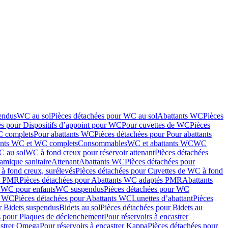
endus
WC au sol
Pièces détachées pour WC au sol
Abattants WC
Pièces
es pour Dispositifs d’appoint pour WC
Pour cuvettes de WC
Pièces
C complets
Pour abattants WC
Pièces détachées pour Pour abattants
ants WC et WC complets
Consommables
WC et abattants WC
WC
C au sol
WC à fond creux pour réservoir attenant
Pièces détachées
amique sanitaire
Attenant
Abattants WC
Pièces détachées pour
à fond creux, surélevés
Pièces détachées pour Cuvettes de WC à fond
és PMR
Pièces détachées pour Abattants WC adaptés PMR
Abattants
r WC pour enfants
WC suspendus
Pièces détachées pour WC
s WC
Pièces détachées pour Abattants WC
Lunettes d’abattant
Pièces
r Bidets suspendus
Bidets au sol
Pièces détachées pour Bidets au
s pour Plaques de déclenchement
Pour réservoirs à encastrer
astrer Omega
Pour réservoirs à encastrer Kappa
Pièces détachées pour