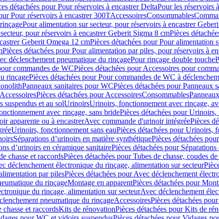
ces détachées pour Pour réservoirs à encastrer Delta
Pour les réservoirs 
our Pour réservoirs à encastrer 300T
Accessoires
Consommables
Command
rinçage
Pour alimentation sur secteur, pour réservoirs à encastrer Gebe
 secteur, pour réservoirs à encastrer Geberit Sigma 8 cm
Pièces détachées
encastrer Geberit Omega 12 cm
Pièces détachées pour Pour alimentation s
m
Pièces détachées pour Pour alimentation par piles, pour réservoirs à 
c déclenchement pneumatique du rinçage
Pour rinçage double touche
P
 pour commandes de WC
Pièces détachées pour Accessoires pour com
u rinçage
Pièces détachées pour Pour commandes de WC à déclencheme
onolith
Panneaux sanitaires pour WC
Pièces détachées pour Panneaux s
Accessoires
Pièces détachées pour Accessoires
Consommables
Panneaux 
s suspendus et au sol
Urinoirs
Urinoirs, fonctionnement avec rinçage, av
fonctionnement avec rinçage, sans bride
Pièces détachées pour Urinoirs,
ir apparente ou à encastrer
Avec commande d'urinoir intégrée
Pièces d
grée
Urinoirs, fonctionnement sans eau
Pièces détachées pour Urinoirs, 
noirs
Séparations d’urinoirs en matière synthétique
Pièces détachées pour
ons d’urinoirs en céramique sanitaire
Pièces détachées pour Séparations 
de chasse et raccords
Pièces détachées pour Tubes de chasse, coudes de 
c déclenchement électronique du rinçage, alimentation sur secteur
Pièc
limentation par piles
Pièces détachées pour Avec déclenchement électron
neumatique du rinçage
Montage en apparent
Pièces détachées pour Mont
tronique du rinçage, alimentation sur secteur
Avec déclenchement électr
clenchement pneumatique du rinçage
Accessoires
Pièces détachées pour
 chasse et raccords
Kits de rénovation
Pièces détachées pour Kits de ré
dages pour WC et vidoirs suspendus
Pièces détachées pour Vidages po