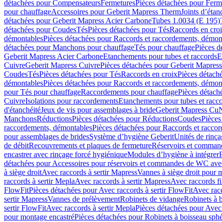
détachées pour Compensateurs
Fermetures
Pièces détachées pour Ferm
pour chauffage
Accessoires pour Geberit Mapress Therm
Joints d’étan
détachées pour Geberit Mapress Acier Carbone
Tubes 1.0034 (E 195)
détachées pour Coudes
Tés
Pièces détachées pour Tés
Raccords en cro
démontables
Pièces détachées pour Raccords et raccordements, démon
détachées pour Manchons pour chauffage
Tés pour chauffage
Pièces d
Geberit Mapress Acier Carbone
Etanchements pour tubes et raccords
E
Cuivre
Geberit Mapress Cuivre
Pièces détachées pour Geberit Mapres
Coudes
Tés
Pièces détachées pour Tés
Raccords en croix
Pièces détach
démontables
Pièces détachées pour Raccords et raccordements, démon
pour Tés pour chauffage
Raccordements pour chauffage
Pièces détach
Cuivre
Isolations pour raccordements
Etanchements pour tubes et racc
d'étanchéité
Jeux de vis pour assemblages à bride
Geberit Mapress Cu
Manchons
Réductions
Pièces détachées pour Réductions
Coudes
Pièces
raccordements, démontables
Pièces détachées pour Raccords et racco
pour assemblages de brides
Système d’hygiène Geberit
Unités de rinç
de débit
Recouvrements et plaques de fermeture
Réservoirs et comman
encastrer avec rinçage forcé hygiénique
Modules d’hygiène à intégrer
détachées pour Accessoires pour réservoirs et commandes de WC avec
à siège droit
Avec raccords à sertir Mapress
Vannes à siège droit pour 
raccords à sertir Mepla
Avec raccords à sertir Mapress
Avec raccords fi
FlowFit
Pièces détachées pour Avec raccords à sertir FlowFit
Avec racc
sertir Mapress
Vannes de prélèvement
Robinets de vidange
Robinets à 
sertir FlowFit
Avec raccords à sertir Mepla
Pièces détachées pour Avec 
pour montage encastré
Pièces détachées pour Robinets à boisseau sph