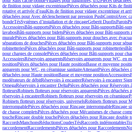
pour Sans cache-bonde
Vidages pour baignoires, d52
Pièces détachées
de finition pour vidage excentrique
Pièces détachées pour Kits de fini
rotative et arrivée d’eau
Kits de finition pour vidage excentrique et arr
détachées pour Avec déclenchement par pression PushControl
Avec c
bonde
Tés
Systèmes d’installation et de rinçage
Geberit Duofix
Parois
Pi
Accessoires
Bâti-supports
Pièces détachées pour Bâti-supports
Bâti-su
lavabos
Bâti-supports pour bidets
Pièces détachées pour Bâti-supports 
murale
Pièces détachées pour Bâti-supports pour douches avec évacua
séparations de douches
Pièces détachées pour Bâti-supports pour sépa
robinetteries
Pièces détachées pour Bâti-supports pour robinetteries
Bât
pour charges de console
Pièces détachées pour Bâti-supports pour cha
Accessoires
Réservoirs apparents
Réservoirs apparents pour WC, en ma
position
Pièces détachées pour Haute position
Basse et moyenne positi
apparents pour WC, en céramique sanitaire
Attenant
Pièces détachées 
détachées pour Haute position
Basse et moyenne position
Accessoires
P
modérateurs de débit
Réservoirs à encastrer
Réservoirs à encastrer Sig
Omega
Réservoirs à encastrer Delta
Pièces détachées pour Réservoirs à
flotteurs
Robinets flotteurs pour réservoirs apparents
Pièces détachées p
réservoirs à encastrer
Robinets flotteurs pour réservoirs en céramique
P
Robinets flotteurs pour réservoirs, universels
Robinets flotteurs pour 
interrompable
Pièces détachées pour Rinçage interrompable
Rinçage s
de chasse complets
Pièces détachées pour Mécanismes de chasse comp
touche
Rinçage double touche
Pièces détachées pour Rinçage double 
Raccords
Manchons
Réductions
Coudes
Tés
Raccords indémontables
Tra
raccordement
Raccordements
Pièces détachées pour Raccordements
Nou