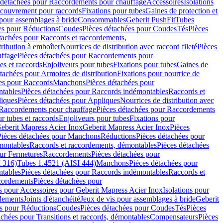
 détachées pour Raccordements pour chauffage
Accessoires
Isolations
couvrement pour raccords
Fixations pour tubes
Gaines de protection et
 pour assemblages à bride
Consommables
Geberit PushFit
Tubes
es pour Réductions
Coudes
Pièces détachées pour Coudes
Tés
Pièces
tachées pour Raccords et raccordements,
tribution à emboîter
Nourrices de distribution avec raccord fileté
Pièces
ffage
Pièces détachées pour Raccordements pour
s et raccords
Enjoliveurs pour tubes
Fixations pour tubes
Gaines de
tachées pour Armoires de distribution
Fixations pour nourrice de
es pour Raccords
Manchons
Pièces détachées pour
tables
Pièces détachées pour Raccords indémontables
Raccords et
iques
Pièces détachées pour Appliques
Nourrices de distribution avec
Raccordements pour chauffage
Pièces détachées pour Raccordements
 tubes et raccords
Enjoliveurs pour tubes
Fixations pour
eberit Mapress Acier Inox
Geberit Mapress Acier Inox
Pièces
Pièces détachées pour Manchons
Réductions
Pièces détachées pour
montables
Raccords et raccordements, démontables
Pièces détachées
ur Fermetures
Raccordements
Pièces détachées pour
 316)
Tubes 1.4521 (AISI 444)
Manchons
Pièces détachées pour
tables
Pièces détachées pour Raccords indémontables
Raccords et
ordements
Pièces détachées pour
s pour Accessoires pour Geberit Mapress Acier Inox
Isolations pour
rdements
Joints d'étanchéité
Jeux de vis pour assemblages à bride
Geberit
s pour Réductions
Coudes
Pièces détachées pour Coudes
Tés
Pièces
achées pour Transitions et raccords, démontables
Compensateurs
Pièces